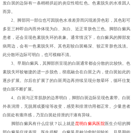
发白斑的边际有一条稍稍拱起的炎症性暗红色。色素脱失的水准因人
而异。
2、脚部同一部位也可因脱色水准差异而闪现差异色彩，其色彩可
多至三种即自内而外体现为白、灰白、近正常肤色三色。脚部白癜风
患者，还会呈现色素脱失环的表象。通常情况下，在白癜风的脚部发
病周边，会有一色素脱失环。其色彩较白斑略深、较正常肤色浅淡。
此分散环边际可明白，也可模糊不清。
3、早期白癜风，其脚部所呈现的白斑通常都会分散的比较快。色
素脱失环较敏捷的进一步脱色，彻底融合在白斑之内，使白斑如此的
逐步扩展。尔后在扩展了的白斑周边再持续呈现分散晕环，循环往复
使白斑不断扩展。
4、白斑与正常肌肤的边界明白，脚部白斑边际呈现色素带。白斑
外表润滑，无脱屑或萎缩等改变，感受和排泄功用都正常。少量患者
白斑处有瘙痒感，乃至白斑处排泄的汗液有异味。
医生​
脚部白癜风有什么症状？
以上就是
昆明白癜风医院
介绍的脚
部白癜风症状表现，医生提醒，白癜风是种治愈时间较长，且早期的