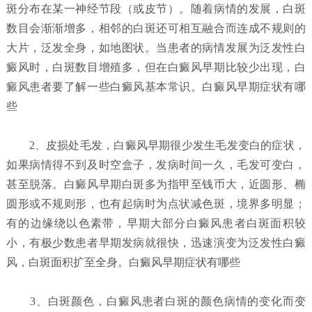
斑分布在某一神经节段（或皮节）。随着病情的发展，白斑
数目会渐渐增多，相邻的白斑还可相互融合而连成不规则的
大片，泛发全身，如地图状。当患者的病情发展为泛发性白
癜风时，白斑数目增殖多，但在白癜风早期比较少出现，白
癜风患者要了解一些白癜风基本常识。白癜风早期症状有哪
些
2、皮损处毛发，白癜风早期很少发生毛发变白的症状，
如果病情得不到及时空盒子，发病时间一久，毛发可变白，
甚至脱落。白癜风早期白斑多为指甲至钱币大，近圆形、椭
圆形或不规则形，也有起病时为点状减色斑，境界多明显；
有的边缘绕以色素带，早期大部分白癜风患者白斑面积较
小，有极少数患者早期发病就很快，迅速演变为泛发性白癜
风，白斑面积扩至全身。白癜风早期症状有哪些
3、白斑颜色，白癜风患者白斑的颜色病情的变化而变