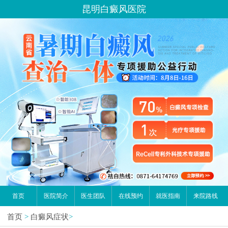
您好,这里是在线预约挂号平台！
昆明白癜风医院
请问你是有白斑、白癜风问题吗？
首页
医院简介
医生团队
在线预约
就医指南
来院路线
首页
>
白癜风症状
>