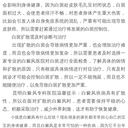
会影响到身体健康。因为白斑处皮肤毛孔呈封闭状态，白斑
面积过大，会使患者排汗不畅，对患者身体产生重大伤害，
比如会引发人体自身免疫系统的混乱，严重有可能出现导致
皮肤癌。所以需要赶紧通过治疗将发展的白斑控制住。
白斑扩散需及时诊断与治疗
出现扩散的白斑会导致病情更加严重，也会增加治疗难
度，而且也会导致病情更加复杂，所以需要患者及时选择一
家专业的白癜风医院对白斑进行全面检查，了解具体的病情
和扩散的原因，只有根据具体病情进行对症治疗。只有及时
就诊才可能会控制白斑扩散，所以一定不能拖延，而且也不
能随便治疗，以免导致白斑扩散更加严重。
昆明白癜风专科医院温馨提示：白癜风疾病具有扩散
性，所以在面对扩散的白癜风时，患者需要保持平稳的心
态。积极采取治疗，减少外界刺激，这才有助于恢复健康。
小孩患白癜风有什么症状？
现在很多的家长都非常担心自己的宝
宝的身体健康，而且白癜风是非常可怕的一种疾病，因为它不分年