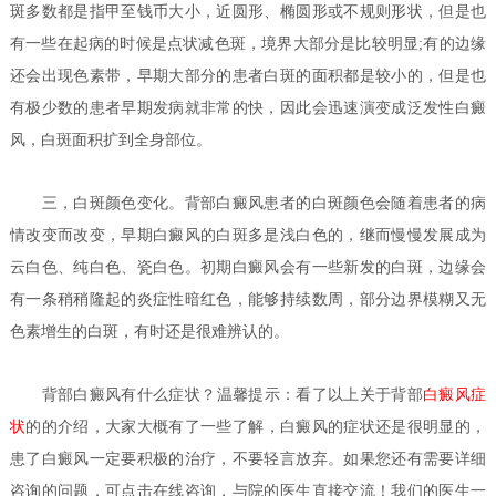
斑多数都是指甲至钱币大小，近圆形、椭圆形或不规则形状，但是也
有一些在起病的时候是点状减色斑，境界大部分是比较明显;有的边缘
还会出现色素带，早期大部分的患者白斑的面积都是较小的，但是也
有极少数的患者早期发病就非常的快，因此会迅速演变成泛发性白癜
风，白斑面积扩到全身部位。
三，白斑颜色变化。背部白癜风患者的白斑颜色会随着患者的病
情改变而改变，早期白癜风的白斑多是浅白色的，继而慢慢发展成为
云白色、纯白色、瓷白色。初期白癜风会有一些新发的白斑，边缘会
有一条稍稍隆起的炎症性暗红色，能够持续数周，部分边界模糊又无
色素增生的白斑，有时还是很难辨认的。
背部白癜风有什么症状？
温馨提示：看了以上关于背部
白癜风症
状
的的介绍，大家大概有了一些了解，白癜风的症状还是很明显的，
患了白癜风一定要积极的治疗，不要轻言放弃。如果您还有需要详细
咨询的问题，可点击在线咨询，与院的医生直接交流！我们的医生一