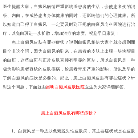
医生
提醒大家，白癜风病情严重影响着患者的生活，会使患者变的消
极、内向，在威胁患者身体健康的同时，还影响他们的心理健康。所
以知道自己得了白癜风，一定要及时到正规的白癜风专科医院进行治
疗，以免白斑进一步扩散，增加治疗的难度。祝您早日康复！
患上白癜风皮肤有哪些症状？
说到白癜风相信大家个就会想到面
目全非这个词，因为白癜风的到来，在患者的皮肤上出现一块块醒目
的白斑，这些白斑与正常皮肤直接有明显的区别，所以白癜风是一种
极为影响患者容貌的皮肤疾病，给患者带来严重的影响，所以及早的
了解白癜风的症状是必要的。那么，患上白癜风皮肤有哪些症状？针
医生
对这个问题，下面就由
昆明白癜风皮肤医院
为大家详细解答。
患上白癜风皮肤有哪些症状？
1、白癜风是一种皮肤色素脱失性皮肤病，其主要症状就是在皮肤