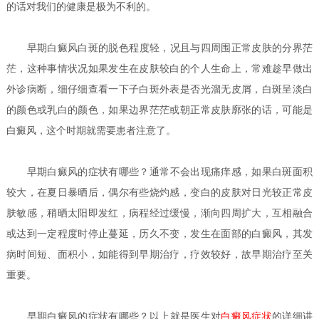
的话对我们的健康是极为不利的。
早期
白癜风白斑的脱色程度轻，况且与四周围正常皮肤的分界茫
茫，这种事情状况如果发生在皮肤较白的个人生命上，常难趁早做出
外诊病断，细仔细查看一下子白斑外表是否光溜无皮屑，白斑呈淡白
的颜色或乳白的颜色，如果边界茫茫或朝正常皮肤廓张的话，可能是
白癜风，这个时期就需要患者注意了。
早期白癜风的症状有哪些？
通常不会出现痛痒感，如果白斑面积
较大，在夏日暴晒后，偶尔有些烧灼感，变白的皮肤对日光较正常皮
肤敏感，稍晒太阳即发红，病程经过缓慢，渐向四周扩大，互相融合
或达到一定程度时停止蔓延，历久不变，发生在面部的白癜风，其发
病时间短、面积小，如能得到早期治疗，疗效较好，故早期治疗至关
重要。
早期白癜风的症状有哪些？
以上就是医生对
白癜风症状
的详细讲