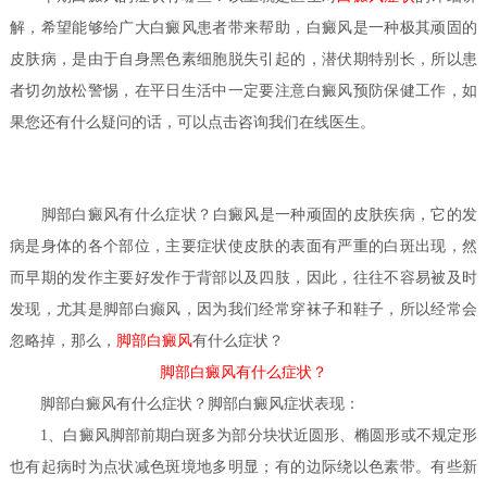
解，希望能够给广大白癜风患者带来帮助，白癜风是一种极其顽固的
皮肤病，是由于自身黑色素细胞脱失引起的，潜伏期特别长，所以患
者切勿放松警惕，在平日生活中一定要注意白癜风预防保健工作，如
果您还有什么疑问的话，可以点击咨询我们在线医生。
脚部白癜风有什么症状？
白癜风是一种顽固的皮肤疾病，它的发
病是身体的各个部位，主要症状使皮肤的表面有严重的白斑出现，然
而早期的发作主要好发作于背部以及四肢，因此，往往不容易被及时
发现，尤其是脚部白癫风，因为我们经常穿袜子和鞋子，所以经常会
忽略掉，那么，
脚部白癜风
有什么症状？
脚部白癜风有什么症状？
脚部白癜风有什么症状？
脚部白癜风症状表现：
1、白癜风脚部前期白斑多为部分块状近圆形、椭圆形或不规定形
也有起病时为点状减色斑境地多明显；有的边际绕以色素带。有些新