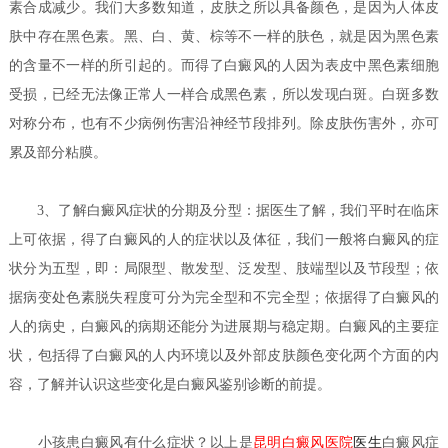
素合成减少。我们大多数知道，皮肤之所以具备颜色，是因为人体皮
肤中存在黑色素。黑、白、黄、棕等不一样的肤色，就是因为黑色素
的含量不一样的所引起的。而得了白癜风的人因为表皮中黑色素细胞
受损，已经无法像正常人一样合成黑色素，所以发现白斑。白斑多数
对称分布，也有不少病例伤害沿神经节段排列。除皮肤伤害外，亦可
累及部分粘膜。
3、了解白癜风症状的分期及分型：据医生了解，我们平时在临床
上可依据，得了白癜风的人的症状以及体征，我们一般将白癜风的症
状分为五型，即：局限型、散发型、泛发型、肢端型以及节段型；依
据病变处色素脱失程度可分为完全型和不完全型；依据得了白癜风的
人的病史，白癜风的病期还能分为进展期与稳定期。白癜风的主要症
状，包括得了白癜风的人内环境以及外部皮肤颜色变化两个方面的内
容，了解并认识这些变化是白癜风鉴别诊断的前提。
小孩患白癜风有什么症状？
以上是
昆明白癜风医院
医生
白癜风症