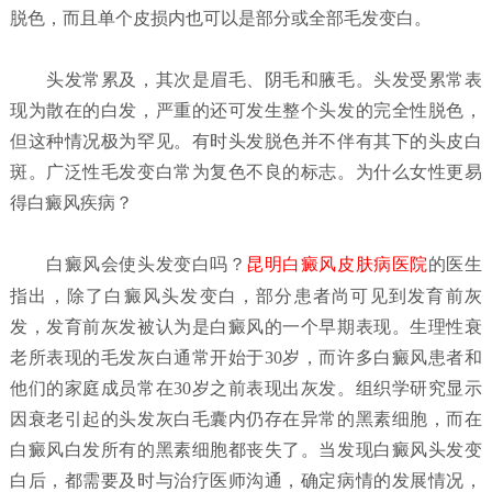
脱色，而且单个皮损内也可以是部分或全部毛发变白。
头发常累及，其次是眉毛、阴毛和腋毛。头发受累常表
现为散在的白发，严重的还可发生整个头发的完全性脱色，
但这种情况极为罕见。有时头发脱色并不伴有其下的头皮白
斑。广泛性毛发变白常为复色不良的标志。为什么女性更易
得白癜风疾病？
白癜风会使头发变白吗？
昆明白癜风皮肤病医院
的医生
指出，除了白癜风头发变白，部分患者尚可见到发育前灰
发，发育前灰发被认为是白癜风的一个早期表现。生理性衰
老所表现的毛发灰白通常开始于30岁，而许多白癜风患者和
他们的家庭成员常在30岁之前表现出灰发。组织学研究显示
因衰老引起的头发灰白毛囊内仍存在异常的黑素细胞，而在
白癜风白发所有的黑素细胞都丧失了。当发现白癜风头发变
白后，都需要及时与治疗医师沟通，确定病情的发展情况，