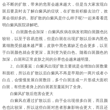
会不断的扩散，带来的危害会越来越大，但是当大家发现白
斑后要及时去了解白癜风的症状，在扩散前积极去治疗，效
果会很好多的。那扩散的白癜风是什么样子呢?一起来看看昆
明白癜风医院讲解吧。
1、白斑颜色会加深：白癜风疾病在病发初期白斑颜色比
较轻，以至于容易忽视，但是白斑在出现扩散以后体内黑色
素细胞受损越来越严重，皮肤中黑色素缺乏也会更多，以至
于白斑颜色就会变更深，直到变为瓷白色。随着白斑颜色的
加深，白斑和正常皮肤之间的分界也会越来越明显。
2、白斑蔓延：白癜风出现扩散主要就是会增加白斑数量
和面积，所以在扩散以后白癜风不再是早期的一两片或者小
白点，会慢慢发展白斑数目，多个白斑连成一片形成大面积
白斑，有些患者身上的白斑甚至蔓延到了全身。
白癜风扩散后危害会更大
白癜风在通过扩散以后，由于会出现很多白斑，而且颜
色也比较深，所以这些白斑对患者形象影响会更大，而且还