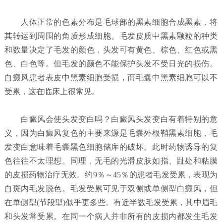
人体正常的色素分布是毛球部的黑素细胞合成黑素，将
其转运到周围的角质形成细胞。毛发皮质中黑素颗粒的种类
和数量决定了毛发的颜色，头发可有黄色、棕色、红色或黑
色、白色等。但毛发的颜色不能保护头发不受日光的损伤。
白癜风患者表皮中黑素细胞受损，而毛囊中黑素细胞可以不
受累，这在临床上很常见。
白癜风会使头发变白吗？
白癜风头发变白有着特别的意
义，因为白癜风复色的主要来源是毛囊外根鞘黑素细胞，毛
发变白意味着毛囊黑色细胞储库的破坏。此时药物诱导的复
色往往不太理想。同理，无毛的光滑皮肤如指、趾处和粘膜
的皮损药物治疗无效。约9％～45％的患者毛发受累，表现为
白斑内毛发脱色。毛发受累可见于双侧或单侧型白癜风，但
在单侧型(节段型)似乎更多些。有近半数毛发受累，其中眉毛
和头发常受累。在同一个病人并非所有的皮损内都发生毛发