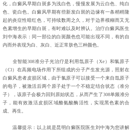
化，白癜风早期白斑多为浅白色，慢慢发展为云白色、纯白
色、瓷白色。白癜风早期有些新发白斑的边缘有一条稍稍隆
起的炎症性暗红色，可持续数周之久，对于边界模糊而又无
色素增生的早期白斑，有时难以及时辨认。治疗白癜风医生
刘中海表示：同一部位的白斑颜色也可能出现不同，有的自
内而外表现为白、灰白、近正常肤色三种颜色。
全智能308准分子光治疗是利用氙原子（Xe）和氯原子
（Cl）在高频电场作用下所组成的分子产生发光源，照射在
白癜风患者皮损区域，由于氯原子可以接受一个来自氙原子
的电子，被激活后两个原子处于一个不稳定结合状态（准分
子），该原子会极力回到原始状态，从而产生了308单频准分
子，能有效激活皮损区域酪氨酸酶活性，实现黑色素的合
成、再生。
温馨提示：以上就是昆明白癜医院医生刘中海为您讲解