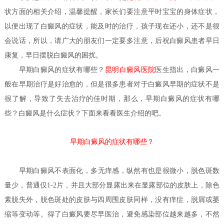
状方面的相关介绍，温馨提醒，家长们要注意平时宝宝的身体症状，
以便出现了白癜风的症状，能及时的治疗，孩子现在还小，还不是很
会说话，所以，请广大的朋友们一定要多注意，后祝白癜风患者早日
康复，早日摆脱白癜风的困扰。
早期白癜风的症状有哪些？
昆明白癜风医院
医生
指出，白癜风一
般在早期治疗是好治愈的，但是很多患者对于白癜风早期的症状不是
很了解，导致了失去治疗的佳时期，那么，早期白癜风的症状有哪
些？白癜风是什么症状？下面来看看医生介绍的吧。
早期白癜风的症状有哪些？
早期
白癜风
不表面化，多无痒感，纵然有也是很微小，脱色斑数
量少，普通仅1-2片，并且大部分显露出来在显露部位的皮肤上，除色
素脱失外，脱色斑处的皮肤与四周围皮肤同样，没有痒症，脱屑或萎
缩等变动等。得了白癜风要尽早医治，避免感染部位越来越多，不然