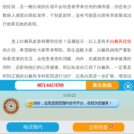
的症状，且一般白斑的出现不会给患者带来任何的痛痒感，但也有少
数病人感觉白斑处发痒，个别是剧痒，这有可能是白斑有所发展或治
疗效果见效的表现。
患上白癜风皮肤有哪些症状？
温馨提示：以上是有关
白癜风症状
的介绍，希望能给大家带来帮助。医生提醒大家，白癜风病情严重影
响着患者的生活，会使患者变的消极、内向，在威胁患者身体健康的
同时，还影响他们的心理健康。所以知道自己得了白癜风，一定要及
时到正规的白癜风专科医院进行治疗，以免白斑进一步扩散，增加治
0871-64174769
疗的难度。祝您早日康复！
医生热线
如何正确分辨白癜风的早期症状？
白癜风是一种慢性发展过程的
11:05:22
皮肤病，患者不能存有侥幸，好能够把握早期治疗的时机，一旦发现
你好，这里是医院预约挂号平台，在线为您服务！
有白癜风早期症状的迹象，一定到正规专业的白癜风医院进行诊断治
疗，尽量花少的钱得到好的治疗效果。因此，正确掌握白癜风早期的
6
电话预约
立即回复
症状，对于患者的身心健康有着极为重要的意义。那么，如何正确分