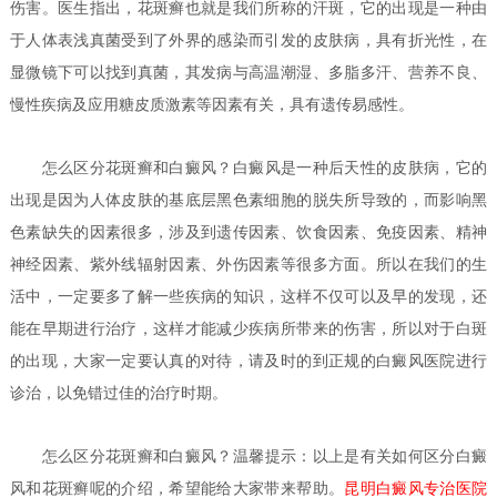
伤害。医生指出，花斑癣也就是我们所称的汗斑，它的出现是一种由
于人体表浅真菌受到了外界的感染而引发的皮肤病，具有折光性，在
显微镜下可以找到真菌，其发病与高温潮湿、多脂多汗、营养不良、
慢性疾病及应用糖皮质激素等因素有关，具有遗传易感性。
怎么区分花斑癣和白癜风？
白癜风是一种后天性的皮肤病，它的
出现是因为人体皮肤的基底层黑色素细胞的脱失所导致的，而影响黑
色素缺失的因素很多，涉及到遗传因素、饮食因素、免疫因素、精神
神经因素、紫外线辐射因素、外伤因素等很多方面。所以在我们的生
活中，一定要多了解一些疾病的知识，这样不仅可以及早的发现，还
能在早期进行治疗，这样才能减少疾病所带来的伤害，所以对于白斑
的出现，大家一定要认真的对待，请及时的到正规的白癜风医院进行
诊治，以免错过佳的治疗时期。
怎么区分花斑癣和白癜风？
温馨提示：以上是有关如何区分白癜
风和花斑癣呢的介绍，希望能给大家带来帮助。
昆明白癜风专治医院