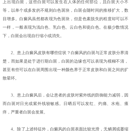
上出现白斑，这些白斑可以发生在人体的任何部位，且白斑大小不
等，以单个或多发的不规则白色斑块，白斑会随时间的推移扩大，数
目增多。白癜风虽然都表现为色斑块，但是色素脱失的程度却可以不
一样，一般表现为浅白色、乳白色、云白色和瓷白色。在极少数情况
下，白斑会出现自行缩小或消失。
2、
患上白癜风皮肤有哪些症状？
白癜风的白斑与正常皮肤分界清
楚，而如果是处于进行期白斑，白斑的边缘也可以表现为模糊不清，
甚至有些可以在白斑周围出现一种颜色界于正常皮肤和白斑之间的扩
散晕环。
3、患上白癜风后，会让患者的皮肤对紫外线的防御能力减弱，因
而白斑对日光或紫外线较敏感。日晒后可以发红、灼痛、水疱、瘙
痒，严重者白斑会发展。
4、除了上述特征外，白癜风的白斑表面比较光滑，无鳞屑或萎缩