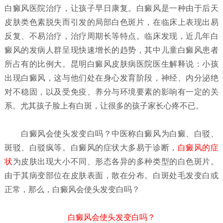
白癜风医院治疗，让孩子早日康复。白癜风是一种由于后天
皮肤类色素脱失而引发的局部白色斑片，在临床上表现出易
反复、不易治疗，治疗周期长等特点。临床发现，近几年白
癜风的发病人群呈现快速增长的趋势，其中儿童白癜风患者
所占有的比例大。昆明白癜风皮肤病医院医生解释说：小孩
出现白癜风，这与他们处在身心发育阶段，神经、内分泌绝
对不稳固，以及受免疫、养分与环境要素的影响有一定的关
系。尤其孩子脸上有白斑，让很多的孩子家长心疼不已。
白癜风会使头发变白吗？
中医称白癜风为白癜、白驳、
斑驳、白驳疯等。白癜风的症状大多易于诊断，
白癜风的症
状
为皮肤出现大小不同、形态各异的多种类型的白色斑片。
由于其病变部位在皮肤表面，散在分布。白斑处毛发变白或
正常，那么，白癜风会使头发变白吗？
白癜风会使头发变白吗？