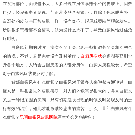
在发病部位，面积也不大，大多出现在身体暴露部位的皮肤上。因数
目少，轻易被患者忽视。与正常皮肤区别很小，且除了色素脱失外，
白斑处的皮肤与正常皮肤一样，没有炎症、脱屑或萎缩等现象发生。
所以很多患者都不会留意，认为没什么大不了，导致白癜风错过佳治
疗时机。
白癜风初期的时候，疾病不至于会出现一些扩散甚至会相互融合
的情况，不过，若是患者没有及时治疗，
白癜风症状
会逐渐蔓延到全
身各个地方，大约会占据患者的大部分身体，白癜风病程较长，希望
对于白癜风症状要及时了解。
背部白癜风有什么症状？
白癜风对于很多人来说都有通说过，白
癜风是一种很常见的皮肤疾病，对人们的危害是很大的，并且白癜风
又是一种很顽固的疾病，只有初期症状出现的时候及时发现及时的进
行有效的治疗，如此才能够减轻患者的痛苦，那么，背部白癜风有什
么症状？
昆明白癜风皮肤医院
医生
将会为您解答！