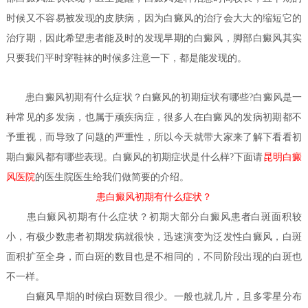
时候又不容易被发现的皮肤病，因为白癜风的治疗会大大的缩短它的
治疗期，因此希望患者能及时的发现早期的白癜风，脚部白癜风其实
只要我们平时穿鞋袜的时候多注意一下，都是能发现的。
患白癜风初期有什么症状？
白癜风的初期症状有哪些?白癜风是一
种常见的多发病，也属于顽疾病症，很多人在白癜风的发病初期都不
予重视，而导致了问题的严重性，所以今天就带大家来了解下看看初
期白癜风都有哪些表现。白癜风的初期症状是什么样?下面请
昆明白癜
风医院
的医生
院医生给我们做简要的介绍。
患白癜风初期有什么症状？
患白癜风初期有什么症状？
初期大部分白癜风患者白斑面积较
小，有极少数患者初期发病就很快，迅速演变为泛发性白癜风，白斑
面积扩至全身，而白斑的数目也是不相同的，不同阶段出现的白斑也
不一样。
白癜风早期的时候白斑数目很少。一般也就几片，且多零星分布