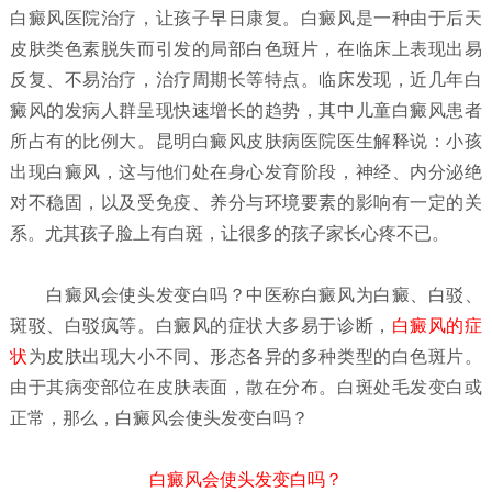
白癜风医院治疗，让孩子早日康复。白癜风是一种由于后天
皮肤类色素脱失而引发的局部白色斑片，在临床上表现出易
反复、不易治疗，治疗周期长等特点。临床发现，近几年白
癜风的发病人群呈现快速增长的趋势，其中儿童白癜风患者
所占有的比例大。昆明白癜风皮肤病医院医生解释说：小孩
出现白癜风，这与他们处在身心发育阶段，神经、内分泌绝
对不稳固，以及受免疫、养分与环境要素的影响有一定的关
系。尤其孩子脸上有白斑，让很多的孩子家长心疼不已。
白癜风会使头发变白吗？
中医称白癜风为白癜、白驳、
斑驳、白驳疯等。白癜风的症状大多易于诊断，
白癜风的症
状
为皮肤出现大小不同、形态各异的多种类型的白色斑片。
由于其病变部位在皮肤表面，散在分布。白斑处毛发变白或
正常，那么，白癜风会使头发变白吗？
白癜风会使头发变白吗？