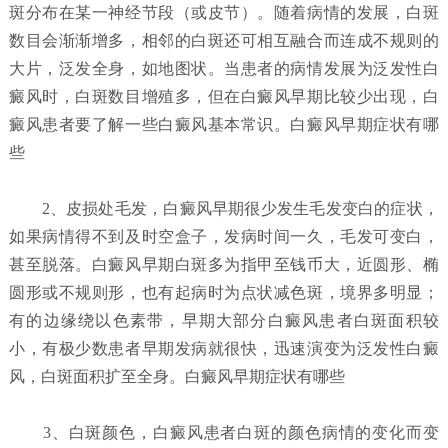
斑分布在某一神经节段（或皮节）。随着病情的发展，白斑
数目会渐渐增多，相邻的白斑还可相互融合而连成不规则的
大片，泛发全身，如地图状。当患者的病情发展为泛发性白
癜风时，白斑数目增殖多，但在白癜风早期比较少出现，白
癜风患者要了解一些白癜风基本常识。白癜风早期症状有哪
些
2、皮损处毛发，白癜风早期很少发生毛发变白的症状，
如果病情得不到及时空盒子，发病时间一久，毛发可变白，
甚至脱落。白癜风早期白斑多为指甲至钱币大，近圆形、椭
圆形或不规则形，也有起病时为点状减色斑，境界多明显；
有的边缘绕以色素带，早期大部分白癜风患者白斑面积较
小，有极少数患者早期发病就很快，迅速演变为泛发性白癜
风，白斑面积扩至全身。白癜风早期症状有哪些
3、白斑颜色，白癜风患者白斑的颜色病情的变化而变