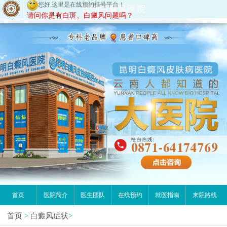
您好,这里是在线预约挂号平台！
昆明白癜风医院
请问你是有白斑、白癜风问题吗？
首页
医院简介
医生团队
在线预约
就医指南
来院路线
首页
>
白癜风症状
>