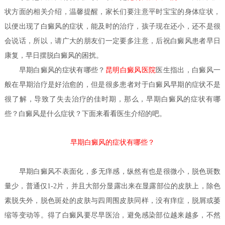
状方面的相关介绍，温馨提醒，家长们要注意平时宝宝的身体症状，
以便出现了白癜风的症状，能及时的治疗，孩子现在还小，还不是很
会说话，所以，请广大的朋友们一定要多注意，后祝白癜风患者早日
康复，早日摆脱白癜风的困扰。
早期白癜风的症状有哪些？
昆明白癜风医院
医生
指出，白癜风一
般在早期治疗是好治愈的，但是很多患者对于白癜风早期的症状不是
很了解，导致了失去治疗的佳时期，那么，早期白癜风的症状有哪
些？白癜风是什么症状？下面来看看医生介绍的吧。
早期白癜风的症状有哪些？
早期
白癜风
不表面化，多无痒感，纵然有也是很微小，脱色斑数
量少，普通仅1-2片，并且大部分显露出来在显露部位的皮肤上，除色
素脱失外，脱色斑处的皮肤与四周围皮肤同样，没有痒症，脱屑或萎
缩等变动等。得了白癜风要尽早医治，避免感染部位越来越多，不然