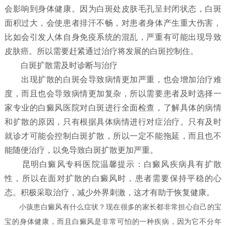
会影响到身体健康。因为白斑处皮肤毛孔呈封闭状态，白斑
面积过大，会使患者排汗不畅，对患者身体产生重大伤害，
比如会引发人体自身免疫系统的混乱，严重有可能出现导致
皮肤癌。所以需要赶紧通过治疗将发展的白斑控制住。
白斑扩散需及时诊断与治疗
出现扩散的白斑会导致病情更加严重，也会增加治疗难
度，而且也会导致病情更加复杂，所以需要患者及时选择一
家专业的白癜风医院对白斑进行全面检查，了解具体的病情
和扩散的原因，只有根据具体病情进行对症治疗。只有及时
就诊才可能会控制白斑扩散，所以一定不能拖延，而且也不
能随便治疗，以免导致白斑扩散更加严重。
昆明白癜风专科医院温馨提示：白癜风疾病具有扩散
性，所以在面对扩散的白癜风时，患者需要保持平稳的心
态。积极采取治疗，减少外界刺激，这才有助于恢复健康。
小孩患白癜风有什么症状？
现在很多的家长都非常担心自己的宝
宝的身体健康，而且白癜风是非常可怕的一种疾病，因为它不分年