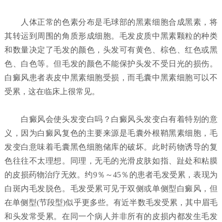
人体正常的色素分布是毛球部的黑素细胞合成黑素，将
其转运到周围的角质形成细胞。毛发皮质中黑素颗粒的种类
和数量决定了毛发的颜色，头发可有黄色、棕色、红色或黑
色、白色等。但毛发的颜色不能保护头发不受日光的损伤。
白癜风患者表皮中黑素细胞受损，而毛囊中黑素细胞可以不
受累，这在临床上很常见。
白癜风会使头发变白吗？
白癜风头发变白有着特别的意
义，因为白癜风复色的主要来源是毛囊外根鞘黑素细胞，毛
发变白意味着毛囊黑色细胞储库的破坏。此时药物诱导的复
色往往不太理想。同理，无毛的光滑皮肤如指、趾处和粘膜
的皮损药物治疗无效。约9％～45％的患者毛发受累，表现为
白斑内毛发脱色。毛发受累可见于双侧或单侧型白癜风，但
在单侧型(节段型)似乎更多些。有近半数毛发受累，其中眉毛
和头发常受累。在同一个病人并非所有的皮损内都发生毛发