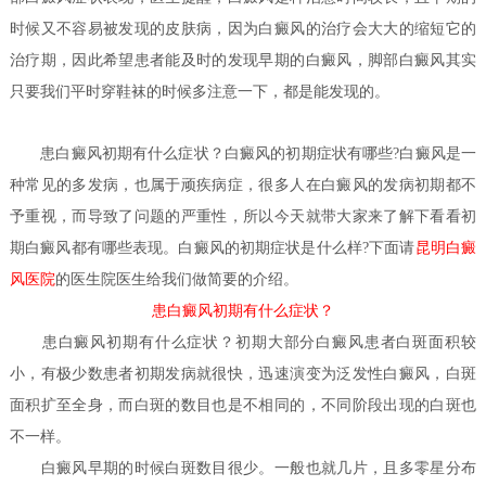
时候又不容易被发现的皮肤病，因为白癜风的治疗会大大的缩短它的
治疗期，因此希望患者能及时的发现早期的白癜风，脚部白癜风其实
只要我们平时穿鞋袜的时候多注意一下，都是能发现的。
患白癜风初期有什么症状？
白癜风的初期症状有哪些?白癜风是一
种常见的多发病，也属于顽疾病症，很多人在白癜风的发病初期都不
予重视，而导致了问题的严重性，所以今天就带大家来了解下看看初
期白癜风都有哪些表现。白癜风的初期症状是什么样?下面请
昆明白癜
风医院
的医生
院医生给我们做简要的介绍。
患白癜风初期有什么症状？
患白癜风初期有什么症状？
初期大部分白癜风患者白斑面积较
小，有极少数患者初期发病就很快，迅速演变为泛发性白癜风，白斑
面积扩至全身，而白斑的数目也是不相同的，不同阶段出现的白斑也
不一样。
白癜风早期的时候白斑数目很少。一般也就几片，且多零星分布