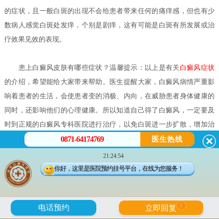
的症状，且一般白斑的出现不会给患者带来任何的痛痒感，但也有少
数病人感觉白斑处发痒，个别是剧痒，这有可能是白斑有所发展或治
疗效果见效的表现。
患上白癜风皮肤有哪些症状？
温馨提示：以上是有关
白癜风症状
的介绍，希望能给大家带来帮助。医生提醒大家，白癜风病情严重影
响着患者的生活，会使患者变的消极、内向，在威胁患者身体健康的
同时，还影响他们的心理健康。所以知道自己得了白癜风，一定要及
时到正规的白癜风专科医院进行治疗，以免白斑进一步扩散，增加治
0871-64174769
疗的难度。祝您早日康复！
医生热线
如何正确分辨白癜风的早期症状？
白癜风是一种慢性发展过程的
21:24:54
皮肤病，患者不能存有侥幸，好能够把握早期治疗的时机，一旦发现
你好，这里是医院预约挂号平台，在线为您服务！
有白癜风早期症状的迹象，一定到正规专业的白癜风医院进行诊断治
疗，尽量花少的钱得到好的治疗效果。因此，正确掌握白癜风早期的
6
电话预约
立即回复
症状，对于患者的身心健康有着极为重要的意义。那么，如何正确分