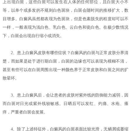
上出现白斑，这些白斑可以发生在人体的任何部位，且白斑大小不
等，以单个或多发的不规则白色斑块，白斑会随时间的推移扩大，数
目增多。白癜风虽然都表现为色斑块，但是色素脱失的程度却可以不
一样，一般表现为浅白色、乳白色、云白色和瓷白色。在极少数情况
下，白斑会出现自行缩小或消失。
2、
患上白癜风皮肤有哪些症状？
白癜风的白斑与正常皮肤分界清
楚，而如果是处于进行期白斑，白斑的边缘也可以表现为模糊不清，
甚至有些可以在白斑周围出现一种颜色界于正常皮肤和白斑之间的扩
散晕环。
3、患上白癜风后，会让患者的皮肤对紫外线的防御能力减弱，因
而白斑对日光或紫外线较敏感。日晒后可以发红、灼痛、水疱、瘙
痒，严重者白斑会发展。
4、除了上述特征外，白癜风的白斑表面比较光滑，无鳞屑或萎缩