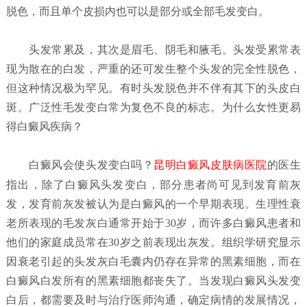
脱色，而且单个皮损内也可以是部分或全部毛发变白。
头发常累及，其次是眉毛、阴毛和腋毛。头发受累常表
现为散在的白发，严重的还可发生整个头发的完全性脱色，
但这种情况极为罕见。有时头发脱色并不伴有其下的头皮白
斑。广泛性毛发变白常为复色不良的标志。为什么女性更易
得白癜风疾病？
白癜风会使头发变白吗？
昆明白癜风皮肤病医院
的医生
指出，除了白癜风头发变白，部分患者尚可见到发育前灰
发，发育前灰发被认为是白癜风的一个早期表现。生理性衰
老所表现的毛发灰白通常开始于30岁，而许多白癜风患者和
他们的家庭成员常在30岁之前表现出灰发。组织学研究显示
因衰老引起的头发灰白毛囊内仍存在异常的黑素细胞，而在
白癜风白发所有的黑素细胞都丧失了。当发现白癜风头发变
白后，都需要及时与治疗医师沟通，确定病情的发展情况，