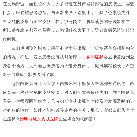
在发病部位，面积也不大，大多出现在身体暴露部位的皮肤上。因数
目少，轻易被患者忽视。与正常皮肤区别很小，且除了色素脱失外，
白斑处的皮肤与正常皮肤一样，没有炎症、脱屑或萎缩等现象发生。
所以很多患者都不会留意，认为没什么大不了，导致白癜风错过佳治
疗时机。
白癜风初期的时候，疾病不至于会出现一些扩散甚至会相互融合
的情况，不过，若是患者没有及时治疗，
白癜风症状
会逐渐蔓延到全
身各个地方，大约会占据患者的大部分身体，白癜风病程较长，希望
对于白癜风症状要及时了解。
背部白癜风有什么症状？
白癜风对于很多人来说都有通说过，白
癜风是一种很常见的皮肤疾病，对人们的危害是很大的，并且白癜风
又是一种很顽固的疾病，只有初期症状出现的时候及时发现及时的进
行有效的治疗，如此才能够减轻患者的痛苦，那么，背部白癜风有什
么症状？
昆明白癜风皮肤医院
医生
将会为您解答！