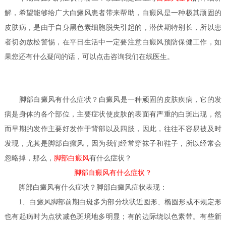
解，希望能够给广大白癜风患者带来帮助，白癜风是一种极其顽固的
皮肤病，是由于自身黑色素细胞脱失引起的，潜伏期特别长，所以患
者切勿放松警惕，在平日生活中一定要注意白癜风预防保健工作，如
果您还有什么疑问的话，可以点击咨询我们在线医生。
脚部白癜风有什么症状？
白癜风是一种顽固的皮肤疾病，它的发
病是身体的各个部位，主要症状使皮肤的表面有严重的白斑出现，然
而早期的发作主要好发作于背部以及四肢，因此，往往不容易被及时
发现，尤其是脚部白癫风，因为我们经常穿袜子和鞋子，所以经常会
忽略掉，那么，
脚部白癜风
有什么症状？
脚部白癜风有什么症状？
脚部白癜风有什么症状？
脚部白癜风症状表现：
1、白癜风脚部前期白斑多为部分块状近圆形、椭圆形或不规定形
也有起病时为点状减色斑境地多明显；有的边际绕以色素带。有些新