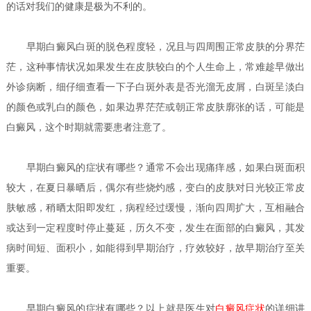
的话对我们的健康是极为不利的。
早期
白癜风白斑的脱色程度轻，况且与四周围正常皮肤的分界茫
茫，这种事情状况如果发生在皮肤较白的个人生命上，常难趁早做出
外诊病断，细仔细查看一下子白斑外表是否光溜无皮屑，白斑呈淡白
的颜色或乳白的颜色，如果边界茫茫或朝正常皮肤廓张的话，可能是
白癜风，这个时期就需要患者注意了。
早期白癜风的症状有哪些？
通常不会出现痛痒感，如果白斑面积
较大，在夏日暴晒后，偶尔有些烧灼感，变白的皮肤对日光较正常皮
肤敏感，稍晒太阳即发红，病程经过缓慢，渐向四周扩大，互相融合
或达到一定程度时停止蔓延，历久不变，发生在面部的白癜风，其发
病时间短、面积小，如能得到早期治疗，疗效较好，故早期治疗至关
重要。
早期白癜风的症状有哪些？
以上就是医生对
白癜风症状
的详细讲