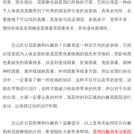
伤害。医生指出，花斑癣也就是我们所称的汗斑，它的出现是一种由
于人体表浅真菌受到了外界的感染而引发的皮肤病，具有折光性，在
显微镜下可以找到真菌，其发病与高温潮湿、多脂多汗、营养不良、
慢性疾病及应用糖皮质激素等因素有关，具有遗传易感性。
怎么区分花斑癣和白癜风？
白癜风是一种后天性的皮肤病，它的
出现是因为人体皮肤的基底层黑色素细胞的脱失所导致的，而影响黑
色素缺失的因素很多，涉及到遗传因素、饮食因素、免疫因素、精神
神经因素、紫外线辐射因素、外伤因素等很多方面。所以在我们的生
活中，一定要多了解一些疾病的知识，这样不仅可以及早的发现，还
能在早期进行治疗，这样才能减少疾病所带来的伤害，所以对于白斑
的出现，大家一定要认真的对待，请及时的到正规的白癜风医院进行
诊治，以免错过佳的治疗时期。
怎么区分花斑癣和白癜风？
温馨提示：以上是有关如何区分白癜
风和花斑癣呢的介绍，希望能给大家带来帮助。
昆明白癜风专治医院