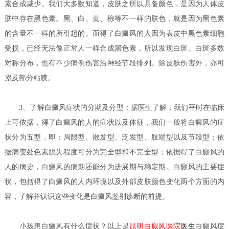
素合成减少。我们大多数知道，皮肤之所以具备颜色，是因为人体皮
肤中存在黑色素。黑、白、黄、棕等不一样的肤色，就是因为黑色素
的含量不一样的所引起的。而得了白癜风的人因为表皮中黑色素细胞
受损，已经无法像正常人一样合成黑色素，所以发现白斑。白斑多数
对称分布，也有不少病例伤害沿神经节段排列。除皮肤伤害外，亦可
累及部分粘膜。
3、了解白癜风症状的分期及分型：据医生了解，我们平时在临床
上可依据，得了白癜风的人的症状以及体征，我们一般将白癜风的症
状分为五型，即：局限型、散发型、泛发型、肢端型以及节段型；依
据病变处色素脱失程度可分为完全型和不完全型；依据得了白癜风的
人的病史，白癜风的病期还能分为进展期与稳定期。白癜风的主要症
状，包括得了白癜风的人内环境以及外部皮肤颜色变化两个方面的内
容，了解并认识这些变化是白癜风鉴别诊断的前提。
小孩患白癜风有什么症状？
以上是
昆明白癜风医院
医生
白癜风症