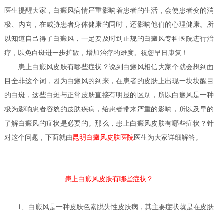
医生
提醒大家，白癜风病情严重影响着患者的生活，会使患者变的消
极、内向，在威胁患者身体健康的同时，还影响他们的心理健康。所
以知道自己得了白癜风，一定要及时到正规的白癜风专科医院进行治
疗，以免白斑进一步扩散，增加治疗的难度。祝您早日康复！
患上白癜风皮肤有哪些症状？
说到白癜风相信大家个就会想到面
目全非这个词，因为白癜风的到来，在患者的皮肤上出现一块块醒目
的白斑，这些白斑与正常皮肤直接有明显的区别，所以白癜风是一种
极为影响患者容貌的皮肤疾病，给患者带来严重的影响，所以及早的
了解白癜风的症状是必要的。那么，患上白癜风皮肤有哪些症状？针
医生
对这个问题，下面就由
昆明白癜风皮肤医院
为大家详细解答。
患上白癜风皮肤有哪些症状？
1、白癜风是一种皮肤色素脱失性皮肤病，其主要症状就是在皮肤