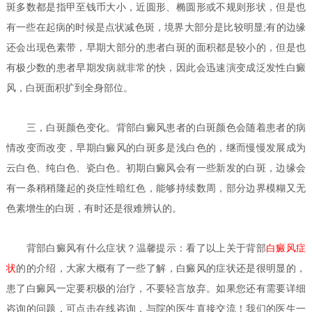
斑多数都是指甲至钱币大小，近圆形、椭圆形或不规则形状，但是也
有一些在起病的时候是点状减色斑，境界大部分是比较明显;有的边缘
还会出现色素带，早期大部分的患者白斑的面积都是较小的，但是也
有极少数的患者早期发病就非常的快，因此会迅速演变成泛发性白癜
风，白斑面积扩到全身部位。
三，白斑颜色变化。背部白癜风患者的白斑颜色会随着患者的病
情改变而改变，早期白癜风的白斑多是浅白色的，继而慢慢发展成为
云白色、纯白色、瓷白色。初期白癜风会有一些新发的白斑，边缘会
有一条稍稍隆起的炎症性暗红色，能够持续数周，部分边界模糊又无
色素增生的白斑，有时还是很难辨认的。
背部白癜风有什么症状？
温馨提示：看了以上关于背部
白癜风症
状
的的介绍，大家大概有了一些了解，白癜风的症状还是很明显的，
患了白癜风一定要积极的治疗，不要轻言放弃。如果您还有需要详细
咨询的问题，可点击在线咨询，与院的医生直接交流！我们的医生一