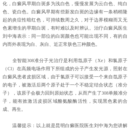
化，白癜风早期白斑多为浅白色，慢慢发展为云白色、纯白
色、瓷白色。白癜风早期有些新发白斑的边缘有一条稍稍隆
起的炎症性暗红色，可持续数周之久，对于边界模糊而又无
色素增生的早期白斑，有时难以及时辨认。治疗白癜风医生
刘中海表示：同一部位的白斑颜色也可能出现不同，有的自
内而外表现为白、灰白、近正常肤色三种颜色。
全智能308准分子光治疗是利用氙原子（Xe）和氯原子
（Cl）在高频电场作用下所组成的分子产生发光源，照射在
白癜风患者皮损区域，由于氯原子可以接受一个来自氙原子
的电子，被激活后两个原子处于一个不稳定结合状态（准分
子），该原子会极力回到原始状态，从而产生了308单频准分
子，能有效激活皮损区域酪氨酸酶活性，实现黑色素的合
成、再生。
温馨提示：以上就是昆明白癜医院医生刘中海为您讲解