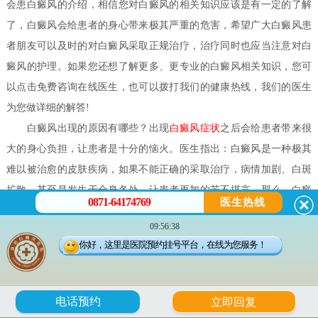
会患白癜风的介绍，相信您对白癜风的相关知识应该是有一定的了解
了，白癜风会给患者的身心带来极其严重的危害，希望广大白癜风患
者朋友可以及时的对白癜风采取正规治疗，治疗同时也应当注意对白
癜风的护理。如果您还想了解更多、更专业的白癜风相关知识，您可
以点击免费咨询在线医生，也可以拨打我们的健康热线，我们的医生
为您做详细的解答!
白癜风出现的原因有哪些？
出现
白癜风症状
之后会给患者带来很
大的身心负担，让患者是十分的恼火。医生指出：白癜风是一种极其
难以被治愈的皮肤疾病，如果不能正确的采取治疗，病情加剧、白斑
扩散，甚至是发生于全身各处，让患者更加的苦不堪言。那么，
白癜
0871-64174769
医生热线
风出现的原因有哪些？
09:56:38
白癜风出现的原因有哪些？
你好，这里是医院预约挂号平台，在线为您服务！
1、黑色素细胞自毁因素：酪氨酸、铜离子相对缺乏因素说黑色素
的产生过程是一个复杂的生物化学过程。而多巴既是黑色素又是肾上
6
电话预约
立即回复
腺素的前身，均来源于酪氨酸，经酪氨酸氧化而成。当精神紧张时会