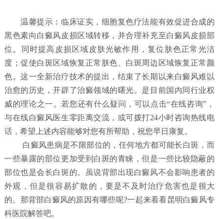
温馨提示：临床证实，细胞复色疗法能有效促进合成的
黑色素向白癜风皮损区域转移，并合理补充至白癜风皮损部
位。同时提高皮损区域皮肤光敏作用，复位肤色正常光洁
度；促使白斑区域恢复正常肤色、白斑周边区域恢复正常颜
色。这一全新治疗技术的提出，结束了长期以来白癜风难以
治愈的历史，开辟了治癜领域的曙光。是目前国内同行业权
威的理论之一。若您还有什么疑问，可以点击“在线咨询”，
与在线白癜风医生零距离交流，或可拨打24小时咨询热线电
话，希望上述内容能够对您有所帮助，祝您早日康复。
白癜风患病是不限部位的，任何地方都可能长白斑，而
一些暴露的部位更加受到白斑的青睐，但是一些比较隐蔽的
部位也是会长白斑的。虽说背部出现白癜风不会影响患者的
外观，但是很容易扩散的，要是不及时治疗危害也是很大
的。那背部白癜风的原因有哪些呢?一起来看看昆明白癜风专
科医院解答吧。