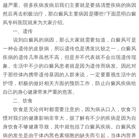
越严重。很多疾病发病后我们主要就是要搞清楚疾病的病因
然后再去积极治疗，那白癜风主要病因是哪些?下面昆明白癜
风专科医院就来为大家介绍。
一、遗传
说到白癜风的病因，那么大家就需要知道，白癜风可是
一种会遗传的皮肤病，所以遗传也是诱发比较之一，白癜风
疾病的遗传几率虽然不高，但是并不代表就不会出现遗传现
象。生活中不少的白癜风患者就是因为遗传而病发。因此对
于那些体内携带遗传基因的人群来说，一定要重视生活中的
护理，积极的做好相关方面的预防工作，防止白癜风疾病给
自己的身心健康带来严重的危害。
二、饮食
饮食是无论何时都需要注意的，因为病从口入，饮食习
惯对我们的健康影响非常大，据了解有不少的疾病是因为自
身饮食不够健康导致，其中就包括了白癜风疾病。白癜风疾
病的发生是由于体内黑色素细胞的缺失而引起，当体内营养