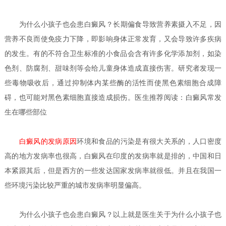
为什么小孩子也会患白癜风？
长期偏食导致营养素摄入不足，因
营养不良而使免疫力下降，即影响身体正常发育，又会导致许多疾病
的发生。有的不符合卫生标准的小食品会含有许多化学添加剂，如染
色剂、防腐剂、甜味剂等会给儿童身体造成直接伤害。研究者发现一
些毒物吸收后，通过抑制体内某些酶的活性而使黑色素细胞合成障
碍，也可能对黑色素细胞直接造成损伤。医生推荐阅读：白癜风常发
生在哪些部位
白癜风的发病原因
环境和食品的污染是有很大关系的，人口密度
高的地方发病率也很高，白癜风在印度的发病率就是排的，中国和日
本紧跟其后，但是西方的一些发达国家发病率就很低。并且在我国一
些环境污染比较严重的城市发病率明显偏高。
为什么小孩子也会患白癜风？
以上就是医生关于为什么小孩子也