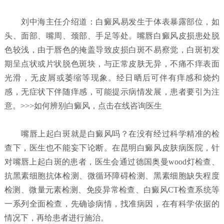
刘中海主任介绍道：白癜风易发生于体表暴露部位，如
头、面部、嘴周、颈部、手足等处。嘴唇白癜风皮损患处脱
色较浅，由于唇色的掩盖导致皮损白斑不易察觉，白斑初发
期呈点状或片状脱色斑块，与正常皮肤无异，不痛不痒表面
光滑，无皮屑或萎缩等现象。经日晒后可伴有痒感和烧灼
感，无症状下伴随痒感，可能提示病情发展，患者要引为注
意。>>>如何辨别白癜风，点击在线咨询医生
嘴唇上起白斑就是白癜风吗？
在没有经过科学精准的检
查下，医生也不能妄下论断。在昆明白癜风皮肤病医院，针
对嘴唇上起白斑的患者，医生会通过德国奥曼wood灯检查、
抗黑素细胞抗体检测、微循环障碍检测、黑素细胞缺失程度
检测、微量元素检测、免疫异常检查、白癜风CT检查系统等
一系列全面检查，先确诊病情，找准病因，在有科学依据的
情况下，再给患者进行施治。