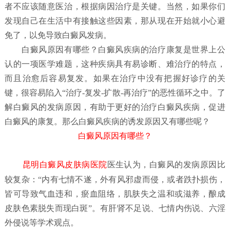
者不应该随意医治，根据病因治疗是关键。当然，如果你们
发现自己在生活中有接触这些因素，那从现在开始就小心避
免了，以免导致白癜风发病。
白癜风原因有哪些？
白癜风疾病的治疗康复是世界上公
认的一项医学难题，这种疾病具有易诊断、难治疗的特点，
而且治愈后容易复发。如果在治疗中没有把握好诊疗的关
键，很容易陷入“治疗-复发-扩散-再治疗”的恶性循环之中。了
解白癜风的发病原因，有助于更好的治疗白癜风疾病，促进
白癜风的康复。那么白癜风疾病的诱发原因又有哪些呢？
白癜风原因有哪些？
昆明白癜风皮肤病医院
医生认为，白癜风的发病原因比
较复杂：“内有七情不遂，外有风邪虚而侵，或者跌扑损伤，
皆可导致气血违和，瘀血阻络，肌肤失之温和或滋养，酿成
皮肤色素脱失而现白斑”。有肝肾不足说、七情内伤说、六淫
外侵说等学术观点。