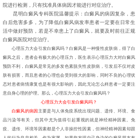
院进行检测，只有找准具体病因才能进行对症治疗。
昆明白癜风专科医院温馨提示：白癜风的病因复杂，患
白后危害多多，为了降低白癜风病发率患者一定要在日常生
活中做好预防，若是不幸患上了白癜风，就要及时前往正规
白癜风医院对症治疗。
心理压力大会引发白癜风吗？
白癜风是一种慢性皮肤病，得了白
癜风之后，患者会有极大的心理压力，医生表示心理压力大对白癜风
预防不利，白癜风是常见的多发色素脱失性皮肤病，引发后不仅对皮
肤有损害，而且患者的心理也会受到很大的影响，同时不良的心理状
态对患者病情康复也是有很大影响的，因此无论怎么样患者一定要注
意自身心理的护理。那么，
心理压力大会引发白癜风吗？
心理压力大会引发白癜风吗？
白癜风的病因
主要是与人体免疫系统出现问题、遗传、环境、食
品污染等有关，但其中尤为值得引起重视的就是神经精神因素。免
疫、遗传、环境等因素都是个人非操控性因素，但神经精神因素却跟
人的行为息息相关，作为家属，如果您发现自己身边的白癜风朋友有