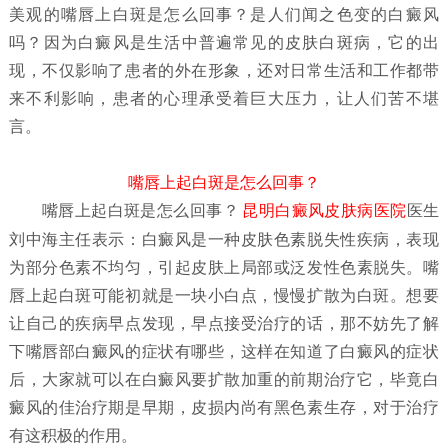
美观的嘴唇上白斑是怎么回事？是人们闻之色变的白癜风
吗？因为白癜风是生活中普遍常见的皮肤白斑病，它的出
现，不仅影响了患者的外在形象，还对日常生活和工作都带
来不利影响，患者的心理承受着巨大压力，让人们苦不堪
言。
嘴唇上起白斑是怎么回事？
嘴唇上起白斑是怎么回事？
昆明白癜风皮肤病医院
医生
刘中海主任表示：白癜风是一种皮肤色素脱失性疾病，表现
为部分色素不均匀，引起皮肤上局部或泛发性色素脱失。嘴
唇上起白斑可能初就是一块小白点，慢慢扩散为白斑。想要
让自己的疾病早点发现，早点接受治疗的话，那不妨先了解
下嘴唇部白癜风的症状有哪些，这样在知道了白癜风的症状
后，大家就可以在白癜风要扩散加重的前期治疗它，毕竟白
癜风的佳治疗期是早期，皮损内尚有黑色素生存，对于治疗
有这积极的作用。