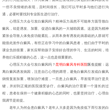
一些不良情绪的表现，且时间很长，我们可以平时多与他们进行沟
通，必要时要找到专业医生进行治疗。
心理压力大会引发白癜风吗？
精神压力虽然不可能单方面导致白
癜风，却是诱发、加重、促进白癜风的一大辅助因素。这是因为精神
紧张会导致人体免疫功能紊乱，从而本身有诱发此病基础的人群就可
能借此发作白癜风，有些正在学习中的白癜风患者，他们由于平时的
课业负担很重，家长应帮助孩子安排好合理的学习、生活的时间，培
养他们乐观积极的心态，这一点也是很重要的。
心理压力大会引发白癜风吗？
昆明白癜风专科医院
医生
提醒：远
离白癜风诱发病因，注意自己心理的调理，避免白癜风引发或白癜风
病情复发加重，增加治疗难度，一旦患上白癜风，早发现早治疗是关
键，并好到正规的医院接受诊疗。白癜风的治疗需要一个漫长的过
程，患者在保持一个健康积极的心态的同时，也要坚持治疗，心理自
我调节是前提。
老年人为何会患白癜风？
老年人大多是因为免疫低下而引发的白