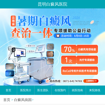
您好,这里是在线预约挂号平台！
昆明白癜风医院
请问你是有白斑、白癜风问题吗？
首页
医院简介
医生团队
在线预约
就医指南
来院路线
首页
>
白癜风病因
>