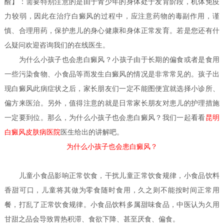
醒】：需要特别注意的是由于青少年的身体处于发育阶段，机体免疫
力较弱，因此在治疗白癜风的过程中，应注意药物的毒副作用，谨
慎、合理用药，保护患儿的身心健康和身体正常发育。若是您还有什
么疑问欢迎咨询我们的在线医生。
为什么小孩子也会患白癜风？
小孩子由于长期的偏食或者是食用
一些污染食物、小食品等而发生白癜风的情况是非常常见的。孩子出
现白癜风此病症状之后，家长朋友们一定不能图便宜就选择小诊所、
偏方来医治。另外，值得注意的就是日常家长朋友对患儿的护理措施
一定要到位。那么，为什么小孩子也会患白癜风？我们一起看看
昆明
白癜风皮肤病医院
医生
给出的讲解吧。
为什么小孩子也会患白癜风？
儿童小食品影响正常饮食，干扰儿童正常饮食规律，小食品饮料
香甜可口，儿童将其做为零食随时食用，久之则不能按时间正常用
餐，打乱了正常饮食规律。小食品饮料多属甜味食品，中医认为久用
甘甜之品会导致胃热积滞、食欲下降、甚至厌食、偏食。