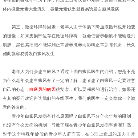
养物质的吸收率有所下降，再加上日常饮食不规律，进而导致老年人
体内微量元素大量流失，微量元素缺乏就容易诱发白癜风发病
第三，微循环障碍因素：老年人由于体质下降血液循环也开始变
的缓慢，如果皮损部位存在微循环障碍，就会使营养物质不能输送到
肌肤，黑色素细胞不能得到正常营养滋养而影响正常新陈代谢，长久
如此就容易诱发白癜风发生
老年人为何会患白癜风？
通过上面白癜风医生的介绍，您是不是
为什么老年会患白癜风有了一定的了解，患者患了白癜风一定要注意
自己的心态，
白癜风的病因
很复杂，所以要积极的进行治疗，如果还
有其的疑问欢迎咨询我们的在线医生，我们的医生一定会给你一个满
意的答复的。
青少年白癜风发病有什么原因吗？
白癜风不分什么年龄的限制，
也没有什么发病的机制，导致了现在青少年白癜风发病率逐渐升高，
对于这个特殊年龄段的青少年人群而言，在心理上造成的压力非常