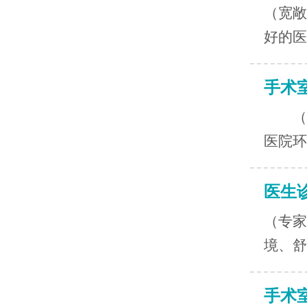
（宽
好的医
手术
（手
医院环
医生
（专
境、舒
手术