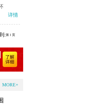
环
详情
到:
MORE+
困