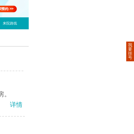
来院路线
我
要
挂
号
房。
详情