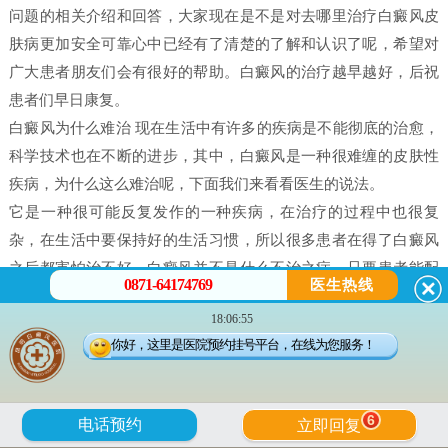
问题的相关介绍和回答，大家现在是不是对去哪里治疗白癜风皮
肤病更加安全可靠心中已经有了清楚的了解和认识了呢，希望对
广大患者朋友们会有很好的帮助。白癜风的治疗越早越好，后祝
患者们早日康复。
白癜风为什么难治 现在生活中有许多的疾病是不能彻底的治愈，
科学技术也在不断的进步，其中，白癜风是一种很难缠的皮肤性
疾病，为什么这么难治呢，下面我们来看看医生的说法。
它是一种很可能反复发作的一种疾病，在治疗的过程中也很复
杂，在生活中要保持好的生活习惯，所以很多患者在得了白癜风
之后都害怕治不好。白癜风并不是什么不治之症，只要患者能配
0871-64174769
医生热线
合，还是可以治好的，只不过就是时间问题，所以很多人就会问
18:06:55
治疗白癜风需要多久。
你好，这里是医院预约挂号平台，在线为您服务！
白癜风是有很多原因造成的，我们在治疗时候一定做好检查，接
受正确的治疗。白癜风的发病原因有很多每个患者在体征方面却
没有什么大的、明显的不一样的。所以，在诊断的时候往往会发
6
电话预约
立即回复
现误诊而导致白癜风医治长期见不到疗效。所以，白癜风一定要