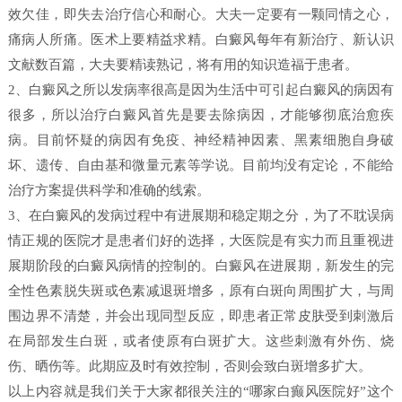
效欠佳，即失去治疗信心和耐心。大夫一定要有一颗同情之心，
痛病人所痛。医术上要精益求精。白癜风每年有新治疗、新认识
文献数百篇，大夫要精读熟记，将有用的知识造福于患者。
2、白癜风之所以发病率很高是因为生活中可引起白癜风的病因有
很多，所以治疗白癜风首先是要去除病因，才能够彻底治愈疾
病。目前怀疑的病因有免疫、神经精神因素、黑素细胞自身破
坏、遗传、自由基和微量元素等学说。目前均没有定论，不能给
治疗方案提供科学和准确的线索。
3、在白癜风的发病过程中有进展期和稳定期之分，为了不耽误病
情正规的医院才是患者们好的选择，大医院是有实力而且重视进
展期阶段的白癜风病情的控制的。白癜风在进展期，新发生的完
全性色素脱失斑或色素减退斑增多，原有白斑向周围扩大，与周
围边界不清楚，并会出现同型反应，即患者正常皮肤受到刺激后
在局部发生白斑，或者使原有白斑扩大。这些刺激有外伤、烧
伤、晒伤等。此期应及时有效控制，否则会致白斑增多扩大。
以上内容就是我们关于大家都很关注的“哪家白癫风医院好”这个