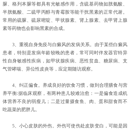
脲、格列本脲等都具有光敏感作用，含硫基药物如胱氨酸、
半胱氨酸、二硫甲丙醇与青霉胺等能干扰黑素的正常代谢。
常用的硫脲、硫尿嘧啶、甲状腺素、肾上腺素、去甲肾上腺
素等药物也会影响黑素的合成。
3、重视自身免疫与白癜风的发病关系。由于某些白癜风
患者，特别是发病年龄较晚的患者，常可同时伴发器官特异
性自身敏感性疾病，如甲状腺疾病、恶性贫血、糖尿病、支
气管哮喘、异位性皮炎等，应定期随访观察。
4、纠正偏食。养成良好的饮食习惯，做到合理膳食与营
养平衡:据临床观察，有两种患儿较难治愈：一是偏食造成机
体营养不良的弱瘦儿；二是过量摄食鱼、肉、蛋和甜食而不
吃蔬菜的肥胖儿。
5、小心皮肤的外伤。外伤可使伤处皮肤变白，可能是因