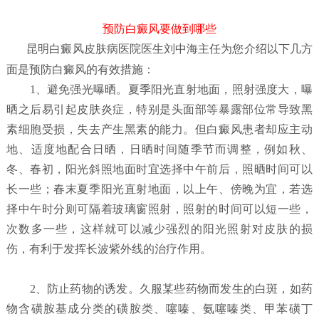
预防白癜风要做到哪些
昆明白癜风皮肤病医院
医生刘中海主任为您介绍以下几方
面是预防白癜风的有效措施：
1、避免强光曝晒。夏季阳光直射地面，照射强度大，曝
晒之后易引起皮肤炎症，特别是头面部等暴露部位常导致黑
素细胞受损，失去产生黑素的能力。但白癜风患者却应主动
地、适度地配合日晒，日晒时间随季节而调整，例如秋、
冬、春初，阳光斜照地面时宜选择中午前后，照晒时间可以
长一些；春末夏季阳光直射地面，以上午、傍晚为宜，若选
择中午时分则可隔着玻璃窗照射，照射的时间可以短一些，
次数多一些，这样就可以减少强烈的阳光照射对皮肤的损
伤，有利于发挥长波紫外线的治疗作用。
2、防止药物的诱发。久服某些药物而发生的白斑，如药
物含磺胺基成分类的磺胺类、噻嗪、氨噻嗪类、甲苯磺丁