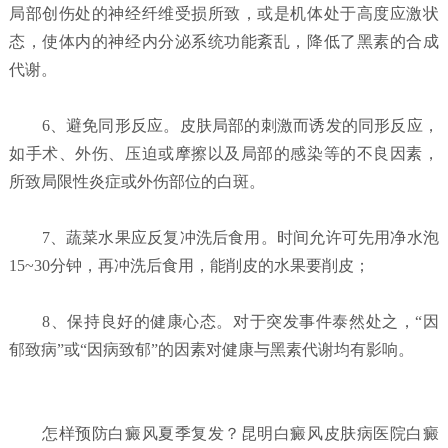
局部创伤处的神经纤维受损所致，或是机体处于高度应激状
态，使体内的神经内分泌系统功能紊乱，降低了黑素的合成
代谢。
6、避免同形反应。皮肤局部的刺激而诱发的同形反应，
如手术、外伤、压迫或摩擦以及局部的感染等的不良因素，
所致局限性炎症或外伤部位的白斑。
7、蔬菜水果应反复冲洗后食用。时间允许可先用净水泡
15~30分钟，再冲洗后食用，能削皮的水果要削皮；
8、保持良好的健康心态。对于突发事件泰然处之，“因
郁致病”或“因病致郁”的因素对健康与黑素代谢均有影响。
怎样预防白癜风夏季复发？
昆明白癜风皮肤病医院白癜