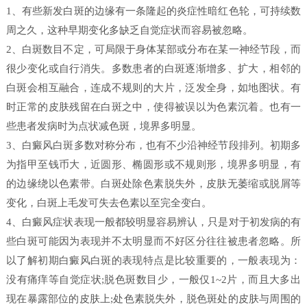
1、有些新发白斑的边缘有一条隆起的炎症性暗红色轮，可持续数
周之久，这种早期变化多缺乏自觉症状而容易被忽略。
2、白斑数目不定，可局限于身体某部或分布在某一神经节段，而
很少变化或自行消失。多数患者的白斑逐渐增多、扩大，相邻的
白斑会相互融合，连成不规则的大片，泛发全身，如地图状。有
时正常的皮肤残留在白斑之中，使得被误以为色素沉着。也有一
些患者发病时为点状减色斑，境界多明显。
3、白癜风白斑多数对称分布，也有不少沿神经节段排列。初期多
为指甲至钱币大，近圆形、椭圆形或不规则形，境界多明显，有
的边缘绕以色素带。白斑处除色素脱失外，皮肤无萎缩或脱屑等
变化，白斑上毛发可失去色素以至完全变白。
4、白癜风症状表现一般都较明显容易辨认，只是对于初发病的有
些白斑可能因为表现并不太明显而不好区分往往被患者忽略。所
以了解初期白癜风白斑的表现特点是比较重要的，一般表现为：
没有痛痒等自觉症状;脱色斑数目少，一般仅1~2片，而且大多出
现在暴露部位的皮肤上;处色素脱失外，脱色斑处的皮肤与周围的