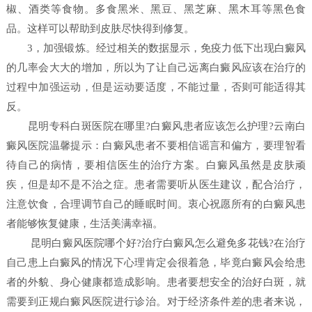
椒、酒类等食物。多食黑米、黑豆、黑芝麻、黑木耳等黑色食
品。这样可以帮助到皮肤尽快得到修复。
3，加强锻炼。经过相关的数据显示，免疫力低下出现白癜风
的几率会大大的增加，所以为了让自己远离白癜风应该在治疗的
过程中加强运动，但是运动要适度，不能过量，否则可能适得其
反。
昆明专科白斑医院在哪里?白癜风患者应该怎么护理?云南白
癜风医院温馨提示：白癜风患者不要相信谣言和偏方，要理智看
待自己的病情，要相信医生的治疗方案。白癜风虽然是皮肤顽
疾，但是却不是不治之症。患者需要听从医生建议，配合治疗，
注意饮食，合理调节自己的睡眠时间。衷心祝愿所有的白癜风患
者能够恢复健康，生活美满幸福。
昆明白癜风医院哪个好?治疗白癜风怎么避免多花钱?在治疗
自己患上白癜风的情况下心理肯定会很着急，毕竟白癜风会给患
者的外貌、身心健康都造成影响。患者要想安全的治好白斑，就
需要到正规白癜风医院进行诊治。对于经济条件差的患者来说，