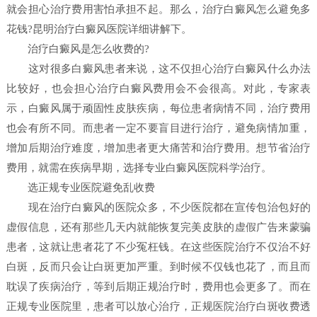
就会担心治疗费用害怕承担不起。那么，治疗白癜风怎么避免多
花钱?昆明治疗白癜风医院详细讲解下。
治疗白癜风是怎么收费的?
这对很多白癜风患者来说，这不仅担心治疗白癜风什么办法
比较好，也会担心治疗白癜风费用会不会很高。对此，专家表
示，白癜风属于顽固性皮肤疾病，每位患者病情不同，治疗费用
也会有所不同。而患者一定不要盲目进行治疗，避免病情加重，
增加后期治疗难度，增加患者更大痛苦和治疗费用。想节省治疗
费用，就需在疾病早期，选择专业白癜风医院科学治疗。
选正规专业医院避免乱收费
现在治疗白癜风的医院众多，不少医院都在宣传包治包好的
虚假信息，还有那些几天内就能恢复完美皮肤的虚假广告来蒙骗
患者，这就让患者花了不少冤枉钱。在这些医院治疗不仅治不好
白斑，反而只会让白斑更加严重。到时候不仅钱也花了，而且而
耽误了疾病治疗，等到后期正规治疗时，费用也会更多了。而在
正规专业医院里，患者可以放心治疗，正规医院治疗白斑收费透