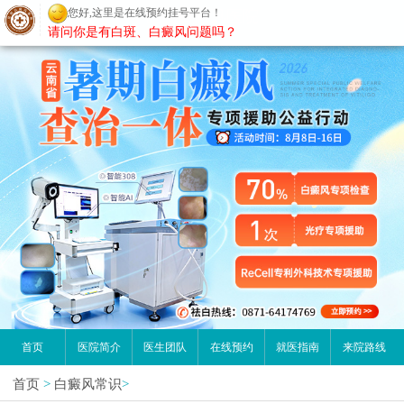
您好,这里是在线预约挂号平台！
昆明白癜风医院
请问你是有白斑、白癜风问题吗？
首页
医院简介
医生团队
在线预约
就医指南
来院路线
首页
>
白癜风常识
>