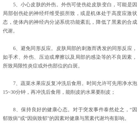
5、小心皮肤的外伤。外伤可使伤处皮肤变白，可能是因
局部创伤处的神经纤维受损所致，或是机体处于高度应激状
态，使体内的神经内分泌系统功能紊乱，降低了黑素的合成
代谢。
6、避免同形反应。皮肤局部的刺激而诱发的同形反应，
如手术、外伤、压迫或摩擦以及局部的感染等的不良因素，
所致局限性炎症或外伤部位的白斑。
7、蔬菜水果应反复冲洗后食用。时间允许可先用净水泡
15~30分钟，再冲洗后食用，能削皮的水果要削皮；
8、保持良好的健康心态。对于突发事件泰然处之，“因
郁致病”或“因病致郁”的因素对健康与黑素代谢均有影响。