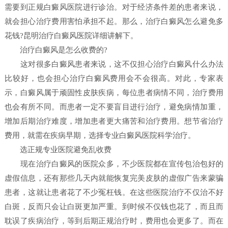
需要到正规白癜风医院进行诊治。对于经济条件差的患者来说，
就会担心治疗费用害怕承担不起。那么，治疗白癜风怎么避免多
花钱?昆明治疗白癜风医院详细讲解下。
治疗白癜风是怎么收费的?
这对很多白癜风患者来说，这不仅担心治疗白癜风什么办法
比较好，也会担心治疗白癜风费用会不会很高。对此，专家表
示，白癜风属于顽固性皮肤疾病，每位患者病情不同，治疗费用
也会有所不同。而患者一定不要盲目进行治疗，避免病情加重，
增加后期治疗难度，增加患者更大痛苦和治疗费用。想节省治疗
费用，就需在疾病早期，选择专业白癜风医院科学治疗。
选正规专业医院避免乱收费
现在治疗白癜风的医院众多，不少医院都在宣传包治包好的
虚假信息，还有那些几天内就能恢复完美皮肤的虚假广告来蒙骗
患者，这就让患者花了不少冤枉钱。在这些医院治疗不仅治不好
白斑，反而只会让白斑更加严重。到时候不仅钱也花了，而且而
耽误了疾病治疗，等到后期正规治疗时，费用也会更多了。而在