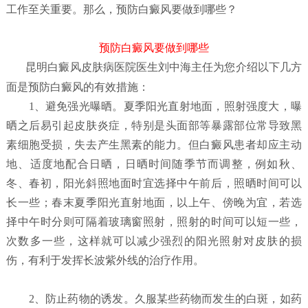
工作至关重要。那么，预防白癜风要做到哪些？
预防白癜风要做到哪些
昆明白癜风皮肤病医院
医生刘中海主任为您介绍以下几方
面是预防白癜风的有效措施：
1、避免强光曝晒。夏季阳光直射地面，照射强度大，曝
晒之后易引起皮肤炎症，特别是头面部等暴露部位常导致黑
素细胞受损，失去产生黑素的能力。但白癜风患者却应主动
地、适度地配合日晒，日晒时间随季节而调整，例如秋、
冬、春初，阳光斜照地面时宜选择中午前后，照晒时间可以
长一些；春末夏季阳光直射地面，以上午、傍晚为宜，若选
择中午时分则可隔着玻璃窗照射，照射的时间可以短一些，
次数多一些，这样就可以减少强烈的阳光照射对皮肤的损
伤，有利于发挥长波紫外线的治疗作用。
2、防止药物的诱发。久服某些药物而发生的白斑，如药