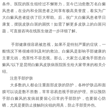
条件。医院的医生组经过不懈努力，至今已治愈数万名白癜
风患者，在业内和全国患者之间享有极高美誉度，着实为广
大白癜风患者提供了巨大帮助。后，祝广大白癜风患者早日
康复，摆脱皮肤白斑的困扰！如需了解更多皮肤上的白斑问
题，可直接咨询在线医生做进一步详细了解。
手部健康很容易被忽视，如果不是特别严重的症状，一
般情况下将很难得到及时的救治。白癜风是影响手部健康的
主要元凶，危害性不容忽视。那么，大家怎么避免手部患白
癜风?以下是昆明白癜风皮肤病医院医生给大家带来的相关介
绍。
注意手部护肤
大多数的人都会注重面部皮肤的防护，各种护肤品和面
膜可以说是数不胜数，常常容易忽视手部的护理。所以预防
手部白癜风的发病就要留心日常的手部防护，也要留心防
晒，尤其是要防止接触到尖锐的用具，防止手部受外伤。