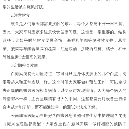
常的生活被白癜风打破。
2.注意饮食
饮食是人们每天都需要接触的东西，每个人都离不开一日三餐。
因此，大家平时应该多注意饮食健康问题。这也是非常重要的。结构
调整，比如平时的饮食要忌辛辣、海鲜和羊肉等刺激性食物，忌韭
菜、菠菜等草酸含量高的蔬菜，注意戒酒，少吃西红柿、橘子，柚子
等维生素C含量高的蔬果。
3.定期检查皮肤
白癜风病初无明显特征，它可能只是身体皮肤上的几个白点，肉
眼看起来和正常皮肤一样。这个时候大家要做好预防工作，可以定期
去正规的白癜风医院检查病情，以便及时发现病情。因为每个病人的
病情都不一样，主要是病情有很大的不同。这些都需要对设备进行综
合测试才能了解，而不能通过单一的测试方法来了解。
云南哪家医院治白斑好？白癜风患者如何在生活中护理呢？
昆明
白癜风医院温馨提醒：大家要重视白癜风疾病，做好相应的预防工