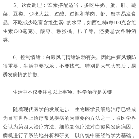
5、饮食调理：荤素搭配适当，多吃牛奶、蛋、肝、蔬
菜、豆类。少吃大蒜、过酸、过辣和羊肉、虾、蟹等易发食
品。不吃或少吃富含维生素C的水果，如西红柿(每100克含维
生素C40毫克)、酸枣、猕猴桃、柿子等。还要忌饮各种酒
类。
6、控制情绪：白癜风与情绪波动有关。因此白癜风预防
很重要，生活中要找乐，不要找气。特别是大气大怒后，易
诱发病情的扩散。
生活中不仅要注意以上事项。科学治疗是关键
随着现代医学的发展进步，生物医学及细胞治疗已经成
为目前世界上治疗常见疾病的为重要的方法之一，被医学界
公认为第四大治疗方法。细胞复色疗法对白癜风发病病因、
病机进行了系统地分析和研究，以传统中医经络学为基础，