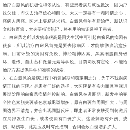
治疗白癜风的积极性和依从性。有些患者病后就医数次，因为疗
效欠佳，即失去治疗信心和耐心。大夫一定要有一颗同情之心，
痛病人所痛。医术上要精益求精。白癜风每年有新治疗、新认识
文献数百篇，大夫要精读熟记，将有用的知识造福于患者。
2、白癜风之所以发病率很高是因为生活中可引起白癜风的病因有
很多，所以治疗白癜风首先是要去除病因，才能够彻底治愈疾
病。目前怀疑的病因有免疫、神经精神因素、黑素细胞自身破
坏、遗传、自由基和微量元素等学说。目前均没有定论，不能给
治疗方案提供科学和准确的线索。
3、在白癜风的发病过程中有进展期和稳定期之分，为了不耽误病
情正规的医院才是患者们好的选择，大医院是有实力而且重视进
展期阶段的白癜风病情的控制的。白癜风在进展期，新发生的完
全性色素脱失斑或色素减退斑增多，原有白斑向周围扩大，与周
围边界不清楚，并会出现同型反应，即患者正常皮肤受到刺激后
在局部发生白斑，或者使原有白斑扩大。这些刺激有外伤、烧
伤、晒伤等。此期应及时有效控制，否则会致白斑增多扩大。