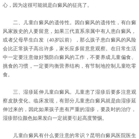
心，因为这很可能就是白癜风的征兆了。
二、儿童白癜风的遗传性。因白癜风的遗传性，有白癜
风家族史的人要留意，如果三代直系亲属中有人患白癜风，
或者父母早生白发（40岁以前），那么孩子患白癜风的风险
会比正常孩子高出许多，家长应多留意意观察。在日常生活
中一定要注意做好预防白癜风的工作，不要养成儿童偏食、
挑食的习惯，一定要均衡营养结构，有节制地控制儿童吃零
食。
三、湿疹延伸儿童白癜风。儿童患了湿疹后要多注意观
察皮肤变化。临床发现，有部分儿童患白癜风就是由湿疹延
伸过来的，因此如果孩子患有严重的湿疹，要及时的治疗，
湿疹部位颜色如果发白一定就要引起高度警惕。
儿童白癜风有什么要注意的常识？昆明白癜风医院
医生