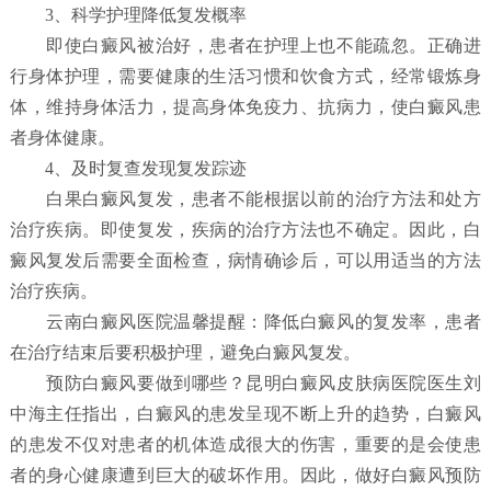
3、科学护理降低复发概率
即使白癜风被治好，患者在护理上也不能疏忽。正确进
行身体护理，需要健康的生活习惯和饮食方式，经常锻炼身
体，维持身体活力，提高身体免疫力、抗病力，使白癜风患
者身体健康。
4、及时复查发现复发踪迹
白果白癜风复发，患者不能根据以前的治疗方法和处方
治疗疾病。即使复发，疾病的治疗方法也不确定。因此，白
癜风复发后需要全面检查，病情确诊后，可以用适当的方法
治疗疾病。
云南白癜风医院温馨提醒：降低白癜风的复发率，患者
在治疗结束后要积极护理，避免白癜风复发。
预防白癜风要做到哪些？
昆明白癜风皮肤病医院
医生刘
中海主任指出，白癜风的患发呈现不断上升的趋势，白癜风
的患发不仅对患者的机体造成很大的伤害，重要的是会使患
者的身心健康遭到巨大的破坏作用。因此，做好白癜风预防