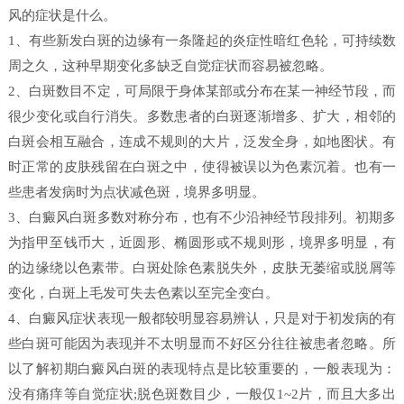
风的症状是什么。
1、有些新发白斑的边缘有一条隆起的炎症性暗红色轮，可持续数
周之久，这种早期变化多缺乏自觉症状而容易被忽略。
2、白斑数目不定，可局限于身体某部或分布在某一神经节段，而
很少变化或自行消失。多数患者的白斑逐渐增多、扩大，相邻的
白斑会相互融合，连成不规则的大片，泛发全身，如地图状。有
时正常的皮肤残留在白斑之中，使得被误以为色素沉着。也有一
些患者发病时为点状减色斑，境界多明显。
3、白癜风白斑多数对称分布，也有不少沿神经节段排列。初期多
为指甲至钱币大，近圆形、椭圆形或不规则形，境界多明显，有
的边缘绕以色素带。白斑处除色素脱失外，皮肤无萎缩或脱屑等
变化，白斑上毛发可失去色素以至完全变白。
4、白癜风症状表现一般都较明显容易辨认，只是对于初发病的有
些白斑可能因为表现并不太明显而不好区分往往被患者忽略。所
以了解初期白癜风白斑的表现特点是比较重要的，一般表现为：
没有痛痒等自觉症状;脱色斑数目少，一般仅1~2片，而且大多出