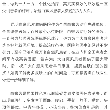
合，做到一人一方、个性化治疗。其真实有效的疗效也一直
受到患者的好评，治愈白癜风患者人数超过3万人次。
昆明白癜风皮肤病医院
作为全国白癜风治疗先进单位，
全国诚信医院，百姓放心示范医院，白癜风治疗好的医院，
一直努力加强医院医德医风建设，努力为广大白癜风患者营
造良好的就医环境，提高治疗条件。医院的医生组经过不懈
努力，至今已治愈数万名白癜风患者，在业内和全国患者之
间享有极高美誉度，着实为广大白癜风患者提供了巨大帮
助。后，祝广大白癜风患者早日康复，摆脱皮肤白斑的困
扰！如需了解更多皮肤上的白斑问题，可直接咨询在线医生
做进一步详细了解。
白癜风是局限性色素代谢障碍导致皮肤黑色素消失，而
出现白斑灶，多发生于面部、腰部、手臂、脖子、嘴角、头
顶等部位。中青年多见，小孩也有，多为偏食引起的。其