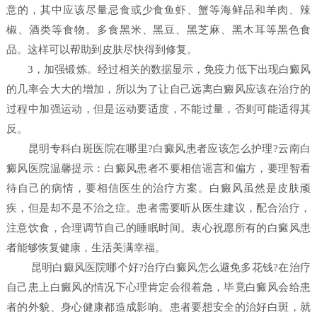
意的，其中应该尽量忌食或少食鱼虾、蟹等海鲜品和羊肉、辣
椒、酒类等食物。多食黑米、黑豆、黑芝麻、黑木耳等黑色食
品。这样可以帮助到皮肤尽快得到修复。
3，加强锻炼。经过相关的数据显示，免疫力低下出现白癜风
的几率会大大的增加，所以为了让自己远离白癜风应该在治疗的
过程中加强运动，但是运动要适度，不能过量，否则可能适得其
反。
昆明专科白斑医院在哪里?白癜风患者应该怎么护理?云南白
癜风医院温馨提示：白癜风患者不要相信谣言和偏方，要理智看
待自己的病情，要相信医生的治疗方案。白癜风虽然是皮肤顽
疾，但是却不是不治之症。患者需要听从医生建议，配合治疗，
注意饮食，合理调节自己的睡眠时间。衷心祝愿所有的白癜风患
者能够恢复健康，生活美满幸福。
昆明白癜风医院哪个好?治疗白癜风怎么避免多花钱?在治疗
自己患上白癜风的情况下心理肯定会很着急，毕竟白癜风会给患
者的外貌、身心健康都造成影响。患者要想安全的治好白斑，就