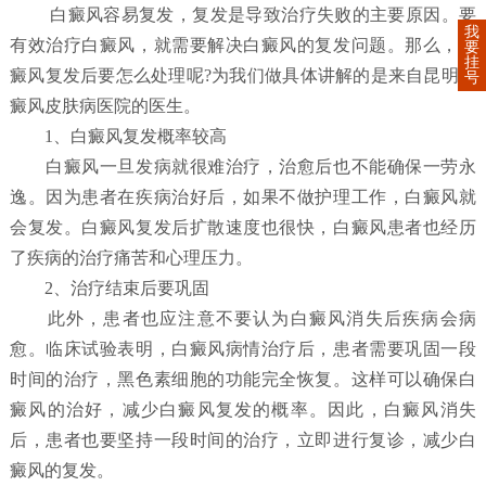
白癜风容易复发，复发是导致治疗失败的主要原因。要
我
有效治疗白癜风，就需要解决白癜风的复发问题。那么，白
要
挂
癜风复发后要怎么处理呢?为我们做具体讲解的是来自昆明白
号
癜风皮肤病医院的医生。
1、白癜风复发概率较高
白癜风一旦发病就很难治疗，治愈后也不能确保一劳永
逸。因为患者在疾病治好后，如果不做护理工作，白癜风就
会复发。白癜风复发后扩散速度也很快，白癜风患者也经历
了疾病的治疗痛苦和心理压力。
2、治疗结束后要巩固
此外，患者也应注意不要认为白癜风消失后疾病会病
愈。临床试验表明，白癜风病情治疗后，患者需要巩固一段
时间的治疗，黑色素细胞的功能完全恢复。这样可以确保白
癜风的治好，减少白癜风复发的概率。因此，白癜风消失
后，患者也要坚持一段时间的治疗，立即进行复诊，减少白
癜风的复发。