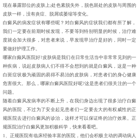
现在暴露部位的皮肤上;处色素脱失外，脱色斑处的皮肤与周围的
皮肤一样，没有炎症、脱屑或萎缩等变化。
白癜风的病发症状有哪些呢？对白癜风的症状我们都有所了解，
我们一定要在前期时候发现，不要等到特别明显的时候，治疗难
度就会加大很多，对患者来说，早发现早治疗是好的，同时一定
要做好护理工作。
哪家白癫风医院好?皮肤病是我们在日常生活当中非常常见到的一
种疾病，说起皮肤病人们不得不会想到的就是白癜风，这是一种
白斑症状极为顽固的易得不易治的皮肤病，对患者们的身心健康
危害很大。那么，哪家白癜风医院好呢?这是患者们很关注的一个
问题。
随着白癜风发病率的不断上升，在我们身边出现了很多治疗白癜
风的医院，不过为了安全起见患者们一定要去大的有权威性的正
规医院去进行白癜风的诊治，这样才可以保证终的治疗效果。正
规医院治疗白癜风更加积极科学，快来看看吧。
1、正规医院有临床经验丰富的医院，他们会积极主动的调动病人