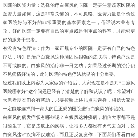
医院的医资力量：选择治疗白癜风的医院一定要注意该家医院的
医资力量如何，这是非常关键的，不可忽略。医资力量是评价这
家医院好与不好的非常重要的基本要素之一，俗话说术业有专
攻，好的医院一定要有自己的重点或是侧重点的科室，才能够更
好的服务于患者。
有没有特色疗法：作为一家正规专业的医院一定要有自己的特色
疗法，特别是治疗白癜风这种顽固性很强的皮肤病，特色疗法是
不可或缺的。白癜风的治疗非一日之功，如果经过长期的治疗仍
不见病情好转的，此时医院的特色疗法就显的十分重要。
经过我们以上内容为大家做的介绍后，大家现在是不是对“白癫风
医院哪家好”这个问题已经有了清楚的了解和认识了呢，希望对广
大患者朋友们会有帮助，只要按照上述几点去选择，相信大家是
一定能够选择到一家大的且正规的医院进行白癜风的诊治的。
白癜风的病发症状有哪些呢？白癜风这种疾病，相信大家都不是
很陌生了，它是皮肤上的疾病，让很多人都没有勇气去面对，这
白癜风这种疾病不仅难治，而且还反复发作，下面我们看看白癜