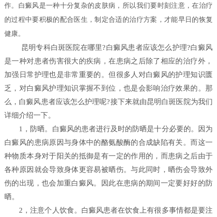
作。白癜风是一种十分复杂的皮肤病，所以我们要时刻注意，在治疗
的过程中要积极的配合医生，制定合适的治疗方案，才能早日的恢复
健康。
昆明专科白斑医院在哪里?白癜风患者应该怎么护理?白癜风
是一种对患者伤害很大的疾病，在患病之后除了相应的治疗外，
加强日常护理也是非常重要的。但很多人对白癜风的护理知识匮
乏，对白癜风护理知识掌握不到位，也是会影响治疗效果的。那
么，白癜风患者应该怎么护理呢?接下来就由昆明白斑医院为我们
详细介绍一下。
1，防晒。白癜风的患者进行及时的防晒是十分必要的。因为
白癜风的患病原因与身体中的酪氨酸酶的合成缺陷有关。而这一
种物质本身对于阳关的抵御是有一定的作用的，而患病之后由于
各种原因就会导致身体更容易被晒伤。与此同时，晒伤会导致外
伤的出现，也会加重白癜风。因此在患病的期间一定要好好的防
晒。
2，注意个人饮食。白癜风患者在饮食上有很多事情都是要注