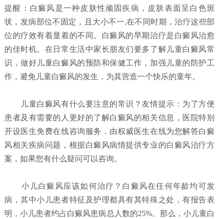
提醒：白癜风是一种皮肤性顽固疾病，皮肤表面呈白色斑
状，发病部位不固定，且大小不一,在不同时期，治疗这些部
位的疗效有着显着的不同。白癜风的早期治疗是白癜风治愈
的佳时机。在日常生活中家长朋友们要多了解儿童白癜风常
识，做好儿童白癜风的预防和保健工作，加强儿童的防护工
作，避免儿童白癜风的发生，为其营造一个快乐的童年。
儿童白癜风有什么要注意的常识？
友情提示：为了方便
患者及有需要的人更好的了解白癜风的相关信息，医院特别
开设医生免费在线咨询服务，由权威医生在线为您解答白癜
风相关疾病问题，根据白癜风病情提供专业的白癜风治疗方
案，如果您有什么疑问可以咨询。
小儿白癜风应该如何治疗？
白癜风在任何年龄均可发
病，其中小儿患者特征及护理都具有其特殊之处，有报告表
明，小儿患者约占白癜风患病总人数的25%。那么，小儿童白