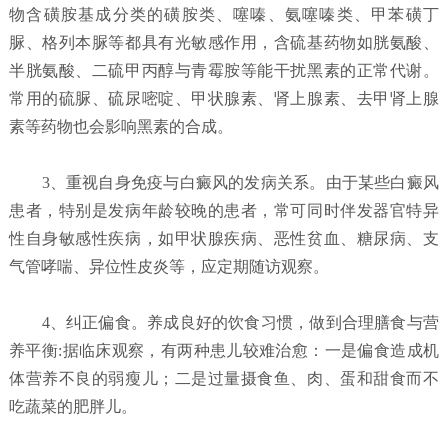
物含磺胺基成分类的磺胺类、噻嗪、氨噻嗪类、甲苯磺丁
脲、格列本脲等都具有光敏感作用，含硫基药物如胱氨酸、
半胱氨酸、二硫甲丙醇与青霉胺等能干扰黑素的正常代谢。
常用的硫脲、硫尿嘧啶、甲状腺素、肾上腺素、去甲肾上腺
素等药物也会影响黑素的合成。
3、重视自身免疫与白癜风的发病关系。由于某些白癜风
患者，特别是发病年龄较晚的患者，常可同时伴发器官特异
性自身敏感性疾病，如甲状腺疾病、恶性贫血、糖尿病、支
气管哮喘、异位性皮炎等，应定期随访观察。
4、纠正偏食。养成良好的饮食习惯，做到合理膳食与营
养平衡:据临床观察，有两种患儿较难治愈：一是偏食造成机
体营养不良的弱瘦儿；二是过量摄食鱼、肉、蛋和甜食而不
吃蔬菜的肥胖儿。