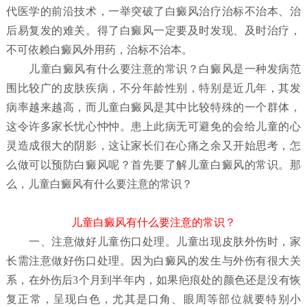
代医学的前沿技术，一举突破了白癜风治疗治标不治本、治
后易复发的难关。得了白癜风一定要及时发现、及时治疗，
不可依赖白癜风外用药，治标不治本。
儿童白癜风有什么要注意的常识？
白癜风是一种发病范
围比较广的皮肤疾病，不分年龄性别，特别是近几年，其发
病率越来越高，而儿童白癜风是其中比较特殊的一个群体，
这令许多家长忧心忡忡。患上此病无可避免的会给儿童的心
灵造成很大的阴影，这让家长们在心痛之余又开始思考，怎
么做可以预防白癜风呢？首先要了解儿童白癜风
的常识。那
么，儿童白癜风有什么要注意的常识？
儿童白癜风有什么要注意的常识？
一、注意做好儿童伤口处理。儿童出现皮肤外伤时，家
长需注意做好伤口处理。因为白癜风的发生与外伤有很大关
系，在外伤后3个月到半年内，如果疤痕处的颜色还是没有恢
复正常，呈现白色，尤其是口角、眼周等部位就要特别小