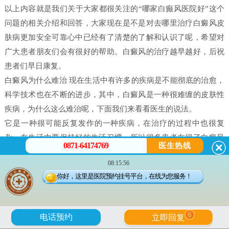
以上内容就是我们关于大家都很关注的“哪家白癫风医院好”这个
问题的相关介绍和回答，大家现在是不是对去哪里治疗白癜风皮
肤病更加安全可靠心中已经有了清楚的了解和认识了呢，希望对
广大患者朋友们会有很好的帮助。白癜风的治疗越早越好，后祝
患者们早日康复。
白癜风为什么难治 现在生活中有许多的疾病是不能彻底的治愈，
科学技术也在不断的进步，其中，白癜风是一种很难缠的皮肤性
疾病，为什么这么难治呢，下面我们来看看医生的说法。
它是一种很可能反复发作的一种疾病，在治疗的过程中也很复
杂，在生活中要保持好的生活习惯，所以很多患者在得了白癜风
0871-64174769
医生热线
之后都害怕治不好。白癜风并不是什么不治之症，只要患者能配
08:15:56
合，还是可以治好的，只不过就是时间问题，所以很多人就会问
你好，这里是医院预约挂号平台，在线为您服务！
治疗白癜风需要多久。
白癜风是有很多原因造成的，我们在治疗时候一定做好检查，接
受正确的治疗。白癜风的发病原因有很多每个患者在体征方面却
6
电话预约
立即回复
没有什么大的、明显的不一样的。所以，在诊断的时候往往会发