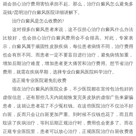
就会担心治疗费用害怕承担不起。那么，治疗白癜风怎么避免多
花钱?昆明治疗白癜风医院详细讲解下。
治疗白癜风是怎么收费的?
这对很多白癜风患者来说，这不仅担心治疗白癜风什么办法
比较好，也会担心治疗白癜风费用会不会很高。对此，专家表
示，白癜风属于顽固性皮肤疾病，每位患者病情不同，治疗费用
也会有所不同。而患者一定不要盲目进行治疗，避免病情加重，
增加后期治疗难度，增加患者更大痛苦和治疗费用。想节省治疗
费用，就需在疾病早期，选择专业白癜风医院科学治疗。
选正规专业医院避免乱收费
现在治疗白癜风的医院众多，不少医院都在宣传包治包好的
虚假信息，还有那些几天内就能恢复完美皮肤的虚假广告来蒙骗
患者，这就让患者花了不少冤枉钱。在这些医院治疗不仅治不好
白斑，反而只会让白斑更加严重。到时候不仅钱也花了，而且而
耽误了疾病治疗，等到后期正规治疗时，费用也会更多了。而在
正规专业医院里，患者可以放心治疗，正规医院治疗白斑收费透