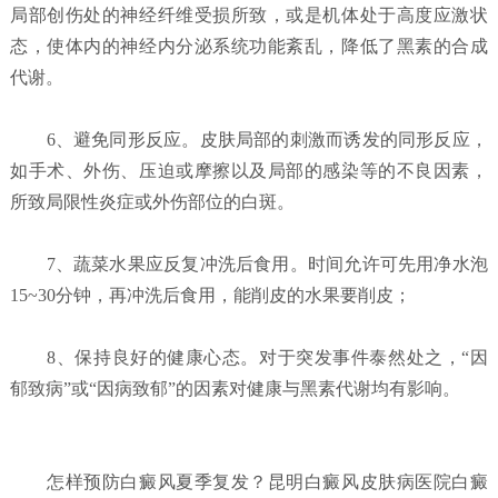
局部创伤处的神经纤维受损所致，或是机体处于高度应激状
态，使体内的神经内分泌系统功能紊乱，降低了黑素的合成
代谢。
6、避免同形反应。皮肤局部的刺激而诱发的同形反应，
如手术、外伤、压迫或摩擦以及局部的感染等的不良因素，
所致局限性炎症或外伤部位的白斑。
7、蔬菜水果应反复冲洗后食用。时间允许可先用净水泡
15~30分钟，再冲洗后食用，能削皮的水果要削皮；
8、保持良好的健康心态。对于突发事件泰然处之，“因
郁致病”或“因病致郁”的因素对健康与黑素代谢均有影响。
怎样预防白癜风夏季复发？
昆明白癜风皮肤病医院白癜