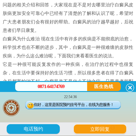
问题的相关介绍和回答，大家现在是不是对去哪里治疗白癜风皮
肤病更加安全可靠心中已经有了清楚的了解和认识了呢，希望对
广大患者朋友们会有很好的帮助。白癜风的治疗越早越好，后祝
患者们早日康复。
白癜风为什么难治 现在生活中有许多的疾病是不能彻底的治愈，
科学技术也在不断的进步，其中，白癜风是一种很难缠的皮肤性
疾病，为什么这么难治呢，下面我们来看看医生的说法。
它是一种很可能反复发作的一种疾病，在治疗的过程中也很复
杂，在生活中要保持好的生活习惯，所以很多患者在得了白癜风
之后都害怕治不好。白癜风并不是什么不治之症，只要患者能配
0871-64174769
医生热线
合，还是可以治好的，只不过就是时间问题，所以很多人就会问
22:54:36
治疗白癜风需要多久。
你好，这里是医院预约挂号平台，在线为您服务！
白癜风是有很多原因造成的，我们在治疗时候一定做好检查，接
受正确的治疗。白癜风的发病原因有很多每个患者在体征方面却
没有什么大的、明显的不一样的。所以，在诊断的时候往往会发
6
电话预约
立即回复
现误诊而导致白癜风医治长期见不到疗效。所以，白癜风一定要