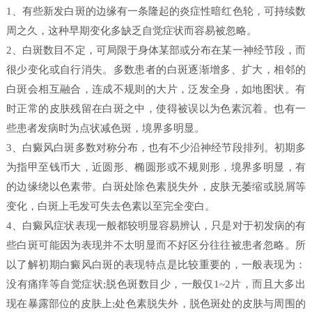
1、有些新发白斑的边缘有一条隆起的炎症性暗红色轮，可持续数
周之久，这种早期变化多缺乏自觉症状而容易被忽略。
2、白斑数目不定，可局限于身体某部或分布在某一神经节段，而
很少变化或自行消失。多数患者的白斑逐渐增多、扩大，相邻的
白斑会相互融合，连成不规则的大片，泛发全身，如地图状。有
时正常的皮肤残留在白斑之中，使得被误以为色素沉着。也有一
些患者发病时为点状减色斑，境界多明显。
3、白癜风白斑多数对称分布，也有不少沿神经节段排列。初期多
为指甲至钱币大，近圆形、椭圆形或不规则形，境界多明显，有
的边缘绕以色素带。白斑处除色素脱失外，皮肤无萎缩或脱屑等
变化，白斑上毛发可失去色素以至完全变白。
4、白癜风症状表现一般都较明显容易辨认，只是对于初发病的有
些白斑可能因为表现并不太明显而不好区分往往被患者忽略。所
以了解初期白癜风白斑的表现特点是比较重要的，一般表现为：
没有痛痒等自觉症状;脱色斑数目少，一般仅1~2片，而且大多出
现在暴露部位的皮肤上;处色素脱失外，脱色斑处的皮肤与周围的