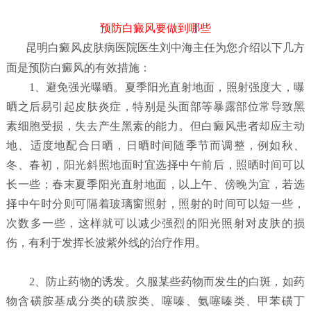
预防白癜风要做到哪些
昆明白癜风皮肤病医院
医生刘中海主任为您介绍以下几方
面是预防白癜风的有效措施：
1、避免强光曝晒。夏季阳光直射地面，照射强度大，曝
晒之后易引起皮肤炎症，特别是头面部等暴露部位常导致黑
素细胞受损，失去产生黑素的能力。但白癜风患者却应主动
地、适度地配合日晒，日晒时间随季节而调整，例如秋、
冬、春初，阳光斜照地面时宜选择中午前后，照晒时间可以
长一些；春末夏季阳光直射地面，以上午、傍晚为宜，若选
择中午时分则可隔着玻璃窗照射，照射的时间可以短一些，
次数多一些，这样就可以减少强烈的阳光照射对皮肤的损
伤，有利于发挥长波紫外线的治疗作用。
2、防止药物的诱发。久服某些药物而发生的白斑，如药
物含磺胺基成分类的磺胺类、噻嗪、氨噻嗪类、甲苯磺丁