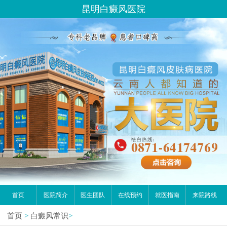
您好,这里是在线预约挂号平台！
昆明白癜风医院
请问你是有白斑、白癜风问题吗？
首页
医院简介
医生团队
在线预约
就医指南
来院路线
首页
>
白癜风常识
>