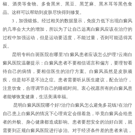
椒、酒类等食物。多食黑米、黑豆、黑芝麻、黑木耳等黑色食
品。这样可以帮助到皮肤尽快得到修复。
3，加强锻炼。经过相关的数据显示，免疫力低下出现白癜风
的几率会大大的增加，所以为了让自己远离白癜风应该在治疗的
过程中加强运动，但是运动要适度，不能过量，否则可能适得其
反。
昆明专科白斑医院在哪里?白癜风患者应该怎么护理?云南白
癜风医院温馨提示：白癜风患者不要相信谣言和偏方，要理智看
待自己的病情，要相信医生的治疗方案。白癜风虽然是皮肤顽
疾，但是却不是不治之症。患者需要听从医生建议，配合治疗，
注意饮食，合理调节自己的睡眠时间。衷心祝愿所有的白癜风患
者能够恢复健康，生活美满幸福。
昆明白癜风医院哪个好?治疗白癜风怎么避免多花钱?在治疗
自己患上白癜风的情况下心理肯定会很着急，毕竟白癜风会给患
者的外貌、身心健康都造成影响。患者要想安全的治好白斑，就
需要到正规白癜风医院进行诊治。对于经济条件差的患者来说，