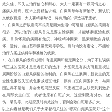
效欠佳，即失去治疗信心和耐心。大夫一定要有一颗同情之心，
痛病人所痛。医术上要精益求精。白癜风每年有新治疗、新认识
文献数百篇，大夫要精读熟记，将有用的知识造福于患者。
2、白癜风之所以发病率很高是因为生活中可引起白癜风的病因有
很多，所以治疗白癜风首先是要去除病因，才能够彻底治愈疾
病。目前怀疑的病因有免疫、神经精神因素、黑素细胞自身破
坏、遗传、自由基和微量元素等学说。目前均没有定论，不能给
治疗方案提供科学和准确的线索。
3、在白癜风的发病过程中有进展期和稳定期之分，为了不耽误病
情正规的医院才是患者们好的选择，大医院是有实力而且重视进
展期阶段的白癜风病情的控制的。白癜风在进展期，新发生的完
全性色素脱失斑或色素减退斑增多，原有白斑向周围扩大，与周
围边界不清楚，并会出现同型反应，即患者正常皮肤受到刺激后
在局部发生白斑，或者使原有白斑扩大。这些刺激有外伤、烧
伤、晒伤等。此期应及时有效控制，否则会致白斑增多扩大。
以上内容就是我们关于大家都很关注的“哪家白癫风医院好”这个