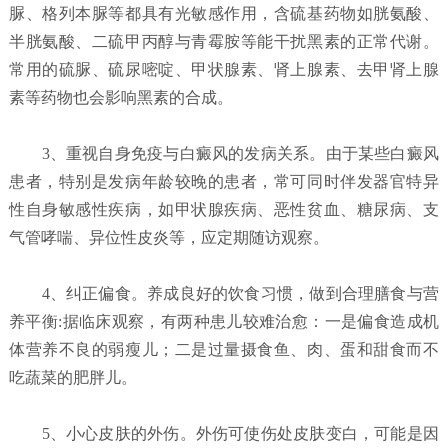
脲、格列本脲等都具有光敏感作用，含硫基药物如胱氨酸、
半胱氨酸、二硫甲丙醇与青霉胺等能干扰黑素的正常代谢。
常用的硫脲、硫尿嘧啶、甲状腺素、肾上腺素、去甲肾上腺
素等药物也会影响黑素的合成。
3、重视自身免疫与白癜风的发病关系。由于某些白癜风
患者，特别是发病年龄较晚的患者，常可同时伴发器官特异
性自身敏感性疾病，如甲状腺疾病、恶性贫血、糖尿病、支
气管哮喘、异位性皮炎等，应定期随访观察。
4、纠正偏食。养成良好的饮食习惯，做到合理膳食与营
养平衡:据临床观察，有两种患儿较难治愈：一是偏食造成机
体营养不良的弱瘦儿；二是过量摄食鱼、肉、蛋和甜食而不
吃蔬菜的肥胖儿。
5、小心皮肤的外伤。外伤可使伤处皮肤变白，可能是因