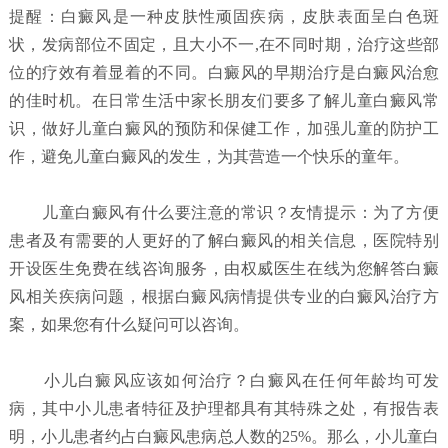
提醒：白癜风是一种皮肤性顽固疾病，皮肤表面呈白色斑
状，发病部位不固定，且大小不一,在不同时期，治疗这些部
位的疗效有着显着的不同。白癜风的早期治疗是白癜风治愈
的佳时机。在日常生活中家长朋友们要多了解儿童白癜风常
识，做好儿童白癜风的预防和保健工作，加强儿童的防护工
作，避免儿童白癜风的发生，为其营造一个快乐的童年。
儿童白癜风有什么要注意的常识？
友情提示：为了方便
患者及有需要的人更好的了解白癜风的相关信息，医院特别
开设医生免费在线咨询服务，由权威医生在线为您解答白癜
风相关疾病问题，根据白癜风病情提供专业的白癜风治疗方
案，如果您有什么疑问可以咨询。
小儿白癜风应该如何治疗？
白癜风在任何年龄均可发
病，其中小儿患者特征及护理都具有其特殊之处，有报告表
明，小儿患者约占白癜风患病总人数的25%。那么，小儿童白