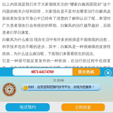
以上内容就是我们关于大家都很关注的“哪家白癫风医院好”这个
问题的相关介绍和回答，大家现在是不是对去哪里治疗白癜风皮
肤病更加安全可靠心中已经有了清楚的了解和认识了呢，希望对
广大患者朋友们会有很好的帮助。白癜风的治疗越早越好，后祝
患者们早日康复。
白癜风为什么难治 现在生活中有许多的疾病是不能彻底的治愈，
科学技术也在不断的进步，其中，白癜风是一种很难缠的皮肤性
疾病，为什么这么难治呢，下面我们来看看医生的说法。
它是一种很可能反复发作的一种疾病，在治疗的过程中也很复
杂，在生活中要保持好的生活习惯，所以很多患者在得了白癜风
0871-64174769
医生热线
之后都害怕治不好。白癜风并不是什么不治之症，只要患者能配
21:20:06
合，还是可以治好的，只不过就是时间问题，所以很多人就会问
你好，这里是医院预约挂号平台，在线为您服务！
治疗白癜风需要多久。
白癜风是有很多原因造成的，我们在治疗时候一定做好检查，接
受正确的治疗。白癜风的发病原因有很多每个患者在体征方面却
6
电话预约
立即回复
没有什么大的、明显的不一样的。所以，在诊断的时候往往会发