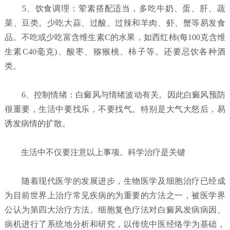
5、饮食调理：荤素搭配适当，多吃牛奶、蛋、肝、蔬
菜、豆类。少吃大蒜、过酸、过辣和羊肉、虾、蟹等易发食
品。不吃或少吃富含维生素C的水果，如西红柿(每100克含维
生素C40毫克)、酸枣、猕猴桃、柿子等。还要忌饮各种酒
类。
6、控制情绪：白癜风与情绪波动有关。因此白癜风预防
很重要，生活中要找乐，不要找气。特别是大气大怒后，易
诱发病情的扩散。
生活中不仅要注意以上事项。科学治疗是关键
随着现代医学的发展进步，生物医学及细胞治疗已经成
为目前世界上治疗常见疾病的为重要的方法之一，被医学界
公认为第四大治疗方法。细胞复色疗法对白癜风发病病因、
病机进行了系统地分析和研究，以传统中医经络学为基础，