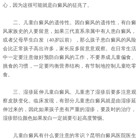
心，因为这很可能就是白癜风的征兆了。
二、儿童白癜风的遗传性。因白癜风的遗传性，有白癜
风家族史的人要留意，如果三代直系亲属中有人患白癜风，
或者父母早生白发（40岁以前），那么孩子患白癜风的风险
会比正常孩子高出许多，家长应多留意意观察。在日常生活
中一定要注意做好预防白癜风的工作，不要养成儿童偏食、
挑食的习惯，一定要均衡营养结构，有节制地控制儿童吃零
食。
三、湿疹延伸儿童白癜风。儿童患了湿疹后要多注意观
察皮肤变化。临床发现，有部分儿童患白癜风就是由湿疹延
伸过来的，因此如果孩子患有严重的湿疹，要及时的治疗，
湿疹部位颜色如果发白一定就要引起高度警惕。
儿童白癜风有什么要注意的常识？昆明白癜风医院
医生