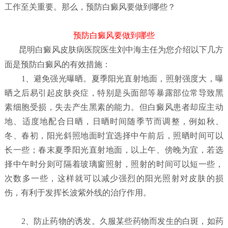
工作至关重要。那么，预防白癜风要做到哪些？
预防白癜风要做到哪些
昆明白癜风皮肤病医院
医生刘中海主任为您介绍以下几方
面是预防白癜风的有效措施：
1、避免强光曝晒。夏季阳光直射地面，照射强度大，曝
晒之后易引起皮肤炎症，特别是头面部等暴露部位常导致黑
素细胞受损，失去产生黑素的能力。但白癜风患者却应主动
地、适度地配合日晒，日晒时间随季节而调整，例如秋、
冬、春初，阳光斜照地面时宜选择中午前后，照晒时间可以
长一些；春末夏季阳光直射地面，以上午、傍晚为宜，若选
择中午时分则可隔着玻璃窗照射，照射的时间可以短一些，
次数多一些，这样就可以减少强烈的阳光照射对皮肤的损
伤，有利于发挥长波紫外线的治疗作用。
2、防止药物的诱发。久服某些药物而发生的白斑，如药