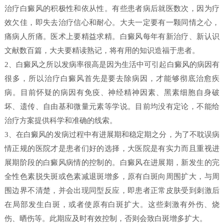
治疗白癜风的积极性和依从性。有些患者病后就医数次，因为疗
效欠佳，即失去治疗信心和耐心。大夫一定要有一颗同情之心，
痛病人所痛。医术上要精益求精。白癜风每年有新治疗、新认识
文献数百篇，大夫要精读熟记，将有用的知识造福于患者。
2、白癜风之所以发病率很高是因为生活中可引起白癜风的病因有
很多，所以治疗白癜风首先是要去除病因，才能够彻底治愈疾
病。目前怀疑的病因有免疫、神经精神因素、黑素细胞自身破
坏、遗传、自由基和微量元素等学说。目前均没有定论，不能给
治疗方案提供科学和准确的线索。
3、在白癜风的发病过程中有进展期和稳定期之分，为了不耽误病
情正规的医院才是患者们好的选择，大医院是有实力而且重视进
展期阶段的白癜风病情的控制的。白癜风在进展期，新发生的完
全性色素脱失斑或色素减退斑增多，原有白斑向周围扩大，与周
围边界不清楚，并会出现同型反应，即患者正常皮肤受到刺激后
在局部发生白斑，或者使原有白斑扩大。这些刺激有外伤、烧
伤、晒伤等。此期应及时有效控制，否则会致白斑增多扩大。