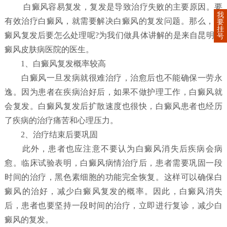
白癜风容易复发，复发是导致治疗失败的主要原因。要
我
有效治疗白癜风，就需要解决白癜风的复发问题。那么，白
要
挂
癜风复发后要怎么处理呢?为我们做具体讲解的是来自昆明白
号
癜风皮肤病医院的医生。
1、白癜风复发概率较高
白癜风一旦发病就很难治疗，治愈后也不能确保一劳永
逸。因为患者在疾病治好后，如果不做护理工作，白癜风就
会复发。白癜风复发后扩散速度也很快，白癜风患者也经历
了疾病的治疗痛苦和心理压力。
2、治疗结束后要巩固
此外，患者也应注意不要认为白癜风消失后疾病会病
愈。临床试验表明，白癜风病情治疗后，患者需要巩固一段
时间的治疗，黑色素细胞的功能完全恢复。这样可以确保白
癜风的治好，减少白癜风复发的概率。因此，白癜风消失
后，患者也要坚持一段时间的治疗，立即进行复诊，减少白
癜风的复发。