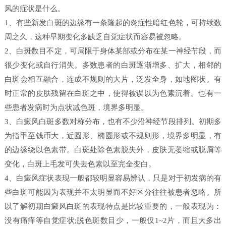
风的症状是什么。
1、有些新发白斑的边缘有一条隆起的炎症性暗红色轮，可持续数
周之久，这种早期变化多缺乏自觉症状而容易被忽略。
2、白斑数目不定，可局限于身体某部或分布在某一神经节段，而
很少变化或自行消失。多数患者的白斑逐渐增多、扩大，相邻的
白斑会相互融合，连成不规则的大片，泛发全身，如地图状。有
时正常的皮肤残留在白斑之中，使得被误以为色素沉着。也有一
些患者发病时为点状减色斑，境界多明显。
3、白癜风白斑多数对称分布，也有不少沿神经节段排列。初期多
为指甲至钱币大，近圆形、椭圆形或不规则形，境界多明显，有
的边缘绕以色素带。白斑处除色素脱失外，皮肤无萎缩或脱屑等
变化，白斑上毛发可失去色素以至完全变白。
4、白癜风症状表现一般都较明显容易辨认，只是对于初发病的有
些白斑可能因为表现并不太明显而不好区分往往被患者忽略。所
以了解初期白癜风白斑的表现特点是比较重要的，一般表现为：
没有痛痒等自觉症状;脱色斑数目少，一般仅1~2片，而且大多出