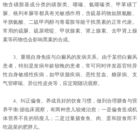
物含磺胺基成分类的磺胺类、噻嗪、氨噻嗪类、甲苯磺丁
脲、格列本脲等都具有光敏感作用，含硫基药物如胱氨酸、
半胱氨酸、二硫甲丙醇与青霉胺等能干扰黑素的正常代谢。
常用的硫脲、硫尿嘧啶、甲状腺素、肾上腺素、去甲肾上腺
素等药物也会影响黑素的合成。
3、重视自身免疫与白癜风的发病关系。由于某些白癜风
患者，特别是发病年龄较晚的患者，常可同时伴发器官特异
性自身敏感性疾病，如甲状腺疾病、恶性贫血、糖尿病、支
气管哮喘、异位性皮炎等，应定期随访观察。
4、纠正偏食。养成良好的饮食习惯，做到合理膳食与营
养平衡:据临床观察，有两种患儿较难治愈：一是偏食造成机
体营养不良的弱瘦儿；二是过量摄食鱼、肉、蛋和甜食而不
吃蔬菜的肥胖儿。