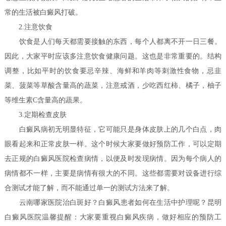
常的生活被白癜风打破。
2.注意饮食
饮食是人们每天都需要接触的东西，每个人都离不开一日三餐。
因此，大家平时应该多注意饮食健康问题。这也是非常重要的。结构
调整，比如平时的饮食要忌辛辣、海鲜和羊肉等刺激性食物，忌韭
菜、菠菜等草酸含量高的蔬菜，注意戒酒，少吃西红柿、橘子，柚子
等维生素C含量高的蔬果。
3.定期检查皮肤
白癜风病初无明显特征，它可能只是身体皮肤上的几个白点，肉
眼看起来和正常皮肤一样。这个时候大家要做好预防工作，可以定期
去正规的白癜风医院检查病情，以便及时发现病情。因为每个病人的
病情都不一样，主要是病情有很大的不同。这些都需要对设备进行综
合测试才能了解，而不能通过单一的测试方法来了解。
云南哪家医院治白斑好？白癜风患者如何在生活中护理呢？
昆明
白癜风医院温馨提醒：大家要重视白癜风疾病，做好相应的预防工