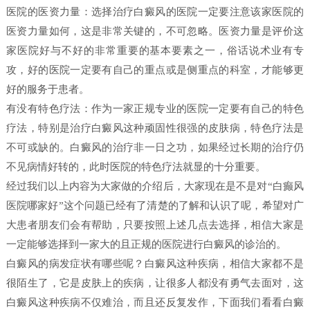
医院的医资力量：选择治疗白癜风的医院一定要注意该家医院的
医资力量如何，这是非常关键的，不可忽略。医资力量是评价这
家医院好与不好的非常重要的基本要素之一，俗话说术业有专
攻，好的医院一定要有自己的重点或是侧重点的科室，才能够更
好的服务于患者。
有没有特色疗法：作为一家正规专业的医院一定要有自己的特色
疗法，特别是治疗白癜风这种顽固性很强的皮肤病，特色疗法是
不可或缺的。白癜风的治疗非一日之功，如果经过长期的治疗仍
不见病情好转的，此时医院的特色疗法就显的十分重要。
经过我们以上内容为大家做的介绍后，大家现在是不是对“白癫风
医院哪家好”这个问题已经有了清楚的了解和认识了呢，希望对广
大患者朋友们会有帮助，只要按照上述几点去选择，相信大家是
一定能够选择到一家大的且正规的医院进行白癜风的诊治的。
白癜风的病发症状有哪些呢？白癜风这种疾病，相信大家都不是
很陌生了，它是皮肤上的疾病，让很多人都没有勇气去面对，这
白癜风这种疾病不仅难治，而且还反复发作，下面我们看看白癜