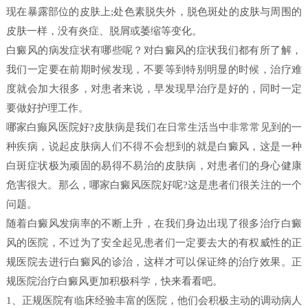
现在暴露部位的皮肤上;处色素脱失外，脱色斑处的皮肤与周围的
皮肤一样，没有炎症、脱屑或萎缩等变化。
白癜风的病发症状有哪些呢？对白癜风的症状我们都有所了解，
我们一定要在前期时候发现，不要等到特别明显的时候，治疗难
度就会加大很多，对患者来说，早发现早治疗是好的，同时一定
要做好护理工作。
哪家白癫风医院好?皮肤病是我们在日常生活当中非常常见到的一
种疾病，说起皮肤病人们不得不会想到的就是白癜风，这是一种
白斑症状极为顽固的易得不易治的皮肤病，对患者们的身心健康
危害很大。那么，哪家白癜风医院好呢?这是患者们很关注的一个
问题。
随着白癜风发病率的不断上升，在我们身边出现了很多治疗白癜
风的医院，不过为了安全起见患者们一定要去大的有权威性的正
规医院去进行白癜风的诊治，这样才可以保证终的治疗效果。正
规医院治疗白癜风更加积极科学，快来看看吧。
1、正规医院有临床经验丰富的医院，他们会积极主动的调动病人