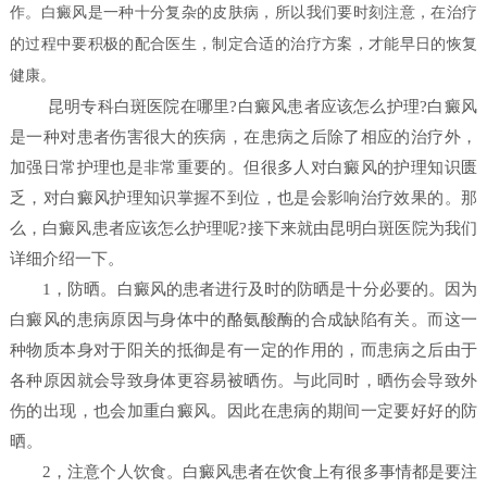
作。白癜风是一种十分复杂的皮肤病，所以我们要时刻注意，在治疗
的过程中要积极的配合医生，制定合适的治疗方案，才能早日的恢复
健康。
昆明专科白斑医院在哪里?白癜风患者应该怎么护理?白癜风
是一种对患者伤害很大的疾病，在患病之后除了相应的治疗外，
加强日常护理也是非常重要的。但很多人对白癜风的护理知识匮
乏，对白癜风护理知识掌握不到位，也是会影响治疗效果的。那
么，白癜风患者应该怎么护理呢?接下来就由昆明白斑医院为我们
详细介绍一下。
1，防晒。白癜风的患者进行及时的防晒是十分必要的。因为
白癜风的患病原因与身体中的酪氨酸酶的合成缺陷有关。而这一
种物质本身对于阳关的抵御是有一定的作用的，而患病之后由于
各种原因就会导致身体更容易被晒伤。与此同时，晒伤会导致外
伤的出现，也会加重白癜风。因此在患病的期间一定要好好的防
晒。
2，注意个人饮食。白癜风患者在饮食上有很多事情都是要注