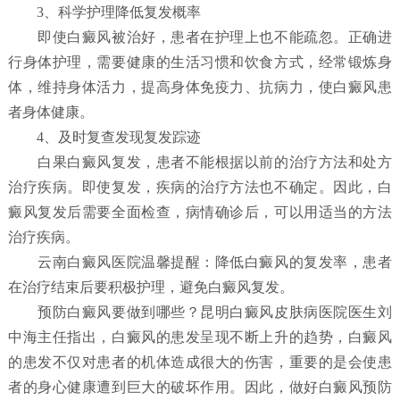
3、科学护理降低复发概率
即使白癜风被治好，患者在护理上也不能疏忽。正确进
行身体护理，需要健康的生活习惯和饮食方式，经常锻炼身
体，维持身体活力，提高身体免疫力、抗病力，使白癜风患
者身体健康。
4、及时复查发现复发踪迹
白果白癜风复发，患者不能根据以前的治疗方法和处方
治疗疾病。即使复发，疾病的治疗方法也不确定。因此，白
癜风复发后需要全面检查，病情确诊后，可以用适当的方法
治疗疾病。
云南白癜风医院温馨提醒：降低白癜风的复发率，患者
在治疗结束后要积极护理，避免白癜风复发。
预防白癜风要做到哪些？
昆明白癜风皮肤病医院
医生刘
中海主任指出，白癜风的患发呈现不断上升的趋势，白癜风
的患发不仅对患者的机体造成很大的伤害，重要的是会使患
者的身心健康遭到巨大的破坏作用。因此，做好白癜风预防