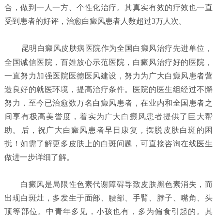
合，做到一人一方、个性化治疗。其真实有效的疗效也一直
受到患者的好评，治愈白癜风患者人数超过3万人次。
昆明白癜风皮肤病医院
作为全国白癜风治疗先进单位，
全国诚信医院，百姓放心示范医院，白癜风治疗好的医院，
一直努力加强医院医德医风建设，努力为广大白癜风患者营
造良好的就医环境，提高治疗条件。医院的医生组经过不懈
努力，至今已治愈数万名白癜风患者，在业内和全国患者之
间享有极高美誉度，着实为广大白癜风患者提供了巨大帮
助。后，祝广大白癜风患者早日康复，摆脱皮肤白斑的困
扰！如需了解更多皮肤上的白斑问题，可直接咨询在线医生
做进一步详细了解。
白癜风是局限性色素代谢障碍导致皮肤黑色素消失，而
出现白斑灶，多发生于面部、腰部、手臂、脖子、嘴角、头
顶等部位。中青年多见，小孩也有，多为偏食引起的。其