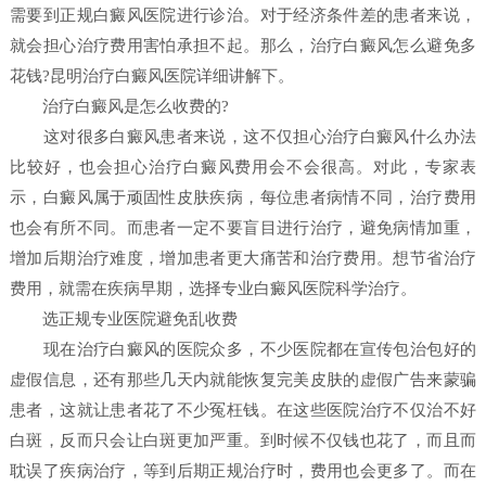
需要到正规白癜风医院进行诊治。对于经济条件差的患者来说，
就会担心治疗费用害怕承担不起。那么，治疗白癜风怎么避免多
花钱?昆明治疗白癜风医院详细讲解下。
治疗白癜风是怎么收费的?
这对很多白癜风患者来说，这不仅担心治疗白癜风什么办法
比较好，也会担心治疗白癜风费用会不会很高。对此，专家表
示，白癜风属于顽固性皮肤疾病，每位患者病情不同，治疗费用
也会有所不同。而患者一定不要盲目进行治疗，避免病情加重，
增加后期治疗难度，增加患者更大痛苦和治疗费用。想节省治疗
费用，就需在疾病早期，选择专业白癜风医院科学治疗。
选正规专业医院避免乱收费
现在治疗白癜风的医院众多，不少医院都在宣传包治包好的
虚假信息，还有那些几天内就能恢复完美皮肤的虚假广告来蒙骗
患者，这就让患者花了不少冤枉钱。在这些医院治疗不仅治不好
白斑，反而只会让白斑更加严重。到时候不仅钱也花了，而且而
耽误了疾病治疗，等到后期正规治疗时，费用也会更多了。而在