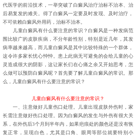
代医学的前沿技术，一举突破了白癜风治疗治标不治本、治
后易复发的难关。得了白癜风一定要及时发现、及时治疗，
不可依赖白癜风外用药，治标不治本。
儿童白癜风有什么要注意的常识？
白癜风是一种发病范
围比较广的皮肤疾病，不分年龄性别，特别是近几年，其发
病率越来越高，而儿童白癜风是其中比较特殊的一个群体，
这令许多家长忧心忡忡。患上此病无可避免的会给儿童的心
灵造成很大的阴影，这让家长们在心痛之余又开始思考，怎
么做可以预防白癜风呢？首先要了解儿童白癜风
的常识。那
么，儿童白癜风有什么要注意的常识？
儿童白癜风有什么要注意的常识？
一、注意做好儿童伤口处理。儿童出现皮肤外伤时，家
长需注意做好伤口处理。因为白癜风的发生与外伤有很大关
系，在外伤后3个月到半年内，如果疤痕处的颜色还是没有恢
复正常，呈现白色，尤其是口角、眼周等部位就要特别小