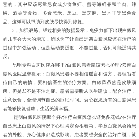
意的，其中应该尽量忌食或少食鱼虾、蟹等海鲜品和羊肉、辣
椒、酒类等食物。多食黑米、黑豆、黑芝麻、黑木耳等黑色食
品。这样可以帮助到皮肤尽快得到修复。
3，加强锻炼。经过相关的数据显示，免疫力低下出现白癜风
的几率会大大的增加，所以为了让自己远离白癜风应该在治疗的
过程中加强运动，但是运动要适度，不能过量，否则可能适得其
反。
昆明专科白斑医院在哪里?白癜风患者应该怎么护理?云南白
癜风医院温馨提示：白癜风患者不要相信谣言和偏方，要理智看
待自己的病情，要相信医生的治疗方案。白癜风虽然是皮肤顽
疾，但是却不是不治之症。患者需要听从医生建议，配合治疗，
注意饮食，合理调节自己的睡眠时间。衷心祝愿所有的白癜风患
者能够恢复健康，生活美满幸福。
昆明白癜风医院哪个好?治疗白癜风怎么避免多花钱?在治疗
自己患上白癜风的情况下心理肯定会很着急，毕竟白癜风会给患
者的外貌、身心健康都造成影响。患者要想安全的治好白斑，就