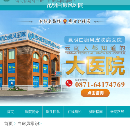
您好,这里是在线预约挂号平台！
昆明白癜风医院
请问你是有白斑、白癜风问题吗？
首页
医院简介
医生团队
在线预约
就医指南
来院路线
首页
>
白癜风常识
>