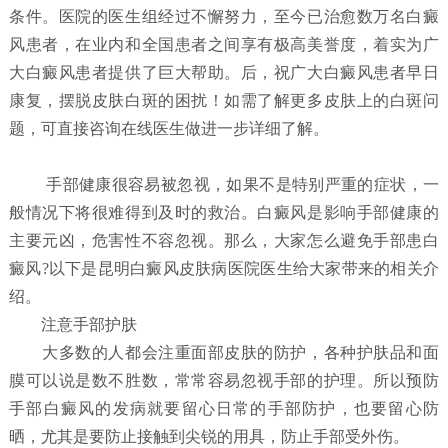
条件。医院的医生组经过不懈努力，至今已治愈数万名白癜
风患者，在业内和全国患者之间享有极高美誉度，着实为广
大白癜风患者提供了巨大帮助。后，祝广大白癜风患者早日
康复，摆脱皮肤白斑的困扰！如需了解更多皮肤上的白斑问
题，可直接咨询在线医生做进一步详细了解。
手部健康很容易被忽视，如果不是特别严重的症状，一
般情况下将很难得到及时的救治。白癜风是影响手部健康的
主要元凶，危害性不容忽视。那么，大家怎么避免手部患白
癜风?以下是昆明白癜风皮肤病医院医生给大家带来的相关介
绍。
注意手部护肤
大多数的人都会注重面部皮肤的防护，各种护肤品和面
膜可以说是数不胜数，常常容易忽视手部的护理。所以预防
手部白癜风的发病就要留心日常的手部防护，也要留心防
晒，尤其是要防止接触到尖锐的用具，防止手部受外伤。