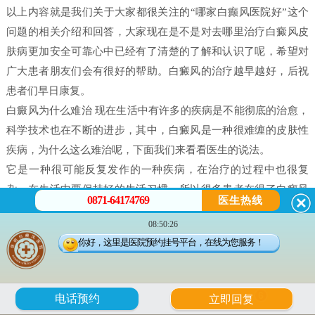
以上内容就是我们关于大家都很关注的“哪家白癫风医院好”这个
问题的相关介绍和回答，大家现在是不是对去哪里治疗白癜风皮
肤病更加安全可靠心中已经有了清楚的了解和认识了呢，希望对
广大患者朋友们会有很好的帮助。白癜风的治疗越早越好，后祝
患者们早日康复。
白癜风为什么难治 现在生活中有许多的疾病是不能彻底的治愈，
科学技术也在不断的进步，其中，白癜风是一种很难缠的皮肤性
疾病，为什么这么难治呢，下面我们来看看医生的说法。
它是一种很可能反复发作的一种疾病，在治疗的过程中也很复
杂，在生活中要保持好的生活习惯，所以很多患者在得了白癜风
0871-64174769
医生热线
之后都害怕治不好。白癜风并不是什么不治之症，只要患者能配
08:50:26
合，还是可以治好的，只不过就是时间问题，所以很多人就会问
你好，这里是医院预约挂号平台，在线为您服务！
治疗白癜风需要多久。
白癜风是有很多原因造成的，我们在治疗时候一定做好检查，接
受正确的治疗。白癜风的发病原因有很多每个患者在体征方面却
6
电话预约
立即回复
没有什么大的、明显的不一样的。所以，在诊断的时候往往会发