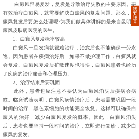
白癜风容易复发，复发是导致治疗失败的主要原因。要
我
有效治疗白癜风，就需要解决白癜风的复发问题。那么，白
要
挂
癜风复发后要怎么处理呢?为我们做具体讲解的是来自昆明白
号
癜风皮肤病医院的医生。
1、白癜风复发概率较高
白癜风一旦发病就很难治疗，治愈后也不能确保一劳永
逸。因为患者在疾病治好后，如果不做护理工作，白癜风就
会复发。白癜风复发后扩散速度也很快，白癜风患者也经历
了疾病的治疗痛苦和心理压力。
2、治疗结束后要巩固
此外，患者也应注意不要认为白癜风消失后疾病会病
愈。临床试验表明，白癜风病情治疗后，患者需要巩固一段
时间的治疗，黑色素细胞的功能完全恢复。这样可以确保白
癜风的治好，减少白癜风复发的概率。因此，白癜风消失
后，患者也要坚持一段时间的治疗，立即进行复诊，减少白
癜风的复发。