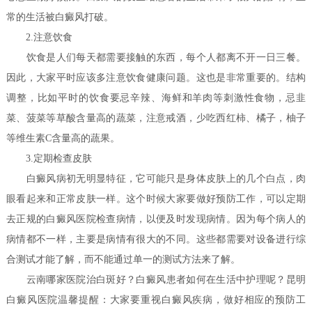
常的生活被白癜风打破。
2.注意饮食
饮食是人们每天都需要接触的东西，每个人都离不开一日三餐。
因此，大家平时应该多注意饮食健康问题。这也是非常重要的。结构
调整，比如平时的饮食要忌辛辣、海鲜和羊肉等刺激性食物，忌韭
菜、菠菜等草酸含量高的蔬菜，注意戒酒，少吃西红柿、橘子，柚子
等维生素C含量高的蔬果。
3.定期检查皮肤
白癜风病初无明显特征，它可能只是身体皮肤上的几个白点，肉
眼看起来和正常皮肤一样。这个时候大家要做好预防工作，可以定期
去正规的白癜风医院检查病情，以便及时发现病情。因为每个病人的
病情都不一样，主要是病情有很大的不同。这些都需要对设备进行综
合测试才能了解，而不能通过单一的测试方法来了解。
云南哪家医院治白斑好？白癜风患者如何在生活中护理呢？
昆明
白癜风医院温馨提醒：大家要重视白癜风疾病，做好相应的预防工