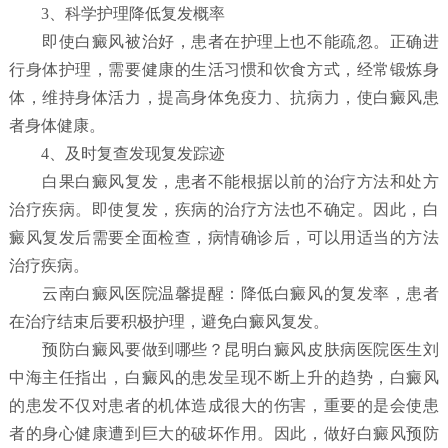
3、科学护理降低复发概率
即使白癜风被治好，患者在护理上也不能疏忽。正确进
行身体护理，需要健康的生活习惯和饮食方式，经常锻炼身
体，维持身体活力，提高身体免疫力、抗病力，使白癜风患
者身体健康。
4、及时复查发现复发踪迹
白果白癜风复发，患者不能根据以前的治疗方法和处方
治疗疾病。即使复发，疾病的治疗方法也不确定。因此，白
癜风复发后需要全面检查，病情确诊后，可以用适当的方法
治疗疾病。
云南白癜风医院温馨提醒：降低白癜风的复发率，患者
在治疗结束后要积极护理，避免白癜风复发。
预防白癜风要做到哪些？
昆明白癜风皮肤病医院
医生刘
中海主任指出，白癜风的患发呈现不断上升的趋势，白癜风
的患发不仅对患者的机体造成很大的伤害，重要的是会使患
者的身心健康遭到巨大的破坏作用。因此，做好白癜风预防