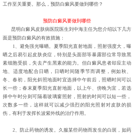
工作至关重要。那么，预防白癜风要做到哪些？
预防白癜风要做到哪些
昆明白癜风皮肤病医院
医生刘中海主任为您介绍以下几方
面是预防白癜风的有效措施：
1、避免强光曝晒。夏季阳光直射地面，照射强度大，曝
晒之后易引起皮肤炎症，特别是头面部等暴露部位常导致黑
素细胞受损，失去产生黑素的能力。但白癜风患者却应主动
地、适度地配合日晒，日晒时间随季节而调整，例如秋、
冬、春初，阳光斜照地面时宜选择中午前后，照晒时间可以
长一些；春末夏季阳光直射地面，以上午、傍晚为宜，若选
择中午时分则可隔着玻璃窗照射，照射的时间可以短一些，
次数多一些，这样就可以减少强烈的阳光照射对皮肤的损
伤，有利于发挥长波紫外线的治疗作用。
2、防止药物的诱发。久服某些药物而发生的白斑，如药