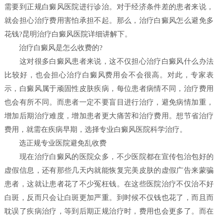
需要到正规白癜风医院进行诊治。对于经济条件差的患者来说，
就会担心治疗费用害怕承担不起。那么，治疗白癜风怎么避免多
花钱?昆明治疗白癜风医院详细讲解下。
治疗白癜风是怎么收费的?
这对很多白癜风患者来说，这不仅担心治疗白癜风什么办法
比较好，也会担心治疗白癜风费用会不会很高。对此，专家表
示，白癜风属于顽固性皮肤疾病，每位患者病情不同，治疗费用
也会有所不同。而患者一定不要盲目进行治疗，避免病情加重，
增加后期治疗难度，增加患者更大痛苦和治疗费用。想节省治疗
费用，就需在疾病早期，选择专业白癜风医院科学治疗。
选正规专业医院避免乱收费
现在治疗白癜风的医院众多，不少医院都在宣传包治包好的
虚假信息，还有那些几天内就能恢复完美皮肤的虚假广告来蒙骗
患者，这就让患者花了不少冤枉钱。在这些医院治疗不仅治不好
白斑，反而只会让白斑更加严重。到时候不仅钱也花了，而且而
耽误了疾病治疗，等到后期正规治疗时，费用也会更多了。而在