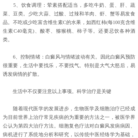
5、饮食调理：荤素搭配适当，多吃牛奶、蛋、肝、蔬
菜、豆类。少吃大蒜、过酸、过辣和羊肉、虾、蟹等易发食
品。不吃或少吃富含维生素C的水果，如西红柿(每100克含维
生素C40毫克)、酸枣、猕猴桃、柿子等。还要忌饮各种酒
类。
6、控制情绪：白癜风与情绪波动有关。因此白癜风预防
很重要，生活中要找乐，不要找气。特别是大气大怒后，易
诱发病情的扩散。
生活中不仅要注意以上事项。科学治疗是关键
随着现代医学的发展进步，生物医学及细胞治疗已经成
为目前世界上治疗常见疾病的为重要的方法之一，被医学界
公认为第四大治疗方法。细胞复色疗法对白癜风发病病因、
病机进行了系统地分析和研究，以传统中医经络学为基础，