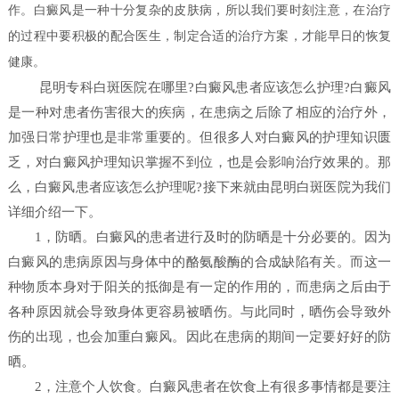
作。白癜风是一种十分复杂的皮肤病，所以我们要时刻注意，在治疗
的过程中要积极的配合医生，制定合适的治疗方案，才能早日的恢复
健康。
昆明专科白斑医院在哪里?白癜风患者应该怎么护理?白癜风
是一种对患者伤害很大的疾病，在患病之后除了相应的治疗外，
加强日常护理也是非常重要的。但很多人对白癜风的护理知识匮
乏，对白癜风护理知识掌握不到位，也是会影响治疗效果的。那
么，白癜风患者应该怎么护理呢?接下来就由昆明白斑医院为我们
详细介绍一下。
1，防晒。白癜风的患者进行及时的防晒是十分必要的。因为
白癜风的患病原因与身体中的酪氨酸酶的合成缺陷有关。而这一
种物质本身对于阳关的抵御是有一定的作用的，而患病之后由于
各种原因就会导致身体更容易被晒伤。与此同时，晒伤会导致外
伤的出现，也会加重白癜风。因此在患病的期间一定要好好的防
晒。
2，注意个人饮食。白癜风患者在饮食上有很多事情都是要注