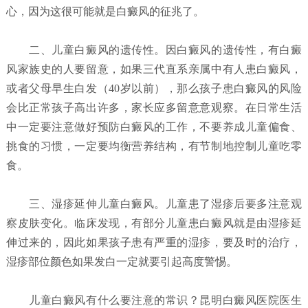
心，因为这很可能就是白癜风的征兆了。
二、儿童白癜风的遗传性。因白癜风的遗传性，有白癜
风家族史的人要留意，如果三代直系亲属中有人患白癜风，
或者父母早生白发（40岁以前），那么孩子患白癜风的风险
会比正常孩子高出许多，家长应多留意意观察。在日常生活
中一定要注意做好预防白癜风的工作，不要养成儿童偏食、
挑食的习惯，一定要均衡营养结构，有节制地控制儿童吃零
食。
三、湿疹延伸儿童白癜风。儿童患了湿疹后要多注意观
察皮肤变化。临床发现，有部分儿童患白癜风就是由湿疹延
伸过来的，因此如果孩子患有严重的湿疹，要及时的治疗，
湿疹部位颜色如果发白一定就要引起高度警惕。
儿童白癜风有什么要注意的常识？昆明白癜风医院
医生