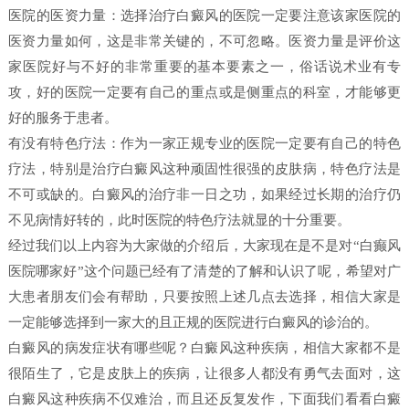
医院的医资力量：选择治疗白癜风的医院一定要注意该家医院的
医资力量如何，这是非常关键的，不可忽略。医资力量是评价这
家医院好与不好的非常重要的基本要素之一，俗话说术业有专
攻，好的医院一定要有自己的重点或是侧重点的科室，才能够更
好的服务于患者。
有没有特色疗法：作为一家正规专业的医院一定要有自己的特色
疗法，特别是治疗白癜风这种顽固性很强的皮肤病，特色疗法是
不可或缺的。白癜风的治疗非一日之功，如果经过长期的治疗仍
不见病情好转的，此时医院的特色疗法就显的十分重要。
经过我们以上内容为大家做的介绍后，大家现在是不是对“白癫风
医院哪家好”这个问题已经有了清楚的了解和认识了呢，希望对广
大患者朋友们会有帮助，只要按照上述几点去选择，相信大家是
一定能够选择到一家大的且正规的医院进行白癜风的诊治的。
白癜风的病发症状有哪些呢？白癜风这种疾病，相信大家都不是
很陌生了，它是皮肤上的疾病，让很多人都没有勇气去面对，这
白癜风这种疾病不仅难治，而且还反复发作，下面我们看看白癜