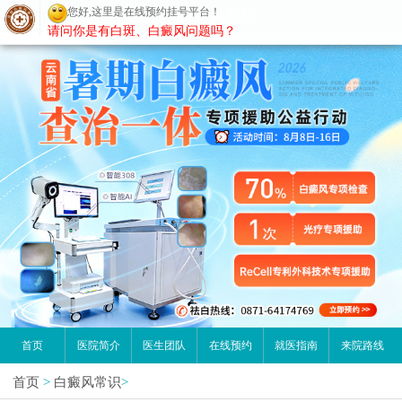
您好,这里是在线预约挂号平台！
昆明白癜风医院
请问你是有白斑、白癜风问题吗？
首页
医院简介
医生团队
在线预约
就医指南
来院路线
首页
>
白癜风常识
>