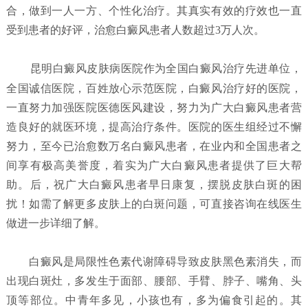
合，做到一人一方、个性化治疗。其真实有效的疗效也一直
受到患者的好评，治愈白癜风患者人数超过3万人次。
昆明白癜风皮肤病医院
作为全国白癜风治疗先进单位，
全国诚信医院，百姓放心示范医院，白癜风治疗好的医院，
一直努力加强医院医德医风建设，努力为广大白癜风患者营
造良好的就医环境，提高治疗条件。医院的医生组经过不懈
努力，至今已治愈数万名白癜风患者，在业内和全国患者之
间享有极高美誉度，着实为广大白癜风患者提供了巨大帮
助。后，祝广大白癜风患者早日康复，摆脱皮肤白斑的困
扰！如需了解更多皮肤上的白斑问题，可直接咨询在线医生
做进一步详细了解。
白癜风是局限性色素代谢障碍导致皮肤黑色素消失，而
出现白斑灶，多发生于面部、腰部、手臂、脖子、嘴角、头
顶等部位。中青年多见，小孩也有，多为偏食引起的。其