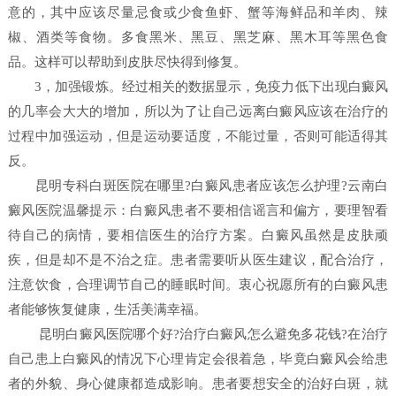
意的，其中应该尽量忌食或少食鱼虾、蟹等海鲜品和羊肉、辣
椒、酒类等食物。多食黑米、黑豆、黑芝麻、黑木耳等黑色食
品。这样可以帮助到皮肤尽快得到修复。
3，加强锻炼。经过相关的数据显示，免疫力低下出现白癜风
的几率会大大的增加，所以为了让自己远离白癜风应该在治疗的
过程中加强运动，但是运动要适度，不能过量，否则可能适得其
反。
昆明专科白斑医院在哪里?白癜风患者应该怎么护理?云南白
癜风医院温馨提示：白癜风患者不要相信谣言和偏方，要理智看
待自己的病情，要相信医生的治疗方案。白癜风虽然是皮肤顽
疾，但是却不是不治之症。患者需要听从医生建议，配合治疗，
注意饮食，合理调节自己的睡眠时间。衷心祝愿所有的白癜风患
者能够恢复健康，生活美满幸福。
昆明白癜风医院哪个好?治疗白癜风怎么避免多花钱?在治疗
自己患上白癜风的情况下心理肯定会很着急，毕竟白癜风会给患
者的外貌、身心健康都造成影响。患者要想安全的治好白斑，就