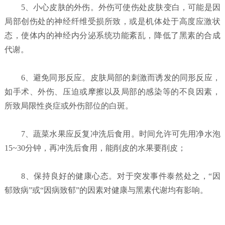
5、小心皮肤的外伤。外伤可使伤处皮肤变白，可能是因
局部创伤处的神经纤维受损所致，或是机体处于高度应激状
态，使体内的神经内分泌系统功能紊乱，降低了黑素的合成
代谢。
6、避免同形反应。皮肤局部的刺激而诱发的同形反应，
如手术、外伤、压迫或摩擦以及局部的感染等的不良因素，
所致局限性炎症或外伤部位的白斑。
7、蔬菜水果应反复冲洗后食用。时间允许可先用净水泡
15~30分钟，再冲洗后食用，能削皮的水果要削皮；
8、保持良好的健康心态。对于突发事件泰然处之，“因
郁致病”或“因病致郁”的因素对健康与黑素代谢均有影响。