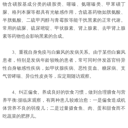
物含磺胺基成分类的磺胺类、噻嗪、氨噻嗪类、甲苯磺丁
脲、格列本脲等都具有光敏感作用，含硫基药物如胱氨酸、
半胱氨酸、二硫甲丙醇与青霉胺等能干扰黑素的正常代谢。
常用的硫脲、硫尿嘧啶、甲状腺素、肾上腺素、去甲肾上腺
素等药物也会影响黑素的合成。
3、重视自身免疫与白癜风的发病关系。由于某些白癜风
患者，特别是发病年龄较晚的患者，常可同时伴发器官特异
性自身敏感性疾病，如甲状腺疾病、恶性贫血、糖尿病、支
气管哮喘、异位性皮炎等，应定期随访观察。
4、纠正偏食。养成良好的饮食习惯，做到合理膳食与营
养平衡:据临床观察，有两种患儿较难治愈：一是偏食造成机
体营养不良的弱瘦儿；二是过量摄食鱼、肉、蛋和甜食而不
吃蔬菜的肥胖儿。