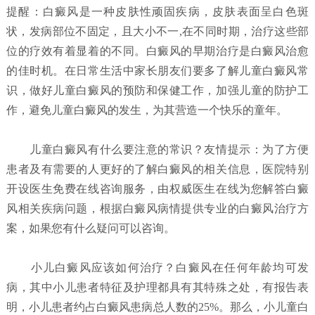
提醒：白癜风是一种皮肤性顽固疾病，皮肤表面呈白色斑
状，发病部位不固定，且大小不一,在不同时期，治疗这些部
位的疗效有着显着的不同。白癜风的早期治疗是白癜风治愈
的佳时机。在日常生活中家长朋友们要多了解儿童白癜风常
识，做好儿童白癜风的预防和保健工作，加强儿童的防护工
作，避免儿童白癜风的发生，为其营造一个快乐的童年。
儿童白癜风有什么要注意的常识？
友情提示：为了方便
患者及有需要的人更好的了解白癜风的相关信息，医院特别
开设医生免费在线咨询服务，由权威医生在线为您解答白癜
风相关疾病问题，根据白癜风病情提供专业的白癜风治疗方
案，如果您有什么疑问可以咨询。
小儿白癜风应该如何治疗？
白癜风在任何年龄均可发
病，其中小儿患者特征及护理都具有其特殊之处，有报告表
明，小儿患者约占白癜风患病总人数的25%。那么，小儿童白