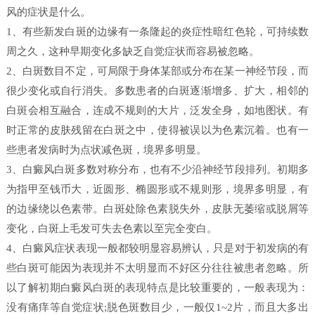
风的症状是什么。
1、有些新发白斑的边缘有一条隆起的炎症性暗红色轮，可持续数
周之久，这种早期变化多缺乏自觉症状而容易被忽略。
2、白斑数目不定，可局限于身体某部或分布在某一神经节段，而
很少变化或自行消失。多数患者的白斑逐渐增多、扩大，相邻的
白斑会相互融合，连成不规则的大片，泛发全身，如地图状。有
时正常的皮肤残留在白斑之中，使得被误以为色素沉着。也有一
些患者发病时为点状减色斑，境界多明显。
3、白癜风白斑多数对称分布，也有不少沿神经节段排列。初期多
为指甲至钱币大，近圆形、椭圆形或不规则形，境界多明显，有
的边缘绕以色素带。白斑处除色素脱失外，皮肤无萎缩或脱屑等
变化，白斑上毛发可失去色素以至完全变白。
4、白癜风症状表现一般都较明显容易辨认，只是对于初发病的有
些白斑可能因为表现并不太明显而不好区分往往被患者忽略。所
以了解初期白癜风白斑的表现特点是比较重要的，一般表现为：
没有痛痒等自觉症状;脱色斑数目少，一般仅1~2片，而且大多出