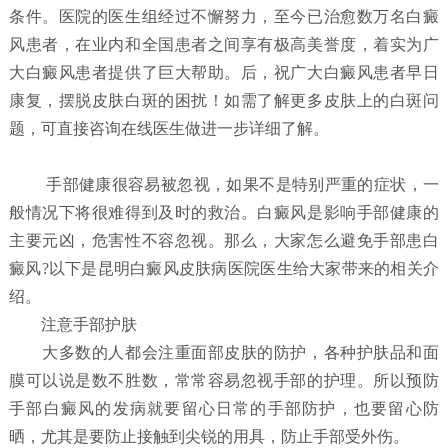
条件。医院的医生组经过不懈努力，至今已治愈数万名白癜
风患者，在业内和全国患者之间享有极高美誉度，着实为广
大白癜风患者提供了巨大帮助。后，祝广大白癜风患者早日
康复，摆脱皮肤白斑的困扰！如需了解更多皮肤上的白斑问
题，可直接咨询在线医生做进一步详细了解。
手部健康很容易被忽视，如果不是特别严重的症状，一
般情况下将很难得到及时的救治。白癜风是影响手部健康的
主要元凶，危害性不容忽视。那么，大家怎么避免手部患白
癜风?以下是昆明白癜风皮肤病医院医生给大家带来的相关介
绍。
注意手部护肤
大多数的人都会注重面部皮肤的防护，各种护肤品和面
膜可以说是数不胜数，常常容易忽视手部的护理。所以预防
手部白癜风的发病就要留心日常的手部防护，也要留心防
晒，尤其是要防止接触到尖锐的用具，防止手部受外伤。