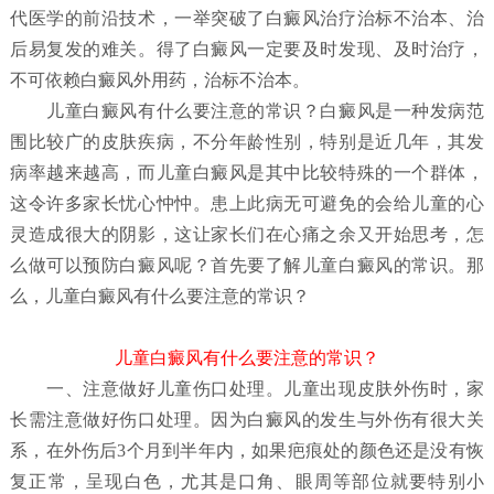
代医学的前沿技术，一举突破了白癜风治疗治标不治本、治
后易复发的难关。得了白癜风一定要及时发现、及时治疗，
不可依赖白癜风外用药，治标不治本。
儿童白癜风有什么要注意的常识？
白癜风是一种发病范
围比较广的皮肤疾病，不分年龄性别，特别是近几年，其发
病率越来越高，而儿童白癜风是其中比较特殊的一个群体，
这令许多家长忧心忡忡。患上此病无可避免的会给儿童的心
灵造成很大的阴影，这让家长们在心痛之余又开始思考，怎
么做可以预防白癜风呢？首先要了解儿童白癜风
的常识。那
么，儿童白癜风有什么要注意的常识？
儿童白癜风有什么要注意的常识？
一、注意做好儿童伤口处理。儿童出现皮肤外伤时，家
长需注意做好伤口处理。因为白癜风的发生与外伤有很大关
系，在外伤后3个月到半年内，如果疤痕处的颜色还是没有恢
复正常，呈现白色，尤其是口角、眼周等部位就要特别小