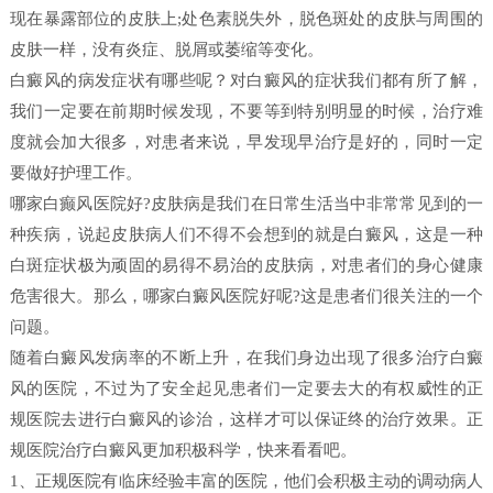
现在暴露部位的皮肤上;处色素脱失外，脱色斑处的皮肤与周围的
皮肤一样，没有炎症、脱屑或萎缩等变化。
白癜风的病发症状有哪些呢？对白癜风的症状我们都有所了解，
我们一定要在前期时候发现，不要等到特别明显的时候，治疗难
度就会加大很多，对患者来说，早发现早治疗是好的，同时一定
要做好护理工作。
哪家白癫风医院好?皮肤病是我们在日常生活当中非常常见到的一
种疾病，说起皮肤病人们不得不会想到的就是白癜风，这是一种
白斑症状极为顽固的易得不易治的皮肤病，对患者们的身心健康
危害很大。那么，哪家白癜风医院好呢?这是患者们很关注的一个
问题。
随着白癜风发病率的不断上升，在我们身边出现了很多治疗白癜
风的医院，不过为了安全起见患者们一定要去大的有权威性的正
规医院去进行白癜风的诊治，这样才可以保证终的治疗效果。正
规医院治疗白癜风更加积极科学，快来看看吧。
1、正规医院有临床经验丰富的医院，他们会积极主动的调动病人