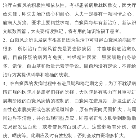
治疗白癜风的积极性和依从性。有些患者病后就医数次，因为疗
效欠佳，即失去治疗信心和耐心。大夫一定要有一颗同情之心，
痛病人所痛。医术上要精益求精。白癜风每年有新治疗、新认识
文献数百篇，大夫要精读熟记，将有用的知识造福于患者。
2、白癜风之所以发病率很高是因为生活中可引起白癜风的病因有
很多，所以治疗白癜风首先是要去除病因，才能够彻底治愈疾
病。目前怀疑的病因有免疫、神经精神因素、黑素细胞自身破
坏、遗传、自由基和微量元素等学说。目前均没有定论，不能给
治疗方案提供科学和准确的线索。
3、在白癜风的发病过程中有进展期和稳定期之分，为了不耽误病
情正规的医院才是患者们好的选择，大医院是有实力而且重视进
展期阶段的白癜风病情的控制的。白癜风在进展期，新发生的完
全性色素脱失斑或色素减退斑增多，原有白斑向周围扩大，与周
围边界不清楚，并会出现同型反应，即患者正常皮肤受到刺激后
在局部发生白斑，或者使原有白斑扩大。这些刺激有外伤、烧
伤、晒伤等。此期应及时有效控制，否则会致白斑增多扩大。