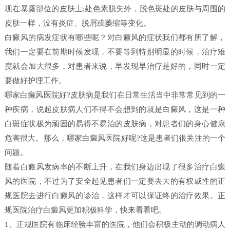
现在暴露部位的皮肤上;处色素脱失外，脱色斑处的皮肤与周围的
皮肤一样，没有炎症、脱屑或萎缩等变化。
白癜风的病发症状有哪些呢？对白癜风的症状我们都有所了解，
我们一定要在前期时候发现，不要等到特别明显的时候，治疗难
度就会加大很多，对患者来说，早发现早治疗是好的，同时一定
要做好护理工作。
哪家白癫风医院好?皮肤病是我们在日常生活当中非常常见到的一
种疾病，说起皮肤病人们不得不会想到的就是白癜风，这是一种
白斑症状极为顽固的易得不易治的皮肤病，对患者们的身心健康
危害很大。那么，哪家白癜风医院好呢?这是患者们很关注的一个
问题。
随着白癜风发病率的不断上升，在我们身边出现了很多治疗白癜
风的医院，不过为了安全起见患者们一定要去大的有权威性的正
规医院去进行白癜风的诊治，这样才可以保证终的治疗效果。正
规医院治疗白癜风更加积极科学，快来看看吧。
1、正规医院有临床经验丰富的医院，他们会积极主动的调动病人