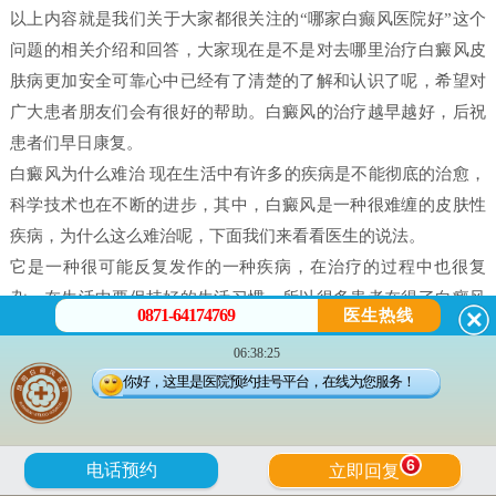
以上内容就是我们关于大家都很关注的“哪家白癫风医院好”这个
问题的相关介绍和回答，大家现在是不是对去哪里治疗白癜风皮
肤病更加安全可靠心中已经有了清楚的了解和认识了呢，希望对
广大患者朋友们会有很好的帮助。白癜风的治疗越早越好，后祝
患者们早日康复。
白癜风为什么难治 现在生活中有许多的疾病是不能彻底的治愈，
科学技术也在不断的进步，其中，白癜风是一种很难缠的皮肤性
疾病，为什么这么难治呢，下面我们来看看医生的说法。
它是一种很可能反复发作的一种疾病，在治疗的过程中也很复
杂，在生活中要保持好的生活习惯，所以很多患者在得了白癜风
0871-64174769
医生热线
之后都害怕治不好。白癜风并不是什么不治之症，只要患者能配
06:38:25
合，还是可以治好的，只不过就是时间问题，所以很多人就会问
你好，这里是医院预约挂号平台，在线为您服务！
治疗白癜风需要多久。
白癜风是有很多原因造成的，我们在治疗时候一定做好检查，接
受正确的治疗。白癜风的发病原因有很多每个患者在体征方面却
6
电话预约
立即回复
没有什么大的、明显的不一样的。所以，在诊断的时候往往会发