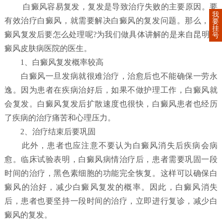
白癜风容易复发，复发是导致治疗失败的主要原因。要
我
有效治疗白癜风，就需要解决白癜风的复发问题。那么，白
要
挂
癜风复发后要怎么处理呢?为我们做具体讲解的是来自昆明白
号
癜风皮肤病医院的医生。
1、白癜风复发概率较高
白癜风一旦发病就很难治疗，治愈后也不能确保一劳永
逸。因为患者在疾病治好后，如果不做护理工作，白癜风就
会复发。白癜风复发后扩散速度也很快，白癜风患者也经历
了疾病的治疗痛苦和心理压力。
2、治疗结束后要巩固
此外，患者也应注意不要认为白癜风消失后疾病会病
愈。临床试验表明，白癜风病情治疗后，患者需要巩固一段
时间的治疗，黑色素细胞的功能完全恢复。这样可以确保白
癜风的治好，减少白癜风复发的概率。因此，白癜风消失
后，患者也要坚持一段时间的治疗，立即进行复诊，减少白
癜风的复发。