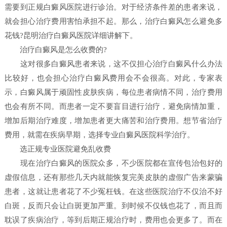
需要到正规白癜风医院进行诊治。对于经济条件差的患者来说，
就会担心治疗费用害怕承担不起。那么，治疗白癜风怎么避免多
花钱?昆明治疗白癜风医院详细讲解下。
治疗白癜风是怎么收费的?
这对很多白癜风患者来说，这不仅担心治疗白癜风什么办法
比较好，也会担心治疗白癜风费用会不会很高。对此，专家表
示，白癜风属于顽固性皮肤疾病，每位患者病情不同，治疗费用
也会有所不同。而患者一定不要盲目进行治疗，避免病情加重，
增加后期治疗难度，增加患者更大痛苦和治疗费用。想节省治疗
费用，就需在疾病早期，选择专业白癜风医院科学治疗。
选正规专业医院避免乱收费
现在治疗白癜风的医院众多，不少医院都在宣传包治包好的
虚假信息，还有那些几天内就能恢复完美皮肤的虚假广告来蒙骗
患者，这就让患者花了不少冤枉钱。在这些医院治疗不仅治不好
白斑，反而只会让白斑更加严重。到时候不仅钱也花了，而且而
耽误了疾病治疗，等到后期正规治疗时，费用也会更多了。而在