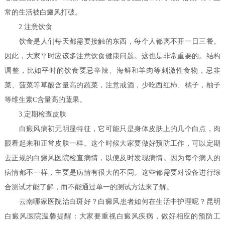
常的生活被白癜风打破。
2.注意饮食
饮食是人们每天都需要接触的东西，每个人都离不开一日三餐。
因此，大家平时应该多注意饮食健康问题。这也是非常重要的。结构
调整，比如平时的饮食要忌辛辣、海鲜和羊肉等刺激性食物，忌韭
菜、菠菜等草酸含量高的蔬菜，注意戒酒，少吃西红柿、橘子，柚子
等维生素C含量高的蔬果。
3.定期检查皮肤
白癜风病初无明显特征，它可能只是身体皮肤上的几个白点，肉
眼看起来和正常皮肤一样。这个时候大家要做好预防工作，可以定期
去正规的白癜风医院检查病情，以便及时发现病情。因为每个病人的
病情都不一样，主要是病情有很大的不同。这些都需要对设备进行综
合测试才能了解，而不能通过单一的测试方法来了解。
云南哪家医院治白斑好？白癜风患者如何在生活中护理呢？
昆明
白癜风医院温馨提醒：大家要重视白癜风疾病，做好相应的预防工