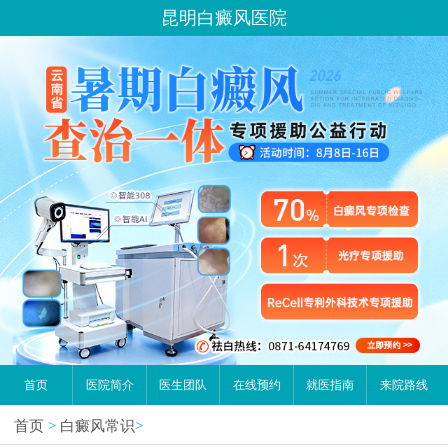
昆明白癜风医院
请问你是有白斑、白癜风问题吗？
首页
医院简介
医生团队
在线预约
就医指南
来院路线
首页
>
白癜风常识
>