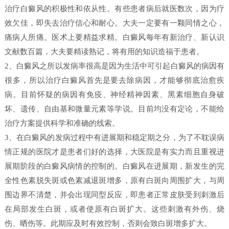
治疗白癜风的积极性和依从性。有些患者病后就医数次，因为疗
效欠佳，即失去治疗信心和耐心。大夫一定要有一颗同情之心，
痛病人所痛。医术上要精益求精。白癜风每年有新治疗、新认识
文献数百篇，大夫要精读熟记，将有用的知识造福于患者。
2、白癜风之所以发病率很高是因为生活中可引起白癜风的病因有
很多，所以治疗白癜风首先是要去除病因，才能够彻底治愈疾
病。目前怀疑的病因有免疫、神经精神因素、黑素细胞自身破
坏、遗传、自由基和微量元素等学说。目前均没有定论，不能给
治疗方案提供科学和准确的线索。
3、在白癜风的发病过程中有进展期和稳定期之分，为了不耽误病
情正规的医院才是患者们好的选择，大医院是有实力而且重视进
展期阶段的白癜风病情的控制的。白癜风在进展期，新发生的完
全性色素脱失斑或色素减退斑增多，原有白斑向周围扩大，与周
围边界不清楚，并会出现同型反应，即患者正常皮肤受到刺激后
在局部发生白斑，或者使原有白斑扩大。这些刺激有外伤、烧
伤、晒伤等。此期应及时有效控制，否则会致白斑增多扩大。