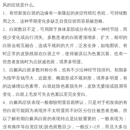
风的症状是什么。
1、有些新发白斑的边缘有一条隆起的炎症性暗红色轮，可持续数
周之久，这种早期变化多缺乏自觉症状而容易被忽略。
2、白斑数目不定，可局限于身体某部或分布在某一神经节段，而
很少变化或自行消失。多数患者的白斑逐渐增多、扩大，相邻的
白斑会相互融合，连成不规则的大片，泛发全身，如地图状。有
时正常的皮肤残留在白斑之中，使得被误以为色素沉着。也有一
些患者发病时为点状减色斑，境界多明显。
3、白癜风白斑多数对称分布，也有不少沿神经节段排列。初期多
为指甲至钱币大，近圆形、椭圆形或不规则形，境界多明显，有
的边缘绕以色素带。白斑处除色素脱失外，皮肤无萎缩或脱屑等
变化，白斑上毛发可失去色素以至完全变白。
4、白癜风症状表现一般都较明显容易辨认，只是对于初发病的有
些白斑可能因为表现并不太明显而不好区分往往被患者忽略。所
以了解初期白癜风白斑的表现特点是比较重要的，一般表现为：
没有痛痒等自觉症状;脱色斑数目少，一般仅1~2片，而且大多出