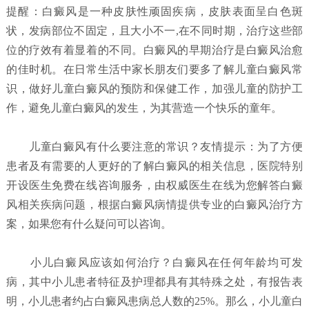
提醒：白癜风是一种皮肤性顽固疾病，皮肤表面呈白色斑
状，发病部位不固定，且大小不一,在不同时期，治疗这些部
位的疗效有着显着的不同。白癜风的早期治疗是白癜风治愈
的佳时机。在日常生活中家长朋友们要多了解儿童白癜风常
识，做好儿童白癜风的预防和保健工作，加强儿童的防护工
作，避免儿童白癜风的发生，为其营造一个快乐的童年。
儿童白癜风有什么要注意的常识？
友情提示：为了方便
患者及有需要的人更好的了解白癜风的相关信息，医院特别
开设医生免费在线咨询服务，由权威医生在线为您解答白癜
风相关疾病问题，根据白癜风病情提供专业的白癜风治疗方
案，如果您有什么疑问可以咨询。
小儿白癜风应该如何治疗？
白癜风在任何年龄均可发
病，其中小儿患者特征及护理都具有其特殊之处，有报告表
明，小儿患者约占白癜风患病总人数的25%。那么，小儿童白