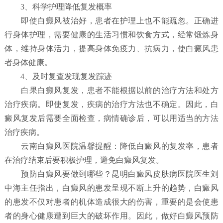
3、科学护理降低复发概率
即使白癜风被治好，患者在护理上也不能疏忽。正确进
行身体护理，需要健康的生活习惯和饮食方式，经常锻炼身
体，维持身体活力，提高身体免疫力、抗病力，使白癜风患
者身体健康。
4、及时复查发现复发踪迹
白果白癜风复发，患者不能根据以前的治疗方法和处方
治疗疾病。即使复发，疾病的治疗方法也不确定。因此，白
癜风复发后需要全面检查，病情确诊后，可以用适当的方法
治疗疾病。
云南白癜风医院温馨提醒：降低白癜风的复发率，患者
在治疗结束后要积极护理，避免白癜风复发。
预防白癜风要做到哪些？
昆明白癜风皮肤病医院
医生刘
中海主任指出，白癜风的患发呈现不断上升的趋势，白癜风
的患发不仅对患者的机体造成很大的伤害，重要的是会使患
者的身心健康遭到巨大的破坏作用。因此，做好白癜风预防