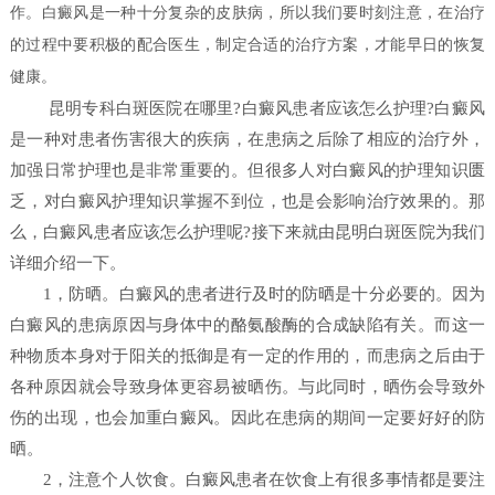
作。白癜风是一种十分复杂的皮肤病，所以我们要时刻注意，在治疗
的过程中要积极的配合医生，制定合适的治疗方案，才能早日的恢复
健康。
昆明专科白斑医院在哪里?白癜风患者应该怎么护理?白癜风
是一种对患者伤害很大的疾病，在患病之后除了相应的治疗外，
加强日常护理也是非常重要的。但很多人对白癜风的护理知识匮
乏，对白癜风护理知识掌握不到位，也是会影响治疗效果的。那
么，白癜风患者应该怎么护理呢?接下来就由昆明白斑医院为我们
详细介绍一下。
1，防晒。白癜风的患者进行及时的防晒是十分必要的。因为
白癜风的患病原因与身体中的酪氨酸酶的合成缺陷有关。而这一
种物质本身对于阳关的抵御是有一定的作用的，而患病之后由于
各种原因就会导致身体更容易被晒伤。与此同时，晒伤会导致外
伤的出现，也会加重白癜风。因此在患病的期间一定要好好的防
晒。
2，注意个人饮食。白癜风患者在饮食上有很多事情都是要注