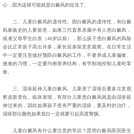
心，因为这很可能就是白癜风的征兆了。
二、儿童白癜风的遗传性。因白癜风的遗传性，有白癜
风家族史的人要留意，如果三代直系亲属中有人患白癜风，
或者父母早生白发（40岁以前），那么孩子患白癜风的风险
会比正常孩子高出许多，家长应多留意意观察。在日常生活
中一定要注意做好预防白癜风的工作，不要养成儿童偏食、
挑食的习惯，一定要均衡营养结构，有节制地控制儿童吃零
食。
三、湿疹延伸儿童白癜风。儿童患了湿疹后要多注意观
察皮肤变化。临床发现，有部分儿童患白癜风就是由湿疹延
伸过来的，因此如果孩子患有严重的湿疹，要及时的治疗，
湿疹部位颜色如果发白一定就要引起高度警惕。
儿童白癜风有什么要注意的常识？昆明白癜风医院
医生