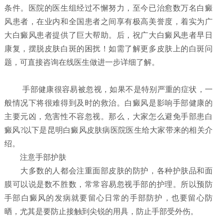
条件。医院的医生组经过不懈努力，至今已治愈数万名白癜
风患者，在业内和全国患者之间享有极高美誉度，着实为广
大白癜风患者提供了巨大帮助。后，祝广大白癜风患者早日
康复，摆脱皮肤白斑的困扰！如需了解更多皮肤上的白斑问
题，可直接咨询在线医生做进一步详细了解。
手部健康很容易被忽视，如果不是特别严重的症状，一
般情况下将很难得到及时的救治。白癜风是影响手部健康的
主要元凶，危害性不容忽视。那么，大家怎么避免手部患白
癜风?以下是昆明白癜风皮肤病医院医生给大家带来的相关介
绍。
注意手部护肤
大多数的人都会注重面部皮肤的防护，各种护肤品和面
膜可以说是数不胜数，常常容易忽视手部的护理。所以预防
手部白癜风的发病就要留心日常的手部防护，也要留心防
晒，尤其是要防止接触到尖锐的用具，防止手部受外伤。