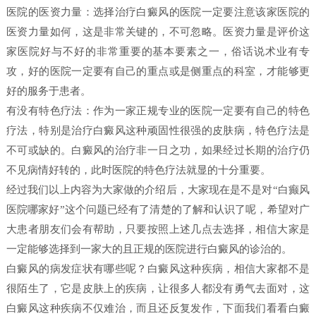
医院的医资力量：选择治疗白癜风的医院一定要注意该家医院的
医资力量如何，这是非常关键的，不可忽略。医资力量是评价这
家医院好与不好的非常重要的基本要素之一，俗话说术业有专
攻，好的医院一定要有自己的重点或是侧重点的科室，才能够更
好的服务于患者。
有没有特色疗法：作为一家正规专业的医院一定要有自己的特色
疗法，特别是治疗白癜风这种顽固性很强的皮肤病，特色疗法是
不可或缺的。白癜风的治疗非一日之功，如果经过长期的治疗仍
不见病情好转的，此时医院的特色疗法就显的十分重要。
经过我们以上内容为大家做的介绍后，大家现在是不是对“白癫风
医院哪家好”这个问题已经有了清楚的了解和认识了呢，希望对广
大患者朋友们会有帮助，只要按照上述几点去选择，相信大家是
一定能够选择到一家大的且正规的医院进行白癜风的诊治的。
白癜风的病发症状有哪些呢？白癜风这种疾病，相信大家都不是
很陌生了，它是皮肤上的疾病，让很多人都没有勇气去面对，这
白癜风这种疾病不仅难治，而且还反复发作，下面我们看看白癜