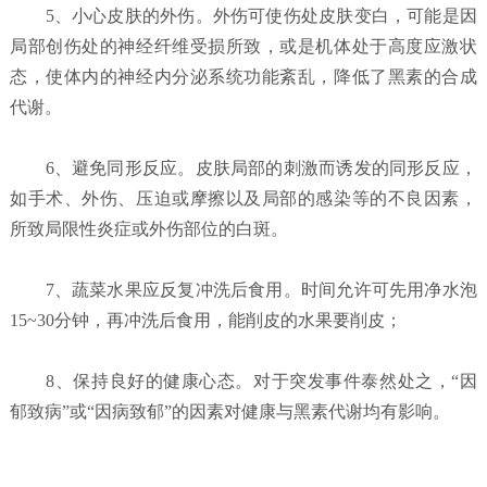
5、小心皮肤的外伤。外伤可使伤处皮肤变白，可能是因
局部创伤处的神经纤维受损所致，或是机体处于高度应激状
态，使体内的神经内分泌系统功能紊乱，降低了黑素的合成
代谢。
6、避免同形反应。皮肤局部的刺激而诱发的同形反应，
如手术、外伤、压迫或摩擦以及局部的感染等的不良因素，
所致局限性炎症或外伤部位的白斑。
7、蔬菜水果应反复冲洗后食用。时间允许可先用净水泡
15~30分钟，再冲洗后食用，能削皮的水果要削皮；
8、保持良好的健康心态。对于突发事件泰然处之，“因
郁致病”或“因病致郁”的因素对健康与黑素代谢均有影响。