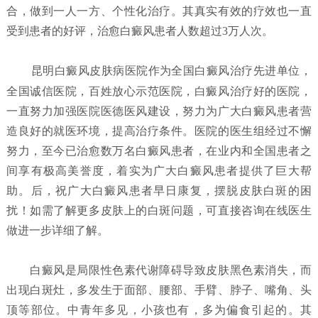
合，做到一人一方、个性化治疗。其真实有效的疗效也一直
受到患者的好评，治愈白癜风患者人数超过3万人次。
昆明白癜风皮肤病医院
作为全国白癜风治疗先进单位，
全国诚信医院，百姓放心示范医院，白癜风治疗好的医院，
一直努力加强医院医德医风建设，努力为广大白癜风患者营
造良好的就医环境，提高治疗条件。医院的医生组经过不懈
努力，至今已治愈数万名白癜风患者，在业内和全国患者之
间享有极高美誉度，着实为广大白癜风患者提供了巨大帮
助。后，祝广大白癜风患者早日康复，摆脱皮肤白斑的困
扰！如需了解更多皮肤上的白斑问题，可直接咨询在线医生
做进一步详细了解。
白癜风是局限性色素代谢障碍导致皮肤黑色素消失，而
出现白斑灶，多发生于面部、腰部、手臂、脖子、嘴角、头
顶等部位。中青年多见，小孩也有，多为偏食引起的。其