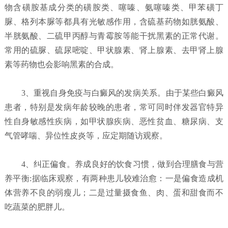
物含磺胺基成分类的磺胺类、噻嗪、氨噻嗪类、甲苯磺丁
脲、格列本脲等都具有光敏感作用，含硫基药物如胱氨酸、
半胱氨酸、二硫甲丙醇与青霉胺等能干扰黑素的正常代谢。
常用的硫脲、硫尿嘧啶、甲状腺素、肾上腺素、去甲肾上腺
素等药物也会影响黑素的合成。
3、重视自身免疫与白癜风的发病关系。由于某些白癜风
患者，特别是发病年龄较晚的患者，常可同时伴发器官特异
性自身敏感性疾病，如甲状腺疾病、恶性贫血、糖尿病、支
气管哮喘、异位性皮炎等，应定期随访观察。
4、纠正偏食。养成良好的饮食习惯，做到合理膳食与营
养平衡:据临床观察，有两种患儿较难治愈：一是偏食造成机
体营养不良的弱瘦儿；二是过量摄食鱼、肉、蛋和甜食而不
吃蔬菜的肥胖儿。