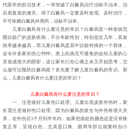
代医学的前沿技术，一举突破了白癜风治疗治标不治本、治
后易复发的难关。得了白癜风一定要及时发现、及时治疗，
不可依赖白癜风外用药，治标不治本。
儿童白癜风有什么要注意的常识？
白癜风是一种发病范
围比较广的皮肤疾病，不分年龄性别，特别是近几年，其发
病率越来越高，而儿童白癜风是其中比较特殊的一个群体，
这令许多家长忧心忡忡。患上此病无可避免的会给儿童的心
灵造成很大的阴影，这让家长们在心痛之余又开始思考，怎
么做可以预防白癜风呢？首先要了解儿童白癜风
的常识。那
么，儿童白癜风有什么要注意的常识？
儿童白癜风有什么要注意的常识？
一、注意做好儿童伤口处理。儿童出现皮肤外伤时，家
长需注意做好伤口处理。因为白癜风的发生与外伤有很大关
系，在外伤后3个月到半年内，如果疤痕处的颜色还是没有恢
复正常，呈现白色，尤其是口角、眼周等部位就要特别小