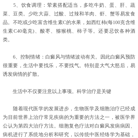
5、饮食调理：荤素搭配适当，多吃牛奶、蛋、肝、蔬
菜、豆类。少吃大蒜、过酸、过辣和羊肉、虾、蟹等易发食
品。不吃或少吃富含维生素C的水果，如西红柿(每100克含维
生素C40毫克)、酸枣、猕猴桃、柿子等。还要忌饮各种酒
类。
6、控制情绪：白癜风与情绪波动有关。因此白癜风预防
很重要，生活中要找乐，不要找气。特别是大气大怒后，易
诱发病情的扩散。
生活中不仅要注意以上事项。科学治疗是关键
随着现代医学的发展进步，生物医学及细胞治疗已经成
为目前世界上治疗常见疾病的为重要的方法之一，被医学界
公认为第四大治疗方法。细胞复色疗法对白癜风发病病因、
病机进行了系统地分析和研究，以传统中医经络学为基础，