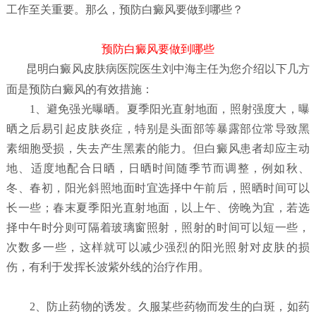
工作至关重要。那么，预防白癜风要做到哪些？
预防白癜风要做到哪些
昆明白癜风皮肤病医院
医生刘中海主任为您介绍以下几方
面是预防白癜风的有效措施：
1、避免强光曝晒。夏季阳光直射地面，照射强度大，曝
晒之后易引起皮肤炎症，特别是头面部等暴露部位常导致黑
素细胞受损，失去产生黑素的能力。但白癜风患者却应主动
地、适度地配合日晒，日晒时间随季节而调整，例如秋、
冬、春初，阳光斜照地面时宜选择中午前后，照晒时间可以
长一些；春末夏季阳光直射地面，以上午、傍晚为宜，若选
择中午时分则可隔着玻璃窗照射，照射的时间可以短一些，
次数多一些，这样就可以减少强烈的阳光照射对皮肤的损
伤，有利于发挥长波紫外线的治疗作用。
2、防止药物的诱发。久服某些药物而发生的白斑，如药