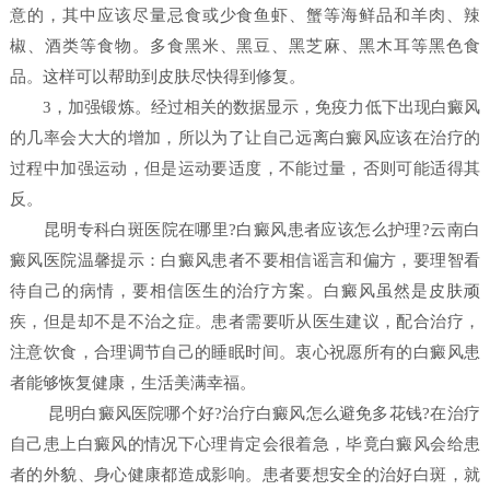
意的，其中应该尽量忌食或少食鱼虾、蟹等海鲜品和羊肉、辣
椒、酒类等食物。多食黑米、黑豆、黑芝麻、黑木耳等黑色食
品。这样可以帮助到皮肤尽快得到修复。
3，加强锻炼。经过相关的数据显示，免疫力低下出现白癜风
的几率会大大的增加，所以为了让自己远离白癜风应该在治疗的
过程中加强运动，但是运动要适度，不能过量，否则可能适得其
反。
昆明专科白斑医院在哪里?白癜风患者应该怎么护理?云南白
癜风医院温馨提示：白癜风患者不要相信谣言和偏方，要理智看
待自己的病情，要相信医生的治疗方案。白癜风虽然是皮肤顽
疾，但是却不是不治之症。患者需要听从医生建议，配合治疗，
注意饮食，合理调节自己的睡眠时间。衷心祝愿所有的白癜风患
者能够恢复健康，生活美满幸福。
昆明白癜风医院哪个好?治疗白癜风怎么避免多花钱?在治疗
自己患上白癜风的情况下心理肯定会很着急，毕竟白癜风会给患
者的外貌、身心健康都造成影响。患者要想安全的治好白斑，就