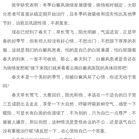
医学研究表明：冬季白癜风病情发展缓慢，病情相对稳定，大部
分患者可直接从稳定期开始治疗，且冬季药效吸收和流失性比其他季
节好，治愈后巩固性强，不易复发。
现在已经到了春天了，草长莺飞，阳光明媚，气温适宜，正是早
春的好季节，但有些人却没有好心情，不想出门，不想脱下厚厚的衣
服，这就是我们的白癜风患者。怕的是自己的白斑暴露，怕白斑随着
春天的到来，一发不可收拾。那么，春天到了，白癜风患者是否还在
为病情发愁呢?接下来我们就来看看云南白癜风医院的具体回答吧!
春天本是一个美好的季节，却被白癜风坏了心情，你还无动于衷
吗?
春天草长莺飞，大雁回归，阳光和煦，本该在一个适合的日子里
三五成群出去走走，享受一下大自然，呼吸呼吸新鲜空气，感受一下
暖阳，可是长有白斑的你退缩了，不为别的，只为自己一点尊严，不
被被人嫌弃。所以你想，这种情况是责怪命运的不公，还是该气自己
没有重视治疗呢?请反思一下，在心里给自己一个答案。