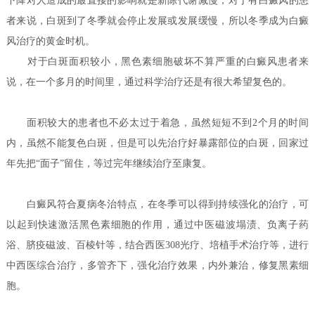
下降对人造成的最直接的影响就是新陈代谢减慢，对于有白癜风的患
者来说，白斑到了冬季就会停止发展或发展缓慢，所以冬季成为白癜
风治疗的黄金时机。
对于白斑面积较小，黑色素细胞破坏不算严重的白癜风患者来
说，在一个多月的时间里，通过科学治疗还是有很大希望复色的。
面积较大的患者也不必太过于着急，虽然短短不到2个月的时间
内，虽然不能复色白斑，但是可以先治疗好暴露部位的白斑，回家过
年先把“面子”留住，等过完年继续治疗至康复。
白癜风符合夏病冬治特点，在冬季可以得到持续强化的治疗，可
以起到快速激活黑色素细胞的作用，通过中医磁波塌渍、负离子药
浴、脐疫磁波、百棱针等，结合西医308光疗、培植手术治疗等，进行
中西医综合治疗，多管齐下，强化治疗效果，内外兼治，修复黑素细
胞。