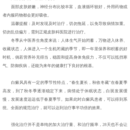
面部皮肤娇嫩，神经分布比较丰富，血液循环较好，外用药物或
者内服药物都会更好吸收。
温馨提醒：及时发现及时治疗，切勿拖延，以免导致病情加重。
切勿乱信偏方，需到正规皮肤科医院进行治疗。
冬季从中医养生角度来说：人体生气开始闭蓄，万物进入休养、
收藏状态，人体进入一个生机闭藏的季节，即一年里保养和积蓄的好
时机，倘若营养补充得当，稳固和提高身体免疫力，不仅可以抵挡寒
气、防御疾病，还能为来年的健康打下良好的根基。
白癜风具有一定的季节性特点，“春生夏长，秋收冬藏”在春夏季
高发，到了秋冬季逐渐稳定下来，病情处于休眠状态，白斑发展缓
慢，发展速度远远低于春夏季节。如果此时白癜风患者，可以得到系
统、全面的规范治疗，就可以达到治疗事半功倍的效果。
强化治疗并不是单纯的加大治疗量、和治疗频率，28天也不会让