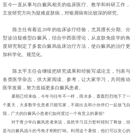
至今一直从事与白癜风相关的临床医疗、教学和科研工作，
主攻研究方向为疑难皮肤病，对银屑病有比较深的研究。
陈主任有着近20年的临床诊疗经验，尤其擅长分期、分
型诊治疑难型白癜风，结合中西医理论，从皮肤免疫学的角
度研究制定了多套白癜风临床治疗方法，使白癜风的治疗更
加科学化、规范化。
陈太平主任会继续把研究成果和经验写成论文，刊表与
各类医学杂志，供大家阅读、参考，让大家学习，共同推动
医学发展，努力造福更多白癜风患者。
暑期已经来临，今年与往年不一样，雨水多，轰轰烈烈地下了一
个夏天，大多数学生患者只能宅家，不能出去和小伙伴们一起放飞自
我，广大的白癜风小患者们如何度过一个有意义的暑假?
对于青少年白癜风患者来说，虽然学习压力暂时得到了释放，但
是与白癜风战斗的号角才刚刚打响。利用这个暑假，他们可以安心的