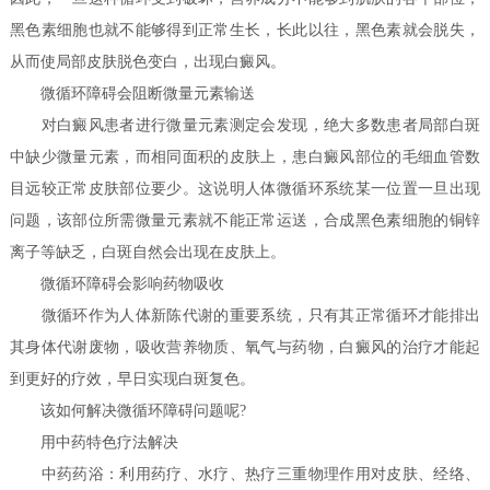
黑色素细胞也就不能够得到正常生长，长此以往，黑色素就会脱失，
从而使局部皮肤脱色变白，出现白癜风。
微循环障碍会阻断微量元素输送
对白癜风患者进行微量元素测定会发现，绝大多数患者局部白斑
中缺少微量元素，而相同面积的皮肤上，患白癜风部位的毛细血管数
目远较正常皮肤部位要少。这说明人体微循环系统某一位置一旦出现
问题，该部位所需微量元素就不能正常运送，合成黑色素细胞的铜锌
离子等缺乏，白斑自然会出现在皮肤上。
微循环障碍会影响药物吸收
微循环作为人体新陈代谢的重要系统，只有其正常循环才能排出
其身体代谢废物，吸收营养物质、氧气与药物，白癜风的治疗才能起
到更好的疗效，早日实现白斑复色。
该如何解决微循环障碍问题呢?
用中药特色疗法解决
中药药浴：利用药疗、水疗、热疗三重物理作用对皮肤、经络、