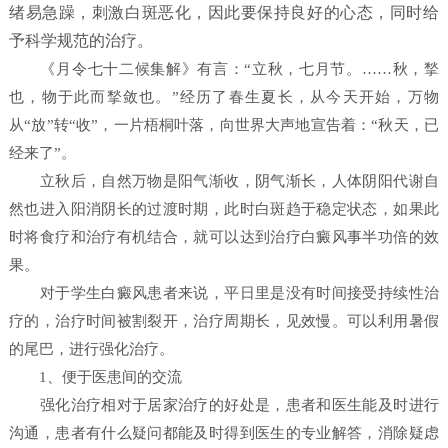
绪易急躁，刺激白斑恶化，因此要保持良好的心态，同时给
予科学规范的治疗。​
《月令七十二候集解》有言：“立秋，七月节。……秋，揫
也，物于此而揫敛也。”经历了春生夏长，从今天开始，万物
从“放”转“收”，一片梧桐叶落，向世界大声地宣告着：“秋天，已
经来了”。
立秋后，自然万物是阳气渐收，阴气渐长，人体阴阳代谢自
然也进入阳消阴长的过渡时期，此时白斑趋于稳定状态，如果此
时将食疗和治疗有机结合，就可以达到治疗白癜风事半功倍的效
果。
对于学生白癜风患者来说，平日里是没有时间接受持续性治
疗的，治疗时间被割裂开，治疗周期长，见效慢。可以利用暑假
的尾巴，进行强化治疗。
1、便于医患间的交流
强化治疗相对于居家治疗的好处是，患者和医生能及时进行
沟通，患者有什么疑问都能及时得到医生的专业解答，消除疑虑