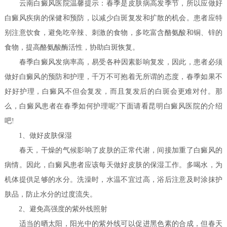
云南白癜风医院温馨提示：春季是皮肤病高发季节，所以应做好
白癜风疾病的保健和预防，以减少白斑复发和扩散的机会。患者应特
别注意饮食，避免吃辛辣、刺激的食物，多吃富含酪氨酸和铜、锌的
食物，提高酪氨酸酶活性，协助白斑恢复。
春季白癜风发病率高，易受各种因素影响复发，因此，患者必须
做好白癜风的预防和护理，千万不可抱着无所谓的态度，春季如果不
好好护理，白癜风不但会复发，而且复发后的白斑会更难对付。那
么，白癜风患者在春季如何护理呢?下面请看昆明白癜风医院的介绍
吧!
1、做好皮肤保湿
春天，干燥的气候影响了皮肤的正常代谢，间接加重了白癜风的
病情。因此，白癜风患者应该每天做好皮肤的保湿工作。多喝水，为
机体提供足够的水分。洗澡时，水温不宜过高，浴后注意及时涂抹护
肤品，防止水分的过度流失。
2、避免高强度的紫外线照射
适当的晒太阳，阳光中的紫外线可以促进黑色素的合成，但春天