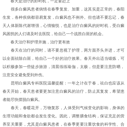
春天是治疗的好时机，一定要赶上
很多白癜风患者病情在春季复发、加重，这其实是正常的，春阳
生发，各种疾病都容易复发，白癜风也不例外。但也请不要忘记，春
天人体新陈代谢增强，心情愉悦，也是治疗白癜风的好时机，受白癜
风困扰的人们请及时去医院，给自己一个战胜白斑的机会。
春天治疗和护理并施，治疗更有效
春天在治疗的同时，请不要忽视了护理，两方面齐头并进，才可
以全面祛除白斑，给自己一个好的治疗效果。春天外出适当锻炼，可
以积极参加一些徒步旅游，清晨练练瑜伽，太极，但是要注意防晒，
注意安全避免受到外伤。
昆明白癜风专科医院温馨提醒：一年之计在于春，祛白也应该从
春天开始，春天患者要更加注意白癜风的治疗，防止其复发，希望患
者能尽快摆脱白癜风。
春天，春暖花开，万物复苏，人体受到气候变化的影响，身体的
生理功能和食欲都会发生变化。因此，调整膳食结构，保证充足的营
养至关重要，尤其是白癜风患者，在春季更要注重饮食的科学性、合