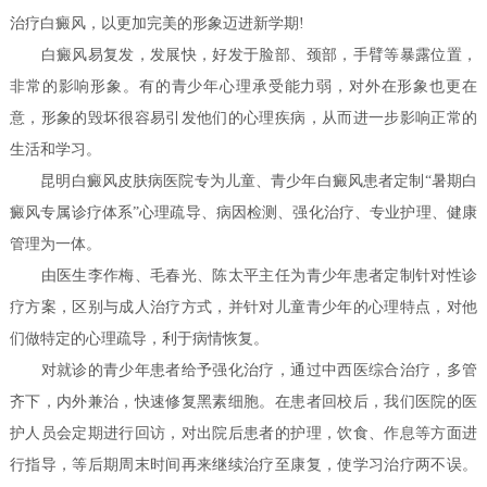
治疗白癜风，以更加完美的形象迈进新学期!
白癜风易复发，发展快，好发于脸部、颈部，手臂等暴露位置，
非常的影响形象。有的青少年心理承受能力弱，对外在形象也更在
意，形象的毁坏很容易引发他们的心理疾病，从而进一步影响正常的
生活和学习。
昆明白癜风皮肤病医院专为儿童、青少年白癜风患者定制“暑期白
癜风专属诊疗体系”心理疏导、病因检测、强化治疗、专业护理、健康
管理为一体。
由医生李作梅、毛春光、陈太平主任为青少年患者定制针对性诊
疗方案，区别与成人治疗方式，并针对儿童青少年的心理特点，对他
们做特定的心理疏导，利于病情恢复。
对就诊的青少年患者给予强化治疗，通过中西医综合治疗，多管
齐下，内外兼治，快速修复黑素细胞。
在患者回校后，我们医院的医
护人员会定期进行回访，对出院后患者的护理，饮食、作息等方面进
行指导，等后期周末时间再来继续治疗至康复，使学习治疗两不误。