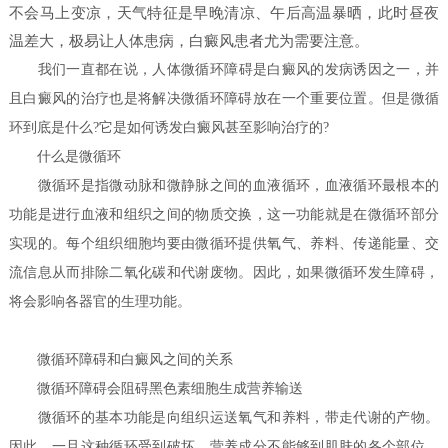
不会马上变凉，天气特征是早晚清凉、午后高温暴晒，此时昼夜
温差大，极易让人体患病，白癜风患者尤为需要注意。
我们一直都在说，人体微循环障碍是白癜风的发病诱因之一，并
且白癜风的治疗也是将解决微循环障碍放在一个重要位置。但是微循
环到底是什么?它是如何诱发白癜风甚至影响治疗的?
什么是微循环
微循环是指微动脉和微静脉之间的血液循环，血液循环最根本的
功能是进行血液和组织之间的物质交换，这一功能就是在微循环部分
实现的。每个组织细胞均要由微循环提供氧气、养料、传递能量、交
流信息从而排除二氧化碳和代谢废物。因此，如果微循环发生障碍，
将会影响各器官的生理功能。
微循环障碍和白癜风之间的关系
微循环障碍会阻碍黑色素细胞生成营养输送
微循环的基本功能是向组织运送氧气和养料，带走代谢的产物。
因此，一旦这种循环受到破坏，营养成分不能够到肌肤的各个部位，