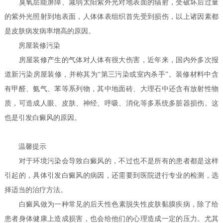
臭氧层能屏障、减弱太阳紫外光对地表面的辐射，受破坏后过量
的紫外光照射到地表面，人体体表组织首先受到损伤，以上诸因素都
是皮肤病发病率增高的原因。
房屋装修污染
房屋装修产生的气体对人体有很大伤害，近年来，国内外多次报
道新污染房屋装修，并称其为“第三污染或室内杀手”。装修材料中含
有甲醛、氨气、苯等系列物，其中地面砖、大理石中还含有放射性物
质，可造成人眼、皮肤、神经、呼吸、消化等多系统多脏器损伤。这
也是引发白癜风的原因。
温馨提示
对于环境污染会导致白癜风的，不过也不是所有的患者都是这样
引起的，具体引发白癜风的病因，还需要到医院进行专业的检测，选
择适当的治疗方法。
白癜风做为一种常见的后天性色素脱失性皮肤黏膜疾病，除了给
患者身体健康上造成损害，也会给他们的心理造成一定的压力。尤其