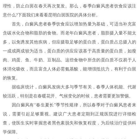
理性，防止白斑在春天再次复发。那么，春季白癜风患者饮食应该注
意什么?下面我们来看看昆明白斑医院的具体分析。
首先，白癜风患者春季饮食应以增加热量为基础，可适当补充富
含碳水化合物和脂肪的食物。而老年白癜风患者，脂肪摄入量不能太
多，以免诱发其他疾病，但应摄取足够的蛋白质，蛋白质占总摄入的
一成或两成较为适当，蛋白质的供应应该基于高质量的蛋白质，如瘦
肉、鸡蛋、鱼、牛奶、豆制品。这些食物中所含的蛋白质不仅易于人
体消化吸收，而且富含人体必需氨基酸，能增强抵抗力，有利于白斑
的恢复。
据临床统计，白癜风发病大多与季节有关，春季人体机能、代谢
较活跃，特别是在春暖花开、气候变化的时候，患者需要更加警惕。
因白癜风有“春生夏长”季节性规律，所以春季对于白癜风患者来
说，需要引起足够重视。建议广大患者定期到正规医院进行详细检
查，使医生实时掌握患者黑色素脱失和恢复程度，为后续治疗提供科
学保障。