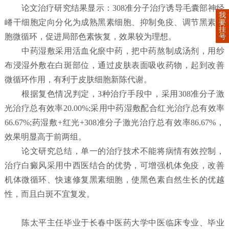
论文治疗研究结果显示：308准分子治疗诱导毛囊部神经
我
嵴干细胞定向分化为成熟黑素细胞、抑制免疫、调节黑素细
要
挂
胞微循环，促进局部色素恢复，效果较为理想。
号
中药湿敷采用活血化瘀中药，把中药熬制成汤剂，用纱
布浸湿外敷在白斑部位，通过皮肤表面吸收药物，起到改善
微循环作用，有利于皮肤细胞新陈代谢。
根据复色情况判定，3种治疗手段中，采用308准分子激
光治疗总有效率20.00%;采用中药湿敷配合红光治疗总有效率
66.67%;药湿敷+红光+308准分子激光治疗总有效率86.67%，
效果明显高于前两组。
论文研究总结，单一的治疗技术不能将病情有效控制，
治疗白癜风采用中西医结合的优势，可增强机体免疫，改善
机体微循环、快速修复黑素细胞，使黑色素自然生长的优越
性，而且白斑不宜复发。
陈太平主任毕业于长春中医药大学中医临床专业、毕业