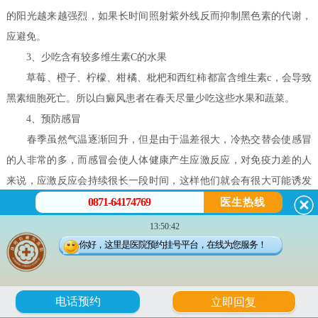
的阳光越来越强烈，如果长时间照射紫外线反而抑制黑色素的代谢，
应避免。
3、少吃含有较多维生素C的水果
草莓、橙子、柠檬、柑橘、枇杷和西红柿都富含维生素c，会导致
黑素细胞死亡。所以白癜风患者在春天尽量少吃这些水果和蔬菜。
4、预防感冒
春季虽然气温逐渐回升，但是由于温差很大，冷热交替会使感冒
的人非常的多，而感冒会使人体健康产生应激反应，对免疫力差的人
来说，应激反应会持续很长一段时间，这样他们就会有很大可能诱发
0871-64174769
白癜风的发病，加重患者病情。
医生热线
昆明白癜风皮肤病医院温馨提示：白癜风的治疗需要坚持不懈，
13:50:42
我们在治疗过程中应该有信心和耐心，以便尽快恢复健康。同时，我
你好，这里是医院预约挂号平台，在线为您服务！
们也应该多锻炼，多和人交流，帮助提高治疗效果!
身体出现白斑，不仅是皮肤问题，而且是身体综合问题，如身体
6
电话预约
立即回复
免疫力过低、营养等方面都可能影响病情。 所以白斑的恢复需要注意