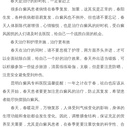
春天是治疗的好时机，一定要赶上
很多白癜风患者病情在春季复发、加重，这其实是正常的，春阳
生发，各种疾病都容易复发，白癜风也不例外。但也请不要忘记，春
天人体新陈代谢增强，心情愉悦，也是治疗白癜风的好时机，受白癜
风困扰的人们请及时去医院，给自己一个战胜白斑的机会。
春天治疗和护理并施，治疗更有效
春天在治疗的同时，请不要忽视了护理，两方面齐头并进，才可
以全面祛除白斑，给自己一个好的治疗效果。春天外出适当锻炼，可
以积极参加一些徒步旅游，清晨练练瑜伽，太极，但是要注意防晒，
注意安全避免受到外伤。
昆明白癜风专科医院温馨提醒：一年之计在于春，祛白也应该从
春天开始，春天患者要更加注意白癜风的治疗，防止其复发，希望患
者能尽快摆脱白癜风。
春天，春暖花开，万物复苏，人体受到气候变化的影响，身体的
生理功能和食欲都会发生变化。因此，调整膳食结构，保证充足的营
养至关重要，尤其是白癜风患者，在春季更要注重饮食的科学性、合