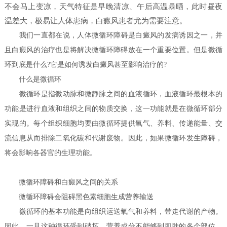
不会马上变凉，天气特征是早晚清凉、午后高温暴晒，此时昼夜
温差大，极易让人体患病，白癜风患者尤为需要注意。
我们一直都在说，人体微循环障碍是白癜风的发病诱因之一，并
且白癜风的治疗也是将解决微循环障碍放在一个重要位置。但是微循
环到底是什么?它是如何诱发白癜风甚至影响治疗的?
什么是微循环
微循环是指微动脉和微静脉之间的血液循环，血液循环最根本的
功能是进行血液和组织之间的物质交换，这一功能就是在微循环部分
实现的。每个组织细胞均要由微循环提供氧气、养料、传递能量、交
流信息从而排除二氧化碳和代谢废物。因此，如果微循环发生障碍，
将会影响各器官的生理功能。
微循环障碍和白癜风之间的关系
微循环障碍会阻碍黑色素细胞生成营养输送
微循环的基本功能是向组织运送氧气和养料，带走代谢的产物。
因此，一旦这种循环受到破坏，营养成分不能够到肌肤的各个部位，