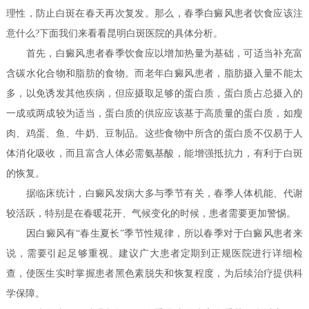
理性，防止白斑在春天再次复发。那么，春季白癜风患者饮食应该注
意什么?下面我们来看看昆明白斑医院的具体分析。
首先，白癜风患者春季饮食应以增加热量为基础，可适当补充富
含碳水化合物和脂肪的食物。而老年白癜风患者，脂肪摄入量不能太
多，以免诱发其他疾病，但应摄取足够的蛋白质，蛋白质占总摄入的
一成或两成较为适当，蛋白质的供应应该基于高质量的蛋白质，如瘦
肉、鸡蛋、鱼、牛奶、豆制品。这些食物中所含的蛋白质不仅易于人
体消化吸收，而且富含人体必需氨基酸，能增强抵抗力，有利于白斑
的恢复。
据临床统计，白癜风发病大多与季节有关，春季人体机能、代谢
较活跃，特别是在春暖花开、气候变化的时候，患者需要更加警惕。
因白癜风有“春生夏长”季节性规律，所以春季对于白癜风患者来
说，需要引起足够重视。建议广大患者定期到正规医院进行详细检
查，使医生实时掌握患者黑色素脱失和恢复程度，为后续治疗提供科
学保障。