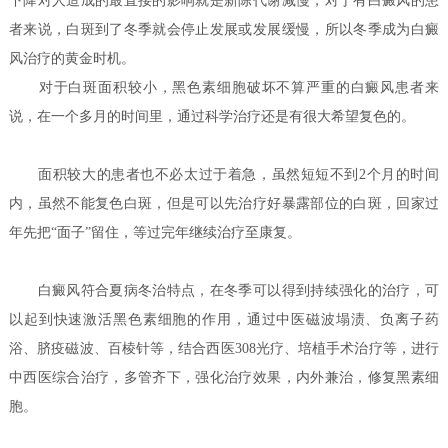
下降对人造成的最直接的影响就是新陈代谢减慢，对于有白癜风的患
者来说，白斑到了冬季就会停止发展或发展缓慢，所以冬季成为白癜
风治疗的黄金时机。
对于白斑面积较小，黑色素细胞破坏不算严重的白癜风患者来
说，在一个多月的时间里，通过科学治疗还是有很大希望复色的。
面积较大的患者也不必太过于着急，虽然短短不到2个月的时间
内，虽然不能复色白斑，但是可以先治疗好暴露部位的白斑，回家过
年先把“面子”留住，等过完年继续治疗至康复。
白癜风符合夏病冬治特点，在冬季可以得到持续强化的治疗，可
以起到快速激活黑色素细胞的作用，通过中医磁波塌渍、负离子药
浴、脐疫磁波、百棱针等，结合西医308光疗、培植手术治疗等，进行
中西医综合治疗，多管齐下，强化治疗效果，内外兼治，修复黑素细
胞。