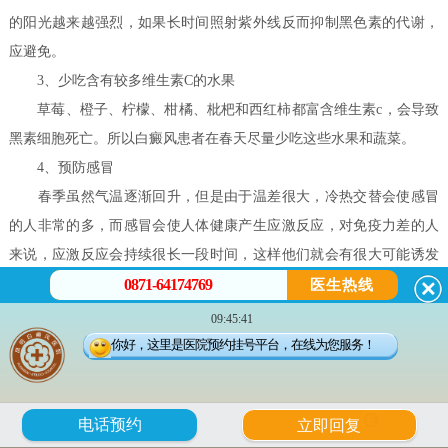
的阳光越来越强烈，如果长时间照射紫外线反而抑制黑色素的代谢，
应避免。
3、少吃含有较多维生素C的水果
草莓、橙子、柠檬、柑橘、枇杷和西红柿都富含维生素c，会导致
黑素细胞死亡。所以白癜风患者在春天尽量少吃这些水果和蔬菜。
4、预防感冒
春季虽然气温逐渐回升，但是由于温差很大，冷热交替会使感冒
的人非常的多，而感冒会使人体健康产生应激反应，对免疫力差的人
来说，应激反应会持续很长一段时间，这样他们就会有很大可能诱发
0871-64174769
白癜风的发病，加重患者病情。
医生热线
昆明白癜风皮肤病医院温馨提示：白癜风的治疗需要坚持不懈，
09:45:41
我们在治疗过程中应该有信心和耐心，以便尽快恢复健康。同时，我
你好，这里是医院预约挂号平台，在线为您服务！
们也应该多锻炼，多和人交流，帮助提高治疗效果!
身体出现白斑，不仅是皮肤问题，而且是身体综合问题，如身体
6
电话预约
立即回复
免疫力过低、营养等方面都可能影响病情。 所以白斑的恢复需要注意