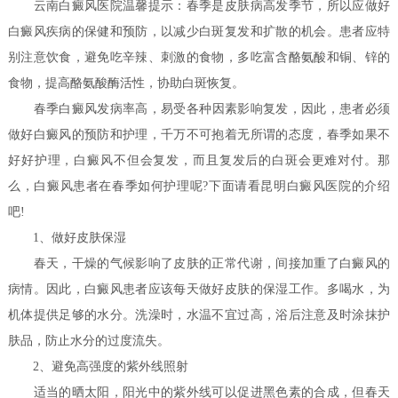
云南白癜风医院温馨提示：春季是皮肤病高发季节，所以应做好
白癜风疾病的保健和预防，以减少白斑复发和扩散的机会。患者应特
别注意饮食，避免吃辛辣、刺激的食物，多吃富含酪氨酸和铜、锌的
食物，提高酪氨酸酶活性，协助白斑恢复。
春季白癜风发病率高，易受各种因素影响复发，因此，患者必须
做好白癜风的预防和护理，千万不可抱着无所谓的态度，春季如果不
好好护理，白癜风不但会复发，而且复发后的白斑会更难对付。那
么，白癜风患者在春季如何护理呢?下面请看昆明白癜风医院的介绍
吧!
1、做好皮肤保湿
春天，干燥的气候影响了皮肤的正常代谢，间接加重了白癜风的
病情。因此，白癜风患者应该每天做好皮肤的保湿工作。多喝水，为
机体提供足够的水分。洗澡时，水温不宜过高，浴后注意及时涂抹护
肤品，防止水分的过度流失。
2、避免高强度的紫外线照射
适当的晒太阳，阳光中的紫外线可以促进黑色素的合成，但春天