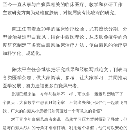
至今一直从事与白癜风相关的临床医疗、教学和科研工作，
主攻研究方向为疑难皮肤病，对银屑病有比较深的研究。
陈主任有着近20年的临床诊疗经验，尤其擅长分期、分
型诊治疑难型白癜风，结合中西医理论，从皮肤免疫学的角
度研究制定了多套白癜风临床治疗方法，使白癜风的治疗更
加科学化、规范化。
陈太平主任会继续把研究成果和经验写成论文，刊表与
各类医学杂志，供大家阅读、参考，让大家学习，共同推动
医学发展，努力造福更多白癜风患者。
暑期已经来临，今年与往年不一样，雨水多，轰轰烈烈地下了一
个夏天，大多数学生患者只能宅家，不能出去和小伙伴们一起放飞自
我，广大的白癜风小患者们如何度过一个有意义的暑假?
对于青少年白癜风患者来说，虽然学习压力暂时得到了释放，但
是与白癜风战斗的号角才刚刚打响。利用这个暑假，他们可以安心的