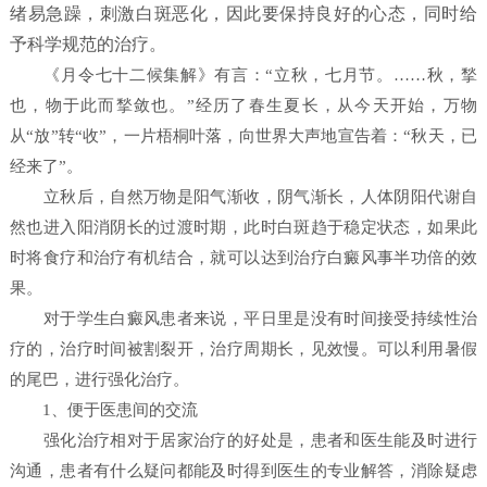
绪易急躁，刺激白斑恶化，因此要保持良好的心态，同时给
予科学规范的治疗。​
《月令七十二候集解》有言：“立秋，七月节。……秋，揫
也，物于此而揫敛也。”经历了春生夏长，从今天开始，万物
从“放”转“收”，一片梧桐叶落，向世界大声地宣告着：“秋天，已
经来了”。
立秋后，自然万物是阳气渐收，阴气渐长，人体阴阳代谢自
然也进入阳消阴长的过渡时期，此时白斑趋于稳定状态，如果此
时将食疗和治疗有机结合，就可以达到治疗白癜风事半功倍的效
果。
对于学生白癜风患者来说，平日里是没有时间接受持续性治
疗的，治疗时间被割裂开，治疗周期长，见效慢。可以利用暑假
的尾巴，进行强化治疗。
1、便于医患间的交流
强化治疗相对于居家治疗的好处是，患者和医生能及时进行
沟通，患者有什么疑问都能及时得到医生的专业解答，消除疑虑