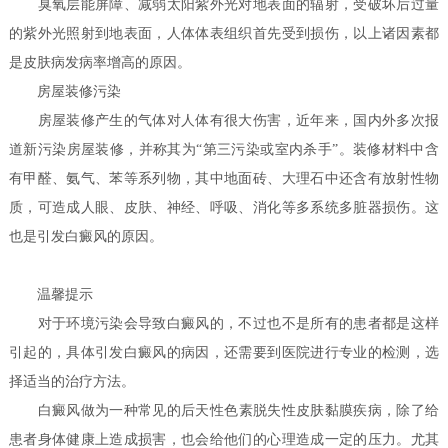
臭氧层能屏障、减弱太阳紫外光对地表面的辐射，受破坏后过量
的紫外光照射到地表面，人体体表组织首先受到损伤，以上诸因素都
是皮肤病发病率增高的原因。
房屋装修污染
房屋装修产生的气体对人体有很大伤害，近年来，国内外多次报
道新污染房屋装修，并称其为“第三污染或室内杀手”。装修材料中含
有甲醛、氨气、苯等系列物，其中地面砖、大理石中还含有放射性物
质，可造成人眼、皮肤、神经、呼吸、消化等多系统多脏器损伤。这
也是引发白癜风的原因。
温馨提示
对于环境污染会导致白癜风的，不过也不是所有的患者都是这样
引起的，具体引发白癜风的病因，还需要到医院进行专业的检测，选
择适当的治疗方法。
白癜风做为一种常见的后天性色素脱失性皮肤黏膜疾病，除了给
患者身体健康上造成损害，也会给他们的心理造成一定的压力。尤其