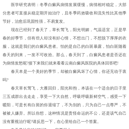
医学研究表明：冬季白癜风病情发展缓慢，病情相对稳定，大部
分患者可直接从稳定期开始治疗，且冬季药效吸收和流失性比其他季
节好，治愈后巩固性强，不易复发。
现在已经到了春天了，草长莺飞，阳光明媚，气温适宜，正是早
春的好季节，但有些人却没有好心情，不想出门，不想脱下厚厚的衣
服，这就是我们的白癜风患者。怕的是自己的白斑暴露，怕白斑随着
春天的到来，一发不可收拾。那么，春天到了，白癜风患者是否还在
为病情发愁呢?接下来我们就来看看云南白癜风医院的具体回答吧!
春天本是一个美好的季节，却被白癜风坏了心情，你还无动于衷
吗?
春天草长莺飞，大雁回归，阳光和煦，本该在一个适合的日子里
三五成群出去走走，享受一下大自然，呼吸呼吸新鲜空气，感受一下
暖阳，可是长有白斑的你退缩了，不为别的，只为自己一点尊严，不
被被人嫌弃。所以你想，这种情况是责怪命运的不公，还是该气自己
没有重视治疗呢?请反思一下，在心里给自己一个答案。