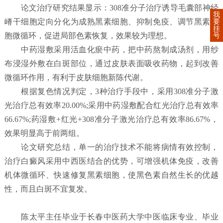
论文治疗研究结果显示：308准分子治疗诱导毛囊部神经
我
嵴干细胞定向分化为成熟黑素细胞、抑制免疫、调节黑素细
要
挂
胞微循环，促进局部色素恢复，效果较为理想。
号
中药湿敷采用活血化瘀中药，把中药熬制成汤剂，用纱
布浸湿外敷在白斑部位，通过皮肤表面吸收药物，起到改善
微循环作用，有利于皮肤细胞新陈代谢。
根据复色情况判定，3种治疗手段中，采用308准分子激
光治疗总有效率20.00%;采用中药湿敷配合红光治疗总有效率
66.67%;药湿敷+红光+308准分子激光治疗总有效率86.67%，
效果明显高于前两组。
论文研究总结，单一的治疗技术不能将病情有效控制，
治疗白癜风采用中西医结合的优势，可增强机体免疫，改善
机体微循环、快速修复黑素细胞，使黑色素自然生长的优越
性，而且白斑不宜复发。
陈太平主任毕业于长春中医药大学中医临床专业、毕业