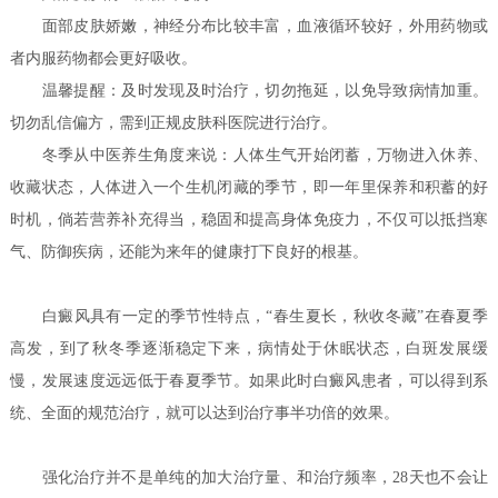
面部皮肤娇嫩，神经分布比较丰富，血液循环较好，外用药物或
者内服药物都会更好吸收。
温馨提醒：及时发现及时治疗，切勿拖延，以免导致病情加重。
切勿乱信偏方，需到正规皮肤科医院进行治疗。
冬季从中医养生角度来说：人体生气开始闭蓄，万物进入休养、
收藏状态，人体进入一个生机闭藏的季节，即一年里保养和积蓄的好
时机，倘若营养补充得当，稳固和提高身体免疫力，不仅可以抵挡寒
气、防御疾病，还能为来年的健康打下良好的根基。
白癜风具有一定的季节性特点，“春生夏长，秋收冬藏”在春夏季
高发，到了秋冬季逐渐稳定下来，病情处于休眠状态，白斑发展缓
慢，发展速度远远低于春夏季节。如果此时白癜风患者，可以得到系
统、全面的规范治疗，就可以达到治疗事半功倍的效果。
强化治疗并不是单纯的加大治疗量、和治疗频率，28天也不会让