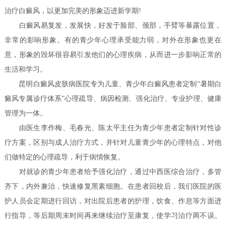
治疗白癜风，以更加完美的形象迈进新学期!
白癜风易复发，发展快，好发于脸部、颈部，手臂等暴露位置，
非常的影响形象。有的青少年心理承受能力弱，对外在形象也更在
意，形象的毁坏很容易引发他们的心理疾病，从而进一步影响正常的
生活和学习。
昆明白癜风皮肤病医院专为儿童、青少年白癜风患者定制“暑期白
癜风专属诊疗体系”心理疏导、病因检测、强化治疗、专业护理、健康
管理为一体。
由医生李作梅、毛春光、陈太平主任为青少年患者定制针对性诊
疗方案，区别与成人治疗方式，并针对儿童青少年的心理特点，对他
们做特定的心理疏导，利于病情恢复。
对就诊的青少年患者给予强化治疗，通过中西医综合治疗，多管
齐下，内外兼治，快速修复黑素细胞。
在患者回校后，我们医院的医
护人员会定期进行回访，对出院后患者的护理，饮食、作息等方面进
行指导，等后期周末时间再来继续治疗至康复，使学习治疗两不误。