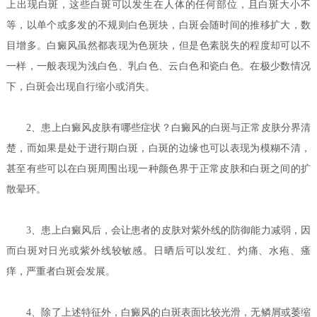
上出现白斑，这些白斑可以发生在人体的任何部位，且白斑大小不
等，以单个或多发的不规则白色斑块，白斑会随时间的推移扩大，数
目增多。白癜风虽然都表现为色斑块，但是色素脱失的程度却可以不
一样，一般表现为浅白色、乳白色、云白色和瓷白色。在极少数情况
下，白斑会出现自行缩小或消失。
2、
患上白癜风皮肤有哪些症状？
白癜风的白斑与正常皮肤分界清
楚，而如果是处于进行期白斑，白斑的边缘也可以表现为模糊不清，
甚至有些可以在白斑周围出现一种颜色界于正常皮肤和白斑之间的扩
散晕环。
3、患上白癜风后，会让患者的皮肤对紫外线的防御能力减弱，因
而白斑对日光或紫外线较敏感。日晒后可以发红、灼痛、水疱、瘙
痒，严重者白斑会发展。
4、除了上述特征外，白癜风的白斑表面比较光滑，无鳞屑或萎缩