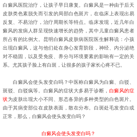
白癜风医院治疗，让孩子早日康复。白癜风是一种由于后天
皮肤类色素脱失而引发的局部白色斑片，在临床上表现出易
反复、不易治疗，治疗周期长等特点。临床发现，近几年白
癜风的发病人群呈现快速增长的趋势，其中儿童白癜风患者
所占有的比例大。昆明白癜风皮肤病医院医生解释说：小孩
出现白癜风，这与他们处在身心发育阶段，神经、内分泌绝
对不稳固，以及受免疫、养分与环境要素的影响有一定的关
系。尤其孩子脸上有白斑，让很多的孩子家长心疼不已。
白癜风会使头发变白吗？
中医称白癜风为白癜、白驳、
斑驳、白驳疯等。白癜风的症状大多易于诊断，
白癜风的症
状
为皮肤出现大小不同、形态各异的多种类型的白色斑片。
由于其病变部位在皮肤表面，散在分布。白斑处毛发变白或
正常，那么，白癜风会使头发变白吗？
白癜风会使头发变白吗？