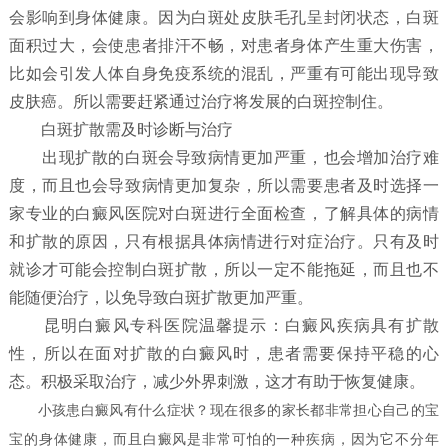
会影响到身体健康。因为白斑处皮肤毛孔呈封闭状态，白斑
面积过大，会使患者排汗不畅，对患者身体产生重大伤害，
比如会引发人体自身免疫系统的混乱，严重有可能出现导致
皮肤癌。所以需要赶紧通过治疗将发展的白斑控制住。
白斑扩散需及时诊断与治疗
出现扩散的白斑会导致病情更加严重，也会增加治疗难
度，而且也会导致病情更加复杂，所以需要患者及时选择一
家专业的白癜风医院对白斑进行全面检查，了解具体的病情
和扩散的原因，只有根据具体病情进行对症治疗。只有及时
就诊才可能会控制白斑扩散，所以一定不能拖延，而且也不
能随便治疗，以免导致白斑扩散更加严重。
昆明白癜风专科医院温馨提示：白癜风疾病具有扩散
性，所以在面对扩散的白癜风时，患者需要保持平稳的心
态。积极采取治疗，减少外界刺激，这才有助于恢复健康。
小孩患白癜风有什么症状？
现在很多的家长都非常担心自己的宝
宝的身体健康，而且白癜风是非常可怕的一种疾病，因为它不分年