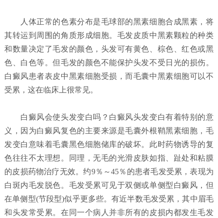
人体正常的色素分布是毛球部的黑素细胞合成黑素，将
其转运到周围的角质形成细胞。毛发皮质中黑素颗粒的种类
和数量决定了毛发的颜色，头发可有黄色、棕色、红色或黑
色、白色等。但毛发的颜色不能保护头发不受日光的损伤。
白癜风患者表皮中黑素细胞受损，而毛囊中黑素细胞可以不
受累，这在临床上很常见。
白癜风会使头发变白吗？
白癜风头发变白有着特别的意
义，因为白癜风复色的主要来源是毛囊外根鞘黑素细胞，毛
发变白意味着毛囊黑色细胞储库的破坏。此时药物诱导的复
色往往不太理想。同理，无毛的光滑皮肤如指、趾处和粘膜
的皮损药物治疗无效。约9％～45％的患者毛发受累，表现为
白斑内毛发脱色。毛发受累可见于双侧或单侧型白癜风，但
在单侧型(节段型)似乎更多些。有近半数毛发受累，其中眉毛
和头发常受累。在同一个病人并非所有的皮损内都发生毛发