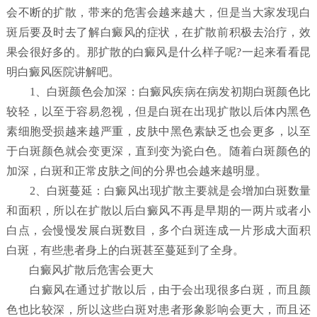
会不断的扩散，带来的危害会越来越大，但是当大家发现白
斑后要及时去了解白癜风的症状，在扩散前积极去治疗，效
果会很好多的。那扩散的白癜风是什么样子呢?一起来看看昆
明白癜风医院讲解吧。
1、白斑颜色会加深：白癜风疾病在病发初期白斑颜色比
较轻，以至于容易忽视，但是白斑在出现扩散以后体内黑色
素细胞受损越来越严重，皮肤中黑色素缺乏也会更多，以至
于白斑颜色就会变更深，直到变为瓷白色。随着白斑颜色的
加深，白斑和正常皮肤之间的分界也会越来越明显。
2、白斑蔓延：白癜风出现扩散主要就是会增加白斑数量
和面积，所以在扩散以后白癜风不再是早期的一两片或者小
白点，会慢慢发展白斑数目，多个白斑连成一片形成大面积
白斑，有些患者身上的白斑甚至蔓延到了全身。
白癜风扩散后危害会更大
白癜风在通过扩散以后，由于会出现很多白斑，而且颜
色也比较深，所以这些白斑对患者形象影响会更大，而且还