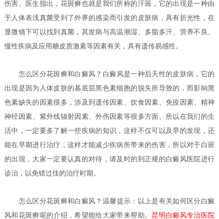
伤害。医生指出，花斑癣也就是我们所称的汗斑，它的出现是一种由
于人体表浅真菌受到了外界的感染而引发的皮肤病，具有折光性，在
显微镜下可以找到真菌，其发病与高温潮湿、多脂多汗、营养不良、
慢性疾病及应用糖皮质激素等因素有关，具有遗传易感性。
怎么区分花斑癣和白癜风？
白癜风是一种后天性的皮肤病，它的
出现是因为人体皮肤的基底层黑色素细胞的脱失所导致的，而影响黑
色素缺失的因素很多，涉及到遗传因素、饮食因素、免疫因素、精神
神经因素、紫外线辐射因素、外伤因素等很多方面。所以在我们的生
活中，一定要多了解一些疾病的知识，这样不仅可以及早的发现，还
能在早期进行治疗，这样才能减少疾病所带来的伤害，所以对于白斑
的出现，大家一定要认真的对待，请及时的到正规的白癜风医院进行
诊治，以免错过佳的治疗时期。
怎么区分花斑癣和白癜风？
温馨提示：以上是有关如何区分白癜
风和花斑癣呢的介绍，希望能给大家带来帮助。
昆明白癜风专治医院