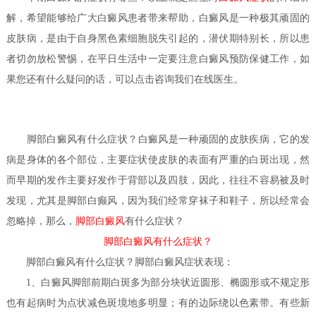
解，希望能够给广大白癜风患者带来帮助，白癜风是一种极其顽固的
皮肤病，是由于自身黑色素细胞脱失引起的，潜伏期特别长，所以患
者切勿放松警惕，在平日生活中一定要注意白癜风预防保健工作，如
果您还有什么疑问的话，可以点击咨询我们在线医生。
脚部白癜风有什么症状？
白癜风是一种顽固的皮肤疾病，它的发
病是身体的各个部位，主要症状使皮肤的表面有严重的白斑出现，然
而早期的发作主要好发作于背部以及四肢，因此，往往不容易被及时
发现，尤其是脚部白癫风，因为我们经常穿袜子和鞋子，所以经常会
忽略掉，那么，
脚部白癜风
有什么症状？
脚部白癜风有什么症状？
脚部白癜风有什么症状？
脚部白癜风症状表现：
1、白癜风脚部前期白斑多为部分块状近圆形、椭圆形或不规定形
也有起病时为点状减色斑境地多明显；有的边际绕以色素带。有些新