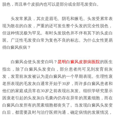
脱色，而且单个皮损内也可以是部分或全部毛发变白。
头发常累及，其次是眉毛、阴毛和腋毛。头发受累常表
现为散在的白发，严重的还可发生整个头发的完全性脱色，
但这种情况极为罕见。有时头发脱色并不伴有其下的头皮白
斑。广泛性毛发变白常为复色不良的标志。为什么女性更易
得白癜风疾病？
白癜风会使头发变白吗？
昆明白癜风皮肤病医院
的医生
指出，除了白癜风头发变白，部分患者尚可见到发育前灰
发，发育前灰发被认为是白癜风的一个早期表现。生理性衰
老所表现的毛发灰白通常开始于30岁，而许多白癜风患者和
他们的家庭成员常在30岁之前表现出灰发。组织学研究显示
因衰老引起的头发灰白毛囊内仍存在异常的黑素细胞，而在
白癜风白发所有的黑素细胞都丧失了。当发现白癜风头发变
白后，都需要及时与治疗医师沟通，确定病情的发展情况，