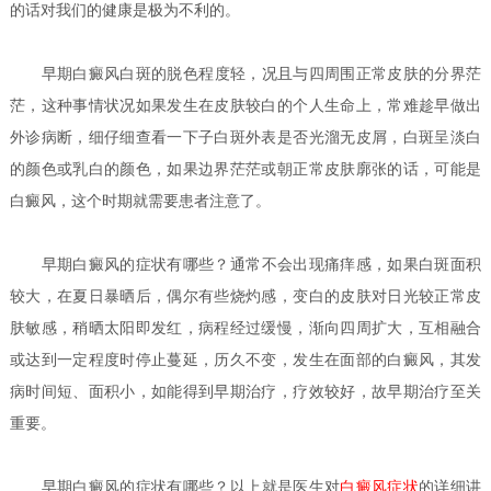
的话对我们的健康是极为不利的。
早期
白癜风白斑的脱色程度轻，况且与四周围正常皮肤的分界茫
茫，这种事情状况如果发生在皮肤较白的个人生命上，常难趁早做出
外诊病断，细仔细查看一下子白斑外表是否光溜无皮屑，白斑呈淡白
的颜色或乳白的颜色，如果边界茫茫或朝正常皮肤廓张的话，可能是
白癜风，这个时期就需要患者注意了。
早期白癜风的症状有哪些？
通常不会出现痛痒感，如果白斑面积
较大，在夏日暴晒后，偶尔有些烧灼感，变白的皮肤对日光较正常皮
肤敏感，稍晒太阳即发红，病程经过缓慢，渐向四周扩大，互相融合
或达到一定程度时停止蔓延，历久不变，发生在面部的白癜风，其发
病时间短、面积小，如能得到早期治疗，疗效较好，故早期治疗至关
重要。
早期白癜风的症状有哪些？
以上就是医生对
白癜风症状
的详细讲