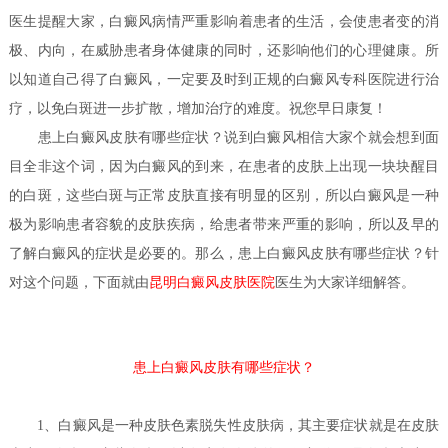
医生
提醒大家，白癜风病情严重影响着患者的生活，会使患者变的消
极、内向，在威胁患者身体健康的同时，还影响他们的心理健康。所
以知道自己得了白癜风，一定要及时到正规的白癜风专科医院进行治
疗，以免白斑进一步扩散，增加治疗的难度。祝您早日康复！
患上白癜风皮肤有哪些症状？
说到白癜风相信大家个就会想到面
目全非这个词，因为白癜风的到来，在患者的皮肤上出现一块块醒目
的白斑，这些白斑与正常皮肤直接有明显的区别，所以白癜风是一种
极为影响患者容貌的皮肤疾病，给患者带来严重的影响，所以及早的
了解白癜风的症状是必要的。那么，患上白癜风皮肤有哪些症状？针
医生
对这个问题，下面就由
昆明白癜风皮肤医院
为大家详细解答。
患上白癜风皮肤有哪些症状？
1、白癜风是一种皮肤色素脱失性皮肤病，其主要症状就是在皮肤