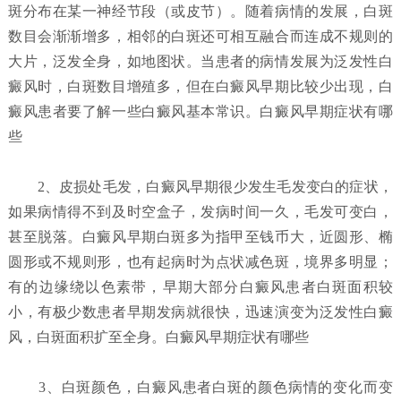
斑分布在某一神经节段（或皮节）。随着病情的发展，白斑
数目会渐渐增多，相邻的白斑还可相互融合而连成不规则的
大片，泛发全身，如地图状。当患者的病情发展为泛发性白
癜风时，白斑数目增殖多，但在白癜风早期比较少出现，白
癜风患者要了解一些白癜风基本常识。白癜风早期症状有哪
些
2、皮损处毛发，白癜风早期很少发生毛发变白的症状，
如果病情得不到及时空盒子，发病时间一久，毛发可变白，
甚至脱落。白癜风早期白斑多为指甲至钱币大，近圆形、椭
圆形或不规则形，也有起病时为点状减色斑，境界多明显；
有的边缘绕以色素带，早期大部分白癜风患者白斑面积较
小，有极少数患者早期发病就很快，迅速演变为泛发性白癜
风，白斑面积扩至全身。白癜风早期症状有哪些
3、白斑颜色，白癜风患者白斑的颜色病情的变化而变