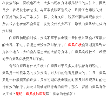
在发病部位，面积也不大，大多出现在身体暴露部位的皮肤上。因数
目少，轻易被患者忽视。与正常皮肤区别很小，且除了色素脱失外，
白斑处的皮肤与正常皮肤一样，没有炎症、脱屑或萎缩等现象发生。
所以很多患者都不会留意，认为没什么大不了，导致白癜风错过佳治
疗时机。
白癜风初期的时候，疾病不至于会出现一些扩散甚至会相互融合
的情况，不过，若是患者没有及时治疗，
白癜风症状
会逐渐蔓延到全
身各个地方，大约会占据患者的大部分身体，白癜风病程较长，希望
对于白癜风症状要及时了解。
背部白癜风有什么症状？
白癜风对于很多人来说都有通说过，白
癜风是一种很常见的皮肤疾病，对人们的危害是很大的，并且白癜风
又是一种很顽固的疾病，只有初期症状出现的时候及时发现及时的进
行有效的治疗，如此才能够减轻患者的痛苦，那么，背部白癜风有什
么症状？
昆明白癜风皮肤医院
医生
将会为您解答！