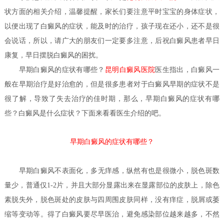
状方面的相关介绍，温馨提醒，家长们要注意平时宝宝的身体症状，
以便出现了白癜风的症状，能及时的治疗，孩子现在还小，还不是很
会说话，所以，请广大的朋友们一定要多注意，后祝白癜风患者早日
康复，早日摆脱白癜风的困扰。
早期白癜风的症状有哪些？
昆明白癜风医院
医生
指出，白癜风一
般在早期治疗是好治愈的，但是很多患者对于白癜风早期的症状不是
很了解，导致了失去治疗的佳时期，那么，早期白癜风的症状有哪
些？白癜风是什么症状？下面来看看医生介绍的吧。
早期白癜风的症状有哪些？
早期
白癜风
不表面化，多无痒感，纵然有也是很微小，脱色斑数
量少，普通仅1-2片，并且大部分显露出来在显露部位的皮肤上，除色
素脱失外，脱色斑处的皮肤与四周围皮肤同样，没有痒症，脱屑或萎
缩等变动等。得了白癜风要尽早医治，避免感染部位越来越多，不然