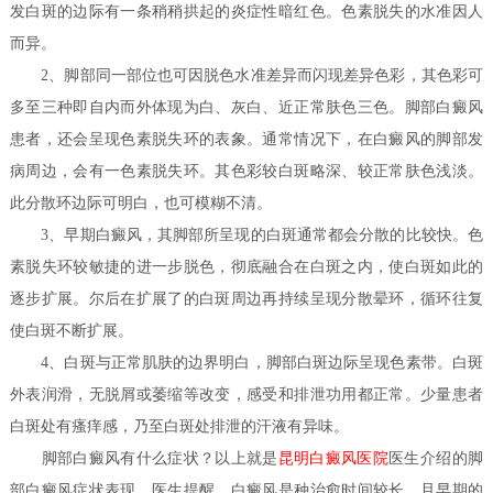
发白斑的边际有一条稍稍拱起的炎症性暗红色。色素脱失的水准因人
而异。
2、脚部同一部位也可因脱色水准差异而闪现差异色彩，其色彩可
多至三种即自内而外体现为白、灰白、近正常肤色三色。脚部白癜风
患者，还会呈现色素脱失环的表象。通常情况下，在白癜风的脚部发
病周边，会有一色素脱失环。其色彩较白斑略深、较正常肤色浅淡。
此分散环边际可明白，也可模糊不清。
3、早期白癜风，其脚部所呈现的白斑通常都会分散的比较快。色
素脱失环较敏捷的进一步脱色，彻底融合在白斑之内，使白斑如此的
逐步扩展。尔后在扩展了的白斑周边再持续呈现分散晕环，循环往复
使白斑不断扩展。
4、白斑与正常肌肤的边界明白，脚部白斑边际呈现色素带。白斑
外表润滑，无脱屑或萎缩等改变，感受和排泄功用都正常。少量患者
白斑处有瘙痒感，乃至白斑处排泄的汗液有异味。
医生​
脚部白癜风有什么症状？
以上就是
昆明白癜风医院
介绍的脚
部白癜风症状表现，医生提醒，白癜风是种治愈时间较长，且早期的