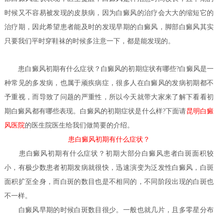
时候又不容易被发现的皮肤病，因为白癜风的治疗会大大的缩短它的
治疗期，因此希望患者能及时的发现早期的白癜风，脚部白癜风其实
只要我们平时穿鞋袜的时候多注意一下，都是能发现的。
患白癜风初期有什么症状？
白癜风的初期症状有哪些?白癜风是一
种常见的多发病，也属于顽疾病症，很多人在白癜风的发病初期都不
予重视，而导致了问题的严重性，所以今天就带大家来了解下看看初
期白癜风都有哪些表现。白癜风的初期症状是什么样?下面请
昆明白癜
风医院
的医生
院医生给我们做简要的介绍。
患白癜风初期有什么症状？
患白癜风初期有什么症状？
初期大部分白癜风患者白斑面积较
小，有极少数患者初期发病就很快，迅速演变为泛发性白癜风，白斑
面积扩至全身，而白斑的数目也是不相同的，不同阶段出现的白斑也
不一样。
白癜风早期的时候白斑数目很少。一般也就几片，且多零星分布