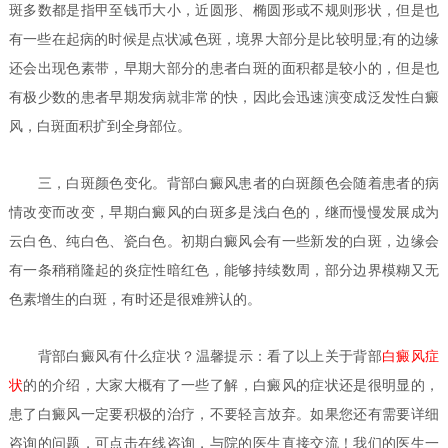
斑多数都是指甲至钱币大小，近圆形、椭圆形或不规则形状，但是也
有一些在起病的时候是点状减色斑，境界大部分是比较明显;有的边缘
还会出现色素带，早期大部分的患者白斑的面积都是较小的，但是也
有极少数的患者早期发病就非常的快，因此会迅速演变成泛发性白癜
风，白斑面积扩到全身部位。
三，白斑颜色变化。背部白癜风患者的白斑颜色会随着患者的病
情改变而改变，早期白癜风的白斑多是浅白色的，继而慢慢发展成为
云白色、纯白色、瓷白色。初期白癜风会有一些新发的白斑，边缘会
有一条稍稍隆起的炎症性暗红色，能够持续数周，部分边界模糊又无
色素增生的白斑，有时还是很难辨认的。
背部白癜风有什么症状？
温馨提示：看了以上关于背部
白癜风症
状
的的介绍，大家大概有了一些了解，白癜风的症状还是很明显的，
患了白癜风一定要积极的治疗，不要轻言放弃。如果您还有需要详细
咨询的问题，可点击在线咨询，与院的医生直接交流！我们的医生一