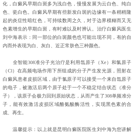
化，白癜风早期白斑多为浅白色，慢慢发展为云白色、纯白
色、瓷白色。白癜风早期有些新发白斑的边缘有一条稍稍隆
起的炎症性暗红色，可持续数周之久，对于边界模糊而又无
色素增生的早期白斑，有时难以及时辨认。治疗白癜风医生
刘中海表示：同一部位的白斑颜色也可能出现不同，有的自
内而外表现为白、灰白、近正常肤色三种颜色。
全智能308准分子光治疗是利用氙原子（Xe）和氯原子
（Cl）在高频电场作用下所组成的分子产生发光源，照射在
白癜风患者皮损区域，由于氯原子可以接受一个来自氙原子
的电子，被激活后两个原子处于一个不稳定结合状态（准分
子），该原子会极力回到原始状态，从而产生了308单频准分
子，能有效激活皮损区域酪氨酸酶活性，实现黑色素的合
成、再生。
温馨提示：以上就是昆明白癜医院医生刘中海为您讲解