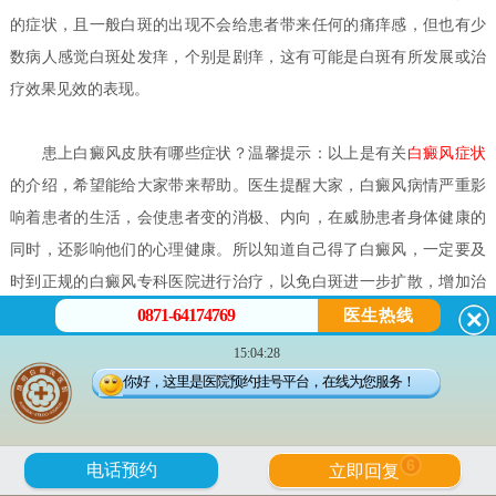
的症状，且一般白斑的出现不会给患者带来任何的痛痒感，但也有少
数病人感觉白斑处发痒，个别是剧痒，这有可能是白斑有所发展或治
疗效果见效的表现。
患上白癜风皮肤有哪些症状？
温馨提示：以上是有关
白癜风症状
的介绍，希望能给大家带来帮助。医生提醒大家，白癜风病情严重影
响着患者的生活，会使患者变的消极、内向，在威胁患者身体健康的
同时，还影响他们的心理健康。所以知道自己得了白癜风，一定要及
时到正规的白癜风专科医院进行治疗，以免白斑进一步扩散，增加治
0871-64174769
疗的难度。祝您早日康复！
医生热线
如何正确分辨白癜风的早期症状？
白癜风是一种慢性发展过程的
15:04:28
皮肤病，患者不能存有侥幸，好能够把握早期治疗的时机，一旦发现
你好，这里是医院预约挂号平台，在线为您服务！
有白癜风早期症状的迹象，一定到正规专业的白癜风医院进行诊断治
疗，尽量花少的钱得到好的治疗效果。因此，正确掌握白癜风早期的
6
电话预约
立即回复
症状，对于患者的身心健康有着极为重要的意义。那么，如何正确分