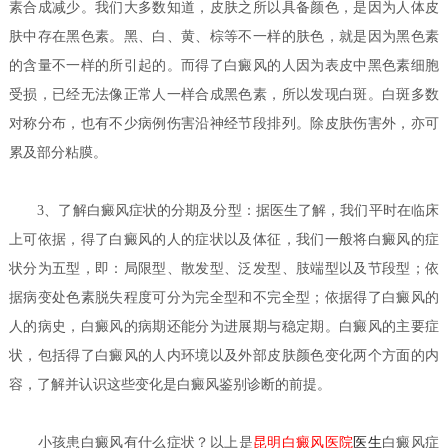
素合成减少。我们大多数知道，皮肤之所以具备颜色，是因为人体皮
肤中存在黑色素。黑、白、黄、棕等不一样的肤色，就是因为黑色素
的含量不一样的所引起的。而得了白癜风的人因为表皮中黑色素细胞
受损，已经无法像正常人一样合成黑色素，所以发现白斑。白斑多数
对称分布，也有不少病例伤害沿神经节段排列。除皮肤伤害外，亦可
累及部分粘膜。
3、了解白癜风症状的分期及分型：据医生了解，我们平时在临床
上可依据，得了白癜风的人的症状以及体征，我们一般将白癜风的症
状分为五型，即：局限型、散发型、泛发型、肢端型以及节段型；依
据病变处色素脱失程度可分为完全型和不完全型；依据得了白癜风的
人的病史，白癜风的病期还能分为进展期与稳定期。白癜风的主要症
状，包括得了白癜风的人内环境以及外部皮肤颜色变化两个方面的内
容，了解并认识这些变化是白癜风鉴别诊断的前提。
小孩患白癜风有什么症状？
以上是
昆明白癜风医院
医生
白癜风症