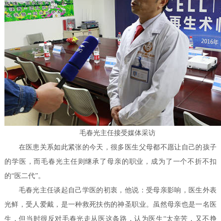
毛春光主任接受媒体采访
在医患关系如此紧张的今天，很多医生父母都不愿让自己的孩子
的学医，而毛春光主任则继承了母亲的职业，成为了一个不折不扣
的“医二代”。
毛春光主任谈起自己学医的初衷，他说：受母亲影响，医生外表
光鲜，受人爱戴，是一种救死扶伤的神圣职业。虽然母亲也是一名医
生，但当时很反对毛春光走从医这条路，认为医生“太辛苦，又不挣