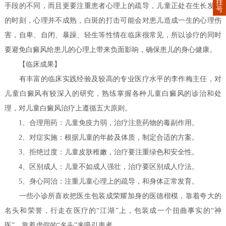
挂
手段的不同，而且更要注重患者心理上的疏导，儿童正处在生长发育
号
的时刻，心理并不成熟，白斑的打击可能会对患儿造成一生的心理伤
害，自卑、自闭、暴躁、轻生等性情在临床很常见，所以诊疗的同时
要避免白癜风给患儿的心理上带来负面影响，确保患儿的身心健康。
【临床成果】
有丰富的临床实践经验及较高的专业医疗水平的李作梅主任，对
儿童白癜风有较深入的研究，熟练掌握各种儿童白癜风的诊治和处
理，对儿童白癜风治疗上遵循五大原则。
1、合理用药：儿童免疫力弱，治疗注意药物的毒副作用。
2、对症实施：根据儿童的年龄及体质，制定合适的方案。
3、拒绝过度：儿童皮肤稚嫩，治疗要注重绿色和安全性。
4、区别成人：儿童不如成人强壮，治疗要区别成人疗法。
5、身心同治：注重儿童心理上的疏导，和身体正常发育。
一些小诊所喜欢把医生包装成荣耀加身的医德楷模，靠着夸大的
名头和荣誉，行走在医疗的“江湖”上，包装成一个扭曲事实的“神
医”，靠着虚假的“名头”来吸引患者。