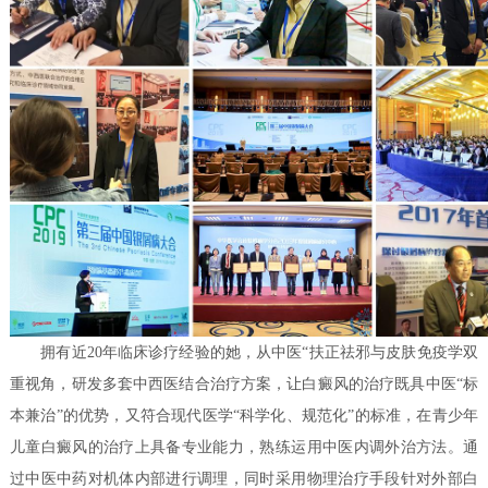
拥有近20年临床诊疗经验的她，从中医“扶正祛邪与皮肤免疫学双
重视角，研发多套中西医结合治疗方案，让白癜风的治疗既具中医“标
本兼治”的优势，又符合现代医学“科学化、规范化”的标准，在青少年
儿童白癜风的治疗上具备专业能力，熟练运用中医内调外治方法。通
过中医中药对机体内部进行调理，同时采用物理治疗手段针对外部白