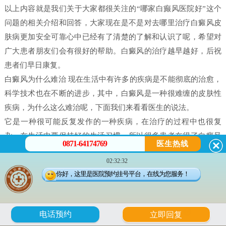
以上内容就是我们关于大家都很关注的“哪家白癫风医院好”这个
问题的相关介绍和回答，大家现在是不是对去哪里治疗白癜风皮
肤病更加安全可靠心中已经有了清楚的了解和认识了呢，希望对
广大患者朋友们会有很好的帮助。白癜风的治疗越早越好，后祝
患者们早日康复。
白癜风为什么难治 现在生活中有许多的疾病是不能彻底的治愈，
科学技术也在不断的进步，其中，白癜风是一种很难缠的皮肤性
疾病，为什么这么难治呢，下面我们来看看医生的说法。
它是一种很可能反复发作的一种疾病，在治疗的过程中也很复
杂，在生活中要保持好的生活习惯，所以很多患者在得了白癜风
0871-64174769
医生热线
之后都害怕治不好。白癜风并不是什么不治之症，只要患者能配
02:32:32
合，还是可以治好的，只不过就是时间问题，所以很多人就会问
你好，这里是医院预约挂号平台，在线为您服务！
治疗白癜风需要多久。
白癜风是有很多原因造成的，我们在治疗时候一定做好检查，接
受正确的治疗。白癜风的发病原因有很多每个患者在体征方面却
6
电话预约
立即回复
没有什么大的、明显的不一样的。所以，在诊断的时候往往会发