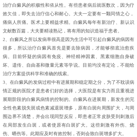
治疗白癜风的积极性和依从性。有些患者病后就医数次，因为疗
效欠佳，即失去治疗信心和耐心。大夫一定要有一颗同情之心，
痛病人所痛。医术上要精益求精。白癜风每年有新治疗、新认识
文献数百篇，大夫要精读熟记，将有用的知识造福于患者。
2、白癜风之所以发病率很高是因为生活中可引起白癜风的病因有
很多，所以治疗白癜风首先是要去除病因，才能够彻底治愈疾
病。目前怀疑的病因有免疫、神经精神因素、黑素细胞自身破
坏、遗传、自由基和微量元素等学说。目前均没有定论，不能给
治疗方案提供科学和准确的线索。
3、在白癜风的发病过程中有进展期和稳定期之分，为了不耽误病
情正规的医院才是患者们好的选择，大医院是有实力而且重视进
展期阶段的白癜风病情的控制的。白癜风在进展期，新发生的完
全性色素脱失斑或色素减退斑增多，原有白斑向周围扩大，与周
围边界不清楚，并会出现同型反应，即患者正常皮肤受到刺激后
在局部发生白斑，或者使原有白斑扩大。这些刺激有外伤、烧
伤、晒伤等。此期应及时有效控制，否则会致白斑增多扩大。