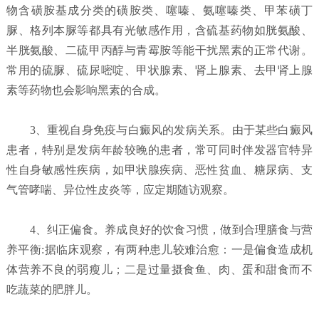
物含磺胺基成分类的磺胺类、噻嗪、氨噻嗪类、甲苯磺丁
脲、格列本脲等都具有光敏感作用，含硫基药物如胱氨酸、
半胱氨酸、二硫甲丙醇与青霉胺等能干扰黑素的正常代谢。
常用的硫脲、硫尿嘧啶、甲状腺素、肾上腺素、去甲肾上腺
素等药物也会影响黑素的合成。
3、重视自身免疫与白癜风的发病关系。由于某些白癜风
患者，特别是发病年龄较晚的患者，常可同时伴发器官特异
性自身敏感性疾病，如甲状腺疾病、恶性贫血、糖尿病、支
气管哮喘、异位性皮炎等，应定期随访观察。
4、纠正偏食。养成良好的饮食习惯，做到合理膳食与营
养平衡:据临床观察，有两种患儿较难治愈：一是偏食造成机
体营养不良的弱瘦儿；二是过量摄食鱼、肉、蛋和甜食而不
吃蔬菜的肥胖儿。