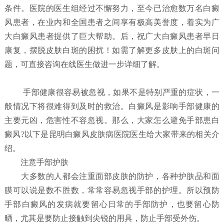
条件。医院的医生组经过不懈努力，至今已治愈数万名白癜
风患者，在业内和全国患者之间享有极高美誉度，着实为广
大白癜风患者提供了巨大帮助。后，祝广大白癜风患者早日
康复，摆脱皮肤白斑的困扰！如需了解更多皮肤上的白斑问
题，可直接咨询在线医生做进一步详细了解。
手部健康很容易被忽视，如果不是特别严重的症状，一
般情况下将很难得到及时的救治。白癜风是影响手部健康的
主要元凶，危害性不容忽视。那么，大家怎么避免手部患白
癜风?以下是昆明白癜风皮肤病医院医生给大家带来的相关介
绍。
注意手部护肤
大多数的人都会注重面部皮肤的防护，各种护肤品和面
膜可以说是数不胜数，常常容易忽视手部的护理。所以预防
手部白癜风的发病就要留心日常的手部防护，也要留心防
晒，尤其是要防止接触到尖锐的用具，防止手部受外伤。