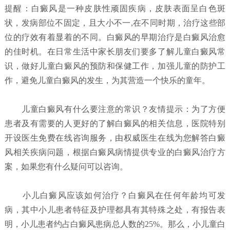
提醒：白癜风是一种皮肤性顽固疾病，皮肤表面呈白色斑
状，发病部位不固定，且大小不一,在不同时期，治疗这些部
位的疗效有着显着的不同。白癜风的早期治疗是白癜风治愈
的佳时机。在日常生活中家长朋友们要多了解儿童白癜风常
识，做好儿童白癜风的预防和保健工作，加强儿童的防护工
作，避免儿童白癜风的发生，为其营造一个快乐的童年。
儿童白癜风有什么要注意的常识？
友情提示：为了方便
患者及有需要的人更好的了解白癜风的相关信息，医院特别
开设医生免费在线咨询服务，由权威医生在线为您解答白癜
风相关疾病问题，根据白癜风病情提供专业的白癜风治疗方
案，如果您有什么疑问可以咨询。
小儿白癜风应该如何治疗？
白癜风在任何年龄均可发
病，其中小儿患者特征及护理都具有其特殊之处，有报告表
明，小儿患者约占白癜风患病总人数的25%。那么，小儿童白