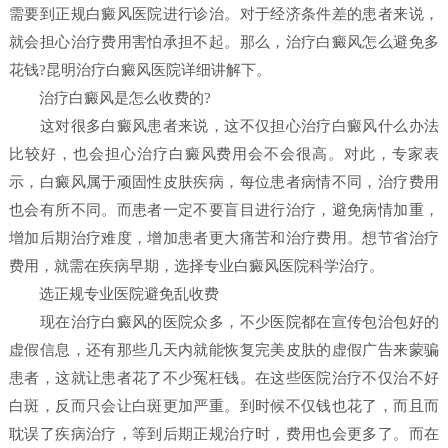
需要到正规白癜风医院进行诊治。对于经济条件差的患者来说，
就会担心治疗费用害怕承担不起。那么，治疗白癜风怎么避免多
花钱?昆明治疗白癜风医院详细讲解下。
治疗白癜风是怎么收费的?
这对很多白癜风患者来说，这不仅担心治疗白癜风什么办法
比较好，也会担心治疗白癜风费用会不会很高。对此，专家表
示，白癜风属于顽固性皮肤疾病，每位患者病情不同，治疗费用
也会有所不同。而患者一定不要盲目进行治疗，避免病情加重，
增加后期治疗难度，增加患者更大痛苦和治疗费用。想节省治疗
费用，就需在疾病早期，选择专业白癜风医院科学治疗。
选正规专业医院避免乱收费
现在治疗白癜风的医院众多，不少医院都在宣传包治包好的
虚假信息，还有那些几天内就能恢复完美皮肤的虚假广告来蒙骗
患者，这就让患者花了不少冤枉钱。在这些医院治疗不仅治不好
白斑，反而只会让白斑更加严重。到时候不仅钱也花了，而且而
耽误了疾病治疗，等到后期正规治疗时，费用也会更多了。而在