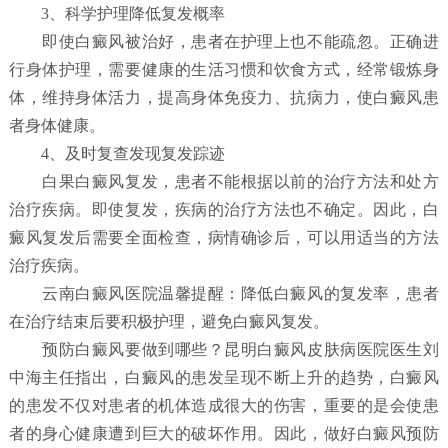
3、科学护理降低复发概率
即使白癜风被治好，患者在护理上也不能疏忽。正确进
行身体护理，需要健康的生活习惯和饮食方式，经常锻炼身
体，维持身体活力，提高身体免疫力、抗病力，使白癜风患
者身体健康。
4、及时复查发现复发踪迹
白果白癜风复发，患者不能根据以前的治疗方法和处方
治疗疾病。即使复发，疾病的治疗方法也不确定。因此，白
癜风复发后需要全面检查，病情确诊后，可以用适当的方法
治疗疾病。
云南白癜风医院温馨提醒：降低白癜风的复发率，患者
在治疗结束后要积极护理，避免白癜风复发。
预防白癜风要做到哪些？
昆明白癜风皮肤病医院
医生刘
中海主任指出，白癜风的患发呈现不断上升的趋势，白癜风
的患发不仅对患者的机体造成很大的伤害，重要的是会使患
者的身心健康遭到巨大的破坏作用。因此，做好白癜风预防