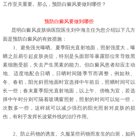
工作至关重要。那么，预防白癜风要做到哪些？
预防白癜风要做到哪些
昆明白癜风皮肤病医院
医生刘中海主任为您介绍以下几方
面是预防白癜风的有效措施：
1、避免强光曝晒。夏季阳光直射地面，照射强度大，曝
晒之后易引起皮肤炎症，特别是头面部等暴露部位常导致黑
素细胞受损，失去产生黑素的能力。但白癜风患者却应主动
地、适度地配合日晒，日晒时间随季节而调整，例如秋、
冬、春初，阳光斜照地面时宜选择中午前后，照晒时间可以
长一些；春末夏季阳光直射地面，以上午、傍晚为宜，若选
择中午时分则可隔着玻璃窗照射，照射的时间可以短一些，
次数多一些，这样就可以减少强烈的阳光照射对皮肤的损
伤，有利于发挥长波紫外线的治疗作用。
2、防止药物的诱发。久服某些药物而发生的白斑，如药