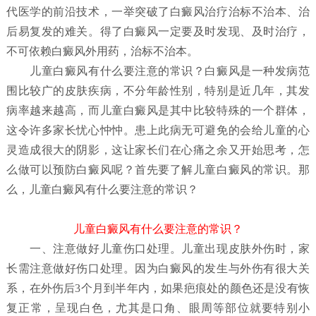
代医学的前沿技术，一举突破了白癜风治疗治标不治本、治
后易复发的难关。得了白癜风一定要及时发现、及时治疗，
不可依赖白癜风外用药，治标不治本。
儿童白癜风有什么要注意的常识？
白癜风是一种发病范
围比较广的皮肤疾病，不分年龄性别，特别是近几年，其发
病率越来越高，而儿童白癜风是其中比较特殊的一个群体，
这令许多家长忧心忡忡。患上此病无可避免的会给儿童的心
灵造成很大的阴影，这让家长们在心痛之余又开始思考，怎
么做可以预防白癜风呢？首先要了解儿童白癜风
的常识。那
么，儿童白癜风有什么要注意的常识？
儿童白癜风有什么要注意的常识？
一、注意做好儿童伤口处理。儿童出现皮肤外伤时，家
长需注意做好伤口处理。因为白癜风的发生与外伤有很大关
系，在外伤后3个月到半年内，如果疤痕处的颜色还是没有恢
复正常，呈现白色，尤其是口角、眼周等部位就要特别小