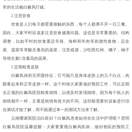
常的生活被白癜风打破。
2.注意饮食
饮食是人们每天都需要接触的东西，每个人都离不开一日三餐。
因此，大家平时应该多注意饮食健康问题。这也是非常重要的。结构
调整，比如平时的饮食要忌辛辣、海鲜和羊肉等刺激性食物，忌韭
菜、菠菜等草酸含量高的蔬菜，注意戒酒，少吃西红柿、橘子，柚子
等维生素C含量高的蔬果。
3.定期检查皮肤
白癜风病初无明显特征，它可能只是身体皮肤上的几个白点，肉
眼看起来和正常皮肤一样。这个时候大家要做好预防工作，可以定期
去正规的白癜风医院检查病情，以便及时发现病情。因为每个病人的
病情都不一样，主要是病情有很大的不同。这些都需要对设备进行综
合测试才能了解，而不能通过单一的测试方法来了解。
云南哪家医院治白斑好？白癜风患者如何在生活中护理呢？
昆明
白癜风医院温馨提醒：大家要重视白癜风疾病，做好相应的预防工