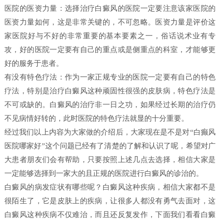
医院的医资力量：选择治疗白癜风的医院一定要注意该家医院的
医资力量如何，这是非常关键的，不可忽略。医资力量是评价这
家医院好与不好的非常重要的基本要素之一，俗话说术业有专
攻，好的医院一定要有自己的重点或是侧重点的科室，才能够更
好的服务于患者。
有没有特色疗法：作为一家正规专业的医院一定要有自己的特色
疗法，特别是治疗白癜风这种顽固性很强的皮肤病，特色疗法是
不可或缺的。白癜风的治疗非一日之功，如果经过长期的治疗仍
不见病情好转的，此时医院的特色疗法就显的十分重要。
经过我们以上内容为大家做的介绍后，大家现在是不是对“白癫风
医院哪家好”这个问题已经有了清楚的了解和认识了呢，希望对广
大患者朋友们会有帮助，只要按照上述几点去选择，相信大家是
一定能够选择到一家大的且正规的医院进行白癜风的诊治的。
白癜风的病发症状有哪些呢？白癜风这种疾病，相信大家都不是
很陌生了，它是皮肤上的疾病，让很多人都没有勇气去面对，这
白癜风这种疾病不仅难治，而且还反复发作，下面我们看看白癜