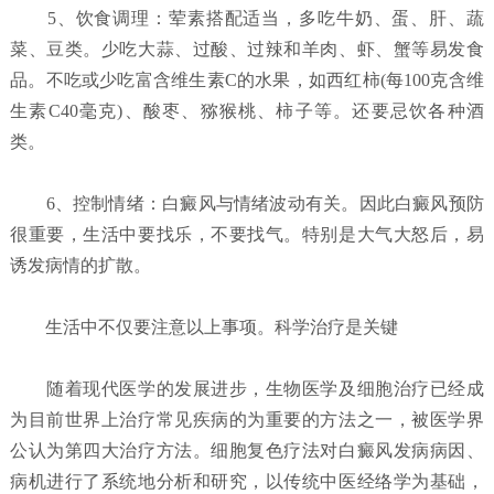
5、饮食调理：荤素搭配适当，多吃牛奶、蛋、肝、蔬
菜、豆类。少吃大蒜、过酸、过辣和羊肉、虾、蟹等易发食
品。不吃或少吃富含维生素C的水果，如西红柿(每100克含维
生素C40毫克)、酸枣、猕猴桃、柿子等。还要忌饮各种酒
类。
6、控制情绪：白癜风与情绪波动有关。因此白癜风预防
很重要，生活中要找乐，不要找气。特别是大气大怒后，易
诱发病情的扩散。
生活中不仅要注意以上事项。科学治疗是关键
随着现代医学的发展进步，生物医学及细胞治疗已经成
为目前世界上治疗常见疾病的为重要的方法之一，被医学界
公认为第四大治疗方法。细胞复色疗法对白癜风发病病因、
病机进行了系统地分析和研究，以传统中医经络学为基础，