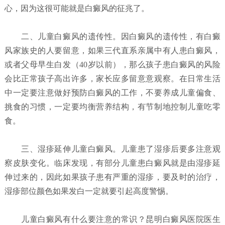
心，因为这很可能就是白癜风的征兆了。
二、儿童白癜风的遗传性。因白癜风的遗传性，有白癜
风家族史的人要留意，如果三代直系亲属中有人患白癜风，
或者父母早生白发（40岁以前），那么孩子患白癜风的风险
会比正常孩子高出许多，家长应多留意意观察。在日常生活
中一定要注意做好预防白癜风的工作，不要养成儿童偏食、
挑食的习惯，一定要均衡营养结构，有节制地控制儿童吃零
食。
三、湿疹延伸儿童白癜风。儿童患了湿疹后要多注意观
察皮肤变化。临床发现，有部分儿童患白癜风就是由湿疹延
伸过来的，因此如果孩子患有严重的湿疹，要及时的治疗，
湿疹部位颜色如果发白一定就要引起高度警惕。
儿童白癜风有什么要注意的常识？昆明白癜风医院
医生