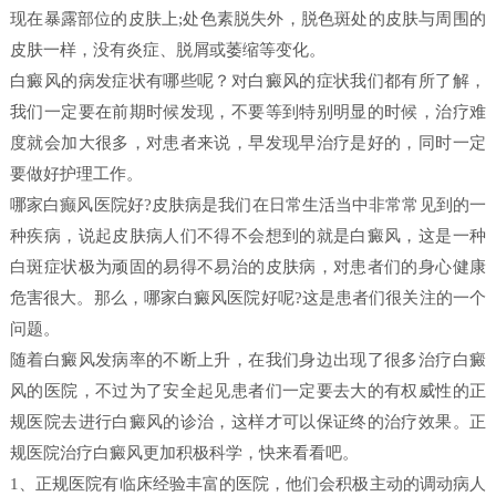
现在暴露部位的皮肤上;处色素脱失外，脱色斑处的皮肤与周围的
皮肤一样，没有炎症、脱屑或萎缩等变化。
白癜风的病发症状有哪些呢？对白癜风的症状我们都有所了解，
我们一定要在前期时候发现，不要等到特别明显的时候，治疗难
度就会加大很多，对患者来说，早发现早治疗是好的，同时一定
要做好护理工作。
哪家白癫风医院好?皮肤病是我们在日常生活当中非常常见到的一
种疾病，说起皮肤病人们不得不会想到的就是白癜风，这是一种
白斑症状极为顽固的易得不易治的皮肤病，对患者们的身心健康
危害很大。那么，哪家白癜风医院好呢?这是患者们很关注的一个
问题。
随着白癜风发病率的不断上升，在我们身边出现了很多治疗白癜
风的医院，不过为了安全起见患者们一定要去大的有权威性的正
规医院去进行白癜风的诊治，这样才可以保证终的治疗效果。正
规医院治疗白癜风更加积极科学，快来看看吧。
1、正规医院有临床经验丰富的医院，他们会积极主动的调动病人