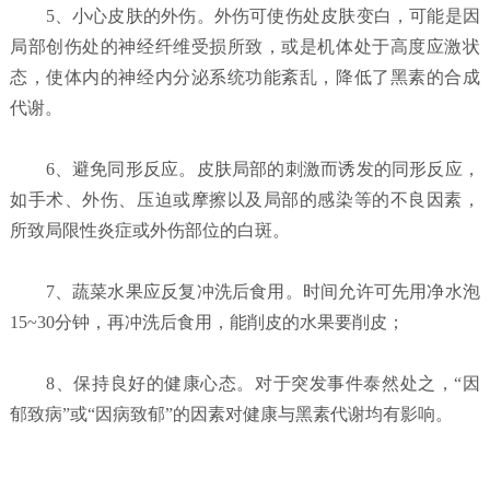
5、小心皮肤的外伤。外伤可使伤处皮肤变白，可能是因
局部创伤处的神经纤维受损所致，或是机体处于高度应激状
态，使体内的神经内分泌系统功能紊乱，降低了黑素的合成
代谢。
6、避免同形反应。皮肤局部的刺激而诱发的同形反应，
如手术、外伤、压迫或摩擦以及局部的感染等的不良因素，
所致局限性炎症或外伤部位的白斑。
7、蔬菜水果应反复冲洗后食用。时间允许可先用净水泡
15~30分钟，再冲洗后食用，能削皮的水果要削皮；
8、保持良好的健康心态。对于突发事件泰然处之，“因
郁致病”或“因病致郁”的因素对健康与黑素代谢均有影响。