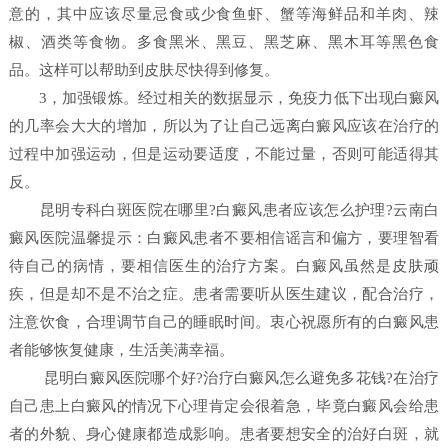
意的，其中应该尽量忌食或少食鱼虾、蟹等海鲜品和羊肉、辣
椒、酒类等食物。多食黑米、黑豆、黑芝麻、黑木耳等黑色食
品。这样可以帮助到皮肤尽快得到修复。
3，加强锻炼。经过相关的数据显示，免疫力低下出现白癜风
的几率会大大的增加，所以为了让自己远离白癜风应该在治疗的
过程中加强运动，但是运动要适度，不能过量，否则可能适得其
反。
昆明专科白斑医院在哪里?白癜风患者应该怎么护理?云南白
癜风医院温馨提示：白癜风患者不要相信谣言和偏方，要理智看
待自己的病情，要相信医生的治疗方案。白癜风虽然是皮肤顽
疾，但是却不是不治之症。患者需要听从医生建议，配合治疗，
注意饮食，合理调节自己的睡眠时间。衷心祝愿所有的白癜风患
者能够恢复健康，生活美满幸福。
昆明白癜风医院哪个好?治疗白癜风怎么避免多花钱?在治疗
自己患上白癜风的情况下心理肯定会很着急，毕竟白癜风会给患
者的外貌、身心健康都造成影响。患者要想安全的治好白斑，就