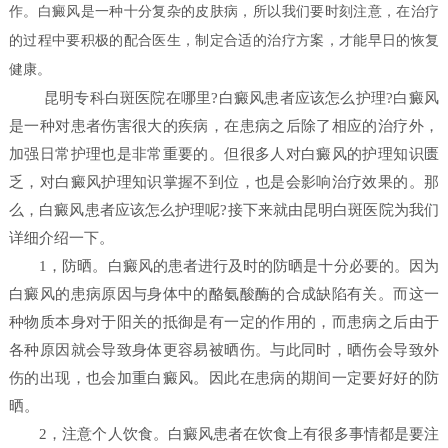
作。白癜风是一种十分复杂的皮肤病，所以我们要时刻注意，在治疗
的过程中要积极的配合医生，制定合适的治疗方案，才能早日的恢复
健康。
昆明专科白斑医院在哪里?白癜风患者应该怎么护理?白癜风
是一种对患者伤害很大的疾病，在患病之后除了相应的治疗外，
加强日常护理也是非常重要的。但很多人对白癜风的护理知识匮
乏，对白癜风护理知识掌握不到位，也是会影响治疗效果的。那
么，白癜风患者应该怎么护理呢?接下来就由昆明白斑医院为我们
详细介绍一下。
1，防晒。白癜风的患者进行及时的防晒是十分必要的。因为
白癜风的患病原因与身体中的酪氨酸酶的合成缺陷有关。而这一
种物质本身对于阳关的抵御是有一定的作用的，而患病之后由于
各种原因就会导致身体更容易被晒伤。与此同时，晒伤会导致外
伤的出现，也会加重白癜风。因此在患病的期间一定要好好的防
晒。
2，注意个人饮食。白癜风患者在饮食上有很多事情都是要注