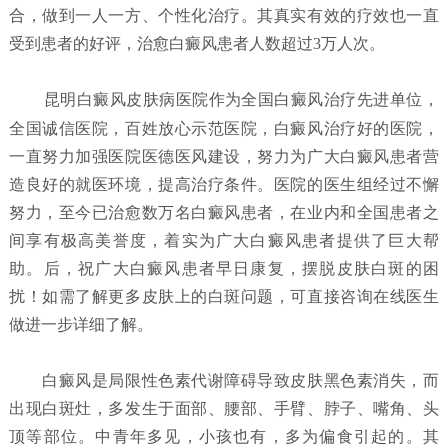
合，做到一人一方、个性化治疗。其真实有效的疗效也一直
受到患者的好评，治愈白癜风患者人数超过3万人次。
昆明白癜风皮肤病医院
作为全国白癜风治疗先进单位，
全国诚信医院，百姓放心示范医院，白癜风治疗好的医院，
一直努力加强医院医德医风建设，努力为广大白癜风患者营
造良好的就医环境，提高治疗条件。医院的医生组经过不懈
努力，至今已治愈数万名白癜风患者，在业内和全国患者之
间享有极高美誉度，着实为广大白癜风患者提供了巨大帮
助。后，祝广大白癜风患者早日康复，摆脱皮肤白斑的困
扰！如需了解更多皮肤上的白斑问题，可直接咨询在线医生
做进一步详细了解。
白癜风是局限性色素代谢障碍导致皮肤黑色素消失，而
出现白斑灶，多发生于面部、腰部、手臂、脖子、嘴角、头
顶等部位。中青年多见，小孩也有，多为偏食引起的。其