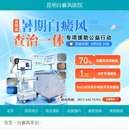
您好,这里是在线预约挂号平台！
昆明白癜风医院
请问你是有白斑、白癜风问题吗？
首页
医院简介
医生团队
在线预约
就医指南
来院路线
首页
>
白癜风常识
>