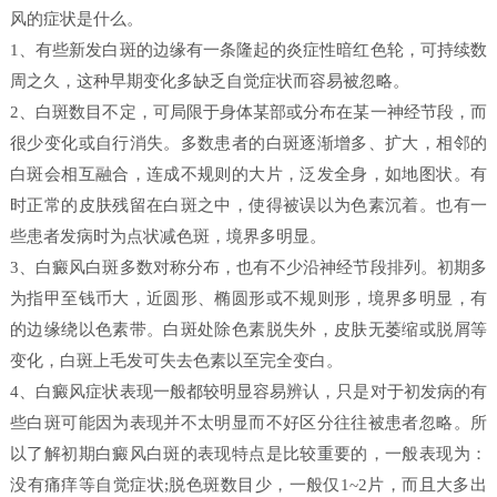
风的症状是什么。
1、有些新发白斑的边缘有一条隆起的炎症性暗红色轮，可持续数
周之久，这种早期变化多缺乏自觉症状而容易被忽略。
2、白斑数目不定，可局限于身体某部或分布在某一神经节段，而
很少变化或自行消失。多数患者的白斑逐渐增多、扩大，相邻的
白斑会相互融合，连成不规则的大片，泛发全身，如地图状。有
时正常的皮肤残留在白斑之中，使得被误以为色素沉着。也有一
些患者发病时为点状减色斑，境界多明显。
3、白癜风白斑多数对称分布，也有不少沿神经节段排列。初期多
为指甲至钱币大，近圆形、椭圆形或不规则形，境界多明显，有
的边缘绕以色素带。白斑处除色素脱失外，皮肤无萎缩或脱屑等
变化，白斑上毛发可失去色素以至完全变白。
4、白癜风症状表现一般都较明显容易辨认，只是对于初发病的有
些白斑可能因为表现并不太明显而不好区分往往被患者忽略。所
以了解初期白癜风白斑的表现特点是比较重要的，一般表现为：
没有痛痒等自觉症状;脱色斑数目少，一般仅1~2片，而且大多出