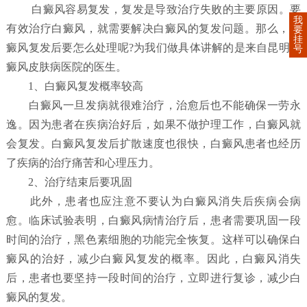
白癜风容易复发，复发是导致治疗失败的主要原因。要
我
有效治疗白癜风，就需要解决白癜风的复发问题。那么，白
要
挂
癜风复发后要怎么处理呢?为我们做具体讲解的是来自昆明白
号
癜风皮肤病医院的医生。
1、白癜风复发概率较高
白癜风一旦发病就很难治疗，治愈后也不能确保一劳永
逸。因为患者在疾病治好后，如果不做护理工作，白癜风就
会复发。白癜风复发后扩散速度也很快，白癜风患者也经历
了疾病的治疗痛苦和心理压力。
2、治疗结束后要巩固
此外，患者也应注意不要认为白癜风消失后疾病会病
愈。临床试验表明，白癜风病情治疗后，患者需要巩固一段
时间的治疗，黑色素细胞的功能完全恢复。这样可以确保白
癜风的治好，减少白癜风复发的概率。因此，白癜风消失
后，患者也要坚持一段时间的治疗，立即进行复诊，减少白
癜风的复发。