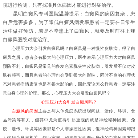
院进行检测，只有找准具体病因才能进行对症治疗。
昆明白癜风专科医院温馨提示：白癜风的病因复杂，患
白后危害多多，为了降低白癜风病发率患者一定要在日常生
活中做好预防，若是不幸患上了白癜风，就要及时前往正规
白癜风医院对症治疗。
心理压力大会引发白癜风吗？
白癜风是一种慢性皮肤病，得了白
癜风之后，患者会有极大的心理压力，医生表示心理压力大对白癜风
预防不利，白癜风是常见的多发色素脱失性皮肤病，引发后不仅对皮
肤有损害，而且患者的心理也会受到很大的影响，同时不良的心理状
态对患者病情康复也是有很大影响的，因此无论怎么样患者一定要注
意自身心理的护理。那么，
心理压力大会引发白癜风吗？
心理压力大会引发白癜风吗？
白癜风的病因
主要是与人体免疫系统出现问题、遗传、环境、食
品污染等有关，但其中尤为值得引起重视的就是神经精神因素。免
疫、遗传、环境等因素都是个人非操控性因素，但神经精神因素却跟
人的行为息息相关，作为家属，如果您发现自己身边的白癜风朋友有