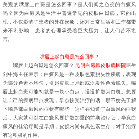
美观的嘴唇上白斑是怎么回事？是人们闻之色变的白癜风
吗？因为白癜风是生活中普遍常见的皮肤白斑病，它的出
现，不仅影响了患者的外在形象，还对日常生活和工作都带
来不利影响，患者的心理承受着巨大压力，让人们苦不堪
言。
嘴唇上起白斑是怎么回事？
嘴唇上起白斑是怎么回事？
昆明白癜风皮肤病医院
医生
刘中海主任表示：白癜风是一种皮肤色素脱失性疾病，表现
为部分色素不均匀，引起皮肤上局部或泛发性色素脱失。嘴
唇上起白斑可能初就是一块小白点，慢慢扩散为白斑。想要
让自己的疾病早点发现，早点接受治疗的话，那不妨先了解
下嘴唇部白癜风的症状有哪些，这样在知道了白癜风的症状
后，大家就可以在白癜风要扩散加重的前期治疗它，毕竟白
癜风的佳治疗期是早期，皮损内尚有黑色素生存，对于治疗
有这积极的作用。