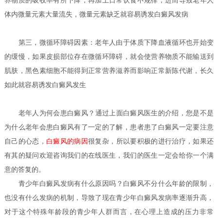
养物质的吸收率有所下降，再加上日常饮食不规律，进而导致老年人
体内微量元素大量流失，微量元素缺乏就容易诱发白癜风发病
第三，微循环障碍因素：老年人由于体质下降血液循环也开始变
的缓慢，如果皮损部位存在微循环障碍，就会使营养物质不能输送到
肌肤，黑色素细胞不能得到正常营养滋养而影响正常新陈代谢，长久
如此就容易诱发白癜风发生
老年人为何会患白癜风？
通过上面白癜风医生的介绍，您是不是
为什么老年会患白癜风有了一定的了解，患者患了白癜风一定要注意
自己的心态，
白癜风的病因
很复杂，所以要积极的进行治疗，如果还
有其的疑问欢迎咨询我们的在线医生，我们的医生一定会给你一个满
意的答复的。
青少年白癜风发病有什么原因吗？
白癜风不分什么年龄的限制，
也没有什么发病的机制，导致了现在青少年白癜风发病率逐渐升高，
对于这个特殊年龄段的青少年人群而言，在心理上造成的压力非常