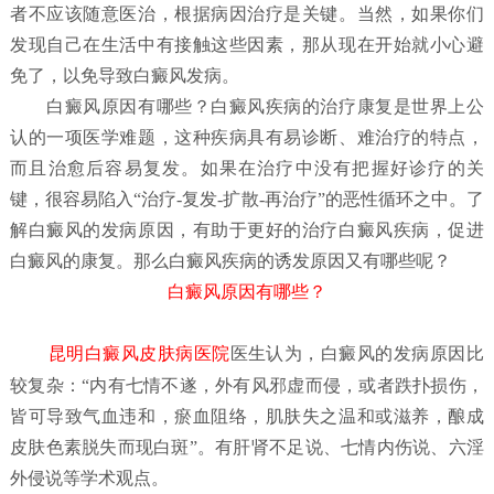
者不应该随意医治，根据病因治疗是关键。当然，如果你们
发现自己在生活中有接触这些因素，那从现在开始就小心避
免了，以免导致白癜风发病。
白癜风原因有哪些？
白癜风疾病的治疗康复是世界上公
认的一项医学难题，这种疾病具有易诊断、难治疗的特点，
而且治愈后容易复发。如果在治疗中没有把握好诊疗的关
键，很容易陷入“治疗-复发-扩散-再治疗”的恶性循环之中。了
解白癜风的发病原因，有助于更好的治疗白癜风疾病，促进
白癜风的康复。那么白癜风疾病的诱发原因又有哪些呢？
白癜风原因有哪些？
昆明白癜风皮肤病医院
医生认为，白癜风的发病原因比
较复杂：“内有七情不遂，外有风邪虚而侵，或者跌扑损伤，
皆可导致气血违和，瘀血阻络，肌肤失之温和或滋养，酿成
皮肤色素脱失而现白斑”。有肝肾不足说、七情内伤说、六淫
外侵说等学术观点。