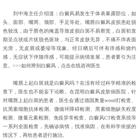
刘中海主任介绍道：白癜风易发生于体表暴露部位，如
头、面部、嘴周、颈部、手足等处。嘴唇白癜风皮损患处脱
色较浅，由于唇色的掩盖导致皮损白斑不易察觉，白斑初发
期呈点状或片状脱色斑块，与正常皮肤无异，不痛不痒表面
光滑，无皮屑或萎缩等现象。经日晒后可伴有痒感和烧灼
感，无症状下伴随痒感，可能提示病情发展，患者要引为注
意。>>>如何辨别白癜风，点击在线咨询医生
嘴唇上起白斑就是白癜风吗？
在没有经过科学精准的检
查下，医生也不能妄下论断。在昆明白癜风皮肤病医院，针
对嘴唇上起白斑的患者，医生会通过德国奥曼wood灯检查、
抗黑素细胞抗体检测、微循环障碍检测、黑素细胞缺失程度
检测、微量元素检测、免疫异常检查、白癜风CT检查系统等
一系列全面检查，先确诊病情，找准病因，在有科学依据的
情况下，再给患者进行施治。