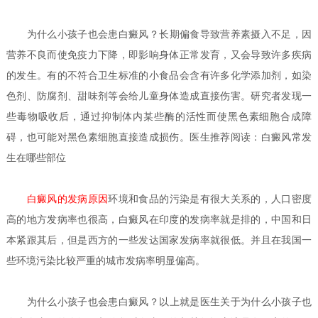
为什么小孩子也会患白癜风？
长期偏食导致营养素摄入不足，因
营养不良而使免疫力下降，即影响身体正常发育，又会导致许多疾病
的发生。有的不符合卫生标准的小食品会含有许多化学添加剂，如染
色剂、防腐剂、甜味剂等会给儿童身体造成直接伤害。研究者发现一
些毒物吸收后，通过抑制体内某些酶的活性而使黑色素细胞合成障
碍，也可能对黑色素细胞直接造成损伤。医生推荐阅读：白癜风常发
生在哪些部位
白癜风的发病原因
环境和食品的污染是有很大关系的，人口密度
高的地方发病率也很高，白癜风在印度的发病率就是排的，中国和日
本紧跟其后，但是西方的一些发达国家发病率就很低。并且在我国一
些环境污染比较严重的城市发病率明显偏高。
为什么小孩子也会患白癜风？
以上就是医生关于为什么小孩子也