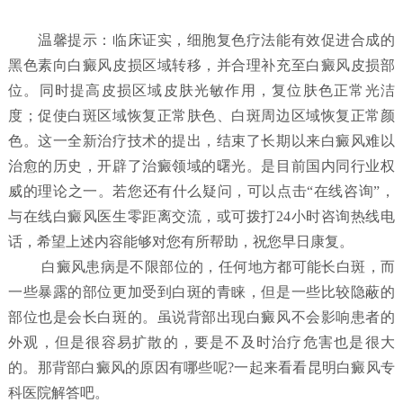
温馨提示：临床证实，细胞复色疗法能有效促进合成的
黑色素向白癜风皮损区域转移，并合理补充至白癜风皮损部
位。同时提高皮损区域皮肤光敏作用，复位肤色正常光洁
度；促使白斑区域恢复正常肤色、白斑周边区域恢复正常颜
色。这一全新治疗技术的提出，结束了长期以来白癜风难以
治愈的历史，开辟了治癜领域的曙光。是目前国内同行业权
威的理论之一。若您还有什么疑问，可以点击“在线咨询”，
与在线白癜风医生零距离交流，或可拨打24小时咨询热线电
话，希望上述内容能够对您有所帮助，祝您早日康复。
白癜风患病是不限部位的，任何地方都可能长白斑，而
一些暴露的部位更加受到白斑的青睐，但是一些比较隐蔽的
部位也是会长白斑的。虽说背部出现白癜风不会影响患者的
外观，但是很容易扩散的，要是不及时治疗危害也是很大
的。那背部白癜风的原因有哪些呢?一起来看看昆明白癜风专
科医院解答吧。