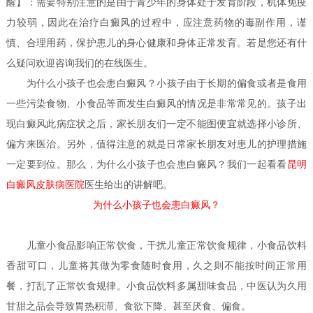
醒】：需要特别注意的是由于青少年的身体处于发育阶段，机体免疫
力较弱，因此在治疗白癜风的过程中，应注意药物的毒副作用，谨
慎、合理用药，保护患儿的身心健康和身体正常发育。若是您还有什
么疑问欢迎咨询我们的在线医生。
为什么小孩子也会患白癜风？
小孩子由于长期的偏食或者是食用
一些污染食物、小食品等而发生白癜风的情况是非常常见的。孩子出
现白癜风此病症状之后，家长朋友们一定不能图便宜就选择小诊所、
偏方来医治。另外，值得注意的就是日常家长朋友对患儿的护理措施
一定要到位。那么，为什么小孩子也会患白癜风？我们一起看看
昆明
白癜风皮肤病医院
医生
给出的讲解吧。
为什么小孩子也会患白癜风？
儿童小食品影响正常饮食，干扰儿童正常饮食规律，小食品饮料
香甜可口，儿童将其做为零食随时食用，久之则不能按时间正常用
餐，打乱了正常饮食规律。小食品饮料多属甜味食品，中医认为久用
甘甜之品会导致胃热积滞、食欲下降、甚至厌食、偏食。