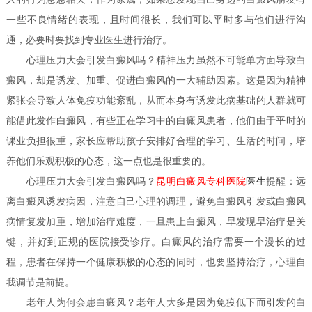
一些不良情绪的表现，且时间很长，我们可以平时多与他们进行沟
通，必要时要找到专业医生进行治疗。
心理压力大会引发白癜风吗？
精神压力虽然不可能单方面导致白
癜风，却是诱发、加重、促进白癜风的一大辅助因素。这是因为精神
紧张会导致人体免疫功能紊乱，从而本身有诱发此病基础的人群就可
能借此发作白癜风，有些正在学习中的白癜风患者，他们由于平时的
课业负担很重，家长应帮助孩子安排好合理的学习、生活的时间，培
养他们乐观积极的心态，这一点也是很重要的。
心理压力大会引发白癜风吗？
昆明白癜风专科医院
医生
提醒：远
离白癜风诱发病因，注意自己心理的调理，避免白癜风引发或白癜风
病情复发加重，增加治疗难度，一旦患上白癜风，早发现早治疗是关
键，并好到正规的医院接受诊疗。白癜风的治疗需要一个漫长的过
程，患者在保持一个健康积极的心态的同时，也要坚持治疗，心理自
我调节是前提。
老年人为何会患白癜风？
老年人大多是因为免疫低下而引发的白