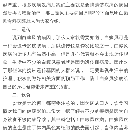
越严重。很多疾病发病后我们主要就是要搞清楚疾病的病因
然后再去积极治疗，那白癜风主要病因是哪些?下面昆明白癜
风专科医院就来为大家介绍。
一、遗传
说到白癜风的病因，那么大家就需要知道，白癜风可是
一种会遗传的皮肤病，所以遗传也是诱发比较之一，白癜风
疾病的遗传几率虽然不高，但是并不代表就不会出现遗传现
象。生活中不少的白癜风患者就是因为遗传而病发。因此对
于那些体内携带遗传基因的人群来说，一定要重视生活中的
护理，积极的做好相关方面的预防工作，防止白癜风疾病给
自己的身心健康带来严重的危害。
二、饮食
饮食是无论何时都需要注意的，因为病从口入，饮食习
惯对我们的健康影响非常大，据了解有不少的疾病是因为自
身饮食不够健康导致，其中就包括了白癜风疾病。白癜风疾
病的发生是由于体内黑色素细胞的缺失而引起，当体内营养