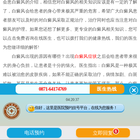
会患白癜风的介绍，相信您对白癜风的相关知识应该是有一定的了解
了，白癜风会给患者的身心带来极其严重的危害，希望广大白癜风患
者朋友可以及时的对白癜风采取正规治疗，治疗同时也应当注意对白
癜风的护理。如果您还想了解更多、更专业的白癜风相关知识，您可
以点击免费咨询在线医生，也可以拨打我们的健康热线，我们的医生
为您做详细的解答!
白癜风出现的原因有哪些？
出现
白癜风症状
之后会给患者带来很
大的身心负担，让患者是十分的恼火。医生指出：白癜风是一种极其
难以被治愈的皮肤疾病，如果不能正确的采取治疗，病情加剧、白斑
扩散，甚至是发生于全身各处，让患者更加的苦不堪言。那么，
白癜
0871-64174769
医生热线
风出现的原因有哪些？
04:20:37
白癜风出现的原因有哪些？
你好，这里是医院预约挂号平台，在线为您服务！
1、黑色素细胞自毁因素：酪氨酸、铜离子相对缺乏因素说黑色素
的产生过程是一个复杂的生物化学过程。而多巴既是黑色素又是肾上
6
电话预约
立即回复
腺素的前身，均来源于酪氨酸，经酪氨酸氧化而成。当精神紧张时会