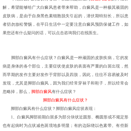
解，希望能够给广大白癜风患者带来帮助，白癜风是一种极其顽固的
皮肤病，是由于自身黑色素细胞脱失引起的，潜伏期特别长，所以患
者切勿放松警惕，在平日生活中一定要注意白癜风预防保健工作，如
果您还有什么疑问的话，可以点击咨询我们在线医生。
脚部白癜风有什么症状？
白癜风是一种顽固的皮肤疾病，它的发
病是身体的各个部位，主要症状使皮肤的表面有严重的白斑出现，然
而早期的发作主要好发作于背部以及四肢，因此，往往不容易被及时
发现，尤其是脚部白癫风，因为我们经常穿袜子和鞋子，所以经常会
忽略掉，那么，
脚部白癜风
有什么症状？
脚部白癜风有什么症状？
脚部白癜风有什么症状？
脚部白癜风症状表现：
1、白癜风脚部前期白斑多为部分块状近圆形、椭圆形或不规定形
也有起病时为点状减色斑境地多明显；有的边际绕以色素带。有些新