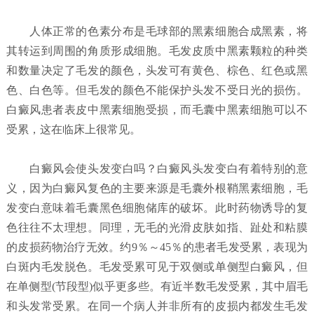
人体正常的色素分布是毛球部的黑素细胞合成黑素，将
其转运到周围的角质形成细胞。毛发皮质中黑素颗粒的种类
和数量决定了毛发的颜色，头发可有黄色、棕色、红色或黑
色、白色等。但毛发的颜色不能保护头发不受日光的损伤。
白癜风患者表皮中黑素细胞受损，而毛囊中黑素细胞可以不
受累，这在临床上很常见。
白癜风会使头发变白吗？
白癜风头发变白有着特别的意
义，因为白癜风复色的主要来源是毛囊外根鞘黑素细胞，毛
发变白意味着毛囊黑色细胞储库的破坏。此时药物诱导的复
色往往不太理想。同理，无毛的光滑皮肤如指、趾处和粘膜
的皮损药物治疗无效。约9％～45％的患者毛发受累，表现为
白斑内毛发脱色。毛发受累可见于双侧或单侧型白癜风，但
在单侧型(节段型)似乎更多些。有近半数毛发受累，其中眉毛
和头发常受累。在同一个病人并非所有的皮损内都发生毛发