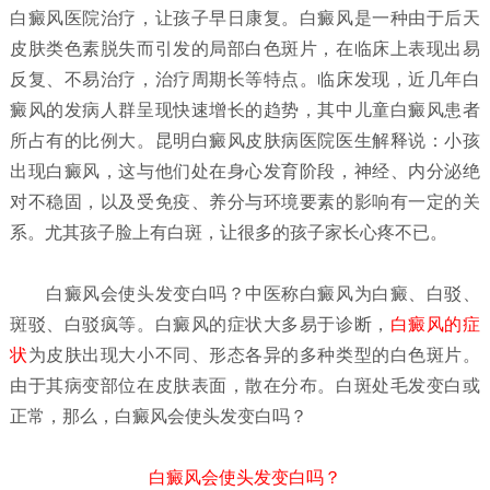
白癜风医院治疗，让孩子早日康复。白癜风是一种由于后天
皮肤类色素脱失而引发的局部白色斑片，在临床上表现出易
反复、不易治疗，治疗周期长等特点。临床发现，近几年白
癜风的发病人群呈现快速增长的趋势，其中儿童白癜风患者
所占有的比例大。昆明白癜风皮肤病医院医生解释说：小孩
出现白癜风，这与他们处在身心发育阶段，神经、内分泌绝
对不稳固，以及受免疫、养分与环境要素的影响有一定的关
系。尤其孩子脸上有白斑，让很多的孩子家长心疼不已。
白癜风会使头发变白吗？
中医称白癜风为白癜、白驳、
斑驳、白驳疯等。白癜风的症状大多易于诊断，
白癜风的症
状
为皮肤出现大小不同、形态各异的多种类型的白色斑片。
由于其病变部位在皮肤表面，散在分布。白斑处毛发变白或
正常，那么，白癜风会使头发变白吗？
白癜风会使头发变白吗？