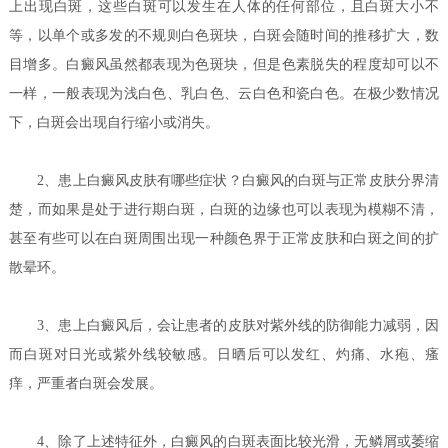
上出现白斑，这些白斑可以发生在人体的任何部位，且白斑大小不
等，以单个或多发的不规则白色斑块，白斑会随时间的推移扩大，数
目增多。白癜风虽然都表现为色斑块，但是色素脱失的程度却可以不
一样，一般表现为浅白色、乳白色、云白色和瓷白色。在极少数情况
下，白斑会出现自行缩小或消失。
2、
患上白癜风皮肤有哪些症状？
白癜风的白斑与正常皮肤分界清
楚，而如果是处于进行期白斑，白斑的边缘也可以表现为模糊不清，
甚至有些可以在白斑周围出现一种颜色界于正常皮肤和白斑之间的扩
散晕环。
3、患上白癜风后，会让患者的皮肤对紫外线的防御能力减弱，因
而白斑对日光或紫外线较敏感。日晒后可以发红、灼痛、水疱、瘙
痒，严重者白斑会发展。
4、除了上述特征外，白癜风的白斑表面比较光滑，无鳞屑或萎缩