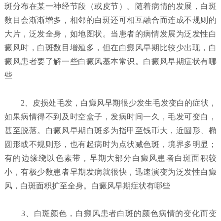
斑分布在某一神经节段（或皮节）。随着病情的发展，白斑
数目会渐渐增多，相邻的白斑还可相互融合而连成不规则的
大片，泛发全身，如地图状。当患者的病情发展为泛发性白
癜风时，白斑数目增殖多，但在白癜风早期比较少出现，白
癜风患者要了解一些白癜风基本常识。白癜风早期症状有哪
些
2、皮损处毛发，白癜风早期很少发生毛发变白的症状，
如果病情得不到及时空盒子，发病时间一久，毛发可变白，
甚至脱落。白癜风早期白斑多为指甲至钱币大，近圆形、椭
圆形或不规则形，也有起病时为点状减色斑，境界多明显；
有的边缘绕以色素带，早期大部分白癜风患者白斑面积较
小，有极少数患者早期发病就很快，迅速演变为泛发性白癜
风，白斑面积扩至全身。白癜风早期症状有哪些
3、白斑颜色，白癜风患者白斑的颜色病情的变化而变