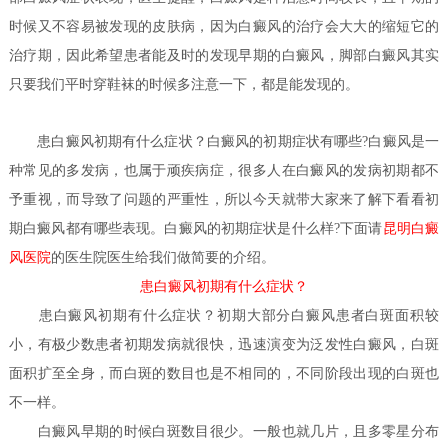
时候又不容易被发现的皮肤病，因为白癜风的治疗会大大的缩短它的
治疗期，因此希望患者能及时的发现早期的白癜风，脚部白癜风其实
只要我们平时穿鞋袜的时候多注意一下，都是能发现的。
患白癜风初期有什么症状？
白癜风的初期症状有哪些?白癜风是一
种常见的多发病，也属于顽疾病症，很多人在白癜风的发病初期都不
予重视，而导致了问题的严重性，所以今天就带大家来了解下看看初
期白癜风都有哪些表现。白癜风的初期症状是什么样?下面请
昆明白癜
风医院
的医生
院医生给我们做简要的介绍。
患白癜风初期有什么症状？
患白癜风初期有什么症状？
初期大部分白癜风患者白斑面积较
小，有极少数患者初期发病就很快，迅速演变为泛发性白癜风，白斑
面积扩至全身，而白斑的数目也是不相同的，不同阶段出现的白斑也
不一样。
白癜风早期的时候白斑数目很少。一般也就几片，且多零星分布