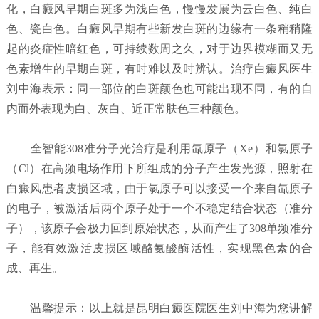
化，白癜风早期白斑多为浅白色，慢慢发展为云白色、纯白
色、瓷白色。白癜风早期有些新发白斑的边缘有一条稍稍隆
起的炎症性暗红色，可持续数周之久，对于边界模糊而又无
色素增生的早期白斑，有时难以及时辨认。治疗白癜风医生
刘中海表示：同一部位的白斑颜色也可能出现不同，有的自
内而外表现为白、灰白、近正常肤色三种颜色。
全智能308准分子光治疗是利用氙原子（Xe）和氯原子
（Cl）在高频电场作用下所组成的分子产生发光源，照射在
白癜风患者皮损区域，由于氯原子可以接受一个来自氙原子
的电子，被激活后两个原子处于一个不稳定结合状态（准分
子），该原子会极力回到原始状态，从而产生了308单频准分
子，能有效激活皮损区域酪氨酸酶活性，实现黑色素的合
成、再生。
温馨提示：以上就是昆明白癜医院医生刘中海为您讲解