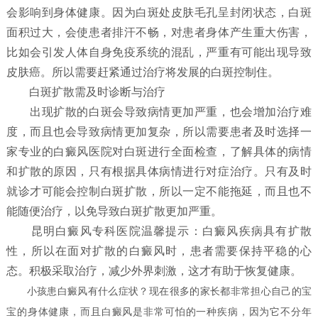
会影响到身体健康。因为白斑处皮肤毛孔呈封闭状态，白斑
面积过大，会使患者排汗不畅，对患者身体产生重大伤害，
比如会引发人体自身免疫系统的混乱，严重有可能出现导致
皮肤癌。所以需要赶紧通过治疗将发展的白斑控制住。
白斑扩散需及时诊断与治疗
出现扩散的白斑会导致病情更加严重，也会增加治疗难
度，而且也会导致病情更加复杂，所以需要患者及时选择一
家专业的白癜风医院对白斑进行全面检查，了解具体的病情
和扩散的原因，只有根据具体病情进行对症治疗。只有及时
就诊才可能会控制白斑扩散，所以一定不能拖延，而且也不
能随便治疗，以免导致白斑扩散更加严重。
昆明白癜风专科医院温馨提示：白癜风疾病具有扩散
性，所以在面对扩散的白癜风时，患者需要保持平稳的心
态。积极采取治疗，减少外界刺激，这才有助于恢复健康。
小孩患白癜风有什么症状？
现在很多的家长都非常担心自己的宝
宝的身体健康，而且白癜风是非常可怕的一种疾病，因为它不分年