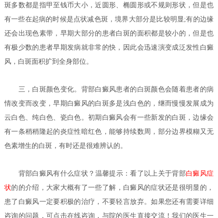
斑多数都是指甲至钱币大小，近圆形、椭圆形或不规则形状，但是也
有一些在起病的时候是点状减色斑，境界大部分是比较明显;有的边缘
还会出现色素带，早期大部分的患者白斑的面积都是较小的，但是也
有极少数的患者早期发病就非常的快，因此会迅速演变成泛发性白癜
风，白斑面积扩到全身部位。
三，白斑颜色变化。背部白癜风患者的白斑颜色会随着患者的病
情改变而改变，早期白癜风的白斑多是浅白色的，继而慢慢发展成为
云白色、纯白色、瓷白色。初期白癜风会有一些新发的白斑，边缘会
有一条稍稍隆起的炎症性暗红色，能够持续数周，部分边界模糊又无
色素增生的白斑，有时还是很难辨认的。
背部白癜风有什么症状？
温馨提示：看了以上关于背部
白癜风症
状
的的介绍，大家大概有了一些了解，白癜风的症状还是很明显的，
患了白癜风一定要积极的治疗，不要轻言放弃。如果您还有需要详细
咨询的问题，可点击在线咨询，与院的医生直接交流！我们的医生一