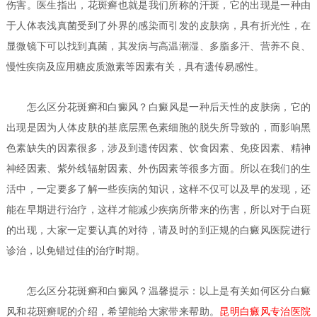
伤害。医生指出，花斑癣也就是我们所称的汗斑，它的出现是一种由
于人体表浅真菌受到了外界的感染而引发的皮肤病，具有折光性，在
显微镜下可以找到真菌，其发病与高温潮湿、多脂多汗、营养不良、
慢性疾病及应用糖皮质激素等因素有关，具有遗传易感性。
怎么区分花斑癣和白癜风？
白癜风是一种后天性的皮肤病，它的
出现是因为人体皮肤的基底层黑色素细胞的脱失所导致的，而影响黑
色素缺失的因素很多，涉及到遗传因素、饮食因素、免疫因素、精神
神经因素、紫外线辐射因素、外伤因素等很多方面。所以在我们的生
活中，一定要多了解一些疾病的知识，这样不仅可以及早的发现，还
能在早期进行治疗，这样才能减少疾病所带来的伤害，所以对于白斑
的出现，大家一定要认真的对待，请及时的到正规的白癜风医院进行
诊治，以免错过佳的治疗时期。
怎么区分花斑癣和白癜风？
温馨提示：以上是有关如何区分白癜
风和花斑癣呢的介绍，希望能给大家带来帮助。
昆明白癜风专治医院