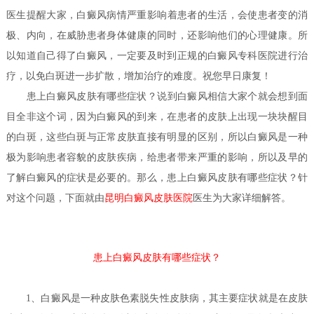
医生
提醒大家，白癜风病情严重影响着患者的生活，会使患者变的消
极、内向，在威胁患者身体健康的同时，还影响他们的心理健康。所
以知道自己得了白癜风，一定要及时到正规的白癜风专科医院进行治
疗，以免白斑进一步扩散，增加治疗的难度。祝您早日康复！
患上白癜风皮肤有哪些症状？
说到白癜风相信大家个就会想到面
目全非这个词，因为白癜风的到来，在患者的皮肤上出现一块块醒目
的白斑，这些白斑与正常皮肤直接有明显的区别，所以白癜风是一种
极为影响患者容貌的皮肤疾病，给患者带来严重的影响，所以及早的
了解白癜风的症状是必要的。那么，患上白癜风皮肤有哪些症状？针
医生
对这个问题，下面就由
昆明白癜风皮肤医院
为大家详细解答。
患上白癜风皮肤有哪些症状？
1、白癜风是一种皮肤色素脱失性皮肤病，其主要症状就是在皮肤