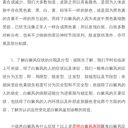
素合成减少。我们大多数知道，皮肤之所以具备颜色，是因为人体皮
肤中存在黑色素。黑、白、黄、棕等不一样的肤色，就是因为黑色素
的含量不一样的所引起的。而得了白癜风的人因为表皮中黑色素细胞
受损，已经无法像正常人一样合成黑色素，所以发现白斑。白斑多数
对称分布，也有不少病例伤害沿神经节段排列。除皮肤伤害外，亦可
累及部分粘膜。
3、了解白癜风症状的分期及分型：据医生了解，我们平时在临床
上可依据，得了白癜风的人的症状以及体征，我们一般将白癜风的症
状分为五型，即：局限型、散发型、泛发型、肢端型以及节段型；依
据病变处色素脱失程度可分为完全型和不完全型；依据得了白癜风的
人的病史，白癜风的病期还能分为进展期与稳定期。白癜风的主要症
状，包括得了白癜风的人内环境以及外部皮肤颜色变化两个方面的内
容，了解并认识这些变化是白癜风鉴别诊断的前提。
小孩患白癜风有什么症状？
以上是
昆明白癜风医院
医生
白癜风症