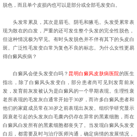
脱色，而且单个皮损内也可以是部分或全部毛发变白。
头发常累及，其次是眉毛、阴毛和腋毛。头发受累常表
现为散在的白发，严重的还可发生整个头发的完全性脱色，
但这种情况极为罕见。有时头发脱色并不伴有其下的头皮白
斑。广泛性毛发变白常为复色不良的标志。为什么女性更易
得白癜风疾病？
白癜风会使头发变白吗？
昆明白癜风皮肤病医院
的医生
指出，除了白癜风头发变白，部分患者尚可见到发育前灰
发，发育前灰发被认为是白癜风的一个早期表现。生理性衰
老所表现的毛发灰白通常开始于30岁，而许多白癜风患者和
他们的家庭成员常在30岁之前表现出灰发。组织学研究显示
因衰老引起的头发灰白毛囊内仍存在异常的黑素细胞，而在
白癜风白发所有的黑素细胞都丧失了。当发现白癜风头发变
白后，都需要及时与治疗医师沟通，确定病情的发展情况，