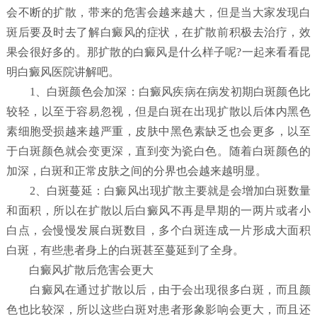
会不断的扩散，带来的危害会越来越大，但是当大家发现白
斑后要及时去了解白癜风的症状，在扩散前积极去治疗，效
果会很好多的。那扩散的白癜风是什么样子呢?一起来看看昆
明白癜风医院讲解吧。
1、白斑颜色会加深：白癜风疾病在病发初期白斑颜色比
较轻，以至于容易忽视，但是白斑在出现扩散以后体内黑色
素细胞受损越来越严重，皮肤中黑色素缺乏也会更多，以至
于白斑颜色就会变更深，直到变为瓷白色。随着白斑颜色的
加深，白斑和正常皮肤之间的分界也会越来越明显。
2、白斑蔓延：白癜风出现扩散主要就是会增加白斑数量
和面积，所以在扩散以后白癜风不再是早期的一两片或者小
白点，会慢慢发展白斑数目，多个白斑连成一片形成大面积
白斑，有些患者身上的白斑甚至蔓延到了全身。
白癜风扩散后危害会更大
白癜风在通过扩散以后，由于会出现很多白斑，而且颜
色也比较深，所以这些白斑对患者形象影响会更大，而且还