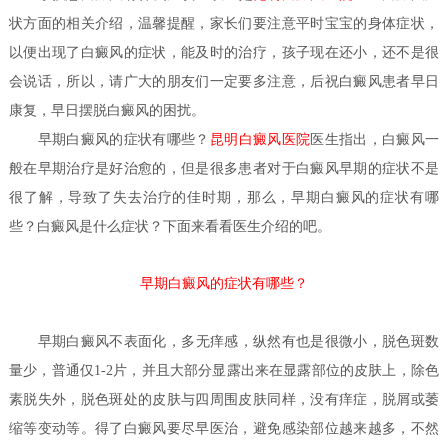
状方面的相关介绍，温馨提醒，家长们要注意平时宝宝的身体症状，
以便出现了白癜风的症状，能及时的治疗，孩子现在还小，还不是很
会说话，所以，请广大的朋友们一定要多注意，后祝白癜风患者早日
康复，早日摆脱白癜风的困扰。
早期白癜风的症状有哪些？
昆明白癜风医院
医生
指出，白癜风一
般在早期治疗是好治愈的，但是很多患者对于白癜风早期的症状不是
很了解，导致了失去治疗的佳时期，那么，早期白癜风的症状有哪
些？白癜风是什么症状？下面来看看医生介绍的吧。
早期白癜风的症状有哪些？
早期
白癜风
不表面化，多无痒感，纵然有也是很微小，脱色斑数
量少，普通仅1-2片，并且大部分显露出来在显露部位的皮肤上，除色
素脱失外，脱色斑处的皮肤与四周围皮肤同样，没有痒症，脱屑或萎
缩等变动等。得了白癜风要尽早医治，避免感染部位越来越多，不然