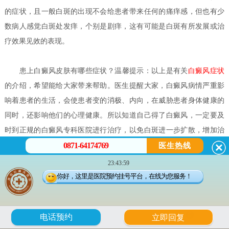
的症状，且一般白斑的出现不会给患者带来任何的痛痒感，但也有少
数病人感觉白斑处发痒，个别是剧痒，这有可能是白斑有所发展或治
疗效果见效的表现。
患上白癜风皮肤有哪些症状？
温馨提示：以上是有关
白癜风症状
的介绍，希望能给大家带来帮助。医生提醒大家，白癜风病情严重影
响着患者的生活，会使患者变的消极、内向，在威胁患者身体健康的
同时，还影响他们的心理健康。所以知道自己得了白癜风，一定要及
时到正规的白癜风专科医院进行治疗，以免白斑进一步扩散，增加治
0871-64174769
疗的难度。祝您早日康复！
医生热线
如何正确分辨白癜风的早期症状？
白癜风是一种慢性发展过程的
23:43:59
皮肤病，患者不能存有侥幸，好能够把握早期治疗的时机，一旦发现
你好，这里是医院预约挂号平台，在线为您服务！
有白癜风早期症状的迹象，一定到正规专业的白癜风医院进行诊断治
疗，尽量花少的钱得到好的治疗效果。因此，正确掌握白癜风早期的
6
电话预约
立即回复
症状，对于患者的身心健康有着极为重要的意义。那么，如何正确分