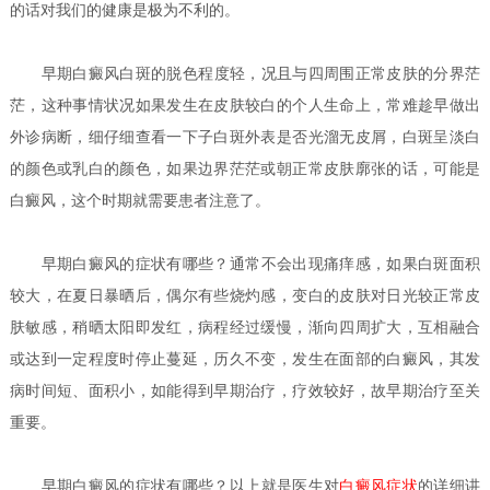
的话对我们的健康是极为不利的。
早期
白癜风白斑的脱色程度轻，况且与四周围正常皮肤的分界茫
茫，这种事情状况如果发生在皮肤较白的个人生命上，常难趁早做出
外诊病断，细仔细查看一下子白斑外表是否光溜无皮屑，白斑呈淡白
的颜色或乳白的颜色，如果边界茫茫或朝正常皮肤廓张的话，可能是
白癜风，这个时期就需要患者注意了。
早期白癜风的症状有哪些？
通常不会出现痛痒感，如果白斑面积
较大，在夏日暴晒后，偶尔有些烧灼感，变白的皮肤对日光较正常皮
肤敏感，稍晒太阳即发红，病程经过缓慢，渐向四周扩大，互相融合
或达到一定程度时停止蔓延，历久不变，发生在面部的白癜风，其发
病时间短、面积小，如能得到早期治疗，疗效较好，故早期治疗至关
重要。
早期白癜风的症状有哪些？
以上就是医生对
白癜风症状
的详细讲