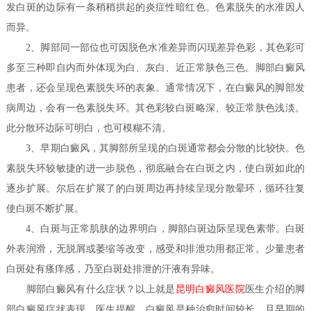
发白斑的边际有一条稍稍拱起的炎症性暗红色。色素脱失的水准因人
而异。
2、脚部同一部位也可因脱色水准差异而闪现差异色彩，其色彩可
多至三种即自内而外体现为白、灰白、近正常肤色三色。脚部白癜风
患者，还会呈现色素脱失环的表象。通常情况下，在白癜风的脚部发
病周边，会有一色素脱失环。其色彩较白斑略深、较正常肤色浅淡。
此分散环边际可明白，也可模糊不清。
3、早期白癜风，其脚部所呈现的白斑通常都会分散的比较快。色
素脱失环较敏捷的进一步脱色，彻底融合在白斑之内，使白斑如此的
逐步扩展。尔后在扩展了的白斑周边再持续呈现分散晕环，循环往复
使白斑不断扩展。
4、白斑与正常肌肤的边界明白，脚部白斑边际呈现色素带。白斑
外表润滑，无脱屑或萎缩等改变，感受和排泄功用都正常。少量患者
白斑处有瘙痒感，乃至白斑处排泄的汗液有异味。
医生​
脚部白癜风有什么症状？
以上就是
昆明白癜风医院
介绍的脚
部白癜风症状表现，医生提醒，白癜风是种治愈时间较长，且早期的