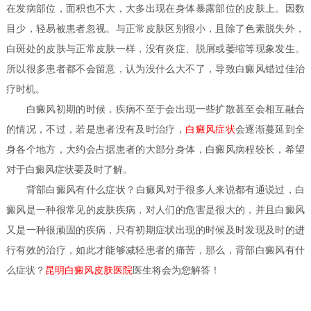
在发病部位，面积也不大，大多出现在身体暴露部位的皮肤上。因数
目少，轻易被患者忽视。与正常皮肤区别很小，且除了色素脱失外，
白斑处的皮肤与正常皮肤一样，没有炎症、脱屑或萎缩等现象发生。
所以很多患者都不会留意，认为没什么大不了，导致白癜风错过佳治
疗时机。
白癜风初期的时候，疾病不至于会出现一些扩散甚至会相互融合
的情况，不过，若是患者没有及时治疗，
白癜风症状
会逐渐蔓延到全
身各个地方，大约会占据患者的大部分身体，白癜风病程较长，希望
对于白癜风症状要及时了解。
背部白癜风有什么症状？
白癜风对于很多人来说都有通说过，白
癜风是一种很常见的皮肤疾病，对人们的危害是很大的，并且白癜风
又是一种很顽固的疾病，只有初期症状出现的时候及时发现及时的进
行有效的治疗，如此才能够减轻患者的痛苦，那么，背部白癜风有什
么症状？
昆明白癜风皮肤医院
医生
将会为您解答！