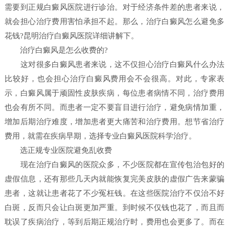
需要到正规白癜风医院进行诊治。对于经济条件差的患者来说，
就会担心治疗费用害怕承担不起。那么，治疗白癜风怎么避免多
花钱?昆明治疗白癜风医院详细讲解下。
治疗白癜风是怎么收费的?
这对很多白癜风患者来说，这不仅担心治疗白癜风什么办法
比较好，也会担心治疗白癜风费用会不会很高。对此，专家表
示，白癜风属于顽固性皮肤疾病，每位患者病情不同，治疗费用
也会有所不同。而患者一定不要盲目进行治疗，避免病情加重，
增加后期治疗难度，增加患者更大痛苦和治疗费用。想节省治疗
费用，就需在疾病早期，选择专业白癜风医院科学治疗。
选正规专业医院避免乱收费
现在治疗白癜风的医院众多，不少医院都在宣传包治包好的
虚假信息，还有那些几天内就能恢复完美皮肤的虚假广告来蒙骗
患者，这就让患者花了不少冤枉钱。在这些医院治疗不仅治不好
白斑，反而只会让白斑更加严重。到时候不仅钱也花了，而且而
耽误了疾病治疗，等到后期正规治疗时，费用也会更多了。而在