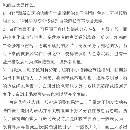
风的症状是什么。
1、有些新发白斑的边缘有一条隆起的炎症性暗红色轮，可持续数
周之久，这种早期变化多缺乏自觉症状而容易被忽略。
2、白斑数目不定，可局限于身体某部或分布在某一神经节段，而
很少变化或自行消失。多数患者的白斑逐渐增多、扩大，相邻的
白斑会相互融合，连成不规则的大片，泛发全身，如地图状。有
时正常的皮肤残留在白斑之中，使得被误以为色素沉着。也有一
些患者发病时为点状减色斑，境界多明显。
3、白癜风白斑多数对称分布，也有不少沿神经节段排列。初期多
为指甲至钱币大，近圆形、椭圆形或不规则形，境界多明显，有
的边缘绕以色素带。白斑处除色素脱失外，皮肤无萎缩或脱屑等
变化，白斑上毛发可失去色素以至完全变白。
4、白癜风症状表现一般都较明显容易辨认，只是对于初发病的有
些白斑可能因为表现并不太明显而不好区分往往被患者忽略。所
以了解初期白癜风白斑的表现特点是比较重要的，一般表现为：
没有痛痒等自觉症状;脱色斑数目少，一般仅1~2片，而且大多出