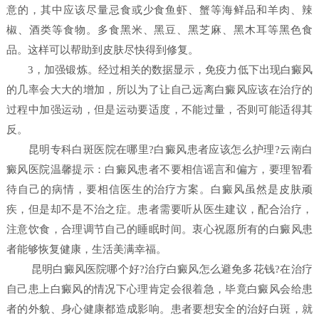
意的，其中应该尽量忌食或少食鱼虾、蟹等海鲜品和羊肉、辣
椒、酒类等食物。多食黑米、黑豆、黑芝麻、黑木耳等黑色食
品。这样可以帮助到皮肤尽快得到修复。
3，加强锻炼。经过相关的数据显示，免疫力低下出现白癜风
的几率会大大的增加，所以为了让自己远离白癜风应该在治疗的
过程中加强运动，但是运动要适度，不能过量，否则可能适得其
反。
昆明专科白斑医院在哪里?白癜风患者应该怎么护理?云南白
癜风医院温馨提示：白癜风患者不要相信谣言和偏方，要理智看
待自己的病情，要相信医生的治疗方案。白癜风虽然是皮肤顽
疾，但是却不是不治之症。患者需要听从医生建议，配合治疗，
注意饮食，合理调节自己的睡眠时间。衷心祝愿所有的白癜风患
者能够恢复健康，生活美满幸福。
昆明白癜风医院哪个好?治疗白癜风怎么避免多花钱?在治疗
自己患上白癜风的情况下心理肯定会很着急，毕竟白癜风会给患
者的外貌、身心健康都造成影响。患者要想安全的治好白斑，就