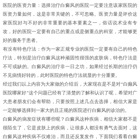
医院的医资力量：选择治疗白癜风的医院一定要注意该家医院的
医资力量如何，这是非常关键的，不可忽略。医资力量是评价这
家医院好与不好的非常重要的基本要素之一，俗话说术业有专
攻，好的医院一定要有自己的重点或是侧重点的科室，才能够更
好的服务于患者。
有没有特色疗法：作为一家正规专业的医院一定要有自己的特色
疗法，特别是治疗白癜风这种顽固性很强的皮肤病，特色疗法是
不可或缺的。白癜风的治疗非一日之功，如果经过长期的治疗仍
不见病情好转的，此时医院的特色疗法就显的十分重要。
经过我们以上内容为大家做的介绍后，大家现在是不是对“白癫风
医院哪家好”这个问题已经有了清楚的了解和认识了呢，希望对广
大患者朋友们会有帮助，只要按照上述几点去选择，相信大家是
一定能够选择到一家大的且正规的医院进行白癜风的诊治的。
白癜风的病发症状有哪些呢？白癜风这种疾病，相信大家都不是
很陌生了，它是皮肤上的疾病，让很多人都没有勇气去面对，这
白癜风这种疾病不仅难治，而且还反复发作，下面我们看看白癜