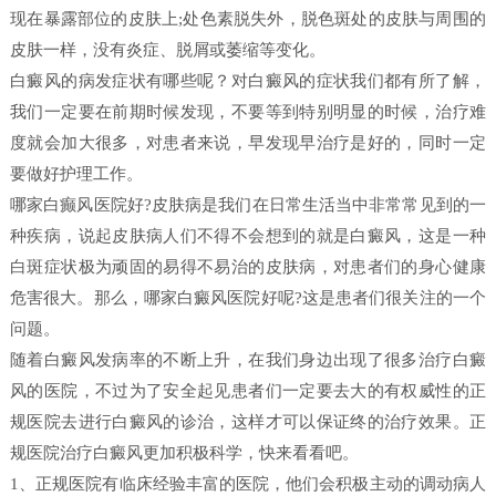
现在暴露部位的皮肤上;处色素脱失外，脱色斑处的皮肤与周围的
皮肤一样，没有炎症、脱屑或萎缩等变化。
白癜风的病发症状有哪些呢？对白癜风的症状我们都有所了解，
我们一定要在前期时候发现，不要等到特别明显的时候，治疗难
度就会加大很多，对患者来说，早发现早治疗是好的，同时一定
要做好护理工作。
哪家白癫风医院好?皮肤病是我们在日常生活当中非常常见到的一
种疾病，说起皮肤病人们不得不会想到的就是白癜风，这是一种
白斑症状极为顽固的易得不易治的皮肤病，对患者们的身心健康
危害很大。那么，哪家白癜风医院好呢?这是患者们很关注的一个
问题。
随着白癜风发病率的不断上升，在我们身边出现了很多治疗白癜
风的医院，不过为了安全起见患者们一定要去大的有权威性的正
规医院去进行白癜风的诊治，这样才可以保证终的治疗效果。正
规医院治疗白癜风更加积极科学，快来看看吧。
1、正规医院有临床经验丰富的医院，他们会积极主动的调动病人