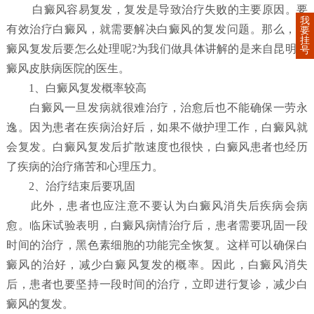
白癜风容易复发，复发是导致治疗失败的主要原因。要
我
有效治疗白癜风，就需要解决白癜风的复发问题。那么，白
要
挂
癜风复发后要怎么处理呢?为我们做具体讲解的是来自昆明白
号
癜风皮肤病医院的医生。
1、白癜风复发概率较高
白癜风一旦发病就很难治疗，治愈后也不能确保一劳永
逸。因为患者在疾病治好后，如果不做护理工作，白癜风就
会复发。白癜风复发后扩散速度也很快，白癜风患者也经历
了疾病的治疗痛苦和心理压力。
2、治疗结束后要巩固
此外，患者也应注意不要认为白癜风消失后疾病会病
愈。临床试验表明，白癜风病情治疗后，患者需要巩固一段
时间的治疗，黑色素细胞的功能完全恢复。这样可以确保白
癜风的治好，减少白癜风复发的概率。因此，白癜风消失
后，患者也要坚持一段时间的治疗，立即进行复诊，减少白
癜风的复发。