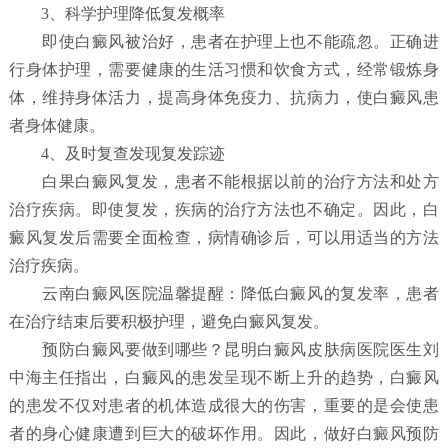
3、科学护理降低复发概率
即使白癜风被治好，患者在护理上也不能疏忽。正确进
行身体护理，需要健康的生活习惯和饮食方式，经常锻炼身
体，维持身体活力，提高身体免疫力、抗病力，使白癜风患
者身体健康。
4、及时复查发现复发踪迹
白果白癜风复发，患者不能根据以前的治疗方法和处方
治疗疾病。即使复发，疾病的治疗方法也不确定。因此，白
癜风复发后需要全面检查，病情确诊后，可以用适当的方法
治疗疾病。
云南白癜风医院温馨提醒：降低白癜风的复发率，患者
在治疗结束后要积极护理，避免白癜风复发。
预防白癜风要做到哪些？
昆明白癜风皮肤病医院
医生刘
中海主任指出，白癜风的患发呈现不断上升的趋势，白癜风
的患发不仅对患者的机体造成很大的伤害，重要的是会使患
者的身心健康遭到巨大的破坏作用。因此，做好白癜风预防