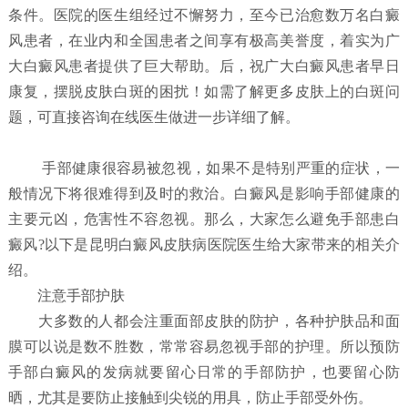
条件。医院的医生组经过不懈努力，至今已治愈数万名白癜
风患者，在业内和全国患者之间享有极高美誉度，着实为广
大白癜风患者提供了巨大帮助。后，祝广大白癜风患者早日
康复，摆脱皮肤白斑的困扰！如需了解更多皮肤上的白斑问
题，可直接咨询在线医生做进一步详细了解。
手部健康很容易被忽视，如果不是特别严重的症状，一
般情况下将很难得到及时的救治。白癜风是影响手部健康的
主要元凶，危害性不容忽视。那么，大家怎么避免手部患白
癜风?以下是昆明白癜风皮肤病医院医生给大家带来的相关介
绍。
注意手部护肤
大多数的人都会注重面部皮肤的防护，各种护肤品和面
膜可以说是数不胜数，常常容易忽视手部的护理。所以预防
手部白癜风的发病就要留心日常的手部防护，也要留心防
晒，尤其是要防止接触到尖锐的用具，防止手部受外伤。