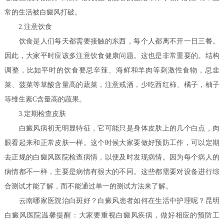
常的生活被白癜风打破。
2.注意饮食
饮食是人们每天都需要接触的东西，每个人都离不开一日三餐。
因此，大家平时应该多注意饮食健康问题。这也是非常重要的。结构
调整，比如平时的饮食要忌辛辣、海鲜和羊肉等刺激性食物，忌韭
菜、菠菜等草酸含量高的蔬菜，注意戒酒，少吃西红柿、橘子，柚子
等维生素C含量高的蔬果。
3.定期检查皮肤
白癜风病初无明显特征，它可能只是身体皮肤上的几个白点，肉
眼看起来和正常皮肤一样。这个时候大家要做好预防工作，可以定期
去正规的白癜风医院检查病情，以便及时发现病情。因为每个病人的
病情都不一样，主要是病情有很大的不同。这些都需要对设备进行综
合测试才能了解，而不能通过单一的测试方法来了解。
云南哪家医院治白斑好？白癜风患者如何在生活中护理呢？
昆明
白癜风医院温馨提醒：大家要重视白癜风疾病，做好相应的预防工