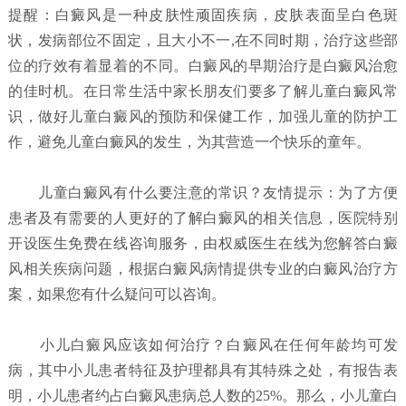
提醒：白癜风是一种皮肤性顽固疾病，皮肤表面呈白色斑
状，发病部位不固定，且大小不一,在不同时期，治疗这些部
位的疗效有着显着的不同。白癜风的早期治疗是白癜风治愈
的佳时机。在日常生活中家长朋友们要多了解儿童白癜风常
识，做好儿童白癜风的预防和保健工作，加强儿童的防护工
作，避免儿童白癜风的发生，为其营造一个快乐的童年。
儿童白癜风有什么要注意的常识？
友情提示：为了方便
患者及有需要的人更好的了解白癜风的相关信息，医院特别
开设医生免费在线咨询服务，由权威医生在线为您解答白癜
风相关疾病问题，根据白癜风病情提供专业的白癜风治疗方
案，如果您有什么疑问可以咨询。
小儿白癜风应该如何治疗？
白癜风在任何年龄均可发
病，其中小儿患者特征及护理都具有其特殊之处，有报告表
明，小儿患者约占白癜风患病总人数的25%。那么，小儿童白