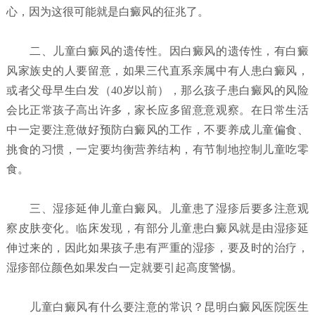
心，因为这很可能就是白癜风的征兆了。
二、儿童白癜风的遗传性。因白癜风的遗传性，有白癜
风家族史的人要留意，如果三代直系亲属中有人患白癜风，
或者父母早生白发（40岁以前），那么孩子患白癜风的风险
会比正常孩子高出许多，家长应多留意意观察。在日常生活
中一定要注意做好预防白癜风的工作，不要养成儿童偏食、
挑食的习惯，一定要均衡营养结构，有节制地控制儿童吃零
食。
三、湿疹延伸儿童白癜风。儿童患了湿疹后要多注意观
察皮肤变化。临床发现，有部分儿童患白癜风就是由湿疹延
伸过来的，因此如果孩子患有严重的湿疹，要及时的治疗，
湿疹部位颜色如果发白一定就要引起高度警惕。
儿童白癜风有什么要注意的常识？昆明白癜风医院
医生