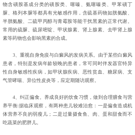
物含磺胺基成分类的磺胺类、噻嗪、氨噻嗪类、甲苯磺丁
脲、格列本脲等都具有光敏感作用，含硫基药物如胱氨酸、
半胱氨酸、二硫甲丙醇与青霉胺等能干扰黑素的正常代谢。
常用的硫脲、硫尿嘧啶、甲状腺素、肾上腺素、去甲肾上腺
素等药物也会影响黑素的合成。
3、重视自身免疫与白癜风的发病关系。由于某些白癜风
患者，特别是发病年龄较晚的患者，常可同时伴发器官特异
性自身敏感性疾病，如甲状腺疾病、恶性贫血、糖尿病、支
气管哮喘、异位性皮炎等，应定期随访观察。
4、纠正偏食。养成良好的饮食习惯，做到合理膳食与营
养平衡:据临床观察，有两种患儿较难治愈：一是偏食造成机
体营养不良的弱瘦儿；二是过量摄食鱼、肉、蛋和甜食而不
吃蔬菜的肥胖儿。