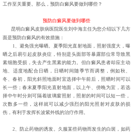
工作至关重要。那么，预防白癜风要做到哪些？
预防白癜风要做到哪些
昆明白癜风皮肤病医院
医生刘中海主任为您介绍以下几方
面是预防白癜风的有效措施：
1、避免强光曝晒。夏季阳光直射地面，照射强度大，曝
晒之后易引起皮肤炎症，特别是头面部等暴露部位常导致黑
素细胞受损，失去产生黑素的能力。但白癜风患者却应主动
地、适度地配合日晒，日晒时间随季节而调整，例如秋、
冬、春初，阳光斜照地面时宜选择中午前后，照晒时间可以
长一些；春末夏季阳光直射地面，以上午、傍晚为宜，若选
择中午时分则可隔着玻璃窗照射，照射的时间可以短一些，
次数多一些，这样就可以减少强烈的阳光照射对皮肤的损
伤，有利于发挥长波紫外线的治疗作用。
2、防止药物的诱发。久服某些药物而发生的白斑，如药