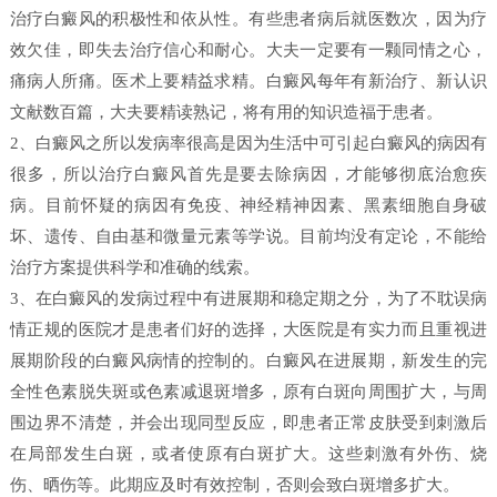
治疗白癜风的积极性和依从性。有些患者病后就医数次，因为疗
效欠佳，即失去治疗信心和耐心。大夫一定要有一颗同情之心，
痛病人所痛。医术上要精益求精。白癜风每年有新治疗、新认识
文献数百篇，大夫要精读熟记，将有用的知识造福于患者。
2、白癜风之所以发病率很高是因为生活中可引起白癜风的病因有
很多，所以治疗白癜风首先是要去除病因，才能够彻底治愈疾
病。目前怀疑的病因有免疫、神经精神因素、黑素细胞自身破
坏、遗传、自由基和微量元素等学说。目前均没有定论，不能给
治疗方案提供科学和准确的线索。
3、在白癜风的发病过程中有进展期和稳定期之分，为了不耽误病
情正规的医院才是患者们好的选择，大医院是有实力而且重视进
展期阶段的白癜风病情的控制的。白癜风在进展期，新发生的完
全性色素脱失斑或色素减退斑增多，原有白斑向周围扩大，与周
围边界不清楚，并会出现同型反应，即患者正常皮肤受到刺激后
在局部发生白斑，或者使原有白斑扩大。这些刺激有外伤、烧
伤、晒伤等。此期应及时有效控制，否则会致白斑增多扩大。