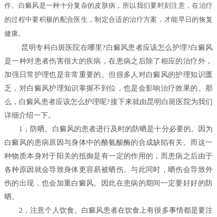
作。白癜风是一种十分复杂的皮肤病，所以我们要时刻注意，在治疗
的过程中要积极的配合医生，制定合适的治疗方案，才能早日的恢复
健康。
昆明专科白斑医院在哪里?白癜风患者应该怎么护理?白癜风
是一种对患者伤害很大的疾病，在患病之后除了相应的治疗外，
加强日常护理也是非常重要的。但很多人对白癜风的护理知识匮
乏，对白癜风护理知识掌握不到位，也是会影响治疗效果的。那
么，白癜风患者应该怎么护理呢?接下来就由昆明白斑医院为我们
详细介绍一下。
1，防晒。白癜风的患者进行及时的防晒是十分必要的。因为
白癜风的患病原因与身体中的酪氨酸酶的合成缺陷有关。而这一
种物质本身对于阳关的抵御是有一定的作用的，而患病之后由于
各种原因就会导致身体更容易被晒伤。与此同时，晒伤会导致外
伤的出现，也会加重白癜风。因此在患病的期间一定要好好的防
晒。
2，注意个人饮食。白癜风患者在饮食上有很多事情都是要注