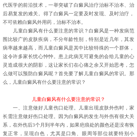
代医学的前沿技术，一举突破了白癜风治疗治标不治本、治
后易复发的难关。得了白癜风一定要及时发现、及时治疗，
不可依赖白癜风外用药，治标不治本。
儿童白癜风有什么要注意的常识？
白癜风是一种发病范
围比较广的皮肤疾病，不分年龄性别，特别是近几年，其发
病率越来越高，而儿童白癜风是其中比较特殊的一个群体，
这令许多家长忧心忡忡。患上此病无可避免的会给儿童的心
灵造成很大的阴影，这让家长们在心痛之余又开始思考，怎
么做可以预防白癜风呢？首先要了解儿童白癜风
的常识。那
么，儿童白癜风有什么要注意的常识？
儿童白癜风有什么要注意的常识？
一、注意做好儿童伤口处理。儿童出现皮肤外伤时，家
长需注意做好伤口处理。因为白癜风的发生与外伤有很大关
系，在外伤后3个月到半年内，如果疤痕处的颜色还是没有恢
复正常，呈现白色，尤其是口角、眼周等部位就要特别小