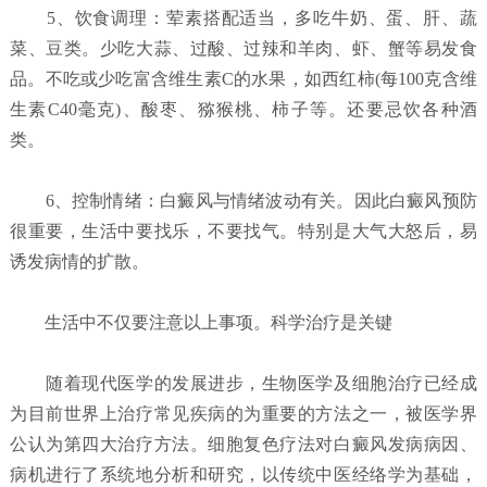
5、饮食调理：荤素搭配适当，多吃牛奶、蛋、肝、蔬
菜、豆类。少吃大蒜、过酸、过辣和羊肉、虾、蟹等易发食
品。不吃或少吃富含维生素C的水果，如西红柿(每100克含维
生素C40毫克)、酸枣、猕猴桃、柿子等。还要忌饮各种酒
类。
6、控制情绪：白癜风与情绪波动有关。因此白癜风预防
很重要，生活中要找乐，不要找气。特别是大气大怒后，易
诱发病情的扩散。
生活中不仅要注意以上事项。科学治疗是关键
随着现代医学的发展进步，生物医学及细胞治疗已经成
为目前世界上治疗常见疾病的为重要的方法之一，被医学界
公认为第四大治疗方法。细胞复色疗法对白癜风发病病因、
病机进行了系统地分析和研究，以传统中医经络学为基础，