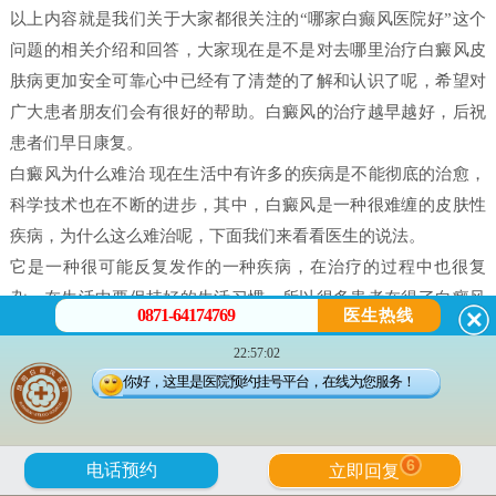
以上内容就是我们关于大家都很关注的“哪家白癫风医院好”这个
问题的相关介绍和回答，大家现在是不是对去哪里治疗白癜风皮
肤病更加安全可靠心中已经有了清楚的了解和认识了呢，希望对
广大患者朋友们会有很好的帮助。白癜风的治疗越早越好，后祝
患者们早日康复。
白癜风为什么难治 现在生活中有许多的疾病是不能彻底的治愈，
科学技术也在不断的进步，其中，白癜风是一种很难缠的皮肤性
疾病，为什么这么难治呢，下面我们来看看医生的说法。
它是一种很可能反复发作的一种疾病，在治疗的过程中也很复
杂，在生活中要保持好的生活习惯，所以很多患者在得了白癜风
0871-64174769
医生热线
之后都害怕治不好。白癜风并不是什么不治之症，只要患者能配
22:57:02
合，还是可以治好的，只不过就是时间问题，所以很多人就会问
你好，这里是医院预约挂号平台，在线为您服务！
治疗白癜风需要多久。
白癜风是有很多原因造成的，我们在治疗时候一定做好检查，接
受正确的治疗。白癜风的发病原因有很多每个患者在体征方面却
6
电话预约
立即回复
没有什么大的、明显的不一样的。所以，在诊断的时候往往会发