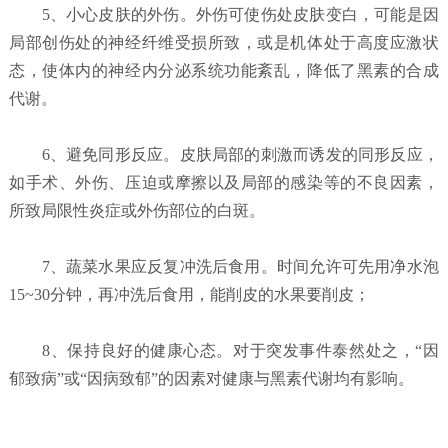
5、小心皮肤的外伤。外伤可使伤处皮肤变白，可能是因
局部创伤处的神经纤维受损所致，或是机体处于高度应激状
态，使体内的神经内分泌系统功能紊乱，降低了黑素的合成
代谢。
6、避免同形反应。皮肤局部的刺激而诱发的同形反应，
如手术、外伤、压迫或摩擦以及局部的感染等的不良因素，
所致局限性炎症或外伤部位的白斑。
7、蔬菜水果应反复冲洗后食用。时间允许可先用净水泡
15~30分钟，再冲洗后食用，能削皮的水果要削皮；
8、保持良好的健康心态。对于突发事件泰然处之，“因
郁致病”或“因病致郁”的因素对健康与黑素代谢均有影响。