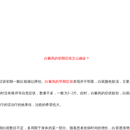
白癜风的初期症状怎么确诊？
症状初期一般比较难以辨别
。
白癜风的早期症状
表现并不明显，白斑颜色较浅，主要
时没有痛痒等自觉症状，数量不多，一般为1~2片。此时，白癜风的症状较轻，白
治疗的话治疗的效果佳，治愈的希望也大。
期白斑数目不定，多局限于身体的某一部分
。随着患者发病时间的增长，白斑逐渐增