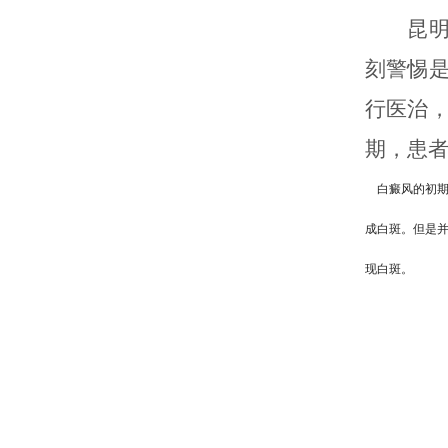
昆明白
刻警惕
行医治
期，患
白癜风的初
成白斑。但是
现白斑。