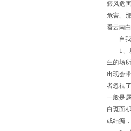
癜风危
危害。
看云南
自我诊
1、从
生的场
出现会
者忽视
一般是
白斑面
或结痂