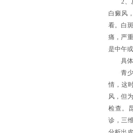
2、从
白癜风
看。白
痛，严
是中午
具体病
青少年
情，这
风，但
检查。
诊，三
分析出