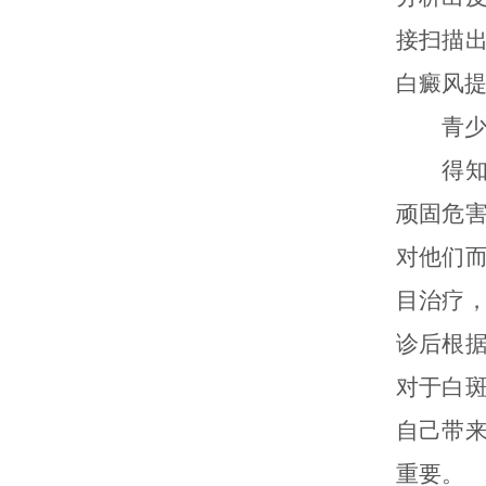
接扫描
白癜风
青少年
得知自
顽固危
对他们
目治疗
诊后根
对于白
自己带
重要。