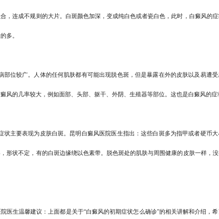
融合，连成不规则的大片。白斑颜色加深，变成纯白色或者瓷白色，此时，白癜风的症
大的多。
病部位较广
。人体的任何肌肤都有可能出现脱色斑，但是暴露在外的皮肤以及易遭受
白癜风的几率较大，例如面部、头部、躯干、外阴、生殖器等部位。这也是白癜风的症
症状主要表现为皮肤白斑
。昆明白癜风医院医生指出：这些白斑多为指甲或者硬币大
形，形状不定，有的白斑边缘绕以色素带。脱色斑处的肌肤与周围健康的皮肤一样，没
医院
医生温馨建议：上面都是关于“白癜风的初期症状怎么确诊”的相关讲解和介绍，