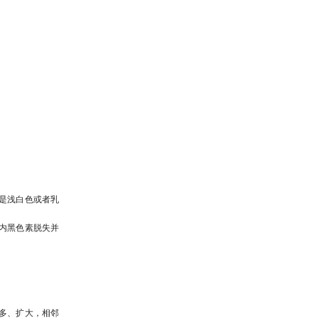
是浅白色或者乳
斑内黑色素脱失并
多、扩大，相邻