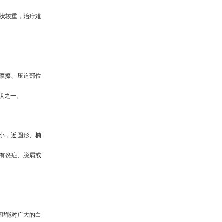
状较重，治疗难
摩擦、压迫部位
状之一。
小，近圆形、椭
有炎症、脱屑或
希望能对广大的白