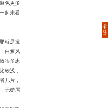
避免更多
一起来看
我
要
挂
号
那就是发
：白癜风
致很多患
比较浅，
者几片，
，无鳞屑