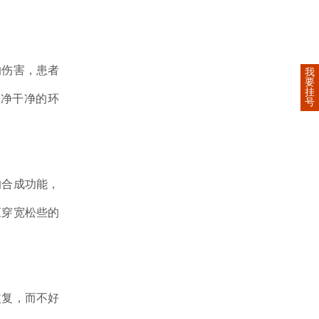
伤害，患者
我
要
挂
干净干净的环
号
合成功能，
应穿宽松些的
复，而不好