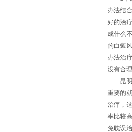
办法结
好的治
成什么
的白癜
办法治
没有合
昆明白
重要的
治疗，
率比较
免耽误