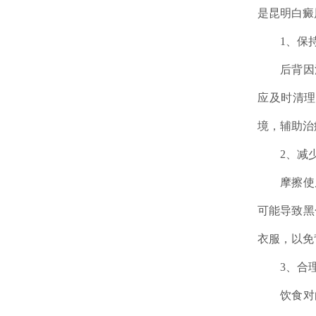
是昆明白癜
1、保持
后背因汗
应及时清理
境，辅助治
2、减少
摩擦使皮
可能导致黑
衣服，以免
3、合理
饮食对白