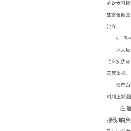
的饮食习惯
些富含微量
治疗。
4、保持
病人应保
临床实践证
高度重视。
云南白癜
时到正规医
白
接影响