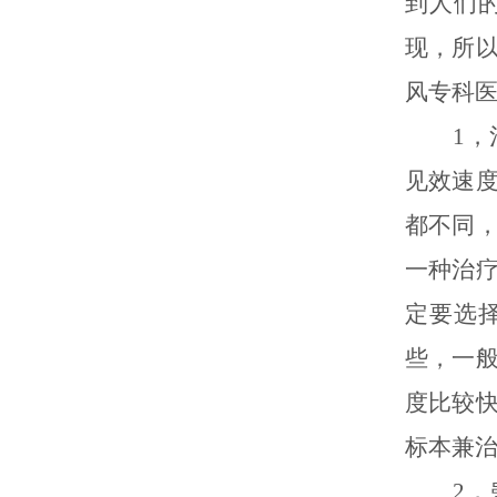
到人们
现，所
风专科
1，治
见效速
都不同
一种治
定要选
些，一
度比较
标本兼
2，患