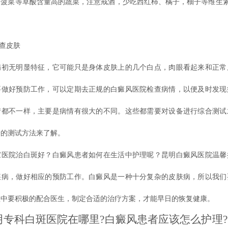
、菠菜等草酸含量高的蔬菜，注意戒酒，少吃西红柿、橘子，柚子等维生素
查皮肤
无明显特征，它可能只是身体皮肤上的几个白点，肉眼看起来和正常
要做好预防工作，可以定期去正规的白癜风医院检查病情，以便及时发现
情都不一样，主要是病情有很大的不同。这些都需要对设备进行综合测试
一的测试方法来了解。
家医院治白斑好？白癜风患者如何在生活中护理呢？
昆明白癜风医院温馨
疾病，做好相应的预防工作。白癜风是一种十分复杂的皮肤病，所以我们
程中要积极的配合医生，制定合适的治疗方案，才能早日的恢复健康。
科白斑医院在哪里?白癜风患者应该怎么护理?