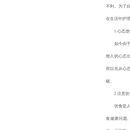
不利。为了
在生活中护
1.心态放
如今由于社
致人的心态
所以先从心
破。
2.注意饮
饮食是人们
食健康问题