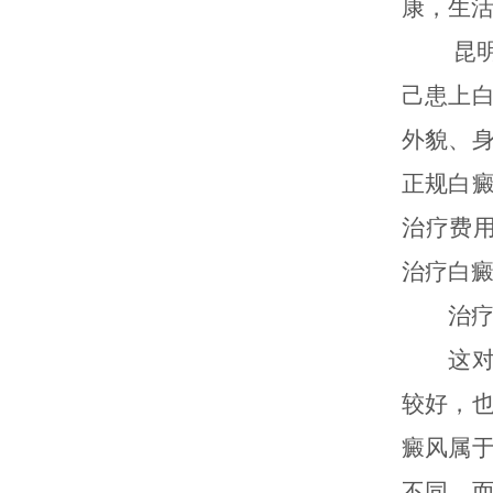
康，生
昆明白
己患上
外貌、
正规白
治疗费
治疗白
治疗白
这对很
较好，
癜风属
不同。