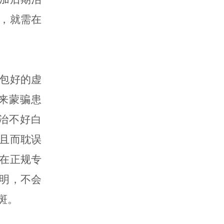
，就需在
包好的虚
来蒙骗患
治不好白
且而耽误
在正规专
明，不会
斑。