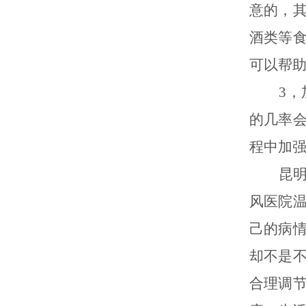
意的，
酒类等
可以帮
3，加
的几率
程中加
昆明专
风医院
己的病
却不是
合理调