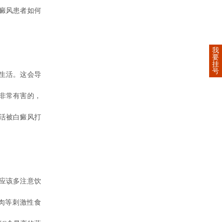
癜风患者如何
我
要
挂
号
生活。这会导
非常有害的，
活被白癜风打
应该多注意饮
肉等刺激性食