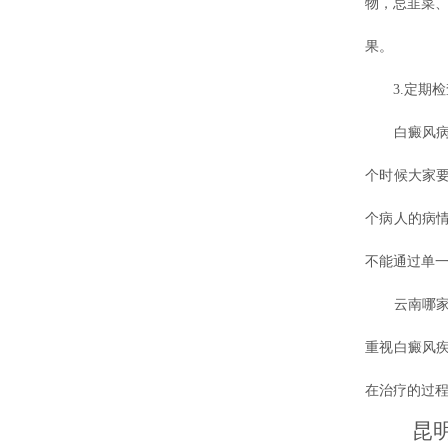
物，忌韭菜
果。
3.定期检
白癜风病初
个时候大家
个病人的病
不能通过单
云南哪
重视白癜风
在治疗的过
昆明专