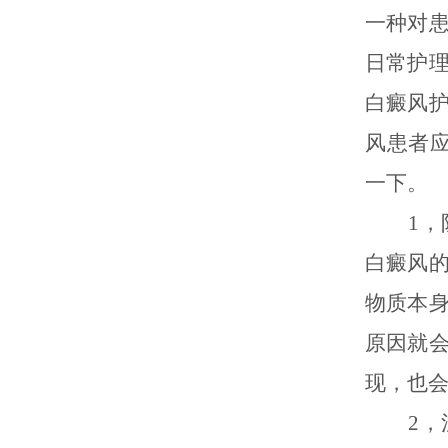
一种对
日常护
白癜风
风患者
一下。
1，防
白癜风
物质本
原因就
现，也
2，注