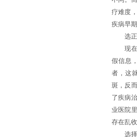
疗难度
疾病早
选正规
现在治
假信息
者，这
斑，反
了疾病
业医院
存在乱
选择专