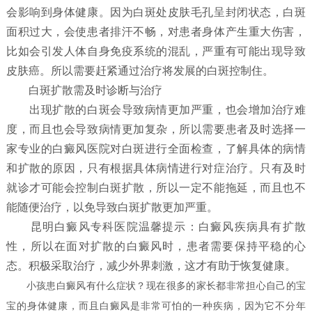
会影响到身体健康。因为白斑处皮肤毛孔呈封闭状态，白斑
面积过大，会使患者排汗不畅，对患者身体产生重大伤害，
比如会引发人体自身免疫系统的混乱，严重有可能出现导致
皮肤癌。所以需要赶紧通过治疗将发展的白斑控制住。
白斑扩散需及时诊断与治疗
出现扩散的白斑会导致病情更加严重，也会增加治疗难
度，而且也会导致病情更加复杂，所以需要患者及时选择一
家专业的白癜风医院对白斑进行全面检查，了解具体的病情
和扩散的原因，只有根据具体病情进行对症治疗。只有及时
就诊才可能会控制白斑扩散，所以一定不能拖延，而且也不
能随便治疗，以免导致白斑扩散更加严重。
昆明白癜风专科医院温馨提示：白癜风疾病具有扩散
性，所以在面对扩散的白癜风时，患者需要保持平稳的心
态。积极采取治疗，减少外界刺激，这才有助于恢复健康。
小孩患白癜风有什么症状？
现在很多的家长都非常担心自己的宝
宝的身体健康，而且白癜风是非常可怕的一种疾病，因为它不分年