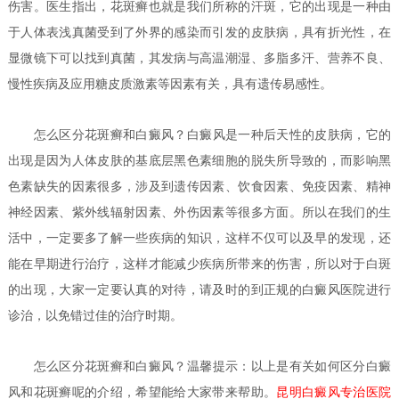
伤害。医生指出，花斑癣也就是我们所称的汗斑，它的出现是一种由
于人体表浅真菌受到了外界的感染而引发的皮肤病，具有折光性，在
显微镜下可以找到真菌，其发病与高温潮湿、多脂多汗、营养不良、
慢性疾病及应用糖皮质激素等因素有关，具有遗传易感性。
怎么区分花斑癣和白癜风？
白癜风是一种后天性的皮肤病，它的
出现是因为人体皮肤的基底层黑色素细胞的脱失所导致的，而影响黑
色素缺失的因素很多，涉及到遗传因素、饮食因素、免疫因素、精神
神经因素、紫外线辐射因素、外伤因素等很多方面。所以在我们的生
活中，一定要多了解一些疾病的知识，这样不仅可以及早的发现，还
能在早期进行治疗，这样才能减少疾病所带来的伤害，所以对于白斑
的出现，大家一定要认真的对待，请及时的到正规的白癜风医院进行
诊治，以免错过佳的治疗时期。
怎么区分花斑癣和白癜风？
温馨提示：以上是有关如何区分白癜
风和花斑癣呢的介绍，希望能给大家带来帮助。
昆明白癜风专治医院