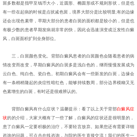
斑多数都是指甲至钱币大小，近圆形、椭圆形或不规则形状，但是也
有一些在起病的时候是点状减色斑，境界大部分是比较明显;有的边缘
还会出现色素带，早期大部分的患者白斑的面积都是较小的，但是也
有极少数的患者早期发病就非常的快，因此会迅速演变成泛发性白癜
风，白斑面积扩到全身部位。
三，白斑颜色变化。背部白癜风患者的白斑颜色会随着患者的病
情改变而改变，早期白癜风的白斑多是浅白色的，继而慢慢发展成为
云白色、纯白色、瓷白色。初期白癜风会有一些新发的白斑，边缘会
有一条稍稍隆起的炎症性暗红色，能够持续数周，部分边界模糊又无
色素增生的白斑，有时还是很难辨认的。
背部白癜风有什么症状？
温馨提示：看了以上关于背部
白癜风症
状
的的介绍，大家大概有了一些了解，白癜风的症状还是很明显的，
患了白癜风一定要积极的治疗，不要轻言放弃。如果您还有需要详细
咨询的问题，可点击在线咨询，与院的医生直接交流！我们的医生一