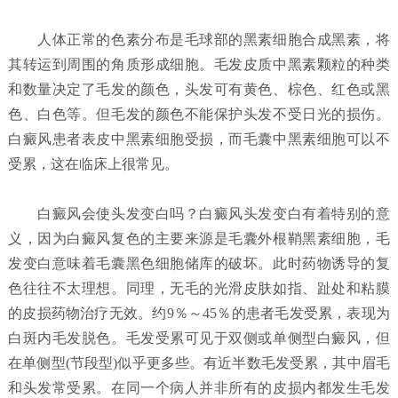
人体正常的色素分布是毛球部的黑素细胞合成黑素，将
其转运到周围的角质形成细胞。毛发皮质中黑素颗粒的种类
和数量决定了毛发的颜色，头发可有黄色、棕色、红色或黑
色、白色等。但毛发的颜色不能保护头发不受日光的损伤。
白癜风患者表皮中黑素细胞受损，而毛囊中黑素细胞可以不
受累，这在临床上很常见。
白癜风会使头发变白吗？
白癜风头发变白有着特别的意
义，因为白癜风复色的主要来源是毛囊外根鞘黑素细胞，毛
发变白意味着毛囊黑色细胞储库的破坏。此时药物诱导的复
色往往不太理想。同理，无毛的光滑皮肤如指、趾处和粘膜
的皮损药物治疗无效。约9％～45％的患者毛发受累，表现为
白斑内毛发脱色。毛发受累可见于双侧或单侧型白癜风，但
在单侧型(节段型)似乎更多些。有近半数毛发受累，其中眉毛
和头发常受累。在同一个病人并非所有的皮损内都发生毛发