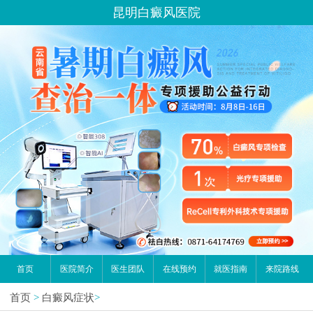
您好,这里是在线预约挂号平台！
昆明白癜风医院
请问你是有白斑、白癜风问题吗？
首页
医院简介
医生团队
在线预约
就医指南
来院路线
首页
>
白癜风症状
>