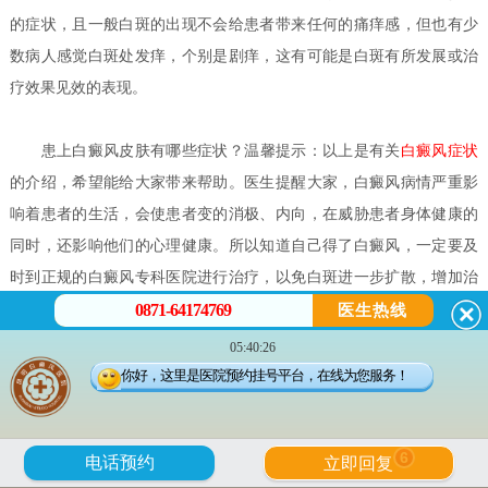
的症状，且一般白斑的出现不会给患者带来任何的痛痒感，但也有少
数病人感觉白斑处发痒，个别是剧痒，这有可能是白斑有所发展或治
疗效果见效的表现。
患上白癜风皮肤有哪些症状？
温馨提示：以上是有关
白癜风症状
的介绍，希望能给大家带来帮助。医生提醒大家，白癜风病情严重影
响着患者的生活，会使患者变的消极、内向，在威胁患者身体健康的
同时，还影响他们的心理健康。所以知道自己得了白癜风，一定要及
时到正规的白癜风专科医院进行治疗，以免白斑进一步扩散，增加治
0871-64174769
疗的难度。祝您早日康复！
医生热线
如何正确分辨白癜风的早期症状？
白癜风是一种慢性发展过程的
05:40:26
皮肤病，患者不能存有侥幸，好能够把握早期治疗的时机，一旦发现
你好，这里是医院预约挂号平台，在线为您服务！
有白癜风早期症状的迹象，一定到正规专业的白癜风医院进行诊断治
疗，尽量花少的钱得到好的治疗效果。因此，正确掌握白癜风早期的
6
电话预约
立即回复
症状，对于患者的身心健康有着极为重要的意义。那么，如何正确分