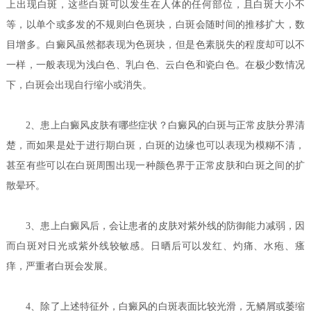
上出现白斑，这些白斑可以发生在人体的任何部位，且白斑大小不
等，以单个或多发的不规则白色斑块，白斑会随时间的推移扩大，数
目增多。白癜风虽然都表现为色斑块，但是色素脱失的程度却可以不
一样，一般表现为浅白色、乳白色、云白色和瓷白色。在极少数情况
下，白斑会出现自行缩小或消失。
2、
患上白癜风皮肤有哪些症状？
白癜风的白斑与正常皮肤分界清
楚，而如果是处于进行期白斑，白斑的边缘也可以表现为模糊不清，
甚至有些可以在白斑周围出现一种颜色界于正常皮肤和白斑之间的扩
散晕环。
3、患上白癜风后，会让患者的皮肤对紫外线的防御能力减弱，因
而白斑对日光或紫外线较敏感。日晒后可以发红、灼痛、水疱、瘙
痒，严重者白斑会发展。
4、除了上述特征外，白癜风的白斑表面比较光滑，无鳞屑或萎缩