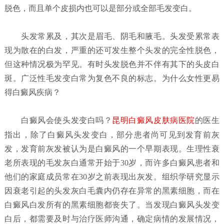
脱色，而且单个皮损内也可以是部分或全部毛发变白。
头发常累及，其次是眉毛、阴毛和腋毛。头发受累常表
现为散在的白发，严重的还可发生整个头发的完全性脱色，
但这种情况极为罕见。有时头发脱色并不伴有其下的头皮白
斑。广泛性毛发变白常为复色不良的标志。为什么女性更易
得白癜风疾病？
白癜风会使头发变白吗？
昆明白癜风皮肤病医院
的医生
指出，除了白癜风头发变白，部分患者尚可见到发育前灰
发，发育前灰发被认为是白癜风的一个早期表现。生理性衰
老所表现的毛发灰白通常开始于30岁，而许多白癜风患者和
他们的家庭成员常在30岁之前表现出灰发。组织学研究显示
因衰老引起的头发灰白毛囊内仍存在异常的黑素细胞，而在
白癜风白发所有的黑素细胞都丧失了。当发现白癜风头发变
白后，都需要及时与治疗医师沟通，确定病情的发展情况，