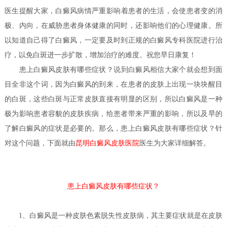
医生
提醒大家，白癜风病情严重影响着患者的生活，会使患者变的消
极、内向，在威胁患者身体健康的同时，还影响他们的心理健康。所
以知道自己得了白癜风，一定要及时到正规的白癜风专科医院进行治
疗，以免白斑进一步扩散，增加治疗的难度。祝您早日康复！
患上白癜风皮肤有哪些症状？
说到白癜风相信大家个就会想到面
目全非这个词，因为白癜风的到来，在患者的皮肤上出现一块块醒目
的白斑，这些白斑与正常皮肤直接有明显的区别，所以白癜风是一种
极为影响患者容貌的皮肤疾病，给患者带来严重的影响，所以及早的
了解白癜风的症状是必要的。那么，患上白癜风皮肤有哪些症状？针
医生
对这个问题，下面就由
昆明白癜风皮肤医院
为大家详细解答。
患上白癜风皮肤有哪些症状？
1、白癜风是一种皮肤色素脱失性皮肤病，其主要症状就是在皮肤