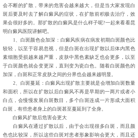
会不断的扩散，带来的危害会越来越大，但是当大家发现白
斑后要及时去了解白癜风的症状，在扩散前积极去治疗，效
果会很好多的。那扩散的白癜风是什么样子呢?一起来看看昆
明白癜风医院讲解吧。
1、白斑颜色会加深：白癜风疾病在病发初期白斑颜色比
较轻，以至于容易忽视，但是白斑在出现扩散以后体内黑色
素细胞受损越来越严重，皮肤中黑色素缺乏也会更多，以至
于白斑颜色就会变更深，直到变为瓷白色。随着白斑颜色的
加深，白斑和正常皮肤之间的分界也会越来越明显。
2、白斑蔓延：白癜风出现扩散主要就是会增加白斑数量
和面积，所以在扩散以后白癜风不再是早期的一两片或者小
白点，会慢慢发展白斑数目，多个白斑连成一片形成大面积
白斑，有些患者身上的白斑甚至蔓延到了全身。
白癜风扩散后危害会更大
白癜风在通过扩散以后，由于会出现很多白斑，而且颜
色也比较深，所以这些白斑对患者形象影响会更大，而且还