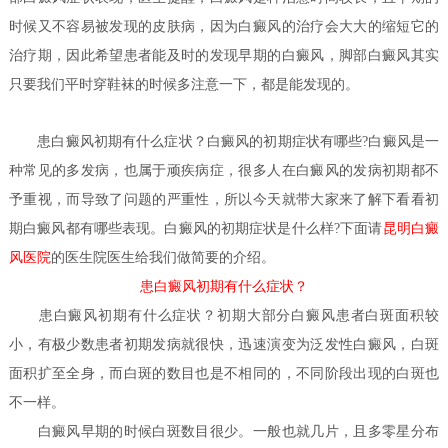
时候又不容易被发现的皮肤病，因为白癜风的治疗会大大的缩短它的
治疗期，因此希望患者能及时的发现早期的白癜风，脚部白癜风其实
只要我们平时穿鞋袜的时候多注意一下，都是能发现的。
患白癜风初期有什么症状？
白癜风的初期症状有哪些?白癜风是一
种常见的多发病，也属于顽疾病症，很多人在白癜风的发病初期都不
予重视，而导致了问题的严重性，所以今天就带大家来了解下看看初
期白癜风都有哪些表现。白癜风的初期症状是什么样?下面请
昆明白癜
风医院
的医生
院医生给我们做简要的介绍。
患白癜风初期有什么症状？
患白癜风初期有什么症状？
初期大部分白癜风患者白斑面积较
小，有极少数患者初期发病就很快，迅速演变为泛发性白癜风，白斑
面积扩至全身，而白斑的数目也是不相同的，不同阶段出现的白斑也
不一样。
白癜风早期的时候白斑数目很少。一般也就几片，且多零星分布