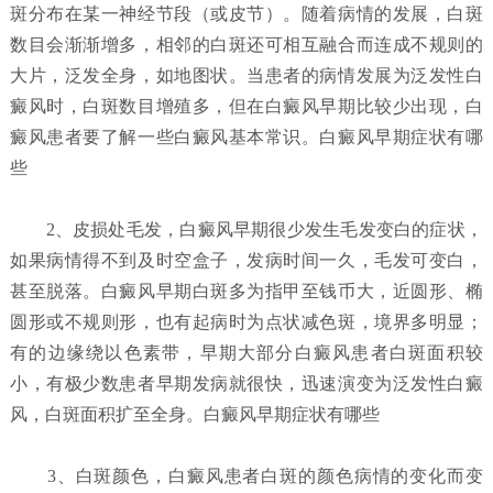
斑分布在某一神经节段（或皮节）。随着病情的发展，白斑
数目会渐渐增多，相邻的白斑还可相互融合而连成不规则的
大片，泛发全身，如地图状。当患者的病情发展为泛发性白
癜风时，白斑数目增殖多，但在白癜风早期比较少出现，白
癜风患者要了解一些白癜风基本常识。白癜风早期症状有哪
些
2、皮损处毛发，白癜风早期很少发生毛发变白的症状，
如果病情得不到及时空盒子，发病时间一久，毛发可变白，
甚至脱落。白癜风早期白斑多为指甲至钱币大，近圆形、椭
圆形或不规则形，也有起病时为点状减色斑，境界多明显；
有的边缘绕以色素带，早期大部分白癜风患者白斑面积较
小，有极少数患者早期发病就很快，迅速演变为泛发性白癜
风，白斑面积扩至全身。白癜风早期症状有哪些
3、白斑颜色，白癜风患者白斑的颜色病情的变化而变