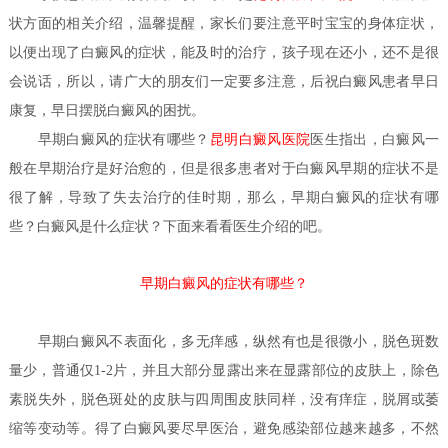
状方面的相关介绍，温馨提醒，家长们要注意平时宝宝的身体症状，
以便出现了白癜风的症状，能及时的治疗，孩子现在还小，还不是很
会说话，所以，请广大的朋友们一定要多注意，后祝白癜风患者早日
康复，早日摆脱白癜风的困扰。
早期白癜风的症状有哪些？
昆明白癜风医院
医生
指出，白癜风一
般在早期治疗是好治愈的，但是很多患者对于白癜风早期的症状不是
很了解，导致了失去治疗的佳时期，那么，早期白癜风的症状有哪
些？白癜风是什么症状？下面来看看医生介绍的吧。
早期白癜风的症状有哪些？
早期
白癜风
不表面化，多无痒感，纵然有也是很微小，脱色斑数
量少，普通仅1-2片，并且大部分显露出来在显露部位的皮肤上，除色
素脱失外，脱色斑处的皮肤与四周围皮肤同样，没有痒症，脱屑或萎
缩等变动等。得了白癜风要尽早医治，避免感染部位越来越多，不然