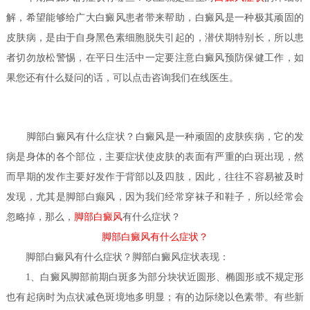
解，希望能够给广大白癜风患者带来帮助，白癜风是一种极其顽固的
皮肤病，是由于自身黑色素细胞脱失引起的，潜伏期特别长，所以患
者切勿放松警惕，在平日生活中一定要注意白癜风预防保健工作，如
果您还有什么疑问的话，可以点击咨询我们在线医生。
脚部白癜风有什么症状？
白癜风是一种顽固的皮肤疾病，它的发
病是身体的各个部位，主要症状使皮肤的表面有严重的白斑出现，然
而早期的发作主要好发作于背部以及四肢，因此，往往不容易被及时
发现，尤其是脚部白癫风，因为我们经常穿袜子和鞋子，所以经常会
忽略掉，那么，
脚部白癜风
有什么症状？
脚部白癜风有什么症状？
脚部白癜风有什么症状？
脚部白癜风症状表现：
1、白癜风脚部前期白斑多为部分块状近圆形、椭圆形或不规定形
也有起病时为点状减色斑境地多明显；有的边际绕以色素带。有些新