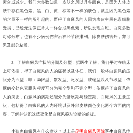
素合成减少。我们大多数知道，皮肤之所以具备颜色，是因为人体皮
肤中存在黑色素。黑、白、黄、棕等不一样的肤色，就是因为黑色素
的含量不一样的所引起的。而得了白癜风的人因为表皮中黑色素细胞
受损，已经无法像正常人一样合成黑色素，所以发现白斑。白斑多数
对称分布，也有不少病例伤害沿神经节段排列。除皮肤伤害外，亦可
累及部分粘膜。
3、了解白癜风症状的分期及分型：据医生了解，我们平时在临床
上可依据，得了白癜风的人的症状以及体征，我们一般将白癜风的症
状分为五型，即：局限型、散发型、泛发型、肢端型以及节段型；依
据病变处色素脱失程度可分为完全型和不完全型；依据得了白癜风的
人的病史，白癜风的病期还能分为进展期与稳定期。白癜风的主要症
状，包括得了白癜风的人内环境以及外部皮肤颜色变化两个方面的内
容，了解并认识这些变化是白癜风鉴别诊断的前提。
小孩患白癜风有什么症状？
以上是
昆明白癜风医院
医生
白癜风症