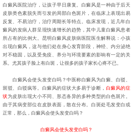
白癜风医院治疗，让孩子早日康复。白癜风是一种由于后天
皮肤类色素脱失而引发的局部白色斑片，在临床上表现出易
反复、不易治疗，治疗周期长等特点。临床发现，近几年白
癜风的发病人群呈现快速增长的趋势，其中儿童白癜风患者
所占有的比例大。昆明白癜风皮肤病医院医生解释说：小孩
出现白癜风，这与他们处在身心发育阶段，神经、内分泌绝
对不稳固，以及受免疫、养分与环境要素的影响有一定的关
系。尤其孩子脸上有白斑，让很多的孩子家长心疼不已。
白癜风会使头发变白吗？
中医称白癜风为白癜、白驳、
斑驳、白驳疯等。白癜风的症状大多易于诊断，
白癜风的症
状
为皮肤出现大小不同、形态各异的多种类型的白色斑片。
由于其病变部位在皮肤表面，散在分布。白斑处毛发变白或
正常，那么，白癜风会使头发变白吗？
白癜风会使头发变白吗？