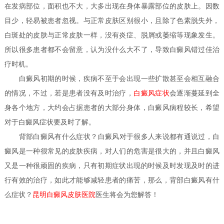
在发病部位，面积也不大，大多出现在身体暴露部位的皮肤上。因数
目少，轻易被患者忽视。与正常皮肤区别很小，且除了色素脱失外，
白斑处的皮肤与正常皮肤一样，没有炎症、脱屑或萎缩等现象发生。
所以很多患者都不会留意，认为没什么大不了，导致白癜风错过佳治
疗时机。
白癜风初期的时候，疾病不至于会出现一些扩散甚至会相互融合
的情况，不过，若是患者没有及时治疗，
白癜风症状
会逐渐蔓延到全
身各个地方，大约会占据患者的大部分身体，白癜风病程较长，希望
对于白癜风症状要及时了解。
背部白癜风有什么症状？
白癜风对于很多人来说都有通说过，白
癜风是一种很常见的皮肤疾病，对人们的危害是很大的，并且白癜风
又是一种很顽固的疾病，只有初期症状出现的时候及时发现及时的进
行有效的治疗，如此才能够减轻患者的痛苦，那么，背部白癜风有什
么症状？
昆明白癜风皮肤医院
医生
将会为您解答！