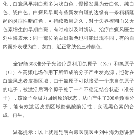
化，白癜风早期白斑多为浅白色，慢慢发展为云白色、纯白
色、瓷白色。白癜风早期有些新发白斑的边缘有一条稍稍隆
起的炎症性暗红色，可持续数周之久，对于边界模糊而又无
色素增生的早期白斑，有时难以及时辨认。治疗白癜风医生
刘中海表示：同一部位的白斑颜色也可能出现不同，有的自
内而外表现为白、灰白、近正常肤色三种颜色。
全智能308准分子光治疗是利用氙原子（Xe）和氯原子
（Cl）在高频电场作用下所组成的分子产生发光源，照射在
白癜风患者皮损区域，由于氯原子可以接受一个来自氙原子
的电子，被激活后两个原子处于一个不稳定结合状态（准分
子），该原子会极力回到原始状态，从而产生了308单频准分
子，能有效激活皮损区域酪氨酸酶活性，实现黑色素的合
成、再生。
温馨提示：以上就是昆明白癜医院医生刘中海为您讲解