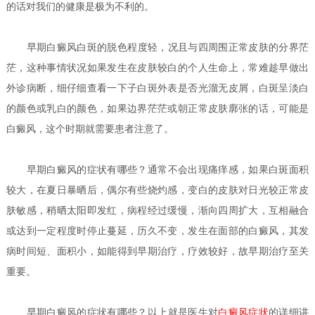
的话对我们的健康是极为不利的。
早期
白癜风白斑的脱色程度轻，况且与四周围正常皮肤的分界茫
茫，这种事情状况如果发生在皮肤较白的个人生命上，常难趁早做出
外诊病断，细仔细查看一下子白斑外表是否光溜无皮屑，白斑呈淡白
的颜色或乳白的颜色，如果边界茫茫或朝正常皮肤廓张的话，可能是
白癜风，这个时期就需要患者注意了。
早期白癜风的症状有哪些？
通常不会出现痛痒感，如果白斑面积
较大，在夏日暴晒后，偶尔有些烧灼感，变白的皮肤对日光较正常皮
肤敏感，稍晒太阳即发红，病程经过缓慢，渐向四周扩大，互相融合
或达到一定程度时停止蔓延，历久不变，发生在面部的白癜风，其发
病时间短、面积小，如能得到早期治疗，疗效较好，故早期治疗至关
重要。
早期白癜风的症状有哪些？
以上就是医生对
白癜风症状
的详细讲