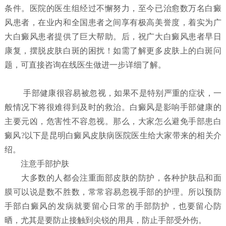
条件。医院的医生组经过不懈努力，至今已治愈数万名白癜
风患者，在业内和全国患者之间享有极高美誉度，着实为广
大白癜风患者提供了巨大帮助。后，祝广大白癜风患者早日
康复，摆脱皮肤白斑的困扰！如需了解更多皮肤上的白斑问
题，可直接咨询在线医生做进一步详细了解。
手部健康很容易被忽视，如果不是特别严重的症状，一
般情况下将很难得到及时的救治。白癜风是影响手部健康的
主要元凶，危害性不容忽视。那么，大家怎么避免手部患白
癜风?以下是昆明白癜风皮肤病医院医生给大家带来的相关介
绍。
注意手部护肤
大多数的人都会注重面部皮肤的防护，各种护肤品和面
膜可以说是数不胜数，常常容易忽视手部的护理。所以预防
手部白癜风的发病就要留心日常的手部防护，也要留心防
晒，尤其是要防止接触到尖锐的用具，防止手部受外伤。