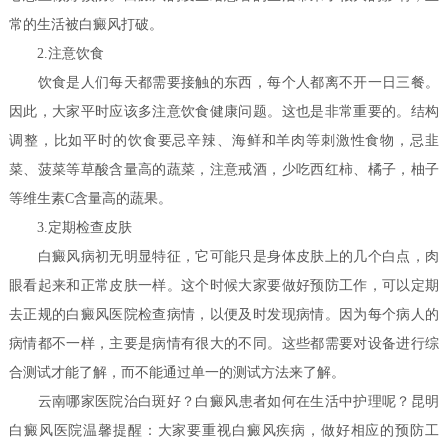
常的生活被白癜风打破。
2.注意饮食
饮食是人们每天都需要接触的东西，每个人都离不开一日三餐。
因此，大家平时应该多注意饮食健康问题。这也是非常重要的。结构
调整，比如平时的饮食要忌辛辣、海鲜和羊肉等刺激性食物，忌韭
菜、菠菜等草酸含量高的蔬菜，注意戒酒，少吃西红柿、橘子，柚子
等维生素C含量高的蔬果。
3.定期检查皮肤
白癜风病初无明显特征，它可能只是身体皮肤上的几个白点，肉
眼看起来和正常皮肤一样。这个时候大家要做好预防工作，可以定期
去正规的白癜风医院检查病情，以便及时发现病情。因为每个病人的
病情都不一样，主要是病情有很大的不同。这些都需要对设备进行综
合测试才能了解，而不能通过单一的测试方法来了解。
云南哪家医院治白斑好？白癜风患者如何在生活中护理呢？
昆明
白癜风医院温馨提醒：大家要重视白癜风疾病，做好相应的预防工