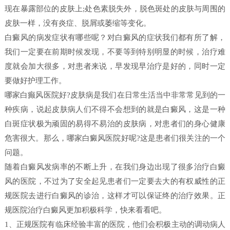
现在暴露部位的皮肤上;处色素脱失外，脱色斑处的皮肤与周围的
皮肤一样，没有炎症、脱屑或萎缩等变化。
白癜风的病发症状有哪些呢？对白癜风的症状我们都有所了解，
我们一定要在前期时候发现，不要等到特别明显的时候，治疗难
度就会加大很多，对患者来说，早发现早治疗是好的，同时一定
要做好护理工作。
哪家白癫风医院好?皮肤病是我们在日常生活当中非常常见到的一
种疾病，说起皮肤病人们不得不会想到的就是白癜风，这是一种
白斑症状极为顽固的易得不易治的皮肤病，对患者们的身心健康
危害很大。那么，哪家白癜风医院好呢?这是患者们很关注的一个
问题。
随着白癜风发病率的不断上升，在我们身边出现了很多治疗白癜
风的医院，不过为了安全起见患者们一定要去大的有权威性的正
规医院去进行白癜风的诊治，这样才可以保证终的治疗效果。正
规医院治疗白癜风更加积极科学，快来看看吧。
1、正规医院有临床经验丰富的医院，他们会积极主动的调动病人