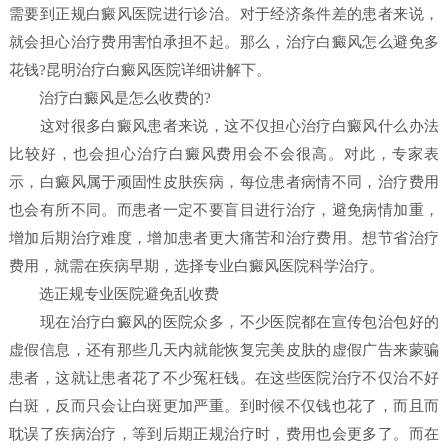
需要到正规白癜风医院进行诊治。对于经济条件差的患者来说，
就会担心治疗费用害怕承担不起。那么，治疗白癜风怎么避免多
花钱?昆明治疗白癜风医院详细讲解下。
治疗白癜风是怎么收费的?
这对很多白癜风患者来说，这不仅担心治疗白癜风什么办法
比较好，也会担心治疗白癜风费用会不会很高。对此，专家表
示，白癜风属于顽固性皮肤疾病，每位患者病情不同，治疗费用
也会有所不同。而患者一定不要盲目进行治疗，避免病情加重，
增加后期治疗难度，增加患者更大痛苦和治疗费用。想节省治疗
费用，就需在疾病早期，选择专业白癜风医院科学治疗。
选正规专业医院避免乱收费
现在治疗白癜风的医院众多，不少医院都在宣传包治包好的
虚假信息，还有那些几天内就能恢复完美皮肤的虚假广告来蒙骗
患者，这就让患者花了不少冤枉钱。在这些医院治疗不仅治不好
白斑，反而只会让白斑更加严重。到时候不仅钱也花了，而且而
耽误了疾病治疗，等到后期正规治疗时，费用也会更多了。而在