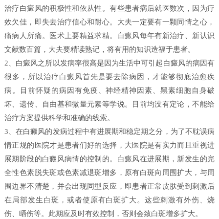
治疗白癜风的积极性和依从性。有些患者病后就医数次，因为疗
效欠佳，即失去治疗信心和耐心。大夫一定要有一颗同情之心，
痛病人所痛。医术上要精益求精。白癜风每年有新治疗、新认识
文献数百篇，大夫要精读熟记，将有用的知识造福于患者。
2、白癜风之所以发病率很高是因为生活中可引起白癜风的病因有
很多，所以治疗白癜风首先是要去除病因，才能够彻底治愈疾
病。目前怀疑的病因有免疫、神经精神因素、黑素细胞自身破
坏、遗传、自由基和微量元素等学说。目前均没有定论，不能给
治疗方案提供科学和准确的线索。
3、在白癜风的发病过程中有进展期和稳定期之分，为了不耽误病
情正规的医院才是患者们好的选择，大医院是有实力而且重视进
展期阶段的白癜风病情的控制的。白癜风在进展期，新发生的完
全性色素脱失斑或色素减退斑增多，原有白斑向周围扩大，与周
围边界不清楚，并会出现同型反应，即患者正常皮肤受到刺激后
在局部发生白斑，或者使原有白斑扩大。这些刺激有外伤、烧
伤、晒伤等。此期应及时有效控制，否则会致白斑增多扩大。