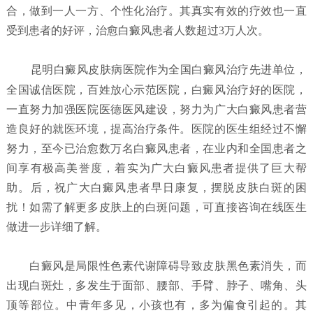
合，做到一人一方、个性化治疗。其真实有效的疗效也一直
受到患者的好评，治愈白癜风患者人数超过3万人次。
昆明白癜风皮肤病医院
作为全国白癜风治疗先进单位，
全国诚信医院，百姓放心示范医院，白癜风治疗好的医院，
一直努力加强医院医德医风建设，努力为广大白癜风患者营
造良好的就医环境，提高治疗条件。医院的医生组经过不懈
努力，至今已治愈数万名白癜风患者，在业内和全国患者之
间享有极高美誉度，着实为广大白癜风患者提供了巨大帮
助。后，祝广大白癜风患者早日康复，摆脱皮肤白斑的困
扰！如需了解更多皮肤上的白斑问题，可直接咨询在线医生
做进一步详细了解。
白癜风是局限性色素代谢障碍导致皮肤黑色素消失，而
出现白斑灶，多发生于面部、腰部、手臂、脖子、嘴角、头
顶等部位。中青年多见，小孩也有，多为偏食引起的。其