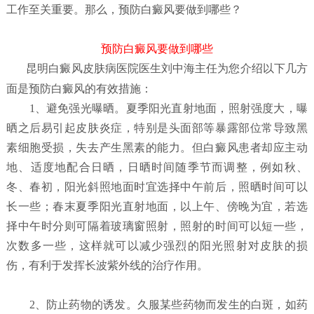
工作至关重要。那么，预防白癜风要做到哪些？
预防白癜风要做到哪些
昆明白癜风皮肤病医院
医生刘中海主任为您介绍以下几方
面是预防白癜风的有效措施：
1、避免强光曝晒。夏季阳光直射地面，照射强度大，曝
晒之后易引起皮肤炎症，特别是头面部等暴露部位常导致黑
素细胞受损，失去产生黑素的能力。但白癜风患者却应主动
地、适度地配合日晒，日晒时间随季节而调整，例如秋、
冬、春初，阳光斜照地面时宜选择中午前后，照晒时间可以
长一些；春末夏季阳光直射地面，以上午、傍晚为宜，若选
择中午时分则可隔着玻璃窗照射，照射的时间可以短一些，
次数多一些，这样就可以减少强烈的阳光照射对皮肤的损
伤，有利于发挥长波紫外线的治疗作用。
2、防止药物的诱发。久服某些药物而发生的白斑，如药