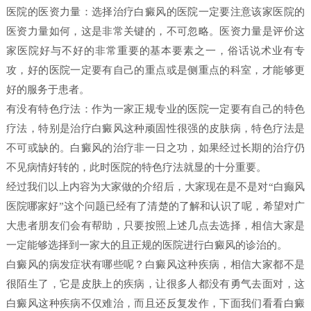
医院的医资力量：选择治疗白癜风的医院一定要注意该家医院的
医资力量如何，这是非常关键的，不可忽略。医资力量是评价这
家医院好与不好的非常重要的基本要素之一，俗话说术业有专
攻，好的医院一定要有自己的重点或是侧重点的科室，才能够更
好的服务于患者。
有没有特色疗法：作为一家正规专业的医院一定要有自己的特色
疗法，特别是治疗白癜风这种顽固性很强的皮肤病，特色疗法是
不可或缺的。白癜风的治疗非一日之功，如果经过长期的治疗仍
不见病情好转的，此时医院的特色疗法就显的十分重要。
经过我们以上内容为大家做的介绍后，大家现在是不是对“白癫风
医院哪家好”这个问题已经有了清楚的了解和认识了呢，希望对广
大患者朋友们会有帮助，只要按照上述几点去选择，相信大家是
一定能够选择到一家大的且正规的医院进行白癜风的诊治的。
白癜风的病发症状有哪些呢？白癜风这种疾病，相信大家都不是
很陌生了，它是皮肤上的疾病，让很多人都没有勇气去面对，这
白癜风这种疾病不仅难治，而且还反复发作，下面我们看看白癜