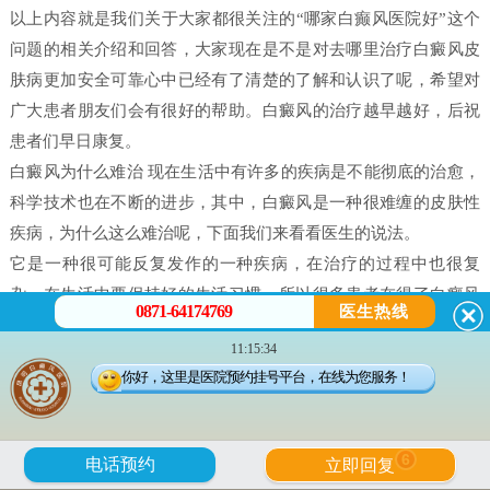
以上内容就是我们关于大家都很关注的“哪家白癫风医院好”这个
问题的相关介绍和回答，大家现在是不是对去哪里治疗白癜风皮
肤病更加安全可靠心中已经有了清楚的了解和认识了呢，希望对
广大患者朋友们会有很好的帮助。白癜风的治疗越早越好，后祝
患者们早日康复。
白癜风为什么难治 现在生活中有许多的疾病是不能彻底的治愈，
科学技术也在不断的进步，其中，白癜风是一种很难缠的皮肤性
疾病，为什么这么难治呢，下面我们来看看医生的说法。
它是一种很可能反复发作的一种疾病，在治疗的过程中也很复
杂，在生活中要保持好的生活习惯，所以很多患者在得了白癜风
0871-64174769
医生热线
之后都害怕治不好。白癜风并不是什么不治之症，只要患者能配
11:15:34
合，还是可以治好的，只不过就是时间问题，所以很多人就会问
你好，这里是医院预约挂号平台，在线为您服务！
治疗白癜风需要多久。
白癜风是有很多原因造成的，我们在治疗时候一定做好检查，接
受正确的治疗。白癜风的发病原因有很多每个患者在体征方面却
6
电话预约
立即回复
没有什么大的、明显的不一样的。所以，在诊断的时候往往会发