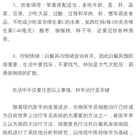
5、饮食调理：荤素搭配适当，多吃牛奶、蛋、肝、蔬
菜、豆类。少吃大蒜、过酸、过辣和羊肉、虾、蟹等易发食
品。不吃或少吃富含维生素C的水果，如西红柿(每100克含维
生素C40毫克)、酸枣、猕猴桃、柿子等。还要忌饮各种酒
类。
6、控制情绪：白癜风与情绪波动有关。因此白癜风预防
很重要，生活中要找乐，不要找气。特别是大气大怒后，易
诱发病情的扩散。
生活中不仅要注意以上事项。科学治疗是关键
随着现代医学的发展进步，生物医学及细胞治疗已经成
为目前世界上治疗常见疾病的为重要的方法之一，被医学界
公认为第四大治疗方法。细胞复色疗法对白癜风发病病因、
病机进行了系统地分析和研究，以传统中医经络学为基础，