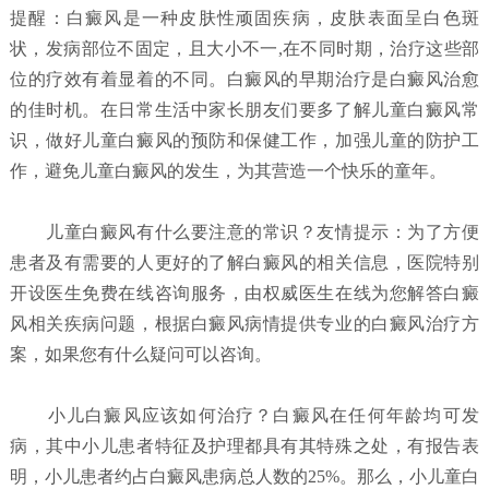
提醒：白癜风是一种皮肤性顽固疾病，皮肤表面呈白色斑
状，发病部位不固定，且大小不一,在不同时期，治疗这些部
位的疗效有着显着的不同。白癜风的早期治疗是白癜风治愈
的佳时机。在日常生活中家长朋友们要多了解儿童白癜风常
识，做好儿童白癜风的预防和保健工作，加强儿童的防护工
作，避免儿童白癜风的发生，为其营造一个快乐的童年。
儿童白癜风有什么要注意的常识？
友情提示：为了方便
患者及有需要的人更好的了解白癜风的相关信息，医院特别
开设医生免费在线咨询服务，由权威医生在线为您解答白癜
风相关疾病问题，根据白癜风病情提供专业的白癜风治疗方
案，如果您有什么疑问可以咨询。
小儿白癜风应该如何治疗？
白癜风在任何年龄均可发
病，其中小儿患者特征及护理都具有其特殊之处，有报告表
明，小儿患者约占白癜风患病总人数的25%。那么，小儿童白