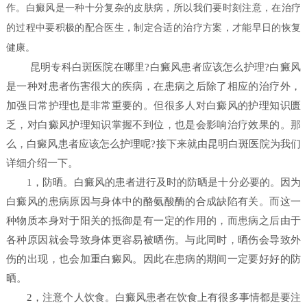
作。白癜风是一种十分复杂的皮肤病，所以我们要时刻注意，在治疗
的过程中要积极的配合医生，制定合适的治疗方案，才能早日的恢复
健康。
昆明专科白斑医院在哪里?白癜风患者应该怎么护理?白癜风
是一种对患者伤害很大的疾病，在患病之后除了相应的治疗外，
加强日常护理也是非常重要的。但很多人对白癜风的护理知识匮
乏，对白癜风护理知识掌握不到位，也是会影响治疗效果的。那
么，白癜风患者应该怎么护理呢?接下来就由昆明白斑医院为我们
详细介绍一下。
1，防晒。白癜风的患者进行及时的防晒是十分必要的。因为
白癜风的患病原因与身体中的酪氨酸酶的合成缺陷有关。而这一
种物质本身对于阳关的抵御是有一定的作用的，而患病之后由于
各种原因就会导致身体更容易被晒伤。与此同时，晒伤会导致外
伤的出现，也会加重白癜风。因此在患病的期间一定要好好的防
晒。
2，注意个人饮食。白癜风患者在饮食上有很多事情都是要注