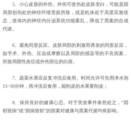
5、小心皮肤的外伤。外伤可使伤处皮肤变白，可能是因
局部创伤处的神经纤维受损所致，或是机体处于高度应激状
态，使体内的神经内分泌系统功能紊乱，降低了黑素的合成
代谢。
6、避免同形反应。皮肤局部的刺激而诱发的同形反应，
如手术、外伤、压迫或摩擦以及局部的感染等的不良因素，
所致局限性炎症或外伤部位的白斑。
7、蔬菜水果应反复冲洗后食用。时间允许可先用净水泡
15~30分钟，再冲洗后食用，能削皮的水果要削皮；
8、保持良好的健康心态。对于突发事件泰然处之，“因
郁致病”或“因病致郁”的因素对健康与黑素代谢均有影响。