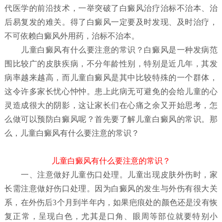
代医学的前沿技术，一举突破了白癜风治疗治标不治本、治
后易复发的难关。得了白癜风一定要及时发现、及时治疗，
不可依赖白癜风外用药，治标不治本。
儿童白癜风有什么要注意的常识？
白癜风是一种发病范
围比较广的皮肤疾病，不分年龄性别，特别是近几年，其发
病率越来越高，而儿童白癜风是其中比较特殊的一个群体，
这令许多家长忧心忡忡。患上此病无可避免的会给儿童的心
灵造成很大的阴影，这让家长们在心痛之余又开始思考，怎
么做可以预防白癜风呢？首先要了解儿童白癜风
的常识。那
么，儿童白癜风有什么要注意的常识？
儿童白癜风有什么要注意的常识？
一、注意做好儿童伤口处理。儿童出现皮肤外伤时，家
长需注意做好伤口处理。因为白癜风的发生与外伤有很大关
系，在外伤后3个月到半年内，如果疤痕处的颜色还是没有恢
复正常，呈现白色，尤其是口角、眼周等部位就要特别小