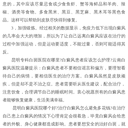
意的，其中应该尽量忌食或少食鱼虾、蟹等海鲜品和羊肉、辣
椒、酒类等食物。多食黑米、黑豆、黑芝麻、黑木耳等黑色食
品。这样可以帮助到皮肤尽快得到修复。
3，加强锻炼。经过相关的数据显示，免疫力低下出现白癜风
的几率会大大的增加，所以为了让自己远离白癜风应该在治疗的
过程中加强运动，但是运动要适度，不能过量，否则可能适得其
反。
昆明专科白斑医院在哪里?白癜风患者应该怎么护理?云南白
癜风医院温馨提示：白癜风患者不要相信谣言和偏方，要理智看
待自己的病情，要相信医生的治疗方案。白癜风虽然是皮肤顽
疾，但是却不是不治之症。患者需要听从医生建议，配合治疗，
注意饮食，合理调节自己的睡眠时间。衷心祝愿所有的白癜风患
者能够恢复健康，生活美满幸福。
昆明白癜风医院哪个好?治疗白癜风怎么避免多花钱?在治疗
自己患上白癜风的情况下心理肯定会很着急，毕竟白癜风会给患
者的外貌、身心健康都造成影响。患者要想安全的治好白斑，就