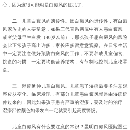
心，因为这很可能就是白癜风的征兆了。
二、儿童白癜风的遗传性。因白癜风的遗传性，有白癜
风家族史的人要留意，如果三代直系亲属中有人患白癜风，
或者父母早生白发（40岁以前），那么孩子患白癜风的风险
会比正常孩子高出许多，家长应多留意意观察。在日常生活
中一定要注意做好预防白癜风的工作，不要养成儿童偏食、
挑食的习惯，一定要均衡营养结构，有节制地控制儿童吃零
食。
三、湿疹延伸儿童白癜风。儿童患了湿疹后要多注意观
察皮肤变化。临床发现，有部分儿童患白癜风就是由湿疹延
伸过来的，因此如果孩子患有严重的湿疹，要及时的治疗，
湿疹部位颜色如果发白一定就要引起高度警惕。
儿童白癜风有什么要注意的常识？昆明白癜风医院
医生