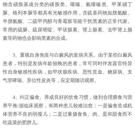
物含磺胺基成分类的磺胺类、噻嗪、氨噻嗪类、甲苯磺丁
脲、格列本脲等都具有光敏感作用，含硫基药物如胱氨酸、
半胱氨酸、二硫甲丙醇与青霉胺等能干扰黑素的正常代谢。
常用的硫脲、硫尿嘧啶、甲状腺素、肾上腺素、去甲肾上腺
素等药物也会影响黑素的合成。
3、重视自身免疫与白癜风的发病关系。由于某些白癜风
患者，特别是发病年龄较晚的患者，常可同时伴发器官特异
性自身敏感性疾病，如甲状腺疾病、恶性贫血、糖尿病、支
气管哮喘、异位性皮炎等，应定期随访观察。
4、纠正偏食。养成良好的饮食习惯，做到合理膳食与营
养平衡:据临床观察，有两种患儿较难治愈：一是偏食造成机
体营养不良的弱瘦儿；二是过量摄食鱼、肉、蛋和甜食而不
吃蔬菜的肥胖儿。