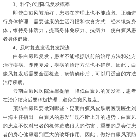
3、科学护理降低复发概率
即使白癜风被治好，患者在护理上也不能疏忽。正确进
行身体护理，需要健康的生活习惯和饮食方式，经常锻炼身
体，维持身体活力，提高身体免疫力、抗病力，使白癜风患
者身体健康。
4、及时复查发现复发踪迹
白果白癜风复发，患者不能根据以前的治疗方法和处方
治疗疾病。即使复发，疾病的治疗方法也不确定。因此，白
癜风复发后需要全面检查，病情确诊后，可以用适当的方法
治疗疾病。
云南白癜风医院温馨提醒：降低白癜风的复发率，患者
在治疗结束后要积极护理，避免白癜风复发。
预防白癜风要做到哪些？
昆明白癜风皮肤病医院
医生刘
中海主任指出，白癜风的患发呈现不断上升的趋势，白癜风
的患发不仅对患者的机体造成很大的伤害，重要的是会使患
者的身心健康遭到巨大的破坏作用。因此，做好白癜风预防