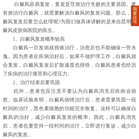
白癜风容易复发，复发是导致治疗失败的主要原因。要
我
有效治疗白癜风，就需要解决白癜风的复发问题。那么，白
要
挂
癜风复发后要怎么处理呢?为我们做具体讲解的是来自昆明白
号
癜风皮肤病医院的医生。
1、白癜风复发概率较高
白癜风一旦发病就很难治疗，治愈后也不能确保一劳永
逸。因为患者在疾病治好后，如果不做护理工作，白癜风就
会复发。白癜风复发后扩散速度也很快，白癜风患者也经历
了疾病的治疗痛苦和心理压力。
2、治疗结束后要巩固
此外，患者也应注意不要认为白癜风消失后疾病会病
愈。临床试验表明，白癜风病情治疗后，患者需要巩固一段
时间的治疗，黑色素细胞的功能完全恢复。这样可以确保白
癜风的治好，减少白癜风复发的概率。因此，白癜风消失
后，患者也要坚持一段时间的治疗，立即进行复诊，减少白
癜风的复发。