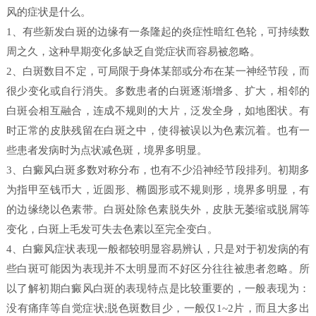
风的症状是什么。
1、有些新发白斑的边缘有一条隆起的炎症性暗红色轮，可持续数
周之久，这种早期变化多缺乏自觉症状而容易被忽略。
2、白斑数目不定，可局限于身体某部或分布在某一神经节段，而
很少变化或自行消失。多数患者的白斑逐渐增多、扩大，相邻的
白斑会相互融合，连成不规则的大片，泛发全身，如地图状。有
时正常的皮肤残留在白斑之中，使得被误以为色素沉着。也有一
些患者发病时为点状减色斑，境界多明显。
3、白癜风白斑多数对称分布，也有不少沿神经节段排列。初期多
为指甲至钱币大，近圆形、椭圆形或不规则形，境界多明显，有
的边缘绕以色素带。白斑处除色素脱失外，皮肤无萎缩或脱屑等
变化，白斑上毛发可失去色素以至完全变白。
4、白癜风症状表现一般都较明显容易辨认，只是对于初发病的有
些白斑可能因为表现并不太明显而不好区分往往被患者忽略。所
以了解初期白癜风白斑的表现特点是比较重要的，一般表现为：
没有痛痒等自觉症状;脱色斑数目少，一般仅1~2片，而且大多出