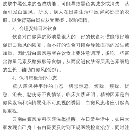
皮肤中黑色素的合成功能，可能导致黑色素减少或消失，从
而引发白癜风。所以，病人在日常生活中应穿宽松些的衣
服，以免背部白斑皮肤受摩擦，影响病情。
3、合理安排日常饮食
饮食对白癜风的影响是很大的，好的饮食习惯能很好地
促进白癜风的恢复，而不好的饮食习惯会导致疾病的发生或
加重。因此背白癜风患者在饮食上要注意调理，多吃一些富
含微量元素及酪氨酸等食物，从而促进皮肤深层黑色素细胞
的生长，辅助白癜风的治疗。
4、保持积极治疗心态
病人应保持平静的心态，切忌惊恐、烦躁、烦躁、忧
愁、沮丧、悲伤等不良情绪。临床实践证明，精神因素是白
癜风发病和病情恶化不可忽视的诱因，白癜风患者应引起高
度重视。
云南白癜风专科医院温馨提醒：在日常生活中，如果大
家发现自己身上有白斑要及时到正规医院检查治疗，同时注