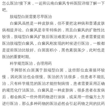
怎么医治?接下来，一起和云南白癜风专科医院详细了解一下
吧。
肢端型白斑需要尽早医治
白癜风虽然是一种皮肤病，但不要把这种病和普通皮肤
病相提并论。白癜风是非常特殊的，而且白癜风的扩散性比
较强，肢端型白癜风扩散后医治难度比较大，患者需要提前
医治肢端型白癜风，白癜风刚发现的时候进行医治，一般都
是提前医治比较好。白斑面积小，黑色素脱落少，此时也是
医治的重要时期。
科学规范医治，合理用药
手脚部长白斑属于肢端型白斑，这些部位血液循环较
慢，因此医治也会很慢。医治的方法很多，但患者不能乱
治，只有科学规范的医治才能控制病情，患者需要采用正确
的规范化疗法医治。白癜风是一种皮肤病，很多患者在发病
后，都会购买一些外用药物进行涂抹，或采用一些偏方土方
进行医治，那么多种药物的医治必然会引起药物之间的抗药