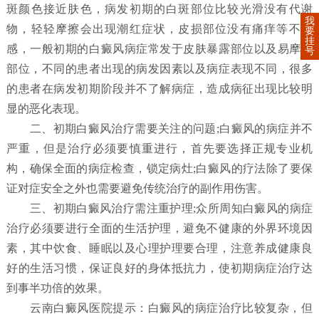
斑颜色接近肤色，病发初期的白斑部位比较光滑没有代谢
我
物，轻轻摩擦会出现潮红症状，皮损部位没有痛痒等不适
要
挂
感，一般初期的白癜风病症常发于皮肤暴露部位以及易摩擦
号
部位，不同的患者出现的病发因素以及病症表现不同，很多
的患者在病发初期阶段并不了解病症，造成病征出现比较明
显的恶化表现。
二、初期白癜风治疗需要关注的问题;白癜风的病症并不
严重，但是治疗必须要慎重进行，首先要选择正规专业机
构，确保全面的病症检查，锁定病灶;白癜风的疗法除了要保
证对症安全之外也需要避免传统治疗的副作用伤害。
三、初期白癜风治疗需注重护理;众所周知白癜风的病症
治疗必须要进行全面的生活护理，避免不健康的外界环境因
素，其中饮食、睡眠以及心理护理要合理，注意养成健康良
好的生活习惯，保证良好的身体抵抗力，使初期病症治疗达
到事半功倍的效果。
云南白癜风医院提示：白癜风的病症治疗比较复杂，但