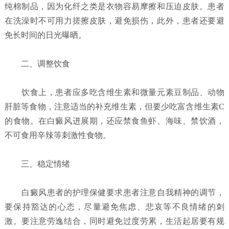
纯棉制品，因为化纤之类是衣物容易摩擦和压迫皮肤。患者
在洗澡时不可用力搓擦皮肤，避免损伤，此外，患者还要避
免长时间的日光曝晒。
二、调整饮食
饮食上，患者应多吃含维生素和微量元素豆制品、动物
肝脏等食物，注意适当的补充维生素，但要少吃富含维生素C
的食物。在白癜风进展期，还应禁食鱼虾、海味、禁饮酒，
不可食用辛辣等刺激性食物。
三、稳定情绪
白癜风患者的护理保健要求患者注意自我精神的调节，
要保持豁达的心态，尽量避免焦虑、悲哀等不良情绪的刺
激。要注意劳逸结合，同时避免过度劳累，生活起居要有规