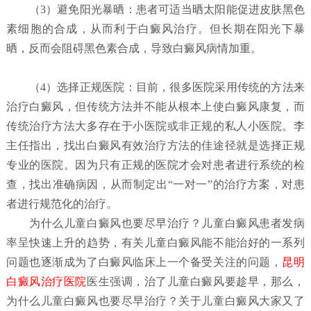
（
3）避免阳光暴晒：
患者可适当晒太阳能促进皮肤黑色
素细胞的合成，从而利于白癜风治疗。但长期在阳光下暴
晒，反而会阻碍黑色素合成，导致白癜风病情加重。
（4）选择正规医院：
目前，很多医院采用传统的方法来
治疗白癜风，但传统方法并不能从根本上使白癜风康复，而
传统治疗方法大多存在于小医院或非正规的私人小医院。李
主任指出，找出白癜风有效治疗方法的佳途径就是选择正规
专业的医院。因为只有正规的医院才会对患者进行系统的检
查，找出准确病因，从而制定出“一对一”的治疗方案，对患
者进行规范化的治疗。
为什么儿童白癜风也要尽早治疗？
儿童白癜风患者发病
率呈快速上升的趋势，有关儿童白癜风能不能治好的一系列
问题也逐渐成为了白癜风临床上一个备受关注的问题，
昆明
白癜风治疗医院
医生强调，治了儿童白癜风要趁早，那么，
为什么儿童白癜风也要尽早治疗？关于儿童白癜风大家又了