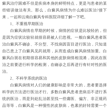
癜风治疗困难不但是疾病本身的鲜明特点，更是与患者的某
些错误做法有关。那么，白癜风病情为什么难以医治?接下
来，一起和云南白癜风专科医院详细了解一下吧。
1、不重视早期医治
白癜风病情在早期的时候，病情的症状是比较轻的，但
是因为症状比较轻就很容易被人们忽视。一般白癜风患者医
治白癜风不确诊、不分型、不找病因盲目进行医治，只知道
自己患上了白癜风见药就用，从而造成白癜风病情加重。白
癜风白斑在初期很容易和其他的皮肤病情相混淆，因此在医
治之前要进行科学的检测，在确诊之后再进行有针对性的医
治。
2、不科学系统的医治
白癜风病情对人们的健康影响是非常大的，患者要选择
科学的方法进行医治才行。多数白癜风患者患病后不进行系
统的医治，而是到处乱治甚至找一些庸医、偏方、非正规药
品等等，白癜风是一种慢性的皮肤病，色素的好转需要一个