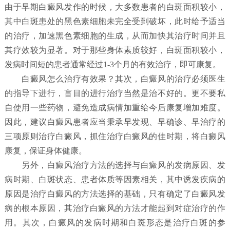
由于早期白癜风发作的时候，大多数患者的白斑面积较小，
其中白斑患处的黑色素细胞未完全受到破坏，此时给予适当
的治疗，加速黑色素细胞的生成，从而加快其治疗时间并且
其疗效较为显著。对于那些身体素质较好，白斑面积较小，
发病时间短的患者通常经过1-3个月的有效治疗，即可康复。
白癜风怎么治疗有效果？
其次，白癜风的治疗必须医生
的指导下进行，盲目的进行治疗当然是治不好的。更不要私
自使用一些药物，避免造成病情加重给今后康复增加难度。
因此，建议白癜风患者应当秉承早发现、早确诊、早治疗的
三项原则治疗白癜风，抓住治疗白癜风的佳时期，将白癜风
康复，保证身体健康。
另外，白癜风治疗方法的选择与白癜风的发病原因、发
病时期、白斑状态、患者体质等因素相关，其中诱发疾病的
原因是治疗白癜风的方法选择的基础，只有确定了白癜风发
病的根本原因，其治疗白癜风的方法才能起到对症治疗的作
用。其次，白癜风的发病时期和白斑形态是治疗白斑的参