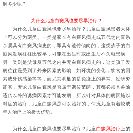
解多少呢？
为什么儿童白癜风也要尽早治疗？
为什么儿童白癜风也要尽早治疗？
儿童白癜风患者大体
上可以分为两类。一类是家长有白癜风病史或五代之内直系
亲属具有白癜风病史的，即具有遗传倾向的，这类孩子的白
癜风发病往往比较早，可能在出生时或出生后不久就患病；
另一类则是父母及五代之内并无白癜风病史的，这类孩子发
病往往是受到了外来因素的影响，如环境的变化，饮食的因
素或外伤感染等等，而尤其明显的是免疫上的异常。经研究
证实，无论儿童白癜风是否属于遗传范畴，其都必须具备除
遗传以外的诱病因素才可能发病，所以针对具体的病因施以
对症的治疗，儿童白癜风是可以治好的，何况儿童有着较成
年人治疗上的极大优势。
为什么儿童白癜风也要尽早治疗？
儿童
白癜风治疗
上的