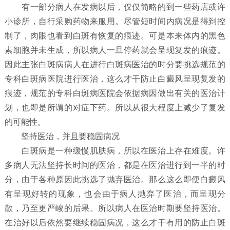
有一部分病人在发病以后，仅仅简略的到一些药店或许
小诊所，自行采购药物来服用。尽管短时间内病况是得到控
制了，肉眼也看到白斑有恢复的痕迹。可是本来体内的黑色
素细胞并未生成，所以病人一旦停药就会呈现复发的痕迹。
因此主张白斑病病人在进行白斑病医治的时分要挑选规范的
专科白斑病医院进行医治，这么才干防止白癜风呈现复发的
痕迹，规范的专科白斑病医院会依据病因做出有关的医治计
划，也即是所谓的对症下药。所以从很大程度上减少了复发
的可能性。
坚持医治，并且要稳固病况
白斑病是一种缓慢肌肤病，所以在医治上存在难度。许
多病人无法坚持长时间的医治，都是在医治进行到一半的时
分，由于各种原因此挑选了抛弃医治。那么这么即便白癜风
有呈现好转的现象，也会由于病人抛弃了医治，而呈现分
散，乃至更严峻的后果。所以病人在医治时期要坚持医治。
在治好以后依然要继续稳固病况，这么才干有用的防止白斑