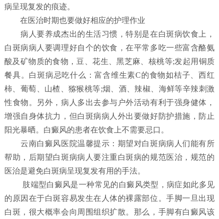
病呈现复发的痕迹。
在医治时期也要做好相应的护理作业
病人要养成杰出的生活习惯，特别是在白斑病饮食上，
白斑病病人要调理好自个的饮食，在平常多吃一些富含酪氨
酸及矿物质的食物，豆、花生、黑芝麻、核桃等;发起用铜质
餐具。白斑病忌吃什么：富含维生素C的食物如桔子、西红
柿、葡萄、山楂、猕猴桃等;烟、酒、辣椒、海鲜等辛辣刺激
性食物。另外，病人多出去参与户外活动有利于强身健体，
增强自身体抗力，但白斑病病人外出要做好防护措施，防止
阳光暴晒。白癜风的患者在饮食上不需要忌口。
云南白癜风医院温馨提示：期望对白斑病病人们能有所
帮助，后期望白斑病病人要注重白斑病的规范医治，规范的
医治是避免白斑病呈现复发有用的手法。
肢端型白癜风是一种常见的白癜风类型，病症如此多见
的原因在于白斑容易发生在人体的裸露部位。手脚一旦出现
白斑，很大概率会向周围组织扩散。那么，手脚有白癜风该