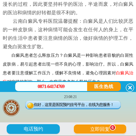
漫长的过程，因此要坚持科学的医治，半途而废，对白癜风
的医治和病情的好转都是很不利的。
云南白癜风专科医院温馨提醒：白癜风是人们比较厌恶
的一种皮肤病，这种病情可能会发生在任何人的身上，在平
时的生活中患者要注意病情的医治，做好病情的护理工作，
避免白斑发生扩散。
白癜风患者怎么释放压力？
白癜风是一种影响患者容貌的白斑性
皮肤病，易引起患者出现一些不良的心理，影响治疗。所以，白癜风
患者要注意缓解工作压力，缓解不良情绪，避免心理因素对
白癜风治
疗
对病情的影响。那么，
白癜风患者怎么释放压力？
0871-64174769
医生热线
23:08:21
白癜风患者怎么释放压力？
你好，这里是医院预约挂号平台，在线为您服务！
一，白癜风患者应放松自己。患上白癜风后，患者应放松自己，
遇到不公平和有意见的事情要坦率地说出来，不要压在心里，患者可
6
电话预约
立即回复
通过发泄以消不快之气，例如面对沙包或人头偶像猛打几拳，或者大