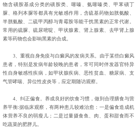
物含磺胺基成分类的磺胺类、噻嗪、氨噻嗪类、甲苯磺丁
脲、格列本脲等都具有光敏感作用，含硫基药物如胱氨酸、
半胱氨酸、二硫甲丙醇与青霉胺等能干扰黑素的正常代谢。
常用的硫脲、硫尿嘧啶、甲状腺素、肾上腺素、去甲肾上腺
素等药物也会影响黑素的合成。
3、重视自身免疫与白癜风的发病关系。由于某些白癜风
患者，特别是发病年龄较晚的患者，常可同时伴发器官特异
性自身敏感性疾病，如甲状腺疾病、恶性贫血、糖尿病、支
气管哮喘、异位性皮炎等，应定期随访观察。
4、纠正偏食。养成良好的饮食习惯，做到合理膳食与营
养平衡:据临床观察，有两种患儿较难治愈：一是偏食造成机
体营养不良的弱瘦儿；二是过量摄食鱼、肉、蛋和甜食而不
吃蔬菜的肥胖儿。