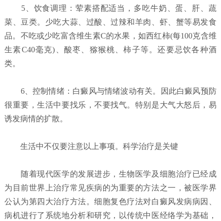
5、饮食调理：荤素搭配适当，多吃牛奶、蛋、肝、蔬
菜、豆类。少吃大蒜、过酸、过辣和羊肉、虾、蟹等易发食
品。不吃或少吃富含维生素C的水果，如西红柿(每100克含维
生素C40毫克)、酸枣、猕猴桃、柿子等。还要忌饮各种酒
类。
6、控制情绪：白癜风与情绪波动有关。因此白癜风预防
很重要，生活中要找乐，不要找气。特别是大气大怒后，易
诱发病情的扩散。
生活中不仅要注意以上事项。科学治疗是关键
随着现代医学的发展进步，生物医学及细胞治疗已经成
为目前世界上治疗常见疾病的为重要的方法之一，被医学界
公认为第四大治疗方法。细胞复色疗法对白癜风发病病因、
病机进行了系统地分析和研究，以传统中医经络学为基础，