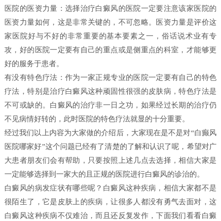
医院的医资力量：选择治疗白癜风的医院一定要注意该家医院的
医资力量如何，这是非常关键的，不可忽略。医资力量是评价这
家医院好与不好的非常重要的基本要素之一，俗话说术业有专
攻，好的医院一定要有自己的重点或是侧重点的科室，才能够更
好的服务于患者。
有没有特色疗法：作为一家正规专业的医院一定要有自己的特色
疗法，特别是治疗白癜风这种顽固性很强的皮肤病，特色疗法是
不可或缺的。白癜风的治疗非一日之功，如果经过长期的治疗仍
不见病情好转的，此时医院的特色疗法就显的十分重要。
经过我们以上内容为大家做的介绍后，大家现在是不是对“白癫风
医院哪家好”这个问题已经有了清楚的了解和认识了呢，希望对广
大患者朋友们会有帮助，只要按照上述几点去选择，相信大家是
一定能够选择到一家大的且正规的医院进行白癜风的诊治的。
白癜风的病发症状有哪些呢？白癜风这种疾病，相信大家都不是
很陌生了，它是皮肤上的疾病，让很多人都没有勇气去面对，这
白癜风这种疾病不仅难治，而且还反复发作，下面我们看看白癜