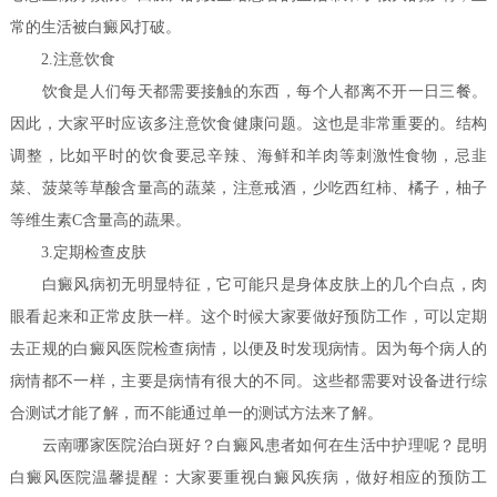
常的生活被白癜风打破。
2.注意饮食
饮食是人们每天都需要接触的东西，每个人都离不开一日三餐。
因此，大家平时应该多注意饮食健康问题。这也是非常重要的。结构
调整，比如平时的饮食要忌辛辣、海鲜和羊肉等刺激性食物，忌韭
菜、菠菜等草酸含量高的蔬菜，注意戒酒，少吃西红柿、橘子，柚子
等维生素C含量高的蔬果。
3.定期检查皮肤
白癜风病初无明显特征，它可能只是身体皮肤上的几个白点，肉
眼看起来和正常皮肤一样。这个时候大家要做好预防工作，可以定期
去正规的白癜风医院检查病情，以便及时发现病情。因为每个病人的
病情都不一样，主要是病情有很大的不同。这些都需要对设备进行综
合测试才能了解，而不能通过单一的测试方法来了解。
云南哪家医院治白斑好？白癜风患者如何在生活中护理呢？
昆明
白癜风医院温馨提醒：大家要重视白癜风疾病，做好相应的预防工