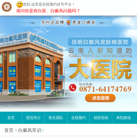
您好,这里是在线预约挂号平台！
昆明白癜风医院
请问你是有白斑、白癜风问题吗？
首页
医院简介
医生团队
在线预约
就医指南
来院路线
首页
>
白癜风常识
>