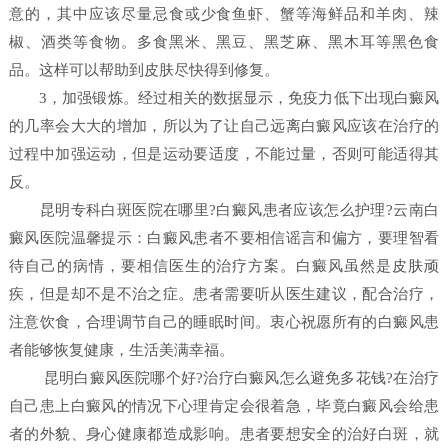
意的，其中应该尽量忌食或少食鱼虾、蟹等海鲜品和羊肉、辣
椒、酒类等食物。多食黑米、黑豆、黑芝麻、黑木耳等黑色食
品。这样可以帮助到皮肤尽快得到修复。
3，加强锻炼。经过相关的数据显示，免疫力低下出现白癜风
的几率会大大的增加，所以为了让自己远离白癜风应该在治疗的
过程中加强运动，但是运动要适度，不能过量，否则可能适得其
反。
昆明专科白斑医院在哪里?白癜风患者应该怎么护理?云南白
癜风医院温馨提示：白癜风患者不要相信谣言和偏方，要理智看
待自己的病情，要相信医生的治疗方案。白癜风虽然是皮肤顽
疾，但是却不是不治之症。患者需要听从医生建议，配合治疗，
注意饮食，合理调节自己的睡眠时间。衷心祝愿所有的白癜风患
者能够恢复健康，生活美满幸福。
昆明白癜风医院哪个好?治疗白癜风怎么避免多花钱?在治疗
自己患上白癜风的情况下心理肯定会很着急，毕竟白癜风会给患
者的外貌、身心健康都造成影响。患者要想安全的治好白斑，就