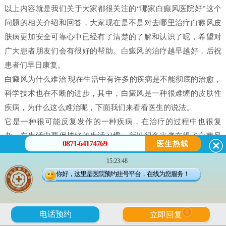
以上内容就是我们关于大家都很关注的“哪家白癫风医院好”这个
问题的相关介绍和回答，大家现在是不是对去哪里治疗白癜风皮
肤病更加安全可靠心中已经有了清楚的了解和认识了呢，希望对
广大患者朋友们会有很好的帮助。白癜风的治疗越早越好，后祝
患者们早日康复。
白癜风为什么难治 现在生活中有许多的疾病是不能彻底的治愈，
科学技术也在不断的进步，其中，白癜风是一种很难缠的皮肤性
疾病，为什么这么难治呢，下面我们来看看医生的说法。
它是一种很可能反复发作的一种疾病，在治疗的过程中也很复
杂，在生活中要保持好的生活习惯，所以很多患者在得了白癜风
0871-64174769
医生热线
之后都害怕治不好。白癜风并不是什么不治之症，只要患者能配
15:23:48
合，还是可以治好的，只不过就是时间问题，所以很多人就会问
你好，这里是医院预约挂号平台，在线为您服务！
治疗白癜风需要多久。
白癜风是有很多原因造成的，我们在治疗时候一定做好检查，接
受正确的治疗。白癜风的发病原因有很多每个患者在体征方面却
6
电话预约
立即回复
没有什么大的、明显的不一样的。所以，在诊断的时候往往会发