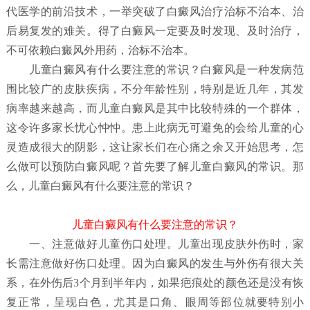
代医学的前沿技术，一举突破了白癜风治疗治标不治本、治
后易复发的难关。得了白癜风一定要及时发现、及时治疗，
不可依赖白癜风外用药，治标不治本。
儿童白癜风有什么要注意的常识？
白癜风是一种发病范
围比较广的皮肤疾病，不分年龄性别，特别是近几年，其发
病率越来越高，而儿童白癜风是其中比较特殊的一个群体，
这令许多家长忧心忡忡。患上此病无可避免的会给儿童的心
灵造成很大的阴影，这让家长们在心痛之余又开始思考，怎
么做可以预防白癜风呢？首先要了解儿童白癜风
的常识。那
么，儿童白癜风有什么要注意的常识？
儿童白癜风有什么要注意的常识？
一、注意做好儿童伤口处理。儿童出现皮肤外伤时，家
长需注意做好伤口处理。因为白癜风的发生与外伤有很大关
系，在外伤后3个月到半年内，如果疤痕处的颜色还是没有恢
复正常，呈现白色，尤其是口角、眼周等部位就要特别小