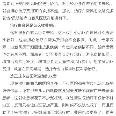
需要到正规白癜风医院进行诊治。对于经济条件差的患者来说，
就会担心治疗费用害怕承担不起。那么，治疗白癜风怎么避免多
花钱?昆明治疗白癜风医院详细讲解下。
治疗白癜风是怎么收费的?
这对很多白癜风患者来说，这不仅担心治疗白癜风什么办法
比较好，也会担心治疗白癜风费用会不会很高。对此，专家表
示，白癜风属于顽固性皮肤疾病，每位患者病情不同，治疗费用
也会有所不同。而患者一定不要盲目进行治疗，避免病情加重，
增加后期治疗难度，增加患者更大痛苦和治疗费用。想节省治疗
费用，就需在疾病早期，选择专业白癜风医院科学治疗。
选正规专业医院避免乱收费
现在治疗白癜风的医院众多，不少医院都在宣传包治包好的
虚假信息，还有那些几天内就能恢复完美皮肤的虚假广告来蒙骗
患者，这就让患者花了不少冤枉钱。在这些医院治疗不仅治不好
白斑，反而只会让白斑更加严重。到时候不仅钱也花了，而且而
耽误了疾病治疗，等到后期正规治疗时，费用也会更多了。而在