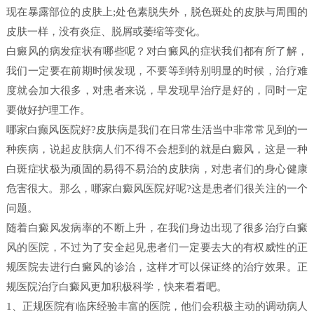
现在暴露部位的皮肤上;处色素脱失外，脱色斑处的皮肤与周围的
皮肤一样，没有炎症、脱屑或萎缩等变化。
白癜风的病发症状有哪些呢？对白癜风的症状我们都有所了解，
我们一定要在前期时候发现，不要等到特别明显的时候，治疗难
度就会加大很多，对患者来说，早发现早治疗是好的，同时一定
要做好护理工作。
哪家白癫风医院好?皮肤病是我们在日常生活当中非常常见到的一
种疾病，说起皮肤病人们不得不会想到的就是白癜风，这是一种
白斑症状极为顽固的易得不易治的皮肤病，对患者们的身心健康
危害很大。那么，哪家白癜风医院好呢?这是患者们很关注的一个
问题。
随着白癜风发病率的不断上升，在我们身边出现了很多治疗白癜
风的医院，不过为了安全起见患者们一定要去大的有权威性的正
规医院去进行白癜风的诊治，这样才可以保证终的治疗效果。正
规医院治疗白癜风更加积极科学，快来看看吧。
1、正规医院有临床经验丰富的医院，他们会积极主动的调动病人