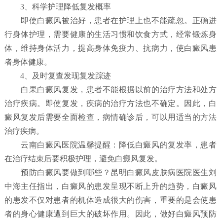
3、科学护理降低复发概率
即使白癜风被治好，患者在护理上也不能疏忽。正确进
行身体护理，需要健康的生活习惯和饮食方式，经常锻炼身
体，维持身体活力，提高身体免疫力、抗病力，使白癜风患
者身体健康。
4、及时复查发现复发踪迹
白果白癜风复发，患者不能根据以前的治疗方法和处方
治疗疾病。即使复发，疾病的治疗方法也不确定。因此，白
癜风复发后需要全面检查，病情确诊后，可以用适当的方法
治疗疾病。
云南白癜风医院温馨提醒：降低白癜风的复发率，患者
在治疗结束后要积极护理，避免白癜风复发。
预防白癜风要做到哪些？
昆明白癜风皮肤病医院
医生刘
中海主任指出，白癜风的患发呈现不断上升的趋势，白癜风
的患发不仅对患者的机体造成很大的伤害，重要的是会使患
者的身心健康遭到巨大的破坏作用。因此，做好白癜风预防