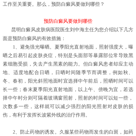
工作至关重要。那么，预防白癜风要做到哪些？
预防白癜风要做到哪些
昆明白癜风皮肤病医院
医生刘中海主任为您介绍以下几方
面是预防白癜风的有效措施：
1、避免强光曝晒。夏季阳光直射地面，照射强度大，曝
晒之后易引起皮肤炎症，特别是头面部等暴露部位常导致黑
素细胞受损，失去产生黑素的能力。但白癜风患者却应主动
地、适度地配合日晒，日晒时间随季节而调整，例如秋、
冬、春初，阳光斜照地面时宜选择中午前后，照晒时间可以
长一些；春末夏季阳光直射地面，以上午、傍晚为宜，若选
择中午时分则可隔着玻璃窗照射，照射的时间可以短一些，
次数多一些，这样就可以减少强烈的阳光照射对皮肤的损
伤，有利于发挥长波紫外线的治疗作用。
2、防止药物的诱发。久服某些药物而发生的白斑，如药