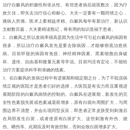
治疗白癜风的积极性和依从性。有些患者病后就医数次，因为疗
效欠佳，即失去治疗信心和耐心。大夫一定要有一颗同情之心，
痛病人所痛。医术上要精益求精。白癜风每年有新治疗、新认识
文献数百篇，大夫要精读熟记，将有用的知识造福于患者。
2、白癜风之所以发病率很高是因为生活中可引起白癜风的病因有
很多，所以治疗白癜风首先是要去除病因，才能够彻底治愈疾
病。目前怀疑的病因有免疫、神经精神因素、黑素细胞自身破
坏、遗传、自由基和微量元素等学说。目前均没有定论，不能给
治疗方案提供科学和准确的线索。
3、在白癜风的发病过程中有进展期和稳定期之分，为了不耽误病
情正规的医院才是患者们好的选择，大医院是有实力而且重视进
展期阶段的白癜风病情的控制的。白癜风在进展期，新发生的完
全性色素脱失斑或色素减退斑增多，原有白斑向周围扩大，与周
围边界不清楚，并会出现同型反应，即患者正常皮肤受到刺激后
在局部发生白斑，或者使原有白斑扩大。这些刺激有外伤、烧
伤、晒伤等。此期应及时有效控制，否则会致白斑增多扩大。