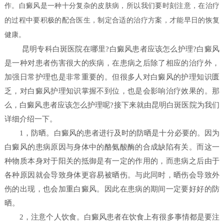
作。白癜风是一种十分复杂的皮肤病，所以我们要时刻注意，在治疗
的过程中要积极的配合医生，制定合适的治疗方案，才能早日的恢复
健康。
昆明专科白斑医院在哪里?白癜风患者应该怎么护理?白癜风
是一种对患者伤害很大的疾病，在患病之后除了相应的治疗外，
加强日常护理也是非常重要的。但很多人对白癜风的护理知识匮
乏，对白癜风护理知识掌握不到位，也是会影响治疗效果的。那
么，白癜风患者应该怎么护理呢?接下来就由昆明白斑医院为我们
详细介绍一下。
1，防晒。白癜风的患者进行及时的防晒是十分必要的。因为
白癜风的患病原因与身体中的酪氨酸酶的合成缺陷有关。而这一
种物质本身对于阳关的抵御是有一定的作用的，而患病之后由于
各种原因就会导致身体更容易被晒伤。与此同时，晒伤会导致外
伤的出现，也会加重白癜风。因此在患病的期间一定要好好的防
晒。
2，注意个人饮食。白癜风患者在饮食上有很多事情都是要注