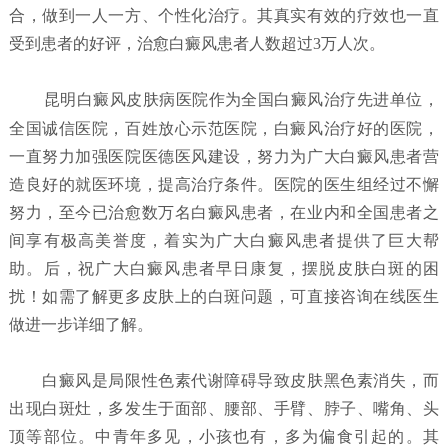
合，做到一人一方、个性化治疗。其真实有效的疗效也一直
受到患者的好评，治愈白癜风患者人数超过3万人次。
昆明白癜风皮肤病医院
作为全国白癜风治疗先进单位，
全国诚信医院，百姓放心示范医院，白癜风治疗好的医院，
一直努力加强医院医德医风建设，努力为广大白癜风患者营
造良好的就医环境，提高治疗条件。医院的医生组经过不懈
努力，至今已治愈数万名白癜风患者，在业内和全国患者之
间享有极高美誉度，着实为广大白癜风患者提供了巨大帮
助。后，祝广大白癜风患者早日康复，摆脱皮肤白斑的困
扰！如需了解更多皮肤上的白斑问题，可直接咨询在线医生
做进一步详细了解。
白癜风是局限性色素代谢障碍导致皮肤黑色素消失，而
出现白斑灶，多发生于面部、腰部、手臂、脖子、嘴角、头
顶等部位。中青年多见，小孩也有，多为偏食引起的。其