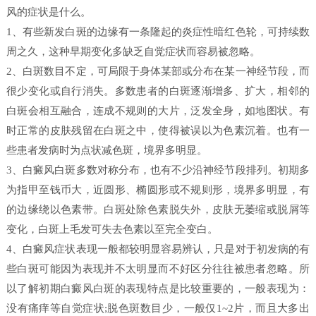
风的症状是什么。
1、有些新发白斑的边缘有一条隆起的炎症性暗红色轮，可持续数
周之久，这种早期变化多缺乏自觉症状而容易被忽略。
2、白斑数目不定，可局限于身体某部或分布在某一神经节段，而
很少变化或自行消失。多数患者的白斑逐渐增多、扩大，相邻的
白斑会相互融合，连成不规则的大片，泛发全身，如地图状。有
时正常的皮肤残留在白斑之中，使得被误以为色素沉着。也有一
些患者发病时为点状减色斑，境界多明显。
3、白癜风白斑多数对称分布，也有不少沿神经节段排列。初期多
为指甲至钱币大，近圆形、椭圆形或不规则形，境界多明显，有
的边缘绕以色素带。白斑处除色素脱失外，皮肤无萎缩或脱屑等
变化，白斑上毛发可失去色素以至完全变白。
4、白癜风症状表现一般都较明显容易辨认，只是对于初发病的有
些白斑可能因为表现并不太明显而不好区分往往被患者忽略。所
以了解初期白癜风白斑的表现特点是比较重要的，一般表现为：
没有痛痒等自觉症状;脱色斑数目少，一般仅1~2片，而且大多出