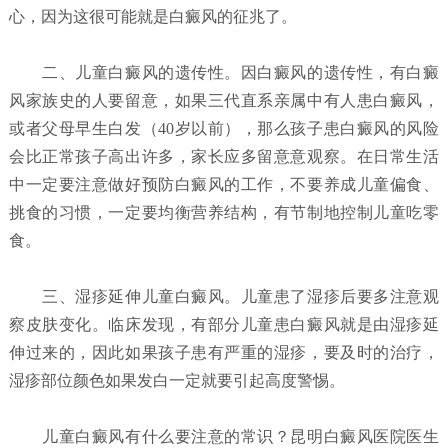
心，因为这很可能就是白癜风的征兆了。
二、儿童白癜风的遗传性。因白癜风的遗传性，有白癜
风家族史的人要留意，如果三代直系亲属中有人患白癜风，
或者父母早生白发（40岁以前），那么孩子患白癜风的风险
会比正常孩子高出许多，家长应多留意意观察。在日常生活
中一定要注意做好预防白癜风的工作，不要养成儿童偏食、
挑食的习惯，一定要均衡营养结构，有节制地控制儿童吃零
食。
三、湿疹延伸儿童白癜风。儿童患了湿疹后要多注意观
察皮肤变化。临床发现，有部分儿童患白癜风就是由湿疹延
伸过来的，因此如果孩子患有严重的湿疹，要及时的治疗，
湿疹部位颜色如果发白一定就要引起高度警惕。
儿童白癜风有什么要注意的常识？昆明白癜风医院
医生