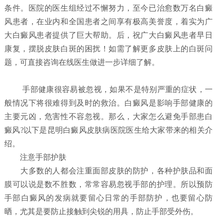
条件。医院的医生组经过不懈努力，至今已治愈数万名白癜
风患者，在业内和全国患者之间享有极高美誉度，着实为广
大白癜风患者提供了巨大帮助。后，祝广大白癜风患者早日
康复，摆脱皮肤白斑的困扰！如需了解更多皮肤上的白斑问
题，可直接咨询在线医生做进一步详细了解。
手部健康很容易被忽视，如果不是特别严重的症状，一
般情况下将很难得到及时的救治。白癜风是影响手部健康的
主要元凶，危害性不容忽视。那么，大家怎么避免手部患白
癜风?以下是昆明白癜风皮肤病医院医生给大家带来的相关介
绍。
注意手部护肤
大多数的人都会注重面部皮肤的防护，各种护肤品和面
膜可以说是数不胜数，常常容易忽视手部的护理。所以预防
手部白癜风的发病就要留心日常的手部防护，也要留心防
晒，尤其是要防止接触到尖锐的用具，防止手部受外伤。