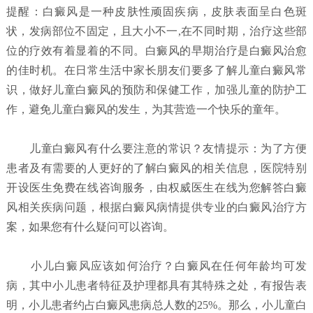
提醒：白癜风是一种皮肤性顽固疾病，皮肤表面呈白色斑
状，发病部位不固定，且大小不一,在不同时期，治疗这些部
位的疗效有着显着的不同。白癜风的早期治疗是白癜风治愈
的佳时机。在日常生活中家长朋友们要多了解儿童白癜风常
识，做好儿童白癜风的预防和保健工作，加强儿童的防护工
作，避免儿童白癜风的发生，为其营造一个快乐的童年。
儿童白癜风有什么要注意的常识？
友情提示：为了方便
患者及有需要的人更好的了解白癜风的相关信息，医院特别
开设医生免费在线咨询服务，由权威医生在线为您解答白癜
风相关疾病问题，根据白癜风病情提供专业的白癜风治疗方
案，如果您有什么疑问可以咨询。
小儿白癜风应该如何治疗？
白癜风在任何年龄均可发
病，其中小儿患者特征及护理都具有其特殊之处，有报告表
明，小儿患者约占白癜风患病总人数的25%。那么，小儿童白