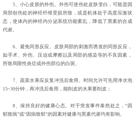
5、小心皮肤的外伤。外伤可使伤处皮肤变白，可能是因
局部创伤处的神经纤维受损所致，或是机体处于高度应激状
态，使体内的神经内分泌系统功能紊乱，降低了黑素的合成
代谢。
6、避免同形反应。皮肤局部的刺激而诱发的同形反应，
如手术、外伤、压迫或摩擦以及局部的感染等的不良因素，
所致局限性炎症或外伤部位的白斑。
7、蔬菜水果应反复冲洗后食用。时间允许可先用净水泡
15~30分钟，再冲洗后食用，能削皮的水果要削皮；
8、保持良好的健康心态。对于突发事件泰然处之，“因
郁致病”或“因病致郁”的因素对健康与黑素代谢均有影响。