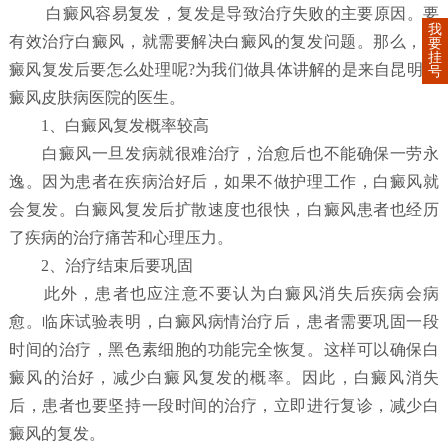
白癜风容易复发，复发是导致治疗失败的主要原因。要
我
有效治疗白癜风，就需要解决白癜风的复发问题。那么，白
要
挂
癜风复发后要怎么处理呢?为我们做具体讲解的是来自昆明白
号
癜风皮肤病医院的医生。
1、白癜风复发概率较高
白癜风一旦发病就很难治疗，治愈后也不能确保一劳永
逸。因为患者在疾病治好后，如果不做护理工作，白癜风就
会复发。白癜风复发后扩散速度也很快，白癜风患者也经历
了疾病的治疗痛苦和心理压力。
2、治疗结束后要巩固
此外，患者也应注意不要认为白癜风消失后疾病会病
愈。临床试验表明，白癜风病情治疗后，患者需要巩固一段
时间的治疗，黑色素细胞的功能完全恢复。这样可以确保白
癜风的治好，减少白癜风复发的概率。因此，白癜风消失
后，患者也要坚持一段时间的治疗，立即进行复诊，减少白
癜风的复发。