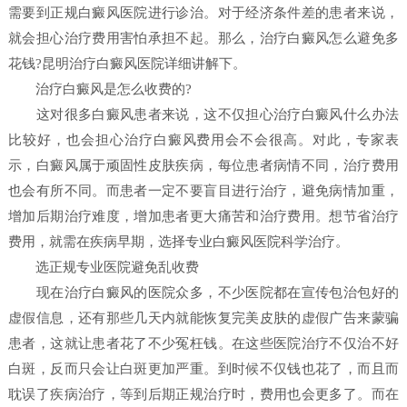
需要到正规白癜风医院进行诊治。对于经济条件差的患者来说，
就会担心治疗费用害怕承担不起。那么，治疗白癜风怎么避免多
花钱?昆明治疗白癜风医院详细讲解下。
治疗白癜风是怎么收费的?
这对很多白癜风患者来说，这不仅担心治疗白癜风什么办法
比较好，也会担心治疗白癜风费用会不会很高。对此，专家表
示，白癜风属于顽固性皮肤疾病，每位患者病情不同，治疗费用
也会有所不同。而患者一定不要盲目进行治疗，避免病情加重，
增加后期治疗难度，增加患者更大痛苦和治疗费用。想节省治疗
费用，就需在疾病早期，选择专业白癜风医院科学治疗。
选正规专业医院避免乱收费
现在治疗白癜风的医院众多，不少医院都在宣传包治包好的
虚假信息，还有那些几天内就能恢复完美皮肤的虚假广告来蒙骗
患者，这就让患者花了不少冤枉钱。在这些医院治疗不仅治不好
白斑，反而只会让白斑更加严重。到时候不仅钱也花了，而且而
耽误了疾病治疗，等到后期正规治疗时，费用也会更多了。而在