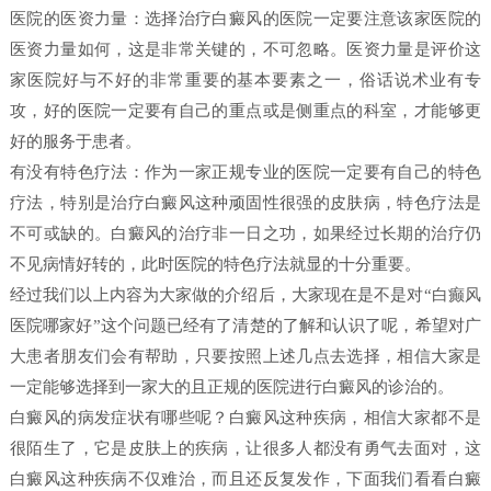
医院的医资力量：选择治疗白癜风的医院一定要注意该家医院的
医资力量如何，这是非常关键的，不可忽略。医资力量是评价这
家医院好与不好的非常重要的基本要素之一，俗话说术业有专
攻，好的医院一定要有自己的重点或是侧重点的科室，才能够更
好的服务于患者。
有没有特色疗法：作为一家正规专业的医院一定要有自己的特色
疗法，特别是治疗白癜风这种顽固性很强的皮肤病，特色疗法是
不可或缺的。白癜风的治疗非一日之功，如果经过长期的治疗仍
不见病情好转的，此时医院的特色疗法就显的十分重要。
经过我们以上内容为大家做的介绍后，大家现在是不是对“白癫风
医院哪家好”这个问题已经有了清楚的了解和认识了呢，希望对广
大患者朋友们会有帮助，只要按照上述几点去选择，相信大家是
一定能够选择到一家大的且正规的医院进行白癜风的诊治的。
白癜风的病发症状有哪些呢？白癜风这种疾病，相信大家都不是
很陌生了，它是皮肤上的疾病，让很多人都没有勇气去面对，这
白癜风这种疾病不仅难治，而且还反复发作，下面我们看看白癜