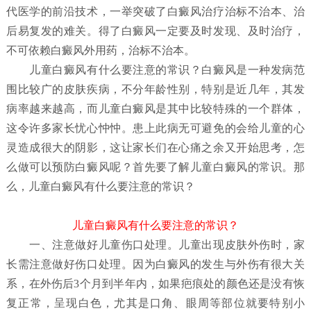
代医学的前沿技术，一举突破了白癜风治疗治标不治本、治
后易复发的难关。得了白癜风一定要及时发现、及时治疗，
不可依赖白癜风外用药，治标不治本。
儿童白癜风有什么要注意的常识？
白癜风是一种发病范
围比较广的皮肤疾病，不分年龄性别，特别是近几年，其发
病率越来越高，而儿童白癜风是其中比较特殊的一个群体，
这令许多家长忧心忡忡。患上此病无可避免的会给儿童的心
灵造成很大的阴影，这让家长们在心痛之余又开始思考，怎
么做可以预防白癜风呢？首先要了解儿童白癜风
的常识。那
么，儿童白癜风有什么要注意的常识？
儿童白癜风有什么要注意的常识？
一、注意做好儿童伤口处理。儿童出现皮肤外伤时，家
长需注意做好伤口处理。因为白癜风的发生与外伤有很大关
系，在外伤后3个月到半年内，如果疤痕处的颜色还是没有恢
复正常，呈现白色，尤其是口角、眼周等部位就要特别小