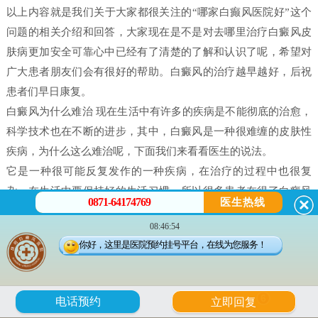
以上内容就是我们关于大家都很关注的“哪家白癫风医院好”这个
问题的相关介绍和回答，大家现在是不是对去哪里治疗白癜风皮
肤病更加安全可靠心中已经有了清楚的了解和认识了呢，希望对
广大患者朋友们会有很好的帮助。白癜风的治疗越早越好，后祝
患者们早日康复。
白癜风为什么难治 现在生活中有许多的疾病是不能彻底的治愈，
科学技术也在不断的进步，其中，白癜风是一种很难缠的皮肤性
疾病，为什么这么难治呢，下面我们来看看医生的说法。
它是一种很可能反复发作的一种疾病，在治疗的过程中也很复
杂，在生活中要保持好的生活习惯，所以很多患者在得了白癜风
0871-64174769
医生热线
之后都害怕治不好。白癜风并不是什么不治之症，只要患者能配
08:46:54
合，还是可以治好的，只不过就是时间问题，所以很多人就会问
你好，这里是医院预约挂号平台，在线为您服务！
治疗白癜风需要多久。
白癜风是有很多原因造成的，我们在治疗时候一定做好检查，接
受正确的治疗。白癜风的发病原因有很多每个患者在体征方面却
6
电话预约
立即回复
没有什么大的、明显的不一样的。所以，在诊断的时候往往会发