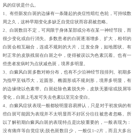
风的症状是什么。
1、有些新发白斑的边缘有一条隆起的炎症性暗红色轮，可持续数
周之久，这种早期变化多缺乏自觉症状而容易被忽略。
2、白斑数目不定，可局限于身体某部或分布在某一神经节段，而
很少变化或自行消失。多数患者的白斑逐渐增多、扩大，相邻的
白斑会相互融合，连成不规则的大片，泛发全身，如地图状。有
时正常的皮肤残留在白斑之中，使得被误以为色素沉着。也有一
些患者发病时为点状减色斑，境界多明显。
3、白癜风白斑多数对称分布，也有不少沿神经节段排列。初期多
为指甲至钱币大，近圆形、椭圆形或不规则形，境界多明显，有
的边缘绕以色素带。白斑处除色素脱失外，皮肤无萎缩或脱屑等
变化，白斑上毛发可失去色素以至完全变白。
4、白癜风症状表现一般都较明显容易辨认，只是对于初发病的有
些白斑可能因为表现并不太明显而不好区分往往被患者忽略。所
以了解初期白癜风白斑的表现特点是比较重要的，一般表现为：
没有痛痒等自觉症状;脱色斑数目少，一般仅1~2片，而且大多出