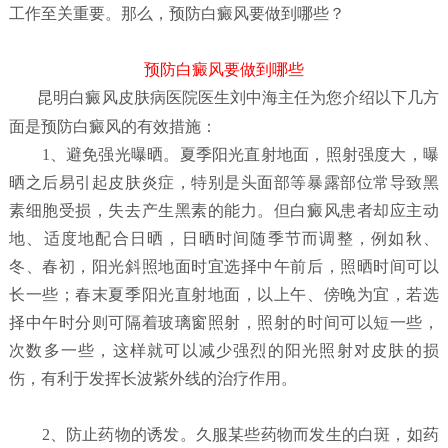
工作至关重要。那么，预防白癜风要做到哪些？
预防白癜风要做到哪些
昆明白癜风皮肤病医院
医生刘中海主任为您介绍以下几方
面是预防白癜风的有效措施：
1、避免强光曝晒。夏季阳光直射地面，照射强度大，曝
晒之后易引起皮肤炎症，特别是头面部等暴露部位常导致黑
素细胞受损，失去产生黑素的能力。但白癜风患者却应主动
地、适度地配合日晒，日晒时间随季节而调整，例如秋、
冬、春初，阳光斜照地面时宜选择中午前后，照晒时间可以
长一些；春末夏季阳光直射地面，以上午、傍晚为宜，若选
择中午时分则可隔着玻璃窗照射，照射的时间可以短一些，
次数多一些，这样就可以减少强烈的阳光照射对皮肤的损
伤，有利于发挥长波紫外线的治疗作用。
2、防止药物的诱发。久服某些药物而发生的白斑，如药