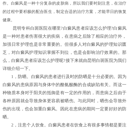
作。白癜风是一种十分复杂的皮肤病，所以我们要时刻注意，在治疗
的过程中要积极的配合医生，制定合适的治疗方案，才能早日的恢复
健康。
昆明专科白斑医院在哪里?白癜风患者应该怎么护理?白癜风
是一种对患者伤害很大的疾病，在患病之后除了相应的治疗外，
加强日常护理也是非常重要的。但很多人对白癜风的护理知识匮
乏，对白癜风护理知识掌握不到位，也是会影响治疗效果的。那
么，白癜风患者应该怎么护理呢?接下来就由昆明白斑医院为我们
详细介绍一下。
1，防晒。白癜风的患者进行及时的防晒是十分必要的。因为
白癜风的患病原因与身体中的酪氨酸酶的合成缺陷有关。而这一
种物质本身对于阳关的抵御是有一定的作用的，而患病之后由于
各种原因就会导致身体更容易被晒伤。与此同时，晒伤会导致外
伤的出现，也会加重白癜风。因此在患病的期间一定要好好的防
晒。
2，注意个人饮食。白癜风患者在饮食上有很多事情都是要注