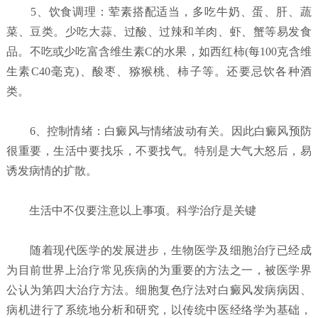
5、饮食调理：荤素搭配适当，多吃牛奶、蛋、肝、蔬
菜、豆类。少吃大蒜、过酸、过辣和羊肉、虾、蟹等易发食
品。不吃或少吃富含维生素C的水果，如西红柿(每100克含维
生素C40毫克)、酸枣、猕猴桃、柿子等。还要忌饮各种酒
类。
6、控制情绪：白癜风与情绪波动有关。因此白癜风预防
很重要，生活中要找乐，不要找气。特别是大气大怒后，易
诱发病情的扩散。
生活中不仅要注意以上事项。科学治疗是关键
随着现代医学的发展进步，生物医学及细胞治疗已经成
为目前世界上治疗常见疾病的为重要的方法之一，被医学界
公认为第四大治疗方法。细胞复色疗法对白癜风发病病因、
病机进行了系统地分析和研究，以传统中医经络学为基础，