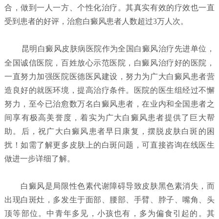
合，做到一人一方、个性化治疗。其真实有效的疗效也一直
受到患者的好评，治愈白癜风患者人数超过3万人次。
昆明白癜风皮肤病医院
作为全国白癜风治疗先进单位，
全国诚信医院，百姓放心示范医院，白癜风治疗好的医院，
一直努力加强医院医德医风建设，努力为广大白癜风患者营
造良好的就医环境，提高治疗条件。医院的医生组经过不懈
努力，至今已治愈数万名白癜风患者，在业内和全国患者之
间享有极高美誉度，着实为广大白癜风患者提供了巨大帮
助。后，祝广大白癜风患者早日康复，摆脱皮肤白斑的困
扰！如需了解更多皮肤上的白斑问题，可直接咨询在线医生
做进一步详细了解。
白癜风是局限性色素代谢障碍导致皮肤黑色素消失，而
出现白斑灶，多发生于面部、腰部、手臂、脖子、嘴角、头
顶等部位。中青年多见，小孩也有，多为偏食引起的。其