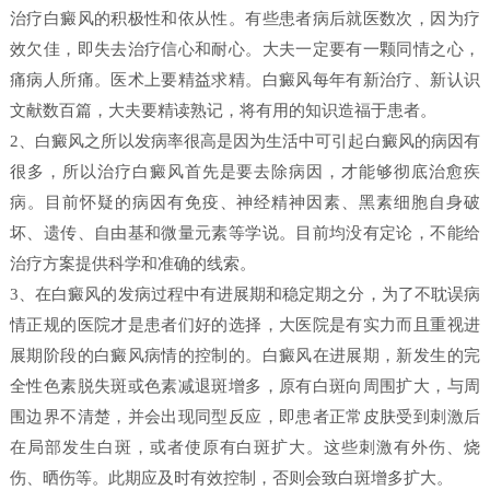
治疗白癜风的积极性和依从性。有些患者病后就医数次，因为疗
效欠佳，即失去治疗信心和耐心。大夫一定要有一颗同情之心，
痛病人所痛。医术上要精益求精。白癜风每年有新治疗、新认识
文献数百篇，大夫要精读熟记，将有用的知识造福于患者。
2、白癜风之所以发病率很高是因为生活中可引起白癜风的病因有
很多，所以治疗白癜风首先是要去除病因，才能够彻底治愈疾
病。目前怀疑的病因有免疫、神经精神因素、黑素细胞自身破
坏、遗传、自由基和微量元素等学说。目前均没有定论，不能给
治疗方案提供科学和准确的线索。
3、在白癜风的发病过程中有进展期和稳定期之分，为了不耽误病
情正规的医院才是患者们好的选择，大医院是有实力而且重视进
展期阶段的白癜风病情的控制的。白癜风在进展期，新发生的完
全性色素脱失斑或色素减退斑增多，原有白斑向周围扩大，与周
围边界不清楚，并会出现同型反应，即患者正常皮肤受到刺激后
在局部发生白斑，或者使原有白斑扩大。这些刺激有外伤、烧
伤、晒伤等。此期应及时有效控制，否则会致白斑增多扩大。