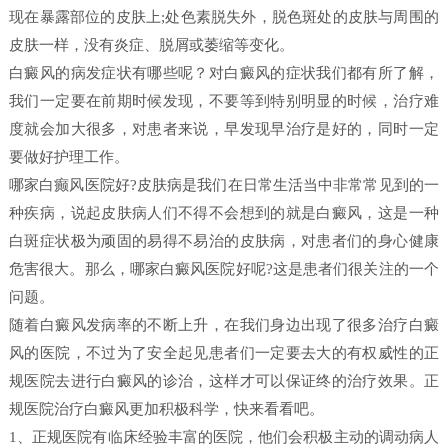
现在暴露部位的皮肤上;处色素脱失外，脱色斑处的皮肤与周围的
皮肤一样，没有炎症、脱屑或萎缩等变化。
白癜风的病发症状有哪些呢？对白癜风的症状我们都有所了解，
我们一定要在前期时候发现，不要等到特别明显的时候，治疗难
度就会加大很多，对患者来说，早发现早治疗是好的，同时一定
要做好护理工作。
哪家白癫风医院好?皮肤病是我们在日常生活当中非常常见到的一
种疾病，说起皮肤病人们不得不会想到的就是白癜风，这是一种
白斑症状极为顽固的易得不易治的皮肤病，对患者们的身心健康
危害很大。那么，哪家白癜风医院好呢?这是患者们很关注的一个
问题。
随着白癜风发病率的不断上升，在我们身边出现了很多治疗白癜
风的医院，不过为了安全起见患者们一定要去大的有权威性的正
规医院去进行白癜风的诊治，这样才可以保证终的治疗效果。正
规医院治疗白癜风更加积极科学，快来看看吧。
1、正规医院有临床经验丰富的医院，他们会积极主动的调动病人