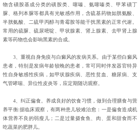
物含磺胺基成分类的磺胺类、噻嗪、氨噻嗪类、甲苯磺丁
脲、格列本脲等都具有光敏感作用，含硫基药物如胱氨酸、
半胱氨酸、二硫甲丙醇与青霉胺等能干扰黑素的正常代谢。
常用的硫脲、硫尿嘧啶、甲状腺素、肾上腺素、去甲肾上腺
素等药物也会影响黑素的合成。
3、重视自身免疫与白癜风的发病关系。由于某些白癜风
患者，特别是发病年龄较晚的患者，常可同时伴发器官特异
性自身敏感性疾病，如甲状腺疾病、恶性贫血、糖尿病、支
气管哮喘、异位性皮炎等，应定期随访观察。
4、纠正偏食。养成良好的饮食习惯，做到合理膳食与营
养平衡:据临床观察，有两种患儿较难治愈：一是偏食造成机
体营养不良的弱瘦儿；二是过量摄食鱼、肉、蛋和甜食而不
吃蔬菜的肥胖儿。