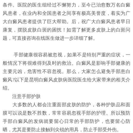
条件。医院的医生组经过不懈努力，至今已治愈数万名白癜
风患者，在业内和全国患者之间享有极高美誉度，着实为广
大白癜风患者提供了巨大帮助。后，祝广大白癜风患者早日
康复，摆脱皮肤白斑的困扰！如需了解更多皮肤上的白斑问
题，可直接咨询在线医生做进一步详细了解。
手部健康很容易被忽视，如果不是特别严重的症状，一
般情况下将很难得到及时的救治。白癜风是影响手部健康的
主要元凶，危害性不容忽视。那么，大家怎么避免手部患白
癜风?以下是昆明白癜风皮肤病医院医生给大家带来的相关介
绍。
注意手部护肤
大多数的人都会注重面部皮肤的防护，各种护肤品和面
膜可以说是数不胜数，常常容易忽视手部的护理。所以预防
手部白癜风的发病就要留心日常的手部防护，也要留心防
晒，尤其是要防止接触到尖锐的用具，防止手部受外伤。