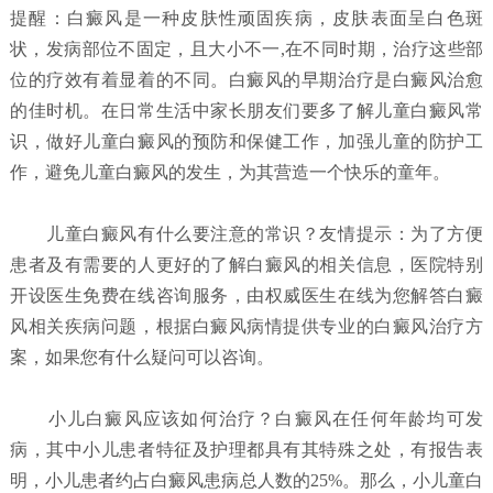
提醒：白癜风是一种皮肤性顽固疾病，皮肤表面呈白色斑
状，发病部位不固定，且大小不一,在不同时期，治疗这些部
位的疗效有着显着的不同。白癜风的早期治疗是白癜风治愈
的佳时机。在日常生活中家长朋友们要多了解儿童白癜风常
识，做好儿童白癜风的预防和保健工作，加强儿童的防护工
作，避免儿童白癜风的发生，为其营造一个快乐的童年。
儿童白癜风有什么要注意的常识？
友情提示：为了方便
患者及有需要的人更好的了解白癜风的相关信息，医院特别
开设医生免费在线咨询服务，由权威医生在线为您解答白癜
风相关疾病问题，根据白癜风病情提供专业的白癜风治疗方
案，如果您有什么疑问可以咨询。
小儿白癜风应该如何治疗？
白癜风在任何年龄均可发
病，其中小儿患者特征及护理都具有其特殊之处，有报告表
明，小儿患者约占白癜风患病总人数的25%。那么，小儿童白