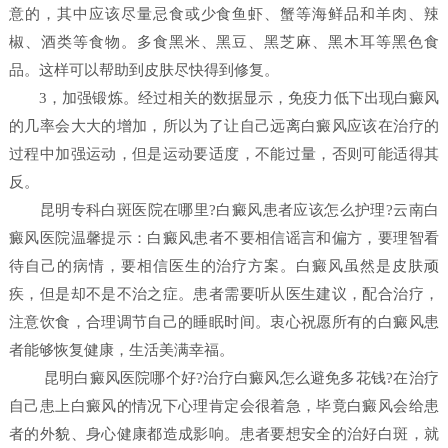
意的，其中应该尽量忌食或少食鱼虾、蟹等海鲜品和羊肉、辣
椒、酒类等食物。多食黑米、黑豆、黑芝麻、黑木耳等黑色食
品。这样可以帮助到皮肤尽快得到修复。
3，加强锻炼。经过相关的数据显示，免疫力低下出现白癜风
的几率会大大的增加，所以为了让自己远离白癜风应该在治疗的
过程中加强运动，但是运动要适度，不能过量，否则可能适得其
反。
昆明专科白斑医院在哪里?白癜风患者应该怎么护理?云南白
癜风医院温馨提示：白癜风患者不要相信谣言和偏方，要理智看
待自己的病情，要相信医生的治疗方案。白癜风虽然是皮肤顽
疾，但是却不是不治之症。患者需要听从医生建议，配合治疗，
注意饮食，合理调节自己的睡眠时间。衷心祝愿所有的白癜风患
者能够恢复健康，生活美满幸福。
昆明白癜风医院哪个好?治疗白癜风怎么避免多花钱?在治疗
自己患上白癜风的情况下心理肯定会很着急，毕竟白癜风会给患
者的外貌、身心健康都造成影响。患者要想安全的治好白斑，就