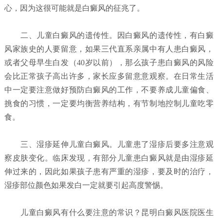
心，因为这很可能就是白癜风的征兆了。
二、儿童白癜风的遗传性。因白癜风的遗传性，有白癜
风家族史的人要留意，如果三代直系亲属中有人患白癜风，
或者父母早生白发（40岁以前），那么孩子患白癜风的风险
会比正常孩子高出许多，家长应多留意意观察。在日常生活
中一定要注意做好预防白癜风的工作，不要养成儿童偏食、
挑食的习惯，一定要均衡营养结构，有节制地控制儿童吃零
食。
三、湿疹延伸儿童白癜风。儿童患了湿疹后要多注意观
察皮肤变化。临床发现，有部分儿童患白癜风就是由湿疹延
伸过来的，因此如果孩子患有严重的湿疹，要及时的治疗，
湿疹部位颜色如果发白一定就要引起高度警惕。
儿童白癜风有什么要注意的常识？昆明白癜风医院
医生