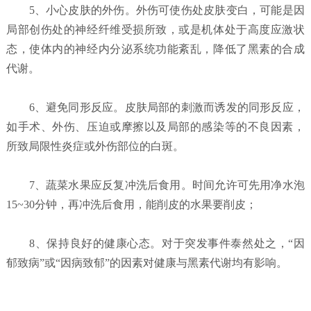
5、小心皮肤的外伤。外伤可使伤处皮肤变白，可能是因
局部创伤处的神经纤维受损所致，或是机体处于高度应激状
态，使体内的神经内分泌系统功能紊乱，降低了黑素的合成
代谢。
6、避免同形反应。皮肤局部的刺激而诱发的同形反应，
如手术、外伤、压迫或摩擦以及局部的感染等的不良因素，
所致局限性炎症或外伤部位的白斑。
7、蔬菜水果应反复冲洗后食用。时间允许可先用净水泡
15~30分钟，再冲洗后食用，能削皮的水果要削皮；
8、保持良好的健康心态。对于突发事件泰然处之，“因
郁致病”或“因病致郁”的因素对健康与黑素代谢均有影响。