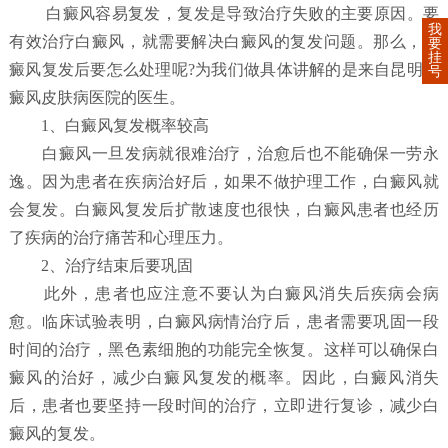
白癜风容易复发，复发是导致治疗失败的主要原因。要
我
有效治疗白癜风，就需要解决白癜风的复发问题。那么，白
要
挂
癜风复发后要怎么处理呢?为我们做具体讲解的是来自昆明白
号
癜风皮肤病医院的医生。
1、白癜风复发概率较高
白癜风一旦发病就很难治疗，治愈后也不能确保一劳永
逸。因为患者在疾病治好后，如果不做护理工作，白癜风就
会复发。白癜风复发后扩散速度也很快，白癜风患者也经历
了疾病的治疗痛苦和心理压力。
2、治疗结束后要巩固
此外，患者也应注意不要认为白癜风消失后疾病会病
愈。临床试验表明，白癜风病情治疗后，患者需要巩固一段
时间的治疗，黑色素细胞的功能完全恢复。这样可以确保白
癜风的治好，减少白癜风复发的概率。因此，白癜风消失
后，患者也要坚持一段时间的治疗，立即进行复诊，减少白
癜风的复发。