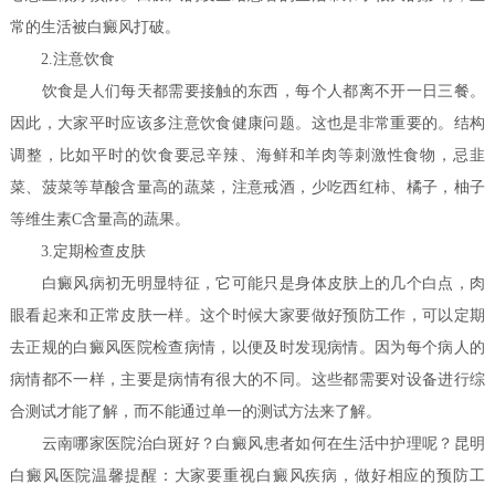
常的生活被白癜风打破。
2.注意饮食
饮食是人们每天都需要接触的东西，每个人都离不开一日三餐。
因此，大家平时应该多注意饮食健康问题。这也是非常重要的。结构
调整，比如平时的饮食要忌辛辣、海鲜和羊肉等刺激性食物，忌韭
菜、菠菜等草酸含量高的蔬菜，注意戒酒，少吃西红柿、橘子，柚子
等维生素C含量高的蔬果。
3.定期检查皮肤
白癜风病初无明显特征，它可能只是身体皮肤上的几个白点，肉
眼看起来和正常皮肤一样。这个时候大家要做好预防工作，可以定期
去正规的白癜风医院检查病情，以便及时发现病情。因为每个病人的
病情都不一样，主要是病情有很大的不同。这些都需要对设备进行综
合测试才能了解，而不能通过单一的测试方法来了解。
云南哪家医院治白斑好？白癜风患者如何在生活中护理呢？
昆明
白癜风医院温馨提醒：大家要重视白癜风疾病，做好相应的预防工