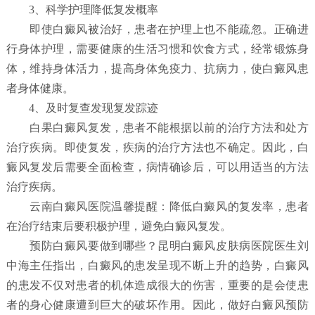
3、科学护理降低复发概率
即使白癜风被治好，患者在护理上也不能疏忽。正确进
行身体护理，需要健康的生活习惯和饮食方式，经常锻炼身
体，维持身体活力，提高身体免疫力、抗病力，使白癜风患
者身体健康。
4、及时复查发现复发踪迹
白果白癜风复发，患者不能根据以前的治疗方法和处方
治疗疾病。即使复发，疾病的治疗方法也不确定。因此，白
癜风复发后需要全面检查，病情确诊后，可以用适当的方法
治疗疾病。
云南白癜风医院温馨提醒：降低白癜风的复发率，患者
在治疗结束后要积极护理，避免白癜风复发。
预防白癜风要做到哪些？
昆明白癜风皮肤病医院
医生刘
中海主任指出，白癜风的患发呈现不断上升的趋势，白癜风
的患发不仅对患者的机体造成很大的伤害，重要的是会使患
者的身心健康遭到巨大的破坏作用。因此，做好白癜风预防