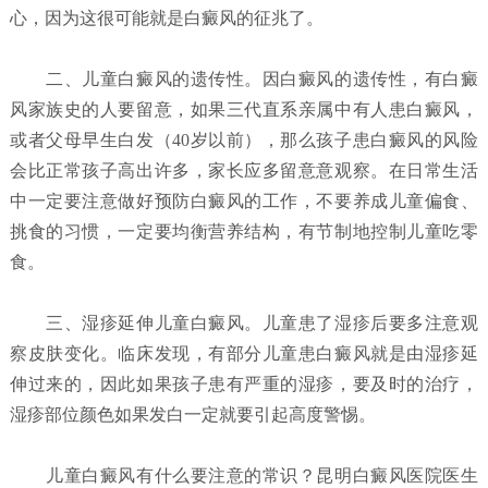
心，因为这很可能就是白癜风的征兆了。
二、儿童白癜风的遗传性。因白癜风的遗传性，有白癜
风家族史的人要留意，如果三代直系亲属中有人患白癜风，
或者父母早生白发（40岁以前），那么孩子患白癜风的风险
会比正常孩子高出许多，家长应多留意意观察。在日常生活
中一定要注意做好预防白癜风的工作，不要养成儿童偏食、
挑食的习惯，一定要均衡营养结构，有节制地控制儿童吃零
食。
三、湿疹延伸儿童白癜风。儿童患了湿疹后要多注意观
察皮肤变化。临床发现，有部分儿童患白癜风就是由湿疹延
伸过来的，因此如果孩子患有严重的湿疹，要及时的治疗，
湿疹部位颜色如果发白一定就要引起高度警惕。
儿童白癜风有什么要注意的常识？昆明白癜风医院
医生