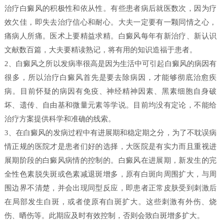
治疗白癜风的积极性和依从性。有些患者病后就医数次，因为疗
效欠佳，即失去治疗信心和耐心。大夫一定要有一颗同情之心，
痛病人所痛。医术上要精益求精。白癜风每年有新治疗、新认识
文献数百篇，大夫要精读熟记，将有用的知识造福于患者。
2、白癜风之所以发病率很高是因为生活中可引起白癜风的病因有
很多，所以治疗白癜风首先是要去除病因，才能够彻底治愈疾
病。目前怀疑的病因有免疫、神经精神因素、黑素细胞自身破
坏、遗传、自由基和微量元素等学说。目前均没有定论，不能给
治疗方案提供科学和准确的线索。
3、在白癜风的发病过程中有进展期和稳定期之分，为了不耽误病
情正规的医院才是患者们好的选择，大医院是有实力而且重视进
展期阶段的白癜风病情的控制的。白癜风在进展期，新发生的完
全性色素脱失斑或色素减退斑增多，原有白斑向周围扩大，与周
围边界不清楚，并会出现同型反应，即患者正常皮肤受到刺激后
在局部发生白斑，或者使原有白斑扩大。这些刺激有外伤、烧
伤、晒伤等。此期应及时有效控制，否则会致白斑增多扩大。