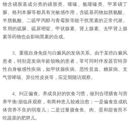
物含磺胺基成分类的磺胺类、噻嗪、氨噻嗪类、甲苯磺丁
脲、格列本脲等都具有光敏感作用，含硫基药物如胱氨酸、
半胱氨酸、二硫甲丙醇与青霉胺等能干扰黑素的正常代谢。
常用的硫脲、硫尿嘧啶、甲状腺素、肾上腺素、去甲肾上腺
素等药物也会影响黑素的合成。
3、重视自身免疫与白癜风的发病关系。由于某些白癜风
患者，特别是发病年龄较晚的患者，常可同时伴发器官特异
性自身敏感性疾病，如甲状腺疾病、恶性贫血、糖尿病、支
气管哮喘、异位性皮炎等，应定期随访观察。
4、纠正偏食。养成良好的饮食习惯，做到合理膳食与营
养平衡:据临床观察，有两种患儿较难治愈：一是偏食造成机
体营养不良的弱瘦儿；二是过量摄食鱼、肉、蛋和甜食而不
吃蔬菜的肥胖儿。