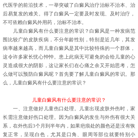
代医学的前沿技术，一举突破了白癜风治疗治标不治本、治
后易复发的难关。得了白癜风一定要及时发现、及时治疗，
不可依赖白癜风外用药，治标不治本。
儿童白癜风有什么要注意的常识？
白癜风是一种发病范
围比较广的皮肤疾病，不分年龄性别，特别是近几年，其发
病率越来越高，而儿童白癜风是其中比较特殊的一个群体，
这令许多家长忧心忡忡。患上此病无可避免的会给儿童的心
灵造成很大的阴影，这让家长们在心痛之余又开始思考，怎
么做可以预防白癜风呢？首先要了解儿童白癜风
的常识。那
么，儿童白癜风有什么要注意的常识？
儿童白癜风有什么要注意的常识？
一、注意做好儿童伤口处理。儿童出现皮肤外伤时，家
长需注意做好伤口处理。因为白癜风的发生与外伤有很大关
系，在外伤后3个月到半年内，如果疤痕处的颜色还是没有恢
复正常，呈现白色，尤其是口角、眼周等部位就要特别小