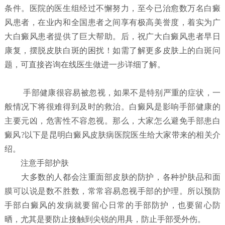
条件。医院的医生组经过不懈努力，至今已治愈数万名白癜
风患者，在业内和全国患者之间享有极高美誉度，着实为广
大白癜风患者提供了巨大帮助。后，祝广大白癜风患者早日
康复，摆脱皮肤白斑的困扰！如需了解更多皮肤上的白斑问
题，可直接咨询在线医生做进一步详细了解。
手部健康很容易被忽视，如果不是特别严重的症状，一
般情况下将很难得到及时的救治。白癜风是影响手部健康的
主要元凶，危害性不容忽视。那么，大家怎么避免手部患白
癜风?以下是昆明白癜风皮肤病医院医生给大家带来的相关介
绍。
注意手部护肤
大多数的人都会注重面部皮肤的防护，各种护肤品和面
膜可以说是数不胜数，常常容易忽视手部的护理。所以预防
手部白癜风的发病就要留心日常的手部防护，也要留心防
晒，尤其是要防止接触到尖锐的用具，防止手部受外伤。