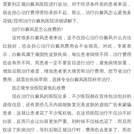
需要到正规白癜风医院进行诊治。对于经济条件差的患者来说，
就会担心治疗费用害怕承担不起。那么，治疗白癜风怎么避免多
花钱?昆明治疗白癜风医院详细讲解下。
治疗白癜风是怎么收费的?
这对很多白癜风患者来说，这不仅担心治疗白癜风什么办法
比较好，也会担心治疗白癜风费用会不会很高。对此，专家表
示，白癜风属于顽固性皮肤疾病，每位患者病情不同，治疗费用
也会有所不同。而患者一定不要盲目进行治疗，避免病情加重，
增加后期治疗难度，增加患者更大痛苦和治疗费用。想节省治疗
费用，就需在疾病早期，选择专业白癜风医院科学治疗。
选正规专业医院避免乱收费
现在治疗白癜风的医院众多，不少医院都在宣传包治包好的
虚假信息，还有那些几天内就能恢复完美皮肤的虚假广告来蒙骗
患者，这就让患者花了不少冤枉钱。在这些医院治疗不仅治不好
白斑，反而只会让白斑更加严重。到时候不仅钱也花了，而且而
耽误了疾病治疗，等到后期正规治疗时，费用也会更多了。而在