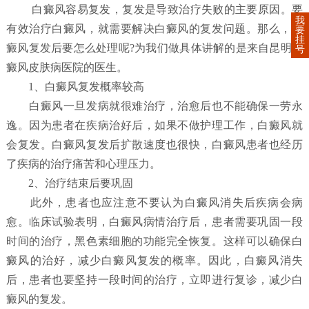
白癜风容易复发，复发是导致治疗失败的主要原因。要
我
有效治疗白癜风，就需要解决白癜风的复发问题。那么，白
要
挂
癜风复发后要怎么处理呢?为我们做具体讲解的是来自昆明白
号
癜风皮肤病医院的医生。
1、白癜风复发概率较高
白癜风一旦发病就很难治疗，治愈后也不能确保一劳永
逸。因为患者在疾病治好后，如果不做护理工作，白癜风就
会复发。白癜风复发后扩散速度也很快，白癜风患者也经历
了疾病的治疗痛苦和心理压力。
2、治疗结束后要巩固
此外，患者也应注意不要认为白癜风消失后疾病会病
愈。临床试验表明，白癜风病情治疗后，患者需要巩固一段
时间的治疗，黑色素细胞的功能完全恢复。这样可以确保白
癜风的治好，减少白癜风复发的概率。因此，白癜风消失
后，患者也要坚持一段时间的治疗，立即进行复诊，减少白
癜风的复发。