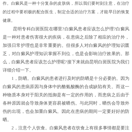
作。白癜风是一种十分复杂的皮肤病，所以我们要时刻注意，在治疗
的过程中要积极的配合医生，制定合适的治疗方案，才能早日的恢复
健康。
昆明专科白斑医院在哪里?白癜风患者应该怎么护理?白癜风
是一种对患者伤害很大的疾病，在患病之后除了相应的治疗外，
加强日常护理也是非常重要的。但很多人对白癜风的护理知识匮
乏，对白癜风护理知识掌握不到位，也是会影响治疗效果的。那
么，白癜风患者应该怎么护理呢?接下来就由昆明白斑医院为我们
详细介绍一下。
1，防晒。白癜风的患者进行及时的防晒是十分必要的。因为
白癜风的患病原因与身体中的酪氨酸酶的合成缺陷有关。而这一
种物质本身对于阳关的抵御是有一定的作用的，而患病之后由于
各种原因就会导致身体更容易被晒伤。与此同时，晒伤会导致外
伤的出现，也会加重白癜风。因此在患病的期间一定要好好的防
晒。
2，注意个人饮食。白癜风患者在饮食上有很多事情都是要注