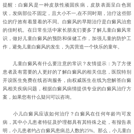
提醒：白癜风是一种皮肤性顽固疾病，皮肤表面呈白色斑
状，发病部位不固定，且大小不一,在不同时期，治疗这些部
位的疗效有着显着的不同。白癜风的早期治疗是白癜风治愈
的佳时机。在日常生活中家长朋友们要多了解儿童白癜风常
识，做好儿童白癜风的预防和保健工作，加强儿童的防护工
作，避免儿童白癜风的发生，为其营造一个快乐的童年。
儿童白癜风有什么要注意的常识？
友情提示：为了方便
患者及有需要的人更好的了解白癜风的相关信息，医院特别
开设医生免费在线咨询服务，由权威医生在线为您解答白癜
风相关疾病问题，根据白癜风病情提供专业的白癜风治疗方
案，如果您有什么疑问可以咨询。
小儿白癜风应该如何治疗？
白癜风在任何年龄均可发
病，其中小儿患者特征及护理都具有其特殊之处，有报告表
明，小儿患者约占白癜风患病总人数的25%。那么，小儿童白