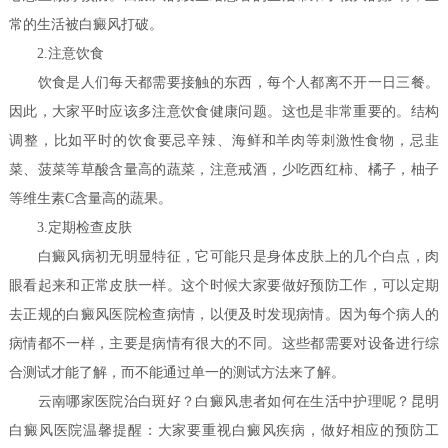
常的生活被白癜风打破。
2.注意饮食
饮食是人们每天都需要接触的东西，每个人都离不开一日三餐。
因此，大家平时应该多注意饮食健康问题。这也是非常重要的。结构
调整，比如平时的饮食要忌辛辣、海鲜和羊肉等刺激性食物，忌韭
菜、菠菜等草酸含量高的蔬菜，注意戒酒，少吃西红柿、橘子，柚子
等维生素C含量高的蔬果。
3.定期检查皮肤
白癜风病初无明显特征，它可能只是身体皮肤上的几个白点，肉
眼看起来和正常皮肤一样。这个时候大家要做好预防工作，可以定期
去正规的白癜风医院检查病情，以便及时发现病情。因为每个病人的
病情都不一样，主要是病情有很大的不同。这些都需要对设备进行综
合测试才能了解，而不能通过单一的测试方法来了解。
云南哪家医院治白斑好？白癜风患者如何在生活中护理呢？
昆明
白癜风医院温馨提醒：大家要重视白癜风疾病，做好相应的预防工