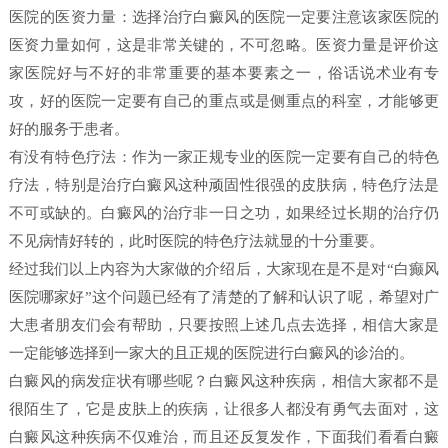
医院的医资力量：选择治疗白癜风的医院一定要注意该家医院的
医资力量如何，这是非常关键的，不可忽略。医资力量是评价这
家医院好与不好的非常重要的基本要素之一，俗话说术业有专
攻，好的医院一定要有自己的重点或是侧重点的科室，才能够更
好的服务于患者。
有没有特色疗法：作为一家正规专业的医院一定要有自己的特色
疗法，特别是治疗白癜风这种顽固性很强的皮肤病，特色疗法是
不可或缺的。白癜风的治疗非一日之功，如果经过长期的治疗仍
不见病情好转的，此时医院的特色疗法就显的十分重要。
经过我们以上内容为大家做的介绍后，大家现在是不是对“白癫风
医院哪家好”这个问题已经有了清楚的了解和认识了呢，希望对广
大患者朋友们会有帮助，只要按照上述几点去选择，相信大家是
一定能够选择到一家大的且正规的医院进行白癜风的诊治的。
白癜风的病发症状有哪些呢？白癜风这种疾病，相信大家都不是
很陌生了，它是皮肤上的疾病，让很多人都没有勇气去面对，这
白癜风这种疾病不仅难治，而且还反复发作，下面我们看看白癜