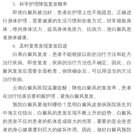
3、科学护理降低复发概率
即使白癜风被治好，患者在护理上也不能疏忽。正确进
行身体护理，需要健康的生活习惯和饮食方式，经常锻炼身
体，维持身体活力，提高身体免疫力、抗病力，使白癜风患
者身体健康。
4、及时复查发现复发踪迹
白果白癜风复发，患者不能根据以前的治疗方法和处方
治疗疾病。即使复发，疾病的治疗方法也不确定。因此，白
癜风复发后需要全面检查，病情确诊后，可以用适当的方法
治疗疾病。
云南白癜风医院温馨提醒：降低白癜风的复发率，患者
在治疗结束后要积极护理，避免白癜风复发。
预防白癜风要做到哪些？
昆明白癜风皮肤病医院
医生刘
中海主任指出，白癜风的患发呈现不断上升的趋势，白癜风
的患发不仅对患者的机体造成很大的伤害，重要的是会使患
者的身心健康遭到巨大的破坏作用。因此，做好白癜风预防