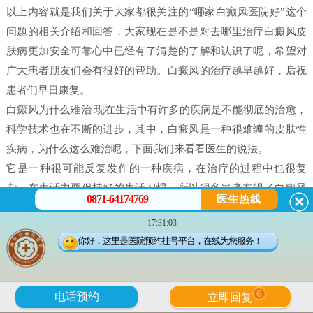
以上内容就是我们关于大家都很关注的“哪家白癫风医院好”这个
问题的相关介绍和回答，大家现在是不是对去哪里治疗白癜风皮
肤病更加安全可靠心中已经有了清楚的了解和认识了呢，希望对
广大患者朋友们会有很好的帮助。白癜风的治疗越早越好，后祝
患者们早日康复。
白癜风为什么难治 现在生活中有许多的疾病是不能彻底的治愈，
科学技术也在不断的进步，其中，白癜风是一种很难缠的皮肤性
疾病，为什么这么难治呢，下面我们来看看医生的说法。
它是一种很可能反复发作的一种疾病，在治疗的过程中也很复
杂，在生活中要保持好的生活习惯，所以很多患者在得了白癜风
0871-64174769
医生热线
之后都害怕治不好。白癜风并不是什么不治之症，只要患者能配
17:31:03
合，还是可以治好的，只不过就是时间问题，所以很多人就会问
你好，这里是医院预约挂号平台，在线为您服务！
治疗白癜风需要多久。
白癜风是有很多原因造成的，我们在治疗时候一定做好检查，接
受正确的治疗。白癜风的发病原因有很多每个患者在体征方面却
6
电话预约
立即回复
没有什么大的、明显的不一样的。所以，在诊断的时候往往会发