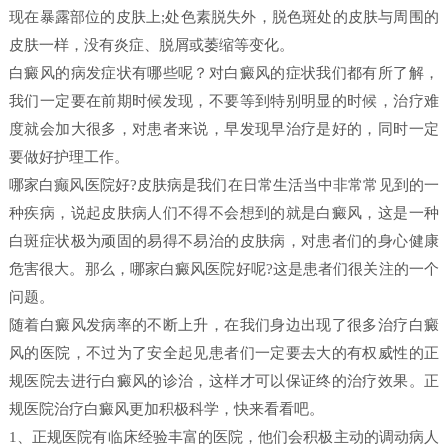
现在暴露部位的皮肤上;处色素脱失外，脱色斑处的皮肤与周围的
皮肤一样，没有炎症、脱屑或萎缩等变化。
白癜风的病发症状有哪些呢？对白癜风的症状我们都有所了解，
我们一定要在前期时候发现，不要等到特别明显的时候，治疗难
度就会加大很多，对患者来说，早发现早治疗是好的，同时一定
要做好护理工作。
哪家白癫风医院好?皮肤病是我们在日常生活当中非常常见到的一
种疾病，说起皮肤病人们不得不会想到的就是白癜风，这是一种
白斑症状极为顽固的易得不易治的皮肤病，对患者们的身心健康
危害很大。那么，哪家白癜风医院好呢?这是患者们很关注的一个
问题。
随着白癜风发病率的不断上升，在我们身边出现了很多治疗白癜
风的医院，不过为了安全起见患者们一定要去大的有权威性的正
规医院去进行白癜风的诊治，这样才可以保证终的治疗效果。正
规医院治疗白癜风更加积极科学，快来看看吧。
1、正规医院有临床经验丰富的医院，他们会积极主动的调动病人