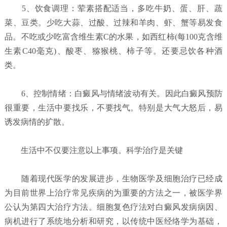
5、饮食调理：荤素搭配适当，多吃牛奶、蛋、肝、蔬
菜、豆类。少吃大蒜、过酸、过辣和羊肉、虾、蟹等易发食
品。不吃或少吃富含维生素C的水果，如西红柿(每100克含维
生素C40毫克)、酸枣、猕猴桃、柿子等。还要忌饮各种酒
类。
6、控制情绪：白癜风与情绪波动有关。因此白癜风预防
很重要，生活中要找乐，不要找气。特别是大气大怒后，易
诱发病情的扩散。
生活中不仅要注意以上事项。科学治疗是关键
随着现代医学的发展进步，生物医学及细胞治疗已经成
为目前世界上治疗常见疾病的为重要的方法之一，被医学界
公认为第四大治疗方法。细胞复色疗法对白癜风发病病因、
病机进行了系统地分析和研究，以传统中医经络学为基础，