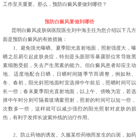
工作至关重要。那么，预防白癜风要做到哪些？
预防白癜风要做到哪些
昆明白癜风皮肤病医院
医生刘中海主任为您介绍以下几方
面是预防白癜风的有效措施：
1、避免强光曝晒。夏季阳光直射地面，照射强度大，曝
晒之后易引起皮肤炎症，特别是头面部等暴露部位常导致黑
素细胞受损，失去产生黑素的能力。但白癜风患者却应主动
地、适度地配合日晒，日晒时间随季节而调整，例如秋、
冬、春初，阳光斜照地面时宜选择中午前后，照晒时间可以
长一些；春末夏季阳光直射地面，以上午、傍晚为宜，若选
择中午时分则可隔着玻璃窗照射，照射的时间可以短一些，
次数多一些，这样就可以减少强烈的阳光照射对皮肤的损
伤，有利于发挥长波紫外线的治疗作用。
2、防止药物的诱发。久服某些药物而发生的白斑，如药