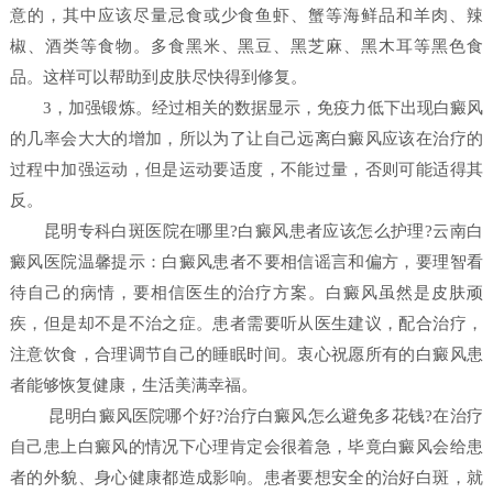
意的，其中应该尽量忌食或少食鱼虾、蟹等海鲜品和羊肉、辣
椒、酒类等食物。多食黑米、黑豆、黑芝麻、黑木耳等黑色食
品。这样可以帮助到皮肤尽快得到修复。
3，加强锻炼。经过相关的数据显示，免疫力低下出现白癜风
的几率会大大的增加，所以为了让自己远离白癜风应该在治疗的
过程中加强运动，但是运动要适度，不能过量，否则可能适得其
反。
昆明专科白斑医院在哪里?白癜风患者应该怎么护理?云南白
癜风医院温馨提示：白癜风患者不要相信谣言和偏方，要理智看
待自己的病情，要相信医生的治疗方案。白癜风虽然是皮肤顽
疾，但是却不是不治之症。患者需要听从医生建议，配合治疗，
注意饮食，合理调节自己的睡眠时间。衷心祝愿所有的白癜风患
者能够恢复健康，生活美满幸福。
昆明白癜风医院哪个好?治疗白癜风怎么避免多花钱?在治疗
自己患上白癜风的情况下心理肯定会很着急，毕竟白癜风会给患
者的外貌、身心健康都造成影响。患者要想安全的治好白斑，就