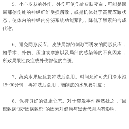
5、小心皮肤的外伤。外伤可使伤处皮肤变白，可能是因
局部创伤处的神经纤维受损所致，或是机体处于高度应激状
态，使体内的神经内分泌系统功能紊乱，降低了黑素的合成
代谢。
6、避免同形反应。皮肤局部的刺激而诱发的同形反应，
如手术、外伤、压迫或摩擦以及局部的感染等的不良因素，
所致局限性炎症或外伤部位的白斑。
7、蔬菜水果应反复冲洗后食用。时间允许可先用净水泡
15~30分钟，再冲洗后食用，能削皮的水果要削皮；
8、保持良好的健康心态。对于突发事件泰然处之，“因
郁致病”或“因病致郁”的因素对健康与黑素代谢均有影响。