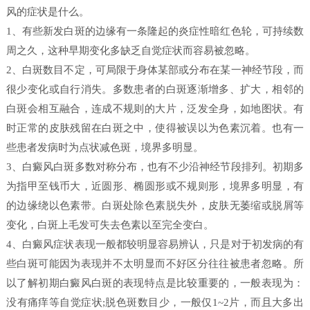
风的症状是什么。
1、有些新发白斑的边缘有一条隆起的炎症性暗红色轮，可持续数
周之久，这种早期变化多缺乏自觉症状而容易被忽略。
2、白斑数目不定，可局限于身体某部或分布在某一神经节段，而
很少变化或自行消失。多数患者的白斑逐渐增多、扩大，相邻的
白斑会相互融合，连成不规则的大片，泛发全身，如地图状。有
时正常的皮肤残留在白斑之中，使得被误以为色素沉着。也有一
些患者发病时为点状减色斑，境界多明显。
3、白癜风白斑多数对称分布，也有不少沿神经节段排列。初期多
为指甲至钱币大，近圆形、椭圆形或不规则形，境界多明显，有
的边缘绕以色素带。白斑处除色素脱失外，皮肤无萎缩或脱屑等
变化，白斑上毛发可失去色素以至完全变白。
4、白癜风症状表现一般都较明显容易辨认，只是对于初发病的有
些白斑可能因为表现并不太明显而不好区分往往被患者忽略。所
以了解初期白癜风白斑的表现特点是比较重要的，一般表现为：
没有痛痒等自觉症状;脱色斑数目少，一般仅1~2片，而且大多出