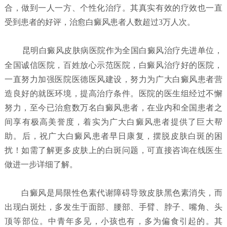
合，做到一人一方、个性化治疗。其真实有效的疗效也一直
受到患者的好评，治愈白癜风患者人数超过3万人次。
昆明白癜风皮肤病医院
作为全国白癜风治疗先进单位，
全国诚信医院，百姓放心示范医院，白癜风治疗好的医院，
一直努力加强医院医德医风建设，努力为广大白癜风患者营
造良好的就医环境，提高治疗条件。医院的医生组经过不懈
努力，至今已治愈数万名白癜风患者，在业内和全国患者之
间享有极高美誉度，着实为广大白癜风患者提供了巨大帮
助。后，祝广大白癜风患者早日康复，摆脱皮肤白斑的困
扰！如需了解更多皮肤上的白斑问题，可直接咨询在线医生
做进一步详细了解。
白癜风是局限性色素代谢障碍导致皮肤黑色素消失，而
出现白斑灶，多发生于面部、腰部、手臂、脖子、嘴角、头
顶等部位。中青年多见，小孩也有，多为偏食引起的。其