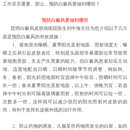
工作至关重要。那么，预防白癜风要做到哪些？
预防白癜风要做到哪些
昆明白癜风皮肤病医院
医生刘中海主任为您介绍以下几方
面是预防白癜风的有效措施：
1、避免强光曝晒。夏季阳光直射地面，照射强度大，曝
晒之后易引起皮肤炎症，特别是头面部等暴露部位常导致黑
素细胞受损，失去产生黑素的能力。但白癜风患者却应主动
地、适度地配合日晒，日晒时间随季节而调整，例如秋、
冬、春初，阳光斜照地面时宜选择中午前后，照晒时间可以
长一些；春末夏季阳光直射地面，以上午、傍晚为宜，若选
择中午时分则可隔着玻璃窗照射，照射的时间可以短一些，
次数多一些，这样就可以减少强烈的阳光照射对皮肤的损
伤，有利于发挥长波紫外线的治疗作用。
2、防止药物的诱发。久服某些药物而发生的白斑，如药