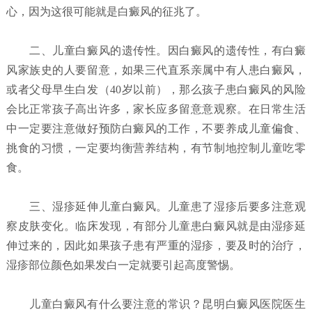
心，因为这很可能就是白癜风的征兆了。
二、儿童白癜风的遗传性。因白癜风的遗传性，有白癜
风家族史的人要留意，如果三代直系亲属中有人患白癜风，
或者父母早生白发（40岁以前），那么孩子患白癜风的风险
会比正常孩子高出许多，家长应多留意意观察。在日常生活
中一定要注意做好预防白癜风的工作，不要养成儿童偏食、
挑食的习惯，一定要均衡营养结构，有节制地控制儿童吃零
食。
三、湿疹延伸儿童白癜风。儿童患了湿疹后要多注意观
察皮肤变化。临床发现，有部分儿童患白癜风就是由湿疹延
伸过来的，因此如果孩子患有严重的湿疹，要及时的治疗，
湿疹部位颜色如果发白一定就要引起高度警惕。
儿童白癜风有什么要注意的常识？昆明白癜风医院
医生