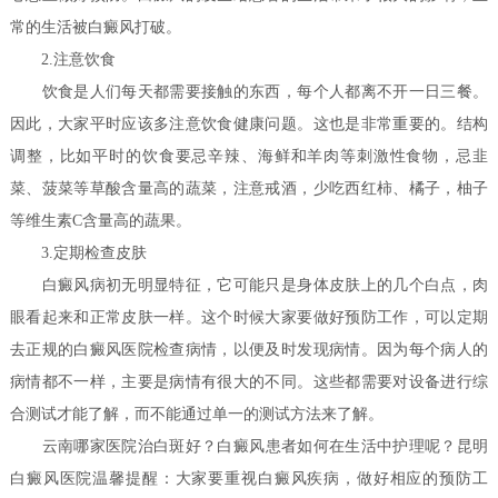
常的生活被白癜风打破。
2.注意饮食
饮食是人们每天都需要接触的东西，每个人都离不开一日三餐。
因此，大家平时应该多注意饮食健康问题。这也是非常重要的。结构
调整，比如平时的饮食要忌辛辣、海鲜和羊肉等刺激性食物，忌韭
菜、菠菜等草酸含量高的蔬菜，注意戒酒，少吃西红柿、橘子，柚子
等维生素C含量高的蔬果。
3.定期检查皮肤
白癜风病初无明显特征，它可能只是身体皮肤上的几个白点，肉
眼看起来和正常皮肤一样。这个时候大家要做好预防工作，可以定期
去正规的白癜风医院检查病情，以便及时发现病情。因为每个病人的
病情都不一样，主要是病情有很大的不同。这些都需要对设备进行综
合测试才能了解，而不能通过单一的测试方法来了解。
云南哪家医院治白斑好？白癜风患者如何在生活中护理呢？
昆明
白癜风医院温馨提醒：大家要重视白癜风疾病，做好相应的预防工