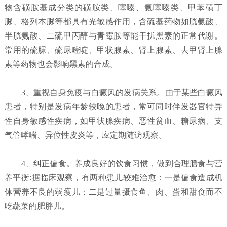
物含磺胺基成分类的磺胺类、噻嗪、氨噻嗪类、甲苯磺丁
脲、格列本脲等都具有光敏感作用，含硫基药物如胱氨酸、
半胱氨酸、二硫甲丙醇与青霉胺等能干扰黑素的正常代谢。
常用的硫脲、硫尿嘧啶、甲状腺素、肾上腺素、去甲肾上腺
素等药物也会影响黑素的合成。
3、重视自身免疫与白癜风的发病关系。由于某些白癜风
患者，特别是发病年龄较晚的患者，常可同时伴发器官特异
性自身敏感性疾病，如甲状腺疾病、恶性贫血、糖尿病、支
气管哮喘、异位性皮炎等，应定期随访观察。
4、纠正偏食。养成良好的饮食习惯，做到合理膳食与营
养平衡:据临床观察，有两种患儿较难治愈：一是偏食造成机
体营养不良的弱瘦儿；二是过量摄食鱼、肉、蛋和甜食而不
吃蔬菜的肥胖儿。