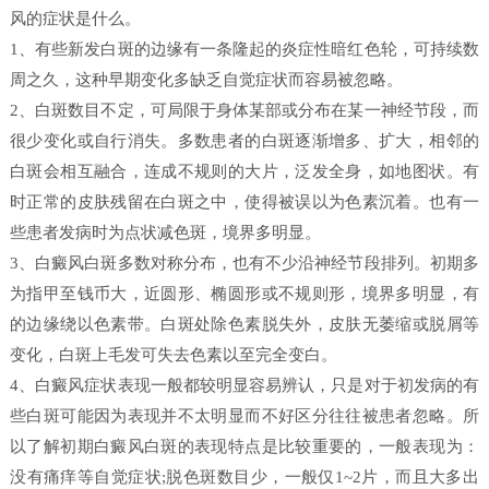
风的症状是什么。
1、有些新发白斑的边缘有一条隆起的炎症性暗红色轮，可持续数
周之久，这种早期变化多缺乏自觉症状而容易被忽略。
2、白斑数目不定，可局限于身体某部或分布在某一神经节段，而
很少变化或自行消失。多数患者的白斑逐渐增多、扩大，相邻的
白斑会相互融合，连成不规则的大片，泛发全身，如地图状。有
时正常的皮肤残留在白斑之中，使得被误以为色素沉着。也有一
些患者发病时为点状减色斑，境界多明显。
3、白癜风白斑多数对称分布，也有不少沿神经节段排列。初期多
为指甲至钱币大，近圆形、椭圆形或不规则形，境界多明显，有
的边缘绕以色素带。白斑处除色素脱失外，皮肤无萎缩或脱屑等
变化，白斑上毛发可失去色素以至完全变白。
4、白癜风症状表现一般都较明显容易辨认，只是对于初发病的有
些白斑可能因为表现并不太明显而不好区分往往被患者忽略。所
以了解初期白癜风白斑的表现特点是比较重要的，一般表现为：
没有痛痒等自觉症状;脱色斑数目少，一般仅1~2片，而且大多出