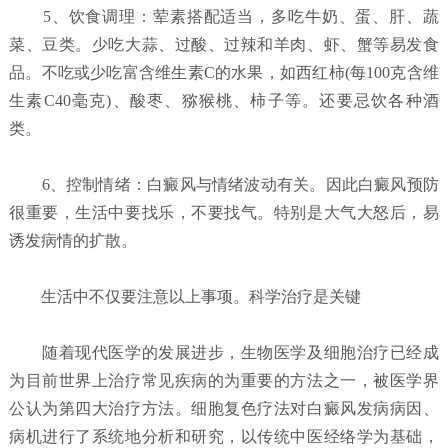
5、饮食调理：荤素搭配适当，多吃牛奶、蛋、肝、蔬
菜、豆类。少吃大蒜、过酸、过辣和羊肉、虾、蟹等易发食
品。不吃或少吃富含维生素C的水果，如西红柿(每100克含维
生素C40毫克)、酸枣、猕猴桃、柿子等。还要忌饮各种酒
类。
6、控制情绪：白癜风与情绪波动有关。因此白癜风预防
很重要，生活中要找乐，不要找气。特别是大气大怒后，易
诱发病情的扩散。
生活中不仅要注意以上事项。科学治疗是关键
随着现代医学的发展进步，生物医学及细胞治疗已经成
为目前世界上治疗常见疾病的为重要的方法之一，被医学界
公认为第四大治疗方法。细胞复色疗法对白癜风发病病因、
病机进行了系统地分析和研究，以传统中医经络学为基础，