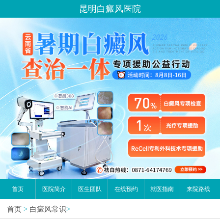
您好,这里是在线预约挂号平台！
昆明白癜风医院
请问你是有白斑、白癜风问题吗？
首页
医院简介
医生团队
在线预约
就医指南
来院路线
首页
>
白癜风常识
>