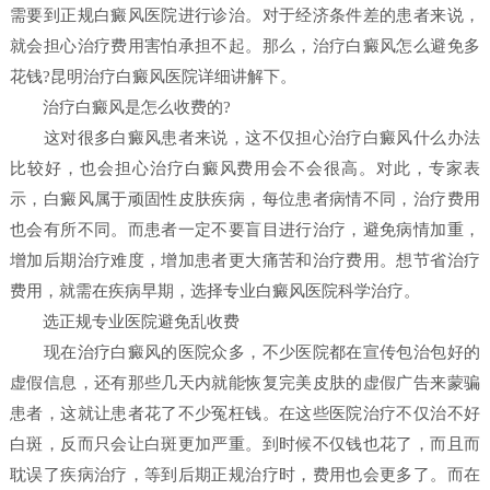
需要到正规白癜风医院进行诊治。对于经济条件差的患者来说，
就会担心治疗费用害怕承担不起。那么，治疗白癜风怎么避免多
花钱?昆明治疗白癜风医院详细讲解下。
治疗白癜风是怎么收费的?
这对很多白癜风患者来说，这不仅担心治疗白癜风什么办法
比较好，也会担心治疗白癜风费用会不会很高。对此，专家表
示，白癜风属于顽固性皮肤疾病，每位患者病情不同，治疗费用
也会有所不同。而患者一定不要盲目进行治疗，避免病情加重，
增加后期治疗难度，增加患者更大痛苦和治疗费用。想节省治疗
费用，就需在疾病早期，选择专业白癜风医院科学治疗。
选正规专业医院避免乱收费
现在治疗白癜风的医院众多，不少医院都在宣传包治包好的
虚假信息，还有那些几天内就能恢复完美皮肤的虚假广告来蒙骗
患者，这就让患者花了不少冤枉钱。在这些医院治疗不仅治不好
白斑，反而只会让白斑更加严重。到时候不仅钱也花了，而且而
耽误了疾病治疗，等到后期正规治疗时，费用也会更多了。而在