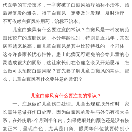
代医学的前沿技术，一举突破了白癜风治疗治标不治本、治
后易复发的难关。得了白癜风一定要及时发现、及时治疗，
不可依赖白癜风外用药，治标不治本。
儿童白癜风有什么要注意的常识？
白癜风是一种发病范
围比较广的皮肤疾病，不分年龄性别，特别是近几年，其发
病率越来越高，而儿童白癜风是其中比较特殊的一个群体，
这令许多家长忧心忡忡。患上此病无可避免的会给儿童的心
灵造成很大的阴影，这让家长们在心痛之余又开始思考，怎
么做可以预防白癜风呢？首先要了解儿童白癜风
的常识。那
么，儿童白癜风有什么要注意的常识？
儿童白癜风有什么要注意的常识？
一、注意做好儿童伤口处理。儿童出现皮肤外伤时，家
长需注意做好伤口处理。因为白癜风的发生与外伤有很大关
系，在外伤后3个月到半年内，如果疤痕处的颜色还是没有恢
复正常，呈现白色，尤其是口角、眼周等部位就要特别小