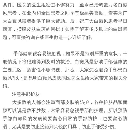
条件。医院的医生组经过不懈努力，至今已治愈数万名白癜
风患者，在业内和全国患者之间享有极高美誉度，着实为广
大白癜风患者提供了巨大帮助。后，祝广大白癜风患者早日
康复，摆脱皮肤白斑的困扰！如需了解更多皮肤上的白斑问
题，可直接咨询在线医生做进一步详细了解。
手部健康很容易被忽视，如果不是特别严重的症状，一
般情况下将很难得到及时的救治。白癜风是影响手部健康的
主要元凶，危害性不容忽视。那么，大家怎么避免手部患白
癜风?以下是昆明白癜风皮肤病医院医生给大家带来的相关介
绍。
注意手部护肤
大多数的人都会注重面部皮肤的防护，各种护肤品和面
膜可以说是数不胜数，常常容易忽视手部的护理。所以预防
手部白癜风的发病就要留心日常的手部防护，也要留心防
晒，尤其是要防止接触到尖锐的用具，防止手部受外伤。