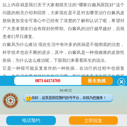
以上内容就是我们关于大家都很关注的“哪家白癫风医院好”这个
问题的相关介绍和回答，大家现在是不是对去哪里治疗白癜风皮
肤病更加安全可靠心中已经有了清楚的了解和认识了呢，希望对
广大患者朋友们会有很好的帮助。白癜风的治疗越早越好，后祝
患者们早日康复。
白癜风为什么难治 现在生活中有许多的疾病是不能彻底的治愈，
科学技术也在不断的进步，其中，白癜风是一种很难缠的皮肤性
疾病，为什么这么难治呢，下面我们来看看医生的说法。
它是一种很可能反复发作的一种疾病，在治疗的过程中也很复
杂，在生活中要保持好的生活习惯，所以很多患者在得了白癜风
0871-64174769
医生热线
之后都害怕治不好。白癜风并不是什么不治之症，只要患者能配
04:49:22
合，还是可以治好的，只不过就是时间问题，所以很多人就会问
你好，这里是医院预约挂号平台，在线为您服务！
治疗白癜风需要多久。
白癜风是有很多原因造成的，我们在治疗时候一定做好检查，接
受正确的治疗。白癜风的发病原因有很多每个患者在体征方面却
6
电话预约
立即回复
没有什么大的、明显的不一样的。所以，在诊断的时候往往会发