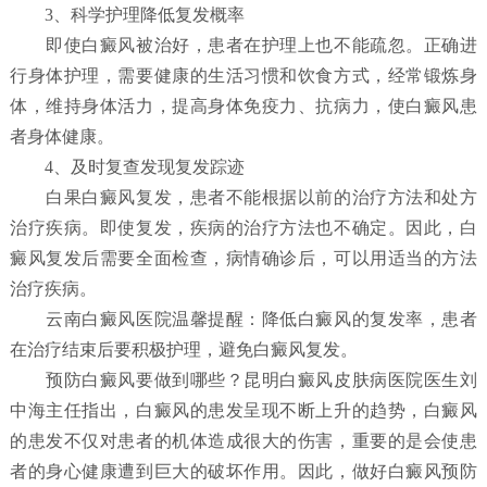
3、科学护理降低复发概率
即使白癜风被治好，患者在护理上也不能疏忽。正确进
行身体护理，需要健康的生活习惯和饮食方式，经常锻炼身
体，维持身体活力，提高身体免疫力、抗病力，使白癜风患
者身体健康。
4、及时复查发现复发踪迹
白果白癜风复发，患者不能根据以前的治疗方法和处方
治疗疾病。即使复发，疾病的治疗方法也不确定。因此，白
癜风复发后需要全面检查，病情确诊后，可以用适当的方法
治疗疾病。
云南白癜风医院温馨提醒：降低白癜风的复发率，患者
在治疗结束后要积极护理，避免白癜风复发。
预防白癜风要做到哪些？
昆明白癜风皮肤病医院
医生刘
中海主任指出，白癜风的患发呈现不断上升的趋势，白癜风
的患发不仅对患者的机体造成很大的伤害，重要的是会使患
者的身心健康遭到巨大的破坏作用。因此，做好白癜风预防