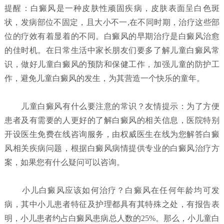
提醒：白癜风是一种皮肤性顽固疾病，皮肤表面呈白色斑
状，发病部位不固定，且大小不一,在不同时期，治疗这些部
位的疗效有着显着的不同。白癜风的早期治疗是白癜风治愈
的佳时机。在日常生活中家长朋友们要多了解儿童白癜风常
识，做好儿童白癜风的预防和保健工作，加强儿童的防护工
作，避免儿童白癜风的发生，为其营造一个快乐的童年。
儿童白癜风有什么要注意的常识？
友情提示：为了方便
患者及有需要的人更好的了解白癜风的相关信息，医院特别
开设医生免费在线咨询服务，由权威医生在线为您解答白癜
风相关疾病问题，根据白癜风病情提供专业的白癜风治疗方
案，如果您有什么疑问可以咨询。
小儿白癜风应该如何治疗？
白癜风在任何年龄均可发
病，其中小儿患者特征及护理都具有其特殊之处，有报告表
明，小儿患者约占白癜风患病总人数的25%。那么，小儿童白