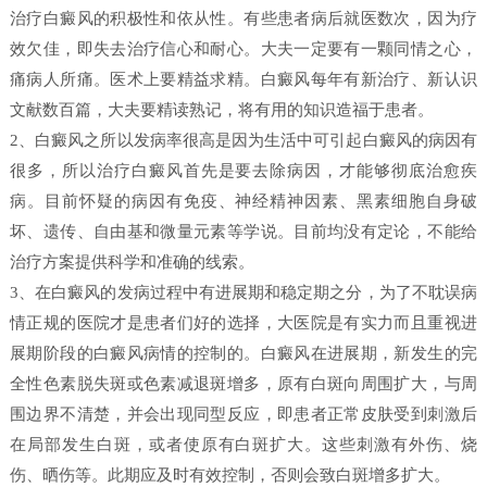
治疗白癜风的积极性和依从性。有些患者病后就医数次，因为疗
效欠佳，即失去治疗信心和耐心。大夫一定要有一颗同情之心，
痛病人所痛。医术上要精益求精。白癜风每年有新治疗、新认识
文献数百篇，大夫要精读熟记，将有用的知识造福于患者。
2、白癜风之所以发病率很高是因为生活中可引起白癜风的病因有
很多，所以治疗白癜风首先是要去除病因，才能够彻底治愈疾
病。目前怀疑的病因有免疫、神经精神因素、黑素细胞自身破
坏、遗传、自由基和微量元素等学说。目前均没有定论，不能给
治疗方案提供科学和准确的线索。
3、在白癜风的发病过程中有进展期和稳定期之分，为了不耽误病
情正规的医院才是患者们好的选择，大医院是有实力而且重视进
展期阶段的白癜风病情的控制的。白癜风在进展期，新发生的完
全性色素脱失斑或色素减退斑增多，原有白斑向周围扩大，与周
围边界不清楚，并会出现同型反应，即患者正常皮肤受到刺激后
在局部发生白斑，或者使原有白斑扩大。这些刺激有外伤、烧
伤、晒伤等。此期应及时有效控制，否则会致白斑增多扩大。