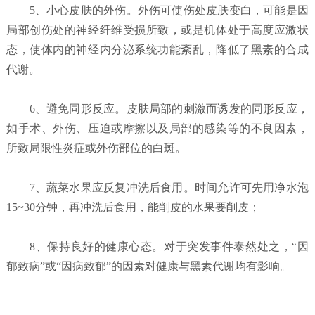
5、小心皮肤的外伤。外伤可使伤处皮肤变白，可能是因
局部创伤处的神经纤维受损所致，或是机体处于高度应激状
态，使体内的神经内分泌系统功能紊乱，降低了黑素的合成
代谢。
6、避免同形反应。皮肤局部的刺激而诱发的同形反应，
如手术、外伤、压迫或摩擦以及局部的感染等的不良因素，
所致局限性炎症或外伤部位的白斑。
7、蔬菜水果应反复冲洗后食用。时间允许可先用净水泡
15~30分钟，再冲洗后食用，能削皮的水果要削皮；
8、保持良好的健康心态。对于突发事件泰然处之，“因
郁致病”或“因病致郁”的因素对健康与黑素代谢均有影响。