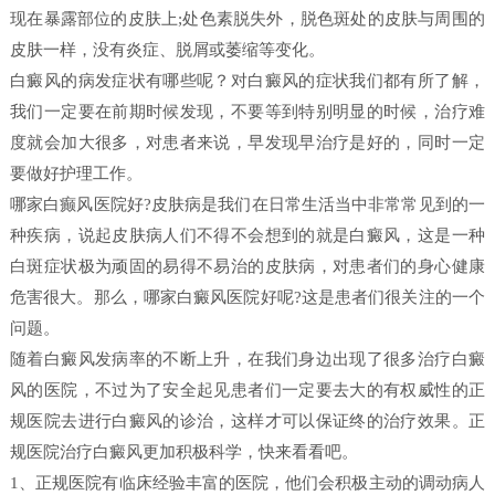
现在暴露部位的皮肤上;处色素脱失外，脱色斑处的皮肤与周围的
皮肤一样，没有炎症、脱屑或萎缩等变化。
白癜风的病发症状有哪些呢？对白癜风的症状我们都有所了解，
我们一定要在前期时候发现，不要等到特别明显的时候，治疗难
度就会加大很多，对患者来说，早发现早治疗是好的，同时一定
要做好护理工作。
哪家白癫风医院好?皮肤病是我们在日常生活当中非常常见到的一
种疾病，说起皮肤病人们不得不会想到的就是白癜风，这是一种
白斑症状极为顽固的易得不易治的皮肤病，对患者们的身心健康
危害很大。那么，哪家白癜风医院好呢?这是患者们很关注的一个
问题。
随着白癜风发病率的不断上升，在我们身边出现了很多治疗白癜
风的医院，不过为了安全起见患者们一定要去大的有权威性的正
规医院去进行白癜风的诊治，这样才可以保证终的治疗效果。正
规医院治疗白癜风更加积极科学，快来看看吧。
1、正规医院有临床经验丰富的医院，他们会积极主动的调动病人