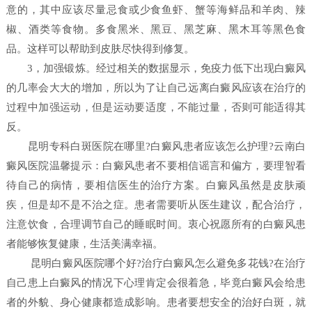
意的，其中应该尽量忌食或少食鱼虾、蟹等海鲜品和羊肉、辣
椒、酒类等食物。多食黑米、黑豆、黑芝麻、黑木耳等黑色食
品。这样可以帮助到皮肤尽快得到修复。
3，加强锻炼。经过相关的数据显示，免疫力低下出现白癜风
的几率会大大的增加，所以为了让自己远离白癜风应该在治疗的
过程中加强运动，但是运动要适度，不能过量，否则可能适得其
反。
昆明专科白斑医院在哪里?白癜风患者应该怎么护理?云南白
癜风医院温馨提示：白癜风患者不要相信谣言和偏方，要理智看
待自己的病情，要相信医生的治疗方案。白癜风虽然是皮肤顽
疾，但是却不是不治之症。患者需要听从医生建议，配合治疗，
注意饮食，合理调节自己的睡眠时间。衷心祝愿所有的白癜风患
者能够恢复健康，生活美满幸福。
昆明白癜风医院哪个好?治疗白癜风怎么避免多花钱?在治疗
自己患上白癜风的情况下心理肯定会很着急，毕竟白癜风会给患
者的外貌、身心健康都造成影响。患者要想安全的治好白斑，就