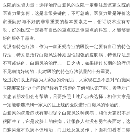
医院的医资力量：选择治疗白癜风的医院一定要注意该家医院的
医资力量如何，这是非常关键的，不可忽略。医资力量是评价这
家医院好与不好的非常重要的基本要素之一，俗话说术业有专
攻，好的医院一定要有自己的重点或是侧重点的科室，才能够更
好的服务于患者。
有没有特色疗法：作为一家正规专业的医院一定要有自己的特色
疗法，特别是治疗白癜风这种顽固性很强的皮肤病，特色疗法是
不可或缺的。白癜风的治疗非一日之功，如果经过长期的治疗仍
不见病情好转的，此时医院的特色疗法就显的十分重要。
经过我们以上内容为大家做的介绍后，大家现在是不是对“白癫风
医院哪家好”这个问题已经有了清楚的了解和认识了呢，希望对广
大患者朋友们会有帮助，只要按照上述几点去选择，相信大家是
一定能够选择到一家大的且正规的医院进行白癜风的诊治的。
白癜风的病发症状有哪些呢？白癜风这种疾病，相信大家都不是
很陌生了，它是皮肤上的疾病，让很多人都没有勇气去面对，这
白癜风这种疾病不仅难治，而且还反复发作，下面我们看看白癜