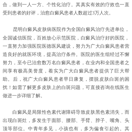
合，做到一人一方、个性化治疗。其真实有效的疗效也一直
受到患者的好评，治愈白癜风患者人数超过3万人次。
昆明白癜风皮肤病医院
作为全国白癜风治疗先进单位，
全国诚信医院，百姓放心示范医院，白癜风治疗好的医院，
一直努力加强医院医德医风建设，努力为广大白癜风患者营
造良好的就医环境，提高治疗条件。医院的医生组经过不懈
努力，至今已治愈数万名白癜风患者，在业内和全国患者之
间享有极高美誉度，着实为广大白癜风患者提供了巨大帮
助。后，祝广大白癜风患者早日康复，摆脱皮肤白斑的困
扰！如需了解更多皮肤上的白斑问题，可直接咨询在线医生
做进一步详细了解。
白癜风是局限性色素代谢障碍导致皮肤黑色素消失，而
出现白斑灶，多发生于面部、腰部、手臂、脖子、嘴角、头
顶等部位。中青年多见，小孩也有，多为偏食引起的。其