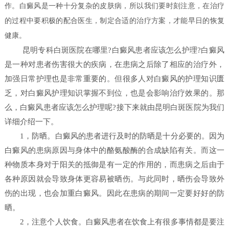
作。白癜风是一种十分复杂的皮肤病，所以我们要时刻注意，在治疗
的过程中要积极的配合医生，制定合适的治疗方案，才能早日的恢复
健康。
昆明专科白斑医院在哪里?白癜风患者应该怎么护理?白癜风
是一种对患者伤害很大的疾病，在患病之后除了相应的治疗外，
加强日常护理也是非常重要的。但很多人对白癜风的护理知识匮
乏，对白癜风护理知识掌握不到位，也是会影响治疗效果的。那
么，白癜风患者应该怎么护理呢?接下来就由昆明白斑医院为我们
详细介绍一下。
1，防晒。白癜风的患者进行及时的防晒是十分必要的。因为
白癜风的患病原因与身体中的酪氨酸酶的合成缺陷有关。而这一
种物质本身对于阳关的抵御是有一定的作用的，而患病之后由于
各种原因就会导致身体更容易被晒伤。与此同时，晒伤会导致外
伤的出现，也会加重白癜风。因此在患病的期间一定要好好的防
晒。
2，注意个人饮食。白癜风患者在饮食上有很多事情都是要注