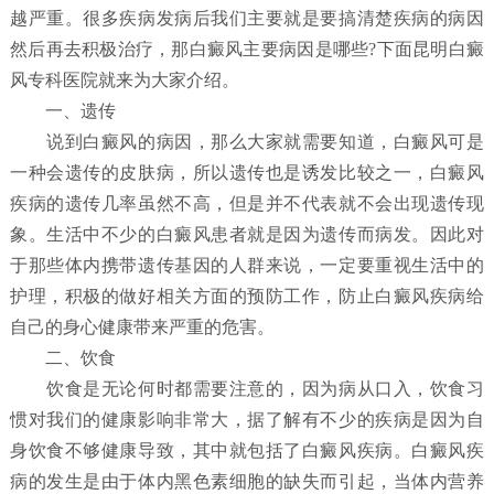
越严重。很多疾病发病后我们主要就是要搞清楚疾病的病因
然后再去积极治疗，那白癜风主要病因是哪些?下面昆明白癜
风专科医院就来为大家介绍。
一、遗传
说到白癜风的病因，那么大家就需要知道，白癜风可是
一种会遗传的皮肤病，所以遗传也是诱发比较之一，白癜风
疾病的遗传几率虽然不高，但是并不代表就不会出现遗传现
象。生活中不少的白癜风患者就是因为遗传而病发。因此对
于那些体内携带遗传基因的人群来说，一定要重视生活中的
护理，积极的做好相关方面的预防工作，防止白癜风疾病给
自己的身心健康带来严重的危害。
二、饮食
饮食是无论何时都需要注意的，因为病从口入，饮食习
惯对我们的健康影响非常大，据了解有不少的疾病是因为自
身饮食不够健康导致，其中就包括了白癜风疾病。白癜风疾
病的发生是由于体内黑色素细胞的缺失而引起，当体内营养