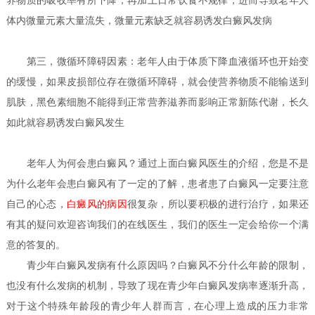
养物质的吸收率有所下降，再加上日常饮食不规律，进而导致老年人
体内微量元素大量流失，微量元素缺乏就容易诱发白癜风发病
第三，微循环障碍因素：老年人由于体质下降血液循环也开始变
的缓慢，如果皮损部位存在微循环障碍，就会使营养物质不能输送到
肌肤，黑色素细胞不能得到正常营养滋养而影响正常新陈代谢，长久
如此就容易诱发白癜风发生
老年人为何会患白癜风？
通过上面白癜风医生的介绍，您是不是
为什么老年会患白癜风有了一定的了解，患者患了白癜风一定要注意
自己的心态，
白癜风的病因
很复杂，所以要积极的进行治疗，如果还
有其的疑问欢迎咨询我们的在线医生，我们的医生一定会给你一个满
意的答复的。
青少年白癜风发病有什么原因吗？
白癜风不分什么年龄的限制，
也没有什么发病的机制，导致了现在青少年白癜风发病率逐渐升高，
对于这个特殊年龄段的青少年人群而言，在心理上造成的压力非常