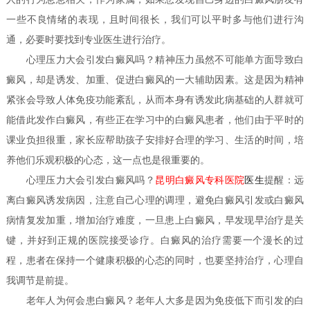
一些不良情绪的表现，且时间很长，我们可以平时多与他们进行沟
通，必要时要找到专业医生进行治疗。
心理压力大会引发白癜风吗？
精神压力虽然不可能单方面导致白
癜风，却是诱发、加重、促进白癜风的一大辅助因素。这是因为精神
紧张会导致人体免疫功能紊乱，从而本身有诱发此病基础的人群就可
能借此发作白癜风，有些正在学习中的白癜风患者，他们由于平时的
课业负担很重，家长应帮助孩子安排好合理的学习、生活的时间，培
养他们乐观积极的心态，这一点也是很重要的。
心理压力大会引发白癜风吗？
昆明白癜风专科医院
医生
提醒：远
离白癜风诱发病因，注意自己心理的调理，避免白癜风引发或白癜风
病情复发加重，增加治疗难度，一旦患上白癜风，早发现早治疗是关
键，并好到正规的医院接受诊疗。白癜风的治疗需要一个漫长的过
程，患者在保持一个健康积极的心态的同时，也要坚持治疗，心理自
我调节是前提。
老年人为何会患白癜风？
老年人大多是因为免疫低下而引发的白