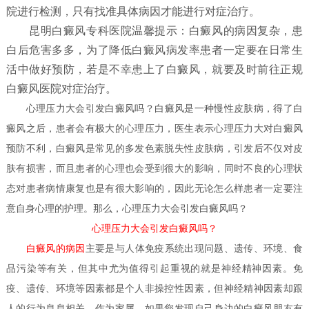
院进行检测，只有找准具体病因才能进行对症治疗。
昆明白癜风专科医院温馨提示：白癜风的病因复杂，患
白后危害多多，为了降低白癜风病发率患者一定要在日常生
活中做好预防，若是不幸患上了白癜风，就要及时前往正规
白癜风医院对症治疗。
心理压力大会引发白癜风吗？
白癜风是一种慢性皮肤病，得了白
癜风之后，患者会有极大的心理压力，医生表示心理压力大对白癜风
预防不利，白癜风是常见的多发色素脱失性皮肤病，引发后不仅对皮
肤有损害，而且患者的心理也会受到很大的影响，同时不良的心理状
态对患者病情康复也是有很大影响的，因此无论怎么样患者一定要注
意自身心理的护理。那么，
心理压力大会引发白癜风吗？
心理压力大会引发白癜风吗？
白癜风的病因
主要是与人体免疫系统出现问题、遗传、环境、食
品污染等有关，但其中尤为值得引起重视的就是神经精神因素。免
疫、遗传、环境等因素都是个人非操控性因素，但神经精神因素却跟
人的行为息息相关，作为家属，如果您发现自己身边的白癜风朋友有