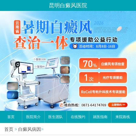
您好,这里是在线预约挂号平台！
昆明白癜风医院
请问你是有白斑、白癜风问题吗？
首页
医院简介
医生团队
在线预约
就医指南
来院路线
首页
>
白癜风病因
>