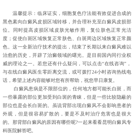
温馨提示：临床证实，细胞复色疗法能有效促进合成的
黑色素向白癜风皮损区域转移，并合理补充至白癜风皮损部
位。同时提高皮损区域皮肤光敏作用，复位肤色正常光洁
度；促使白斑区域恢复正常肤色、白斑周边区域恢复正常颜
色。这一全新治疗技术的提出，结束了长期以来白癜风难以
治愈的历史，开辟了治癜领域的曙光。是目前国内同行业权
威的理论之一。若您还有什么疑问，可以点击“在线咨询”，
与在线白癜风医生零距离交流，或可拨打24小时咨询热线电
话，希望上述内容能够对您有所帮助，祝您早日康复。
白癜风患病是不限部位的，任何地方都可能长白斑，而
一些暴露的部位更加受到白斑的青睐，但是一些比较隐蔽的
部位也是会长白斑的。虽说背部出现白癜风不会影响患者的
外观，但是很容易扩散的，要是不及时治疗危害也是很大
的。那背部白癜风的原因有哪些呢?一起来看看昆明白癜风专
科医院解答吧。