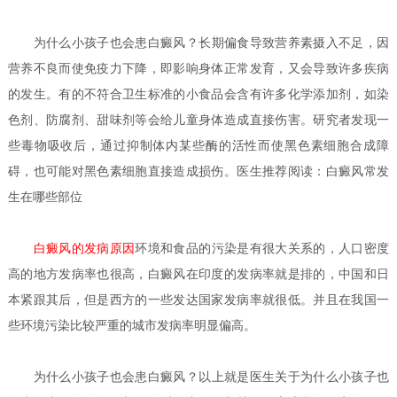
为什么小孩子也会患白癜风？
长期偏食导致营养素摄入不足，因
营养不良而使免疫力下降，即影响身体正常发育，又会导致许多疾病
的发生。有的不符合卫生标准的小食品会含有许多化学添加剂，如染
色剂、防腐剂、甜味剂等会给儿童身体造成直接伤害。研究者发现一
些毒物吸收后，通过抑制体内某些酶的活性而使黑色素细胞合成障
碍，也可能对黑色素细胞直接造成损伤。医生推荐阅读：白癜风常发
生在哪些部位
白癜风的发病原因
环境和食品的污染是有很大关系的，人口密度
高的地方发病率也很高，白癜风在印度的发病率就是排的，中国和日
本紧跟其后，但是西方的一些发达国家发病率就很低。并且在我国一
些环境污染比较严重的城市发病率明显偏高。
为什么小孩子也会患白癜风？
以上就是医生关于为什么小孩子也