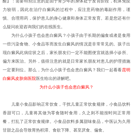
醒】：需要特别注意的是由于青少年的身体处于发育阶段，机体免疫
力较弱，因此在治疗白癜风的过程中，应注意药物的毒副作用，谨
慎、合理用药，保护患儿的身心健康和身体正常发育。若是您还有什
么疑问欢迎咨询我们的在线医生。
为什么小孩子也会患白癜风？
小孩子由于长期的偏食或者是食用
一些污染食物、小食品等而发生白癜风的情况是非常常见的。孩子出
现白癜风此病症状之后，家长朋友们一定不能图便宜就选择小诊所、
偏方来医治。另外，值得注意的就是日常家长朋友对患儿的护理措施
一定要到位。那么，为什么小孩子也会患白癜风？我们一起看看
昆明
白癜风皮肤病医院
医生
给出的讲解吧。
为什么小孩子也会患白癜风？
儿童小食品影响正常饮食，干扰儿童正常饮食规律，小食品饮料
香甜可口，儿童将其做为零食随时食用，久之则不能按时间正常用
餐，打乱了正常饮食规律。小食品饮料多属甜味食品，中医认为久用
甘甜之品会导致胃热积滞、食欲下降、甚至厌食、偏食。