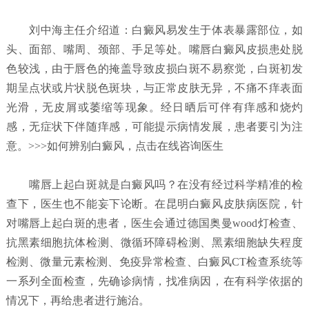
刘中海主任介绍道：白癜风易发生于体表暴露部位，如
头、面部、嘴周、颈部、手足等处。嘴唇白癜风皮损患处脱
色较浅，由于唇色的掩盖导致皮损白斑不易察觉，白斑初发
期呈点状或片状脱色斑块，与正常皮肤无异，不痛不痒表面
光滑，无皮屑或萎缩等现象。经日晒后可伴有痒感和烧灼
感，无症状下伴随痒感，可能提示病情发展，患者要引为注
意。>>>如何辨别白癜风，点击在线咨询医生
嘴唇上起白斑就是白癜风吗？
在没有经过科学精准的检
查下，医生也不能妄下论断。在昆明白癜风皮肤病医院，针
对嘴唇上起白斑的患者，医生会通过德国奥曼wood灯检查、
抗黑素细胞抗体检测、微循环障碍检测、黑素细胞缺失程度
检测、微量元素检测、免疫异常检查、白癜风CT检查系统等
一系列全面检查，先确诊病情，找准病因，在有科学依据的
情况下，再给患者进行施治。