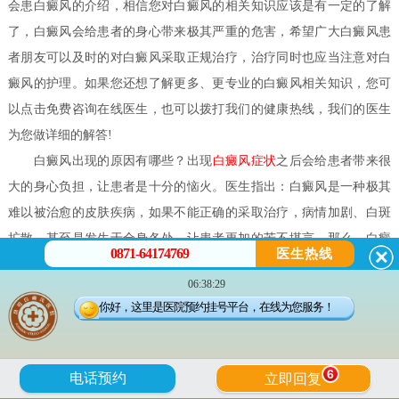
会患白癜风的介绍，相信您对白癜风的相关知识应该是有一定的了解
了，白癜风会给患者的身心带来极其严重的危害，希望广大白癜风患
者朋友可以及时的对白癜风采取正规治疗，治疗同时也应当注意对白
癜风的护理。如果您还想了解更多、更专业的白癜风相关知识，您可
以点击免费咨询在线医生，也可以拨打我们的健康热线，我们的医生
为您做详细的解答!
白癜风出现的原因有哪些？
出现
白癜风症状
之后会给患者带来很
大的身心负担，让患者是十分的恼火。医生指出：白癜风是一种极其
难以被治愈的皮肤疾病，如果不能正确的采取治疗，病情加剧、白斑
扩散，甚至是发生于全身各处，让患者更加的苦不堪言。那么，
白癜
0871-64174769
医生热线
风出现的原因有哪些？
06:38:29
白癜风出现的原因有哪些？
你好，这里是医院预约挂号平台，在线为您服务！
1、黑色素细胞自毁因素：酪氨酸、铜离子相对缺乏因素说黑色素
的产生过程是一个复杂的生物化学过程。而多巴既是黑色素又是肾上
6
电话预约
立即回复
腺素的前身，均来源于酪氨酸，经酪氨酸氧化而成。当精神紧张时会