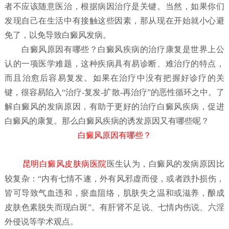
者不应该随意医治，根据病因治疗是关键。当然，如果你们
发现自己在生活中有接触这些因素，那从现在开始就小心避
免了，以免导致白癜风发病。
白癜风原因有哪些？
白癜风疾病的治疗康复是世界上公
认的一项医学难题，这种疾病具有易诊断、难治疗的特点，
而且治愈后容易复发。如果在治疗中没有把握好诊疗的关
键，很容易陷入“治疗-复发-扩散-再治疗”的恶性循环之中。了
解白癜风的发病原因，有助于更好的治疗白癜风疾病，促进
白癜风的康复。那么白癜风疾病的诱发原因又有哪些呢？
白癜风原因有哪些？
昆明白癜风皮肤病医院
医生认为，白癜风的发病原因比
较复杂：“内有七情不遂，外有风邪虚而侵，或者跌扑损伤，
皆可导致气血违和，瘀血阻络，肌肤失之温和或滋养，酿成
皮肤色素脱失而现白斑”。有肝肾不足说、七情内伤说、六淫
外侵说等学术观点。