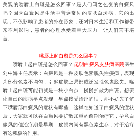
美观的嘴唇上白斑是怎么回事？是人们闻之色变的白癜风
吗？因为白癜风是生活中普遍常见的皮肤白斑病，它的出
现，不仅影响了患者的外在形象，还对日常生活和工作都带
来不利影响，患者的心理承受着巨大压力，让人们苦不堪
言。
嘴唇上起白斑是怎么回事？
嘴唇上起白斑是怎么回事？
昆明白癜风皮肤病医院
医生
刘中海主任表示：白癜风是一种皮肤色素脱失性疾病，表现
为部分色素不均匀，引起皮肤上局部或泛发性色素脱失。嘴
唇上起白斑可能初就是一块小白点，慢慢扩散为白斑。想要
让自己的疾病早点发现，早点接受治疗的话，那不妨先了解
下嘴唇部白癜风的症状有哪些，这样在知道了白癜风的症状
后，大家就可以在白癜风要扩散加重的前期治疗它，毕竟白
癜风的佳治疗期是早期，皮损内尚有黑色素生存，对于治疗
有这积极的作用。