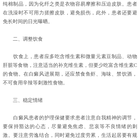
纯棉制品，因为化纤之类是衣物容易摩擦和压迫皮肤。患者
在洗澡时不可用力搓擦皮肤，避免损伤，此外，患者还要避
免长时间的日光曝晒。
二、调整饮食
饮食上，患者应多吃含维生素和微量元素豆制品、动物
肝脏等食物，注意适当的补充维生素，但要少吃富含维生素C
的食物。在白癜风进展期，还应禁食鱼虾、海味、禁饮酒，
不可食用辛辣等刺激性食物。
三、稳定情绪
白癜风患者的护理保健要求患者注意自我精神的调节，
要保持豁达的心态，尽量避免焦虑、悲哀等不良情绪的刺
激。要注意劳逸结合，同时避免过度劳累，生活起居要有规