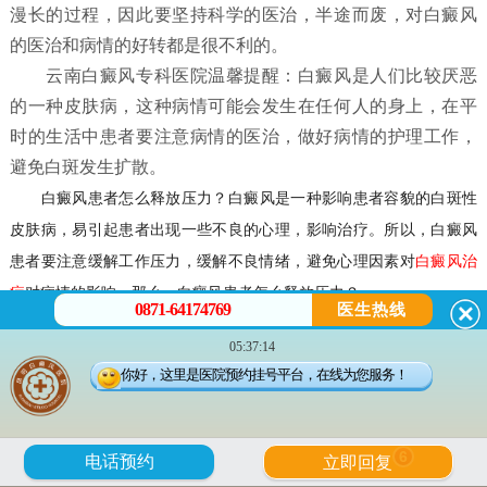
漫长的过程，因此要坚持科学的医治，半途而废，对白癜风
的医治和病情的好转都是很不利的。
云南白癜风专科医院温馨提醒：白癜风是人们比较厌恶
的一种皮肤病，这种病情可能会发生在任何人的身上，在平
时的生活中患者要注意病情的医治，做好病情的护理工作，
避免白斑发生扩散。
白癜风患者怎么释放压力？
白癜风是一种影响患者容貌的白斑性
皮肤病，易引起患者出现一些不良的心理，影响治疗。所以，白癜风
患者要注意缓解工作压力，缓解不良情绪，避免心理因素对
白癜风治
疗
对病情的影响。那么，
白癜风患者怎么释放压力？
0871-64174769
医生热线
05:37:14
白癜风患者怎么释放压力？
你好，这里是医院预约挂号平台，在线为您服务！
一，白癜风患者应放松自己。患上白癜风后，患者应放松自己，
遇到不公平和有意见的事情要坦率地说出来，不要压在心里，患者可
6
电话预约
立即回复
通过发泄以消不快之气，例如面对沙包或人头偶像猛打几拳，或者大