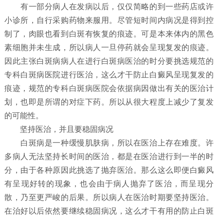
有一部分病人在发病以后，仅仅简略的到一些药店或许
小诊所，自行采购药物来服用。尽管短时间内病况是得到控
制了，肉眼也看到白斑有恢复的痕迹。可是本来体内的黑色
素细胞并未生成，所以病人一旦停药就会呈现复发的痕迹。
因此主张白斑病病人在进行白斑病医治的时分要挑选规范的
专科白斑病医院进行医治，这么才干防止白癜风呈现复发的
痕迹，规范的专科白斑病医院会依据病因做出有关的医治计
划，也即是所谓的对症下药。所以从很大程度上减少了复发
的可能性。
坚持医治，并且要稳固病况
白斑病是一种缓慢肌肤病，所以在医治上存在难度。许
多病人无法坚持长时间的医治，都是在医治进行到一半的时
分，由于各种原因此挑选了抛弃医治。那么这么即便白癜风
有呈现好转的现象，也会由于病人抛弃了医治，而呈现分
散，乃至更严峻的后果。所以病人在医治时期要坚持医治。
在治好以后依然要继续稳固病况，这么才干有用的防止白斑