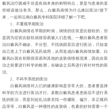
癜风治疗困难不但是疾病本身的鲜明特点，更是与患者的某
些错误做法有关。那么，白癜风病情为什么难以医治?接下
来，一起和云南白癜风专科医院详细了解一下吧。
1、不重视早期医治
白癜风病情在早期的时候，病情的症状是比较轻的，但
是因为症状比较轻就很容易被人们忽视。一般白癜风患者医
治白癜风不确诊、不分型、不找病因盲目进行医治，只知道
自己患上了白癜风见药就用，从而造成白癜风病情加重。白
癜风白斑在初期很容易和其他的皮肤病情相混淆，因此在医
治之前要进行科学的检测，在确诊之后再进行有针对性的医
治。
2、不科学系统的医治
白癜风病情对人们的健康影响是非常大的，患者要选择
科学的方法进行医治才行。多数白癜风患者患病后不进行系
统的医治，而是到处乱治甚至找一些庸医、偏方、非正规药
品等等，白癜风是一种慢性的皮肤病，色素的好转需要一个