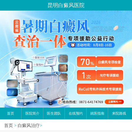
您好,这里是在线预约挂号平台！
昆明白癜风医院
请问你是有白斑、白癜风问题吗？
首页
医院简介
医生团队
在线预约
就医指南
来院路线
首页
>
白癜风治疗
>