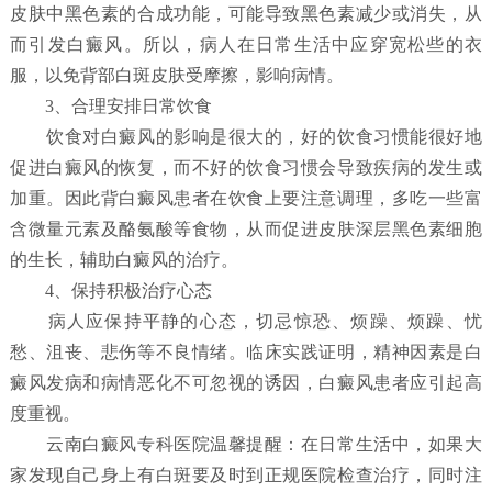
皮肤中黑色素的合成功能，可能导致黑色素减少或消失，从
而引发白癜风。所以，病人在日常生活中应穿宽松些的衣
服，以免背部白斑皮肤受摩擦，影响病情。
3、合理安排日常饮食
饮食对白癜风的影响是很大的，好的饮食习惯能很好地
促进白癜风的恢复，而不好的饮食习惯会导致疾病的发生或
加重。因此背白癜风患者在饮食上要注意调理，多吃一些富
含微量元素及酪氨酸等食物，从而促进皮肤深层黑色素细胞
的生长，辅助白癜风的治疗。
4、保持积极治疗心态
病人应保持平静的心态，切忌惊恐、烦躁、烦躁、忧
愁、沮丧、悲伤等不良情绪。临床实践证明，精神因素是白
癜风发病和病情恶化不可忽视的诱因，白癜风患者应引起高
度重视。
云南白癜风专科医院温馨提醒：在日常生活中，如果大
家发现自己身上有白斑要及时到正规医院检查治疗，同时注