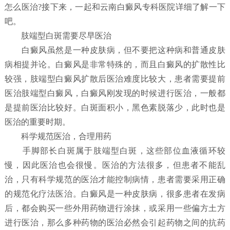
怎么医治?接下来，一起和云南白癜风专科医院详细了解一下
吧。
肢端型白斑需要尽早医治
白癜风虽然是一种皮肤病，但不要把这种病和普通皮肤
病相提并论。白癜风是非常特殊的，而且白癜风的扩散性比
较强，肢端型白癜风扩散后医治难度比较大，患者需要提前
医治肢端型白癜风，白癜风刚发现的时候进行医治，一般都
是提前医治比较好。白斑面积小，黑色素脱落少，此时也是
医治的重要时期。
科学规范医治，合理用药
手脚部长白斑属于肢端型白斑，这些部位血液循环较
慢，因此医治也会很慢。医治的方法很多，但患者不能乱
治，只有科学规范的医治才能控制病情，患者需要采用正确
的规范化疗法医治。白癜风是一种皮肤病，很多患者在发病
后，都会购买一些外用药物进行涂抹，或采用一些偏方土方
进行医治，那么多种药物的医治必然会引起药物之间的抗药