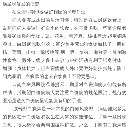
病呈现复发的痕迹。
在医治时期也要做好相应的护理作业
病人要养成杰出的生活习惯，特别是在白斑病饮食上，
白斑病病人要调理好自个的饮食，在平常多吃一些富含酪氨
酸及矿物质的食物，豆、花生、黑芝麻、核桃等;发起用铜质
餐具。白斑病忌吃什么：富含维生素C的食物如桔子、西红
柿、葡萄、山楂、猕猴桃等;烟、酒、辣椒、海鲜等辛辣刺激
性食物。另外，病人多出去参与户外活动有利于强身健体，
增强自身体抗力，但白斑病病人外出要做好防护措施，防止
阳光暴晒。白癜风的患者在饮食上不需要忌口。
云南白癜风医院温馨提示：期望对白斑病病人们能有所
帮助，后期望白斑病病人要注重白斑病的规范医治，规范的
医治是避免白斑病呈现复发有用的手法。
肢端型白癜风是一种常见的白癜风类型，病症如此多见
的原因在于白斑容易发生在人体的裸露部位。手脚一旦出现
白斑，很大概率会向周围组织扩散。那么，手脚有白癜风该