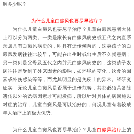
解多少呢？
为什么儿童白癜风也要尽早治疗？
为什么儿童白癜风也要尽早治疗？
儿童白癜风患者大体
上可以分为两类。一类是家长有白癜风病史或五代之内直系
亲属具有白癜风病史的，即具有遗传倾向的，这类孩子的白
癜风发病往往比较早，可能在出生时或出生后不久就患病；
另一类则是父母及五代之内并无白癜风病史的，这类孩子发
病往往是受到了外来因素的影响，如环境的变化，饮食的因
素或外伤感染等等，而尤其明显的是免疫上的异常。经研究
证实，无论儿童白癜风是否属于遗传范畴，其都必须具备除
遗传以外的诱病因素才可能发病，所以针对具体的病因施以
对症的治疗，儿童白癜风是可以治好的，何况儿童有着较成
年人治疗上的极大优势。
为什么儿童白癜风也要尽早治疗？
儿童
白癜风治疗
上的