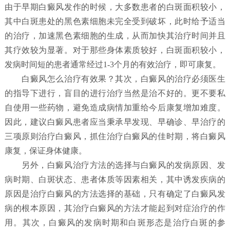
由于早期白癜风发作的时候，大多数患者的白斑面积较小，
其中白斑患处的黑色素细胞未完全受到破坏，此时给予适当
的治疗，加速黑色素细胞的生成，从而加快其治疗时间并且
其疗效较为显著。对于那些身体素质较好，白斑面积较小，
发病时间短的患者通常经过1-3个月的有效治疗，即可康复。
白癜风怎么治疗有效果？
其次，白癜风的治疗必须医生
的指导下进行，盲目的进行治疗当然是治不好的。更不要私
自使用一些药物，避免造成病情加重给今后康复增加难度。
因此，建议白癜风患者应当秉承早发现、早确诊、早治疗的
三项原则治疗白癜风，抓住治疗白癜风的佳时期，将白癜风
康复，保证身体健康。
另外，白癜风治疗方法的选择与白癜风的发病原因、发
病时期、白斑状态、患者体质等因素相关，其中诱发疾病的
原因是治疗白癜风的方法选择的基础，只有确定了白癜风发
病的根本原因，其治疗白癜风的方法才能起到对症治疗的作
用。其次，白癜风的发病时期和白斑形态是治疗白斑的参