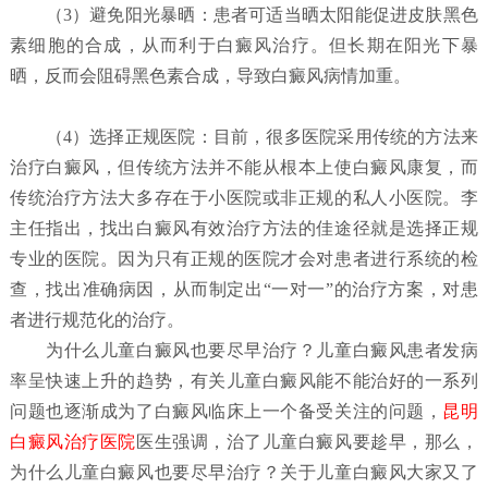
（
3）避免阳光暴晒：
患者可适当晒太阳能促进皮肤黑色
素细胞的合成，从而利于白癜风治疗。但长期在阳光下暴
晒，反而会阻碍黑色素合成，导致白癜风病情加重。
（4）选择正规医院：
目前，很多医院采用传统的方法来
治疗白癜风，但传统方法并不能从根本上使白癜风康复，而
传统治疗方法大多存在于小医院或非正规的私人小医院。李
主任指出，找出白癜风有效治疗方法的佳途径就是选择正规
专业的医院。因为只有正规的医院才会对患者进行系统的检
查，找出准确病因，从而制定出“一对一”的治疗方案，对患
者进行规范化的治疗。
为什么儿童白癜风也要尽早治疗？
儿童白癜风患者发病
率呈快速上升的趋势，有关儿童白癜风能不能治好的一系列
问题也逐渐成为了白癜风临床上一个备受关注的问题，
昆明
白癜风治疗医院
医生强调，治了儿童白癜风要趁早，那么，
为什么儿童白癜风也要尽早治疗？关于儿童白癜风大家又了