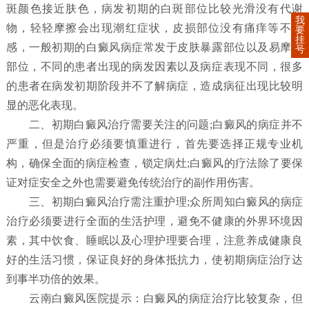
斑颜色接近肤色，病发初期的白斑部位比较光滑没有代谢
我
物，轻轻摩擦会出现潮红症状，皮损部位没有痛痒等不适
要
挂
感，一般初期的白癜风病症常发于皮肤暴露部位以及易摩擦
号
部位，不同的患者出现的病发因素以及病症表现不同，很多
的患者在病发初期阶段并不了解病症，造成病征出现比较明
显的恶化表现。
二、初期白癜风治疗需要关注的问题;白癜风的病症并不
严重，但是治疗必须要慎重进行，首先要选择正规专业机
构，确保全面的病症检查，锁定病灶;白癜风的疗法除了要保
证对症安全之外也需要避免传统治疗的副作用伤害。
三、初期白癜风治疗需注重护理;众所周知白癜风的病症
治疗必须要进行全面的生活护理，避免不健康的外界环境因
素，其中饮食、睡眠以及心理护理要合理，注意养成健康良
好的生活习惯，保证良好的身体抵抗力，使初期病症治疗达
到事半功倍的效果。
云南白癜风医院提示：白癜风的病症治疗比较复杂，但