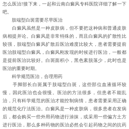
怎么医治?接下来，一起和云南白癜风专科医院详细了解一下
吧。
肢端型白斑需要尽早医治
白癜风虽然是一种皮肤病，但不要把这种病和普通皮肤
病相提并论。白癜风是非常特殊的，而且白癜风的扩散性比
较强，肢端型白癜风扩散后医治难度比较大，患者需要提前
医治肢端型白癜风，白癜风刚发现的时候进行医治，一般都
是提前医治比较好。白斑面积小，黑色素脱落少，此时也是
医治的重要时期。
科学规范医治，合理用药
手脚部长白斑属于肢端型白斑，这些部位血液循环较
慢，因此医治也会很慢。医治的方法很多，但患者不能乱
治，只有科学规范的医治才能控制病情，患者需要采用正确
的规范化疗法医治。白癜风是一种皮肤病，很多患者在发病
后，都会购买一些外用药物进行涂抹，或采用一些偏方土方
进行医治，那么多种药物的医治必然会引起药物之间的抗药