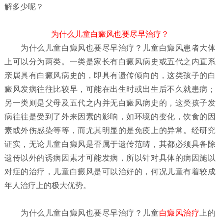
解多少呢？
为什么儿童白癜风也要尽早治疗？
为什么儿童白癜风也要尽早治疗？
儿童白癜风患者大体
上可以分为两类。一类是家长有白癜风病史或五代之内直系
亲属具有白癜风病史的，即具有遗传倾向的，这类孩子的白
癜风发病往往比较早，可能在出生时或出生后不久就患病；
另一类则是父母及五代之内并无白癜风病史的，这类孩子发
病往往是受到了外来因素的影响，如环境的变化，饮食的因
素或外伤感染等等，而尤其明显的是免疫上的异常。经研究
证实，无论儿童白癜风是否属于遗传范畴，其都必须具备除
遗传以外的诱病因素才可能发病，所以针对具体的病因施以
对症的治疗，儿童白癜风是可以治好的，何况儿童有着较成
年人治疗上的极大优势。
为什么儿童白癜风也要尽早治疗？
儿童
白癜风治疗
上的