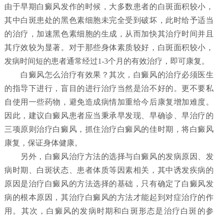
由于早期白癜风发作的时候，大多数患者的白斑面积较小，
其中白斑患处的黑色素细胞未完全受到破坏，此时给予适当
的治疗，加速黑色素细胞的生成，从而加快其治疗时间并且
其疗效较为显著。对于那些身体素质较好，白斑面积较小，
发病时间短的患者通常经过1-3个月的有效治疗，即可康复。
白癜风怎么治疗有效果？
其次，白癜风的治疗必须医生
的指导下进行，盲目的进行治疗当然是治不好的。更不要私
自使用一些药物，避免造成病情加重给今后康复增加难度。
因此，建议白癜风患者应当秉承早发现、早确诊、早治疗的
三项原则治疗白癜风，抓住治疗白癜风的佳时期，将白癜风
康复，保证身体健康。
另外，白癜风治疗方法的选择与白癜风的发病原因、发
病时期、白斑状态、患者体质等因素相关，其中诱发疾病的
原因是治疗白癜风的方法选择的基础，只有确定了白癜风发
病的根本原因，其治疗白癜风的方法才能起到对症治疗的作
用。其次，白癜风的发病时期和白斑形态是治疗白斑的参