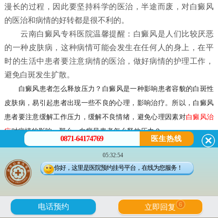
漫长的过程，因此要坚持科学的医治，半途而废，对白癜风
的医治和病情的好转都是很不利的。
云南白癜风专科医院温馨提醒：白癜风是人们比较厌恶
的一种皮肤病，这种病情可能会发生在任何人的身上，在平
时的生活中患者要注意病情的医治，做好病情的护理工作，
避免白斑发生扩散。
白癜风患者怎么释放压力？
白癜风是一种影响患者容貌的白斑性
皮肤病，易引起患者出现一些不良的心理，影响治疗。所以，白癜风
患者要注意缓解工作压力，缓解不良情绪，避免心理因素对
白癜风治
疗
对病情的影响。那么，
白癜风患者怎么释放压力？
0871-64174769
医生热线
05:32:54
白癜风患者怎么释放压力？
你好，这里是医院预约挂号平台，在线为您服务！
一，白癜风患者应放松自己。患上白癜风后，患者应放松自己，
遇到不公平和有意见的事情要坦率地说出来，不要压在心里，患者可
6
电话预约
立即回复
通过发泄以消不快之气，例如面对沙包或人头偶像猛打几拳，或者大