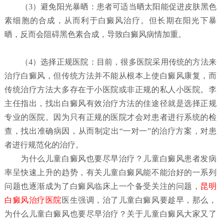
（
3）避免阳光暴晒：
患者可适当晒太阳能促进皮肤黑色
素细胞的合成，从而利于白癜风治疗。但长期在阳光下暴
晒，反而会阻碍黑色素合成，导致白癜风病情加重。
（4）选择正规医院：
目前，很多医院采用传统的方法来
治疗白癜风，但传统方法并不能从根本上使白癜风康复，而
传统治疗方法大多存在于小医院或非正规的私人小医院。李
主任指出，找出白癜风有效治疗方法的佳途径就是选择正规
专业的医院。因为只有正规的医院才会对患者进行系统的检
查，找出准确病因，从而制定出“一对一”的治疗方案，对患
者进行规范化的治疗。
为什么儿童白癜风也要尽早治疗？
儿童白癜风患者发病
率呈快速上升的趋势，有关儿童白癜风能不能治好的一系列
问题也逐渐成为了白癜风临床上一个备受关注的问题，
昆明
白癜风治疗医院
医生强调，治了儿童白癜风要趁早，那么，
为什么儿童白癜风也要尽早治疗？关于儿童白癜风大家又了