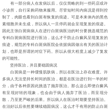
有一部分病人在发病以后，仅仅简略的到一些药店或许
小诊所，自行采购药物来服用。尽管短时间内病况是得到控
制了，肉眼也看到白斑有恢复的痕迹。可是本来体内的黑色
素细胞并未生成，所以病人一旦停药就会呈现复发的痕迹。
因此主张白斑病病人在进行白斑病医治的时分要挑选规范的
专科白斑病医院进行医治，这么才干防止白癜风呈现复发的
痕迹，规范的专科白斑病医院会依据病因做出有关的医治计
划，也即是所谓的对症下药。所以从很大程度上减少了复发
的可能性。
坚持医治，并且要稳固病况
白斑病是一种缓慢肌肤病，所以在医治上存在难度。许
多病人无法坚持长时间的医治，都是在医治进行到一半的时
分，由于各种原因此挑选了抛弃医治。那么这么即便白癜风
有呈现好转的现象，也会由于病人抛弃了医治，而呈现分
散，乃至更严峻的后果。所以病人在医治时期要坚持医治。
在治好以后依然要继续稳固病况，这么才干有用的防止白斑