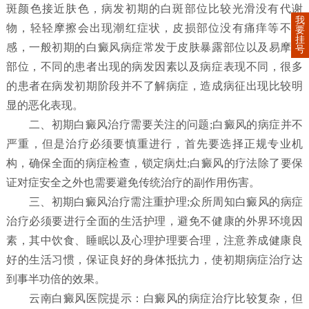
斑颜色接近肤色，病发初期的白斑部位比较光滑没有代谢
我
物，轻轻摩擦会出现潮红症状，皮损部位没有痛痒等不适
要
挂
感，一般初期的白癜风病症常发于皮肤暴露部位以及易摩擦
号
部位，不同的患者出现的病发因素以及病症表现不同，很多
的患者在病发初期阶段并不了解病症，造成病征出现比较明
显的恶化表现。
二、初期白癜风治疗需要关注的问题;白癜风的病症并不
严重，但是治疗必须要慎重进行，首先要选择正规专业机
构，确保全面的病症检查，锁定病灶;白癜风的疗法除了要保
证对症安全之外也需要避免传统治疗的副作用伤害。
三、初期白癜风治疗需注重护理;众所周知白癜风的病症
治疗必须要进行全面的生活护理，避免不健康的外界环境因
素，其中饮食、睡眠以及心理护理要合理，注意养成健康良
好的生活习惯，保证良好的身体抵抗力，使初期病症治疗达
到事半功倍的效果。
云南白癜风医院提示：白癜风的病症治疗比较复杂，但