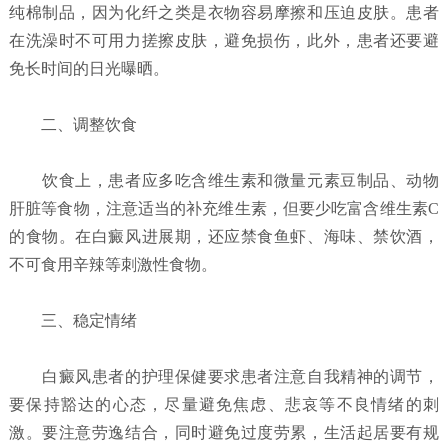
纯棉制品，因为化纤之类是衣物容易摩擦和压迫皮肤。患者
在洗澡时不可用力搓擦皮肤，避免损伤，此外，患者还要避
免长时间的日光曝晒。
二、调整饮食
饮食上，患者应多吃含维生素和微量元素豆制品、动物
肝脏等食物，注意适当的补充维生素，但要少吃富含维生素C
的食物。在白癜风进展期，还应禁食鱼虾、海味、禁饮酒，
不可食用辛辣等刺激性食物。
三、稳定情绪
白癜风患者的护理保健要求患者注意自我精神的调节，
要保持豁达的心态，尽量避免焦虑、悲哀等不良情绪的刺
激。要注意劳逸结合，同时避免过度劳累，生活起居要有规