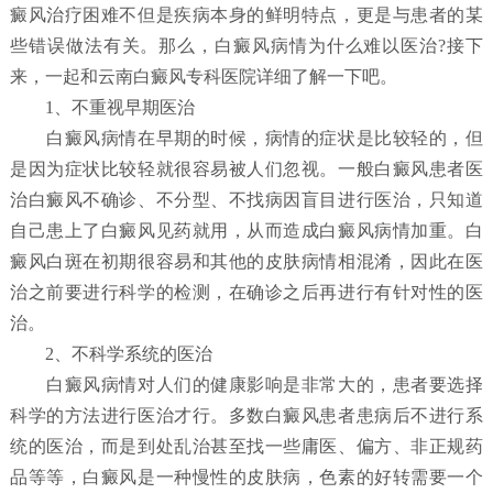
癜风治疗困难不但是疾病本身的鲜明特点，更是与患者的某
些错误做法有关。那么，白癜风病情为什么难以医治?接下
来，一起和云南白癜风专科医院详细了解一下吧。
1、不重视早期医治
白癜风病情在早期的时候，病情的症状是比较轻的，但
是因为症状比较轻就很容易被人们忽视。一般白癜风患者医
治白癜风不确诊、不分型、不找病因盲目进行医治，只知道
自己患上了白癜风见药就用，从而造成白癜风病情加重。白
癜风白斑在初期很容易和其他的皮肤病情相混淆，因此在医
治之前要进行科学的检测，在确诊之后再进行有针对性的医
治。
2、不科学系统的医治
白癜风病情对人们的健康影响是非常大的，患者要选择
科学的方法进行医治才行。多数白癜风患者患病后不进行系
统的医治，而是到处乱治甚至找一些庸医、偏方、非正规药
品等等，白癜风是一种慢性的皮肤病，色素的好转需要一个