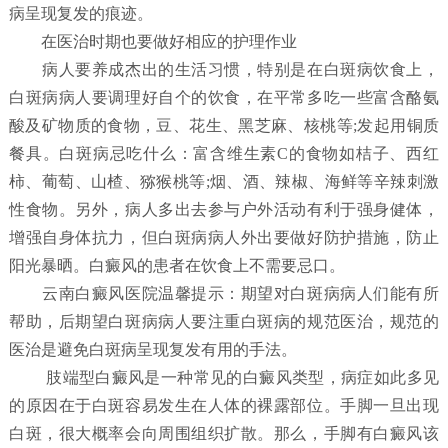
病呈现复发的痕迹。
在医治时期也要做好相应的护理作业
病人要养成杰出的生活习惯，特别是在白斑病饮食上，
白斑病病人要调理好自个的饮食，在平常多吃一些富含酪氨
酸及矿物质的食物，豆、花生、黑芝麻、核桃等;发起用铜质
餐具。白斑病忌吃什么：富含维生素C的食物如桔子、西红
柿、葡萄、山楂、猕猴桃等;烟、酒、辣椒、海鲜等辛辣刺激
性食物。另外，病人多出去参与户外活动有利于强身健体，
增强自身体抗力，但白斑病病人外出要做好防护措施，防止
阳光暴晒。白癜风的患者在饮食上不需要忌口。
云南白癜风医院温馨提示：期望对白斑病病人们能有所
帮助，后期望白斑病病人要注重白斑病的规范医治，规范的
医治是避免白斑病呈现复发有用的手法。
肢端型白癜风是一种常见的白癜风类型，病症如此多见
的原因在于白斑容易发生在人体的裸露部位。手脚一旦出现
白斑，很大概率会向周围组织扩散。那么，手脚有白癜风该