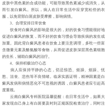
皮肤中黑色素的合成功能，可能导致黑色素减少或消失，从
而引发白癜风。所以，病人在日常生活中应穿宽松些的衣
服，以免背部白斑皮肤受摩擦，影响病情。
3、合理安排日常饮食
饮食对白癜风的影响是很大的，好的饮食习惯能很好地
促进白癜风的恢复，而不好的饮食习惯会导致疾病的发生或
加重。因此背白癜风患者在饮食上要注意调理，多吃一些富
含微量元素及酪氨酸等食物，从而促进皮肤深层黑色素细胞
的生长，辅助白癜风的治疗。
4、保持积极治疗心态
病人应保持平静的心态，切忌惊恐、烦躁、烦躁、忧
愁、沮丧、悲伤等不良情绪。临床实践证明，精神因素是白
癜风发病和病情恶化不可忽视的诱因，白癜风患者应引起高
度重视。
云南白癜风专科医院温馨提醒：在日常生活中，如果大
家发现自己身上有白斑要及时到正规医院检查治疗，同时注