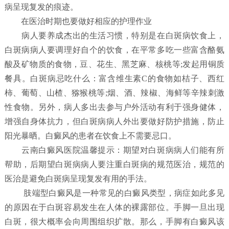
病呈现复发的痕迹。
在医治时期也要做好相应的护理作业
病人要养成杰出的生活习惯，特别是在白斑病饮食上，
白斑病病人要调理好自个的饮食，在平常多吃一些富含酪氨
酸及矿物质的食物，豆、花生、黑芝麻、核桃等;发起用铜质
餐具。白斑病忌吃什么：富含维生素C的食物如桔子、西红
柿、葡萄、山楂、猕猴桃等;烟、酒、辣椒、海鲜等辛辣刺激
性食物。另外，病人多出去参与户外活动有利于强身健体，
增强自身体抗力，但白斑病病人外出要做好防护措施，防止
阳光暴晒。白癜风的患者在饮食上不需要忌口。
云南白癜风医院温馨提示：期望对白斑病病人们能有所
帮助，后期望白斑病病人要注重白斑病的规范医治，规范的
医治是避免白斑病呈现复发有用的手法。
肢端型白癜风是一种常见的白癜风类型，病症如此多见
的原因在于白斑容易发生在人体的裸露部位。手脚一旦出现
白斑，很大概率会向周围组织扩散。那么，手脚有白癜风该