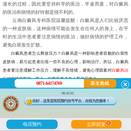
漫长的过程，因此要坚持科学的医治，半途而废，对白癜风
的医治和病情的好转都是很不利的。
云南白癜风专科医院温馨提醒：白癜风是人们比较厌恶
的一种皮肤病，这种病情可能会发生在任何人的身上，在平
时的生活中患者要注意病情的医治，做好病情的护理工作，
避免白斑发生扩散。
白癜风患者怎么释放压力？
白癜风是一种影响患者容貌的白斑性
皮肤病，易引起患者出现一些不良的心理，影响治疗。所以，白癜风
患者要注意缓解工作压力，缓解不良情绪，避免心理因素对
白癜风治
疗
对病情的影响。那么，
白癜风患者怎么释放压力？
0871-64174769
医生热线
06:45:01
白癜风患者怎么释放压力？
你好，这里是医院预约挂号平台，在线为您服务！
一，白癜风患者应放松自己。患上白癜风后，患者应放松自己，
遇到不公平和有意见的事情要坦率地说出来，不要压在心里，患者可
6
电话预约
立即回复
通过发泄以消不快之气，例如面对沙包或人头偶像猛打几拳，或者大