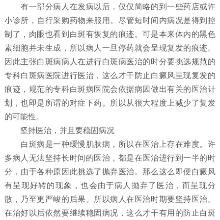
有一部分病人在发病以后，仅仅简略的到一些药店或许
小诊所，自行采购药物来服用。尽管短时间内病况是得到控
制了，肉眼也看到白斑有恢复的痕迹。可是本来体内的黑色
素细胞并未生成，所以病人一旦停药就会呈现复发的痕迹。
因此主张白斑病病人在进行白斑病医治的时分要挑选规范的
专科白斑病医院进行医治，这么才干防止白癜风呈现复发的
痕迹，规范的专科白斑病医院会依据病因做出有关的医治计
划，也即是所谓的对症下药。所以从很大程度上减少了复发
的可能性。
坚持医治，并且要稳固病况
白斑病是一种缓慢肌肤病，所以在医治上存在难度。许
多病人无法坚持长时间的医治，都是在医治进行到一半的时
分，由于各种原因此挑选了抛弃医治。那么这么即便白癜风
有呈现好转的现象，也会由于病人抛弃了医治，而呈现分
散，乃至更严峻的后果。所以病人在医治时期要坚持医治。
在治好以后依然要继续稳固病况，这么才干有用的防止白斑