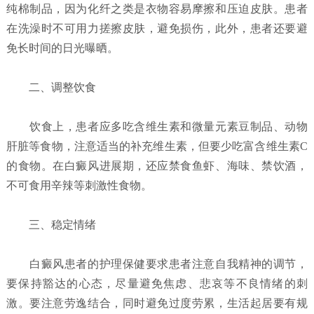
纯棉制品，因为化纤之类是衣物容易摩擦和压迫皮肤。患者
在洗澡时不可用力搓擦皮肤，避免损伤，此外，患者还要避
免长时间的日光曝晒。
二、调整饮食
饮食上，患者应多吃含维生素和微量元素豆制品、动物
肝脏等食物，注意适当的补充维生素，但要少吃富含维生素C
的食物。在白癜风进展期，还应禁食鱼虾、海味、禁饮酒，
不可食用辛辣等刺激性食物。
三、稳定情绪
白癜风患者的护理保健要求患者注意自我精神的调节，
要保持豁达的心态，尽量避免焦虑、悲哀等不良情绪的刺
激。要注意劳逸结合，同时避免过度劳累，生活起居要有规