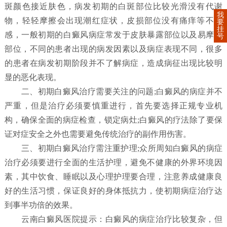
斑颜色接近肤色，病发初期的白斑部位比较光滑没有代谢
我
物，轻轻摩擦会出现潮红症状，皮损部位没有痛痒等不适
要
挂
感，一般初期的白癜风病症常发于皮肤暴露部位以及易摩擦
号
部位，不同的患者出现的病发因素以及病症表现不同，很多
的患者在病发初期阶段并不了解病症，造成病征出现比较明
显的恶化表现。
二、初期白癜风治疗需要关注的问题;白癜风的病症并不
严重，但是治疗必须要慎重进行，首先要选择正规专业机
构，确保全面的病症检查，锁定病灶;白癜风的疗法除了要保
证对症安全之外也需要避免传统治疗的副作用伤害。
三、初期白癜风治疗需注重护理;众所周知白癜风的病症
治疗必须要进行全面的生活护理，避免不健康的外界环境因
素，其中饮食、睡眠以及心理护理要合理，注意养成健康良
好的生活习惯，保证良好的身体抵抗力，使初期病症治疗达
到事半功倍的效果。
云南白癜风医院提示：白癜风的病症治疗比较复杂，但