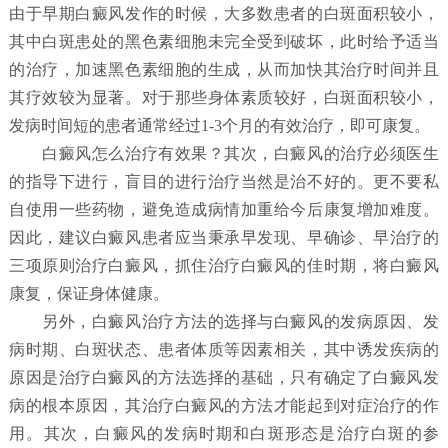
由于早期白癜风发作的时候，大多数患者的白斑面积较小，
其中白斑患处的黑色素细胞未完全受到破坏，此时给予适当
的治疗，加速黑色素细胞的生成，从而加快其治疗时间并且
其疗效较为显著。对于那些身体素质较好，白斑面积较小，
发病时间短的患者通常经过1-3个月的有效治疗，即可康复。
白癜风怎么治疗有效果？
其次，白癜风的治疗必须医生
的指导下进行，盲目的进行治疗当然是治不好的。更不要私
自使用一些药物，避免造成病情加重给今后康复增加难度。
因此，建议白癜风患者应当秉承早发现、早确诊、早治疗的
三项原则治疗白癜风，抓住治疗白癜风的佳时期，将白癜风
康复，保证身体健康。
另外，白癜风治疗方法的选择与白癜风的发病原因、发
病时期、白斑状态、患者体质等因素相关，其中诱发疾病的
原因是治疗白癜风的方法选择的基础，只有确定了白癜风发
病的根本原因，其治疗白癜风的方法才能起到对症治疗的作
用。其次，白癜风的发病时期和白斑形态是治疗白斑的参