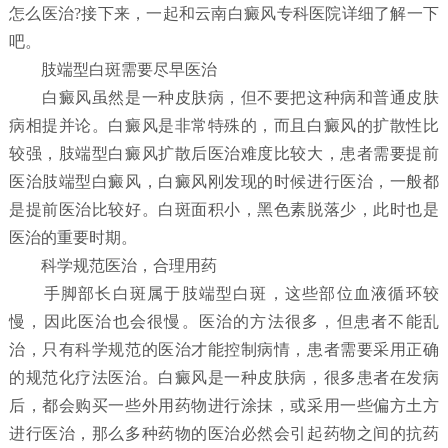
怎么医治?接下来，一起和云南白癜风专科医院详细了解一下
吧。
肢端型白斑需要尽早医治
白癜风虽然是一种皮肤病，但不要把这种病和普通皮肤
病相提并论。白癜风是非常特殊的，而且白癜风的扩散性比
较强，肢端型白癜风扩散后医治难度比较大，患者需要提前
医治肢端型白癜风，白癜风刚发现的时候进行医治，一般都
是提前医治比较好。白斑面积小，黑色素脱落少，此时也是
医治的重要时期。
科学规范医治，合理用药
手脚部长白斑属于肢端型白斑，这些部位血液循环较
慢，因此医治也会很慢。医治的方法很多，但患者不能乱
治，只有科学规范的医治才能控制病情，患者需要采用正确
的规范化疗法医治。白癜风是一种皮肤病，很多患者在发病
后，都会购买一些外用药物进行涂抹，或采用一些偏方土方
进行医治，那么多种药物的医治必然会引起药物之间的抗药