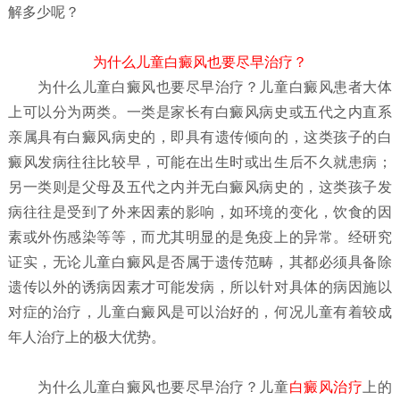
解多少呢？
为什么儿童白癜风也要尽早治疗？
为什么儿童白癜风也要尽早治疗？
儿童白癜风患者大体
上可以分为两类。一类是家长有白癜风病史或五代之内直系
亲属具有白癜风病史的，即具有遗传倾向的，这类孩子的白
癜风发病往往比较早，可能在出生时或出生后不久就患病；
另一类则是父母及五代之内并无白癜风病史的，这类孩子发
病往往是受到了外来因素的影响，如环境的变化，饮食的因
素或外伤感染等等，而尤其明显的是免疫上的异常。经研究
证实，无论儿童白癜风是否属于遗传范畴，其都必须具备除
遗传以外的诱病因素才可能发病，所以针对具体的病因施以
对症的治疗，儿童白癜风是可以治好的，何况儿童有着较成
年人治疗上的极大优势。
为什么儿童白癜风也要尽早治疗？
儿童
白癜风治疗
上的