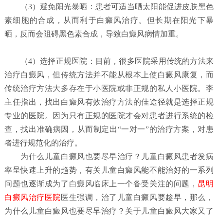
（
3）避免阳光暴晒：
患者可适当晒太阳能促进皮肤黑色
素细胞的合成，从而利于白癜风治疗。但长期在阳光下暴
晒，反而会阻碍黑色素合成，导致白癜风病情加重。
（4）选择正规医院：
目前，很多医院采用传统的方法来
治疗白癜风，但传统方法并不能从根本上使白癜风康复，而
传统治疗方法大多存在于小医院或非正规的私人小医院。李
主任指出，找出白癜风有效治疗方法的佳途径就是选择正规
专业的医院。因为只有正规的医院才会对患者进行系统的检
查，找出准确病因，从而制定出“一对一”的治疗方案，对患
者进行规范化的治疗。
为什么儿童白癜风也要尽早治疗？
儿童白癜风患者发病
率呈快速上升的趋势，有关儿童白癜风能不能治好的一系列
问题也逐渐成为了白癜风临床上一个备受关注的问题，
昆明
白癜风治疗医院
医生强调，治了儿童白癜风要趁早，那么，
为什么儿童白癜风也要尽早治疗？关于儿童白癜风大家又了