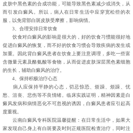
皮肤中黑色素的合成功能，可能导致黑色素减少或消失，从
而引发白癜风。所以，病人在日常生活中应穿宽松些的衣
服，以免背部白斑皮肤受摩擦，影响病情。
3、合理安排日常饮食
饮食对白癜风的影响是很大的，好的饮食习惯能很好地
促进白癜风的恢复，而不好的饮食习惯会导致疾病的发生或
加重。因此背白癜风患者在饮食上要注意调理，多吃一些富
含微量元素及酪氨酸等食物，从而促进皮肤深层黑色素细胞
的生长，辅助白癜风的治疗。
4、保持积极治疗心态
病人应保持平静的心态，切忌惊恐、烦躁、烦躁、忧
愁、沮丧、悲伤等不良情绪。临床实践证明，精神因素是白
癜风发病和病情恶化不可忽视的诱因，白癜风患者应引起高
度重视。
云南白癜风专科医院温馨提醒：在日常生活中，如果大
家发现自己身上有白斑要及时到正规医院检查治疗，同时注