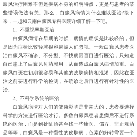
癜风治疗困难不但是疾病本身的鲜明特点，更是与患者的某
些错误做法有关。那么，白癜风病情为什么难以医治?接下
来，一起和云南白癜风专科医院详细了解一下吧。
1、不重视早期医治
白癜风病情在早期的时候，病情的症状是比较轻的，但
是因为症状比较轻就很容易被人们忽视。一般白癜风患者医
治白癜风不确诊、不分型、不找病因盲目进行医治，只知道
自己患上了白癜风见药就用，从而造成白癜风病情加重。白
癜风白斑在初期很容易和其他的皮肤病情相混淆，因此在医
治之前要进行科学的检测，在确诊之后再进行有针对性的医
治。
2、不科学系统的医治
白癜风病情对人们的健康影响是非常大的，患者要选择
科学的方法进行医治才行。多数白癜风患者患病后不进行系
统的医治，而是到处乱治甚至找一些庸医、偏方、非正规药
品等等，白癜风是一种慢性的皮肤病，色素的好转需要一个