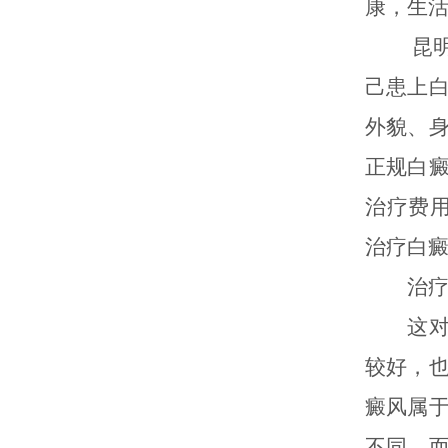
康，生
昆明白
己患上
外貌、
正规白
治疗费
治疗白
治疗白
这对很
较好，
癜风属
不同。