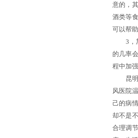
意的，
酒类等
可以帮
3，加
的几率
程中加
昆明专
风医院
己的病
却不是
合理调