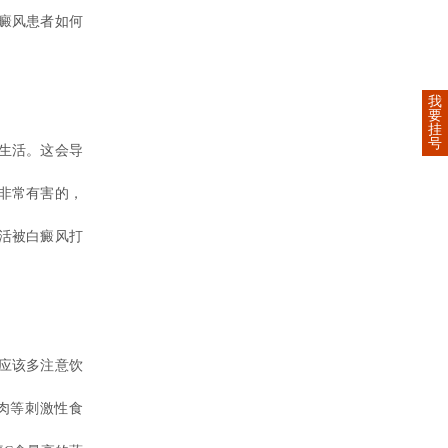
癜风患者如何
我
要
挂
号
生活。这会导
非常有害的，
活被白癜风打
应该多注意饮
肉等刺激性食