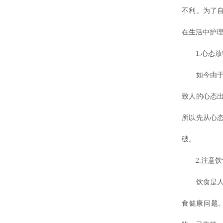
不利。为了
在生活中护
1.心态放
如今由于社
致人的心态
所以先从心
破。
2.注意饮
饮食是人们
食健康问题