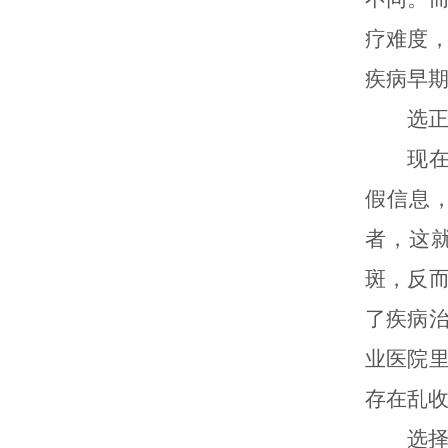
疗难度
疾病早
选正规
现在治
假信息
者，这
斑，反
了疾病
业医院
存在乱
选择专