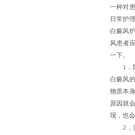
一种对
日常护
白癜风
风患者
一下。
1，防
白癜风
物质本
原因就
现，也
2，注