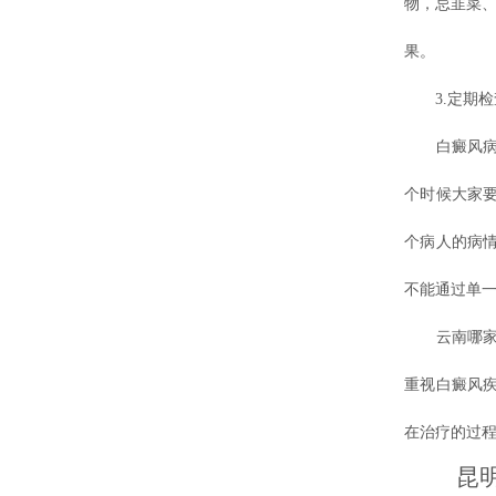
物，忌韭菜
果。
3.定期检
白癜风病初
个时候大家
个病人的病
不能通过单
云南哪
重视白癜风
在治疗的过
昆明专