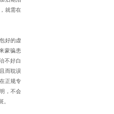
，就需在
包好的虚
来蒙骗患
治不好白
且而耽误
在正规专
明，不会
斑。