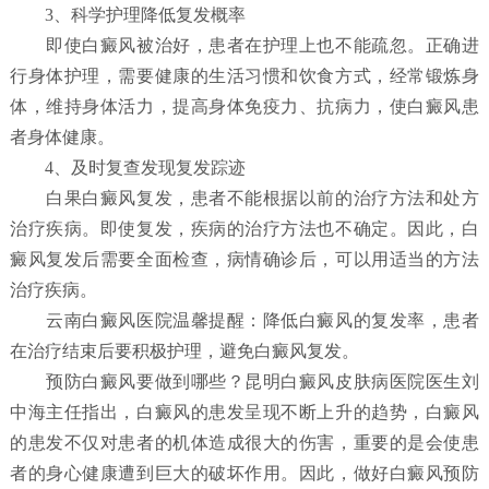
3、科学护理降低复发概率
即使白癜风被治好，患者在护理上也不能疏忽。正确进
行身体护理，需要健康的生活习惯和饮食方式，经常锻炼身
体，维持身体活力，提高身体免疫力、抗病力，使白癜风患
者身体健康。
4、及时复查发现复发踪迹
白果白癜风复发，患者不能根据以前的治疗方法和处方
治疗疾病。即使复发，疾病的治疗方法也不确定。因此，白
癜风复发后需要全面检查，病情确诊后，可以用适当的方法
治疗疾病。
云南白癜风医院温馨提醒：降低白癜风的复发率，患者
在治疗结束后要积极护理，避免白癜风复发。
预防白癜风要做到哪些？
昆明白癜风皮肤病医院
医生刘
中海主任指出，白癜风的患发呈现不断上升的趋势，白癜风
的患发不仅对患者的机体造成很大的伤害，重要的是会使患
者的身心健康遭到巨大的破坏作用。因此，做好白癜风预防