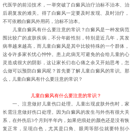
代医学的前沿技术，一举突破了白癜风治疗治标不治本、治
后易复发的难关。得了白癜风一定要及时发现、及时治疗，
不可依赖白癜风外用药，治标不治本。
儿童白癜风有什么要注意的常识？
白癜风是一种发病范
围比较广的皮肤疾病，不分年龄性别，特别是近几年，其发
病率越来越高，而儿童白癜风是其中比较特殊的一个群体，
这令许多家长忧心忡忡。患上此病无可避免的会给儿童的心
灵造成很大的阴影，这让家长们在心痛之余又开始思考，怎
么做可以预防白癜风呢？首先要了解儿童白癜风
的常识。那
么，儿童白癜风有什么要注意的常识？
儿童白癜风有什么要注意的常识？
一、注意做好儿童伤口处理。儿童出现皮肤外伤时，家
长需注意做好伤口处理。因为白癜风的发生与外伤有很大关
系，在外伤后3个月到半年内，如果疤痕处的颜色还是没有恢
复正常，呈现白色，尤其是口角、眼周等部位就要特别小