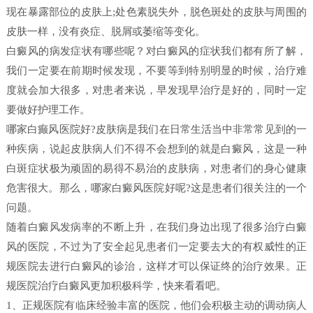
现在暴露部位的皮肤上;处色素脱失外，脱色斑处的皮肤与周围的
皮肤一样，没有炎症、脱屑或萎缩等变化。
白癜风的病发症状有哪些呢？对白癜风的症状我们都有所了解，
我们一定要在前期时候发现，不要等到特别明显的时候，治疗难
度就会加大很多，对患者来说，早发现早治疗是好的，同时一定
要做好护理工作。
哪家白癫风医院好?皮肤病是我们在日常生活当中非常常见到的一
种疾病，说起皮肤病人们不得不会想到的就是白癜风，这是一种
白斑症状极为顽固的易得不易治的皮肤病，对患者们的身心健康
危害很大。那么，哪家白癜风医院好呢?这是患者们很关注的一个
问题。
随着白癜风发病率的不断上升，在我们身边出现了很多治疗白癜
风的医院，不过为了安全起见患者们一定要去大的有权威性的正
规医院去进行白癜风的诊治，这样才可以保证终的治疗效果。正
规医院治疗白癜风更加积极科学，快来看看吧。
1、正规医院有临床经验丰富的医院，他们会积极主动的调动病人