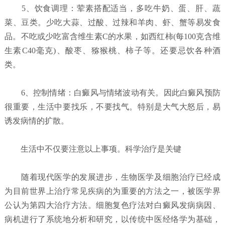
5、饮食调理：荤素搭配适当，多吃牛奶、蛋、肝、蔬
菜、豆类。少吃大蒜、过酸、过辣和羊肉、虾、蟹等易发食
品。不吃或少吃富含维生素C的水果，如西红柿(每100克含维
生素C40毫克)、酸枣、猕猴桃、柿子等。还要忌饮各种酒
类。
6、控制情绪：白癜风与情绪波动有关。因此白癜风预防
很重要，生活中要找乐，不要找气。特别是大气大怒后，易
诱发病情的扩散。
生活中不仅要注意以上事项。科学治疗是关键
随着现代医学的发展进步，生物医学及细胞治疗已经成
为目前世界上治疗常见疾病的为重要的方法之一，被医学界
公认为第四大治疗方法。细胞复色疗法对白癜风发病病因、
病机进行了系统地分析和研究，以传统中医经络学为基础，