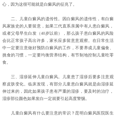
心，因为这很可能就是白癜风的征兆了。
二、儿童白癜风的遗传性。因白癜风的遗传性，有白癜
风家族史的人要留意，如果三代直系亲属中有人患白癜风，
或者父母早生白发（40岁以前），那么孩子患白癜风的风险
会比正常孩子高出许多，家长应多留意意观察。在日常生活
中一定要注意做好预防白癜风的工作，不要养成儿童偏食、
挑食的习惯，一定要均衡营养结构，有节制地控制儿童吃零
食。
三、湿疹延伸儿童白癜风。儿童患了湿疹后要多注意观
察皮肤变化。临床发现，有部分儿童患白癜风就是由湿疹延
伸过来的，因此如果孩子患有严重的湿疹，要及时的治疗，
湿疹部位颜色如果发白一定就要引起高度警惕。
儿童白癜风有什么要注意的常识？昆明白癜风医院
医生