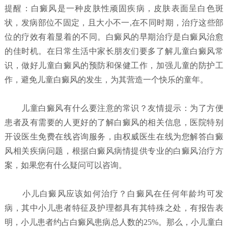
提醒：白癜风是一种皮肤性顽固疾病，皮肤表面呈白色斑
状，发病部位不固定，且大小不一,在不同时期，治疗这些部
位的疗效有着显着的不同。白癜风的早期治疗是白癜风治愈
的佳时机。在日常生活中家长朋友们要多了解儿童白癜风常
识，做好儿童白癜风的预防和保健工作，加强儿童的防护工
作，避免儿童白癜风的发生，为其营造一个快乐的童年。
儿童白癜风有什么要注意的常识？
友情提示：为了方便
患者及有需要的人更好的了解白癜风的相关信息，医院特别
开设医生免费在线咨询服务，由权威医生在线为您解答白癜
风相关疾病问题，根据白癜风病情提供专业的白癜风治疗方
案，如果您有什么疑问可以咨询。
小儿白癜风应该如何治疗？
白癜风在任何年龄均可发
病，其中小儿患者特征及护理都具有其特殊之处，有报告表
明，小儿患者约占白癜风患病总人数的25%。那么，小儿童白