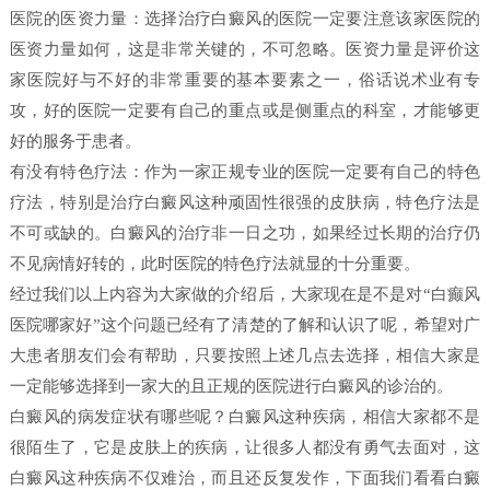
医院的医资力量：选择治疗白癜风的医院一定要注意该家医院的
医资力量如何，这是非常关键的，不可忽略。医资力量是评价这
家医院好与不好的非常重要的基本要素之一，俗话说术业有专
攻，好的医院一定要有自己的重点或是侧重点的科室，才能够更
好的服务于患者。
有没有特色疗法：作为一家正规专业的医院一定要有自己的特色
疗法，特别是治疗白癜风这种顽固性很强的皮肤病，特色疗法是
不可或缺的。白癜风的治疗非一日之功，如果经过长期的治疗仍
不见病情好转的，此时医院的特色疗法就显的十分重要。
经过我们以上内容为大家做的介绍后，大家现在是不是对“白癫风
医院哪家好”这个问题已经有了清楚的了解和认识了呢，希望对广
大患者朋友们会有帮助，只要按照上述几点去选择，相信大家是
一定能够选择到一家大的且正规的医院进行白癜风的诊治的。
白癜风的病发症状有哪些呢？白癜风这种疾病，相信大家都不是
很陌生了，它是皮肤上的疾病，让很多人都没有勇气去面对，这
白癜风这种疾病不仅难治，而且还反复发作，下面我们看看白癜