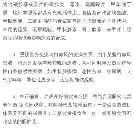
物含磺胺基成分类的磺胺类、噻嗪、氨噻嗪类、甲苯磺丁
脲、格列本脲等都具有光敏感作用，含硫基药物如胱氨酸、
半胱氨酸、二硫甲丙醇与青霉胺等能干扰黑素的正常代谢。
常用的硫脲、硫尿嘧啶、甲状腺素、肾上腺素、去甲肾上腺
素等药物也会影响黑素的合成。
3、重视自身免疫与白癜风的发病关系。由于某些白癜风
患者，特别是发病年龄较晚的患者，常可同时伴发器官特异
性自身敏感性疾病，如甲状腺疾病、恶性贫血、糖尿病、支
气管哮喘、异位性皮炎等，应定期随访观察。
4、纠正偏食。养成良好的饮食习惯，做到合理膳食与营
养平衡:据临床观察，有两种患儿较难治愈：一是偏食造成机
体营养不良的弱瘦儿；二是过量摄食鱼、肉、蛋和甜食而不
吃蔬菜的肥胖儿。