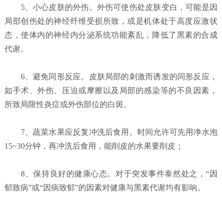
5、小心皮肤的外伤。外伤可使伤处皮肤变白，可能是因
局部创伤处的神经纤维受损所致，或是机体处于高度应激状
态，使体内的神经内分泌系统功能紊乱，降低了黑素的合成
代谢。
6、避免同形反应。皮肤局部的刺激而诱发的同形反应，
如手术、外伤、压迫或摩擦以及局部的感染等的不良因素，
所致局限性炎症或外伤部位的白斑。
7、蔬菜水果应反复冲洗后食用。时间允许可先用净水泡
15~30分钟，再冲洗后食用，能削皮的水果要削皮；
8、保持良好的健康心态。对于突发事件泰然处之，“因
郁致病”或“因病致郁”的因素对健康与黑素代谢均有影响。