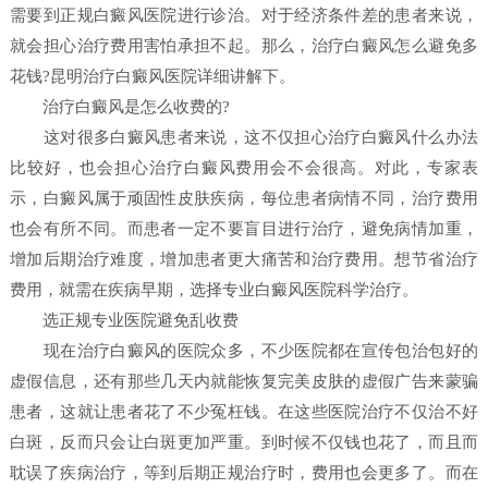
需要到正规白癜风医院进行诊治。对于经济条件差的患者来说，
就会担心治疗费用害怕承担不起。那么，治疗白癜风怎么避免多
花钱?昆明治疗白癜风医院详细讲解下。
治疗白癜风是怎么收费的?
这对很多白癜风患者来说，这不仅担心治疗白癜风什么办法
比较好，也会担心治疗白癜风费用会不会很高。对此，专家表
示，白癜风属于顽固性皮肤疾病，每位患者病情不同，治疗费用
也会有所不同。而患者一定不要盲目进行治疗，避免病情加重，
增加后期治疗难度，增加患者更大痛苦和治疗费用。想节省治疗
费用，就需在疾病早期，选择专业白癜风医院科学治疗。
选正规专业医院避免乱收费
现在治疗白癜风的医院众多，不少医院都在宣传包治包好的
虚假信息，还有那些几天内就能恢复完美皮肤的虚假广告来蒙骗
患者，这就让患者花了不少冤枉钱。在这些医院治疗不仅治不好
白斑，反而只会让白斑更加严重。到时候不仅钱也花了，而且而
耽误了疾病治疗，等到后期正规治疗时，费用也会更多了。而在