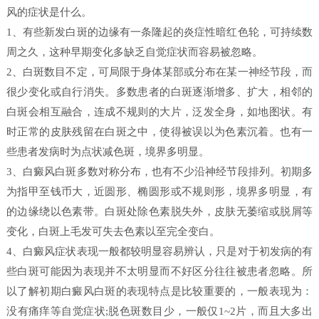
风的症状是什么。
1、有些新发白斑的边缘有一条隆起的炎症性暗红色轮，可持续数
周之久，这种早期变化多缺乏自觉症状而容易被忽略。
2、白斑数目不定，可局限于身体某部或分布在某一神经节段，而
很少变化或自行消失。多数患者的白斑逐渐增多、扩大，相邻的
白斑会相互融合，连成不规则的大片，泛发全身，如地图状。有
时正常的皮肤残留在白斑之中，使得被误以为色素沉着。也有一
些患者发病时为点状减色斑，境界多明显。
3、白癜风白斑多数对称分布，也有不少沿神经节段排列。初期多
为指甲至钱币大，近圆形、椭圆形或不规则形，境界多明显，有
的边缘绕以色素带。白斑处除色素脱失外，皮肤无萎缩或脱屑等
变化，白斑上毛发可失去色素以至完全变白。
4、白癜风症状表现一般都较明显容易辨认，只是对于初发病的有
些白斑可能因为表现并不太明显而不好区分往往被患者忽略。所
以了解初期白癜风白斑的表现特点是比较重要的，一般表现为：
没有痛痒等自觉症状;脱色斑数目少，一般仅1~2片，而且大多出