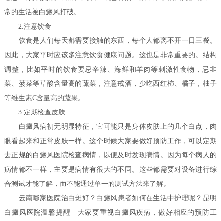
常的生活被白癜风打破。
2.注意饮食
饮食是人们每天都需要接触的东西，每个人都离不开一日三餐。
因此，大家平时应该多注意饮食健康问题。这也是非常重要的。结构
调整，比如平时的饮食要忌辛辣、海鲜和羊肉等刺激性食物，忌韭
菜、菠菜等草酸含量高的蔬菜，注意戒酒，少吃西红柿、橘子，柚子
等维生素C含量高的蔬果。
3.定期检查皮肤
白癜风病初无明显特征，它可能只是身体皮肤上的几个白点，肉
眼看起来和正常皮肤一样。这个时候大家要做好预防工作，可以定期
去正规的白癜风医院检查病情，以便及时发现病情。因为每个病人的
病情都不一样，主要是病情有很大的不同。这些都需要对设备进行综
合测试才能了解，而不能通过单一的测试方法来了解。
云南哪家医院治白斑好？白癜风患者如何在生活中护理呢？
昆明
白癜风医院温馨提醒：大家要重视白癜风疾病，做好相应的预防工