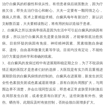
治疗白癜风的积极性和依从性。有些患者病后就医数次，因为疗
效欠佳，即失去治疗信心和耐心。大夫一定要有一颗同情之心，
痛病人所痛。医术上要精益求精。白癜风每年有新治疗、新认识
文献数百篇，大夫要精读熟记，将有用的知识造福于患者。
2、白癜风之所以发病率很高是因为生活中可引起白癜风的病因有
很多，所以治疗白癜风首先是要去除病因，才能够彻底治愈疾
病。目前怀疑的病因有免疫、神经精神因素、黑素细胞自身破
坏、遗传、自由基和微量元素等学说。目前均没有定论，不能给
治疗方案提供科学和准确的线索。
3、在白癜风的发病过程中有进展期和稳定期之分，为了不耽误病
情正规的医院才是患者们好的选择，大医院是有实力而且重视进
展期阶段的白癜风病情的控制的。白癜风在进展期，新发生的完
全性色素脱失斑或色素减退斑增多，原有白斑向周围扩大，与周
围边界不清楚，并会出现同型反应，即患者正常皮肤受到刺激后
在局部发生白斑，或者使原有白斑扩大。这些刺激有外伤、烧
伤、晒伤等。此期应及时有效控制，否则会致白斑增多扩大。