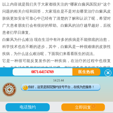
以上内容就是我们关于大家都很关注的“哪家白癫风医院好”这个
问题的相关介绍和回答，大家现在是不是对去哪里治疗白癜风皮
肤病更加安全可靠心中已经有了清楚的了解和认识了呢，希望对
广大患者朋友们会有很好的帮助。白癜风的治疗越早越好，后祝
患者们早日康复。
白癜风为什么难治 现在生活中有许多的疾病是不能彻底的治愈，
科学技术也在不断的进步，其中，白癜风是一种很难缠的皮肤性
疾病，为什么这么难治呢，下面我们来看看医生的说法。
它是一种很可能反复发作的一种疾病，在治疗的过程中也很复
杂，在生活中要保持好的生活习惯，所以很多患者在得了白癜风
0871-64174769
医生热线
之后都害怕治不好。白癜风并不是什么不治之症，只要患者能配
14:21:44
合，还是可以治好的，只不过就是时间问题，所以很多人就会问
你好，这里是医院预约挂号平台，在线为您服务！
治疗白癜风需要多久。
白癜风是有很多原因造成的，我们在治疗时候一定做好检查，接
受正确的治疗。白癜风的发病原因有很多每个患者在体征方面却
6
电话预约
立即回复
没有什么大的、明显的不一样的。所以，在诊断的时候往往会发