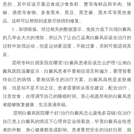
意的，其中应该尽量忌食或少食鱼虾、蟹等海鲜品和羊肉、辣
椒、酒类等食物。多食黑米、黑豆、黑芝麻、黑木耳等黑色食
品。这样可以帮助到皮肤尽快得到修复。
3，加强锻炼。经过相关的数据显示，免疫力低下出现白癜风
的几率会大大的增加，所以为了让自己远离白癜风应该在治疗的
过程中加强运动，但是运动要适度，不能过量，否则可能适得其
反。
昆明专科白斑医院在哪里?白癜风患者应该怎么护理?云南白
癜风医院温馨提示：白癜风患者不要相信谣言和偏方，要理智看
待自己的病情，要相信医生的治疗方案。白癜风虽然是皮肤顽
疾，但是却不是不治之症。患者需要听从医生建议，配合治疗，
注意饮食，合理调节自己的睡眠时间。衷心祝愿所有的白癜风患
者能够恢复健康，生活美满幸福。
昆明白癜风医院哪个好?治疗白癜风怎么避免多花钱?在治疗
自己患上白癜风的情况下心理肯定会很着急，毕竟白癜风会给患
者的外貌、身心健康都造成影响。患者要想安全的治好白斑，就