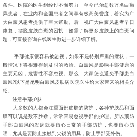
条件。医院的医生组经过不懈努力，至今已治愈数万名白癜
风患者，在业内和全国患者之间享有极高美誉度，着实为广
大白癜风患者提供了巨大帮助。后，祝广大白癜风患者早日
康复，摆脱皮肤白斑的困扰！如需了解更多皮肤上的白斑问
题，可直接咨询在线医生做进一步详细了解。
手部健康很容易被忽视，如果不是特别严重的症状，一
般情况下将很难得到及时的救治。白癜风是影响手部健康的
主要元凶，危害性不容忽视。那么，大家怎么避免手部患白
癜风?以下是昆明白癜风皮肤病医院医生给大家带来的相关介
绍。
注意手部护肤
大多数的人都会注重面部皮肤的防护，各种护肤品和面
膜可以说是数不胜数，常常容易忽视手部的护理。所以预防
手部白癜风的发病就要留心日常的手部防护，也要留心防
晒，尤其是要防止接触到尖锐的用具，防止手部受外伤。