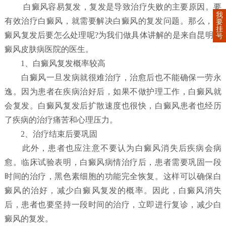
白癜风容易复发，复发是导致治疗失败的主要原因。要
我
有效治疗白癜风，就需要解决白癜风的复发问题。那么，白
要
挂
癜风复发后要怎么处理呢?为我们做具体讲解的是来自昆明白
号
癜风皮肤病医院的医生。
1、白癜风复发概率较高
白癜风一旦发病就很难治疗，治愈后也不能确保一劳永
逸。因为患者在疾病治好后，如果不做护理工作，白癜风就
会复发。白癜风复发后扩散速度也很快，白癜风患者也经历
了疾病的治疗痛苦和心理压力。
2、治疗结束后要巩固
此外，患者也应注意不要认为白癜风消失后疾病会病
愈。临床试验表明，白癜风病情治疗后，患者需要巩固一段
时间的治疗，黑色素细胞的功能完全恢复。这样可以确保白
癜风的治好，减少白癜风复发的概率。因此，白癜风消失
后，患者也要坚持一段时间的治疗，立即进行复诊，减少白
癜风的复发。