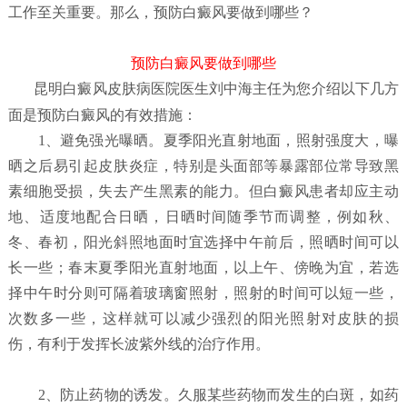
工作至关重要。那么，预防白癜风要做到哪些？
预防白癜风要做到哪些
昆明白癜风皮肤病医院
医生刘中海主任为您介绍以下几方
面是预防白癜风的有效措施：
1、避免强光曝晒。夏季阳光直射地面，照射强度大，曝
晒之后易引起皮肤炎症，特别是头面部等暴露部位常导致黑
素细胞受损，失去产生黑素的能力。但白癜风患者却应主动
地、适度地配合日晒，日晒时间随季节而调整，例如秋、
冬、春初，阳光斜照地面时宜选择中午前后，照晒时间可以
长一些；春末夏季阳光直射地面，以上午、傍晚为宜，若选
择中午时分则可隔着玻璃窗照射，照射的时间可以短一些，
次数多一些，这样就可以减少强烈的阳光照射对皮肤的损
伤，有利于发挥长波紫外线的治疗作用。
2、防止药物的诱发。久服某些药物而发生的白斑，如药