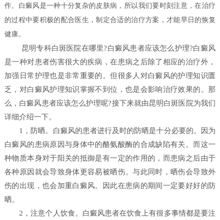
作。白癜风是一种十分复杂的皮肤病，所以我们要时刻注意，在治疗
的过程中要积极的配合医生，制定合适的治疗方案，才能早日的恢复
健康。
昆明专科白斑医院在哪里?白癜风患者应该怎么护理?白癜风
是一种对患者伤害很大的疾病，在患病之后除了相应的治疗外，
加强日常护理也是非常重要的。但很多人对白癜风的护理知识匮
乏，对白癜风护理知识掌握不到位，也是会影响治疗效果的。那
么，白癜风患者应该怎么护理呢?接下来就由昆明白斑医院为我们
详细介绍一下。
1，防晒。白癜风的患者进行及时的防晒是十分必要的。因为
白癜风的患病原因与身体中的酪氨酸酶的合成缺陷有关。而这一
种物质本身对于阳关的抵御是有一定的作用的，而患病之后由于
各种原因就会导致身体更容易被晒伤。与此同时，晒伤会导致外
伤的出现，也会加重白癜风。因此在患病的期间一定要好好的防
晒。
2，注意个人饮食。白癜风患者在饮食上有很多事情都是要注