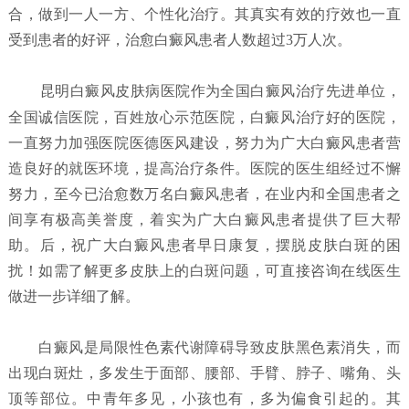
合，做到一人一方、个性化治疗。其真实有效的疗效也一直
受到患者的好评，治愈白癜风患者人数超过3万人次。
昆明白癜风皮肤病医院
作为全国白癜风治疗先进单位，
全国诚信医院，百姓放心示范医院，白癜风治疗好的医院，
一直努力加强医院医德医风建设，努力为广大白癜风患者营
造良好的就医环境，提高治疗条件。医院的医生组经过不懈
努力，至今已治愈数万名白癜风患者，在业内和全国患者之
间享有极高美誉度，着实为广大白癜风患者提供了巨大帮
助。后，祝广大白癜风患者早日康复，摆脱皮肤白斑的困
扰！如需了解更多皮肤上的白斑问题，可直接咨询在线医生
做进一步详细了解。
白癜风是局限性色素代谢障碍导致皮肤黑色素消失，而
出现白斑灶，多发生于面部、腰部、手臂、脖子、嘴角、头
顶等部位。中青年多见，小孩也有，多为偏食引起的。其