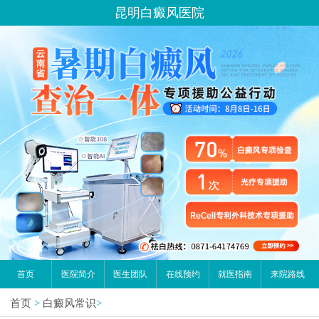
昆明白癜风医院
请问你是有白斑、白癜风问题吗？
首页
医院简介
医生团队
在线预约
就医指南
来院路线
首页
>
白癜风常识
>