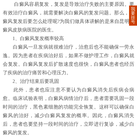
白癜风容易复发，复发是导致治疗失败的主要原因。要
我
有效治疗白癜风，就需要解决白癜风的复发问题。那么，白
要
挂
癜风复发后要怎么处理呢?为我们做具体讲解的是来自昆明白
号
癜风皮肤病医院的医生。
1、白癜风复发概率较高
白癜风一旦发病就很难治疗，治愈后也不能确保一劳永
逸。因为患者在疾病治好后，如果不做护理工作，白癜风就
会复发。白癜风复发后扩散速度也很快，白癜风患者也经历
了疾病的治疗痛苦和心理压力。
2、治疗结束后要巩固
此外，患者也应注意不要认为白癜风消失后疾病会病
愈。临床试验表明，白癜风病情治疗后，患者需要巩固一段
时间的治疗，黑色素细胞的功能完全恢复。这样可以确保白
癜风的治好，减少白癜风复发的概率。因此，白癜风消失
后，患者也要坚持一段时间的治疗，立即进行复诊，减少白
癜风的复发。