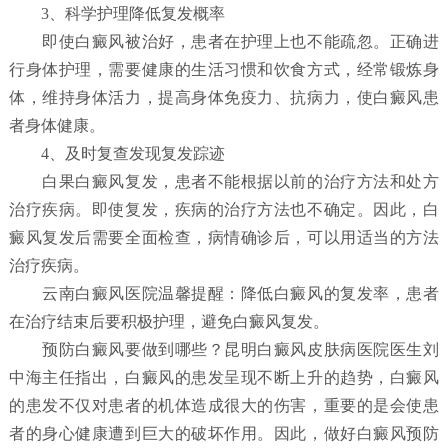
3、科学护理降低复发概率
即使白癜风被治好，患者在护理上也不能疏忽。正确进
行身体护理，需要健康的生活习惯和饮食方式，经常锻炼身
体，维持身体活力，提高身体免疫力、抗病力，使白癜风患
者身体健康。
4、及时复查发现复发踪迹
白果白癜风复发，患者不能根据以前的治疗方法和处方
治疗疾病。即使复发，疾病的治疗方法也不确定。因此，白
癜风复发后需要全面检查，病情确诊后，可以用适当的方法
治疗疾病。
云南白癜风医院温馨提醒：降低白癜风的复发率，患者
在治疗结束后要积极护理，避免白癜风复发。
预防白癜风要做到哪些？
昆明白癜风皮肤病医院
医生刘
中海主任指出，白癜风的患发呈现不断上升的趋势，白癜风
的患发不仅对患者的机体造成很大的伤害，重要的是会使患
者的身心健康遭到巨大的破坏作用。因此，做好白癜风预防