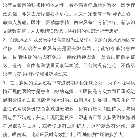
治疗白癜风的积极性和依从性。有些患者病后就医数次，因为疗
效欠佳，即失去治疗信心和耐心。大夫一定要有一颗同情之心，
痛病人所痛。医术上要精益求精。白癜风每年有新治疗、新认识
文献数百篇，大夫要精读熟记，将有用的知识造福于患者。
2、白癜风之所以发病率很高是因为生活中可引起白癜风的病因有
很多，所以治疗白癜风首先是要去除病因，才能够彻底治愈疾
病。目前怀疑的病因有免疫、神经精神因素、黑素细胞自身破
坏、遗传、自由基和微量元素等学说。目前均没有定论，不能给
治疗方案提供科学和准确的线索。
3、在白癜风的发病过程中有进展期和稳定期之分，为了不耽误病
情正规的医院才是患者们好的选择，大医院是有实力而且重视进
展期阶段的白癜风病情的控制的。白癜风在进展期，新发生的完
全性色素脱失斑或色素减退斑增多，原有白斑向周围扩大，与周
围边界不清楚，并会出现同型反应，即患者正常皮肤受到刺激后
在局部发生白斑，或者使原有白斑扩大。这些刺激有外伤、烧
伤、晒伤等。此期应及时有效控制，否则会致白斑增多扩大。