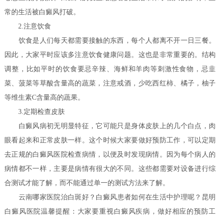
常的生活被白癜风打破。
2.注意饮食
饮食是人们每天都需要接触的东西，每个人都离不开一日三餐。
因此，大家平时应该多注意饮食健康问题。这也是非常重要的。结构
调整，比如平时的饮食要忌辛辣、海鲜和羊肉等刺激性食物，忌韭
菜、菠菜等草酸含量高的蔬菜，注意戒酒，少吃西红柿、橘子，柚子
等维生素C含量高的蔬果。
3.定期检查皮肤
白癜风病初无明显特征，它可能只是身体皮肤上的几个白点，肉
眼看起来和正常皮肤一样。这个时候大家要做好预防工作，可以定期
去正规的白癜风医院检查病情，以便及时发现病情。因为每个病人的
病情都不一样，主要是病情有很大的不同。这些都需要对设备进行综
合测试才能了解，而不能通过单一的测试方法来了解。
云南哪家医院治白斑好？白癜风患者如何在生活中护理呢？
昆明
白癜风医院温馨提醒：大家要重视白癜风疾病，做好相应的预防工