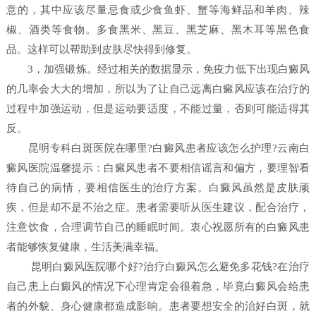
意的，其中应该尽量忌食或少食鱼虾、蟹等海鲜品和羊肉、辣
椒、酒类等食物。多食黑米、黑豆、黑芝麻、黑木耳等黑色食
品。这样可以帮助到皮肤尽快得到修复。
3，加强锻炼。经过相关的数据显示，免疫力低下出现白癜风
的几率会大大的增加，所以为了让自己远离白癜风应该在治疗的
过程中加强运动，但是运动要适度，不能过量，否则可能适得其
反。
昆明专科白斑医院在哪里?白癜风患者应该怎么护理?云南白
癜风医院温馨提示：白癜风患者不要相信谣言和偏方，要理智看
待自己的病情，要相信医生的治疗方案。白癜风虽然是皮肤顽
疾，但是却不是不治之症。患者需要听从医生建议，配合治疗，
注意饮食，合理调节自己的睡眠时间。衷心祝愿所有的白癜风患
者能够恢复健康，生活美满幸福。
昆明白癜风医院哪个好?治疗白癜风怎么避免多花钱?在治疗
自己患上白癜风的情况下心理肯定会很着急，毕竟白癜风会给患
者的外貌、身心健康都造成影响。患者要想安全的治好白斑，就