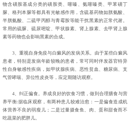
物含磺胺基成分类的磺胺类、噻嗪、氨噻嗪类、甲苯磺丁
脲、格列本脲等都具有光敏感作用，含硫基药物如胱氨酸、
半胱氨酸、二硫甲丙醇与青霉胺等能干扰黑素的正常代谢。
常用的硫脲、硫尿嘧啶、甲状腺素、肾上腺素、去甲肾上腺
素等药物也会影响黑素的合成。
3、重视自身免疫与白癜风的发病关系。由于某些白癜风
患者，特别是发病年龄较晚的患者，常可同时伴发器官特异
性自身敏感性疾病，如甲状腺疾病、恶性贫血、糖尿病、支
气管哮喘、异位性皮炎等，应定期随访观察。
4、纠正偏食。养成良好的饮食习惯，做到合理膳食与营
养平衡:据临床观察，有两种患儿较难治愈：一是偏食造成机
体营养不良的弱瘦儿；二是过量摄食鱼、肉、蛋和甜食而不
吃蔬菜的肥胖儿。