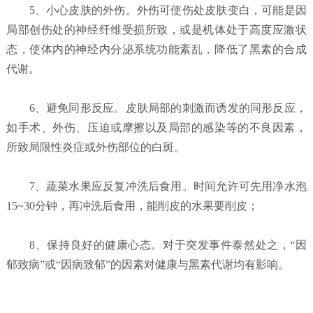
5、小心皮肤的外伤。外伤可使伤处皮肤变白，可能是因
局部创伤处的神经纤维受损所致，或是机体处于高度应激状
态，使体内的神经内分泌系统功能紊乱，降低了黑素的合成
代谢。
6、避免同形反应。皮肤局部的刺激而诱发的同形反应，
如手术、外伤、压迫或摩擦以及局部的感染等的不良因素，
所致局限性炎症或外伤部位的白斑。
7、蔬菜水果应反复冲洗后食用。时间允许可先用净水泡
15~30分钟，再冲洗后食用，能削皮的水果要削皮；
8、保持良好的健康心态。对于突发事件泰然处之，“因
郁致病”或“因病致郁”的因素对健康与黑素代谢均有影响。