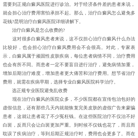
需要到正规白癜风医院进行诊治。对于经济条件差的患者来说，
就会担心治疗费用害怕承担不起。那么，治疗白癜风怎么避免多
花钱?昆明治疗白癜风医院详细讲解下。
治疗白癜风是怎么收费的?
这对很多白癜风患者来说，这不仅担心治疗白癜风什么办法
比较好，也会担心治疗白癜风费用会不会很高。对此，专家表
示，白癜风属于顽固性皮肤疾病，每位患者病情不同，治疗费用
也会有所不同。而患者一定不要盲目进行治疗，避免病情加重，
增加后期治疗难度，增加患者更大痛苦和治疗费用。想节省治疗
费用，就需在疾病早期，选择专业白癜风医院科学治疗。
选正规专业医院避免乱收费
现在治疗白癜风的医院众多，不少医院都在宣传包治包好的
虚假信息，还有那些几天内就能恢复完美皮肤的虚假广告来蒙骗
患者，这就让患者花了不少冤枉钱。在这些医院治疗不仅治不好
白斑，反而只会让白斑更加严重。到时候不仅钱也花了，而且而
耽误了疾病治疗，等到后期正规治疗时，费用也会更多了。而在