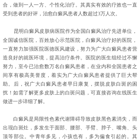
合，做到一人一方、个性化治疗。其真实有效的疗效也一直
受到患者的好评，治愈白癜风患者人数超过3万人次。
昆明白癜风皮肤病医院
作为全国白癜风治疗先进单位，
全国诚信医院，百姓放心示范医院，白癜风治疗好的医院，
一直努力加强医院医德医风建设，努力为广大白癜风患者营
造良好的就医环境，提高治疗条件。医院的医生组经过不懈
努力，至今已治愈数万名白癜风患者，在业内和全国患者之
间享有极高美誉度，着实为广大白癜风患者提供了巨大帮
助。后，祝广大白癜风患者早日康复，摆脱皮肤白斑的困
扰！如需了解更多皮肤上的白斑问题，可直接咨询在线医生
做进一步详细了解。
白癜风是局限性色素代谢障碍导致皮肤黑色素消失，而
出现白斑灶，多发生于面部、腰部、手臂、脖子、嘴角、头
顶等部位。中青年多见，小孩也有，多为偏食引起的。其