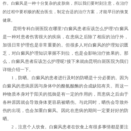
作。白癜风是一种十分复杂的皮肤病，所以我们要时刻注意，在治疗
的过程中要积极的配合医生，制定合适的治疗方案，才能早日的恢复
健康。
昆明专科白斑医院在哪里?白癜风患者应该怎么护理?白癜风
是一种对患者伤害很大的疾病，在患病之后除了相应的治疗外，
加强日常护理也是非常重要的。但很多人对白癜风的护理知识匮
乏，对白癜风护理知识掌握不到位，也是会影响治疗效果的。那
么，白癜风患者应该怎么护理呢?接下来就由昆明白斑医院为我们
详细介绍一下。
1，防晒。白癜风的患者进行及时的防晒是十分必要的。因为
白癜风的患病原因与身体中的酪氨酸酶的合成缺陷有关。而这一
种物质本身对于阳关的抵御是有一定的作用的，而患病之后由于
各种原因就会导致身体更容易被晒伤。与此同时，晒伤会导致外
伤的出现，也会加重白癜风。因此在患病的期间一定要好好的防
晒。
2，注意个人饮食。白癜风患者在饮食上有很多事情都是要注