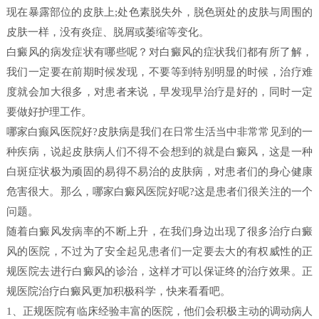
现在暴露部位的皮肤上;处色素脱失外，脱色斑处的皮肤与周围的
皮肤一样，没有炎症、脱屑或萎缩等变化。
白癜风的病发症状有哪些呢？对白癜风的症状我们都有所了解，
我们一定要在前期时候发现，不要等到特别明显的时候，治疗难
度就会加大很多，对患者来说，早发现早治疗是好的，同时一定
要做好护理工作。
哪家白癫风医院好?皮肤病是我们在日常生活当中非常常见到的一
种疾病，说起皮肤病人们不得不会想到的就是白癜风，这是一种
白斑症状极为顽固的易得不易治的皮肤病，对患者们的身心健康
危害很大。那么，哪家白癜风医院好呢?这是患者们很关注的一个
问题。
随着白癜风发病率的不断上升，在我们身边出现了很多治疗白癜
风的医院，不过为了安全起见患者们一定要去大的有权威性的正
规医院去进行白癜风的诊治，这样才可以保证终的治疗效果。正
规医院治疗白癜风更加积极科学，快来看看吧。
1、正规医院有临床经验丰富的医院，他们会积极主动的调动病人