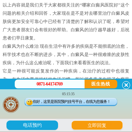
以上内容就是我们关于大家都很关注的“哪家白癫风医院好”这个
问题的相关介绍和回答，大家现在是不是对去哪里治疗白癜风皮
肤病更加安全可靠心中已经有了清楚的了解和认识了呢，希望对
广大患者朋友们会有很好的帮助。白癜风的治疗越早越好，后祝
患者们早日康复。
白癜风为什么难治 现在生活中有许多的疾病是不能彻底的治愈，
科学技术也在不断的进步，其中，白癜风是一种很难缠的皮肤性
疾病，为什么这么难治呢，下面我们来看看医生的说法。
它是一种很可能反复发作的一种疾病，在治疗的过程中也很复
杂，在生活中要保持好的生活习惯，所以很多患者在得了白癜风
0871-64174769
医生热线
之后都害怕治不好。白癜风并不是什么不治之症，只要患者能配
05:15:35
合，还是可以治好的，只不过就是时间问题，所以很多人就会问
你好，这里是医院预约挂号平台，在线为您服务！
治疗白癜风需要多久。
白癜风是有很多原因造成的，我们在治疗时候一定做好检查，接
受正确的治疗。白癜风的发病原因有很多每个患者在体征方面却
6
电话预约
立即回复
没有什么大的、明显的不一样的。所以，在诊断的时候往往会发