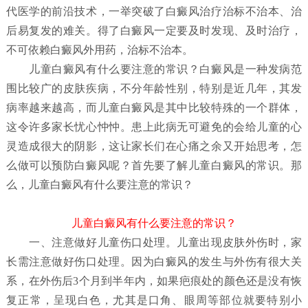
代医学的前沿技术，一举突破了白癜风治疗治标不治本、治
后易复发的难关。得了白癜风一定要及时发现、及时治疗，
不可依赖白癜风外用药，治标不治本。
儿童白癜风有什么要注意的常识？
白癜风是一种发病范
围比较广的皮肤疾病，不分年龄性别，特别是近几年，其发
病率越来越高，而儿童白癜风是其中比较特殊的一个群体，
这令许多家长忧心忡忡。患上此病无可避免的会给儿童的心
灵造成很大的阴影，这让家长们在心痛之余又开始思考，怎
么做可以预防白癜风呢？首先要了解儿童白癜风
的常识。那
么，儿童白癜风有什么要注意的常识？
儿童白癜风有什么要注意的常识？
一、注意做好儿童伤口处理。儿童出现皮肤外伤时，家
长需注意做好伤口处理。因为白癜风的发生与外伤有很大关
系，在外伤后3个月到半年内，如果疤痕处的颜色还是没有恢
复正常，呈现白色，尤其是口角、眼周等部位就要特别小