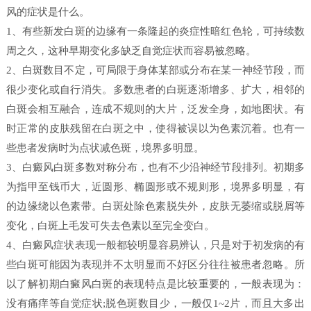
风的症状是什么。
1、有些新发白斑的边缘有一条隆起的炎症性暗红色轮，可持续数
周之久，这种早期变化多缺乏自觉症状而容易被忽略。
2、白斑数目不定，可局限于身体某部或分布在某一神经节段，而
很少变化或自行消失。多数患者的白斑逐渐增多、扩大，相邻的
白斑会相互融合，连成不规则的大片，泛发全身，如地图状。有
时正常的皮肤残留在白斑之中，使得被误以为色素沉着。也有一
些患者发病时为点状减色斑，境界多明显。
3、白癜风白斑多数对称分布，也有不少沿神经节段排列。初期多
为指甲至钱币大，近圆形、椭圆形或不规则形，境界多明显，有
的边缘绕以色素带。白斑处除色素脱失外，皮肤无萎缩或脱屑等
变化，白斑上毛发可失去色素以至完全变白。
4、白癜风症状表现一般都较明显容易辨认，只是对于初发病的有
些白斑可能因为表现并不太明显而不好区分往往被患者忽略。所
以了解初期白癜风白斑的表现特点是比较重要的，一般表现为：
没有痛痒等自觉症状;脱色斑数目少，一般仅1~2片，而且大多出