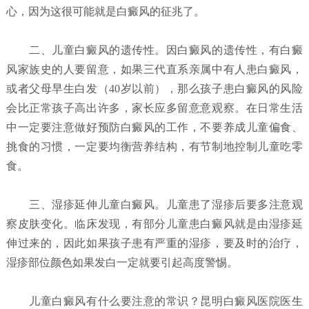
心，因为这很可能就是白癜风的征兆了。
二、儿童白癜风的遗传性。因白癜风的遗传性，有白癜
风家族史的人要留意，如果三代直系亲属中有人患白癜风，
或者父母早生白发（40岁以前），那么孩子患白癜风的风险
会比正常孩子高出许多，家长应多留意意观察。在日常生活
中一定要注意做好预防白癜风的工作，不要养成儿童偏食、
挑食的习惯，一定要均衡营养结构，有节制地控制儿童吃零
食。
三、湿疹延伸儿童白癜风。儿童患了湿疹后要多注意观
察皮肤变化。临床发现，有部分儿童患白癜风就是由湿疹延
伸过来的，因此如果孩子患有严重的湿疹，要及时的治疗，
湿疹部位颜色如果发白一定就要引起高度警惕。
儿童白癜风有什么要注意的常识？昆明白癜风医院
医生