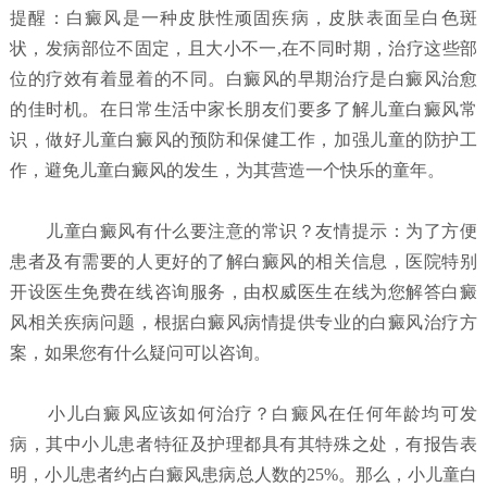
提醒：白癜风是一种皮肤性顽固疾病，皮肤表面呈白色斑
状，发病部位不固定，且大小不一,在不同时期，治疗这些部
位的疗效有着显着的不同。白癜风的早期治疗是白癜风治愈
的佳时机。在日常生活中家长朋友们要多了解儿童白癜风常
识，做好儿童白癜风的预防和保健工作，加强儿童的防护工
作，避免儿童白癜风的发生，为其营造一个快乐的童年。
儿童白癜风有什么要注意的常识？
友情提示：为了方便
患者及有需要的人更好的了解白癜风的相关信息，医院特别
开设医生免费在线咨询服务，由权威医生在线为您解答白癜
风相关疾病问题，根据白癜风病情提供专业的白癜风治疗方
案，如果您有什么疑问可以咨询。
小儿白癜风应该如何治疗？
白癜风在任何年龄均可发
病，其中小儿患者特征及护理都具有其特殊之处，有报告表
明，小儿患者约占白癜风患病总人数的25%。那么，小儿童白