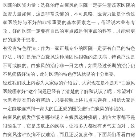
医院的医资力量：选择治疗白癜风的医院一定要注意该家医院的
医资力量如何，这是非常关键的，不可忽略。医资力量是评价这
家医院好与不好的非常重要的基本要素之一，俗话说术业有专
攻，好的医院一定要有自己的重点或是侧重点的科室，才能够更
好的服务于患者。
有没有特色疗法：作为一家正规专业的医院一定要有自己的特色
疗法，特别是治疗白癜风这种顽固性很强的皮肤病，特色疗法是
不可或缺的。白癜风的治疗非一日之功，如果经过长期的治疗仍
不见病情好转的，此时医院的特色疗法就显的十分重要。
经过我们以上内容为大家做的介绍后，大家现在是不是对“白癫风
医院哪家好”这个问题已经有了清楚的了解和认识了呢，希望对广
大患者朋友们会有帮助，只要按照上述几点去选择，相信大家是
一定能够选择到一家大的且正规的医院进行白癜风的诊治的。
白癜风的病发症状有哪些呢？白癜风这种疾病，相信大家都不是
很陌生了，它是皮肤上的疾病，让很多人都没有勇气去面对，这
白癜风这种疾病不仅难治，而且还反复发作，下面我们看看白癜