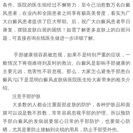
条件。医院的医生组经过不懈努力，至今已治愈数万名白癜
风患者，在业内和全国患者之间享有极高美誉度，着实为广
大白癜风患者提供了巨大帮助。后，祝广大白癜风患者早日
康复，摆脱皮肤白斑的困扰！如需了解更多皮肤上的白斑问
题，可直接咨询在线医生做进一步详细了解。
手部健康很容易被忽视，如果不是特别严重的症状，一
般情况下将很难得到及时的救治。白癜风是影响手部健康的
主要元凶，危害性不容忽视。那么，大家怎么避免手部患白
癜风?以下是昆明白癜风皮肤病医院医生给大家带来的相关介
绍。
注意手部护肤
大多数的人都会注重面部皮肤的防护，各种护肤品和面
膜可以说是数不胜数，常常容易忽视手部的护理。所以预防
手部白癜风的发病就要留心日常的手部防护，也要留心防
晒，尤其是要防止接触到尖锐的用具，防止手部受外伤。