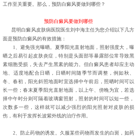
工作至关重要。那么，预防白癜风要做到哪些？
预防白癜风要做到哪些
昆明白癜风皮肤病医院
医生刘中海主任为您介绍以下几方
面是预防白癜风的有效措施：
1、避免强光曝晒。夏季阳光直射地面，照射强度大，曝
晒之后易引起皮肤炎症，特别是头面部等暴露部位常导致黑
素细胞受损，失去产生黑素的能力。但白癜风患者却应主动
地、适度地配合日晒，日晒时间随季节而调整，例如秋、
冬、春初，阳光斜照地面时宜选择中午前后，照晒时间可以
长一些；春末夏季阳光直射地面，以上午、傍晚为宜，若选
择中午时分则可隔着玻璃窗照射，照射的时间可以短一些，
次数多一些，这样就可以减少强烈的阳光照射对皮肤的损
伤，有利于发挥长波紫外线的治疗作用。
2、防止药物的诱发。久服某些药物而发生的白斑，如药