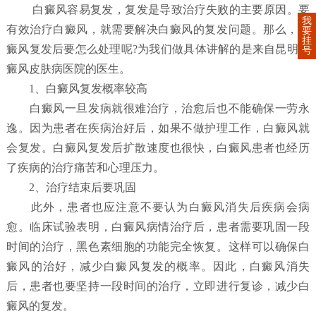
白癜风容易复发，复发是导致治疗失败的主要原因。要
我
有效治疗白癜风，就需要解决白癜风的复发问题。那么，白
要
挂
癜风复发后要怎么处理呢?为我们做具体讲解的是来自昆明白
号
癜风皮肤病医院的医生。
1、白癜风复发概率较高
白癜风一旦发病就很难治疗，治愈后也不能确保一劳永
逸。因为患者在疾病治好后，如果不做护理工作，白癜风就
会复发。白癜风复发后扩散速度也很快，白癜风患者也经历
了疾病的治疗痛苦和心理压力。
2、治疗结束后要巩固
此外，患者也应注意不要认为白癜风消失后疾病会病
愈。临床试验表明，白癜风病情治疗后，患者需要巩固一段
时间的治疗，黑色素细胞的功能完全恢复。这样可以确保白
癜风的治好，减少白癜风复发的概率。因此，白癜风消失
后，患者也要坚持一段时间的治疗，立即进行复诊，减少白
癜风的复发。