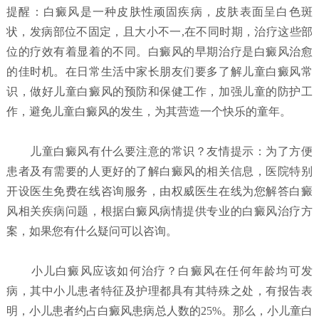
提醒：白癜风是一种皮肤性顽固疾病，皮肤表面呈白色斑
状，发病部位不固定，且大小不一,在不同时期，治疗这些部
位的疗效有着显着的不同。白癜风的早期治疗是白癜风治愈
的佳时机。在日常生活中家长朋友们要多了解儿童白癜风常
识，做好儿童白癜风的预防和保健工作，加强儿童的防护工
作，避免儿童白癜风的发生，为其营造一个快乐的童年。
儿童白癜风有什么要注意的常识？
友情提示：为了方便
患者及有需要的人更好的了解白癜风的相关信息，医院特别
开设医生免费在线咨询服务，由权威医生在线为您解答白癜
风相关疾病问题，根据白癜风病情提供专业的白癜风治疗方
案，如果您有什么疑问可以咨询。
小儿白癜风应该如何治疗？
白癜风在任何年龄均可发
病，其中小儿患者特征及护理都具有其特殊之处，有报告表
明，小儿患者约占白癜风患病总人数的25%。那么，小儿童白