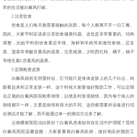
常的生活被白癜风打破。
2.注意饮食
饮食是人们每天都需要接触的东西，每个人都离不开一日三餐。
因此，大家平时应该多注意饮食健康问题。这也是非常重要的。结构
调整，比如平时的饮食要忌辛辣、海鲜和羊肉等刺激性食物，忌韭
菜、菠菜等草酸含量高的蔬菜，注意戒酒，少吃西红柿、橘子，柚子
等维生素C含量高的蔬果。
3.定期检查皮肤
白癜风病初无明显特征，它可能只是身体皮肤上的几个白点，肉
眼看起来和正常皮肤一样。这个时候大家要做好预防工作，可以定期
去正规的白癜风医院检查病情，以便及时发现病情。因为每个病人的
病情都不一样，主要是病情有很大的不同。这些都需要对设备进行综
合测试才能了解，而不能通过单一的测试方法来了解。
云南哪家医院治白斑好？白癜风患者如何在生活中护理呢？
昆明
白癜风医院温馨提醒：大家要重视白癜风疾病，做好相应的预防工