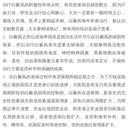
治疗白癜风的积极性和依从性。有些患者病后就医数次，因为疗
效欠佳，即失去治疗信心和耐心。大夫一定要有一颗同情之心，
痛病人所痛。医术上要精益求精。白癜风每年有新治疗、新认识
文献数百篇，大夫要精读熟记，将有用的知识造福于患者。
2、白癜风之所以发病率很高是因为生活中可引起白癜风的病因有
很多，所以治疗白癜风首先是要去除病因，才能够彻底治愈疾
病。目前怀疑的病因有免疫、神经精神因素、黑素细胞自身破
坏、遗传、自由基和微量元素等学说。目前均没有定论，不能给
治疗方案提供科学和准确的线索。
3、在白癜风的发病过程中有进展期和稳定期之分，为了不耽误病
情正规的医院才是患者们好的选择，大医院是有实力而且重视进
展期阶段的白癜风病情的控制的。白癜风在进展期，新发生的完
全性色素脱失斑或色素减退斑增多，原有白斑向周围扩大，与周
围边界不清楚，并会出现同型反应，即患者正常皮肤受到刺激后
在局部发生白斑，或者使原有白斑扩大。这些刺激有外伤、烧
伤、晒伤等。此期应及时有效控制，否则会致白斑增多扩大。