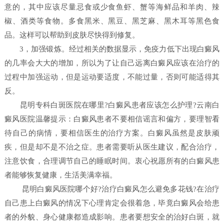
意的，其中应该尽量忌食或少食鱼虾、蟹等海鲜品和羊肉、辣
椒、酒类等食物。多食黑米、黑豆、黑芝麻、黑木耳等黑色食
品。这样可以帮助到皮肤尽快得到修复。
3，加强锻炼。经过相关的数据显示，免疫力低下出现白癜风
的几率会大大的增加，所以为了让自己远离白癜风应该在治疗的
过程中加强运动，但是运动要适度，不能过量，否则可能适得其
反。
昆明专科白斑医院在哪里?白癜风患者应该怎么护理?云南白
癜风医院温馨提示：白癜风患者不要相信谣言和偏方，要理智看
待自己的病情，要相信医生的治疗方案。白癜风虽然是皮肤顽
疾，但是却不是不治之症。患者需要听从医生建议，配合治疗，
注意饮食，合理调节自己的睡眠时间。衷心祝愿所有的白癜风患
者能够恢复健康，生活美满幸福。
昆明白癜风医院哪个好?治疗白癜风怎么避免多花钱?在治疗
自己患上白癜风的情况下心理肯定会很着急，毕竟白癜风会给患
者的外貌、身心健康都造成影响。患者要想安全的治好白斑，就