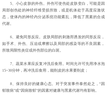
5、小心皮肤的外伤。外伤可使伤处皮肤变白，可能是因
局部创伤处的神经纤维受损所致，或是机体处于高度应激状
态，使体内的神经内分泌系统功能紊乱，降低了黑素的合成
代谢。
6、避免同形反应。皮肤局部的刺激而诱发的同形反应，
如手术、外伤、压迫或摩擦以及局部的感染等的不良因素，
所致局限性炎症或外伤部位的白斑。
7、蔬菜水果应反复冲洗后食用。时间允许可先用净水泡
15~30分钟，再冲洗后食用，能削皮的水果要削皮；
8、保持良好的健康心态。对于突发事件泰然处之，“因
郁致病”或“因病致郁”的因素对健康与黑素代谢均有影响。