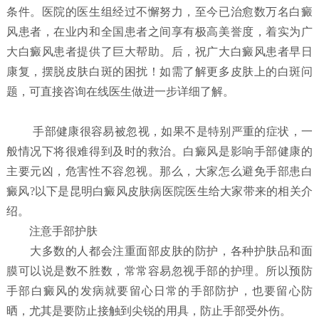
条件。医院的医生组经过不懈努力，至今已治愈数万名白癜
风患者，在业内和全国患者之间享有极高美誉度，着实为广
大白癜风患者提供了巨大帮助。后，祝广大白癜风患者早日
康复，摆脱皮肤白斑的困扰！如需了解更多皮肤上的白斑问
题，可直接咨询在线医生做进一步详细了解。
手部健康很容易被忽视，如果不是特别严重的症状，一
般情况下将很难得到及时的救治。白癜风是影响手部健康的
主要元凶，危害性不容忽视。那么，大家怎么避免手部患白
癜风?以下是昆明白癜风皮肤病医院医生给大家带来的相关介
绍。
注意手部护肤
大多数的人都会注重面部皮肤的防护，各种护肤品和面
膜可以说是数不胜数，常常容易忽视手部的护理。所以预防
手部白癜风的发病就要留心日常的手部防护，也要留心防
晒，尤其是要防止接触到尖锐的用具，防止手部受外伤。