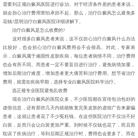
需要到正规白癜风医院进行诊治。对于经济条件差的患者来说，
就会担心治疗费用害怕承担不起。那么，治疗白癜风怎么避免多
花钱?昆明治疗白癜风医院详细讲解下。
治疗白癜风是怎么收费的?
这对很多白癜风患者来说，这不仅担心治疗白癜风什么办法
比较好，也会担心治疗白癜风费用会不会很高。对此，专家表
示，白癜风属于顽固性皮肤疾病，每位患者病情不同，治疗费用
也会有所不同。而患者一定不要盲目进行治疗，避免病情加重，
增加后期治疗难度，增加患者更大痛苦和治疗费用。想节省治疗
费用，就需在疾病早期，选择专业白癜风医院科学治疗。
选正规专业医院避免乱收费
现在治疗白癜风的医院众多，不少医院都在宣传包治包好的
虚假信息，还有那些几天内就能恢复完美皮肤的虚假广告来蒙骗
患者，这就让患者花了不少冤枉钱。在这些医院治疗不仅治不好
白斑，反而只会让白斑更加严重。到时候不仅钱也花了，而且而
耽误了疾病治疗，等到后期正规治疗时，费用也会更多了。而在