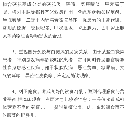
物含磺胺基成分类的磺胺类、噻嗪、氨噻嗪类、甲苯磺丁
脲、格列本脲等都具有光敏感作用，含硫基药物如胱氨酸、
半胱氨酸、二硫甲丙醇与青霉胺等能干扰黑素的正常代谢。
常用的硫脲、硫尿嘧啶、甲状腺素、肾上腺素、去甲肾上腺
素等药物也会影响黑素的合成。
3、重视自身免疫与白癜风的发病关系。由于某些白癜风
患者，特别是发病年龄较晚的患者，常可同时伴发器官特异
性自身敏感性疾病，如甲状腺疾病、恶性贫血、糖尿病、支
气管哮喘、异位性皮炎等，应定期随访观察。
4、纠正偏食。养成良好的饮食习惯，做到合理膳食与营
养平衡:据临床观察，有两种患儿较难治愈：一是偏食造成机
体营养不良的弱瘦儿；二是过量摄食鱼、肉、蛋和甜食而不
吃蔬菜的肥胖儿。