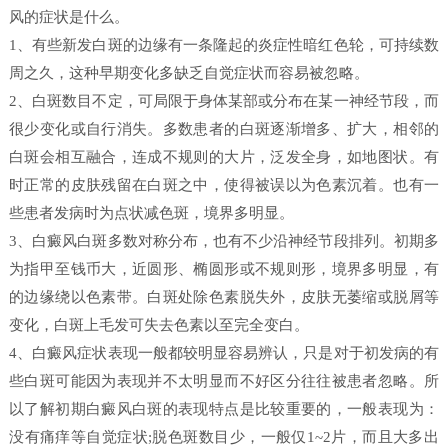
风的症状是什么。
1、有些新发白斑的边缘有一条隆起的炎症性暗红色轮，可持续数
周之久，这种早期变化多缺乏自觉症状而容易被忽略。
2、白斑数目不定，可局限于身体某部或分布在某一神经节段，而
很少变化或自行消失。多数患者的白斑逐渐增多、扩大，相邻的
白斑会相互融合，连成不规则的大片，泛发全身，如地图状。有
时正常的皮肤残留在白斑之中，使得被误以为色素沉着。也有一
些患者发病时为点状减色斑，境界多明显。
3、白癜风白斑多数对称分布，也有不少沿神经节段排列。初期多
为指甲至钱币大，近圆形、椭圆形或不规则形，境界多明显，有
的边缘绕以色素带。白斑处除色素脱失外，皮肤无萎缩或脱屑等
变化，白斑上毛发可失去色素以至完全变白。
4、白癜风症状表现一般都较明显容易辨认，只是对于初发病的有
些白斑可能因为表现并不太明显而不好区分往往被患者忽略。所
以了解初期白癜风白斑的表现特点是比较重要的，一般表现为：
没有痛痒等自觉症状;脱色斑数目少，一般仅1~2片，而且大多出