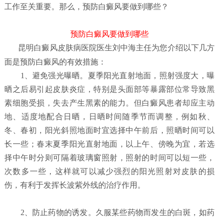
工作至关重要。那么，预防白癜风要做到哪些？
预防白癜风要做到哪些
昆明白癜风皮肤病医院
医生刘中海主任为您介绍以下几方
面是预防白癜风的有效措施：
1、避免强光曝晒。夏季阳光直射地面，照射强度大，曝
晒之后易引起皮肤炎症，特别是头面部等暴露部位常导致黑
素细胞受损，失去产生黑素的能力。但白癜风患者却应主动
地、适度地配合日晒，日晒时间随季节而调整，例如秋、
冬、春初，阳光斜照地面时宜选择中午前后，照晒时间可以
长一些；春末夏季阳光直射地面，以上午、傍晚为宜，若选
择中午时分则可隔着玻璃窗照射，照射的时间可以短一些，
次数多一些，这样就可以减少强烈的阳光照射对皮肤的损
伤，有利于发挥长波紫外线的治疗作用。
2、防止药物的诱发。久服某些药物而发生的白斑，如药