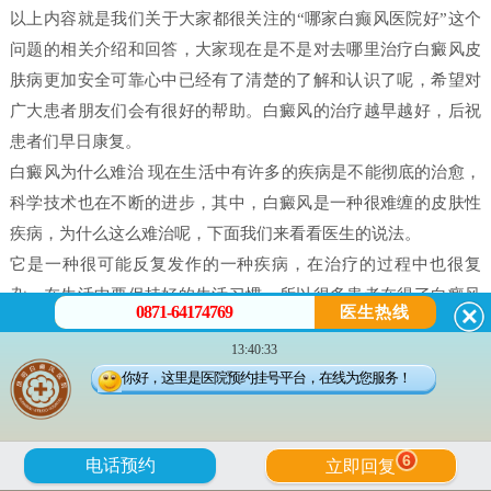
以上内容就是我们关于大家都很关注的“哪家白癫风医院好”这个
问题的相关介绍和回答，大家现在是不是对去哪里治疗白癜风皮
肤病更加安全可靠心中已经有了清楚的了解和认识了呢，希望对
广大患者朋友们会有很好的帮助。白癜风的治疗越早越好，后祝
患者们早日康复。
白癜风为什么难治 现在生活中有许多的疾病是不能彻底的治愈，
科学技术也在不断的进步，其中，白癜风是一种很难缠的皮肤性
疾病，为什么这么难治呢，下面我们来看看医生的说法。
它是一种很可能反复发作的一种疾病，在治疗的过程中也很复
杂，在生活中要保持好的生活习惯，所以很多患者在得了白癜风
0871-64174769
医生热线
之后都害怕治不好。白癜风并不是什么不治之症，只要患者能配
13:40:33
合，还是可以治好的，只不过就是时间问题，所以很多人就会问
你好，这里是医院预约挂号平台，在线为您服务！
治疗白癜风需要多久。
白癜风是有很多原因造成的，我们在治疗时候一定做好检查，接
受正确的治疗。白癜风的发病原因有很多每个患者在体征方面却
6
电话预约
立即回复
没有什么大的、明显的不一样的。所以，在诊断的时候往往会发