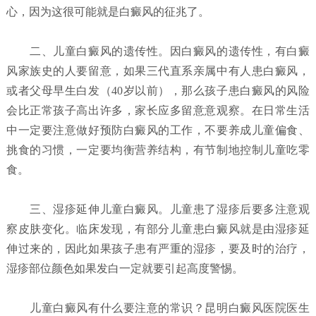
心，因为这很可能就是白癜风的征兆了。
二、儿童白癜风的遗传性。因白癜风的遗传性，有白癜
风家族史的人要留意，如果三代直系亲属中有人患白癜风，
或者父母早生白发（40岁以前），那么孩子患白癜风的风险
会比正常孩子高出许多，家长应多留意意观察。在日常生活
中一定要注意做好预防白癜风的工作，不要养成儿童偏食、
挑食的习惯，一定要均衡营养结构，有节制地控制儿童吃零
食。
三、湿疹延伸儿童白癜风。儿童患了湿疹后要多注意观
察皮肤变化。临床发现，有部分儿童患白癜风就是由湿疹延
伸过来的，因此如果孩子患有严重的湿疹，要及时的治疗，
湿疹部位颜色如果发白一定就要引起高度警惕。
儿童白癜风有什么要注意的常识？昆明白癜风医院
医生