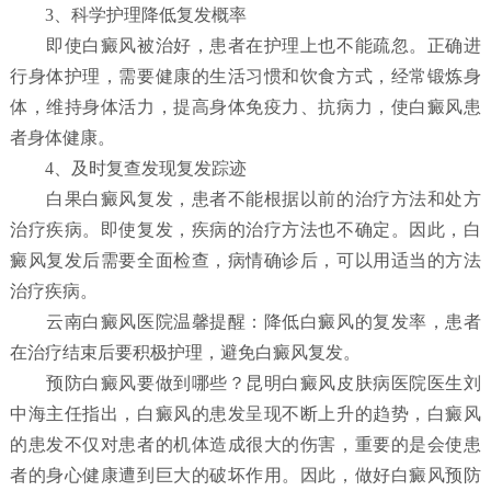
3、科学护理降低复发概率
即使白癜风被治好，患者在护理上也不能疏忽。正确进
行身体护理，需要健康的生活习惯和饮食方式，经常锻炼身
体，维持身体活力，提高身体免疫力、抗病力，使白癜风患
者身体健康。
4、及时复查发现复发踪迹
白果白癜风复发，患者不能根据以前的治疗方法和处方
治疗疾病。即使复发，疾病的治疗方法也不确定。因此，白
癜风复发后需要全面检查，病情确诊后，可以用适当的方法
治疗疾病。
云南白癜风医院温馨提醒：降低白癜风的复发率，患者
在治疗结束后要积极护理，避免白癜风复发。
预防白癜风要做到哪些？
昆明白癜风皮肤病医院
医生刘
中海主任指出，白癜风的患发呈现不断上升的趋势，白癜风
的患发不仅对患者的机体造成很大的伤害，重要的是会使患
者的身心健康遭到巨大的破坏作用。因此，做好白癜风预防