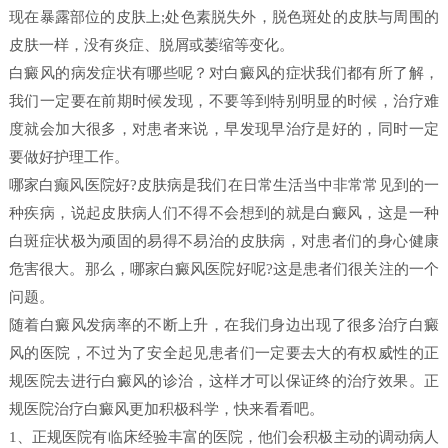
现在暴露部位的皮肤上;处色素脱失外，脱色斑处的皮肤与周围的
皮肤一样，没有炎症、脱屑或萎缩等变化。
白癜风的病发症状有哪些呢？对白癜风的症状我们都有所了解，
我们一定要在前期时候发现，不要等到特别明显的时候，治疗难
度就会加大很多，对患者来说，早发现早治疗是好的，同时一定
要做好护理工作。
哪家白癫风医院好?皮肤病是我们在日常生活当中非常常见到的一
种疾病，说起皮肤病人们不得不会想到的就是白癜风，这是一种
白斑症状极为顽固的易得不易治的皮肤病，对患者们的身心健康
危害很大。那么，哪家白癜风医院好呢?这是患者们很关注的一个
问题。
随着白癜风发病率的不断上升，在我们身边出现了很多治疗白癜
风的医院，不过为了安全起见患者们一定要去大的有权威性的正
规医院去进行白癜风的诊治，这样才可以保证终的治疗效果。正
规医院治疗白癜风更加积极科学，快来看看吧。
1、正规医院有临床经验丰富的医院，他们会积极主动的调动病人