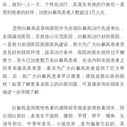
合，做到一人一方、个性化治疗。其真实有效的疗效也一直
受到患者的好评，治愈白癜风患者人数超过3万人次。
昆明白癜风皮肤病医院
作为全国白癜风治疗先进单位，
全国诚信医院，百姓放心示范医院，白癜风治疗好的医院，
一直努力加强医院医德医风建设，努力为广大白癜风患者营
造良好的就医环境，提高治疗条件。医院的医生组经过不懈
努力，至今已治愈数万名白癜风患者，在业内和全国患者之
间享有极高美誉度，着实为广大白癜风患者提供了巨大帮
助。后，祝广大白癜风患者早日康复，摆脱皮肤白斑的困
扰！如需了解更多皮肤上的白斑问题，可直接咨询在线医生
做进一步详细了解。
白癜风是局限性色素代谢障碍导致皮肤黑色素消失，而
出现白斑灶，多发生于面部、腰部、手臂、脖子、嘴角、头
顶等部位。中青年多见，小孩也有，多为偏食引起的。其