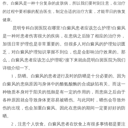
作。白癜风是一种十分复杂的皮肤病，所以我们要时刻注意，在治疗
的过程中要积极的配合医生，制定合适的治疗方案，才能早日的恢复
健康。
昆明专科白斑医院在哪里?白癜风患者应该怎么护理?白癜风
是一种对患者伤害很大的疾病，在患病之后除了相应的治疗外，
加强日常护理也是非常重要的。但很多人对白癜风的护理知识匮
乏，对白癜风护理知识掌握不到位，也是会影响治疗效果的。那
么，白癜风患者应该怎么护理呢?接下来就由昆明白斑医院为我们
详细介绍一下。
1，防晒。白癜风的患者进行及时的防晒是十分必要的。因为
白癜风的患病原因与身体中的酪氨酸酶的合成缺陷有关。而这一
种物质本身对于阳关的抵御是有一定的作用的，而患病之后由于
各种原因就会导致身体更容易被晒伤。与此同时，晒伤会导致外
伤的出现，也会加重白癜风。因此在患病的期间一定要好好的防
晒。
2，注意个人饮食。白癜风患者在饮食上有很多事情都是要注