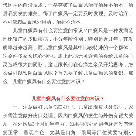
代医学的前沿技术，一举突破了白癜风治疗治标不治本、治
后易复发的难关。得了白癜风一定要及时发现、及时治疗，
不可依赖白癜风外用药，治标不治本。
儿童白癜风有什么要注意的常识？
白癜风是一种发病范
围比较广的皮肤疾病，不分年龄性别，特别是近几年，其发
病率越来越高，而儿童白癜风是其中比较特殊的一个群体，
这令许多家长忧心忡忡。患上此病无可避免的会给儿童的心
灵造成很大的阴影，这让家长们在心痛之余又开始思考，怎
么做可以预防白癜风呢？首先要了解儿童白癜风
的常识。那
么，儿童白癜风有什么要注意的常识？
儿童白癜风有什么要注意的常识？
一、注意做好儿童伤口处理。儿童出现皮肤外伤时，家
长需注意做好伤口处理。因为白癜风的发生与外伤有很大关
系，在外伤后3个月到半年内，如果疤痕处的颜色还是没有恢
复正常，呈现白色，尤其是口角、眼周等部位就要特别小