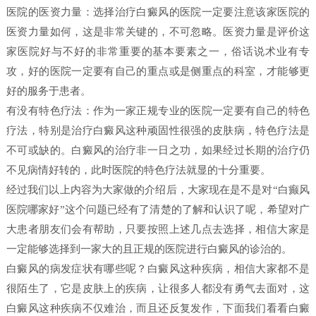
医院的医资力量：选择治疗白癜风的医院一定要注意该家医院的
医资力量如何，这是非常关键的，不可忽略。医资力量是评价这
家医院好与不好的非常重要的基本要素之一，俗话说术业有专
攻，好的医院一定要有自己的重点或是侧重点的科室，才能够更
好的服务于患者。
有没有特色疗法：作为一家正规专业的医院一定要有自己的特色
疗法，特别是治疗白癜风这种顽固性很强的皮肤病，特色疗法是
不可或缺的。白癜风的治疗非一日之功，如果经过长期的治疗仍
不见病情好转的，此时医院的特色疗法就显的十分重要。
经过我们以上内容为大家做的介绍后，大家现在是不是对“白癫风
医院哪家好”这个问题已经有了清楚的了解和认识了呢，希望对广
大患者朋友们会有帮助，只要按照上述几点去选择，相信大家是
一定能够选择到一家大的且正规的医院进行白癜风的诊治的。
白癜风的病发症状有哪些呢？白癜风这种疾病，相信大家都不是
很陌生了，它是皮肤上的疾病，让很多人都没有勇气去面对，这
白癜风这种疾病不仅难治，而且还反复发作，下面我们看看白癜