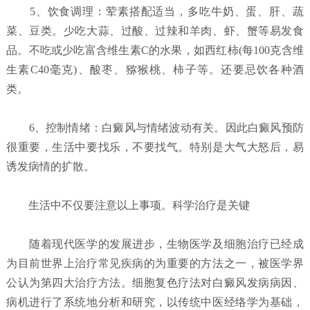
5、饮食调理：荤素搭配适当，多吃牛奶、蛋、肝、蔬
菜、豆类。少吃大蒜、过酸、过辣和羊肉、虾、蟹等易发食
品。不吃或少吃富含维生素C的水果，如西红柿(每100克含维
生素C40毫克)、酸枣、猕猴桃、柿子等。还要忌饮各种酒
类。
6、控制情绪：白癜风与情绪波动有关。因此白癜风预防
很重要，生活中要找乐，不要找气。特别是大气大怒后，易
诱发病情的扩散。
生活中不仅要注意以上事项。科学治疗是关键
随着现代医学的发展进步，生物医学及细胞治疗已经成
为目前世界上治疗常见疾病的为重要的方法之一，被医学界
公认为第四大治疗方法。细胞复色疗法对白癜风发病病因、
病机进行了系统地分析和研究，以传统中医经络学为基础，