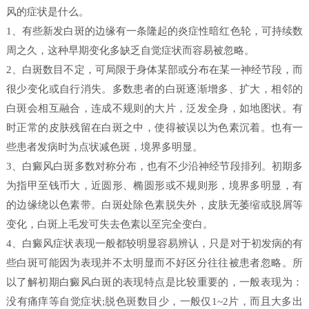
风的症状是什么。
1、有些新发白斑的边缘有一条隆起的炎症性暗红色轮，可持续数
周之久，这种早期变化多缺乏自觉症状而容易被忽略。
2、白斑数目不定，可局限于身体某部或分布在某一神经节段，而
很少变化或自行消失。多数患者的白斑逐渐增多、扩大，相邻的
白斑会相互融合，连成不规则的大片，泛发全身，如地图状。有
时正常的皮肤残留在白斑之中，使得被误以为色素沉着。也有一
些患者发病时为点状减色斑，境界多明显。
3、白癜风白斑多数对称分布，也有不少沿神经节段排列。初期多
为指甲至钱币大，近圆形、椭圆形或不规则形，境界多明显，有
的边缘绕以色素带。白斑处除色素脱失外，皮肤无萎缩或脱屑等
变化，白斑上毛发可失去色素以至完全变白。
4、白癜风症状表现一般都较明显容易辨认，只是对于初发病的有
些白斑可能因为表现并不太明显而不好区分往往被患者忽略。所
以了解初期白癜风白斑的表现特点是比较重要的，一般表现为：
没有痛痒等自觉症状;脱色斑数目少，一般仅1~2片，而且大多出