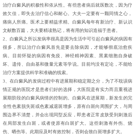
治疗白癜风的积极性和依从性。有些患者病后就医数次，因为疗
效欠佳，即失去治疗信心和耐心。大夫一定要有一颗同情之心，
痛病人所痛。医术上要精益求精。白癜风每年有新治疗、新认识
文献数百篇，大夫要精读熟记，将有用的知识造福于患者。
2、白癜风之所以发病率很高是因为生活中可引起白癜风的病因有
很多，所以治疗白癜风首先是要去除病因，才能够彻底治愈疾
病。目前怀疑的病因有免疫、神经精神因素、黑素细胞自身破
坏、遗传、自由基和微量元素等学说。目前均没有定论，不能给
治疗方案提供科学和准确的线索。
3、在白癜风的发病过程中有进展期和稳定期之分，为了不耽误病
情正规的医院才是患者们好的选择，大医院是有实力而且重视进
展期阶段的白癜风病情的控制的。白癜风在进展期，新发生的完
全性色素脱失斑或色素减退斑增多，原有白斑向周围扩大，与周
围边界不清楚，并会出现同型反应，即患者正常皮肤受到刺激后
在局部发生白斑，或者使原有白斑扩大。这些刺激有外伤、烧
伤、晒伤等。此期应及时有效控制，否则会致白斑增多扩大。