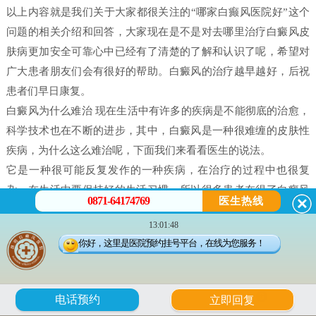
以上内容就是我们关于大家都很关注的“哪家白癫风医院好”这个
问题的相关介绍和回答，大家现在是不是对去哪里治疗白癜风皮
肤病更加安全可靠心中已经有了清楚的了解和认识了呢，希望对
广大患者朋友们会有很好的帮助。白癜风的治疗越早越好，后祝
患者们早日康复。
白癜风为什么难治 现在生活中有许多的疾病是不能彻底的治愈，
科学技术也在不断的进步，其中，白癜风是一种很难缠的皮肤性
疾病，为什么这么难治呢，下面我们来看看医生的说法。
它是一种很可能反复发作的一种疾病，在治疗的过程中也很复
杂，在生活中要保持好的生活习惯，所以很多患者在得了白癜风
0871-64174769
医生热线
之后都害怕治不好。白癜风并不是什么不治之症，只要患者能配
13:01:48
合，还是可以治好的，只不过就是时间问题，所以很多人就会问
你好，这里是医院预约挂号平台，在线为您服务！
治疗白癜风需要多久。
白癜风是有很多原因造成的，我们在治疗时候一定做好检查，接
受正确的治疗。白癜风的发病原因有很多每个患者在体征方面却
6
电话预约
立即回复
没有什么大的、明显的不一样的。所以，在诊断的时候往往会发