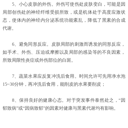
5、小心皮肤的外伤。外伤可使伤处皮肤变白，可能是因
局部创伤处的神经纤维受损所致，或是机体处于高度应激状
态，使体内的神经内分泌系统功能紊乱，降低了黑素的合成
代谢。
6、避免同形反应。皮肤局部的刺激而诱发的同形反应，
如手术、外伤、压迫或摩擦以及局部的感染等的不良因素，
所致局限性炎症或外伤部位的白斑。
7、蔬菜水果应反复冲洗后食用。时间允许可先用净水泡
15~30分钟，再冲洗后食用，能削皮的水果要削皮；
8、保持良好的健康心态。对于突发事件泰然处之，“因
郁致病”或“因病致郁”的因素对健康与黑素代谢均有影响。