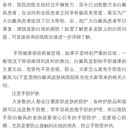
条件。医院的医生组经过不懈努力，至今已治愈数万名白癜
风患者，在业内和全国患者之间享有极高美誉度，着实为广
大白癜风患者提供了巨大帮助。后，祝广大白癜风患者早日
康复，摆脱皮肤白斑的困扰！如需了解更多皮肤上的白斑问
题，可直接咨询在线医生做进一步详细了解。
手部健康很容易被忽视，如果不是特别严重的症状，一
般情况下将很难得到及时的救治。白癜风是影响手部健康的
主要元凶，危害性不容忽视。那么，大家怎么避免手部患白
癜风?以下是昆明白癜风皮肤病医院医生给大家带来的相关介
绍。
注意手部护肤
大多数的人都会注重面部皮肤的防护，各种护肤品和面
膜可以说是数不胜数，常常容易忽视手部的护理。所以预防
手部白癜风的发病就要留心日常的手部防护，也要留心防
晒，尤其是要防止接触到尖锐的用具，防止手部受外伤。