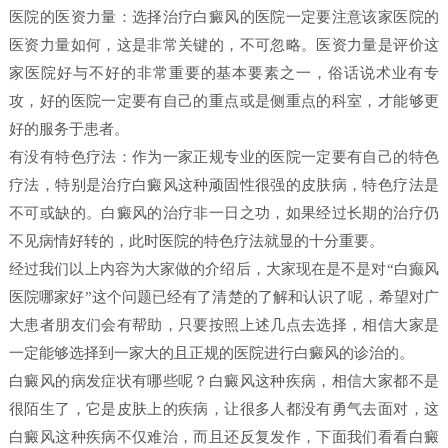
医院的医资力量：选择治疗白癜风的医院一定要注意该家医院的
医资力量如何，这是非常关键的，不可忽略。医资力量是评价这
家医院好与不好的非常重要的基本要素之一，俗话说术业有专
攻，好的医院一定要有自己的重点或是侧重点的科室，才能够更
好的服务于患者。
有没有特色疗法：作为一家正规专业的医院一定要有自己的特色
疗法，特别是治疗白癜风这种顽固性很强的皮肤病，特色疗法是
不可或缺的。白癜风的治疗非一日之功，如果经过长期的治疗仍
不见病情好转的，此时医院的特色疗法就显的十分重要。
经过我们以上内容为大家做的介绍后，大家现在是不是对“白癫风
医院哪家好”这个问题已经有了清楚的了解和认识了呢，希望对广
大患者朋友们会有帮助，只要按照上述几点去选择，相信大家是
一定能够选择到一家大的且正规的医院进行白癜风的诊治的。
白癜风的病发症状有哪些呢？白癜风这种疾病，相信大家都不是
很陌生了，它是皮肤上的疾病，让很多人都没有勇气去面对，这
白癜风这种疾病不仅难治，而且还反复发作，下面我们看看白癜