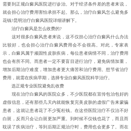
需要到正规白癜风医院进行诊治。对于经济条件差的患者来说，
就会担心治疗费用害怕承担不起。那么，治疗白癜风怎么避免多
花钱?昆明治疗白癜风医院详细讲解下。
治疗白癜风是怎么收费的?
这对很多白癜风患者来说，这不仅担心治疗白癜风什么办法
比较好，也会担心治疗白癜风费用会不会很高。对此，专家表
示，白癜风属于顽固性皮肤疾病，每位患者病情不同，治疗费用
也会有所不同。而患者一定不要盲目进行治疗，避免病情加重，
增加后期治疗难度，增加患者更大痛苦和治疗费用。想节省治疗
费用，就需在疾病早期，选择专业白癜风医院科学治疗。
选正规专业医院避免乱收费
现在治疗白癜风的医院众多，不少医院都在宣传包治包好的
虚假信息，还有那些几天内就能恢复完美皮肤的虚假广告来蒙骗
患者，这就让患者花了不少冤枉钱。在这些医院治疗不仅治不好
白斑，反而只会让白斑更加严重。到时候不仅钱也花了，而且而
耽误了疾病治疗，等到后期正规治疗时，费用也会更多了。而在