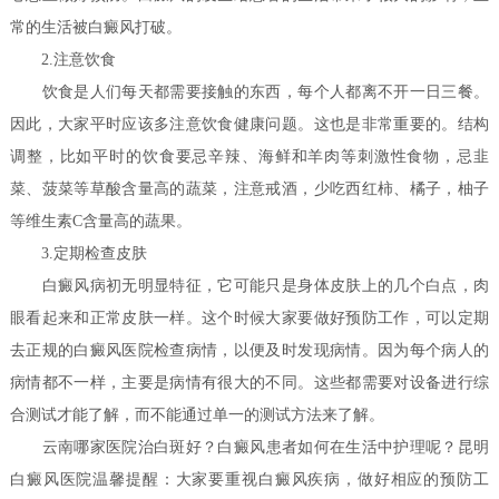
常的生活被白癜风打破。
2.注意饮食
饮食是人们每天都需要接触的东西，每个人都离不开一日三餐。
因此，大家平时应该多注意饮食健康问题。这也是非常重要的。结构
调整，比如平时的饮食要忌辛辣、海鲜和羊肉等刺激性食物，忌韭
菜、菠菜等草酸含量高的蔬菜，注意戒酒，少吃西红柿、橘子，柚子
等维生素C含量高的蔬果。
3.定期检查皮肤
白癜风病初无明显特征，它可能只是身体皮肤上的几个白点，肉
眼看起来和正常皮肤一样。这个时候大家要做好预防工作，可以定期
去正规的白癜风医院检查病情，以便及时发现病情。因为每个病人的
病情都不一样，主要是病情有很大的不同。这些都需要对设备进行综
合测试才能了解，而不能通过单一的测试方法来了解。
云南哪家医院治白斑好？白癜风患者如何在生活中护理呢？
昆明
白癜风医院温馨提醒：大家要重视白癜风疾病，做好相应的预防工