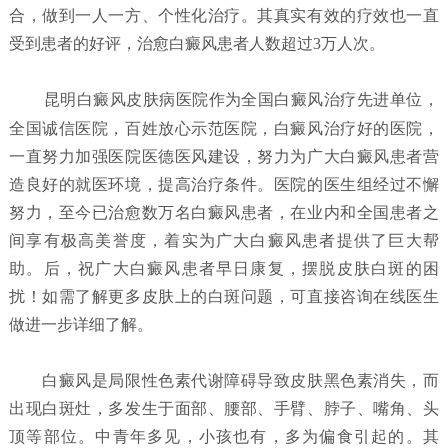
合，做到一人一方、个性化治疗。其真实有效的疗效也一直
受到患者的好评，治愈白癜风患者人数超过3万人次。
昆明白癜风皮肤病医院
作为全国白癜风治疗先进单位，
全国诚信医院，百姓放心示范医院，白癜风治疗好的医院，
一直努力加强医院医德医风建设，努力为广大白癜风患者营
造良好的就医环境，提高治疗条件。医院的医生组经过不懈
努力，至今已治愈数万名白癜风患者，在业内和全国患者之
间享有极高美誉度，着实为广大白癜风患者提供了巨大帮
助。后，祝广大白癜风患者早日康复，摆脱皮肤白斑的困
扰！如需了解更多皮肤上的白斑问题，可直接咨询在线医生
做进一步详细了解。
白癜风是局限性色素代谢障碍导致皮肤黑色素消失，而
出现白斑灶，多发生于面部、腰部、手臂、脖子、嘴角、头
顶等部位。中青年多见，小孩也有，多为偏食引起的。其