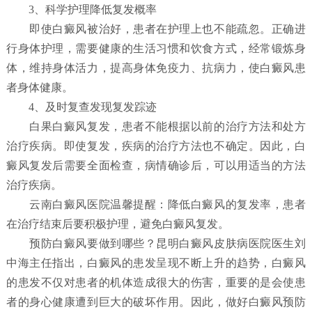
3、科学护理降低复发概率
即使白癜风被治好，患者在护理上也不能疏忽。正确进
行身体护理，需要健康的生活习惯和饮食方式，经常锻炼身
体，维持身体活力，提高身体免疫力、抗病力，使白癜风患
者身体健康。
4、及时复查发现复发踪迹
白果白癜风复发，患者不能根据以前的治疗方法和处方
治疗疾病。即使复发，疾病的治疗方法也不确定。因此，白
癜风复发后需要全面检查，病情确诊后，可以用适当的方法
治疗疾病。
云南白癜风医院温馨提醒：降低白癜风的复发率，患者
在治疗结束后要积极护理，避免白癜风复发。
预防白癜风要做到哪些？
昆明白癜风皮肤病医院
医生刘
中海主任指出，白癜风的患发呈现不断上升的趋势，白癜风
的患发不仅对患者的机体造成很大的伤害，重要的是会使患
者的身心健康遭到巨大的破坏作用。因此，做好白癜风预防