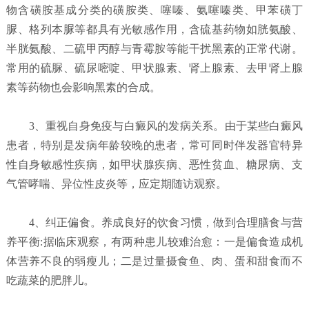
物含磺胺基成分类的磺胺类、噻嗪、氨噻嗪类、甲苯磺丁
脲、格列本脲等都具有光敏感作用，含硫基药物如胱氨酸、
半胱氨酸、二硫甲丙醇与青霉胺等能干扰黑素的正常代谢。
常用的硫脲、硫尿嘧啶、甲状腺素、肾上腺素、去甲肾上腺
素等药物也会影响黑素的合成。
3、重视自身免疫与白癜风的发病关系。由于某些白癜风
患者，特别是发病年龄较晚的患者，常可同时伴发器官特异
性自身敏感性疾病，如甲状腺疾病、恶性贫血、糖尿病、支
气管哮喘、异位性皮炎等，应定期随访观察。
4、纠正偏食。养成良好的饮食习惯，做到合理膳食与营
养平衡:据临床观察，有两种患儿较难治愈：一是偏食造成机
体营养不良的弱瘦儿；二是过量摄食鱼、肉、蛋和甜食而不
吃蔬菜的肥胖儿。