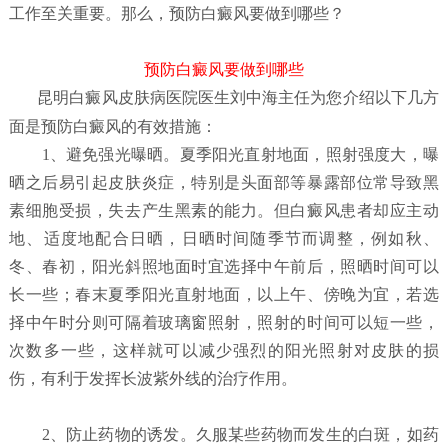
工作至关重要。那么，预防白癜风要做到哪些？
预防白癜风要做到哪些
昆明白癜风皮肤病医院
医生刘中海主任为您介绍以下几方
面是预防白癜风的有效措施：
1、避免强光曝晒。夏季阳光直射地面，照射强度大，曝
晒之后易引起皮肤炎症，特别是头面部等暴露部位常导致黑
素细胞受损，失去产生黑素的能力。但白癜风患者却应主动
地、适度地配合日晒，日晒时间随季节而调整，例如秋、
冬、春初，阳光斜照地面时宜选择中午前后，照晒时间可以
长一些；春末夏季阳光直射地面，以上午、傍晚为宜，若选
择中午时分则可隔着玻璃窗照射，照射的时间可以短一些，
次数多一些，这样就可以减少强烈的阳光照射对皮肤的损
伤，有利于发挥长波紫外线的治疗作用。
2、防止药物的诱发。久服某些药物而发生的白斑，如药