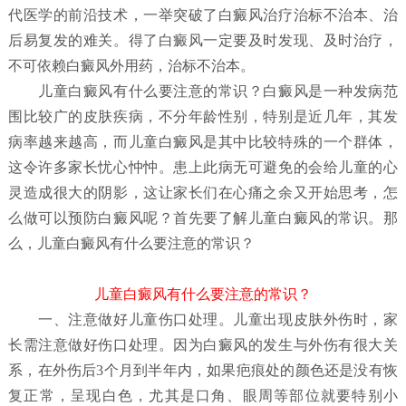
代医学的前沿技术，一举突破了白癜风治疗治标不治本、治
后易复发的难关。得了白癜风一定要及时发现、及时治疗，
不可依赖白癜风外用药，治标不治本。
儿童白癜风有什么要注意的常识？
白癜风是一种发病范
围比较广的皮肤疾病，不分年龄性别，特别是近几年，其发
病率越来越高，而儿童白癜风是其中比较特殊的一个群体，
这令许多家长忧心忡忡。患上此病无可避免的会给儿童的心
灵造成很大的阴影，这让家长们在心痛之余又开始思考，怎
么做可以预防白癜风呢？首先要了解儿童白癜风
的常识。那
么，儿童白癜风有什么要注意的常识？
儿童白癜风有什么要注意的常识？
一、注意做好儿童伤口处理。儿童出现皮肤外伤时，家
长需注意做好伤口处理。因为白癜风的发生与外伤有很大关
系，在外伤后3个月到半年内，如果疤痕处的颜色还是没有恢
复正常，呈现白色，尤其是口角、眼周等部位就要特别小