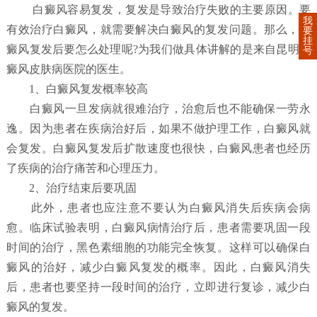
白癜风容易复发，复发是导致治疗失败的主要原因。要
我
有效治疗白癜风，就需要解决白癜风的复发问题。那么，白
要
挂
癜风复发后要怎么处理呢?为我们做具体讲解的是来自昆明白
号
癜风皮肤病医院的医生。
1、白癜风复发概率较高
白癜风一旦发病就很难治疗，治愈后也不能确保一劳永
逸。因为患者在疾病治好后，如果不做护理工作，白癜风就
会复发。白癜风复发后扩散速度也很快，白癜风患者也经历
了疾病的治疗痛苦和心理压力。
2、治疗结束后要巩固
此外，患者也应注意不要认为白癜风消失后疾病会病
愈。临床试验表明，白癜风病情治疗后，患者需要巩固一段
时间的治疗，黑色素细胞的功能完全恢复。这样可以确保白
癜风的治好，减少白癜风复发的概率。因此，白癜风消失
后，患者也要坚持一段时间的治疗，立即进行复诊，减少白
癜风的复发。