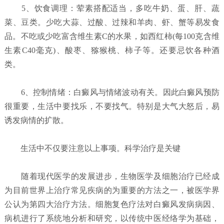
5、饮食调理：荤素搭配适当，多吃牛奶、蛋、肝、蔬
菜、豆类。少吃大蒜、过酸、过辣和羊肉、虾、蟹等易发食
品。不吃或少吃富含维生素C的水果，如西红柿(每100克含维
生素C40毫克)、酸枣、猕猴桃、柿子等。还要忌饮各种酒
类。
6、控制情绪：白癜风与情绪波动有关。因此白癜风预防
很重要，生活中要找乐，不要找气。特别是大气大怒后，易
诱发病情的扩散。
生活中不仅要注意以上事项。科学治疗是关键
随着现代医学的发展进步，生物医学及细胞治疗已经成
为目前世界上治疗常见疾病的为重要的方法之一，被医学界
公认为第四大治疗方法。细胞复色疗法对白癜风发病病因、
病机进行了系统地分析和研究，以传统中医经络学为基础，