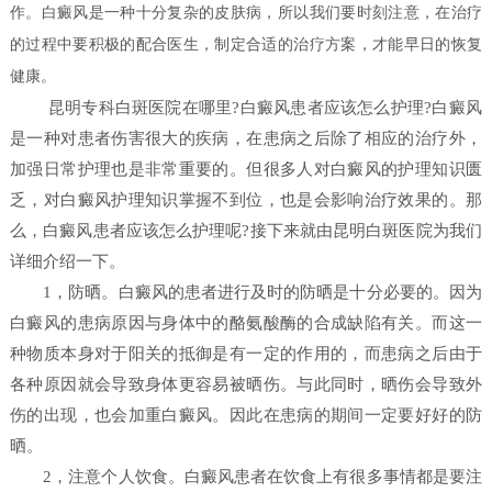
作。白癜风是一种十分复杂的皮肤病，所以我们要时刻注意，在治疗
的过程中要积极的配合医生，制定合适的治疗方案，才能早日的恢复
健康。
昆明专科白斑医院在哪里?白癜风患者应该怎么护理?白癜风
是一种对患者伤害很大的疾病，在患病之后除了相应的治疗外，
加强日常护理也是非常重要的。但很多人对白癜风的护理知识匮
乏，对白癜风护理知识掌握不到位，也是会影响治疗效果的。那
么，白癜风患者应该怎么护理呢?接下来就由昆明白斑医院为我们
详细介绍一下。
1，防晒。白癜风的患者进行及时的防晒是十分必要的。因为
白癜风的患病原因与身体中的酪氨酸酶的合成缺陷有关。而这一
种物质本身对于阳关的抵御是有一定的作用的，而患病之后由于
各种原因就会导致身体更容易被晒伤。与此同时，晒伤会导致外
伤的出现，也会加重白癜风。因此在患病的期间一定要好好的防
晒。
2，注意个人饮食。白癜风患者在饮食上有很多事情都是要注