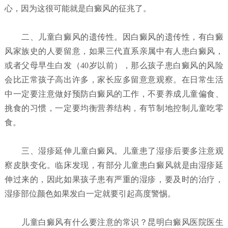
心，因为这很可能就是白癜风的征兆了。
二、儿童白癜风的遗传性。因白癜风的遗传性，有白癜
风家族史的人要留意，如果三代直系亲属中有人患白癜风，
或者父母早生白发（40岁以前），那么孩子患白癜风的风险
会比正常孩子高出许多，家长应多留意意观察。在日常生活
中一定要注意做好预防白癜风的工作，不要养成儿童偏食、
挑食的习惯，一定要均衡营养结构，有节制地控制儿童吃零
食。
三、湿疹延伸儿童白癜风。儿童患了湿疹后要多注意观
察皮肤变化。临床发现，有部分儿童患白癜风就是由湿疹延
伸过来的，因此如果孩子患有严重的湿疹，要及时的治疗，
湿疹部位颜色如果发白一定就要引起高度警惕。
儿童白癜风有什么要注意的常识？昆明白癜风医院
医生