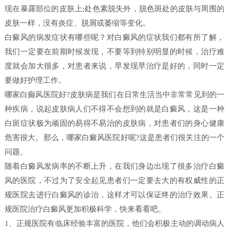
现在暴露部位的皮肤上;处色素脱失外，脱色斑处的皮肤与周围的
皮肤一样，没有炎症、脱屑或萎缩等变化。
白癜风的病发症状有哪些呢？对白癜风的症状我们都有所了解，
我们一定要在前期时候发现，不要等到特别明显的时候，治疗难
度就会加大很多，对患者来说，早发现早治疗是好的，同时一定
要做好护理工作。
哪家白癫风医院好?皮肤病是我们在日常生活当中非常常见到的一
种疾病，说起皮肤病人们不得不会想到的就是白癜风，这是一种
白斑症状极为顽固的易得不易治的皮肤病，对患者们的身心健康
危害很大。那么，哪家白癜风医院好呢?这是患者们很关注的一个
问题。
随着白癜风发病率的不断上升，在我们身边出现了很多治疗白癜
风的医院，不过为了安全起见患者们一定要去大的有权威性的正
规医院去进行白癜风的诊治，这样才可以保证终的治疗效果。正
规医院治疗白癜风更加积极科学，快来看看吧。
1、正规医院有临床经验丰富的医院，他们会积极主动的调动病人