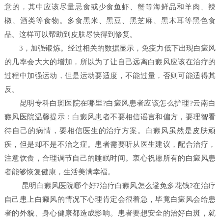
意的，其中应该尽量忌食或少食鱼虾、蟹等海鲜品和羊肉、辣
椒、酒类等食物。多食黑米、黑豆、黑芝麻、黑木耳等黑色食
品。这样可以帮助到皮肤尽快得到修复。
3，加强锻炼。经过相关的数据显示，免疫力低下出现白癜风
的几率会大大的增加，所以为了让自己远离白癜风应该在治疗的
过程中加强运动，但是运动要适度，不能过量，否则可能适得其
反。
昆明专科白斑医院在哪里?白癜风患者应该怎么护理?云南白
癜风医院温馨提示：白癜风患者不要相信谣言和偏方，要理智看
待自己的病情，要相信医生的治疗方案。白癜风虽然是皮肤顽
疾，但是却不是不治之症。患者需要听从医生建议，配合治疗，
注意饮食，合理调节自己的睡眠时间。衷心祝愿所有的白癜风患
者能够恢复健康，生活美满幸福。
昆明白癜风医院哪个好?治疗白癜风怎么避免多花钱?在治疗
自己患上白癜风的情况下心理肯定会很着急，毕竟白癜风会给患
者的外貌、身心健康都造成影响。患者要想安全的治好白斑，就