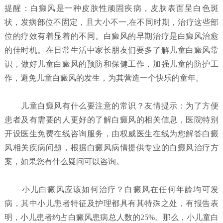
提醒：白癜风是一种皮肤性顽固疾病，皮肤表面呈白色斑
状，发病部位不固定，且大小不一,在不同时期，治疗这些部
位的疗效有着显着的不同。白癜风的早期治疗是白癜风治愈
的佳时机。在日常生活中家长朋友们要多了解儿童白癜风常
识，做好儿童白癜风的预防和保健工作，加强儿童的防护工
作，避免儿童白癜风的发生，为其营造一个快乐的童年。
儿童白癜风有什么要注意的常识？
友情提示：为了方便
患者及有需要的人更好的了解白癜风的相关信息，医院特别
开设医生免费在线咨询服务，由权威医生在线为您解答白癜
风相关疾病问题，根据白癜风病情提供专业的白癜风治疗方
案，如果您有什么疑问可以咨询。
小儿白癜风应该如何治疗？
白癜风在任何年龄均可发
病，其中小儿患者特征及护理都具有其特殊之处，有报告表
明，小儿患者约占白癜风患病总人数的25%。那么，小儿童白