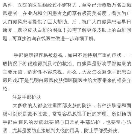
条件。医院的医生组经过不懈努力，至今已治愈数万名白癜
风患者，在业内和全国患者之间享有极高美誉度，着实为广
大白癜风患者提供了巨大帮助。后，祝广大白癜风患者早日
康复，摆脱皮肤白斑的困扰！如需了解更多皮肤上的白斑问
题，可直接咨询在线医生做进一步详细了解。
手部健康很容易被忽视，如果不是特别严重的症状，一
般情况下将很难得到及时的救治。白癜风是影响手部健康的
主要元凶，危害性不容忽视。那么，大家怎么避免手部患白
癜风?以下是昆明白癜风皮肤病医院医生给大家带来的相关介
绍。
注意手部护肤
大多数的人都会注重面部皮肤的防护，各种护肤品和面
膜可以说是数不胜数，常常容易忽视手部的护理。所以预防
手部白癜风的发病就要留心日常的手部防护，也要留心防
晒，尤其是要防止接触到尖锐的用具，防止手部受外伤。