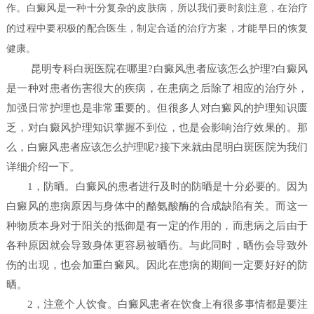
作。白癜风是一种十分复杂的皮肤病，所以我们要时刻注意，在治疗
的过程中要积极的配合医生，制定合适的治疗方案，才能早日的恢复
健康。
昆明专科白斑医院在哪里?白癜风患者应该怎么护理?白癜风
是一种对患者伤害很大的疾病，在患病之后除了相应的治疗外，
加强日常护理也是非常重要的。但很多人对白癜风的护理知识匮
乏，对白癜风护理知识掌握不到位，也是会影响治疗效果的。那
么，白癜风患者应该怎么护理呢?接下来就由昆明白斑医院为我们
详细介绍一下。
1，防晒。白癜风的患者进行及时的防晒是十分必要的。因为
白癜风的患病原因与身体中的酪氨酸酶的合成缺陷有关。而这一
种物质本身对于阳关的抵御是有一定的作用的，而患病之后由于
各种原因就会导致身体更容易被晒伤。与此同时，晒伤会导致外
伤的出现，也会加重白癜风。因此在患病的期间一定要好好的防
晒。
2，注意个人饮食。白癜风患者在饮食上有很多事情都是要注