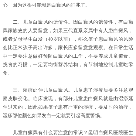
心，因为这很可能就是白癜风的征兆了。
二、儿童白癜风的遗传性。因白癜风的遗传性，有白癜
风家族史的人要留意，如果三代直系亲属中有人患白癜风，
或者父母早生白发（40岁以前），那么孩子患白癜风的风险
会比正常孩子高出许多，家长应多留意意观察。在日常生活
中一定要注意做好预防白癜风的工作，不要养成儿童偏食、
挑食的习惯，一定要均衡营养结构，有节制地控制儿童吃零
食。
三、湿疹延伸儿童白癜风。儿童患了湿疹后要多注意观
察皮肤变化。临床发现，有部分儿童患白癜风就是由湿疹延
伸过来的，因此如果孩子患有严重的湿疹，要及时的治疗，
湿疹部位颜色如果发白一定就要引起高度警惕。
儿童白癜风有什么要注意的常识？昆明白癜风医院
医生