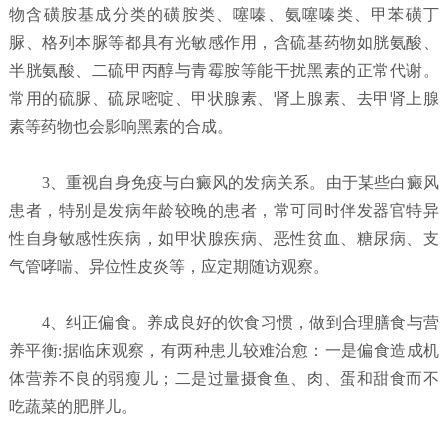
物含磺胺基成分类的磺胺类、噻嗪、氨噻嗪类、甲苯磺丁
脲、格列本脲等都具有光敏感作用，含硫基药物如胱氨酸、
半胱氨酸、二硫甲丙醇与青霉胺等能干扰黑素的正常代谢。
常用的硫脲、硫尿嘧啶、甲状腺素、肾上腺素、去甲肾上腺
素等药物也会影响黑素的合成。
3、重视自身免疫与白癜风的发病关系。由于某些白癜风
患者，特别是发病年龄较晚的患者，常可同时伴发器官特异
性自身敏感性疾病，如甲状腺疾病、恶性贫血、糖尿病、支
气管哮喘、异位性皮炎等，应定期随访观察。
4、纠正偏食。养成良好的饮食习惯，做到合理膳食与营
养平衡:据临床观察，有两种患儿较难治愈：一是偏食造成机
体营养不良的弱瘦儿；二是过量摄食鱼、肉、蛋和甜食而不
吃蔬菜的肥胖儿。