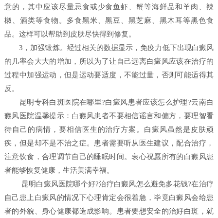
意的，其中应该尽量忌食或少食鱼虾、蟹等海鲜品和羊肉、辣
椒、酒类等食物。多食黑米、黑豆、黑芝麻、黑木耳等黑色食
品。这样可以帮助到皮肤尽快得到修复。
3，加强锻炼。经过相关的数据显示，免疫力低下出现白癜风
的几率会大大的增加，所以为了让自己远离白癜风应该在治疗的
过程中加强运动，但是运动要适度，不能过量，否则可能适得其
反。
昆明专科白斑医院在哪里?白癜风患者应该怎么护理?云南白
癜风医院温馨提示：白癜风患者不要相信谣言和偏方，要理智看
待自己的病情，要相信医生的治疗方案。白癜风虽然是皮肤顽
疾，但是却不是不治之症。患者需要听从医生建议，配合治疗，
注意饮食，合理调节自己的睡眠时间。衷心祝愿所有的白癜风患
者能够恢复健康，生活美满幸福。
昆明白癜风医院哪个好?治疗白癜风怎么避免多花钱?在治疗
自己患上白癜风的情况下心理肯定会很着急，毕竟白癜风会给患
者的外貌、身心健康都造成影响。患者要想安全的治好白斑，就