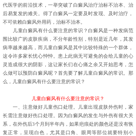
代医学的前沿技术，一举突破了白癜风治疗治标不治本、治
后易复发的难关。得了白癜风一定要及时发现、及时治疗，
不可依赖白癜风外用药，治标不治本。
儿童白癜风有什么要注意的常识？
白癜风是一种发病范
围比较广的皮肤疾病，不分年龄性别，特别是近几年，其发
病率越来越高，而儿童白癜风是其中比较特殊的一个群体，
这令许多家长忧心忡忡。患上此病无可避免的会给儿童的心
灵造成很大的阴影，这让家长们在心痛之余又开始思考，怎
么做可以预防白癜风呢？首先要了解儿童白癜风
的常识。那
么，儿童白癜风有什么要注意的常识？
儿童白癜风有什么要注意的常识？
一、注意做好儿童伤口处理。儿童出现皮肤外伤时，家
长需注意做好伤口处理。因为白癜风的发生与外伤有很大关
系，在外伤后3个月到半年内，如果疤痕处的颜色还是没有恢
复正常，呈现白色，尤其是口角、眼周等部位就要特别小