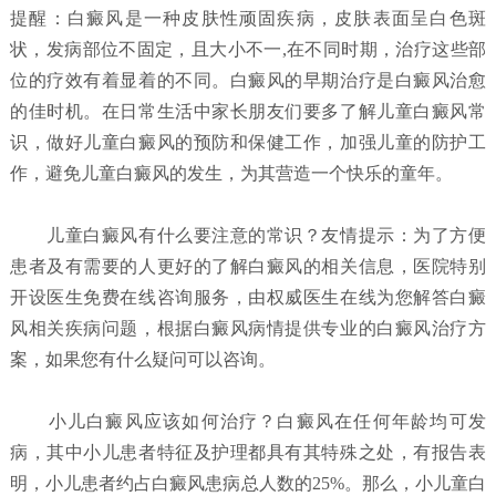
提醒：白癜风是一种皮肤性顽固疾病，皮肤表面呈白色斑
状，发病部位不固定，且大小不一,在不同时期，治疗这些部
位的疗效有着显着的不同。白癜风的早期治疗是白癜风治愈
的佳时机。在日常生活中家长朋友们要多了解儿童白癜风常
识，做好儿童白癜风的预防和保健工作，加强儿童的防护工
作，避免儿童白癜风的发生，为其营造一个快乐的童年。
儿童白癜风有什么要注意的常识？
友情提示：为了方便
患者及有需要的人更好的了解白癜风的相关信息，医院特别
开设医生免费在线咨询服务，由权威医生在线为您解答白癜
风相关疾病问题，根据白癜风病情提供专业的白癜风治疗方
案，如果您有什么疑问可以咨询。
小儿白癜风应该如何治疗？
白癜风在任何年龄均可发
病，其中小儿患者特征及护理都具有其特殊之处，有报告表
明，小儿患者约占白癜风患病总人数的25%。那么，小儿童白