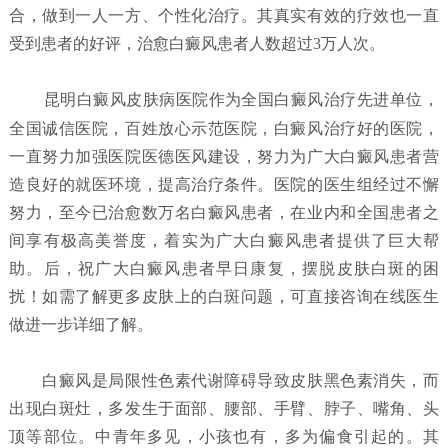
合，做到一人一方、个性化治疗。其真实有效的疗效也一直
受到患者的好评，治愈白癜风患者人数超过3万人次。
昆明白癜风皮肤病医院
作为全国白癜风治疗先进单位，
全国诚信医院，百姓放心示范医院，白癜风治疗好的医院，
一直努力加强医院医德医风建设，努力为广大白癜风患者营
造良好的就医环境，提高治疗条件。医院的医生组经过不懈
努力，至今已治愈数万名白癜风患者，在业内和全国患者之
间享有极高美誉度，着实为广大白癜风患者提供了巨大帮
助。后，祝广大白癜风患者早日康复，摆脱皮肤白斑的困
扰！如需了解更多皮肤上的白斑问题，可直接咨询在线医生
做进一步详细了解。
白癜风是局限性色素代谢障碍导致皮肤黑色素消失，而
出现白斑灶，多发生于面部、腰部、手臂、脖子、嘴角、头
顶等部位。中青年多见，小孩也有，多为偏食引起的。其