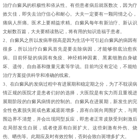
治疗白癜风的积极性和依从性。有些患者病后就医数次，因为疗
效欠佳，即失去治疗信心和耐心。大夫一定要有一颗同情之心，
痛病人所痛。医术上要精益求精。白癜风每年有新治疗、新认识
文献数百篇，大夫要精读熟记，将有用的知识造福于患者。
2、白癜风之所以发病率很高是因为生活中可引起白癜风的病因有
很多，所以治疗白癜风首先是要去除病因，才能够彻底治愈疾
病。目前怀疑的病因有免疫、神经精神因素、黑素细胞自身破
坏、遗传、自由基和微量元素等学说。目前均没有定论，不能给
治疗方案提供科学和准确的线索。
3、在白癜风的发病过程中有进展期和稳定期之分，为了不耽误病
情正规的医院才是患者们好的选择，大医院是有实力而且重视进
展期阶段的白癜风病情的控制的。白癜风在进展期，新发生的完
全性色素脱失斑或色素减退斑增多，原有白斑向周围扩大，与周
围边界不清楚，并会出现同型反应，即患者正常皮肤受到刺激后
在局部发生白斑，或者使原有白斑扩大。这些刺激有外伤、烧
伤、晒伤等。此期应及时有效控制，否则会致白斑增多扩大。