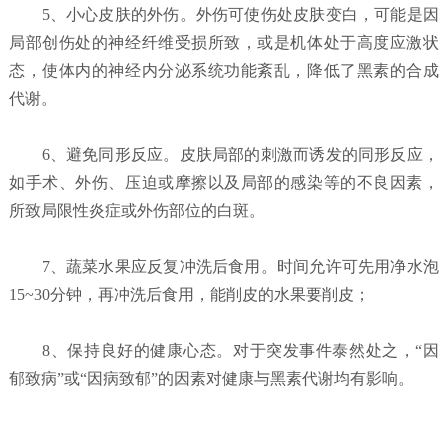
5、小心皮肤的外伤。外伤可使伤处皮肤变白，可能是因
局部创伤处的神经纤维受损所致，或是机体处于高度应激状
态，使体内的神经内分泌系统功能紊乱，降低了黑素的合成
代谢。
6、避免同形反应。皮肤局部的刺激而诱发的同形反应，
如手术、外伤、压迫或摩擦以及局部的感染等的不良因素，
所致局限性炎症或外伤部位的白斑。
7、蔬菜水果应反复冲洗后食用。时间允许可先用净水泡
15~30分钟，再冲洗后食用，能削皮的水果要削皮；
8、保持良好的健康心态。对于突发事件泰然处之，“因
郁致病”或“因病致郁”的因素对健康与黑素代谢均有影响。