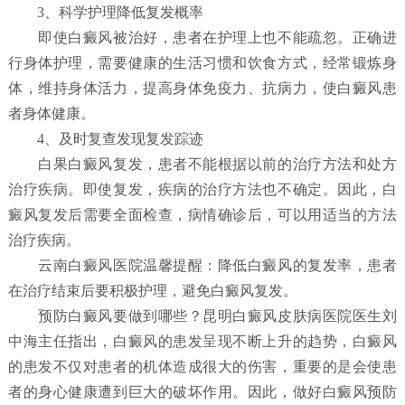
3、科学护理降低复发概率
即使白癜风被治好，患者在护理上也不能疏忽。正确进
行身体护理，需要健康的生活习惯和饮食方式，经常锻炼身
体，维持身体活力，提高身体免疫力、抗病力，使白癜风患
者身体健康。
4、及时复查发现复发踪迹
白果白癜风复发，患者不能根据以前的治疗方法和处方
治疗疾病。即使复发，疾病的治疗方法也不确定。因此，白
癜风复发后需要全面检查，病情确诊后，可以用适当的方法
治疗疾病。
云南白癜风医院温馨提醒：降低白癜风的复发率，患者
在治疗结束后要积极护理，避免白癜风复发。
预防白癜风要做到哪些？
昆明白癜风皮肤病医院
医生刘
中海主任指出，白癜风的患发呈现不断上升的趋势，白癜风
的患发不仅对患者的机体造成很大的伤害，重要的是会使患
者的身心健康遭到巨大的破坏作用。因此，做好白癜风预防