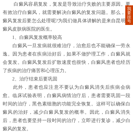
白癜风容易复发，复发是导致治疗失败的主要原因。要
我
有效治疗白癜风，就需要解决白癜风的复发问题。那么，白
要
挂
癜风复发后要怎么处理呢?为我们做具体讲解的是来自昆明白
号
癜风皮肤病医院的医生。
1、白癜风复发概率较高
白癜风一旦发病就很难治疗，治愈后也不能确保一劳永
逸。因为患者在疾病治好后，如果不做护理工作，白癜风就
会复发。白癜风复发后扩散速度也很快，白癜风患者也经历
了疾病的治疗痛苦和心理压力。
2、治疗结束后要巩固
此外，患者也应注意不要认为白癜风消失后疾病会病
愈。临床试验表明，白癜风病情治疗后，患者需要巩固一段
时间的治疗，黑色素细胞的功能完全恢复。这样可以确保白
癜风的治好，减少白癜风复发的概率。因此，白癜风消失
后，患者也要坚持一段时间的治疗，立即进行复诊，减少白
癜风的复发。