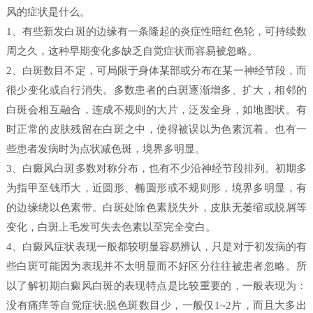
风的症状是什么。
1、有些新发白斑的边缘有一条隆起的炎症性暗红色轮，可持续数
周之久，这种早期变化多缺乏自觉症状而容易被忽略。
2、白斑数目不定，可局限于身体某部或分布在某一神经节段，而
很少变化或自行消失。多数患者的白斑逐渐增多、扩大，相邻的
白斑会相互融合，连成不规则的大片，泛发全身，如地图状。有
时正常的皮肤残留在白斑之中，使得被误以为色素沉着。也有一
些患者发病时为点状减色斑，境界多明显。
3、白癜风白斑多数对称分布，也有不少沿神经节段排列。初期多
为指甲至钱币大，近圆形、椭圆形或不规则形，境界多明显，有
的边缘绕以色素带。白斑处除色素脱失外，皮肤无萎缩或脱屑等
变化，白斑上毛发可失去色素以至完全变白。
4、白癜风症状表现一般都较明显容易辨认，只是对于初发病的有
些白斑可能因为表现并不太明显而不好区分往往被患者忽略。所
以了解初期白癜风白斑的表现特点是比较重要的，一般表现为：
没有痛痒等自觉症状;脱色斑数目少，一般仅1~2片，而且大多出