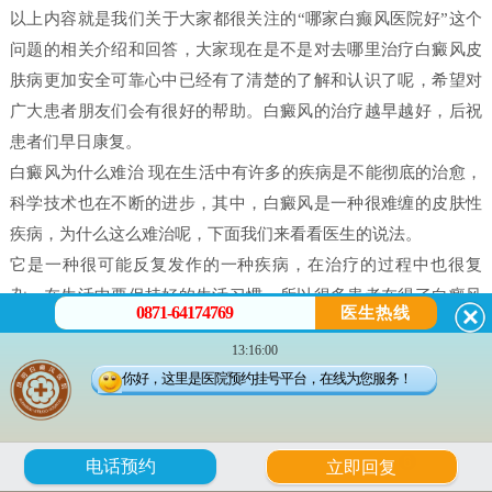
以上内容就是我们关于大家都很关注的“哪家白癫风医院好”这个
问题的相关介绍和回答，大家现在是不是对去哪里治疗白癜风皮
肤病更加安全可靠心中已经有了清楚的了解和认识了呢，希望对
广大患者朋友们会有很好的帮助。白癜风的治疗越早越好，后祝
患者们早日康复。
白癜风为什么难治 现在生活中有许多的疾病是不能彻底的治愈，
科学技术也在不断的进步，其中，白癜风是一种很难缠的皮肤性
疾病，为什么这么难治呢，下面我们来看看医生的说法。
它是一种很可能反复发作的一种疾病，在治疗的过程中也很复
杂，在生活中要保持好的生活习惯，所以很多患者在得了白癜风
0871-64174769
医生热线
之后都害怕治不好。白癜风并不是什么不治之症，只要患者能配
13:16:00
合，还是可以治好的，只不过就是时间问题，所以很多人就会问
你好，这里是医院预约挂号平台，在线为您服务！
治疗白癜风需要多久。
白癜风是有很多原因造成的，我们在治疗时候一定做好检查，接
受正确的治疗。白癜风的发病原因有很多每个患者在体征方面却
6
电话预约
立即回复
没有什么大的、明显的不一样的。所以，在诊断的时候往往会发