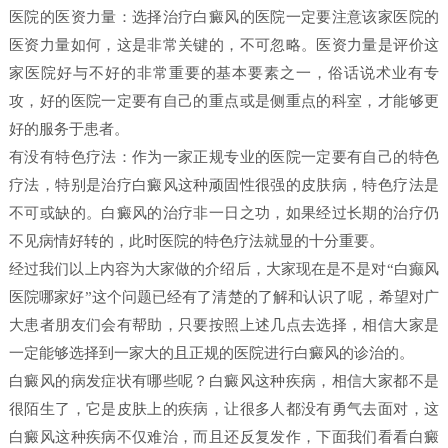
医院的医资力量：选择治疗白癜风的医院一定要注意该家医院的
医资力量如何，这是非常关键的，不可忽略。医资力量是评价这
家医院好与不好的非常重要的基本要素之一，俗话说术业有专
攻，好的医院一定要有自己的重点或是侧重点的科室，才能够更
好的服务于患者。
有没有特色疗法：作为一家正规专业的医院一定要有自己的特色
疗法，特别是治疗白癜风这种顽固性很强的皮肤病，特色疗法是
不可或缺的。白癜风的治疗非一日之功，如果经过长期的治疗仍
不见病情好转的，此时医院的特色疗法就显的十分重要。
经过我们以上内容为大家做的介绍后，大家现在是不是对“白癫风
医院哪家好”这个问题已经有了清楚的了解和认识了呢，希望对广
大患者朋友们会有帮助，只要按照上述几点去选择，相信大家是
一定能够选择到一家大的且正规的医院进行白癜风的诊治的。
白癜风的病发症状有哪些呢？白癜风这种疾病，相信大家都不是
很陌生了，它是皮肤上的疾病，让很多人都没有勇气去面对，这
白癜风这种疾病不仅难治，而且还反复发作，下面我们看看白癜