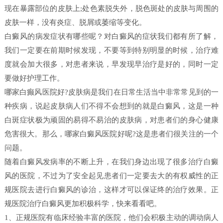
现在暴露部位的皮肤上;处色素脱失外，脱色斑处的皮肤与周围的
皮肤一样，没有炎症、脱屑或萎缩等变化。
白癜风的病发症状有哪些呢？对白癜风的症状我们都有所了解，
我们一定要在前期时候发现，不要等到特别明显的时候，治疗难
度就会加大很多，对患者来说，早发现早治疗是好的，同时一定
要做好护理工作。
哪家白癫风医院好?皮肤病是我们在日常生活当中非常常见到的一
种疾病，说起皮肤病人们不得不会想到的就是白癜风，这是一种
白斑症状极为顽固的易得不易治的皮肤病，对患者们的身心健康
危害很大。那么，哪家白癜风医院好呢?这是患者们很关注的一个
问题。
随着白癜风发病率的不断上升，在我们身边出现了很多治疗白癜
风的医院，不过为了安全起见患者们一定要去大的有权威性的正
规医院去进行白癜风的诊治，这样才可以保证终的治疗效果。正
规医院治疗白癜风更加积极科学，快来看看吧。
1、正规医院有临床经验丰富的医院，他们会积极主动的调动病人