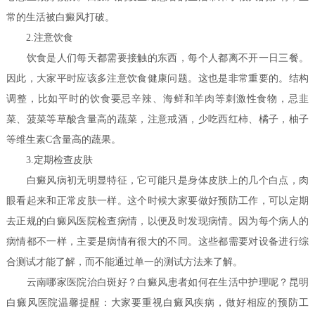
常的生活被白癜风打破。
2.注意饮食
饮食是人们每天都需要接触的东西，每个人都离不开一日三餐。
因此，大家平时应该多注意饮食健康问题。这也是非常重要的。结构
调整，比如平时的饮食要忌辛辣、海鲜和羊肉等刺激性食物，忌韭
菜、菠菜等草酸含量高的蔬菜，注意戒酒，少吃西红柿、橘子，柚子
等维生素C含量高的蔬果。
3.定期检查皮肤
白癜风病初无明显特征，它可能只是身体皮肤上的几个白点，肉
眼看起来和正常皮肤一样。这个时候大家要做好预防工作，可以定期
去正规的白癜风医院检查病情，以便及时发现病情。因为每个病人的
病情都不一样，主要是病情有很大的不同。这些都需要对设备进行综
合测试才能了解，而不能通过单一的测试方法来了解。
云南哪家医院治白斑好？白癜风患者如何在生活中护理呢？
昆明
白癜风医院温馨提醒：大家要重视白癜风疾病，做好相应的预防工