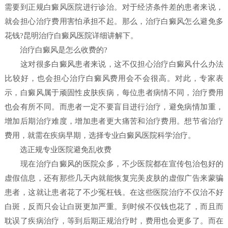
需要到正规白癜风医院进行诊治。对于经济条件差的患者来说，
就会担心治疗费用害怕承担不起。那么，治疗白癜风怎么避免多
花钱?昆明治疗白癜风医院详细讲解下。
治疗白癜风是怎么收费的?
这对很多白癜风患者来说，这不仅担心治疗白癜风什么办法
比较好，也会担心治疗白癜风费用会不会很高。对此，专家表
示，白癜风属于顽固性皮肤疾病，每位患者病情不同，治疗费用
也会有所不同。而患者一定不要盲目进行治疗，避免病情加重，
增加后期治疗难度，增加患者更大痛苦和治疗费用。想节省治疗
费用，就需在疾病早期，选择专业白癜风医院科学治疗。
选正规专业医院避免乱收费
现在治疗白癜风的医院众多，不少医院都在宣传包治包好的
虚假信息，还有那些几天内就能恢复完美皮肤的虚假广告来蒙骗
患者，这就让患者花了不少冤枉钱。在这些医院治疗不仅治不好
白斑，反而只会让白斑更加严重。到时候不仅钱也花了，而且而
耽误了疾病治疗，等到后期正规治疗时，费用也会更多了。而在