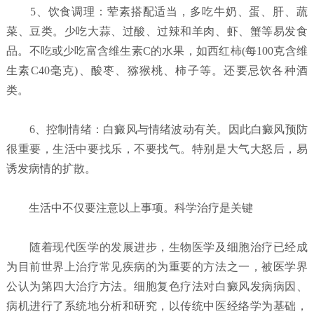
5、饮食调理：荤素搭配适当，多吃牛奶、蛋、肝、蔬
菜、豆类。少吃大蒜、过酸、过辣和羊肉、虾、蟹等易发食
品。不吃或少吃富含维生素C的水果，如西红柿(每100克含维
生素C40毫克)、酸枣、猕猴桃、柿子等。还要忌饮各种酒
类。
6、控制情绪：白癜风与情绪波动有关。因此白癜风预防
很重要，生活中要找乐，不要找气。特别是大气大怒后，易
诱发病情的扩散。
生活中不仅要注意以上事项。科学治疗是关键
随着现代医学的发展进步，生物医学及细胞治疗已经成
为目前世界上治疗常见疾病的为重要的方法之一，被医学界
公认为第四大治疗方法。细胞复色疗法对白癜风发病病因、
病机进行了系统地分析和研究，以传统中医经络学为基础，