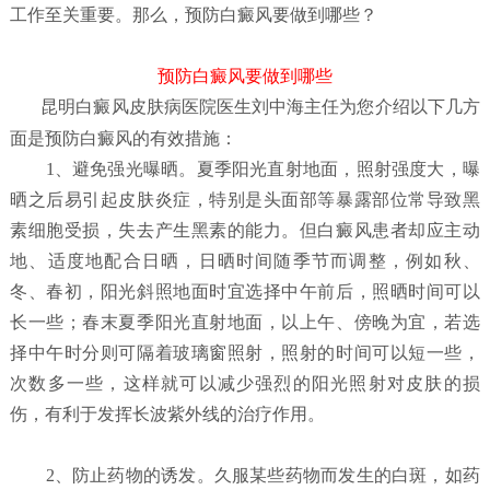
工作至关重要。那么，预防白癜风要做到哪些？
预防白癜风要做到哪些
昆明白癜风皮肤病医院
医生刘中海主任为您介绍以下几方
面是预防白癜风的有效措施：
1、避免强光曝晒。夏季阳光直射地面，照射强度大，曝
晒之后易引起皮肤炎症，特别是头面部等暴露部位常导致黑
素细胞受损，失去产生黑素的能力。但白癜风患者却应主动
地、适度地配合日晒，日晒时间随季节而调整，例如秋、
冬、春初，阳光斜照地面时宜选择中午前后，照晒时间可以
长一些；春末夏季阳光直射地面，以上午、傍晚为宜，若选
择中午时分则可隔着玻璃窗照射，照射的时间可以短一些，
次数多一些，这样就可以减少强烈的阳光照射对皮肤的损
伤，有利于发挥长波紫外线的治疗作用。
2、防止药物的诱发。久服某些药物而发生的白斑，如药