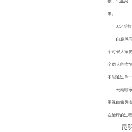
物，忌韭菜
果。
3.定期检
白癜风病初
个时候大家
个病人的病
不能通过单
云南哪
重视白癜风
在治疗的过
昆明专