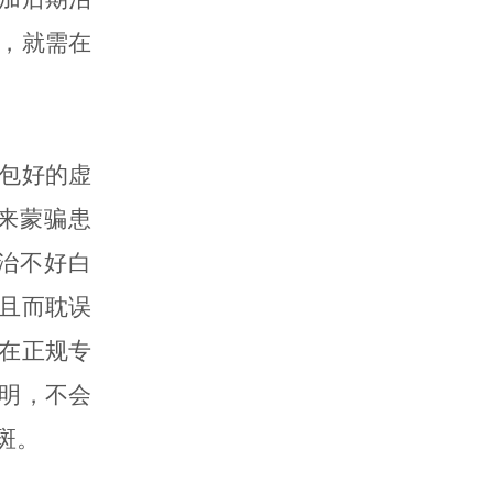
，就需在
包好的虚
来蒙骗患
治不好白
且而耽误
在正规专
明，不会
斑。