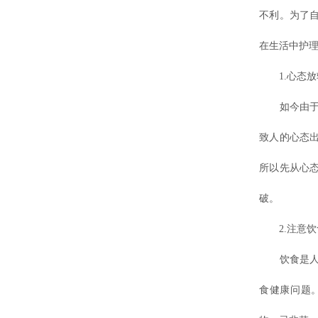
不利。为了
在生活中护
1.心态放
如今由于社
致人的心态
所以先从心
破。
2.注意饮
饮食是人们
食健康问题