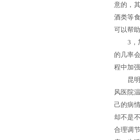
意的，
酒类等
可以帮
3，加
的几率
程中加
昆明专
风医院
己的病
却不是
合理调