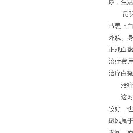
康，生
昆明白
己患上
外貌、
正规白
治疗费
治疗白
治疗白
这对很
较好，
癜风属
不同。