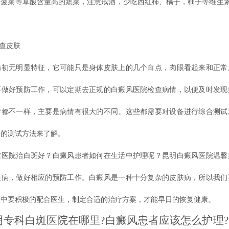
、菠菜等草酸含量高的蔬菜，注意戒酒，少吃西红柿、橘子，柚子等维生素
查皮肤
无明显特征，它可能只是身体皮肤上的几个白点，肉眼看起来和正常
要做好预防工作，可以定期去正规的白癜风医院检查病情，以便及时发现
情都不一样，主要是病情有很大的不同。这些都需要对设备进行综合测试
一的测试方法来了解。
家医院治白斑好？白癜风患者如何在生活中护理呢？
昆明白癜风医院温馨
疾病，做好相应的预防工作。白癜风是一种十分复杂的皮肤病，所以我们
程中要积极的配合医生，制定合适的治疗方案，才能早日的恢复健康。
科白斑医院在哪里?白癜风患者应该怎么护理?