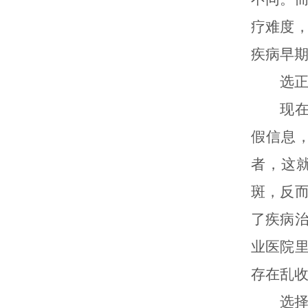
疗难度
疾病早
选正规
现在治
假信息
者，这
斑，反
了疾病
业医院
存在乱
选择专