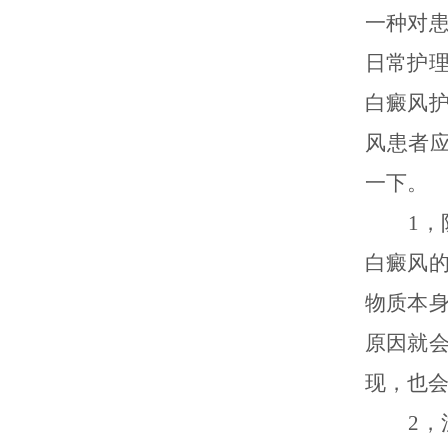
一种对
日常护
白癜风
风患者
一下。
1，防
白癜风
物质本
原因就
现，也
2，注