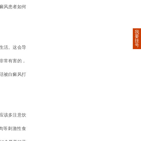
癜风患者如何
我
要
挂
号
生活。这会导
非常有害的，
活被白癜风打
应该多注意饮
肉等刺激性食