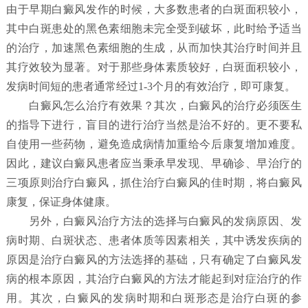
由于早期白癜风发作的时候，大多数患者的白斑面积较小，
其中白斑患处的黑色素细胞未完全受到破坏，此时给予适当
的治疗，加速黑色素细胞的生成，从而加快其治疗时间并且
其疗效较为显著。对于那些身体素质较好，白斑面积较小，
发病时间短的患者通常经过1-3个月的有效治疗，即可康复。
白癜风怎么治疗有效果？
其次，白癜风的治疗必须医生
的指导下进行，盲目的进行治疗当然是治不好的。更不要私
自使用一些药物，避免造成病情加重给今后康复增加难度。
因此，建议白癜风患者应当秉承早发现、早确诊、早治疗的
三项原则治疗白癜风，抓住治疗白癜风的佳时期，将白癜风
康复，保证身体健康。
另外，白癜风治疗方法的选择与白癜风的发病原因、发
病时期、白斑状态、患者体质等因素相关，其中诱发疾病的
原因是治疗白癜风的方法选择的基础，只有确定了白癜风发
病的根本原因，其治疗白癜风的方法才能起到对症治疗的作
用。其次，白癜风的发病时期和白斑形态是治疗白斑的参