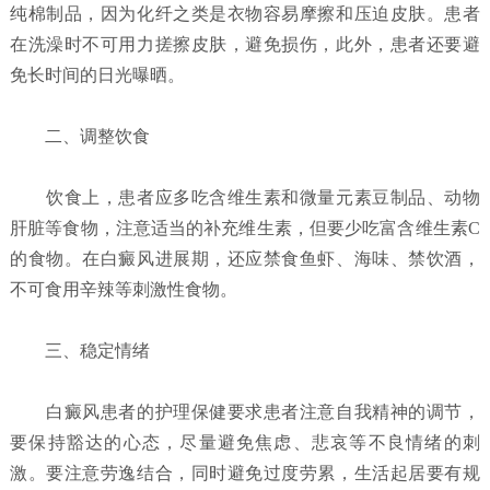
纯棉制品，因为化纤之类是衣物容易摩擦和压迫皮肤。患者
在洗澡时不可用力搓擦皮肤，避免损伤，此外，患者还要避
免长时间的日光曝晒。
二、调整饮食
饮食上，患者应多吃含维生素和微量元素豆制品、动物
肝脏等食物，注意适当的补充维生素，但要少吃富含维生素C
的食物。在白癜风进展期，还应禁食鱼虾、海味、禁饮酒，
不可食用辛辣等刺激性食物。
三、稳定情绪
白癜风患者的护理保健要求患者注意自我精神的调节，
要保持豁达的心态，尽量避免焦虑、悲哀等不良情绪的刺
激。要注意劳逸结合，同时避免过度劳累，生活起居要有规