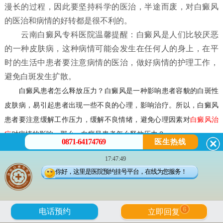
漫长的过程，因此要坚持科学的医治，半途而废，对白癜风
的医治和病情的好转都是很不利的。
云南白癜风专科医院温馨提醒：白癜风是人们比较厌恶
的一种皮肤病，这种病情可能会发生在任何人的身上，在平
时的生活中患者要注意病情的医治，做好病情的护理工作，
避免白斑发生扩散。
白癜风患者怎么释放压力？
白癜风是一种影响患者容貌的白斑性
皮肤病，易引起患者出现一些不良的心理，影响治疗。所以，白癜风
患者要注意缓解工作压力，缓解不良情绪，避免心理因素对
白癜风治
疗
对病情的影响。那么，
白癜风患者怎么释放压力？
0871-64174769
医生热线
17:47:49
白癜风患者怎么释放压力？
你好，这里是医院预约挂号平台，在线为您服务！
一，白癜风患者应放松自己。患上白癜风后，患者应放松自己，
遇到不公平和有意见的事情要坦率地说出来，不要压在心里，患者可
6
电话预约
立即回复
通过发泄以消不快之气，例如面对沙包或人头偶像猛打几拳，或者大