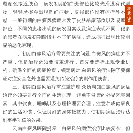
斑颜色接近肤色，病发初期的白斑部位比较光滑没有代谢
我
物，轻轻摩擦会出现潮红症状，皮损部位没有痛痒等不适
要
挂
感，一般初期的白癜风病症常发于皮肤暴露部位以及易摩擦
号
部位，不同的患者出现的病发因素以及病症表现不同，很多
的患者在病发初期阶段并不了解病症，造成病征出现比较明
显的恶化表现。
二、初期白癜风治疗需要关注的问题;白癜风的病症并不
严重，但是治疗必须要慎重进行，首先要选择正规专业机
构，确保全面的病症检查，锁定病灶;白癜风的疗法除了要保
证对症安全之外也需要避免传统治疗的副作用伤害。
三、初期白癜风治疗需注重护理;众所周知白癜风的病症
治疗必须要进行全面的生活护理，避免不健康的外界环境因
素，其中饮食、睡眠以及心理护理要合理，注意养成健康良
好的生活习惯，保证良好的身体抵抗力，使初期病症治疗达
到事半功倍的效果。
云南白癜风医院提示：白癜风的病症治疗比较复杂，但