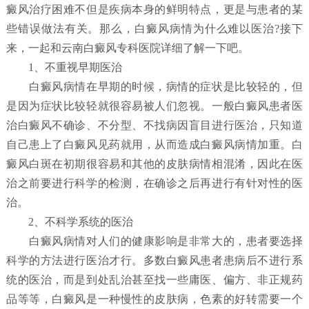
癜风治疗困难不但是疾病本身的鲜明特点，更是与患者的某
些错误做法有关。那么，白癜风病情为什么难以医治?接下
来，一起和云南白癜风专科医院详细了解一下吧。
1、不重视早期医治
白癜风病情在早期的时候，病情的症状是比较轻的，但
是因为症状比较轻就很容易被人们忽视。一般白癜风患者医
治白癜风不确诊、不分型、不找病因盲目进行医治，只知道
自己患上了白癜风见药就用，从而造成白癜风病情加重。白
癜风白斑在初期很容易和其他的皮肤病情相混淆，因此在医
治之前要进行科学的检测，在确诊之后再进行有针对性的医
治。
2、不科学系统的医治
白癜风病情对人们的健康影响是非常大的，患者要选择
科学的方法进行医治才行。多数白癜风患者患病后不进行系
统的医治，而是到处乱治甚至找一些庸医、偏方、非正规药
品等等，白癜风是一种慢性的皮肤病，色素的好转需要一个