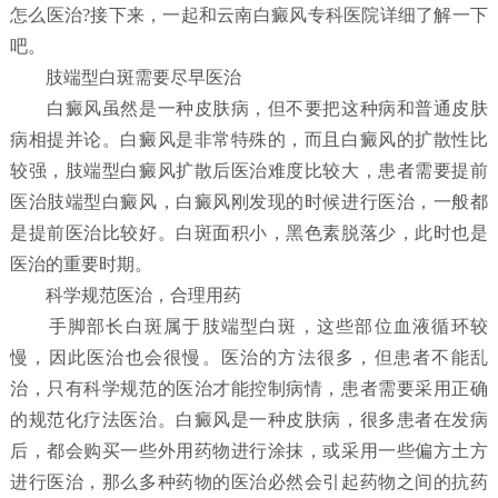
怎么医治?接下来，一起和云南白癜风专科医院详细了解一下
吧。
肢端型白斑需要尽早医治
白癜风虽然是一种皮肤病，但不要把这种病和普通皮肤
病相提并论。白癜风是非常特殊的，而且白癜风的扩散性比
较强，肢端型白癜风扩散后医治难度比较大，患者需要提前
医治肢端型白癜风，白癜风刚发现的时候进行医治，一般都
是提前医治比较好。白斑面积小，黑色素脱落少，此时也是
医治的重要时期。
科学规范医治，合理用药
手脚部长白斑属于肢端型白斑，这些部位血液循环较
慢，因此医治也会很慢。医治的方法很多，但患者不能乱
治，只有科学规范的医治才能控制病情，患者需要采用正确
的规范化疗法医治。白癜风是一种皮肤病，很多患者在发病
后，都会购买一些外用药物进行涂抹，或采用一些偏方土方
进行医治，那么多种药物的医治必然会引起药物之间的抗药