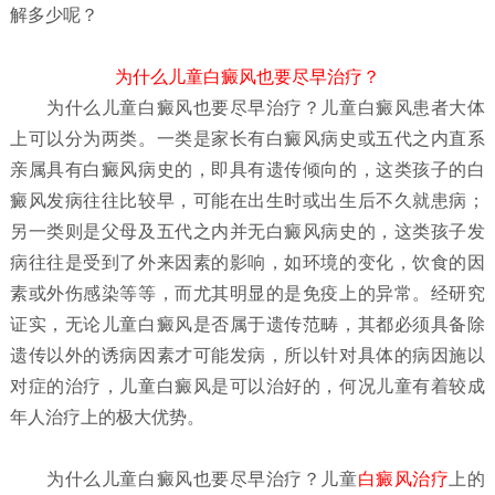
解多少呢？
为什么儿童白癜风也要尽早治疗？
为什么儿童白癜风也要尽早治疗？
儿童白癜风患者大体
上可以分为两类。一类是家长有白癜风病史或五代之内直系
亲属具有白癜风病史的，即具有遗传倾向的，这类孩子的白
癜风发病往往比较早，可能在出生时或出生后不久就患病；
另一类则是父母及五代之内并无白癜风病史的，这类孩子发
病往往是受到了外来因素的影响，如环境的变化，饮食的因
素或外伤感染等等，而尤其明显的是免疫上的异常。经研究
证实，无论儿童白癜风是否属于遗传范畴，其都必须具备除
遗传以外的诱病因素才可能发病，所以针对具体的病因施以
对症的治疗，儿童白癜风是可以治好的，何况儿童有着较成
年人治疗上的极大优势。
为什么儿童白癜风也要尽早治疗？
儿童
白癜风治疗
上的