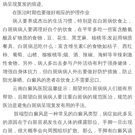
病呈现复发的痕迹。
在医治时期也要做好相应的护理作业
病人要养成杰出的生活习惯，特别是在白斑病饮食上，
白斑病病人要调理好自个的饮食，在平常多吃一些富含酪氨
酸及矿物质的食物，豆、花生、黑芝麻、核桃等;发起用铜质
餐具。白斑病忌吃什么：富含维生素C的食物如桔子、西红
柿、葡萄、山楂、猕猴桃等;烟、酒、辣椒、海鲜等辛辣刺激
性食物。另外，病人多出去参与户外活动有利于强身健体，
增强自身体抗力，但白斑病病人外出要做好防护措施，防止
阳光暴晒。白癜风的患者在饮食上不需要忌口。
云南白癜风医院温馨提示：期望对白斑病病人们能有所
帮助，后期望白斑病病人要注重白斑病的规范医治，规范的
医治是避免白斑病呈现复发有用的手法。
肢端型白癜风是一种常见的白癜风类型，病症如此多见
的原因在于白斑容易发生在人体的裸露部位。手脚一旦出现
白斑，很大概率会向周围组织扩散。那么，手脚有白癜风该