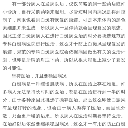
有一部分病人在发病以后，仅仅简略的到一些药店或许
小诊所，自行采购药物来服用。尽管短时间内病况是得到控
制了，肉眼也看到白斑有恢复的痕迹。可是本来体内的黑色
素细胞并未生成，所以病人一旦停药就会呈现复发的痕迹。
因此主张白斑病病人在进行白斑病医治的时分要挑选规范的
专科白斑病医院进行医治，这么才干防止白癜风呈现复发的
痕迹，规范的专科白斑病医院会依据病因做出有关的医治计
划，也即是所谓的对症下药。所以从很大程度上减少了复发
的可能性。
坚持医治，并且要稳固病况
白斑病是一种缓慢肌肤病，所以在医治上存在难度。许
多病人无法坚持长时间的医治，都是在医治进行到一半的时
分，由于各种原因此挑选了抛弃医治。那么这么即便白癜风
有呈现好转的现象，也会由于病人抛弃了医治，而呈现分
散，乃至更严峻的后果。所以病人在医治时期要坚持医治。
在治好以后依然要继续稳固病况，这么才干有用的防止白斑