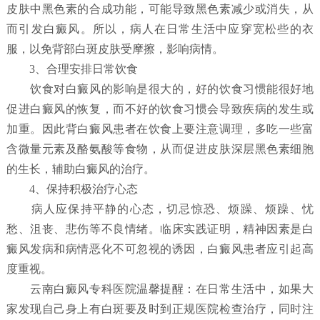
皮肤中黑色素的合成功能，可能导致黑色素减少或消失，从
而引发白癜风。所以，病人在日常生活中应穿宽松些的衣
服，以免背部白斑皮肤受摩擦，影响病情。
3、合理安排日常饮食
饮食对白癜风的影响是很大的，好的饮食习惯能很好地
促进白癜风的恢复，而不好的饮食习惯会导致疾病的发生或
加重。因此背白癜风患者在饮食上要注意调理，多吃一些富
含微量元素及酪氨酸等食物，从而促进皮肤深层黑色素细胞
的生长，辅助白癜风的治疗。
4、保持积极治疗心态
病人应保持平静的心态，切忌惊恐、烦躁、烦躁、忧
愁、沮丧、悲伤等不良情绪。临床实践证明，精神因素是白
癜风发病和病情恶化不可忽视的诱因，白癜风患者应引起高
度重视。
云南白癜风专科医院温馨提醒：在日常生活中，如果大
家发现自己身上有白斑要及时到正规医院检查治疗，同时注