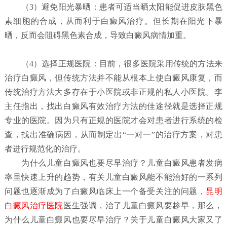
（
3）避免阳光暴晒：
患者可适当晒太阳能促进皮肤黑色
素细胞的合成，从而利于白癜风治疗。但长期在阳光下暴
晒，反而会阻碍黑色素合成，导致白癜风病情加重。
（4）选择正规医院：
目前，很多医院采用传统的方法来
治疗白癜风，但传统方法并不能从根本上使白癜风康复，而
传统治疗方法大多存在于小医院或非正规的私人小医院。李
主任指出，找出白癜风有效治疗方法的佳途径就是选择正规
专业的医院。因为只有正规的医院才会对患者进行系统的检
查，找出准确病因，从而制定出“一对一”的治疗方案，对患
者进行规范化的治疗。
为什么儿童白癜风也要尽早治疗？
儿童白癜风患者发病
率呈快速上升的趋势，有关儿童白癜风能不能治好的一系列
问题也逐渐成为了白癜风临床上一个备受关注的问题，
昆明
白癜风治疗医院
医生强调，治了儿童白癜风要趁早，那么，
为什么儿童白癜风也要尽早治疗？关于儿童白癜风大家又了