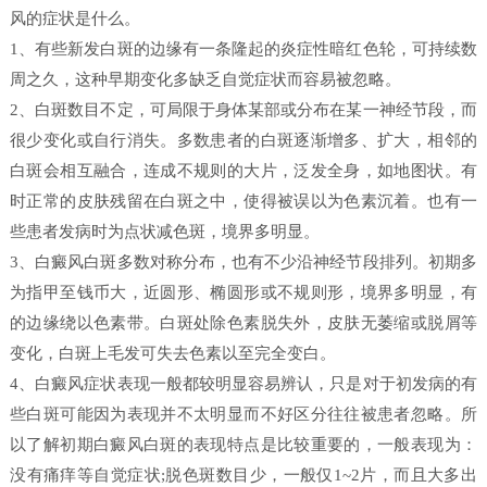
风的症状是什么。
1、有些新发白斑的边缘有一条隆起的炎症性暗红色轮，可持续数
周之久，这种早期变化多缺乏自觉症状而容易被忽略。
2、白斑数目不定，可局限于身体某部或分布在某一神经节段，而
很少变化或自行消失。多数患者的白斑逐渐增多、扩大，相邻的
白斑会相互融合，连成不规则的大片，泛发全身，如地图状。有
时正常的皮肤残留在白斑之中，使得被误以为色素沉着。也有一
些患者发病时为点状减色斑，境界多明显。
3、白癜风白斑多数对称分布，也有不少沿神经节段排列。初期多
为指甲至钱币大，近圆形、椭圆形或不规则形，境界多明显，有
的边缘绕以色素带。白斑处除色素脱失外，皮肤无萎缩或脱屑等
变化，白斑上毛发可失去色素以至完全变白。
4、白癜风症状表现一般都较明显容易辨认，只是对于初发病的有
些白斑可能因为表现并不太明显而不好区分往往被患者忽略。所
以了解初期白癜风白斑的表现特点是比较重要的，一般表现为：
没有痛痒等自觉症状;脱色斑数目少，一般仅1~2片，而且大多出