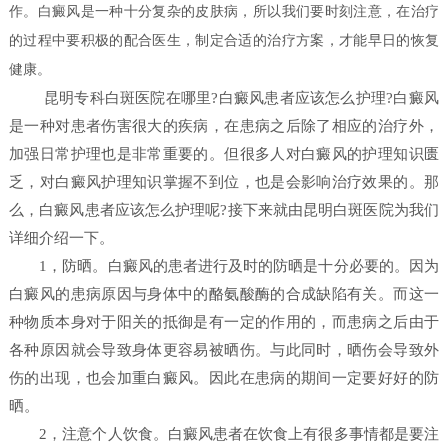
作。白癜风是一种十分复杂的皮肤病，所以我们要时刻注意，在治疗
的过程中要积极的配合医生，制定合适的治疗方案，才能早日的恢复
健康。
昆明专科白斑医院在哪里?白癜风患者应该怎么护理?白癜风
是一种对患者伤害很大的疾病，在患病之后除了相应的治疗外，
加强日常护理也是非常重要的。但很多人对白癜风的护理知识匮
乏，对白癜风护理知识掌握不到位，也是会影响治疗效果的。那
么，白癜风患者应该怎么护理呢?接下来就由昆明白斑医院为我们
详细介绍一下。
1，防晒。白癜风的患者进行及时的防晒是十分必要的。因为
白癜风的患病原因与身体中的酪氨酸酶的合成缺陷有关。而这一
种物质本身对于阳关的抵御是有一定的作用的，而患病之后由于
各种原因就会导致身体更容易被晒伤。与此同时，晒伤会导致外
伤的出现，也会加重白癜风。因此在患病的期间一定要好好的防
晒。
2，注意个人饮食。白癜风患者在饮食上有很多事情都是要注