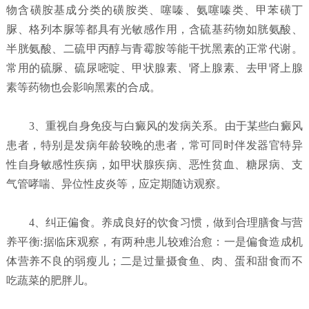
物含磺胺基成分类的磺胺类、噻嗪、氨噻嗪类、甲苯磺丁
脲、格列本脲等都具有光敏感作用，含硫基药物如胱氨酸、
半胱氨酸、二硫甲丙醇与青霉胺等能干扰黑素的正常代谢。
常用的硫脲、硫尿嘧啶、甲状腺素、肾上腺素、去甲肾上腺
素等药物也会影响黑素的合成。
3、重视自身免疫与白癜风的发病关系。由于某些白癜风
患者，特别是发病年龄较晚的患者，常可同时伴发器官特异
性自身敏感性疾病，如甲状腺疾病、恶性贫血、糖尿病、支
气管哮喘、异位性皮炎等，应定期随访观察。
4、纠正偏食。养成良好的饮食习惯，做到合理膳食与营
养平衡:据临床观察，有两种患儿较难治愈：一是偏食造成机
体营养不良的弱瘦儿；二是过量摄食鱼、肉、蛋和甜食而不
吃蔬菜的肥胖儿。