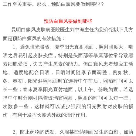
工作至关重要。那么，预防白癜风要做到哪些？
预防白癜风要做到哪些
昆明白癜风皮肤病医院
医生刘中海主任为您介绍以下几方
面是预防白癜风的有效措施：
1、避免强光曝晒。夏季阳光直射地面，照射强度大，曝
晒之后易引起皮肤炎症，特别是头面部等暴露部位常导致黑
素细胞受损，失去产生黑素的能力。但白癜风患者却应主动
地、适度地配合日晒，日晒时间随季节而调整，例如秋、
冬、春初，阳光斜照地面时宜选择中午前后，照晒时间可以
长一些；春末夏季阳光直射地面，以上午、傍晚为宜，若选
择中午时分则可隔着玻璃窗照射，照射的时间可以短一些，
次数多一些，这样就可以减少强烈的阳光照射对皮肤的损
伤，有利于发挥长波紫外线的治疗作用。
2、防止药物的诱发。久服某些药物而发生的白斑，如药