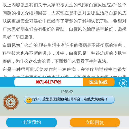
以上内容就是我们关于大家都很关注的“哪家白癫风医院好”这个
问题的相关介绍和回答，大家现在是不是对去哪里治疗白癜风皮
肤病更加安全可靠心中已经有了清楚的了解和认识了呢，希望对
广大患者朋友们会有很好的帮助。白癜风的治疗越早越好，后祝
患者们早日康复。
白癜风为什么难治 现在生活中有许多的疾病是不能彻底的治愈，
科学技术也在不断的进步，其中，白癜风是一种很难缠的皮肤性
疾病，为什么这么难治呢，下面我们来看看医生的说法。
它是一种很可能反复发作的一种疾病，在治疗的过程中也很复
杂，在生活中要保持好的生活习惯，所以很多患者在得了白癜风
0871-64174769
医生热线
之后都害怕治不好。白癜风并不是什么不治之症，只要患者能配
12:58:02
合，还是可以治好的，只不过就是时间问题，所以很多人就会问
你好，这里是医院预约挂号平台，在线为您服务！
治疗白癜风需要多久。
白癜风是有很多原因造成的，我们在治疗时候一定做好检查，接
受正确的治疗。白癜风的发病原因有很多每个患者在体征方面却
6
电话预约
立即回复
没有什么大的、明显的不一样的。所以，在诊断的时候往往会发