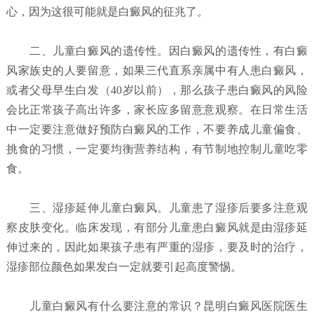
心，因为这很可能就是白癜风的征兆了。
二、儿童白癜风的遗传性。因白癜风的遗传性，有白癜
风家族史的人要留意，如果三代直系亲属中有人患白癜风，
或者父母早生白发（40岁以前），那么孩子患白癜风的风险
会比正常孩子高出许多，家长应多留意意观察。在日常生活
中一定要注意做好预防白癜风的工作，不要养成儿童偏食、
挑食的习惯，一定要均衡营养结构，有节制地控制儿童吃零
食。
三、湿疹延伸儿童白癜风。儿童患了湿疹后要多注意观
察皮肤变化。临床发现，有部分儿童患白癜风就是由湿疹延
伸过来的，因此如果孩子患有严重的湿疹，要及时的治疗，
湿疹部位颜色如果发白一定就要引起高度警惕。
儿童白癜风有什么要注意的常识？昆明白癜风医院
医生