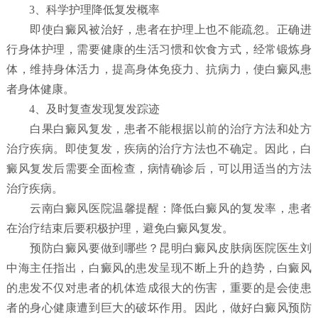
3、科学护理降低复发概率
即使白癜风被治好，患者在护理上也不能疏忽。正确进
行身体护理，需要健康的生活习惯和饮食方式，经常锻炼身
体，维持身体活力，提高身体免疫力、抗病力，使白癜风患
者身体健康。
4、及时复查发现复发踪迹
白果白癜风复发，患者不能根据以前的治疗方法和处方
治疗疾病。即使复发，疾病的治疗方法也不确定。因此，白
癜风复发后需要全面检查，病情确诊后，可以用适当的方法
治疗疾病。
云南白癜风医院温馨提醒：降低白癜风的复发率，患者
在治疗结束后要积极护理，避免白癜风复发。
预防白癜风要做到哪些？
昆明白癜风皮肤病医院
医生刘
中海主任指出，白癜风的患发呈现不断上升的趋势，白癜风
的患发不仅对患者的机体造成很大的伤害，重要的是会使患
者的身心健康遭到巨大的破坏作用。因此，做好白癜风预防