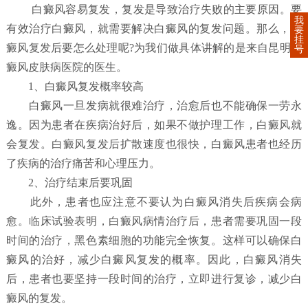
白癜风容易复发，复发是导致治疗失败的主要原因。要
我
有效治疗白癜风，就需要解决白癜风的复发问题。那么，白
要
挂
癜风复发后要怎么处理呢?为我们做具体讲解的是来自昆明白
号
癜风皮肤病医院的医生。
1、白癜风复发概率较高
白癜风一旦发病就很难治疗，治愈后也不能确保一劳永
逸。因为患者在疾病治好后，如果不做护理工作，白癜风就
会复发。白癜风复发后扩散速度也很快，白癜风患者也经历
了疾病的治疗痛苦和心理压力。
2、治疗结束后要巩固
此外，患者也应注意不要认为白癜风消失后疾病会病
愈。临床试验表明，白癜风病情治疗后，患者需要巩固一段
时间的治疗，黑色素细胞的功能完全恢复。这样可以确保白
癜风的治好，减少白癜风复发的概率。因此，白癜风消失
后，患者也要坚持一段时间的治疗，立即进行复诊，减少白
癜风的复发。