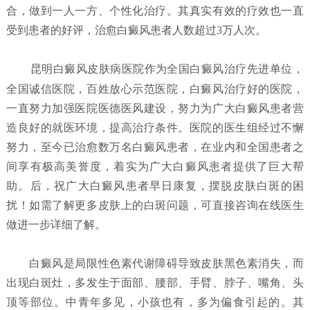
合，做到一人一方、个性化治疗。其真实有效的疗效也一直
受到患者的好评，治愈白癜风患者人数超过3万人次。
昆明白癜风皮肤病医院
作为全国白癜风治疗先进单位，
全国诚信医院，百姓放心示范医院，白癜风治疗好的医院，
一直努力加强医院医德医风建设，努力为广大白癜风患者营
造良好的就医环境，提高治疗条件。医院的医生组经过不懈
努力，至今已治愈数万名白癜风患者，在业内和全国患者之
间享有极高美誉度，着实为广大白癜风患者提供了巨大帮
助。后，祝广大白癜风患者早日康复，摆脱皮肤白斑的困
扰！如需了解更多皮肤上的白斑问题，可直接咨询在线医生
做进一步详细了解。
白癜风是局限性色素代谢障碍导致皮肤黑色素消失，而
出现白斑灶，多发生于面部、腰部、手臂、脖子、嘴角、头
顶等部位。中青年多见，小孩也有，多为偏食引起的。其