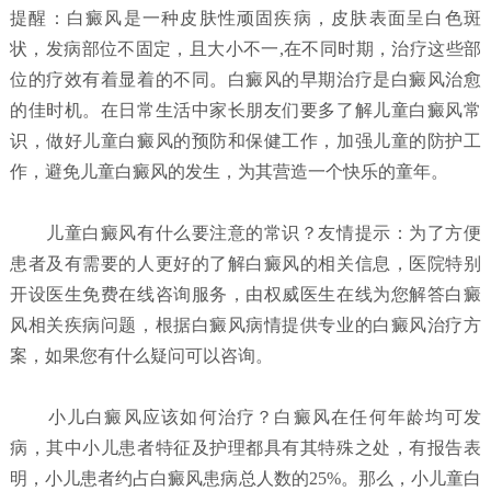
提醒：白癜风是一种皮肤性顽固疾病，皮肤表面呈白色斑
状，发病部位不固定，且大小不一,在不同时期，治疗这些部
位的疗效有着显着的不同。白癜风的早期治疗是白癜风治愈
的佳时机。在日常生活中家长朋友们要多了解儿童白癜风常
识，做好儿童白癜风的预防和保健工作，加强儿童的防护工
作，避免儿童白癜风的发生，为其营造一个快乐的童年。
儿童白癜风有什么要注意的常识？
友情提示：为了方便
患者及有需要的人更好的了解白癜风的相关信息，医院特别
开设医生免费在线咨询服务，由权威医生在线为您解答白癜
风相关疾病问题，根据白癜风病情提供专业的白癜风治疗方
案，如果您有什么疑问可以咨询。
小儿白癜风应该如何治疗？
白癜风在任何年龄均可发
病，其中小儿患者特征及护理都具有其特殊之处，有报告表
明，小儿患者约占白癜风患病总人数的25%。那么，小儿童白