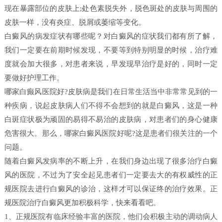
现在暴露部位的皮肤上;处色素脱失外，脱色斑处的皮肤与周围的
皮肤一样，没有炎症、脱屑或萎缩等变化。
白癜风的病发症状有哪些呢？对白癜风的症状我们都有所了解，
我们一定要在前期时候发现，不要等到特别明显的时候，治疗难
度就会加大很多，对患者来说，早发现早治疗是好的，同时一定
要做好护理工作。
哪家白癫风医院好?皮肤病是我们在日常生活当中非常常见到的一
种疾病，说起皮肤病人们不得不会想到的就是白癜风，这是一种
白斑症状极为顽固的易得不易治的皮肤病，对患者们的身心健康
危害很大。那么，哪家白癜风医院好呢?这是患者们很关注的一个
问题。
随着白癜风发病率的不断上升，在我们身边出现了很多治疗白癜
风的医院，不过为了安全起见患者们一定要去大的有权威性的正
规医院去进行白癜风的诊治，这样才可以保证终的治疗效果。正
规医院治疗白癜风更加积极科学，快来看看吧。
1、正规医院有临床经验丰富的医院，他们会积极主动的调动病人