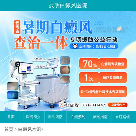
您好,这里是在线预约挂号平台！
昆明白癜风医院
请问你是有白斑、白癜风问题吗？
首页
医院简介
医生团队
在线预约
就医指南
来院路线
首页
>
白癜风常识
>