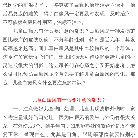
代医学的前沿技术，一举突破了白癜风治疗治标不治本、治
后易复发的难关。得了白癜风一定要及时发现、及时治疗，
不可依赖白癜风外用药，治标不治本。
儿童白癜风有什么要注意的常识？
白癜风是一种发病范
围比较广的皮肤疾病，不分年龄性别，特别是近几年，其发
病率越来越高，而儿童白癜风是其中比较特殊的一个群体，
这令许多家长忧心忡忡。患上此病无可避免的会给儿童的心
灵造成很大的阴影，这让家长们在心痛之余又开始思考，怎
么做可以预防白癜风呢？首先要了解儿童白癜风
的常识。那
么，儿童白癜风有什么要注意的常识？
儿童白癜风有什么要注意的常识？
一、注意做好儿童伤口处理。儿童出现皮肤外伤时，家
长需注意做好伤口处理。因为白癜风的发生与外伤有很大关
系，在外伤后3个月到半年内，如果疤痕处的颜色还是没有恢
复正常，呈现白色，尤其是口角、眼周等部位就要特别小