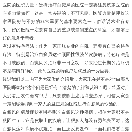
医院的医资力量：选择治疗白癜风的医院一定要注意该家医院的
医资力量如何，这是非常关键的，不可忽略。医资力量是评价这
家医院好与不好的非常重要的基本要素之一，俗话说术业有专
攻，好的医院一定要有自己的重点或是侧重点的科室，才能够更
好的服务于患者。
有没有特色疗法：作为一家正规专业的医院一定要有自己的特色
疗法，特别是治疗白癜风这种顽固性很强的皮肤病，特色疗法是
不可或缺的。白癜风的治疗非一日之功，如果经过长期的治疗仍
不见病情好转的，此时医院的特色疗法就显的十分重要。
经过我们以上内容为大家做的介绍后，大家现在是不是对“白癫风
医院哪家好”这个问题已经有了清楚的了解和认识了呢，希望对广
大患者朋友们会有帮助，只要按照上述几点去选择，相信大家是
一定能够选择到一家大的且正规的医院进行白癜风的诊治的。
白癜风的病发症状有哪些呢？白癜风这种疾病，相信大家都不是
很陌生了，它是皮肤上的疾病，让很多人都没有勇气去面对，这
白癜风这种疾病不仅难治，而且还反复发作，下面我们看看白癜