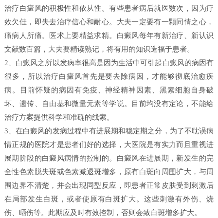
治疗白癜风的积极性和依从性。有些患者病后就医数次，因为疗
效欠佳，即失去治疗信心和耐心。大夫一定要有一颗同情之心，
痛病人所痛。医术上要精益求精。白癜风每年有新治疗、新认识
文献数百篇，大夫要精读熟记，将有用的知识造福于患者。
2、白癜风之所以发病率很高是因为生活中可引起白癜风的病因有
很多，所以治疗白癜风首先是要去除病因，才能够彻底治愈疾
病。目前怀疑的病因有免疫、神经精神因素、黑素细胞自身破
坏、遗传、自由基和微量元素等学说。目前均没有定论，不能给
治疗方案提供科学和准确的线索。
3、在白癜风的发病过程中有进展期和稳定期之分，为了不耽误病
情正规的医院才是患者们好的选择，大医院是有实力而且重视进
展期阶段的白癜风病情的控制的。白癜风在进展期，新发生的完
全性色素脱失斑或色素减退斑增多，原有白斑向周围扩大，与周
围边界不清楚，并会出现同型反应，即患者正常皮肤受到刺激后
在局部发生白斑，或者使原有白斑扩大。这些刺激有外伤、烧
伤、晒伤等。此期应及时有效控制，否则会致白斑增多扩大。