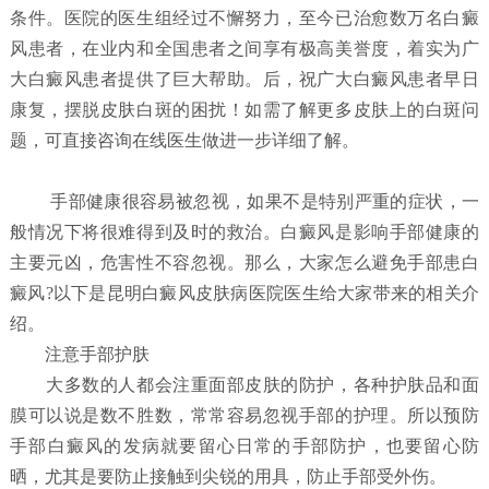
条件。医院的医生组经过不懈努力，至今已治愈数万名白癜
风患者，在业内和全国患者之间享有极高美誉度，着实为广
大白癜风患者提供了巨大帮助。后，祝广大白癜风患者早日
康复，摆脱皮肤白斑的困扰！如需了解更多皮肤上的白斑问
题，可直接咨询在线医生做进一步详细了解。
手部健康很容易被忽视，如果不是特别严重的症状，一
般情况下将很难得到及时的救治。白癜风是影响手部健康的
主要元凶，危害性不容忽视。那么，大家怎么避免手部患白
癜风?以下是昆明白癜风皮肤病医院医生给大家带来的相关介
绍。
注意手部护肤
大多数的人都会注重面部皮肤的防护，各种护肤品和面
膜可以说是数不胜数，常常容易忽视手部的护理。所以预防
手部白癜风的发病就要留心日常的手部防护，也要留心防
晒，尤其是要防止接触到尖锐的用具，防止手部受外伤。