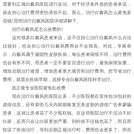
需要到正规白癜风医院进行诊治。对于经济条件差的患者来说，
就会担心治疗费用害怕承担不起。那么，治疗白癜风怎么避免多
花钱?昆明治疗白癜风医院详细讲解下。
治疗白癜风是怎么收费的?
这对很多白癜风患者来说，这不仅担心治疗白癜风什么办法
比较好，也会担心治疗白癜风费用会不会很高。对此，专家表
示，白癜风属于顽固性皮肤疾病，每位患者病情不同，治疗费用
也会有所不同。而患者一定不要盲目进行治疗，避免病情加重，
增加后期治疗难度，增加患者更大痛苦和治疗费用。想节省治疗
费用，就需在疾病早期，选择专业白癜风医院科学治疗。
选正规专业医院避免乱收费
现在治疗白癜风的医院众多，不少医院都在宣传包治包好的
虚假信息，还有那些几天内就能恢复完美皮肤的虚假广告来蒙骗
患者，这就让患者花了不少冤枉钱。在这些医院治疗不仅治不好
白斑，反而只会让白斑更加严重。到时候不仅钱也花了，而且而
耽误了疾病治疗，等到后期正规治疗时，费用也会更多了。而在