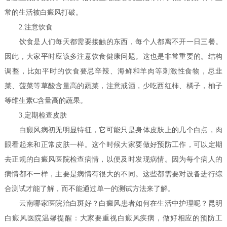
常的生活被白癜风打破。
2.注意饮食
饮食是人们每天都需要接触的东西，每个人都离不开一日三餐。
因此，大家平时应该多注意饮食健康问题。这也是非常重要的。结构
调整，比如平时的饮食要忌辛辣、海鲜和羊肉等刺激性食物，忌韭
菜、菠菜等草酸含量高的蔬菜，注意戒酒，少吃西红柿、橘子，柚子
等维生素C含量高的蔬果。
3.定期检查皮肤
白癜风病初无明显特征，它可能只是身体皮肤上的几个白点，肉
眼看起来和正常皮肤一样。这个时候大家要做好预防工作，可以定期
去正规的白癜风医院检查病情，以便及时发现病情。因为每个病人的
病情都不一样，主要是病情有很大的不同。这些都需要对设备进行综
合测试才能了解，而不能通过单一的测试方法来了解。
云南哪家医院治白斑好？白癜风患者如何在生活中护理呢？
昆明
白癜风医院温馨提醒：大家要重视白癜风疾病，做好相应的预防工