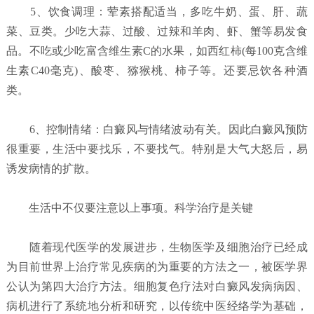
5、饮食调理：荤素搭配适当，多吃牛奶、蛋、肝、蔬
菜、豆类。少吃大蒜、过酸、过辣和羊肉、虾、蟹等易发食
品。不吃或少吃富含维生素C的水果，如西红柿(每100克含维
生素C40毫克)、酸枣、猕猴桃、柿子等。还要忌饮各种酒
类。
6、控制情绪：白癜风与情绪波动有关。因此白癜风预防
很重要，生活中要找乐，不要找气。特别是大气大怒后，易
诱发病情的扩散。
生活中不仅要注意以上事项。科学治疗是关键
随着现代医学的发展进步，生物医学及细胞治疗已经成
为目前世界上治疗常见疾病的为重要的方法之一，被医学界
公认为第四大治疗方法。细胞复色疗法对白癜风发病病因、
病机进行了系统地分析和研究，以传统中医经络学为基础，