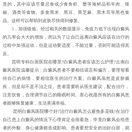
意的，其中应该尽量忌食或少食鱼虾、蟹等海鲜品和羊肉、辣
椒、酒类等食物。多食黑米、黑豆、黑芝麻、黑木耳等黑色食
品。这样可以帮助到皮肤尽快得到修复。
3，加强锻炼。经过相关的数据显示，免疫力低下出现白癜风
的几率会大大的增加，所以为了让自己远离白癜风应该在治疗的
过程中加强运动，但是运动要适度，不能过量，否则可能适得其
反。
昆明专科白斑医院在哪里?白癜风患者应该怎么护理?云南白
癜风医院温馨提示：白癜风患者不要相信谣言和偏方，要理智看
待自己的病情，要相信医生的治疗方案。白癜风虽然是皮肤顽
疾，但是却不是不治之症。患者需要听从医生建议，配合治疗，
注意饮食，合理调节自己的睡眠时间。衷心祝愿所有的白癜风患
者能够恢复健康，生活美满幸福。
昆明白癜风医院哪个好?治疗白癜风怎么避免多花钱?在治疗
自己患上白癜风的情况下心理肯定会很着急，毕竟白癜风会给患
者的外貌、身心健康都造成影响。患者要想安全的治好白斑，就