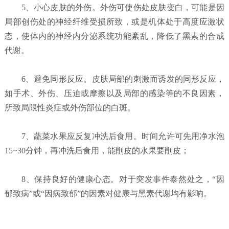
5、小心皮肤的外伤。外伤可使伤处皮肤变白，可能是因
局部创伤处的神经纤维受损所致，或是机体处于高度应激状
态，使体内的神经内分泌系统功能紊乱，降低了黑素的合成
代谢。
6、避免同形反应。皮肤局部的刺激而诱发的同形反应，
如手术、外伤、压迫或摩擦以及局部的感染等的不良因素，
所致局限性炎症或外伤部位的白斑。
7、蔬菜水果应反复冲洗后食用。时间允许可先用净水泡
15~30分钟，再冲洗后食用，能削皮的水果要削皮；
8、保持良好的健康心态。对于突发事件泰然处之，“因
郁致病”或“因病致郁”的因素对健康与黑素代谢均有影响。