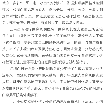
就诊，实行“一医一患一诊室”诊疗模式，依据多项病因精准检测
技术，检测白癜风发病原因，然后分型、分期、分类、分型，制
定针对性治疗方案。保证患者无论是在治疗过程中还是恢复之
后，都有专家进行指导，有效解决了白癜风复发问题。
云南昆明治疗白癜风的医院：白癜风长在儿童身上怎么治
疗？昆明白癜风医院疾病小贴士：孩子年纪小，家长要多去了解
下这个疾病，要是只靠自己的经验就进行治疗的话，恐怕适得其
反。家长在儿童治疗时要保持住心态，因为儿童是十分敏感的很
容易受到家长情绪影响。家长应该为患者树立一个自信状态，这
样就可以让儿童不再害怕白癜风做到积极去进行治疗了。
昆明白斑医院是正规医院吗？青少年得了白癜风该怎么办？
近年来，白癜风的发病率越来越高，青少年也成为白癜风的高发
人群。对于白癜风治疗要选对方法，不去治疗难以恢复，甚至会
造成白斑继续严重。那么，青少年得了白癜风该怎么办?昆明治疗
白癜风医院具体讲解下。
一、小心皮肤的外伤，外伤容易诱发白癜风同形反应。外伤