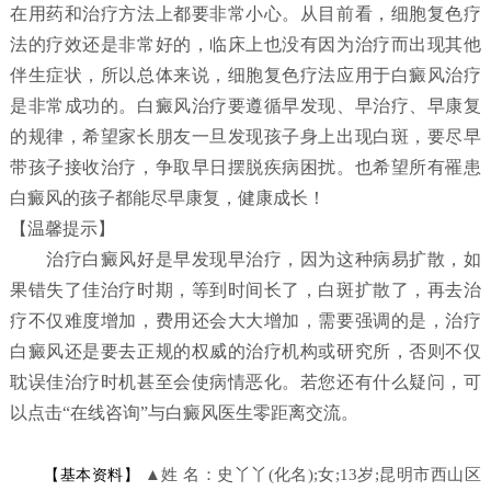
在用药和治疗方法上都要非常小心。从目前看，细胞复色疗
法的疗效还是非常好的，临床上也没有因为治疗而出现其他
伴生症状，所以总体来说，细胞复色疗法应用于白癜风治疗
是非常成功的。白癜风治疗要遵循早发现、早治疗、早康复
的规律，希望家长朋友一旦发现孩子身上出现白斑，要尽早
带孩子接收治疗，争取早日摆脱疾病困扰。也希望所有罹患
白癜风的孩子都能尽早康复，健康成长！
【温馨提示】
治疗白癜风好是早发现早治疗，因为这种病易扩散，如
果错失了佳治疗时期，等到时间长了，白斑扩散了，再去治
疗不仅难度增加，费用还会大大增加，需要强调的是，治疗
白癜风还是要去正规的权威的治疗机构或研究所，否则不仅
耽误佳治疗时机甚至会使病情恶化。若您还有什么疑问，可
以点击“在线咨询”与白癜风医生零距离交流。
▲姓 名：史丫丫(化名);女;13岁;昆明市西山区
【基本资料】