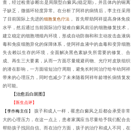
查，经过检查诊断出是局限型白癜风(稳定期)，并且体内的铜离
子缺乏，微循环轻度异常。在分析了阿祥的病情后，李主任采用
了目前国际上先进的
。首先帮助阿祥提高身体免疫
细胞复色疗法
水平，然后通过当前国际治疗疑难白癜风前沿的细胞修复技术，
建立稳定的细胞增殖内环境，形成自动防御和和主动攻击血液病
毒和免疫细胞异化的保障体系，使阿祥血液中的血毒和变异细胞
失去赖以生存的环境，全面解决黑色素缺失所需要的修复、合
成、再生三大要素，从而一方面尽量规避药物、光疗对皮肤组织
的潜在影响，一方面缩短治疗周期，避免长时间治疗给年幼阿祥
带来的心理压力，同时也减少了未来随着阿祥年龄增长病情复发
的可能。
【治愈后白斑图】
【医生点评】
孩子和成人一样，罹患白癜风之后都会承受非常
【李作梅主任】
大的心理压力，在这一点上，患者家属应当尽量给予我们配合去
帮助孩子找回自信。而在治疗方面，孩子的治疗和成人不同，在