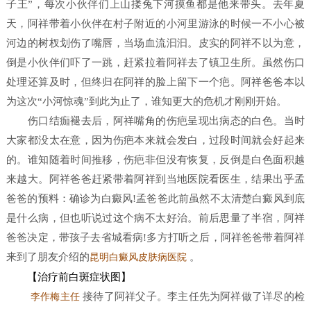
子王”，每次小伙伴们上山搂兔下河摸鱼都是他来带头。去年夏
天，阿祥带着小伙伴在村子附近的小河里游泳的时候一不小心被
河边的树杈划伤了嘴唇，当场血流汩汩。皮实的阿祥不以为意，
倒是小伙伴们吓了一跳，赶紧拉着阿祥去了镇卫生所。虽然伤口
处理还算及时，但终归在阿祥的脸上留下一个疤。阿祥爸爸本以
为这次“小河惊魂”到此为止了，谁知更大的危机才刚刚开始。
伤口结痂褪去后，阿祥嘴角的伤疤呈现出病态的白色。当时
大家都没太在意，因为伤疤本来就会发白，过段时间就会好起来
的。谁知随着时间推移，伤疤非但没有恢复，反倒是白色面积越
来越大。阿祥爸爸赶紧带着阿祥到当地医院看医生，结果出乎孟
爸爸的预料：确诊为白癜风!孟爸爸此前虽然不太清楚白癜风到底
是什么病，但也听说过这个病不太好治。前后思量了半宿，阿祥
爸爸决定，带孩子去省城看病!多方打听之后，阿祥爸爸带着阿祥
来到了朋友介绍的
。
昆明白癜风皮肤病医院
【治疗前白斑症状图】
接待了阿祥父子。李主任先为阿祥做了详尽的检
李作梅主任