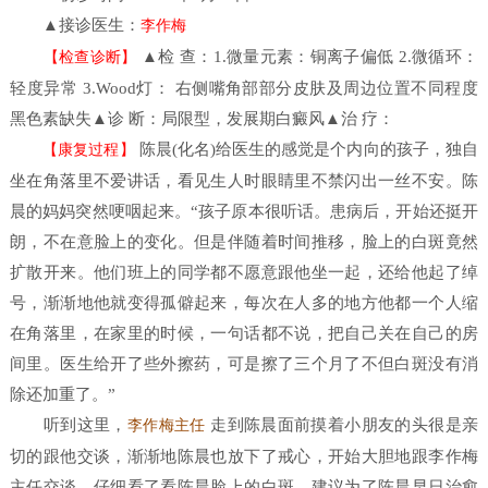
▲接诊医生：
李作梅
▲检 查：1.微量元素：铜离子偏低 2.微循环：
【检查诊断】
轻度异常 3.Wood灯： 右侧嘴角部部分皮肤及周边位置不同程度
黑色素缺失▲诊 断：局限型，发展期白癜风▲治 疗：
陈晨(化名)给医生的感觉是个内向的孩子，独自
【康复过程】
坐在角落里不爱讲话，看见生人时眼睛里不禁闪出一丝不安。陈
晨的妈妈突然哽咽起来。“孩子原本很听话。患病后，开始还挺开
朗，不在意脸上的变化。但是伴随着时间推移，脸上的白斑竟然
扩散开来。他们班上的同学都不愿意跟他坐一起，还给他起了绰
号，渐渐地他就变得孤僻起来，每次在人多的地方他都一个人缩
在角落里，在家里的时候，一句话都不说，把自己关在自己的房
间里。医生给开了些外擦药，可是擦了三个月了不但白斑没有消
除还加重了。”
听到这里，
走到陈晨面前摸着小朋友的头很是亲
李作梅主任
切的跟他交谈，渐渐地陈晨也放下了戒心，开始大胆地跟李作梅
主任交谈。仔细看了看陈晨脸上的白斑，建议为了陈晨早日治愈