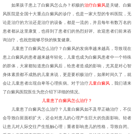
如果孩子患上了白癜风怎么办？
积极的
治疗白癜风
是关键。白癜
风医院是全国十大重点白癜风的诊疗，也是一家大型的专科医院，无
论是治疗的方法还是治疗的设备，都是一流的，并且每年有数万名的
患者都从这里康复，也得到了患者们的热烈好评。欢迎患者们前来咨
询治疗，也祝您能够尽快的恢复健康。
儿童患了白癜风怎么治疗？
白癜风的发病率越来越高，导致现在
患上白癜风的患者越来越年轻化，儿童也成为白癜风患者中一个特殊
的群体，大家都知道患白癜风后，给患者造成的影响，尤其是对心智
身体素质都不成熟的儿童来说，更是要积极治疗，如果时间久了，就
会让儿童患者出现自卑等心理疾病。对于治疗
儿童白癜风
，我们请来
了白癜风医院医生为您介绍下详细的情况。
儿童患了白癜风怎么治疗？
儿童患了白癜风怎么治疗？
儿童白癜风如不及早正确治疗，不仅
会导致白斑面积扩大，还会对患儿的心理产生巨大的负面影响。轻者
让患儿对人际交往产生抵触心理；重者影响患儿的性格，导致自闭。