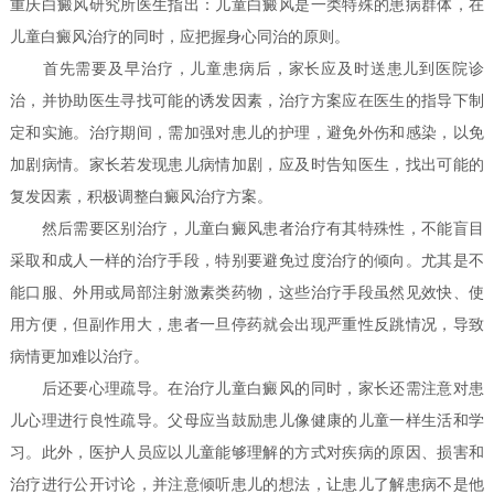
重庆白癜风研究所医生指出：儿童白癜风是一类特殊的患病群体，在
儿童白癜风治疗的同时，应把握身心同治的原则。
首先需要及早治疗，儿童患病后，家长应及时送患儿到医院诊
治，并协助医生寻找可能的诱发因素，治疗方案应在医生的指导下制
定和实施。治疗期间，需加强对患儿的护理，避免外伤和感染，以免
加剧病情。家长若发现患儿病情加剧，应及时告知医生，找出可能的
复发因素，积极调整白癜风治疗方案。
然后需要区别治疗，儿童白癜风患者治疗有其特殊性，不能盲目
采取和成人一样的治疗手段，特别要避免过度治疗的倾向。尤其是不
能口服、外用或局部注射激素类药物，这些治疗手段虽然见效快、使
用方便，但副作用大，患者一旦停药就会出现严重性反跳情况，导致
病情更加难以治疗。
后还要心理疏导。在治疗儿童白癜风的同时，家长还需注意对患
儿心理进行良性疏导。父母应当鼓励患儿像健康的儿童一样生活和学
习。此外，医护人员应以儿童能够理解的方式对疾病的原因、损害和
治疗进行公开讨论，并注意倾听患儿的想法，让患儿了解患病不是他