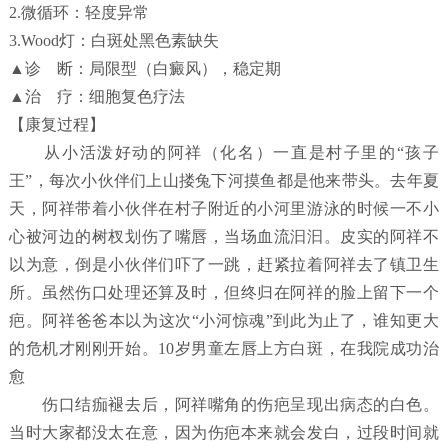
2.微循环：轻度异常
3.Wood灯：白斑处黑色素缺失
▲诊 断：局限型（白癜风），稳定期
▲治 疗：细胞复色疗法
【康复过程】
从小活泼好动的阿祥（化名）一直是村子里的“孩子
王”，每次小伙伴们上山搂兔下河摸鱼都是他来带头。去年夏
天，阿祥带着小伙伴在村子附近的小河里游泳的时候一不小
心被河边的树杈划伤了嘴唇，当场血流汩汩。皮实的阿祥不
以为意，倒是小伙伴们吓了一跳，赶紧拉着阿祥去了镇卫生
所。虽然伤口处理还算及时，但终归在阿祥的脸上留下一个
疤。阿祥爸爸本以为这次“小河惊魂”到此为止了，谁知更大
的危机才刚刚开始。10岁男童左唇上方白斑，在我院成功治
愈
伤口结痂褪去后，阿祥嘴角的伤疤呈现出病态的白色。
当时大家都没太在意，因为伤疤本来就会发白，过段时间就