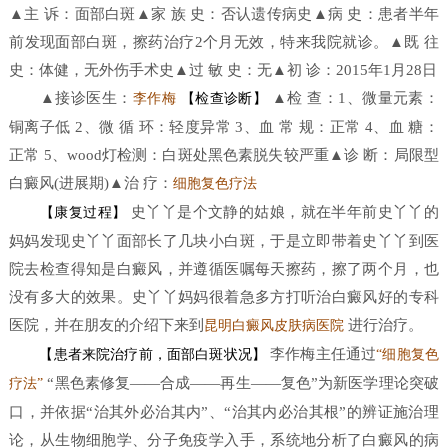
▲主 诉：面部白斑▲家 族 史：否认遗传病史▲病 史：患者半年
前发现面部白斑，擦药治疗2个月无效，特来我院就诊。▲既 往
史：体健，无外伤手术史▲过 敏 史：无▲初 诊：2015年1月28日
▲接诊医生：
▲检 查：1、微量元素：
李作梅
【检查诊断】
铜离子低 2、微 循 环：轻度异常 3、血 常 规：正常 4、血 糖：
正常 5、wood灯检测：白斑处黑色素脱失较严重▲诊 断：局限型
白癜风(进展期)▲治 疗：
细胞复色疗法
史丫丫是个文静的姑娘，就在半年前史丫丫的
【康复过程】
妈妈发现史丫丫面部长了几块小白斑，于是立即带着史丫丫到医
院去检查得知是白癜风，并遵循医嘱每天擦药，擦了两个月，也
没有多大的效果。史丫丫妈妈很着急多方打听治白癜风好的专科
医院，并在朋友的介绍下来到
进行治疗。
昆明白癜风皮肤病医院
李作梅主任通过
【患者来院治疗前，面部白斑状况】
“细胞复色
“黑色素修复——合成——再生——复色”为新医学理论突破
疗法”
口，并依据“治其外必治其内”、“治其内必治其根”的辨证施治理
论，从生物细胞学、分子免疫学入手，系统地分析了白癜风的病