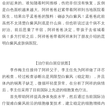
会好起来的。谁知随着时间推移，伤疤非但没有恢复，反倒
是白色面积越来越大。阿祥爸爸赶紧带着阿祥到当地医院看
医生，结果出乎孟爸爸的预料：确诊为白癜风！孟爸爸此前
虽然不太清楚白癜风到底是什么病，但也听说过这个病不太
好治。前后思量了半宿，阿祥爸爸决定，带孩子去省城看
病！多方打听之后，阿祥爸爸带着阿祥来到了朋友介绍的昆
明白癜风皮肤病医院。
【治疗前白斑症状图】
李作梅主任接待了阿祥父子。李主任先为阿祥做了详尽
的检查，经过检查诊断出是局限型白癜风（稳定期），并且
体内的铜离子缺乏，微循环轻度异常。在分析了阿祥的病情
后，李主任采用了目前国际上先进的细胞复色疗法。
首先帮助阿祥提高身体免疫水平，然后通过当前国际治
疗疑难白癜风前沿的细胞修复技术，建立稳定的细胞增殖内