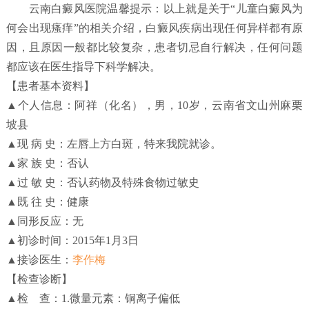
云南白癜风医院温馨提示：以上就是关于“儿童白癜风为
何会出现瘙痒”的相关介绍，白癜风疾病出现任何异样都有原
因，且原因一般都比较复杂，患者切忌自行解决，任何问题
都应该在医生指导下科学解决。
【患者基本资料】
▲个人信息：阿祥（化名），男，10岁，云南省文山州麻栗
坡县
▲现 病 史：左唇上方白斑，特来我院就诊。
▲家 族 史：否认
▲过 敏 史：否认药物及特殊食物过敏史
▲既 往 史：健康
▲同形反应：无
▲初诊时间：2015年1月3日
▲接诊医生：
李作梅
【检查诊断】
▲检 查：1.微量元素：铜离子偏低