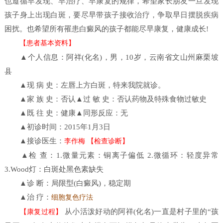
也遵循早发现、早治疗、早康复的规律，希望家长朋友一旦发现
孩子身上出现白斑，要尽早带孩子接收治疗，争取早日摆脱疾病
困扰。也希望所有罹患白癜风的孩子都能尽早康复，健康成长!
【患者基本资料】
▲个人信息：阿祥(化名)，男，10岁，云南省文山州麻栗坡
县
▲现 病 史：左唇上方白斑，特来我院就诊。
▲家 族 史：否认▲过 敏 史：否认药物及特殊食物过敏史
▲既 往 史：健康▲同形反应：无
▲初诊时间：2015年1月3日
▲接诊医生：
李作梅
【检查诊断】
▲检 查：1.微量元素：铜离子偏低 2.微循环：轻度异常
3.Wood灯：白斑处黑色素缺失
▲诊 断：局限型(白癜风)，稳定期
▲治 疗：
细胞复色疗法
从小活泼好动的阿祥(化名)一直是村子里的“孩
【康复过程】