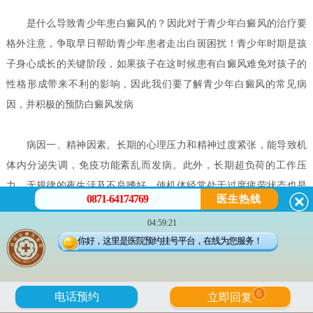
是什么导致青少年患白癜风的？
因此对于青少年白癜风的治疗要
格外注意，争取早日帮助青少年患者走出白斑困扰！青少年时期是孩
子身心成长的关键阶段，如果孩子在这时候患有白癜风难免对孩子的
性格形成带来不利的影响，因此我们要了解青少年白癜风的常见病
因，并积极的预防白癜风发病
病因一、精神因素。长期的心理压力和精神过度紧张，能导致机
体内分泌失调，免疫功能紊乱而发病。此外，长期超负荷的工作压
力，无规律的夜生活及不良嗜好，使机体经常处于过度疲劳状态也是
0871-64174769
医生热线
原因之一。因此，不要以为人的精神与身体没有什么关系，实际上两
04:59:21
者的关系是很大的。一些人心胸虽然宽广，心理承受能力很强，但遇
你好，这里是医院预约挂号平台，在线为您服务！
到突发事件的巨大打击，超出心理承受限度，也会陷入苦闷之中。
病因二、中医理论。白癜风在中国中医典籍中多有记载，中医认
6
电话预约
立即回复
为人体之所以生病要从气血等原因入手去分析。内因为肝脾肾虚，多