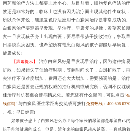
用药和治疗方法上都要非常小心。从目前看，细胞复色疗法的疗
效还是非常好的，临床上也没有因为治疗而出现其他伴生症状，
所以总体来说，细胞复色疗法应用于白癜风治疗是非常成功的。
白癜风治疗要遵循早发现、早治疗、早康复的规律，希望家长朋
友一旦发现孩子身上出现白斑，要尽早带孩子接收治疗，争取早
日摆脱疾病困扰。也希望所有罹患白癜风的孩子都能尽早康复，
健康成长!
治疗白癜风好是早发现早治疗，因为这种病易
【温馨提示】
扩散，如果错失了佳治疗时期，等到时间长了，白斑扩散了，再
去治疗不仅难度增加，费用还会大大增加，需要强调的是，治疗
白癜风还是要去正规的权威的治疗机构或研究所，否则不仅耽误
佳治疗时机甚至会使病情恶化。若您还有什么疑问，可以点击
“
在
与白癜风医生零距离交流或可拨打
线咨询
”
免费热线：400 606 0370
。祝：早日健康!
如果孩子患上了白癜风怎么办？
每个家长的愿望都是希望自己的
孩子能够健康的成长，但是，近年来的白癜风越来越高，一直威胁着