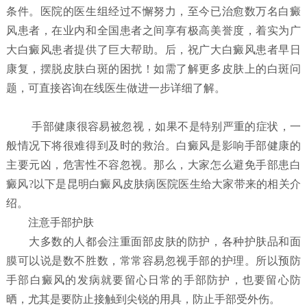
条件。医院的医生组经过不懈努力，至今已治愈数万名白癜
风患者，在业内和全国患者之间享有极高美誉度，着实为广
大白癜风患者提供了巨大帮助。后，祝广大白癜风患者早日
康复，摆脱皮肤白斑的困扰！如需了解更多皮肤上的白斑问
题，可直接咨询在线医生做进一步详细了解。
手部健康很容易被忽视，如果不是特别严重的症状，一
般情况下将很难得到及时的救治。白癜风是影响手部健康的
主要元凶，危害性不容忽视。那么，大家怎么避免手部患白
癜风?以下是昆明白癜风皮肤病医院医生给大家带来的相关介
绍。
注意手部护肤
大多数的人都会注重面部皮肤的防护，各种护肤品和面
膜可以说是数不胜数，常常容易忽视手部的护理。所以预防
手部白癜风的发病就要留心日常的手部防护，也要留心防
晒，尤其是要防止接触到尖锐的用具，防止手部受外伤。