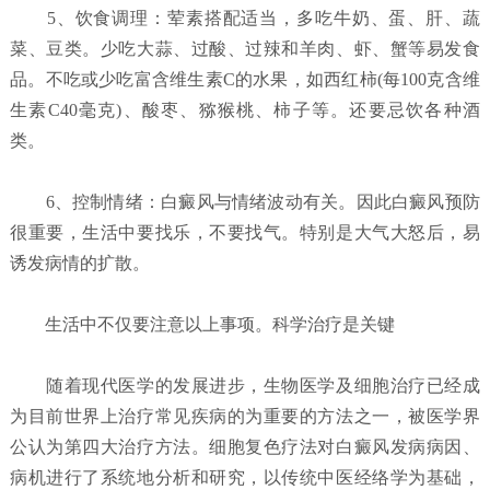
5、饮食调理：荤素搭配适当，多吃牛奶、蛋、肝、蔬
菜、豆类。少吃大蒜、过酸、过辣和羊肉、虾、蟹等易发食
品。不吃或少吃富含维生素C的水果，如西红柿(每100克含维
生素C40毫克)、酸枣、猕猴桃、柿子等。还要忌饮各种酒
类。
6、控制情绪：白癜风与情绪波动有关。因此白癜风预防
很重要，生活中要找乐，不要找气。特别是大气大怒后，易
诱发病情的扩散。
生活中不仅要注意以上事项。科学治疗是关键
随着现代医学的发展进步，生物医学及细胞治疗已经成
为目前世界上治疗常见疾病的为重要的方法之一，被医学界
公认为第四大治疗方法。细胞复色疗法对白癜风发病病因、
病机进行了系统地分析和研究，以传统中医经络学为基础，