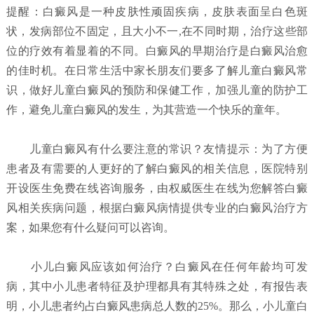
提醒：白癜风是一种皮肤性顽固疾病，皮肤表面呈白色斑
状，发病部位不固定，且大小不一,在不同时期，治疗这些部
位的疗效有着显着的不同。白癜风的早期治疗是白癜风治愈
的佳时机。在日常生活中家长朋友们要多了解儿童白癜风常
识，做好儿童白癜风的预防和保健工作，加强儿童的防护工
作，避免儿童白癜风的发生，为其营造一个快乐的童年。
儿童白癜风有什么要注意的常识？
友情提示：为了方便
患者及有需要的人更好的了解白癜风的相关信息，医院特别
开设医生免费在线咨询服务，由权威医生在线为您解答白癜
风相关疾病问题，根据白癜风病情提供专业的白癜风治疗方
案，如果您有什么疑问可以咨询。
小儿白癜风应该如何治疗？
白癜风在任何年龄均可发
病，其中小儿患者特征及护理都具有其特殊之处，有报告表
明，小儿患者约占白癜风患病总人数的25%。那么，小儿童白