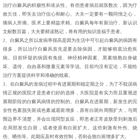
治疗白癜风的积极性和依从性。有些患者病后就医数次，因为疗
效欠佳，即失去治疗信心和耐心。大夫一定要有一颗同情之心，
痛病人所痛。医术上要精益求精。白癜风每年有新治疗、新认识
文献数百篇，大夫要精读熟记，将有用的知识造福于患者。
2、白癜风之所以发病率很高是因为生活中可引起白癜风的病因有
很多，所以治疗白癜风首先是要去除病因，才能够彻底治愈疾
病。目前怀疑的病因有免疫、神经精神因素、黑素细胞自身破
坏、遗传、自由基和微量元素等学说。目前均没有定论，不能给
治疗方案提供科学和准确的线索。
3、在白癜风的发病过程中有进展期和稳定期之分，为了不耽误病
情正规的医院才是患者们好的选择，大医院是有实力而且重视进
展期阶段的白癜风病情的控制的。白癜风在进展期，新发生的完
全性色素脱失斑或色素减退斑增多，原有白斑向周围扩大，与周
围边界不清楚，并会出现同型反应，即患者正常皮肤受到刺激后
在局部发生白斑，或者使原有白斑扩大。这些刺激有外伤、烧
伤、晒伤等。此期应及时有效控制，否则会致白斑增多扩大。