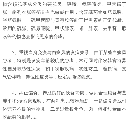
物含磺胺基成分类的磺胺类、噻嗪、氨噻嗪类、甲苯磺丁
脲、格列本脲等都具有光敏感作用，含硫基药物如胱氨酸、
半胱氨酸、二硫甲丙醇与青霉胺等能干扰黑素的正常代谢。
常用的硫脲、硫尿嘧啶、甲状腺素、肾上腺素、去甲肾上腺
素等药物也会影响黑素的合成。
3、重视自身免疫与白癜风的发病关系。由于某些白癜风
患者，特别是发病年龄较晚的患者，常可同时伴发器官特异
性自身敏感性疾病，如甲状腺疾病、恶性贫血、糖尿病、支
气管哮喘、异位性皮炎等，应定期随访观察。
4、纠正偏食。养成良好的饮食习惯，做到合理膳食与营
养平衡:据临床观察，有两种患儿较难治愈：一是偏食造成机
体营养不良的弱瘦儿；二是过量摄食鱼、肉、蛋和甜食而不
吃蔬菜的肥胖儿。