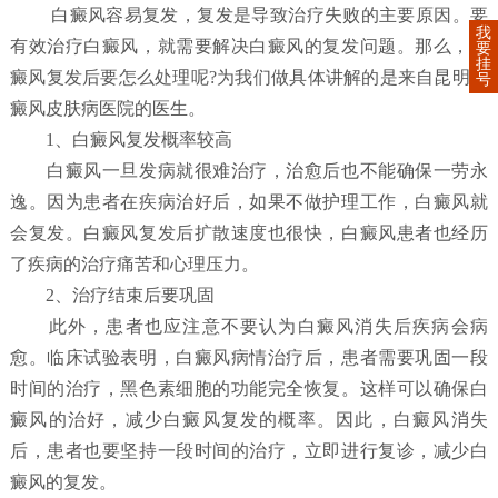
白癜风容易复发，复发是导致治疗失败的主要原因。要
我
有效治疗白癜风，就需要解决白癜风的复发问题。那么，白
要
挂
癜风复发后要怎么处理呢?为我们做具体讲解的是来自昆明白
号
癜风皮肤病医院的医生。
1、白癜风复发概率较高
白癜风一旦发病就很难治疗，治愈后也不能确保一劳永
逸。因为患者在疾病治好后，如果不做护理工作，白癜风就
会复发。白癜风复发后扩散速度也很快，白癜风患者也经历
了疾病的治疗痛苦和心理压力。
2、治疗结束后要巩固
此外，患者也应注意不要认为白癜风消失后疾病会病
愈。临床试验表明，白癜风病情治疗后，患者需要巩固一段
时间的治疗，黑色素细胞的功能完全恢复。这样可以确保白
癜风的治好，减少白癜风复发的概率。因此，白癜风消失
后，患者也要坚持一段时间的治疗，立即进行复诊，减少白
癜风的复发。