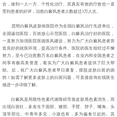
合，做到一人一方、个性化治疗。其真实有效的疗效也一直
受到患者的好评，治愈白癜风患者人数超过3万人次。
昆明白癜风皮肤病医院
作为全国白癜风治疗先进单位，
全国诚信医院，百姓放心示范医院，白癜风治疗好的医院，
一直努力加强医院医德医风建设，努力为广大白癜风患者营
造良好的就医环境，提高治疗条件。医院的医生组经过不懈
努力，至今已治愈数万名白癜风患者，在业内和全国患者之
间享有极高美誉度，着实为广大白癜风患者提供了巨大帮
助。后，祝广大白癜风患者早日康复，摆脱皮肤白斑的困
扰！如需了解更多皮肤上的白斑问题，可直接咨询在线医生
做进一步详细了解。
白癜风是局限性色素代谢障碍导致皮肤黑色素消失，而
出现白斑灶，多发生于面部、腰部、手臂、脖子、嘴角、头
顶等部位。中青年多见，小孩也有，多为偏食引起的。其