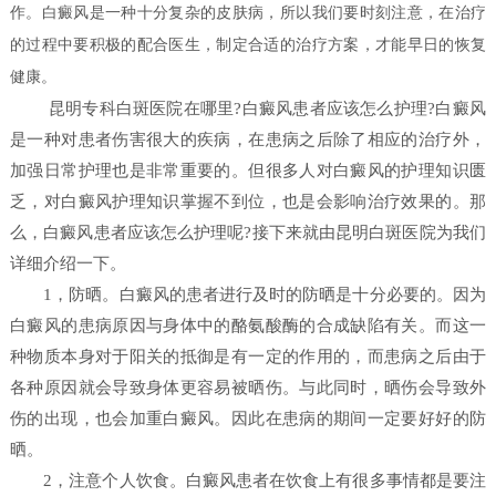
作。白癜风是一种十分复杂的皮肤病，所以我们要时刻注意，在治疗
的过程中要积极的配合医生，制定合适的治疗方案，才能早日的恢复
健康。
昆明专科白斑医院在哪里?白癜风患者应该怎么护理?白癜风
是一种对患者伤害很大的疾病，在患病之后除了相应的治疗外，
加强日常护理也是非常重要的。但很多人对白癜风的护理知识匮
乏，对白癜风护理知识掌握不到位，也是会影响治疗效果的。那
么，白癜风患者应该怎么护理呢?接下来就由昆明白斑医院为我们
详细介绍一下。
1，防晒。白癜风的患者进行及时的防晒是十分必要的。因为
白癜风的患病原因与身体中的酪氨酸酶的合成缺陷有关。而这一
种物质本身对于阳关的抵御是有一定的作用的，而患病之后由于
各种原因就会导致身体更容易被晒伤。与此同时，晒伤会导致外
伤的出现，也会加重白癜风。因此在患病的期间一定要好好的防
晒。
2，注意个人饮食。白癜风患者在饮食上有很多事情都是要注