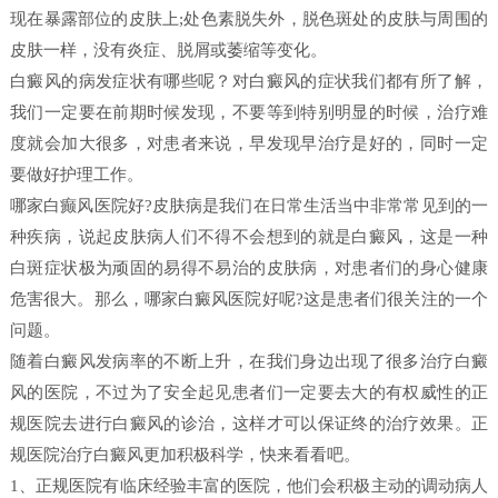
现在暴露部位的皮肤上;处色素脱失外，脱色斑处的皮肤与周围的
皮肤一样，没有炎症、脱屑或萎缩等变化。
白癜风的病发症状有哪些呢？对白癜风的症状我们都有所了解，
我们一定要在前期时候发现，不要等到特别明显的时候，治疗难
度就会加大很多，对患者来说，早发现早治疗是好的，同时一定
要做好护理工作。
哪家白癫风医院好?皮肤病是我们在日常生活当中非常常见到的一
种疾病，说起皮肤病人们不得不会想到的就是白癜风，这是一种
白斑症状极为顽固的易得不易治的皮肤病，对患者们的身心健康
危害很大。那么，哪家白癜风医院好呢?这是患者们很关注的一个
问题。
随着白癜风发病率的不断上升，在我们身边出现了很多治疗白癜
风的医院，不过为了安全起见患者们一定要去大的有权威性的正
规医院去进行白癜风的诊治，这样才可以保证终的治疗效果。正
规医院治疗白癜风更加积极科学，快来看看吧。
1、正规医院有临床经验丰富的医院，他们会积极主动的调动病人