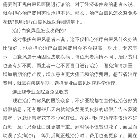
需要到正规白癜风医院进行诊治。对于经济条件差的患者来说，
就会担心治疗费用害怕承担不起。那么，治疗白癜风怎么避免多
花钱?昆明治疗白癜风医院详细讲解下。
治疗白癜风是怎么收费的?
这对很多白癜风患者来说，这不仅担心治疗白癜风什么办法
比较好，也会担心治疗白癜风费用会不会很高。对此，专家表
示，白癜风属于顽固性皮肤疾病，每位患者病情不同，治疗费用
也会有所不同。而患者一定不要盲目进行治疗，避免病情加重，
增加后期治疗难度，增加患者更大痛苦和治疗费用。想节省治疗
费用，就需在疾病早期，选择专业白癜风医院科学治疗。
选正规专业医院避免乱收费
现在治疗白癜风的医院众多，不少医院都在宣传包治包好的
虚假信息，还有那些几天内就能恢复完美皮肤的虚假广告来蒙骗
患者，这就让患者花了不少冤枉钱。在这些医院治疗不仅治不好
白斑，反而只会让白斑更加严重。到时候不仅钱也花了，而且而
耽误了疾病治疗，等到后期正规治疗时，费用也会更多了。而在