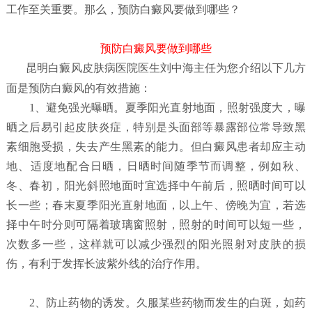
工作至关重要。那么，预防白癜风要做到哪些？
预防白癜风要做到哪些
昆明白癜风皮肤病医院
医生刘中海主任为您介绍以下几方
面是预防白癜风的有效措施：
1、避免强光曝晒。夏季阳光直射地面，照射强度大，曝
晒之后易引起皮肤炎症，特别是头面部等暴露部位常导致黑
素细胞受损，失去产生黑素的能力。但白癜风患者却应主动
地、适度地配合日晒，日晒时间随季节而调整，例如秋、
冬、春初，阳光斜照地面时宜选择中午前后，照晒时间可以
长一些；春末夏季阳光直射地面，以上午、傍晚为宜，若选
择中午时分则可隔着玻璃窗照射，照射的时间可以短一些，
次数多一些，这样就可以减少强烈的阳光照射对皮肤的损
伤，有利于发挥长波紫外线的治疗作用。
2、防止药物的诱发。久服某些药物而发生的白斑，如药