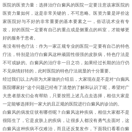
医院的医资力量：选择治疗白癜风的医院一定要注意该家医院的
医资力量如何，这是非常关键的，不可忽略。医资力量是评价这
家医院好与不好的非常重要的基本要素之一，俗话说术业有专
攻，好的医院一定要有自己的重点或是侧重点的科室，才能够更
好的服务于患者。
有没有特色疗法：作为一家正规专业的医院一定要有自己的特色
疗法，特别是治疗白癜风这种顽固性很强的皮肤病，特色疗法是
不可或缺的。白癜风的治疗非一日之功，如果经过长期的治疗仍
不见病情好转的，此时医院的特色疗法就显的十分重要。
经过我们以上内容为大家做的介绍后，大家现在是不是对“白癫风
医院哪家好”这个问题已经有了清楚的了解和认识了呢，希望对广
大患者朋友们会有帮助，只要按照上述几点去选择，相信大家是
一定能够选择到一家大的且正规的医院进行白癜风的诊治的。
白癜风的病发症状有哪些呢？白癜风这种疾病，相信大家都不是
很陌生了，它是皮肤上的疾病，让很多人都没有勇气去面对，这
白癜风这种疾病不仅难治，而且还反复发作，下面我们看看白癜