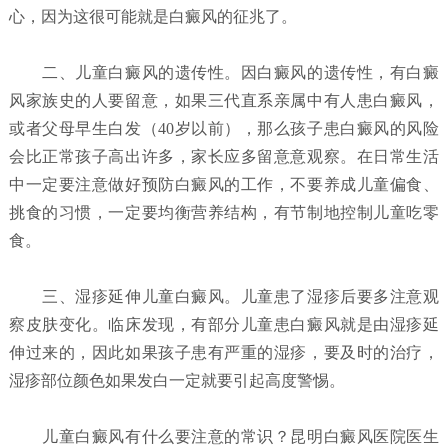
心，因为这很可能就是白癜风的征兆了。
二、儿童白癜风的遗传性。因白癜风的遗传性，有白癜
风家族史的人要留意，如果三代直系亲属中有人患白癜风，
或者父母早生白发（40岁以前），那么孩子患白癜风的风险
会比正常孩子高出许多，家长应多留意意观察。在日常生活
中一定要注意做好预防白癜风的工作，不要养成儿童偏食、
挑食的习惯，一定要均衡营养结构，有节制地控制儿童吃零
食。
三、湿疹延伸儿童白癜风。儿童患了湿疹后要多注意观
察皮肤变化。临床发现，有部分儿童患白癜风就是由湿疹延
伸过来的，因此如果孩子患有严重的湿疹，要及时的治疗，
湿疹部位颜色如果发白一定就要引起高度警惕。
儿童白癜风有什么要注意的常识？昆明白癜风医院
医生