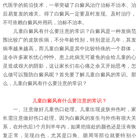
代医学的前沿技术，一举突破了白癜风治疗治标不治本、治
后易复发的难关。得了白癜风一定要及时发现、及时治疗，
不可依赖白癜风外用药，治标不治本。
儿童白癜风有什么要注意的常识？
白癜风是一种发病范
围比较广的皮肤疾病，不分年龄性别，特别是近几年，其发
病率越来越高，而儿童白癜风是其中比较特殊的一个群体，
这令许多家长忧心忡忡。患上此病无可避免的会给儿童的心
灵造成很大的阴影，这让家长们在心痛之余又开始思考，怎
么做可以预防白癜风呢？首先要了解儿童白癜风
的常识。那
么，儿童白癜风有什么要注意的常识？
儿童白癜风有什么要注意的常识？
一、注意做好儿童伤口处理。儿童出现皮肤外伤时，家
长需注意做好伤口处理。因为白癜风的发生与外伤有很大关
系，在外伤后3个月到半年内，如果疤痕处的颜色还是没有恢
复正常，呈现白色，尤其是口角、眼周等部位就要特别小