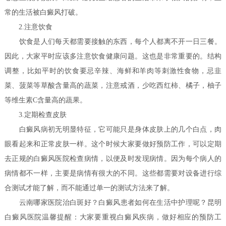
常的生活被白癜风打破。
2.注意饮食
饮食是人们每天都需要接触的东西，每个人都离不开一日三餐。
因此，大家平时应该多注意饮食健康问题。这也是非常重要的。结构
调整，比如平时的饮食要忌辛辣、海鲜和羊肉等刺激性食物，忌韭
菜、菠菜等草酸含量高的蔬菜，注意戒酒，少吃西红柿、橘子，柚子
等维生素C含量高的蔬果。
3.定期检查皮肤
白癜风病初无明显特征，它可能只是身体皮肤上的几个白点，肉
眼看起来和正常皮肤一样。这个时候大家要做好预防工作，可以定期
去正规的白癜风医院检查病情，以便及时发现病情。因为每个病人的
病情都不一样，主要是病情有很大的不同。这些都需要对设备进行综
合测试才能了解，而不能通过单一的测试方法来了解。
云南哪家医院治白斑好？白癜风患者如何在生活中护理呢？
昆明
白癜风医院温馨提醒：大家要重视白癜风疾病，做好相应的预防工