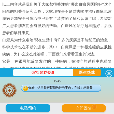
以上内容就是我们关于大家都很关注的“哪家白癫风医院好”这个
问题的相关介绍和回答，大家现在是不是对去哪里治疗白癜风皮
肤病更加安全可靠心中已经有了清楚的了解和认识了呢，希望对
广大患者朋友们会有很好的帮助。白癜风的治疗越早越好，后祝
患者们早日康复。
白癜风为什么难治 现在生活中有许多的疾病是不能彻底的治愈，
科学技术也在不断的进步，其中，白癜风是一种很难缠的皮肤性
疾病，为什么这么难治呢，下面我们来看看医生的说法。
它是一种很可能反复发作的一种疾病，在治疗的过程中也很复
杂，在生活中要保持好的生活习惯，所以很多患者在得了白癜风
0871-64174769
医生热线
之后都害怕治不好。白癜风并不是什么不治之症，只要患者能配
15:45:13
合，还是可以治好的，只不过就是时间问题，所以很多人就会问
你好，这里是医院预约挂号平台，在线为您服务！
治疗白癜风需要多久。
白癜风是有很多原因造成的，我们在治疗时候一定做好检查，接
受正确的治疗。白癜风的发病原因有很多每个患者在体征方面却
6
电话预约
立即回复
没有什么大的、明显的不一样的。所以，在诊断的时候往往会发