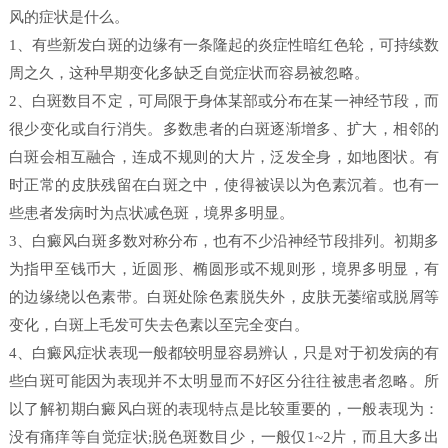
风的症状是什么。
1、有些新发白斑的边缘有一条隆起的炎症性暗红色轮，可持续数
周之久，这种早期变化多缺乏自觉症状而容易被忽略。
2、白斑数目不定，可局限于身体某部或分布在某一神经节段，而
很少变化或自行消失。多数患者的白斑逐渐增多、扩大，相邻的
白斑会相互融合，连成不规则的大片，泛发全身，如地图状。有
时正常的皮肤残留在白斑之中，使得被误以为色素沉着。也有一
些患者发病时为点状减色斑，境界多明显。
3、白癜风白斑多数对称分布，也有不少沿神经节段排列。初期多
为指甲至钱币大，近圆形、椭圆形或不规则形，境界多明显，有
的边缘绕以色素带。白斑处除色素脱失外，皮肤无萎缩或脱屑等
变化，白斑上毛发可失去色素以至完全变白。
4、白癜风症状表现一般都较明显容易辨认，只是对于初发病的有
些白斑可能因为表现并不太明显而不好区分往往被患者忽略。所
以了解初期白癜风白斑的表现特点是比较重要的，一般表现为：
没有痛痒等自觉症状;脱色斑数目少，一般仅1~2片，而且大多出