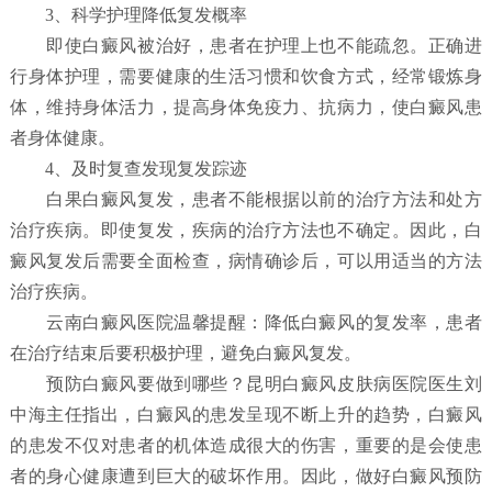
3、科学护理降低复发概率
即使白癜风被治好，患者在护理上也不能疏忽。正确进
行身体护理，需要健康的生活习惯和饮食方式，经常锻炼身
体，维持身体活力，提高身体免疫力、抗病力，使白癜风患
者身体健康。
4、及时复查发现复发踪迹
白果白癜风复发，患者不能根据以前的治疗方法和处方
治疗疾病。即使复发，疾病的治疗方法也不确定。因此，白
癜风复发后需要全面检查，病情确诊后，可以用适当的方法
治疗疾病。
云南白癜风医院温馨提醒：降低白癜风的复发率，患者
在治疗结束后要积极护理，避免白癜风复发。
预防白癜风要做到哪些？
昆明白癜风皮肤病医院
医生刘
中海主任指出，白癜风的患发呈现不断上升的趋势，白癜风
的患发不仅对患者的机体造成很大的伤害，重要的是会使患
者的身心健康遭到巨大的破坏作用。因此，做好白癜风预防