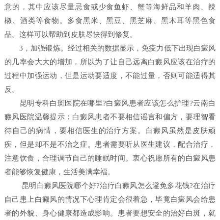
意的，其中应该尽量忌食或少食鱼虾、蟹等海鲜品和羊肉、辣
椒、酒类等食物。多食黑米、黑豆、黑芝麻、黑木耳等黑色食
品。这样可以帮助到皮肤尽快得到修复。
3，加强锻炼。经过相关的数据显示，免疫力低下出现白癜风
的几率会大大的增加，所以为了让自己远离白癜风应该在治疗的
过程中加强运动，但是运动要适度，不能过量，否则可能适得其
反。
昆明专科白斑医院在哪里?白癜风患者应该怎么护理?云南白
癜风医院温馨提示：白癜风患者不要相信谣言和偏方，要理智看
待自己的病情，要相信医生的治疗方案。白癜风虽然是皮肤顽
疾，但是却不是不治之症。患者需要听从医生建议，配合治疗，
注意饮食，合理调节自己的睡眠时间。衷心祝愿所有的白癜风患
者能够恢复健康，生活美满幸福。
昆明白癜风医院哪个好?治疗白癜风怎么避免多花钱?在治疗
自己患上白癜风的情况下心理肯定会很着急，毕竟白癜风会给患
者的外貌、身心健康都造成影响。患者要想安全的治好白斑，就