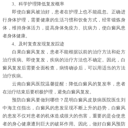
3、科学护理降低复发概率
即使白癜风被治好，患者在护理上也不能疏忽。正确进
行身体护理，需要健康的生活习惯和饮食方式，经常锻炼身
体，维持身体活力，提高身体免疫力、抗病力，使白癜风患
者身体健康。
4、及时复查发现复发踪迹
白果白癜风复发，患者不能根据以前的治疗方法和处方
治疗疾病。即使复发，疾病的治疗方法也不确定。因此，白
癜风复发后需要全面检查，病情确诊后，可以用适当的方法
治疗疾病。
云南白癜风医院温馨提醒：降低白癜风的复发率，患者
在治疗结束后要积极护理，避免白癜风复发。
预防白癜风要做到哪些？
昆明白癜风皮肤病医院
医生刘
中海主任指出，白癜风的患发呈现不断上升的趋势，白癜风
的患发不仅对患者的机体造成很大的伤害，重要的是会使患
者的身心健康遭到巨大的破坏作用。因此，做好白癜风预防