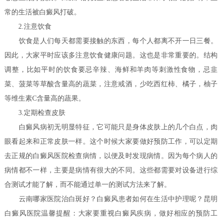
常的生活被白癜风打破。
2.注意饮食
饮食是人们每天都需要接触的东西，每个人都离不开一日三餐。
因此，大家平时应该多注意饮食健康问题。这也是非常重要的。结构
调整，比如平时的饮食要忌辛辣、海鲜和羊肉等刺激性食物，忌韭
菜、菠菜等草酸含量高的蔬菜，注意戒酒，少吃西红柿、橘子，柚子
等维生素C含量高的蔬果。
3.定期检查皮肤
白癜风病初无明显特征，它可能只是身体皮肤上的几个白点，肉
眼看起来和正常皮肤一样。这个时候大家要做好预防工作，可以定期
去正规的白癜风医院检查病情，以便及时发现病情。因为每个病人的
病情都不一样，主要是病情有很大的不同。这些都需要对设备进行综
合测试才能了解，而不能通过单一的测试方法来了解。
云南哪家医院治白斑好？白癜风患者如何在生活中护理呢？
昆明
白癜风医院温馨提醒：大家要重视白癜风疾病，做好相应的预防工