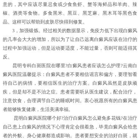
意的，其中应该尽量忌食或少食鱼虾、蟹等海鲜品和羊肉、辣
椒、酒类等食物。多食黑米、黑豆、黑芝麻、黑木耳等黑色食
品。这样可以帮助到皮肤尽快得到修复。
3，加强锻炼。经过相关的数据显示，免疫力低下出现白癜风
的几率会大大的增加，所以为了让自己远离白癜风应该在治疗的
过程中加强运动，但是运动要适度，不能过量，否则可能适得其
反。
昆明专科白斑医院在哪里?白癜风患者应该怎么护理?云南白
癜风医院温馨提示：白癜风患者不要相信谣言和偏方，要理智看
待自己的病情，要相信医生的治疗方案。白癜风虽然是皮肤顽
疾，但是却不是不治之症。患者需要听从医生建议，配合治疗，
注意饮食，合理调节自己的睡眠时间。衷心祝愿所有的白癜风患
者能够恢复健康，生活美满幸福。
昆明白癜风医院哪个好?治疗白癜风怎么避免多花钱?在治疗
自己患上白癜风的情况下心理肯定会很着急，毕竟白癜风会给患
者的外貌、身心健康都造成影响。患者要想安全的治好白斑，就