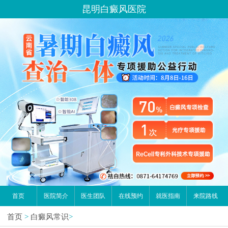
您好,这里是在线预约挂号平台！
昆明白癜风医院
请问你是有白斑、白癜风问题吗？
首页
医院简介
医生团队
在线预约
就医指南
来院路线
首页
>
白癜风常识
>