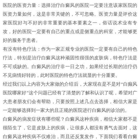
医院的医资力量：选择治疗白癜风的医院一定要注意该家医院的
医资力量如何，这是非常关键的，不可忽略。医资力量是评价这
家医院好与不好的非常重要的基本要素之一，俗话说术业有专
攻，好的医院一定要有自己的重点或是侧重点的科室，才能够更
好的服务于患者。
有没有特色疗法：作为一家正规专业的医院一定要有自己的特色
疗法，特别是治疗白癜风这种顽固性很强的皮肤病，特色疗法是
不可或缺的。白癜风的治疗非一日之功，如果经过长期的治疗仍
不见病情好转的，此时医院的特色疗法就显的十分重要。
经过我们以上内容为大家做的介绍后，大家现在是不是对“白癫风
医院哪家好”这个问题已经有了清楚的了解和认识了呢，希望对广
大患者朋友们会有帮助，只要按照上述几点去选择，相信大家是
一定能够选择到一家大的且正规的医院进行白癜风的诊治的。
白癜风的病发症状有哪些呢？白癜风这种疾病，相信大家都不是
很陌生了，它是皮肤上的疾病，让很多人都没有勇气去面对，这
白癜风这种疾病不仅难治，而且还反复发作，下面我们看看白癜