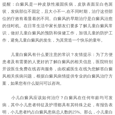
提醒：白癜风是一种皮肤性顽固疾病，皮肤表面呈白色斑
状，发病部位不固定，且大小不一,在不同时期，治疗这些部
位的疗效有着显着的不同。白癜风的早期治疗是白癜风治愈
的佳时机。在日常生活中家长朋友们要多了解儿童白癜风常
识，做好儿童白癜风的预防和保健工作，加强儿童的防护工
作，避免儿童白癜风的发生，为其营造一个快乐的童年。
儿童白癜风有什么要注意的常识？
友情提示：为了方便
患者及有需要的人更好的了解白癜风的相关信息，医院特别
开设医生免费在线咨询服务，由权威医生在线为您解答白癜
风相关疾病问题，根据白癜风病情提供专业的白癜风治疗方
案，如果您有什么疑问可以咨询。
小儿白癜风应该如何治疗？
白癜风在任何年龄均可发
病，其中小儿患者特征及护理都具有其特殊之处，有报告表
明，小儿患者约占白癜风患病总人数的25%。那么，小儿童白