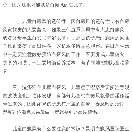
心，因为这很可能就是白癜风的征兆了。
二、儿童白癜风的遗传性。因白癜风的遗传性，有白癜
风家族史的人要留意，如果三代直系亲属中有人患白癜风，
或者父母早生白发（40岁以前），那么孩子患白癜风的风险
会比正常孩子高出许多，家长应多留意意观察。在日常生活
中一定要注意做好预防白癜风的工作，不要养成儿童偏食、
挑食的习惯，一定要均衡营养结构，有节制地控制儿童吃零
食。
三、湿疹延伸儿童白癜风。儿童患了湿疹后要多注意观
察皮肤变化。临床发现，有部分儿童患白癜风就是由湿疹延
伸过来的，因此如果孩子患有严重的湿疹，要及时的治疗，
湿疹部位颜色如果发白一定就要引起高度警惕。
儿童白癜风有什么要注意的常识？昆明白癜风医院
医生