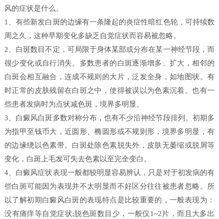
风的症状是什么。
1、有些新发白斑的边缘有一条隆起的炎症性暗红色轮，可持续数
周之久，这种早期变化多缺乏自觉症状而容易被忽略。
2、白斑数目不定，可局限于身体某部或分布在某一神经节段，而
很少变化或自行消失。多数患者的白斑逐渐增多、扩大，相邻的
白斑会相互融合，连成不规则的大片，泛发全身，如地图状。有
时正常的皮肤残留在白斑之中，使得被误以为色素沉着。也有一
些患者发病时为点状减色斑，境界多明显。
3、白癜风白斑多数对称分布，也有不少沿神经节段排列。初期多
为指甲至钱币大，近圆形、椭圆形或不规则形，境界多明显，有
的边缘绕以色素带。白斑处除色素脱失外，皮肤无萎缩或脱屑等
变化，白斑上毛发可失去色素以至完全变白。
4、白癜风症状表现一般都较明显容易辨认，只是对于初发病的有
些白斑可能因为表现并不太明显而不好区分往往被患者忽略。所
以了解初期白癜风白斑的表现特点是比较重要的，一般表现为：
没有痛痒等自觉症状;脱色斑数目少，一般仅1~2片，而且大多出