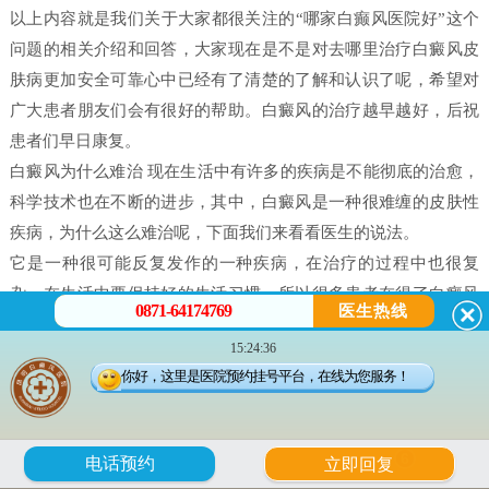
以上内容就是我们关于大家都很关注的“哪家白癫风医院好”这个
问题的相关介绍和回答，大家现在是不是对去哪里治疗白癜风皮
肤病更加安全可靠心中已经有了清楚的了解和认识了呢，希望对
广大患者朋友们会有很好的帮助。白癜风的治疗越早越好，后祝
患者们早日康复。
白癜风为什么难治 现在生活中有许多的疾病是不能彻底的治愈，
科学技术也在不断的进步，其中，白癜风是一种很难缠的皮肤性
疾病，为什么这么难治呢，下面我们来看看医生的说法。
它是一种很可能反复发作的一种疾病，在治疗的过程中也很复
杂，在生活中要保持好的生活习惯，所以很多患者在得了白癜风
0871-64174769
医生热线
之后都害怕治不好。白癜风并不是什么不治之症，只要患者能配
15:24:36
合，还是可以治好的，只不过就是时间问题，所以很多人就会问
你好，这里是医院预约挂号平台，在线为您服务！
治疗白癜风需要多久。
白癜风是有很多原因造成的，我们在治疗时候一定做好检查，接
受正确的治疗。白癜风的发病原因有很多每个患者在体征方面却
6
电话预约
立即回复
没有什么大的、明显的不一样的。所以，在诊断的时候往往会发