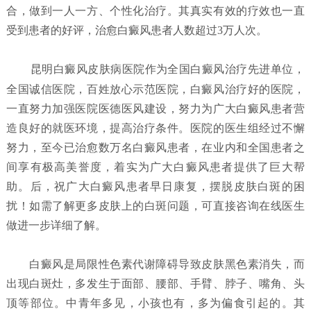
合，做到一人一方、个性化治疗。其真实有效的疗效也一直
受到患者的好评，治愈白癜风患者人数超过3万人次。
昆明白癜风皮肤病医院
作为全国白癜风治疗先进单位，
全国诚信医院，百姓放心示范医院，白癜风治疗好的医院，
一直努力加强医院医德医风建设，努力为广大白癜风患者营
造良好的就医环境，提高治疗条件。医院的医生组经过不懈
努力，至今已治愈数万名白癜风患者，在业内和全国患者之
间享有极高美誉度，着实为广大白癜风患者提供了巨大帮
助。后，祝广大白癜风患者早日康复，摆脱皮肤白斑的困
扰！如需了解更多皮肤上的白斑问题，可直接咨询在线医生
做进一步详细了解。
白癜风是局限性色素代谢障碍导致皮肤黑色素消失，而
出现白斑灶，多发生于面部、腰部、手臂、脖子、嘴角、头
顶等部位。中青年多见，小孩也有，多为偏食引起的。其