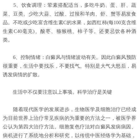
5、饮食调理：荤素搭配适当，多吃牛奶、蛋、肝、蔬
菜、豆类。少吃大蒜、过酸、过辣和羊肉、虾、蟹等易发食
品。不吃或少吃富含维生素C的水果，如西红柿(每100克含维
生素C40毫克)、酸枣、猕猴桃、柿子等。还要忌饮各种酒
类。
6、控制情绪：白癜风与情绪波动有关。因此白癜风预防
很重要，生活中要找乐，不要找气。特别是大气大怒后，易
诱发病情的扩散。
生活中不仅要注意以上事项。科学治疗是关键
随着现代医学的发展进步，生物医学及细胞治疗已经成
为目前世界上治疗常见疾病的为重要的方法之一，被医学界
公认为第四大治疗方法。细胞复色疗法对白癜风发病病因、
病机进行了系统地分析和研究，以传统中医经络学为基础，