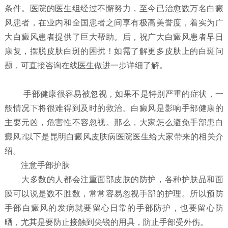
条件。医院的医生组经过不懈努力，至今已治愈数万名白癜
风患者，在业内和全国患者之间享有极高美誉度，着实为广
大白癜风患者提供了巨大帮助。后，祝广大白癜风患者早日
康复，摆脱皮肤白斑的困扰！如需了解更多皮肤上的白斑问
题，可直接咨询在线医生做进一步详细了解。
手部健康很容易被忽视，如果不是特别严重的症状，一
般情况下将很难得到及时的救治。白癜风是影响手部健康的
主要元凶，危害性不容忽视。那么，大家怎么避免手部患白
癜风?以下是昆明白癜风皮肤病医院医生给大家带来的相关介
绍。
注意手部护肤
大多数的人都会注重面部皮肤的防护，各种护肤品和面
膜可以说是数不胜数，常常容易忽视手部的护理。所以预防
手部白癜风的发病就要留心日常的手部防护，也要留心防
晒，尤其是要防止接触到尖锐的用具，防止手部受外伤。