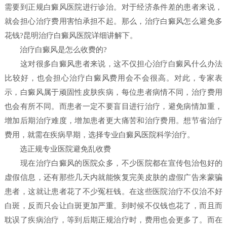
需要到正规白癜风医院进行诊治。对于经济条件差的患者来说，
就会担心治疗费用害怕承担不起。那么，治疗白癜风怎么避免多
花钱?昆明治疗白癜风医院详细讲解下。
治疗白癜风是怎么收费的?
这对很多白癜风患者来说，这不仅担心治疗白癜风什么办法
比较好，也会担心治疗白癜风费用会不会很高。对此，专家表
示，白癜风属于顽固性皮肤疾病，每位患者病情不同，治疗费用
也会有所不同。而患者一定不要盲目进行治疗，避免病情加重，
增加后期治疗难度，增加患者更大痛苦和治疗费用。想节省治疗
费用，就需在疾病早期，选择专业白癜风医院科学治疗。
选正规专业医院避免乱收费
现在治疗白癜风的医院众多，不少医院都在宣传包治包好的
虚假信息，还有那些几天内就能恢复完美皮肤的虚假广告来蒙骗
患者，这就让患者花了不少冤枉钱。在这些医院治疗不仅治不好
白斑，反而只会让白斑更加严重。到时候不仅钱也花了，而且而
耽误了疾病治疗，等到后期正规治疗时，费用也会更多了。而在