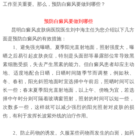
工作至关重要。那么，预防白癜风要做到哪些？
预防白癜风要做到哪些
昆明白癜风皮肤病医院
医生刘中海主任为您介绍以下几方
面是预防白癜风的有效措施：
1、避免强光曝晒。夏季阳光直射地面，照射强度大，曝
晒之后易引起皮肤炎症，特别是头面部等暴露部位常导致黑
素细胞受损，失去产生黑素的能力。但白癜风患者却应主动
地、适度地配合日晒，日晒时间随季节而调整，例如秋、
冬、春初，阳光斜照地面时宜选择中午前后，照晒时间可以
长一些；春末夏季阳光直射地面，以上午、傍晚为宜，若选
择中午时分则可隔着玻璃窗照射，照射的时间可以短一些，
次数多一些，这样就可以减少强烈的阳光照射对皮肤的损
伤，有利于发挥长波紫外线的治疗作用。
2、防止药物的诱发。久服某些药物而发生的白斑，如药