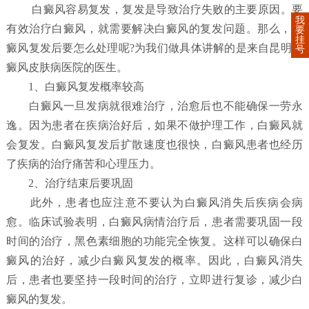
白癜风容易复发，复发是导致治疗失败的主要原因。要
我
有效治疗白癜风，就需要解决白癜风的复发问题。那么，白
要
挂
癜风复发后要怎么处理呢?为我们做具体讲解的是来自昆明白
号
癜风皮肤病医院的医生。
1、白癜风复发概率较高
白癜风一旦发病就很难治疗，治愈后也不能确保一劳永
逸。因为患者在疾病治好后，如果不做护理工作，白癜风就
会复发。白癜风复发后扩散速度也很快，白癜风患者也经历
了疾病的治疗痛苦和心理压力。
2、治疗结束后要巩固
此外，患者也应注意不要认为白癜风消失后疾病会病
愈。临床试验表明，白癜风病情治疗后，患者需要巩固一段
时间的治疗，黑色素细胞的功能完全恢复。这样可以确保白
癜风的治好，减少白癜风复发的概率。因此，白癜风消失
后，患者也要坚持一段时间的治疗，立即进行复诊，减少白
癜风的复发。