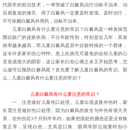
代医学的前沿技术，一举突破了白癜风治疗治标不治本、治
后易复发的难关。得了白癜风一定要及时发现、及时治疗，
不可依赖白癜风外用药，治标不治本。
儿童白癜风有什么要注意的常识？
白癜风是一种发病范
围比较广的皮肤疾病，不分年龄性别，特别是近几年，其发
病率越来越高，而儿童白癜风是其中比较特殊的一个群体，
这令许多家长忧心忡忡。患上此病无可避免的会给儿童的心
灵造成很大的阴影，这让家长们在心痛之余又开始思考，怎
么做可以预防白癜风呢？首先要了解儿童白癜风
的常识。那
么，儿童白癜风有什么要注意的常识？
儿童白癜风有什么要注意的常识？
一、注意做好儿童伤口处理。儿童出现皮肤外伤时，家
长需注意做好伤口处理。因为白癜风的发生与外伤有很大关
系，在外伤后3个月到半年内，如果疤痕处的颜色还是没有恢
复正常，呈现白色，尤其是口角、眼周等部位就要特别小