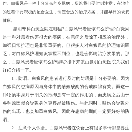
作。白癜风是一种十分复杂的皮肤病，所以我们要时刻注意，在治疗
的过程中要积极的配合医生，制定合适的治疗方案，才能早日的恢复
健康。
昆明专科白斑医院在哪里?白癜风患者应该怎么护理?白癜风
是一种对患者伤害很大的疾病，在患病之后除了相应的治疗外，
加强日常护理也是非常重要的。但很多人对白癜风的护理知识匮
乏，对白癜风护理知识掌握不到位，也是会影响治疗效果的。那
么，白癜风患者应该怎么护理呢?接下来就由昆明白斑医院为我们
详细介绍一下。
1，防晒。白癜风的患者进行及时的防晒是十分必要的。因为
白癜风的患病原因与身体中的酪氨酸酶的合成缺陷有关。而这一
种物质本身对于阳关的抵御是有一定的作用的，而患病之后由于
各种原因就会导致身体更容易被晒伤。与此同时，晒伤会导致外
伤的出现，也会加重白癜风。因此在患病的期间一定要好好的防
晒。
2，注意个人饮食。白癜风患者在饮食上有很多事情都是要注