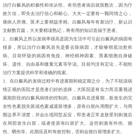
治疗白癜风的积极性和依从性。有些患者病后就医数次，因为疗
效欠佳，即失去治疗信心和耐心。大夫一定要有一颗同情之心，
痛病人所痛。医术上要精益求精。白癜风每年有新治疗、新认识
文献数百篇，大夫要精读熟记，将有用的知识造福于患者。
2、白癜风之所以发病率很高是因为生活中可引起白癜风的病因有
很多，所以治疗白癜风首先是要去除病因，才能够彻底治愈疾
病。目前怀疑的病因有免疫、神经精神因素、黑素细胞自身破
坏、遗传、自由基和微量元素等学说。目前均没有定论，不能给
治疗方案提供科学和准确的线索。
3、在白癜风的发病过程中有进展期和稳定期之分，为了不耽误病
情正规的医院才是患者们好的选择，大医院是有实力而且重视进
展期阶段的白癜风病情的控制的。白癜风在进展期，新发生的完
全性色素脱失斑或色素减退斑增多，原有白斑向周围扩大，与周
围边界不清楚，并会出现同型反应，即患者正常皮肤受到刺激后
在局部发生白斑，或者使原有白斑扩大。这些刺激有外伤、烧
伤、晒伤等。此期应及时有效控制，否则会致白斑增多扩大。