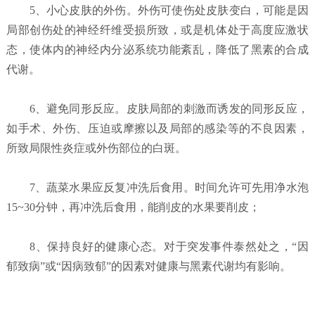
5、小心皮肤的外伤。外伤可使伤处皮肤变白，可能是因
局部创伤处的神经纤维受损所致，或是机体处于高度应激状
态，使体内的神经内分泌系统功能紊乱，降低了黑素的合成
代谢。
6、避免同形反应。皮肤局部的刺激而诱发的同形反应，
如手术、外伤、压迫或摩擦以及局部的感染等的不良因素，
所致局限性炎症或外伤部位的白斑。
7、蔬菜水果应反复冲洗后食用。时间允许可先用净水泡
15~30分钟，再冲洗后食用，能削皮的水果要削皮；
8、保持良好的健康心态。对于突发事件泰然处之，“因
郁致病”或“因病致郁”的因素对健康与黑素代谢均有影响。