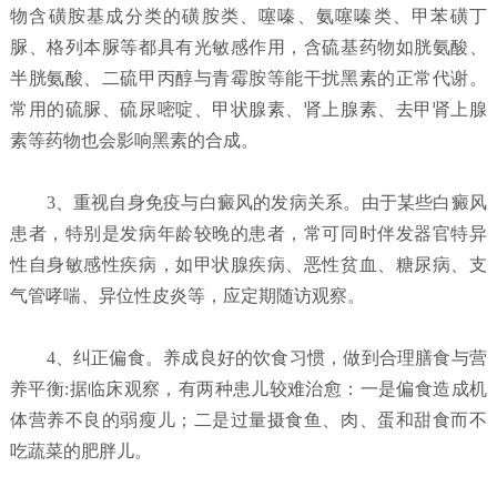
物含磺胺基成分类的磺胺类、噻嗪、氨噻嗪类、甲苯磺丁
脲、格列本脲等都具有光敏感作用，含硫基药物如胱氨酸、
半胱氨酸、二硫甲丙醇与青霉胺等能干扰黑素的正常代谢。
常用的硫脲、硫尿嘧啶、甲状腺素、肾上腺素、去甲肾上腺
素等药物也会影响黑素的合成。
3、重视自身免疫与白癜风的发病关系。由于某些白癜风
患者，特别是发病年龄较晚的患者，常可同时伴发器官特异
性自身敏感性疾病，如甲状腺疾病、恶性贫血、糖尿病、支
气管哮喘、异位性皮炎等，应定期随访观察。
4、纠正偏食。养成良好的饮食习惯，做到合理膳食与营
养平衡:据临床观察，有两种患儿较难治愈：一是偏食造成机
体营养不良的弱瘦儿；二是过量摄食鱼、肉、蛋和甜食而不
吃蔬菜的肥胖儿。