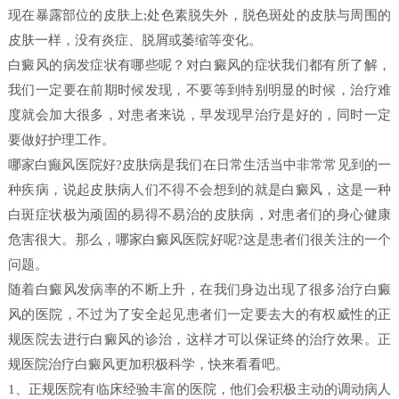
现在暴露部位的皮肤上;处色素脱失外，脱色斑处的皮肤与周围的
皮肤一样，没有炎症、脱屑或萎缩等变化。
白癜风的病发症状有哪些呢？对白癜风的症状我们都有所了解，
我们一定要在前期时候发现，不要等到特别明显的时候，治疗难
度就会加大很多，对患者来说，早发现早治疗是好的，同时一定
要做好护理工作。
哪家白癫风医院好?皮肤病是我们在日常生活当中非常常见到的一
种疾病，说起皮肤病人们不得不会想到的就是白癜风，这是一种
白斑症状极为顽固的易得不易治的皮肤病，对患者们的身心健康
危害很大。那么，哪家白癜风医院好呢?这是患者们很关注的一个
问题。
随着白癜风发病率的不断上升，在我们身边出现了很多治疗白癜
风的医院，不过为了安全起见患者们一定要去大的有权威性的正
规医院去进行白癜风的诊治，这样才可以保证终的治疗效果。正
规医院治疗白癜风更加积极科学，快来看看吧。
1、正规医院有临床经验丰富的医院，他们会积极主动的调动病人