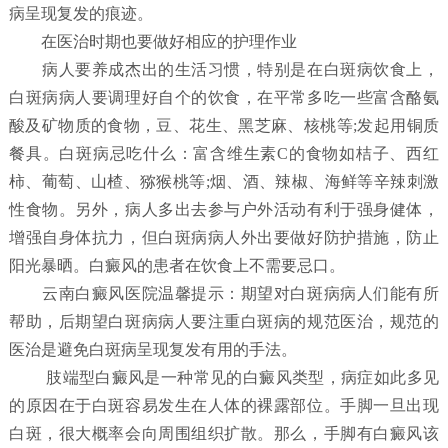
病呈现复发的痕迹。
在医治时期也要做好相应的护理作业
病人要养成杰出的生活习惯，特别是在白斑病饮食上，
白斑病病人要调理好自个的饮食，在平常多吃一些富含酪氨
酸及矿物质的食物，豆、花生、黑芝麻、核桃等;发起用铜质
餐具。白斑病忌吃什么：富含维生素C的食物如桔子、西红
柿、葡萄、山楂、猕猴桃等;烟、酒、辣椒、海鲜等辛辣刺激
性食物。另外，病人多出去参与户外活动有利于强身健体，
增强自身体抗力，但白斑病病人外出要做好防护措施，防止
阳光暴晒。白癜风的患者在饮食上不需要忌口。
云南白癜风医院温馨提示：期望对白斑病病人们能有所
帮助，后期望白斑病病人要注重白斑病的规范医治，规范的
医治是避免白斑病呈现复发有用的手法。
肢端型白癜风是一种常见的白癜风类型，病症如此多见
的原因在于白斑容易发生在人体的裸露部位。手脚一旦出现
白斑，很大概率会向周围组织扩散。那么，手脚有白癜风该