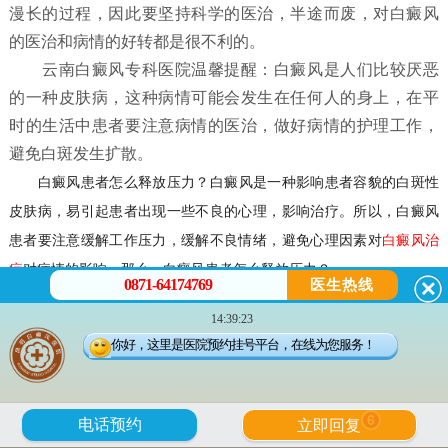
漫长的过程，因此要坚持科学的医治，半途而废，对白癜风
的医治和病情的好转都是很不利的。
云南白癜风专科医院温馨提醒：白癜风是人们比较厌恶
的一种皮肤病，这种病情可能会发生在任何人的身上，在平
时的生活中患者要注意病情的医治，做好病情的护理工作，
避免白斑发生扩散。
白癜风患者怎么释放压力？
白癜风是一种影响患者容貌的白斑性
皮肤病，易引起患者出现一些不良的心理，影响治疗。所以，白癜风
患者要注意缓解工作压力，缓解不良情绪，避免心理因素对
白癜风治
疗
对病情的影响。那么，
白癜风患者怎么释放压力？
0871-64174769
医生热线
14:39:23
白癜风患者怎么释放压力？
你好，这里是医院预约挂号平台，在线为您服务！
一，白癜风患者应放松自己。患上白癜风后，患者应放松自己，
遇到不公平和有意见的事情要坦率地说出来，不要压在心里，患者可
6
电话预约
立即回复
通过发泄以消不快之气，例如面对沙包或人头偶像猛打几拳，或者大