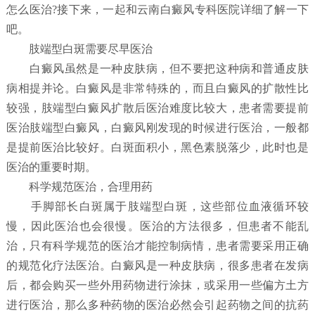
怎么医治?接下来，一起和云南白癜风专科医院详细了解一下
吧。
肢端型白斑需要尽早医治
白癜风虽然是一种皮肤病，但不要把这种病和普通皮肤
病相提并论。白癜风是非常特殊的，而且白癜风的扩散性比
较强，肢端型白癜风扩散后医治难度比较大，患者需要提前
医治肢端型白癜风，白癜风刚发现的时候进行医治，一般都
是提前医治比较好。白斑面积小，黑色素脱落少，此时也是
医治的重要时期。
科学规范医治，合理用药
手脚部长白斑属于肢端型白斑，这些部位血液循环较
慢，因此医治也会很慢。医治的方法很多，但患者不能乱
治，只有科学规范的医治才能控制病情，患者需要采用正确
的规范化疗法医治。白癜风是一种皮肤病，很多患者在发病
后，都会购买一些外用药物进行涂抹，或采用一些偏方土方
进行医治，那么多种药物的医治必然会引起药物之间的抗药