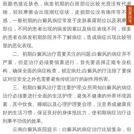
斑颜色接近肤色，病发初期的白斑部位比较光滑没有代谢
我
物，轻轻摩擦会出现潮红症状，皮损部位没有痛痒等不适
要
挂
感，一般初期的白癜风病症常发于皮肤暴露部位以及易摩擦
号
部位，不同的患者出现的病发因素以及病症表现不同，很多
的患者在病发初期阶段并不了解病症，造成病征出现比较明
显的恶化表现。
二、初期白癜风治疗需要关注的问题;白癜风的病症并不
严重，但是治疗必须要慎重进行，首先要选择正规专业机
构，确保全面的病症检查，锁定病灶;白癜风的疗法除了要保
证对症安全之外也需要避免传统治疗的副作用伤害。
三、初期白癜风治疗需注重护理;众所周知白癜风的病症
治疗必须要进行全面的生活护理，避免不健康的外界环境因
素，其中饮食、睡眠以及心理护理要合理，注意养成健康良
好的生活习惯，保证良好的身体抵抗力，使初期病症治疗达
到事半功倍的效果。
云南白癜风医院提示：白癜风的病症治疗比较复杂，但