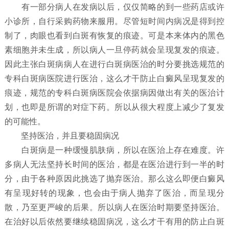
有一部分病人在发病以后，仅仅简略的到一些药店或许
小诊所，自行采购药物来服用。尽管短时间内病况是得到控
制了，肉眼也看到白斑有恢复的痕迹。可是本来体内的黑色
素细胞并未生成，所以病人一旦停药就会呈现复发的痕迹。
因此主张白斑病病人在进行白斑病医治的时分要挑选规范的
专科白斑病医院进行医治，这么才干防止白癜风呈现复发的
痕迹，规范的专科白斑病医院会依据病因做出有关的医治计
划，也即是所谓的对症下药。所以从很大程度上减少了复发
的可能性。
坚持医治，并且要稳固病况
白斑病是一种缓慢肌肤病，所以在医治上存在难度。许
多病人无法坚持长时间的医治，都是在医治进行到一半的时
分，由于各种原因此挑选了抛弃医治。那么这么即便白癜风
有呈现好转的现象，也会由于病人抛弃了医治，而呈现分
散，乃至更严峻的后果。所以病人在医治时期要坚持医治。
在治好以后依然要继续稳固病况，这么才干有用的防止白斑