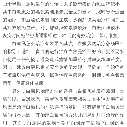
由于早期白癜风发作的时候，大多数患者的白斑面积较小，
其中白斑患处的黑色素细胞未完全受到破坏，此时给予适当
的治疗，加速黑色素细胞的生成，从而加快其治疗时间并且
其疗效较为显著。对于那些身体素质较好，白斑面积较小，
发病时间短的患者通常经过1-3个月的有效治疗，即可康复。
白癜风怎么治疗有效果？
其次，白癜风的治疗必须医生
的指导下进行，盲目的进行治疗当然是治不好的。更不要私
自使用一些药物，避免造成病情加重给今后康复增加难度。
因此，建议白癜风患者应当秉承早发现、早确诊、早治疗的
三项原则治疗白癜风，抓住治疗白癜风的佳时期，将白癜风
康复，保证身体健康。
另外，白癜风治疗方法的选择与白癜风的发病原因、发
病时期、白斑状态、患者体质等因素相关，其中诱发疾病的
原因是治疗白癜风的方法选择的基础，只有确定了白癜风发
病的根本原因，其治疗白癜风的方法才能起到对症治疗的作
用。其次，白癜风的发病时期和白斑形态是治疗白斑的参