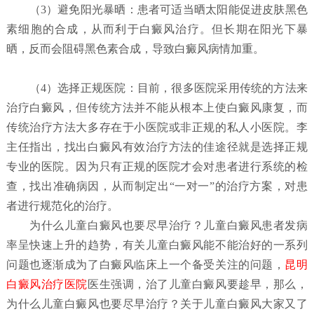
（
3）避免阳光暴晒：
患者可适当晒太阳能促进皮肤黑色
素细胞的合成，从而利于白癜风治疗。但长期在阳光下暴
晒，反而会阻碍黑色素合成，导致白癜风病情加重。
（4）选择正规医院：
目前，很多医院采用传统的方法来
治疗白癜风，但传统方法并不能从根本上使白癜风康复，而
传统治疗方法大多存在于小医院或非正规的私人小医院。李
主任指出，找出白癜风有效治疗方法的佳途径就是选择正规
专业的医院。因为只有正规的医院才会对患者进行系统的检
查，找出准确病因，从而制定出“一对一”的治疗方案，对患
者进行规范化的治疗。
为什么儿童白癜风也要尽早治疗？
儿童白癜风患者发病
率呈快速上升的趋势，有关儿童白癜风能不能治好的一系列
问题也逐渐成为了白癜风临床上一个备受关注的问题，
昆明
白癜风治疗医院
医生强调，治了儿童白癜风要趁早，那么，
为什么儿童白癜风也要尽早治疗？关于儿童白癜风大家又了