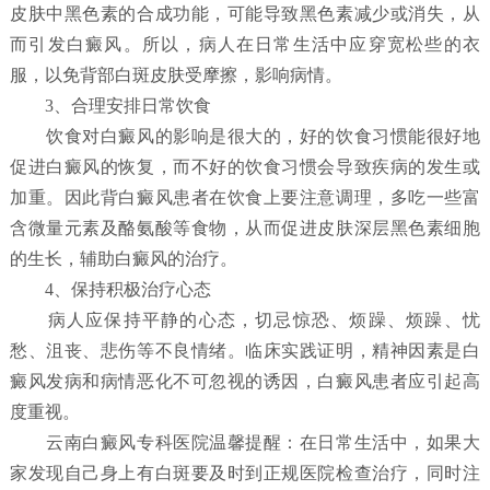
皮肤中黑色素的合成功能，可能导致黑色素减少或消失，从
而引发白癜风。所以，病人在日常生活中应穿宽松些的衣
服，以免背部白斑皮肤受摩擦，影响病情。
3、合理安排日常饮食
饮食对白癜风的影响是很大的，好的饮食习惯能很好地
促进白癜风的恢复，而不好的饮食习惯会导致疾病的发生或
加重。因此背白癜风患者在饮食上要注意调理，多吃一些富
含微量元素及酪氨酸等食物，从而促进皮肤深层黑色素细胞
的生长，辅助白癜风的治疗。
4、保持积极治疗心态
病人应保持平静的心态，切忌惊恐、烦躁、烦躁、忧
愁、沮丧、悲伤等不良情绪。临床实践证明，精神因素是白
癜风发病和病情恶化不可忽视的诱因，白癜风患者应引起高
度重视。
云南白癜风专科医院温馨提醒：在日常生活中，如果大
家发现自己身上有白斑要及时到正规医院检查治疗，同时注