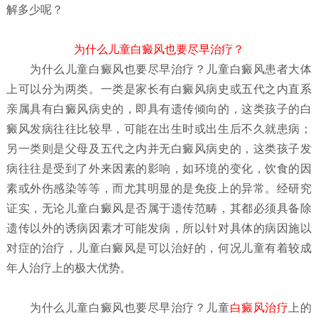
解多少呢？
为什么儿童白癜风也要尽早治疗？
为什么儿童白癜风也要尽早治疗？
儿童白癜风患者大体
上可以分为两类。一类是家长有白癜风病史或五代之内直系
亲属具有白癜风病史的，即具有遗传倾向的，这类孩子的白
癜风发病往往比较早，可能在出生时或出生后不久就患病；
另一类则是父母及五代之内并无白癜风病史的，这类孩子发
病往往是受到了外来因素的影响，如环境的变化，饮食的因
素或外伤感染等等，而尤其明显的是免疫上的异常。经研究
证实，无论儿童白癜风是否属于遗传范畴，其都必须具备除
遗传以外的诱病因素才可能发病，所以针对具体的病因施以
对症的治疗，儿童白癜风是可以治好的，何况儿童有着较成
年人治疗上的极大优势。
为什么儿童白癜风也要尽早治疗？
儿童
白癜风治疗
上的