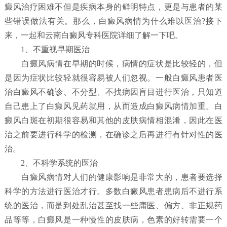
癜风治疗困难不但是疾病本身的鲜明特点，更是与患者的某
些错误做法有关。那么，白癜风病情为什么难以医治?接下
来，一起和云南白癜风专科医院详细了解一下吧。
1、不重视早期医治
白癜风病情在早期的时候，病情的症状是比较轻的，但
是因为症状比较轻就很容易被人们忽视。一般白癜风患者医
治白癜风不确诊、不分型、不找病因盲目进行医治，只知道
自己患上了白癜风见药就用，从而造成白癜风病情加重。白
癜风白斑在初期很容易和其他的皮肤病情相混淆，因此在医
治之前要进行科学的检测，在确诊之后再进行有针对性的医
治。
2、不科学系统的医治
白癜风病情对人们的健康影响是非常大的，患者要选择
科学的方法进行医治才行。多数白癜风患者患病后不进行系
统的医治，而是到处乱治甚至找一些庸医、偏方、非正规药
品等等，白癜风是一种慢性的皮肤病，色素的好转需要一个