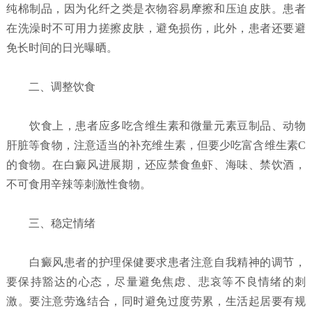
纯棉制品，因为化纤之类是衣物容易摩擦和压迫皮肤。患者
在洗澡时不可用力搓擦皮肤，避免损伤，此外，患者还要避
免长时间的日光曝晒。
二、调整饮食
饮食上，患者应多吃含维生素和微量元素豆制品、动物
肝脏等食物，注意适当的补充维生素，但要少吃富含维生素C
的食物。在白癜风进展期，还应禁食鱼虾、海味、禁饮酒，
不可食用辛辣等刺激性食物。
三、稳定情绪
白癜风患者的护理保健要求患者注意自我精神的调节，
要保持豁达的心态，尽量避免焦虑、悲哀等不良情绪的刺
激。要注意劳逸结合，同时避免过度劳累，生活起居要有规