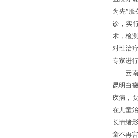
为先”
诊，实
术，检
对性治
专家进
云南昆
昆明白
疾病，
在儿童
长情绪
童不再