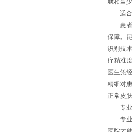
就相当
适合儿
患者要
保障。
识别技
疗精准
医生凭
精细对
正常皮
专业医
专业的
医院才