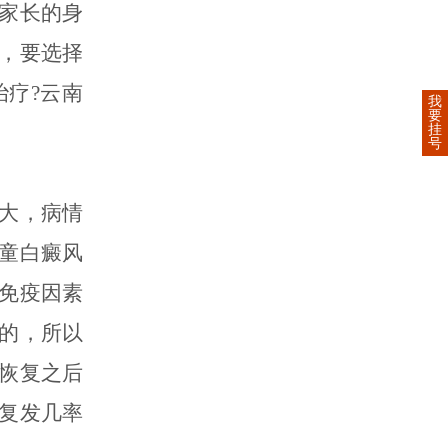
家长的身
，要选择
疗?云南
我
要
挂
号
大，病情
童白癜风
免疫因素
的，所以
恢复之后
复发几率