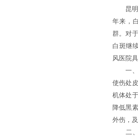
昆明白
年来，
群。对
白斑继
风医院
一、小
使伤处
机体处
降低黑
外伤，
二、避