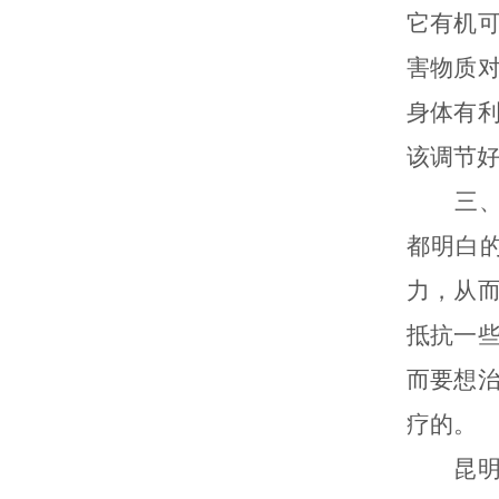
它有机
害物质
身体有
该调节
三、加
都明白
力，从
抵抗一
而要想
疗的。
昆明白