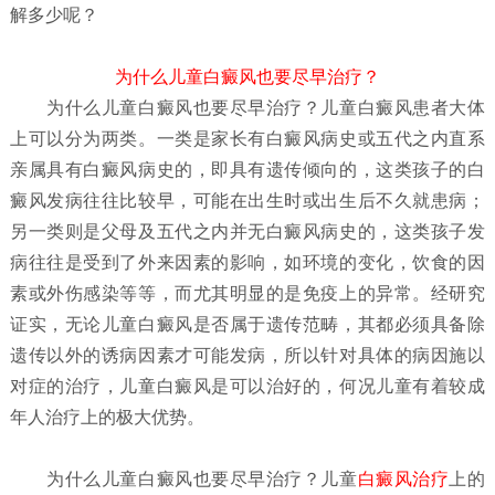
解多少呢？
为什么儿童白癜风也要尽早治疗？
为什么儿童白癜风也要尽早治疗？
儿童白癜风患者大体
上可以分为两类。一类是家长有白癜风病史或五代之内直系
亲属具有白癜风病史的，即具有遗传倾向的，这类孩子的白
癜风发病往往比较早，可能在出生时或出生后不久就患病；
另一类则是父母及五代之内并无白癜风病史的，这类孩子发
病往往是受到了外来因素的影响，如环境的变化，饮食的因
素或外伤感染等等，而尤其明显的是免疫上的异常。经研究
证实，无论儿童白癜风是否属于遗传范畴，其都必须具备除
遗传以外的诱病因素才可能发病，所以针对具体的病因施以
对症的治疗，儿童白癜风是可以治好的，何况儿童有着较成
年人治疗上的极大优势。
为什么儿童白癜风也要尽早治疗？
儿童
白癜风治疗
上的