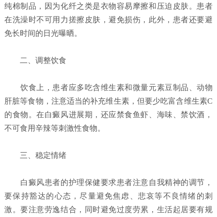
纯棉制品，因为化纤之类是衣物容易摩擦和压迫皮肤。患者
在洗澡时不可用力搓擦皮肤，避免损伤，此外，患者还要避
免长时间的日光曝晒。
二、调整饮食
饮食上，患者应多吃含维生素和微量元素豆制品、动物
肝脏等食物，注意适当的补充维生素，但要少吃富含维生素C
的食物。在白癜风进展期，还应禁食鱼虾、海味、禁饮酒，
不可食用辛辣等刺激性食物。
三、稳定情绪
白癜风患者的护理保健要求患者注意自我精神的调节，
要保持豁达的心态，尽量避免焦虑、悲哀等不良情绪的刺
激。要注意劳逸结合，同时避免过度劳累，生活起居要有规