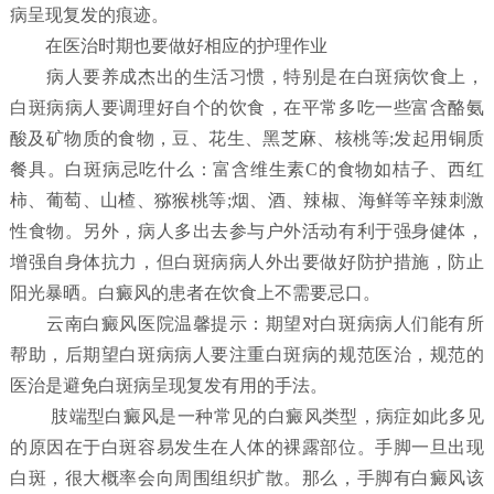
病呈现复发的痕迹。
在医治时期也要做好相应的护理作业
病人要养成杰出的生活习惯，特别是在白斑病饮食上，
白斑病病人要调理好自个的饮食，在平常多吃一些富含酪氨
酸及矿物质的食物，豆、花生、黑芝麻、核桃等;发起用铜质
餐具。白斑病忌吃什么：富含维生素C的食物如桔子、西红
柿、葡萄、山楂、猕猴桃等;烟、酒、辣椒、海鲜等辛辣刺激
性食物。另外，病人多出去参与户外活动有利于强身健体，
增强自身体抗力，但白斑病病人外出要做好防护措施，防止
阳光暴晒。白癜风的患者在饮食上不需要忌口。
云南白癜风医院温馨提示：期望对白斑病病人们能有所
帮助，后期望白斑病病人要注重白斑病的规范医治，规范的
医治是避免白斑病呈现复发有用的手法。
肢端型白癜风是一种常见的白癜风类型，病症如此多见
的原因在于白斑容易发生在人体的裸露部位。手脚一旦出现
白斑，很大概率会向周围组织扩散。那么，手脚有白癜风该