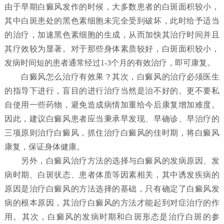
由于早期白癜风发作的时候，大多数患者的白斑面积较小，
其中白斑患处的黑色素细胞未完全受到破坏，此时给予适当
的治疗，加速黑色素细胞的生成，从而加快其治疗时间并且
其疗效较为显著。对于那些身体素质较好，白斑面积较小，
发病时间短的患者通常经过1-3个月的有效治疗，即可康复。
白癜风怎么治疗有效果？
其次，白癜风的治疗必须医生
的指导下进行，盲目的进行治疗当然是治不好的。更不要私
自使用一些药物，避免造成病情加重给今后康复增加难度。
因此，建议白癜风患者应当秉承早发现、早确诊、早治疗的
三项原则治疗白癜风，抓住治疗白癜风的佳时期，将白癜风
康复，保证身体健康。
另外，白癜风治疗方法的选择与白癜风的发病原因、发
病时期、白斑状态、患者体质等因素相关，其中诱发疾病的
原因是治疗白癜风的方法选择的基础，只有确定了白癜风发
病的根本原因，其治疗白癜风的方法才能起到对症治疗的作
用。其次，白癜风的发病时期和白斑形态是治疗白斑的参