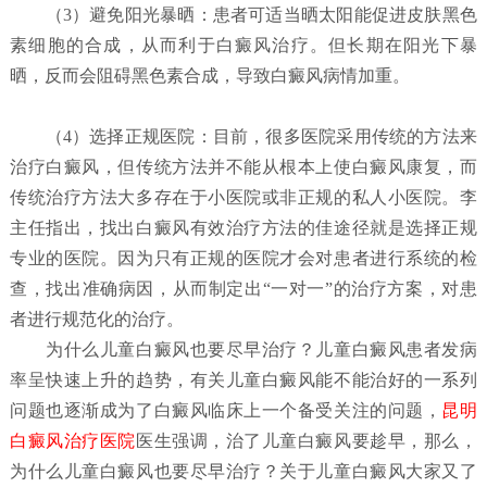
（
3）避免阳光暴晒：
患者可适当晒太阳能促进皮肤黑色
素细胞的合成，从而利于白癜风治疗。但长期在阳光下暴
晒，反而会阻碍黑色素合成，导致白癜风病情加重。
（4）选择正规医院：
目前，很多医院采用传统的方法来
治疗白癜风，但传统方法并不能从根本上使白癜风康复，而
传统治疗方法大多存在于小医院或非正规的私人小医院。李
主任指出，找出白癜风有效治疗方法的佳途径就是选择正规
专业的医院。因为只有正规的医院才会对患者进行系统的检
查，找出准确病因，从而制定出“一对一”的治疗方案，对患
者进行规范化的治疗。
为什么儿童白癜风也要尽早治疗？
儿童白癜风患者发病
率呈快速上升的趋势，有关儿童白癜风能不能治好的一系列
问题也逐渐成为了白癜风临床上一个备受关注的问题，
昆明
白癜风治疗医院
医生强调，治了儿童白癜风要趁早，那么，
为什么儿童白癜风也要尽早治疗？关于儿童白癜风大家又了