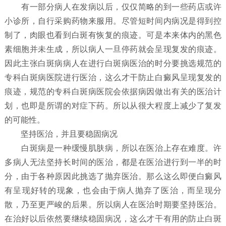
有一部分病人在发病以后，仅仅简略的到一些药店或许
小诊所，自行采购药物来服用。尽管短时间内病况是得到控
制了，肉眼也看到白斑有恢复的痕迹。可是本来体内的黑色
素细胞并未生成，所以病人一旦停药就会呈现复发的痕迹。
因此主张白斑病病人在进行白斑病医治的时分要挑选规范的
专科白斑病医院进行医治，这么才干防止白癜风呈现复发的
痕迹，规范的专科白斑病医院会依据病因做出有关的医治计
划，也即是所谓的对症下药。所以从很大程度上减少了复发
的可能性。
坚持医治，并且要稳固病况
白斑病是一种缓慢肌肤病，所以在医治上存在难度。许
多病人无法坚持长时间的医治，都是在医治进行到一半的时
分，由于各种原因此挑选了抛弃医治。那么这么即便白癜风
有呈现好转的现象，也会由于病人抛弃了医治，而呈现分
散，乃至更严峻的后果。所以病人在医治时期要坚持医治。
在治好以后依然要继续稳固病况，这么才干有用的防止白斑