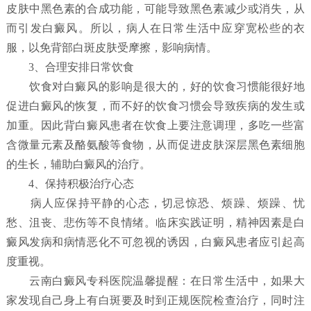
皮肤中黑色素的合成功能，可能导致黑色素减少或消失，从
而引发白癜风。所以，病人在日常生活中应穿宽松些的衣
服，以免背部白斑皮肤受摩擦，影响病情。
3、合理安排日常饮食
饮食对白癜风的影响是很大的，好的饮食习惯能很好地
促进白癜风的恢复，而不好的饮食习惯会导致疾病的发生或
加重。因此背白癜风患者在饮食上要注意调理，多吃一些富
含微量元素及酪氨酸等食物，从而促进皮肤深层黑色素细胞
的生长，辅助白癜风的治疗。
4、保持积极治疗心态
病人应保持平静的心态，切忌惊恐、烦躁、烦躁、忧
愁、沮丧、悲伤等不良情绪。临床实践证明，精神因素是白
癜风发病和病情恶化不可忽视的诱因，白癜风患者应引起高
度重视。
云南白癜风专科医院温馨提醒：在日常生活中，如果大
家发现自己身上有白斑要及时到正规医院检查治疗，同时注