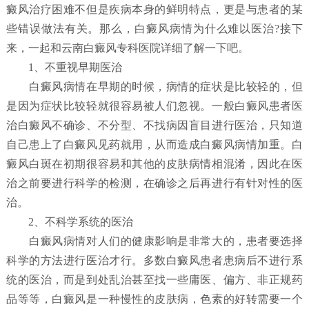
癜风治疗困难不但是疾病本身的鲜明特点，更是与患者的某
些错误做法有关。那么，白癜风病情为什么难以医治?接下
来，一起和云南白癜风专科医院详细了解一下吧。
1、不重视早期医治
白癜风病情在早期的时候，病情的症状是比较轻的，但
是因为症状比较轻就很容易被人们忽视。一般白癜风患者医
治白癜风不确诊、不分型、不找病因盲目进行医治，只知道
自己患上了白癜风见药就用，从而造成白癜风病情加重。白
癜风白斑在初期很容易和其他的皮肤病情相混淆，因此在医
治之前要进行科学的检测，在确诊之后再进行有针对性的医
治。
2、不科学系统的医治
白癜风病情对人们的健康影响是非常大的，患者要选择
科学的方法进行医治才行。多数白癜风患者患病后不进行系
统的医治，而是到处乱治甚至找一些庸医、偏方、非正规药
品等等，白癜风是一种慢性的皮肤病，色素的好转需要一个