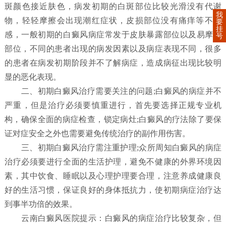
斑颜色接近肤色，病发初期的白斑部位比较光滑没有代谢
我
物，轻轻摩擦会出现潮红症状，皮损部位没有痛痒等不适
要
挂
感，一般初期的白癜风病症常发于皮肤暴露部位以及易摩擦
号
部位，不同的患者出现的病发因素以及病症表现不同，很多
的患者在病发初期阶段并不了解病症，造成病征出现比较明
显的恶化表现。
二、初期白癜风治疗需要关注的问题;白癜风的病症并不
严重，但是治疗必须要慎重进行，首先要选择正规专业机
构，确保全面的病症检查，锁定病灶;白癜风的疗法除了要保
证对症安全之外也需要避免传统治疗的副作用伤害。
三、初期白癜风治疗需注重护理;众所周知白癜风的病症
治疗必须要进行全面的生活护理，避免不健康的外界环境因
素，其中饮食、睡眠以及心理护理要合理，注意养成健康良
好的生活习惯，保证良好的身体抵抗力，使初期病症治疗达
到事半功倍的效果。
云南白癜风医院提示：白癜风的病症治疗比较复杂，但