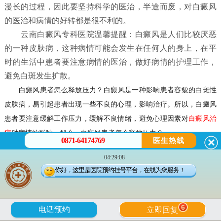
漫长的过程，因此要坚持科学的医治，半途而废，对白癜风
的医治和病情的好转都是很不利的。
云南白癜风专科医院温馨提醒：白癜风是人们比较厌恶
的一种皮肤病，这种病情可能会发生在任何人的身上，在平
时的生活中患者要注意病情的医治，做好病情的护理工作，
避免白斑发生扩散。
白癜风患者怎么释放压力？
白癜风是一种影响患者容貌的白斑性
皮肤病，易引起患者出现一些不良的心理，影响治疗。所以，白癜风
患者要注意缓解工作压力，缓解不良情绪，避免心理因素对
白癜风治
疗
对病情的影响。那么，
白癜风患者怎么释放压力？
0871-64174769
医生热线
04:29:08
白癜风患者怎么释放压力？
你好，这里是医院预约挂号平台，在线为您服务！
一，白癜风患者应放松自己。患上白癜风后，患者应放松自己，
遇到不公平和有意见的事情要坦率地说出来，不要压在心里，患者可
6
电话预约
立即回复
通过发泄以消不快之气，例如面对沙包或人头偶像猛打几拳，或者大