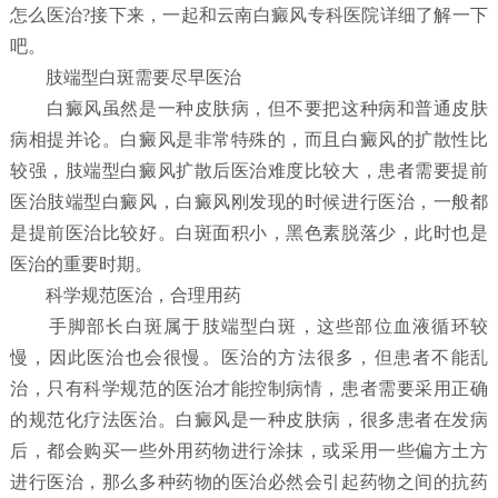
怎么医治?接下来，一起和云南白癜风专科医院详细了解一下
吧。
肢端型白斑需要尽早医治
白癜风虽然是一种皮肤病，但不要把这种病和普通皮肤
病相提并论。白癜风是非常特殊的，而且白癜风的扩散性比
较强，肢端型白癜风扩散后医治难度比较大，患者需要提前
医治肢端型白癜风，白癜风刚发现的时候进行医治，一般都
是提前医治比较好。白斑面积小，黑色素脱落少，此时也是
医治的重要时期。
科学规范医治，合理用药
手脚部长白斑属于肢端型白斑，这些部位血液循环较
慢，因此医治也会很慢。医治的方法很多，但患者不能乱
治，只有科学规范的医治才能控制病情，患者需要采用正确
的规范化疗法医治。白癜风是一种皮肤病，很多患者在发病
后，都会购买一些外用药物进行涂抹，或采用一些偏方土方
进行医治，那么多种药物的医治必然会引起药物之间的抗药