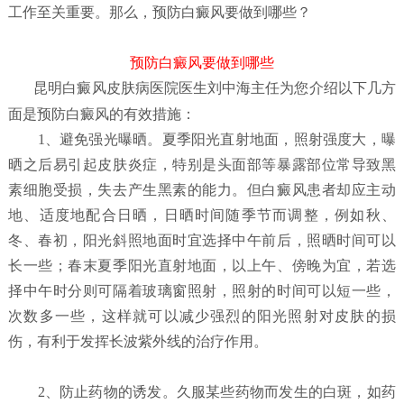
工作至关重要。那么，预防白癜风要做到哪些？
预防白癜风要做到哪些
昆明白癜风皮肤病医院
医生刘中海主任为您介绍以下几方
面是预防白癜风的有效措施：
1、避免强光曝晒。夏季阳光直射地面，照射强度大，曝
晒之后易引起皮肤炎症，特别是头面部等暴露部位常导致黑
素细胞受损，失去产生黑素的能力。但白癜风患者却应主动
地、适度地配合日晒，日晒时间随季节而调整，例如秋、
冬、春初，阳光斜照地面时宜选择中午前后，照晒时间可以
长一些；春末夏季阳光直射地面，以上午、傍晚为宜，若选
择中午时分则可隔着玻璃窗照射，照射的时间可以短一些，
次数多一些，这样就可以减少强烈的阳光照射对皮肤的损
伤，有利于发挥长波紫外线的治疗作用。
2、防止药物的诱发。久服某些药物而发生的白斑，如药