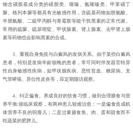
物含磺胺基成分类的磺胺类、噻嗪、氨噻嗪类、甲苯磺丁
脲、格列本脲等都具有光敏感作用，含硫基药物如胱氨酸、
半胱氨酸、二硫甲丙醇与青霉胺等能干扰黑素的正常代谢。
常用的硫脲、硫尿嘧啶、甲状腺素、肾上腺素、去甲肾上腺
素等药物也会影响黑素的合成。
3、重视自身免疫与白癜风的发病关系。由于某些白癜风
患者，特别是发病年龄较晚的患者，常可同时伴发器官特异
性自身敏感性疾病，如甲状腺疾病、恶性贫血、糖尿病、支
气管哮喘、异位性皮炎等，应定期随访观察。
4、纠正偏食。养成良好的饮食习惯，做到合理膳食与营
养平衡:据临床观察，有两种患儿较难治愈：一是偏食造成机
体营养不良的弱瘦儿；二是过量摄食鱼、肉、蛋和甜食而不
吃蔬菜的肥胖儿。