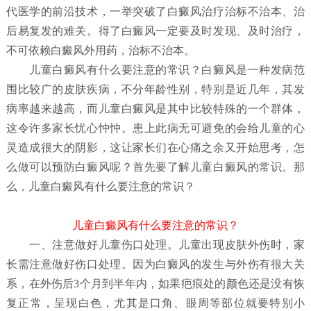
代医学的前沿技术，一举突破了白癜风治疗治标不治本、治
后易复发的难关。得了白癜风一定要及时发现、及时治疗，
不可依赖白癜风外用药，治标不治本。
儿童白癜风有什么要注意的常识？
白癜风是一种发病范
围比较广的皮肤疾病，不分年龄性别，特别是近几年，其发
病率越来越高，而儿童白癜风是其中比较特殊的一个群体，
这令许多家长忧心忡忡。患上此病无可避免的会给儿童的心
灵造成很大的阴影，这让家长们在心痛之余又开始思考，怎
么做可以预防白癜风呢？首先要了解儿童白癜风
的常识。那
么，儿童白癜风有什么要注意的常识？
儿童白癜风有什么要注意的常识？
一、注意做好儿童伤口处理。儿童出现皮肤外伤时，家
长需注意做好伤口处理。因为白癜风的发生与外伤有很大关
系，在外伤后3个月到半年内，如果疤痕处的颜色还是没有恢
复正常，呈现白色，尤其是口角、眼周等部位就要特别小