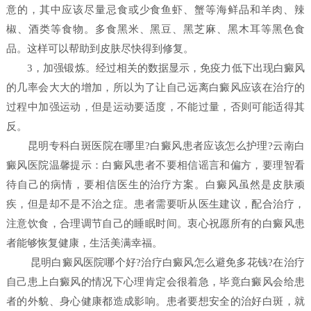
意的，其中应该尽量忌食或少食鱼虾、蟹等海鲜品和羊肉、辣
椒、酒类等食物。多食黑米、黑豆、黑芝麻、黑木耳等黑色食
品。这样可以帮助到皮肤尽快得到修复。
3，加强锻炼。经过相关的数据显示，免疫力低下出现白癜风
的几率会大大的增加，所以为了让自己远离白癜风应该在治疗的
过程中加强运动，但是运动要适度，不能过量，否则可能适得其
反。
昆明专科白斑医院在哪里?白癜风患者应该怎么护理?云南白
癜风医院温馨提示：白癜风患者不要相信谣言和偏方，要理智看
待自己的病情，要相信医生的治疗方案。白癜风虽然是皮肤顽
疾，但是却不是不治之症。患者需要听从医生建议，配合治疗，
注意饮食，合理调节自己的睡眠时间。衷心祝愿所有的白癜风患
者能够恢复健康，生活美满幸福。
昆明白癜风医院哪个好?治疗白癜风怎么避免多花钱?在治疗
自己患上白癜风的情况下心理肯定会很着急，毕竟白癜风会给患
者的外貌、身心健康都造成影响。患者要想安全的治好白斑，就