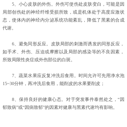
5、小心皮肤的外伤。外伤可使伤处皮肤变白，可能是因
局部创伤处的神经纤维受损所致，或是机体处于高度应激状
态，使体内的神经内分泌系统功能紊乱，降低了黑素的合成
代谢。
6、避免同形反应。皮肤局部的刺激而诱发的同形反应，
如手术、外伤、压迫或摩擦以及局部的感染等的不良因素，
所致局限性炎症或外伤部位的白斑。
7、蔬菜水果应反复冲洗后食用。时间允许可先用净水泡
15~30分钟，再冲洗后食用，能削皮的水果要削皮；
8、保持良好的健康心态。对于突发事件泰然处之，“因
郁致病”或“因病致郁”的因素对健康与黑素代谢均有影响。