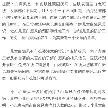
提醒：白癜风是一种皮肤性顽固疾病，皮肤表面呈白色斑
状，发病部位不固定，且大小不一,在不同时期，治疗这些部
位的疗效有着显着的不同。白癜风的早期治疗是白癜风治愈
的佳时机。在日常生活中家长朋友们要多了解儿童白癜风常
识，做好儿童白癜风的预防和保健工作，加强儿童的防护工
作，避免儿童白癜风的发生，为其营造一个快乐的童年。
儿童白癜风有什么要注意的常识？
友情提示：为了方便
患者及有需要的人更好的了解白癜风的相关信息，医院特别
开设医生免费在线咨询服务，由权威医生在线为您解答白癜
风相关疾病问题，根据白癜风病情提供专业的白癜风治疗方
案，如果您有什么疑问可以咨询。
小儿白癜风应该如何治疗？
白癜风在任何年龄均可发
病，其中小儿患者特征及护理都具有其特殊之处，有报告表
明，小儿患者约占白癜风患病总人数的25%。那么，小儿童白