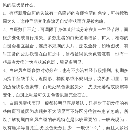
风的症状是什么。
1、有些新发白斑的边缘有一条隆起的炎症性暗红色轮，可持续数
周之久，这种早期变化多缺乏自觉症状而容易被忽略。
2、白斑数目不定，可局限于身体某部或分布在某一神经节段，而
很少变化或自行消失。多数患者的白斑逐渐增多、扩大，相邻的
白斑会相互融合，连成不规则的大片，泛发全身，如地图状。有
时正常的皮肤残留在白斑之中，使得被误以为色素沉着。也有一
些患者发病时为点状减色斑，境界多明显。
3、白癜风白斑多数对称分布，也有不少沿神经节段排列。初期多
为指甲至钱币大，近圆形、椭圆形或不规则形，境界多明显，有
的边缘绕以色素带。白斑处除色素脱失外，皮肤无萎缩或脱屑等
变化，白斑上毛发可失去色素以至完全变白。
4、白癜风症状表现一般都较明显容易辨认，只是对于初发病的有
些白斑可能因为表现并不太明显而不好区分往往被患者忽略。所
以了解初期白癜风白斑的表现特点是比较重要的，一般表现为：
没有痛痒等自觉症状;脱色斑数目少，一般仅1~2片，而且大多出