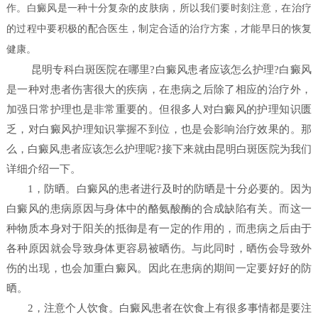
作。白癜风是一种十分复杂的皮肤病，所以我们要时刻注意，在治疗
的过程中要积极的配合医生，制定合适的治疗方案，才能早日的恢复
健康。
昆明专科白斑医院在哪里?白癜风患者应该怎么护理?白癜风
是一种对患者伤害很大的疾病，在患病之后除了相应的治疗外，
加强日常护理也是非常重要的。但很多人对白癜风的护理知识匮
乏，对白癜风护理知识掌握不到位，也是会影响治疗效果的。那
么，白癜风患者应该怎么护理呢?接下来就由昆明白斑医院为我们
详细介绍一下。
1，防晒。白癜风的患者进行及时的防晒是十分必要的。因为
白癜风的患病原因与身体中的酪氨酸酶的合成缺陷有关。而这一
种物质本身对于阳关的抵御是有一定的作用的，而患病之后由于
各种原因就会导致身体更容易被晒伤。与此同时，晒伤会导致外
伤的出现，也会加重白癜风。因此在患病的期间一定要好好的防
晒。
2，注意个人饮食。白癜风患者在饮食上有很多事情都是要注