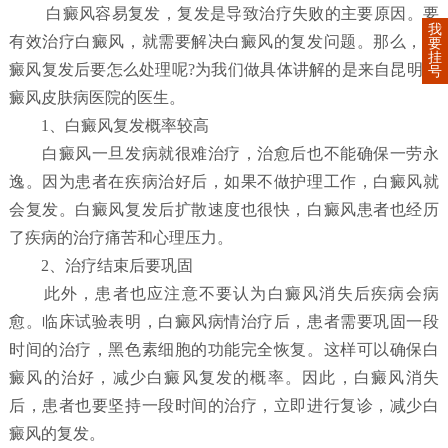
白癜风容易复发，复发是导致治疗失败的主要原因。要
我
有效治疗白癜风，就需要解决白癜风的复发问题。那么，白
要
挂
癜风复发后要怎么处理呢?为我们做具体讲解的是来自昆明白
号
癜风皮肤病医院的医生。
1、白癜风复发概率较高
白癜风一旦发病就很难治疗，治愈后也不能确保一劳永
逸。因为患者在疾病治好后，如果不做护理工作，白癜风就
会复发。白癜风复发后扩散速度也很快，白癜风患者也经历
了疾病的治疗痛苦和心理压力。
2、治疗结束后要巩固
此外，患者也应注意不要认为白癜风消失后疾病会病
愈。临床试验表明，白癜风病情治疗后，患者需要巩固一段
时间的治疗，黑色素细胞的功能完全恢复。这样可以确保白
癜风的治好，减少白癜风复发的概率。因此，白癜风消失
后，患者也要坚持一段时间的治疗，立即进行复诊，减少白
癜风的复发。