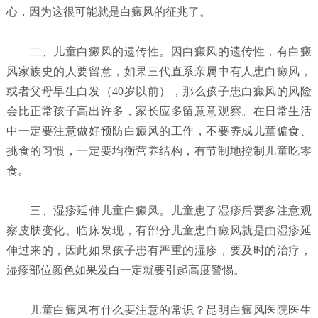
心，因为这很可能就是白癜风的征兆了。
二、儿童白癜风的遗传性。因白癜风的遗传性，有白癜
风家族史的人要留意，如果三代直系亲属中有人患白癜风，
或者父母早生白发（40岁以前），那么孩子患白癜风的风险
会比正常孩子高出许多，家长应多留意意观察。在日常生活
中一定要注意做好预防白癜风的工作，不要养成儿童偏食、
挑食的习惯，一定要均衡营养结构，有节制地控制儿童吃零
食。
三、湿疹延伸儿童白癜风。儿童患了湿疹后要多注意观
察皮肤变化。临床发现，有部分儿童患白癜风就是由湿疹延
伸过来的，因此如果孩子患有严重的湿疹，要及时的治疗，
湿疹部位颜色如果发白一定就要引起高度警惕。
儿童白癜风有什么要注意的常识？昆明白癜风医院
医生