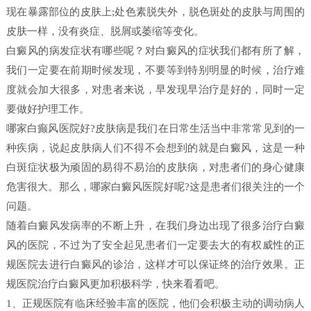
现在暴露部位的皮肤上;处色素脱失外，脱色斑处的皮肤与周围的
皮肤一样，没有炎症、脱屑或萎缩等变化。
白癜风的病发症状有哪些呢？对白癜风的症状我们都有所了解，
我们一定要在前期时候发现，不要等到特别明显的时候，治疗难
度就会加大很多，对患者来说，早发现早治疗是好的，同时一定
要做好护理工作。
哪家白癫风医院好?皮肤病是我们在日常生活当中非常常见到的一
种疾病，说起皮肤病人们不得不会想到的就是白癜风，这是一种
白斑症状极为顽固的易得不易治的皮肤病，对患者们的身心健康
危害很大。那么，哪家白癜风医院好呢?这是患者们很关注的一个
问题。
随着白癜风发病率的不断上升，在我们身边出现了很多治疗白癜
风的医院，不过为了安全起见患者们一定要去大的有权威性的正
规医院去进行白癜风的诊治，这样才可以保证终的治疗效果。正
规医院治疗白癜风更加积极科学，快来看看吧。
1、正规医院有临床经验丰富的医院，他们会积极主动的调动病人