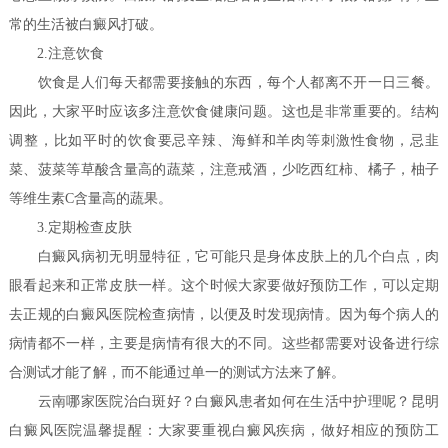
常的生活被白癜风打破。
2.注意饮食
饮食是人们每天都需要接触的东西，每个人都离不开一日三餐。
因此，大家平时应该多注意饮食健康问题。这也是非常重要的。结构
调整，比如平时的饮食要忌辛辣、海鲜和羊肉等刺激性食物，忌韭
菜、菠菜等草酸含量高的蔬菜，注意戒酒，少吃西红柿、橘子，柚子
等维生素C含量高的蔬果。
3.定期检查皮肤
白癜风病初无明显特征，它可能只是身体皮肤上的几个白点，肉
眼看起来和正常皮肤一样。这个时候大家要做好预防工作，可以定期
去正规的白癜风医院检查病情，以便及时发现病情。因为每个病人的
病情都不一样，主要是病情有很大的不同。这些都需要对设备进行综
合测试才能了解，而不能通过单一的测试方法来了解。
云南哪家医院治白斑好？白癜风患者如何在生活中护理呢？
昆明
白癜风医院温馨提醒：大家要重视白癜风疾病，做好相应的预防工