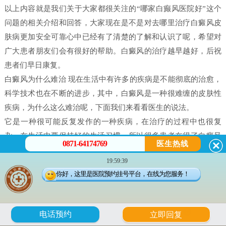
以上内容就是我们关于大家都很关注的“哪家白癫风医院好”这个
问题的相关介绍和回答，大家现在是不是对去哪里治疗白癜风皮
肤病更加安全可靠心中已经有了清楚的了解和认识了呢，希望对
广大患者朋友们会有很好的帮助。白癜风的治疗越早越好，后祝
患者们早日康复。
白癜风为什么难治 现在生活中有许多的疾病是不能彻底的治愈，
科学技术也在不断的进步，其中，白癜风是一种很难缠的皮肤性
疾病，为什么这么难治呢，下面我们来看看医生的说法。
它是一种很可能反复发作的一种疾病，在治疗的过程中也很复
杂，在生活中要保持好的生活习惯，所以很多患者在得了白癜风
0871-64174769
医生热线
之后都害怕治不好。白癜风并不是什么不治之症，只要患者能配
19:59:39
合，还是可以治好的，只不过就是时间问题，所以很多人就会问
你好，这里是医院预约挂号平台，在线为您服务！
治疗白癜风需要多久。
白癜风是有很多原因造成的，我们在治疗时候一定做好检查，接
受正确的治疗。白癜风的发病原因有很多每个患者在体征方面却
6
电话预约
立即回复
没有什么大的、明显的不一样的。所以，在诊断的时候往往会发