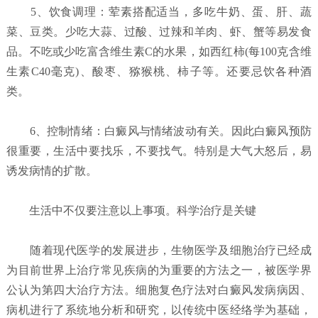
5、饮食调理：荤素搭配适当，多吃牛奶、蛋、肝、蔬
菜、豆类。少吃大蒜、过酸、过辣和羊肉、虾、蟹等易发食
品。不吃或少吃富含维生素C的水果，如西红柿(每100克含维
生素C40毫克)、酸枣、猕猴桃、柿子等。还要忌饮各种酒
类。
6、控制情绪：白癜风与情绪波动有关。因此白癜风预防
很重要，生活中要找乐，不要找气。特别是大气大怒后，易
诱发病情的扩散。
生活中不仅要注意以上事项。科学治疗是关键
随着现代医学的发展进步，生物医学及细胞治疗已经成
为目前世界上治疗常见疾病的为重要的方法之一，被医学界
公认为第四大治疗方法。细胞复色疗法对白癜风发病病因、
病机进行了系统地分析和研究，以传统中医经络学为基础，