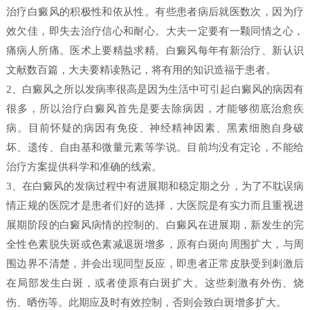
治疗白癜风的积极性和依从性。有些患者病后就医数次，因为疗
效欠佳，即失去治疗信心和耐心。大夫一定要有一颗同情之心，
痛病人所痛。医术上要精益求精。白癜风每年有新治疗、新认识
文献数百篇，大夫要精读熟记，将有用的知识造福于患者。
2、白癜风之所以发病率很高是因为生活中可引起白癜风的病因有
很多，所以治疗白癜风首先是要去除病因，才能够彻底治愈疾
病。目前怀疑的病因有免疫、神经精神因素、黑素细胞自身破
坏、遗传、自由基和微量元素等学说。目前均没有定论，不能给
治疗方案提供科学和准确的线索。
3、在白癜风的发病过程中有进展期和稳定期之分，为了不耽误病
情正规的医院才是患者们好的选择，大医院是有实力而且重视进
展期阶段的白癜风病情的控制的。白癜风在进展期，新发生的完
全性色素脱失斑或色素减退斑增多，原有白斑向周围扩大，与周
围边界不清楚，并会出现同型反应，即患者正常皮肤受到刺激后
在局部发生白斑，或者使原有白斑扩大。这些刺激有外伤、烧
伤、晒伤等。此期应及时有效控制，否则会致白斑增多扩大。