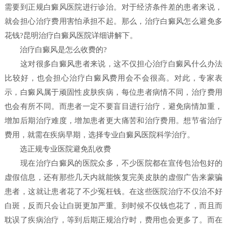
需要到正规白癜风医院进行诊治。对于经济条件差的患者来说，
就会担心治疗费用害怕承担不起。那么，治疗白癜风怎么避免多
花钱?昆明治疗白癜风医院详细讲解下。
治疗白癜风是怎么收费的?
这对很多白癜风患者来说，这不仅担心治疗白癜风什么办法
比较好，也会担心治疗白癜风费用会不会很高。对此，专家表
示，白癜风属于顽固性皮肤疾病，每位患者病情不同，治疗费用
也会有所不同。而患者一定不要盲目进行治疗，避免病情加重，
增加后期治疗难度，增加患者更大痛苦和治疗费用。想节省治疗
费用，就需在疾病早期，选择专业白癜风医院科学治疗。
选正规专业医院避免乱收费
现在治疗白癜风的医院众多，不少医院都在宣传包治包好的
虚假信息，还有那些几天内就能恢复完美皮肤的虚假广告来蒙骗
患者，这就让患者花了不少冤枉钱。在这些医院治疗不仅治不好
白斑，反而只会让白斑更加严重。到时候不仅钱也花了，而且而
耽误了疾病治疗，等到后期正规治疗时，费用也会更多了。而在