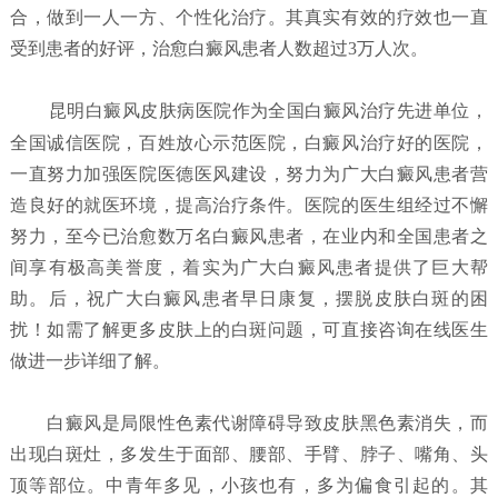
合，做到一人一方、个性化治疗。其真实有效的疗效也一直
受到患者的好评，治愈白癜风患者人数超过3万人次。
昆明白癜风皮肤病医院
作为全国白癜风治疗先进单位，
全国诚信医院，百姓放心示范医院，白癜风治疗好的医院，
一直努力加强医院医德医风建设，努力为广大白癜风患者营
造良好的就医环境，提高治疗条件。医院的医生组经过不懈
努力，至今已治愈数万名白癜风患者，在业内和全国患者之
间享有极高美誉度，着实为广大白癜风患者提供了巨大帮
助。后，祝广大白癜风患者早日康复，摆脱皮肤白斑的困
扰！如需了解更多皮肤上的白斑问题，可直接咨询在线医生
做进一步详细了解。
白癜风是局限性色素代谢障碍导致皮肤黑色素消失，而
出现白斑灶，多发生于面部、腰部、手臂、脖子、嘴角、头
顶等部位。中青年多见，小孩也有，多为偏食引起的。其