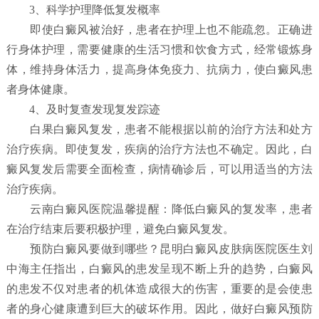
3、科学护理降低复发概率
即使白癜风被治好，患者在护理上也不能疏忽。正确进
行身体护理，需要健康的生活习惯和饮食方式，经常锻炼身
体，维持身体活力，提高身体免疫力、抗病力，使白癜风患
者身体健康。
4、及时复查发现复发踪迹
白果白癜风复发，患者不能根据以前的治疗方法和处方
治疗疾病。即使复发，疾病的治疗方法也不确定。因此，白
癜风复发后需要全面检查，病情确诊后，可以用适当的方法
治疗疾病。
云南白癜风医院温馨提醒：降低白癜风的复发率，患者
在治疗结束后要积极护理，避免白癜风复发。
预防白癜风要做到哪些？
昆明白癜风皮肤病医院
医生刘
中海主任指出，白癜风的患发呈现不断上升的趋势，白癜风
的患发不仅对患者的机体造成很大的伤害，重要的是会使患
者的身心健康遭到巨大的破坏作用。因此，做好白癜风预防