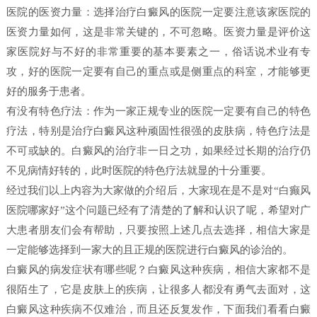
医院的医资力量：选择治疗白癜风的医院一定要注意该家医院的
医资力量如何，这是非常关键的，不可忽略。医资力量是评价这
家医院好与不好的非常重要的基本要素之一，俗话说术业有专
攻，好的医院一定要有自己的重点或是侧重点的科室，才能够更
好的服务于患者。
有没有特色疗法：作为一家正规专业的医院一定要有自己的特色
疗法，特别是治疗白癜风这种顽固性很强的皮肤病，特色疗法是
不可或缺的。白癜风的治疗非一日之功，如果经过长期的治疗仍
不见病情好转的，此时医院的特色疗法就显的十分重要。
经过我们以上内容为大家做的介绍后，大家现在是不是对“白癫风
医院哪家好”这个问题已经有了清楚的了解和认识了呢，希望对广
大患者朋友们会有帮助，只要按照上述几点去选择，相信大家是
一定能够选择到一家大的且正规的医院进行白癜风的诊治的。
白癜风的病发症状有哪些呢？白癜风这种疾病，相信大家都不是
很陌生了，它是皮肤上的疾病，让很多人都没有勇气去面对，这
白癜风这种疾病不仅难治，而且还反复发作，下面我们看看白癜